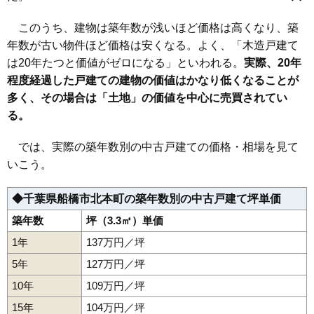
滝台
塚田駅
田喜野井
新船橋駅
坪井町
東中山駅
豊富町
京成西船駅
中野木
夏見
海神駅
夏見台
京成船橋駅
七林町
習志野
習志野台
大神宮下駅
西習志野
船橋競馬場駅
西船
二宮
原木中山駅
飯山満町
浜町
前原駅
東中山
薬園台駅
東船橋
このうち、建物は築年数が浅いほど価格は高くなり、築
日の出
習志野駅
藤原
北習志野駅
二子町
二和西
高根木戸駅
二和東
本郷町
高根公団駅
本町
前貝塚町
滝不動駅
前原西
三咲駅
前原東
二和向台駅
馬込町
東海神駅
松が丘
丸山
飯山満駅
三咲
湊町
船橋日大前駅
南海神
南本町
小室駅
南三咲
年数が古い物件ほど価格は安くなる。よく、「木造戸建て
みやぎ台
三山
宮本
本中山
八木が谷
薬円台
山手
坪井西
坪井東
馬込西
は20年たつと価値がゼロになる」といわれる。
実際、20年
程度経過した戸建ての建物の価値はかなり低くなることが
多く、その場合は「土地」の価値を中心に売買されてい
る。
では、実際の築年数別の中古戸建ての価格・相場を見て
いこう。
◆千葉県船橋市北本町の築年数別の中古戸建て坪単価
築年数
坪（3.3㎡）単価
1年
137万円／坪
5年
127万円／坪
10年
109万円／坪
15年
104万円／坪