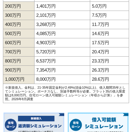
200万円
1,401万円
5.0万円
300万円
2,101万円
7.5万円
400万円
3,268万円
11.7万円
500万円
4,085万円
14.6万円
600万円
4,903万円
17.5万円
700万円
5,720万円
20.4万円
800万円
6,537万円
23.3万円
900万円
7,354万円
26.3万円
1,000万円
8,000万円
28.6万円
※新規借入。金利は、21-35年固定金利が2.49%(頭金10%以上)、借入期間35年とし
てシミュレーション。ボーナスなし、別途手数料等が必要。フラット35の借入限度
額は8,000万円。
住宅ローン借入可能額シミュレーション（年収から計算）
」を参
照。2026年8月調査