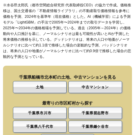
※水谷昂太郎氏（都市空間総合研究所 代表取締役CEO）の協力で作成。価格推
移は、国土交通省の「
不動産情報ライブラリ
」の不動産取引価格情報を参考に
価格を予測、2024年を基準年（現在価格）とした。AI（機械学習）による予測
モデル「LightGBM」の手法で2005年〜2024年までの取引データを学習し、
2025年〜2034年の価格相場を予測している。過去（2005年～2024年）の価格
動向や人口推計を基に、ノーマルシナリオは最も可能性が高いとAIが予測した
将来価格の推移を示している。グッドシナリオは、将来の人口や地価がノーマ
ルシナリオに比べて約1.1倍で推移した場合の楽観的な予測、バッドシナリオ
は、将来の人口や地価がノーマルシナリオに比べて約0.9倍で推移した場合の悲
観的な予測となっている。
千葉県船橋市北本町の土地、中古マンションを見る
土地
中古マンション
最寄りの市区町村から探す
千葉県市川市
千葉県習志野市
千葉県八千代市
千葉県鎌ケ谷市