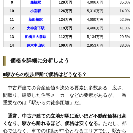
9
船橋駅
129万円
4,006万円
35.0%
27
南海神
111万円
1,894万円
49.2%
10
小室駅
126万円
5,310万円
14.0%
28
行田
111万円
3,324万円
40.2%
11
新船橋駅
124万円
4,080万円
52.9%
29
馬込町
111万円
5,428万円
30.8%
12
大神宮下駅
119万円
4,406万円
41.0%
30
浜町
111万円
4,313万円
36.5%
13
船橋日大前駅
112万円
5,134万円
29.5%
31
南本町
108万円
2,700万円
54.3%
14
原木中山駅
109万円
2,953万円
38.0%
32
西習志野
107万円
3,974万円
32.2%
15
北習志野駅
107万円
4,793万円
32.4%
33
古作
105万円
4,708万円
31.3%
価格を詳細に分析しよう
16
習志野駅
104万円
4,051万円
33.8%
34
市場
104万円
3,125万円
38.5%
17
塚田駅
99万円
3,856万円
42.1%
35
中野木
103万円
3,509万円
45.0%
■駅からの徒歩距離で価格はどうなる？
18
京成西船駅
99万円
3,355万円
31.5%
36
駿河台
103万円
3,292万円
45.9%
中古戸建ての資産価値を決める要素は多数ある。広さ、
19
前原駅
97万円
3,596万円
44.3%
37
前貝塚町
103万円
3,696万円
32.3%
間取り、建築した住宅メーカーなどの要素があるが、一番
20
船橋法典駅
83万円
2,822万円
51.5%
38
栄町
100万円
2,997万円
39.0%
重要なのは「駅からの徒歩距離」だ。
21
飯山満駅
82万円
3,293万円
48.5%
39
山手
98万円
2,933万円
48.7%
22
薬園台駅
78万円
2,813万円
56.1%
通常、中古戸建ての立地が駅に近いほど不動産価格は高
40
馬込西
95万円
3,405万円
36.7%
くなり、駅から離れるほど、価格は安くなる。
23
馬込沢駅
77万円
3,001万円
ただし、都
54.0%
41
上山町
92万円
3,320万円
49.0%
心ではなく、車での移動が中心となるエリアでは、駅から
24
高根公団駅
70万円
2,793万円
49.5%