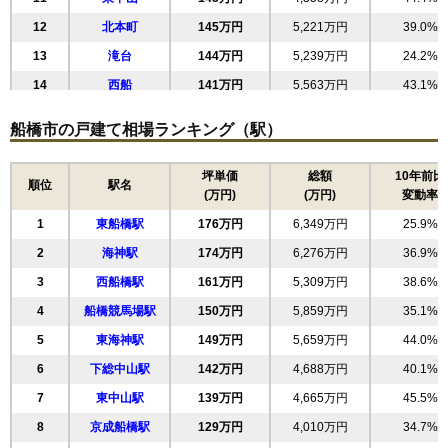
12
北本町
145万円
5,221万円
39.0%
13
滝台
144万円
5,239万円
24.2%
14
西船
141万円
5,563万円
43.1%
15
宮本
138万円
5,110万円
40.4%
船橋市の戸建て相場ランキング（駅）
16
本中山
137万円
3,688万円
47.1%
17
坪井東
135万円
6,486万円
26.9%
坪単価
総額
10年前比
順位
駅名
(万円)
(万円)
変動率
18
夏見台
133万円
4,512万円
31.5%
1
東船橋駅
176万円
6,349万円
25.9%
19
前原東
128万円
4,365万円
47.7%
2
海神駅
174万円
6,276万円
36.9%
20
小室町
127万円
5,337万円
13.5%
3
西船橋駅
161万円
5,309万円
38.6%
21
前原西
124万円
4,104万円
37.7%
4
船橋競馬場駅
150万円
5,859万円
35.1%
22
夏見
124万円
4,214万円
30.1%
5
東海神駅
149万円
5,659万円
44.0%
23
高根台
113万円
5,079万円
21.9%
6
下総中山駅
142万円
4,688万円
40.1%
24
金杉町
113万円
6,094万円
16.0%
7
東中山駅
139万円
4,665万円
45.5%
25
習志野台
112万円
4,485万円
29.1%
8
京成船橋駅
129万円
4,010万円
34.7%
26
薬円台
112万円
4,129万円
33.3%