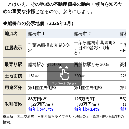
とはいえ、
その地域の不動産価格の動向・傾向を知るた
めの重要な指標
となるので、参考にしよう。
◆船橋市の公示地価（2025年1月）
地点名
船橋市-1
船橋市-2
船橋
千葉県船橋市葛飾町2
千葉県船橋市夏見3-9-
千葉
住居表示
丁目410番2外《地
24
-8-6
番》
最寄り駅
船橋駅から1200m
西船橋駅から300m
高根
土地面積
151㎡
393㎡
228
スクロールできます
用途区分
第1種住居地域
第1種住居地域
第1
88万円/坪
125万円/坪
55
取引価格
（27万円/㎡）
（38万円/㎡）
（1
前年比+4.7%
前年比+6.4%
前年
※出所：国土交通省「
不動産情報ライブラリ・地価公示・都道府県地価調査の
検索
」