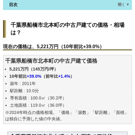
目次
開く ▼
千葉県船橋市北本町の中古戸建ての価格・相場は？
千葉県船橋市北本町の中古戸建ての価格・相場
現在の価格は、5,221万円（10年前比+39.0%）
は？
価格を詳細に分析しよう
駅からの徒歩距離で価格はどうなる？
現在の価格は、5,221万円（10年前比+39.0%）
築年数で価格はどうなる？
千葉県船橋市北本町の中古戸建て価格
千葉県船橋市北本町の中古戸建ての過去の売買事例
5,221万円（145万円/坪）
公示地価はいくら
10年前比
+39.0%
（前年比
+1.4%
）
エリアの将来性を人口予想から検討しよう
築年 : 2011年
自分の年収でいくらの不動産が買える？
駅距離 : 10.0分
専有面積 : 100.0㎡（30.2坪）
土地面積 : 119.0㎡（36.0坪）
※2024年時点の価格相場。「価格」「築数」「駅距離」「面積」
は独自に予測した値の中央値。