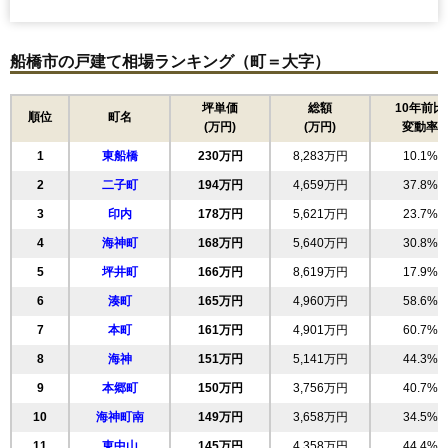
船橋市の戸建て相場ランキング（町＝大字）
坪単価
総額
10年前比
順位
町名
(万円)
(万円)
変動率
1
東船橋
230万円
8,283万円
10.1%
2
二子町
194万円
4,659万円
37.8%
3
印内
178万円
5,621万円
23.7%
4
海神町
168万円
5,640万円
30.8%
5
坪井町
166万円
8,619万円
17.9%
6
湊町
165万円
4,960万円
58.6%
7
本町
161万円
4,901万円
60.7%
8
海神
151万円
5,141万円
44.3%
9
本郷町
150万円
3,756万円
40.7%
10
海神町南
149万円
3,658万円
34.5%
11
東中山
145万円
4,358万円
44.4%