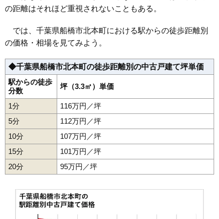
42
旭町
91万円
3,650万円
45.0%
の距離はそれほど重視されないこともある。
25
高根木戸駅
62万円
2,288万円
61.7%
43
二和西
91万円
4,467万円
27.6%
26
滝不動駅
61万円
2,542万円
46.1%
44
日の出
91万円
2,505万円
46.3%
では、千葉県船橋市北本町における駅からの徒歩距離別
27
三咲駅
59万円
2,718万円
44.9%
の価格・相場を見てみよう。
45
習志野
89万円
3,208万円
51.5%
28
二和向台駅
53万円
2,016万円
43.4%
46
三咲
89万円
4,363万円
39.3%
◆千葉県船橋市北本町の徒歩距離別の中古戸建て坪単価
47
藤原
87万円
3,176万円
48.6%
駅からの徒歩
48
七林町
坪（3.3㎡）単価
87万円
3,122万円
37.3%
分数
49
飯山満町
79万円
2,842万円
57.4%
1分
116万円／坪
50
二宮
78万円
2,963万円
51.5%
5分
112万円／坪
51
芝山
76万円
3,170万円
49.4%
10分
107万円／坪
52
田喜野井
72万円
2,580万円
66.1%
15分
101万円／坪
53
金堀町
70万円
3,416万円
40.4%
20分
95万円／坪
54
丸山
68万円
2,644万円
63.1%
55
新高根
65万円
2,608万円
53.1%
56
三山
65万円
2,470万円
56.0%
57
高根町
64万円
3,157万円
37.0%