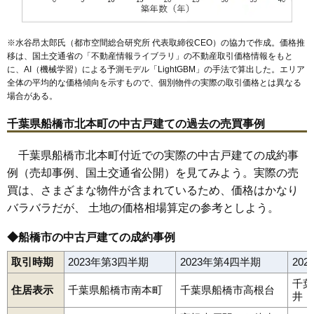
※水谷昂太郎氏（都市空間総合研究所 代表取締役CEO）の協力で作成。価格推
移は、国土交通省の「
不動産情報ライブラリ
」の不動産取引価格情報をもと
に、AI（機械学習）による予測モデル「LightGBM」の手法で算出した。エリア
全体の平均的な価格傾向を示すもので、個別物件の実際の取引価格とは異なる
場合がある。
千葉県船橋市北本町の中古戸建ての過去の売買事例
千葉県船橋市北本町付近での実際の中古戸建ての成約事
例（売却事例、国土交通省公開）を見てみよう。実際の売
買は、さまざまな物件が含まれているため、価格はかなり
バラバラだが、 土地の価格相場算定の参考としよう。
◆船橋市の中古戸建ての成約事例
取引時期
2023年第3四半期
2023年第4四半期
20
千葉
住居表示
千葉県船橋市南本町
千葉県船橋市高根台
井