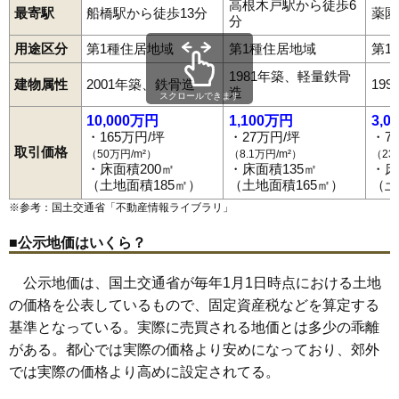
高根木戸駅から徒歩6
最寄駅
船橋駅から徒歩13分
薬園
分
用途区分
第1種住居地域
第1種住居地域
第1
1981年築、軽量鉄骨
建物属性
2001年築、鉄骨造
19
造
スクロールできます
10,000万円
1,100万円
3,0
・165万円/坪
・27万円/坪
・7
取引価格
（50万円/m²）
（8.1万円/m²）
（23
・床面積200㎡
・床面積135㎡
・床
（土地面積185㎡）
（土地面積165㎡）
（土
※参考：国土交通省「
不動産情報ライブラリ
」
■公示地価はいくら？
公示地価は、国土交通省が毎年1月1日時点における土地
の価格を公表しているもので、固定資産税などを算定する
基準となっている。実際に売買される地価とは多少の乖離
がある。都心では実際の価格より安めになっており、郊外
では実際の価格より高めに設定されてる。