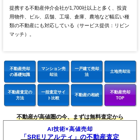
提携する不動産仲介会社が1,700社以上と多く、投資
用物件、ビル、店舗、工場、倉庫、農地など幅広い種
類の不動産にも対応している（サービス提供：リビン
マッチ）。
不動産売却
マンション売
一戸建て売却
土地売却法
の基礎知識
却法
法
不動産査定の
一括査定サイ
不動産売却
不動産の相続
方法
ト比較
TOP
不動産が高値圏の今、まずは無料査定から
AI技術×高値売却
「SREリアルティ」の不動産査定