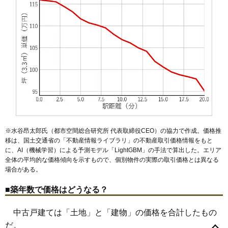
58
坪井西
62万円
2,598万円
53.1%
59
二和東
62万円
2,397万円
37.6%
60
大穴南
56万円
2,182万円
48.8%
61
南三咲
56万円
2,003万円
44.5%
62
豊富町
53万円
2,579万円
46.8%
63
金杉
51万円
2,154万円
54.4%
64
八木が谷
51万円
2,198万円
46.7%
65
咲が丘
49万円
1,624万円
41.2%
66
古和釜町
47万円
2,314万円
37.3%
※水谷昂太郎氏（都市空間総合研究所 代表取締役CEO）の協力で作成。価格推
移は、国土交通省の「
不動産情報ライブラリ
」の不動産取引価格情報をもと
67
松が丘
46万円
1,576万円
39.8%
に、AI（機械学習）による予測モデル「LightGBM」の手法で算出した。エリア
68
みやぎ台
44万円
2,154万円
43.2%
全体の平均的な価格傾向を示すもので、個別物件の実際の取引価格とは異なる
場合がある。
69
大穴北
42万円
1,504万円
44.0%
70
高野台
37万円
1,138万円
45.4%
■築年数で価格はどうなる？
71
楠が山町
22万円
846万円
35.3%
旭町
市場
印内
大穴北
大穴南
海神
海神町
海神町南
金杉
金杉町
中古戸建ては「土地」と「建物」の価格を合計したもの
72
鈴身町
20万円
660万円
37.4%
金堀町
上山町
北本町
行田
楠が山町
高野台
古作
小室町
古和釜町
船橋法典駅
栄町
西船橋駅
咲が丘
芝山
下総中山駅
新高根
鈴身町
船橋駅
駿河台
東船橋駅
高根台
馬込沢駅
高根町
だ。