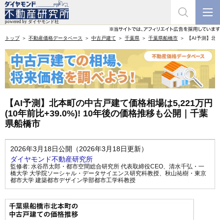
トップ
不動産価格データベース
中古戸建て
千葉県
千葉県船橋市
【AI予測】北本
【AI予測】北本町の中古戸建て価格相場は5,221万円
(10年前比+39.0%)! 10年後の価格推移も公開｜千葉
県船橋市
2026年3月18日公開（2026年3月18日更新）
ダイヤモンド不動産研究所
監修者:
水谷昂太郎・都市空間総合研究所 代表取締役CEO
、
清水千弘・一
橋大学 大学院ソーシャル・データサイエンス研究科教授
、
秋山祐樹・東京
都市大学 建築都市デザイン学部都市工学科教授