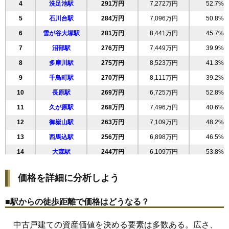
4
洗足池駅
291万円
7,272万円
52.7%
22
千鳥
223万円
5,020万円
48.3%
5
石川台駅
284万円
7,096万円
50.8%
23
中馬込
219万円
4,151万円
54.7%
6
雪が谷大塚駅
281万円
8,441万円
45.7%
24
矢口
217万円
3,907万円
51.2%
7
沼部駅
276万円
7,449万円
39.9%
25
西蒲田
216万円
4,108万円
60.9%
8
多摩川駅
275万円
8,523万円
41.3%
26
田園調布南
216万円
3,883万円
52.9%
9
千鳥町駅
270万円
8,111万円
39.2%
27
鵜の木
216万円
4,097万円
51.3%
10
長原駅
269万円
6,725万円
52.8%
28
大森中
207万円
5,800万円
41.6%
11
久が原駅
268万円
7,496万円
40.6%
29
北馬込
207万円
3,930万円
52.1%
12
御嶽山駅
263万円
7,109万円
48.2%
30
西糀谷
203万円
3,853万円
50.9%
13
西馬込駅
256万円
6,898万円
46.5%
31
新蒲田
201万円
4,227万円
49.8%
14
大森駅
244万円
6,109万円
53.8%
32
北糀谷
197万円
3,442万円
48.6%
15
馬込駅
239万円
5,026万円
58.6%
33
東矢口
195万円
3,905万円
48.9%
価格を詳細に分析しよう
16
池上駅
227万円
4,316万円
51.4%
34
西六郷
193万円
3,084万円
41.8%
17
下丸子駅
227万円
4,193万円
48.4%
35
多摩川
192万円
4,038万円
54.8%
■駅からの徒歩距離で価格はどうなる？
18
武蔵新田駅
224万円
4,036万円
49.7%
36
東六郷
189万円
3,408万円
51.0%
中古戸建ての資産価値を決める要素は多数ある。広さ、
19
鵜の木駅
214万円
3,853万円
46.3%