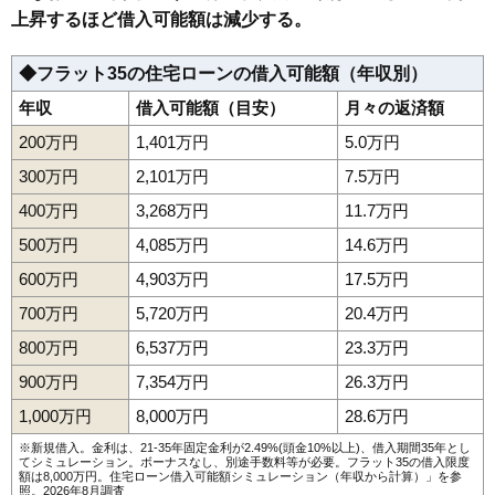
上昇するほど借入可能額は減少する。
◆フラット35の住宅ローンの借入可能額（年収別）
年収
借入可能額（目安）
月々の返済額
200万円
1,401万円
5.0万円
300万円
2,101万円
7.5万円
400万円
3,268万円
11.7万円
500万円
4,085万円
14.6万円
600万円
4,903万円
17.5万円
700万円
5,720万円
20.4万円
800万円
6,537万円
23.3万円
900万円
7,354万円
26.3万円
1,000万円
8,000万円
28.6万円
※新規借入。金利は、21-35年固定金利が2.49%(頭金10%以上)、借入期間35年とし
てシミュレーション。ボーナスなし、別途手数料等が必要。フラット35の借入限度
額は8,000万円。
住宅ローン借入可能額シミュレーション（年収から計算）
」を参
照。2026年8月調査