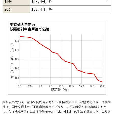
15分
158万円／坪
久が原
洗足池駅
山王
石川台駅
下丸子
新蒲田
雪が谷大塚駅
多摩川
千鳥
御嶽山駅
中央
田園調布
久が原駅
千鳥町駅
田園調布本町
池上駅
蓮沼駅
田園調布南
沼部駅
鵜の木駅
仲池上
下丸子駅
中馬込
仲六郷
武蔵新田駅
西蒲田
矢口渡駅
西糀谷
20分
153万円／坪
西馬込
平和島駅
西嶺町
大森町駅
西六郷
梅屋敷駅
萩中
羽田
京急蒲田駅
東蒲田
東糀谷
雑色駅
東馬込
六郷土手駅
東嶺町
東矢口
糀谷駅
東雪谷
大鳥居駅
東六郷
穴守稲荷駅
本羽田
南蒲田
天空橋駅
南久が原
西馬込駅
南千束
馬込駅
南馬込
南雪谷
南六郷
矢口
雪谷大塚町
※水谷昂太郎氏（都市空間総合研究所 代表取締役CEO）の協力で作成。価格推
移は、国土交通省の「
不動産情報ライブラリ
」の不動産取引価格情報をもと
に、AI（機械学習）による予測モデル「LightGBM」の手法で算出した。エリア