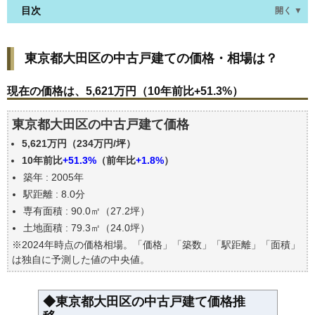
目次
開く ▼
東京都大田区の中古戸建ての価格・相場は？
東京都大田区の中古戸建ての価格・相場は？
現在の価格は、5,621万円（10年前比+51.3%）
価格を詳細に分析しよう
現在の価格は、5,621万円（10年前比+51.3%）
駅からの徒歩距離で価格はどうなる？
東京都大田区の中古戸建て価格
築年数で価格はどうなる？
5,621万円（234万円/坪）
東京都大田区の中古戸建ての過去の売買事例
10年前比
+51.3%
（前年比
+1.8%
）
公示地価はいくら
築年 : 2005年
エリアの将来性を人口予想から検討しよう
駅距離 : 8.0分
自分の年収でいくらの不動産が買える？
専有面積 : 90.0㎡（27.2坪）
土地面積 : 79.3㎡（24.0坪）
※2024年時点の価格相場。「価格」「築数」「駅距離」「面積」
は独自に予測した値の中央値。
◆東京都大田区の中古戸建て価格推