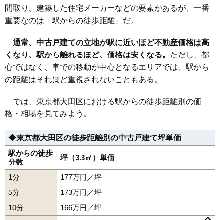
37
下丸子
186万円
2,976万円
41.2%
間取り、建築した住宅メーカーなどの要素があるが、一番
20
平和島駅
208万円
3,746万円
59.7%
38
南蒲田
178万円
3,206万円
65.2%
重要なのは「駅からの徒歩距離」だ。
21
蓮沼駅
205万円
3,793万円
58.9%
39
西嶺町
176万円
5,008万円
39.0%
22
矢口渡駅
196万円
4,106万円
55.7%
通常、中古戸建ての立地が駅に近いほど不動産価格は高
40
大森西
173万円
3,119万円
45.9%
くなり、駅から離れるほど、価格は安くなる。
23
天空橋駅
196万円
3,127万円
ただし、都
55.1%
41
萩中
172万円
3,099万円
57.0%
心ではなく、車での移動が中心となるエリアでは、駅から
24
糀谷駅
195万円
3,702万円
55.2%
42
大森南
165万円
2,641万円
52.8%
の距離はそれほど重視されないこともある。
25
梅屋敷駅
193万円
3,090万円
53.8%
43
大森本町
165万円
2,469万円
51.9%
26
京急蒲田駅
193万円
3,475万円
53.6%
44
本羽田
165万円
3,127万円
46.1%
では、東京都大田区における駅からの徒歩距離別の価
27
雑色駅
180万円
2,875万円
53.2%
格・相場を見てみよう。
45
蒲田
163万円
2,448万円
42.0%
28
大森町駅
178万円
3,200万円
48.4%
46
大森東
162万円
2,922万円
49.6%
◆東京都大田区の徒歩距離別の中古戸建て坪単価
29
蒲田駅
171万円
3,171万円
50.5%
47
仲六郷
162万円
3,077万円
47.4%
駅からの徒歩
30
穴守稲荷駅
158万円
2,848万円
57.0%
48
羽田
坪（3.3㎡）単価
160万円
2,876万円
56.0%
分数
31
六郷土手駅
158万円
2,527万円
57.8%
49
東蒲田
155万円
2,330万円
39.0%
1分
177万円／坪
32
大鳥居駅
157万円
2,832万円
48.5%
50
南六郷
154万円
2,463万円
51.0%
5分
173万円／坪
51
東糀谷
153万円
2,827万円
49.1%
10分
166万円／坪
池上
石川町
鵜の木
大森北
大森中
大森西
大森東
大森本町
52
蒲田本町
149万円
2,382万円
32.4%
大森南
大森駅
蒲田
蒲田駅
蒲田本町
田園調布駅
上池台
多摩川駅
北糀谷
北千束
大岡山駅
北馬込
北千束駅
北嶺町
長原駅