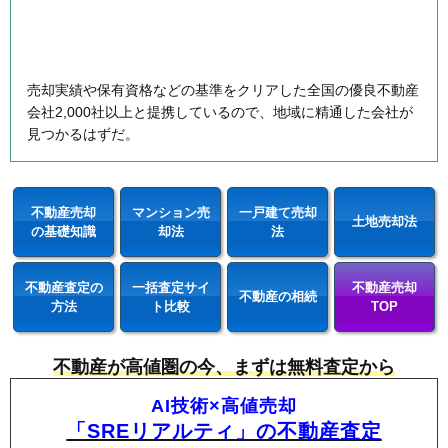
売却実績や保有資格などの基準をクリアした全国の優良不動産
会社2,000社以上と提携しているので、地域に精通した会社が
見つかるはずだ。
不動産売却
マンション売
一戸建て売却
土地売却法
の基礎知識
却法
法
不動産査定の
一括査定サイ
不動産売却
不動産の相続
方法
ト比較
TOP
不動産が高値圏の今、まずは無料査定から
AI技術×高値売却
「SREリアルティ」の不動産査定