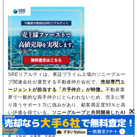
SREリアルティは、東証プライム上場のソニーグルー
プ関連会社が運営する不動産仲介会社で、
売却専門エ
ージェントが担当する「片手仲介」が特徴。
不動産業
界で一般的な両手仲介にとらわれないため、
売主に寄
り添うサポート力に強みがあり、顧客満足度93％と高
い評価を得ている。
ソニーグループと共同開発したAI
技術を査定にも活用
しており、高値売却を目指したい
方におすすめだ。
※対応エリア：東京都、神奈川県、千葉県、埼玉
県、大阪府、兵庫県、京都府