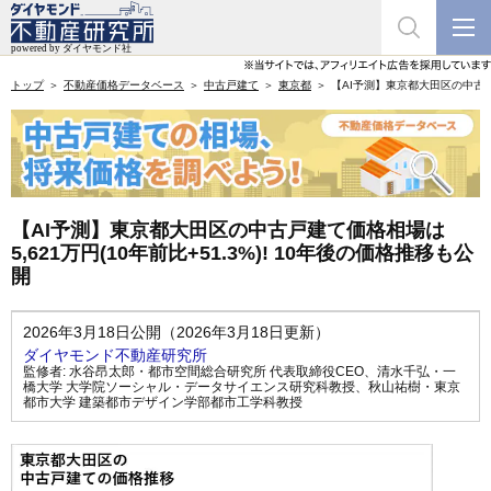
トップ
不動産価格データベース
中古戸建て
東京都
【AI予測】東京都大田区の中古戸建
【AI予測】東京都大田区の中古戸建て価格相場は
5,621万円(10年前比+51.3%)! 10年後の価格推移も公
開
2026年3月18日公開（2026年3月18日更新）
ダイヤモンド不動産研究所
監修者:
水谷昂太郎・都市空間総合研究所 代表取締役CEO
、
清水千弘・一
橋大学 大学院ソーシャル・データサイエンス研究科教授
、
秋山祐樹・東京
都市大学 建築都市デザイン学部都市工学科教授