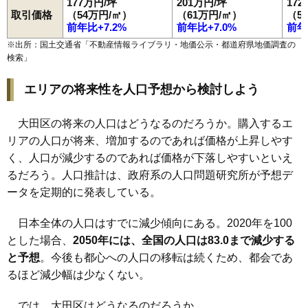
177万円/坪
201万円/坪
17
取引価格
（54万円/㎡）
（61万円/㎡）
（5
前年比+7.2%
前年比+7.0%
前年
※出所：国土交通省「
不動産情報ライブラリ・地価公示・都道府県地価調査の
検索
」
エリアの将来性を人口予想から検討しよう
大田区の将来の人口はどうなるのだろうか。購入するエ
リアの人口が将来、増加するのであれば価格が上昇しやす
く、人口が減少するのであれば価格が下落しやすいといえ
るだろう。人口推計は、政府系の人口問題研究所が予想デ
ータを定期的に発表している。
日本全体の人口はすでに減少傾向にある。2020年を100
とした場合、
2050年には、全国の人口は83.0まで減少する
と予想
。今後も都心への人口の移転は続くため、都会であ
るほど減少幅は少なくない。
では、大田区はどうなるのだろうか。