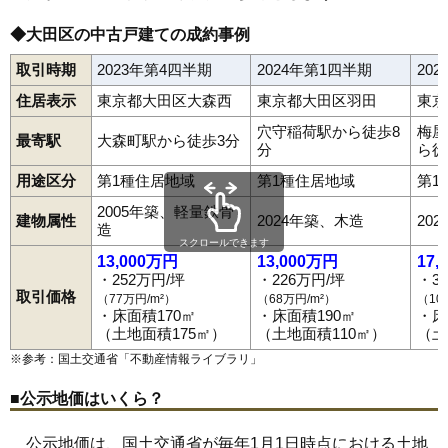
◆大田区の中古戸建ての成約事例
取引時期
2023年第4四半期
2024年第1四半期
20
住居表示
東京都大田区大森西
東京都大田区羽田
東京
穴守稲荷駅から徒歩8
梅屋
最寄駅
大森町駅から徒歩3分
分
ら徒
用途区分
第1種住居地域
第1種住居地域
第1
2005年築、軽量鉄骨
建物属性
2024年築、木造
20
造
スクロールできます
13,000万円
13,000万円
17,
・252万円/坪
・226万円/坪
・3
取引価格
（77万円/m²）
（68万円/m²）
（10
・床面積170㎡
・床面積190㎡
・床
（土地面積175㎡）
（土地面積110㎡）
（土
※参考：国土交通省「
不動産情報ライブラリ
」
■公示地価はいくら？
公示地価は、国土交通省が毎年1月1日時点における土地