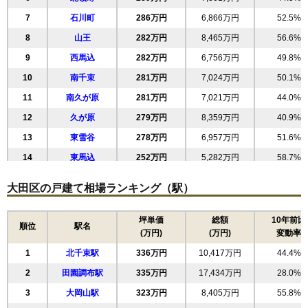
7
石川町
286万円
6,866万円
52.5%
8
山王
282万円
8,465万円
56.6%
9
西馬込
282万円
6,756万円
49.8%
10
南千束
281万円
7,024万円
50.1%
11
南久が原
281万円
7,021万円
44.0%
12
久が原
279万円
8,359万円
40.9%
13
東雪谷
278万円
6,957万円
51.6%
14
東馬込
252万円
5,282万円
58.7%
15
南雪谷
250万円
6,757万円
52.0%
大田区の戸建て相場ランキング（駅）
16
東嶺町
250万円
6,987万円
44.7%
17
仲池上
245万円
5,879万円
38.2%
坪単価
総額
10年前比
順位
駅名
(万円)
(万円)
変動率
18
大森北
239万円
4,539万円
67.0%
1
北千束駅
336万円
10,417万円
44.4%
19
中央
232万円
5,789万円
51.4%
2
田園調布駅
335万円
17,434万円
28.0%
20
池上
231万円
4,396万円
52.4%
3
大岡山駅
323万円
8,405万円
55.8%
21
南馬込
231万円
5,772万円
53.7%