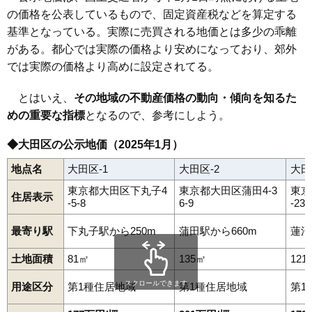
の価格を公表しているもので、固定資産税などを算定する
基準となっている。実際に売買される地価とは多少の乖離
がある。都心では実際の価格より安めになっており、郊外
では実際の価格より高めに設定されてる。
とはいえ、
その地域の不動産価格の動向・傾向を知るた
めの重要な指標
となるので、参考にしよう。
◆大田区の公示地価（2025年1月）
地点名
大田区-1
大田区-2
大田
東京都大田区下丸子4
東京都大田区蒲田4-3
東京
住居表示
-5-8
6-9
-23-
最寄り駅
下丸子駅から250m
蒲田駅から660m
蓮沼
土地面積
81㎡
135㎡
121
スクロールできます
用途区分
第1種住居地域
第1種住居地域
第1