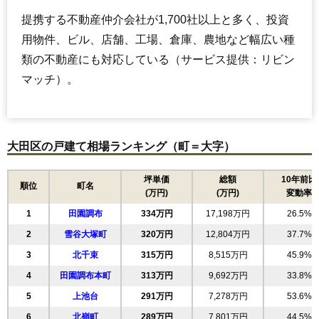
提携する不動産仲介会社が1,700社以上と多く、投資
用物件、ビル、店舗、工場、倉庫、農地など幅広い種
類の不動産にも対応している（サービス提供：リビン
マッチ）。
大田区の戸建て相場ランキング（町＝大字）
坪単価
総額
10年前比
順位
町名
(万円)
(万円)
変動率
1
田園調布
334万円
17,198万円
26.5%
2
雪谷大塚町
320万円
12,804万円
37.7%
3
北千束
315万円
8,515万円
45.9%
4
田園調布本町
313万円
9,692万円
33.8%
5
上池台
291万円
7,278万円
53.6%
6
北嶺町
289万円
7,801万円
44.5%