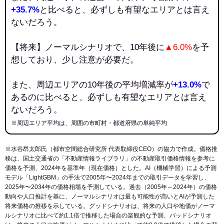
+35.7%
と比べると、必ずしも有望なエリアとは言え
ないだろう。
【将来】ノーマルシナリオで、10年後に
▲6.0%
を予
想しており、少し注意が必要だ。
また、周辺エリアの10年後の平均増減率が
+13.0%
で
あるのに比べると、必ずしも有望なエリアとは言え
ないだろう。
※周辺エリア平均は、周囲の市町村・都道府県の単純平均
※水谷昂太郎氏（都市空間総合研究所 代表取締役CEO）の協力で作成。価格推
移は、国土交通省の「
不動産情報ライブラリ
」の不動産取引価格情報を参考に
価格を予測、2024年を基準年（現在価格）とした。AI（機械学習）による予測
モデル「LightGBM」の手法で2005年〜2024年までの取引データを学習し、
2025年〜2034年の価格相場を予測している。過去（2005年～2024年）の価格
動向や人口推計を基に、ノーマルシナリオは最も可能性が高いとAIが予測した
将来価格の推移を示している。グッドシナリオは、将来の人口や地価がノーマ
ルシナリオに比べて約1.1倍で推移した場合の楽観的な予測、バッドシナリオ