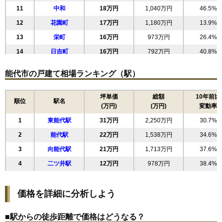
11
中和
18万円
1,040万円
46.5%
12
花園町
17万円
1,180万円
13.9%
13
栄町
16万円
973万円
26.4%
14
日吉町
16万円
792万円
40.8%
15
末広町
14万円
613万円
54.3%
能代市の戸建て相場ランキング（駅）
16
松美町
14万円
708万円
44.1%
17
鰄渕
13万円
1,249万円
35.7%
坪単価
総額
10年前比
順位
駅名
(万円)
(万円)
変動率
18
二ツ井町
12万円
646万円
77.2%
1
東能代駅
31万円
2,250万円
30.7%
19
昭南町
11万円
1,187万円
3.5%
2
能代駅
22万円
1,538万円
34.6%
20
河戸川
11万円
666万円
31.9%
3
向能代駅
21万円
1,713万円
37.6%
21
二ツ井町荷上場
7.0万円
477万円
17.0%
4
二ツ井駅
12万円
978万円
38.4%
22
住吉町
4.7万円
189万円
-4.1%
価格を詳細に分析しよう
■駅からの徒歩距離で価格はどうなる？