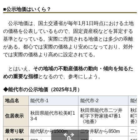
■公示地価はいくら？
公示地価は、国土交通省が毎年1月1日時点における土地
の価格を公表しているもので、固定資産税などを算定する
基準となっている。実際に売買される地価とは多少の乖離
がある。都心では実際の価格より安めになっており、郊外
では実際の価格より高めに設定されてる。
とはいえ、
その地域の不動産価格の動向・傾向を知るた
めの重要な指標
となるので、参考にしよう。
◆能代市の公示地価（2025年1月）
地点名
能代市-1
能代市-2
能代
秋田県能代市二ツ井
秋田
秋田県能代市松美町1
住居表示
町字下野家後47番1
町字
3-4
《地番》
番》
最寄り駅
能代駅から1500m
二ツ井駅から850m
二ツ