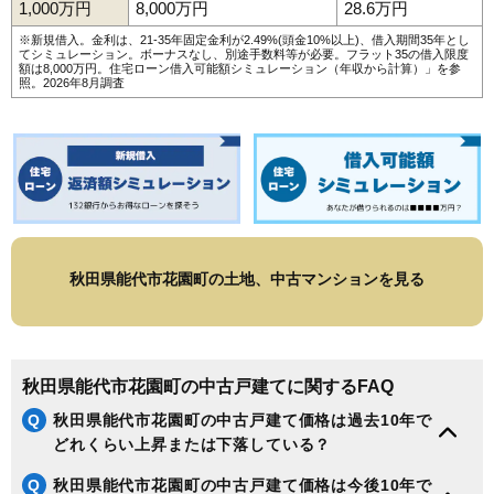
1,000万円
8,000万円
28.6万円
※新規借入。金利は、21-35年固定金利が2.49%(頭金10%以上)、借入期間35年とし
てシミュレーション。ボーナスなし、別途手数料等が必要。フラット35の借入限度
額は8,000万円。
住宅ローン借入可能額シミュレーション（年収から計算）
」を参
照。2026年8月調査
秋田県能代市花園町の土地、中古マンションを見る
秋田県能代市花園町の中古戸建てに関するFAQ
Q
秋田県能代市花園町の中古戸建て価格は過去10年で
どれくらい上昇または下落している？
Q
秋田県能代市花園町の中古戸建て価格は今後10年で