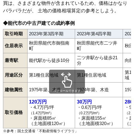
買は、さまざまな物件が含まれているため、価格はかなり
バラバラだが、 土地の価格相場算定の参考としよう。
◆能代市の中古戸建ての成約事例
取引時期
2023年第3四半期
2023年第4四半期
20
秋田県能代市御指南
秋田県能代市二ツ井
住居表示
秋田
町
町
二ツ井駅から徒歩21
最寄駅
能代駅から徒歩10分
向能
分
第1
用途区分
第1種住居地域
第1種住居地域
域
建物属性
1975年築、木造
1974年築、木造
19
スクロールできます
120万円
30万円
28
・4.7万円/坪
・0.6万円/坪
・9
取引価格
（1.4万円/m²）
（0.2万円/m²）
（2.
・床面積85㎡
・床面積155㎡
・床
（土地面積120㎡）
（土地面積320㎡）
（土
※参考：国土交通省「
不動産情報ライブラリ
」