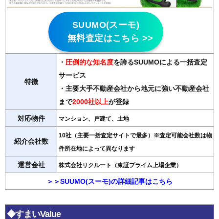
SUUMO(スーモ)
無料査定はこちら >>
・
圧倒的な知名度
を誇るSUUMOによる一括査定
サービス
特徴
・主要大手不動産会社から地元に強い不動産会社
まで
2000社以上
が登録
対応物件
マンション、戸建て、土地
10社（主要一括査定サイトで最多）※査定可能会社数は物
紹介会社数
件所在地によって異なります
運営会社
株式会社リクルート（東証プライム上場企業）
＞＞SUUMO(スーモ)の詳細記事はこちら
◆すまいValue