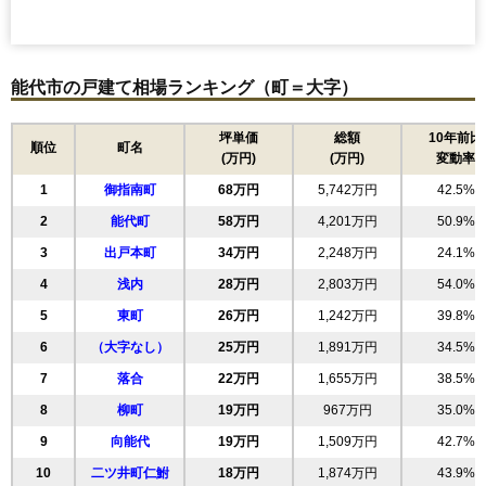
能代市の戸建て相場ランキング（町＝大字）
坪単価
総額
10年前比
順位
町名
(万円)
(万円)
変動率
1
御指南町
68万円
5,742万円
42.5%
2
能代町
58万円
4,201万円
50.9%
3
出戸本町
34万円
2,248万円
24.1%
4
浅内
28万円
2,803万円
54.0%
5
東町
26万円
1,242万円
39.8%
6
（大字なし）
25万円
1,891万円
34.5%
7
落合
22万円
1,655万円
38.5%
8
柳町
19万円
967万円
35.0%
9
向能代
19万円
1,509万円
42.7%
10
二ツ井町仁鮒
18万円
1,874万円
43.9%