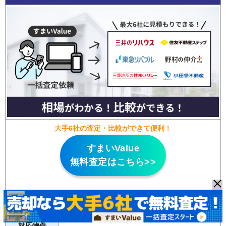
大手6社の査定・比較ができて便利！
すまいValue
無料査定はこちら>>
特徴
・
大手不動産会社6社が運営
する一括査定サイト
マンション、戸建て、土地、一棟マンション、一棟アパー
対応物件