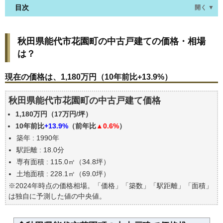
目次
開く ▼
秋田県能代市花園町の中古戸建ての価格・相場は？
秋田県能代市花園町の中古戸建ての価格・相場
現在の価格は、1,180万円（10年前比+13.9%）
は？
価格を詳細に分析しよう
駅からの徒歩距離で価格はどうなる？
現在の価格は、1,180万円（10年前比+13.9%）
築年数で価格はどうなる？
秋田県能代市花園町の中古戸建て価格
秋田県能代市花園町の中古戸建ての過去の売買事例
1,180万円（17万円/坪）
公示地価はいくら
10年前比
+13.9%
（前年比
▲0.6%
）
エリアの将来性を人口予想から検討しよう
築年 : 1990年
自分の年収でいくらの不動産が買える？
駅距離 : 18.0分
専有面積 : 115.0㎡（34.8坪）
土地面積 : 228.1㎡（69.0坪）
※2024年時点の価格相場。「価格」「築数」「駅距離」「面積」
は独自に予測した値の中央値。