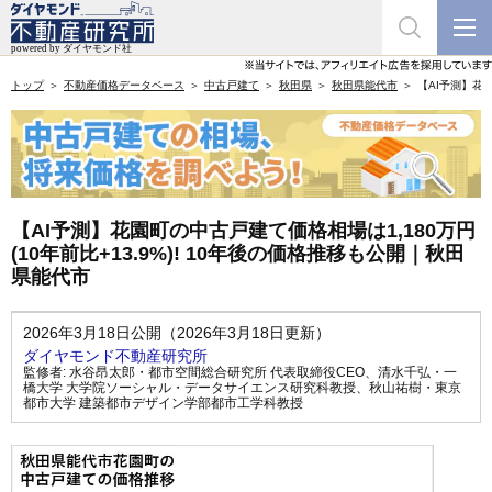
トップ
不動産価格データベース
中古戸建て
秋田県
秋田県能代市
【AI予測】花園
【AI予測】花園町の中古戸建て価格相場は1,180万円
(10年前比+13.9%)! 10年後の価格推移も公開｜秋田
県能代市
2026年3月18日公開（2026年3月18日更新）
ダイヤモンド不動産研究所
監修者:
水谷昂太郎・都市空間総合研究所 代表取締役CEO
、
清水千弘・一
橋大学 大学院ソーシャル・データサイエンス研究科教授
、
秋山祐樹・東京
都市大学 建築都市デザイン学部都市工学科教授