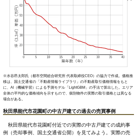
（大字なし）
浅内
落合
鰄渕
河戸川
御指南町
栄町
昭南町
末広町
東能代駅
住吉町
二ツ井駅
中和
出戸本町
能代駅
向能代駅
能代町
花園町
東町
日吉町
二ツ井町
二ツ井町荷上場
二ツ井町仁鮒
松美町
向能代
柳町
※水谷昂太郎氏（都市空間総合研究所 代表取締役CEO）の協力で作成。価格推
移は、国土交通省の「
不動産情報ライブラリ
」の不動産取引価格情報をもと
に、AI（機械学習）による予測モデル「LightGBM」の手法で算出した。エリア
全体の平均的な価格傾向を示すもので、個別物件の実際の取引価格とは異なる
場合がある。
秋田県能代市花園町の中古戸建ての過去の売買事例
秋田県能代市花園町付近での実際の中古戸建ての成約事
例（売却事例、国土交通省公開）を見てみよう。実際の売