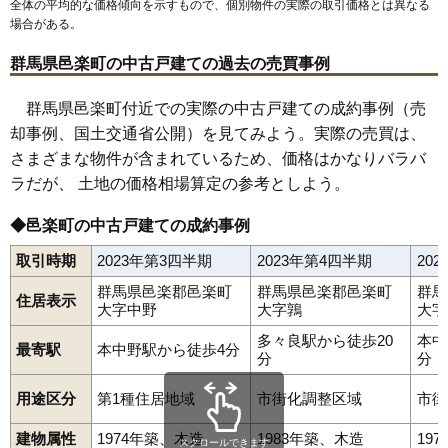
全体の平均的な価格傾向を示すもので、個別物件の実際の取引価格とは異なる
場合がある。
群馬県邑楽町の中古戸建ての過去の売買事例
群馬県邑楽町付近での実際の中古戸建ての成約事例（売
却事例、国土交通省公開）を見てみよう。実際の売買は、
さまざまな物件が含まれているため、価格はかなりバラバ
ラだが、 土地の価格相場算定の参考としよう。
◆邑楽町の中古戸建ての成約事例
取引時期
2023年第3四半期
2023年第4四半期
20
群馬県邑楽郡邑楽町
群馬県邑楽郡邑楽町
群馬
住居表示
大字中野
大字鶉
大字
多々良駅から徒歩20
本中
最寄駅
本中野駅から徒歩4分
分
分
用途区分
第1種住居地域
市街化調整区域
市街
建物属性
1974年築、木造
1983年築、木造
19
スクロールできます