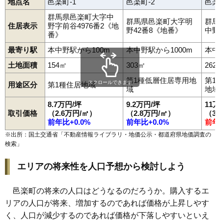
地点名
邑楽町-1
邑楽町-2
邑楽
群馬県邑楽町大字中
群馬県邑楽町大字明
群馬
住居表示
野字前谷4976番2《地
野42番8《地番》
中野
番》
最寄り駅
本中野駅から100m
本中野駅から1000m
本中
土地面積
154㎡
303㎡
262
第1種低層住居専用地
第1
スクロールできます
用途区分
第1種住居地域
域
地域
8.7万円/坪
9.2万円/坪
11
取引価格
（2.6万円/㎡）
（2.8万円/㎡）
（3
前年比+0.0%
前年比+0.0%
前年
※出所：国土交通省「
不動産情報ライブラリ・地価公示・都道府県地価調査の
検索
」
エリアの将来性を人口予想から検討しよう
邑楽町の将来の人口はどうなるのだろうか。購入するエ
リアの人口が将来、増加するのであれば価格が上昇しやす
く、人口が減少するのであれば価格が下落しやすいといえ