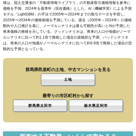
移は、国土交通省の「
不動産情報ライブラリ
」の不動産取引価格情報を参考に
価格を予測、2024年を基準年（現在価格）とした。AI（機械学習）による予測
モデル「LightGBM」の手法で2005年〜2024年までの取引データを学習し、
2025年〜2034年の価格相場を予測している。過去（2005年～2024年）の価格
動向や人口推計を基に、ノーマルシナリオは最も可能性が高いとAIが予測した
将来価格の推移を示している。グッドシナリオは、将来の人口や地価がノーマ
ルシナリオに比べて約1.1倍で推移した場合の楽観的な予測、バッドシナリオ
は、将来の人口や地価がノーマルシナリオに比べて約0.9倍で推移した場合の悲
観的な予測となっている。
群馬県邑楽町の土地、中古マンションを見る
土地
最寄りの市区町村から探す
群馬県太田市
栃木県足利市