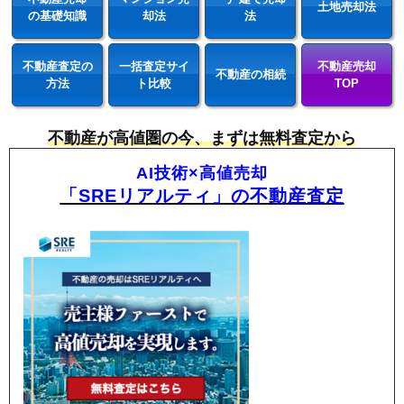
土地売却法
の基礎知識
却法
法
不動産査定の
一括査定サイ
不動産売却
不動産の相続
方法
ト比較
TOP
不動産が高値圏の今、まずは無料査定から
AI技術×高値売却
「SREリアルティ」の不動産査定