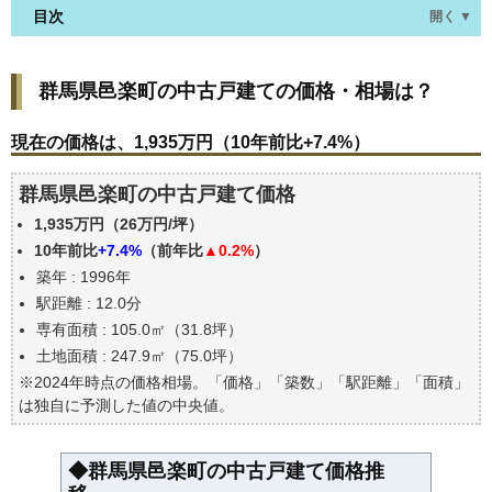
目次
開く ▼
群馬県邑楽町の中古戸建ての価格・相場は？
群馬県邑楽町の中古戸建ての価格・相場は？
現在の価格は、1,935万円（10年前比+7.4%）
価格を詳細に分析しよう
現在の価格は、1,935万円（10年前比+7.4%）
駅からの徒歩距離で価格はどうなる？
群馬県邑楽町の中古戸建て価格
築年数で価格はどうなる？
1,935万円（26万円/坪）
群馬県邑楽町の中古戸建ての過去の売買事例
10年前比
+7.4%
（前年比
▲0.2%
）
公示地価はいくら
築年 : 1996年
エリアの将来性を人口予想から検討しよう
駅距離 : 12.0分
自分の年収でいくらの不動産が買える？
専有面積 : 105.0㎡（31.8坪）
土地面積 : 247.9㎡（75.0坪）
※2024年時点の価格相場。「価格」「築数」「駅距離」「面積」
は独自に予測した値の中央値。
◆群馬県邑楽町の中古戸建て価格推