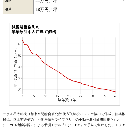
35年
21万円／坪
赤堀
本中野駅
明野
石打
篠塚駅
鶉
光善寺
篠塚
新中野
中野
藤川
狸塚
40年
18万円／坪
※水谷昂太郎氏（都市空間総合研究所 代表取締役CEO）の協力で作成。価格推
移は、国土交通省の「
不動産情報ライブラリ
」の不動産取引価格情報をもと
に、AI（機械学習）による予測モデル「LightGBM」の手法で算出した。エリア