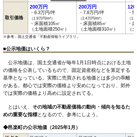
200万円
200万円
12
・6.3万円/坪
・7.8万円/坪
・5
取引価格
（1.9万円/m²）
（2.4万円/m²）
（1.
・床面積105㎡
・床面積85㎡
・床
（土地面積250㎡）
（土地面積310㎡）
（土
※参考：国土交通省「
不動産情報ライブラリ
」
■公示地価はいくら？
公示地価は、国土交通省が毎年1月1日時点における土地
の価格を公表しているもので、固定資産税などを算定する
基準となっている。実際に売買される地価とは多少の乖離
がある。都心では実際の価格より安めになっており、郊外
では実際の価格より高めに設定されてる。
とはいえ、
その地域の不動産価格の動向・傾向を知るた
めの重要な指標
となるので、参考にしよう。
◆邑楽町の公示地価（2025年1月）