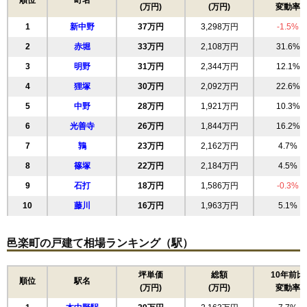
順位
町名
(万円)
(万円)
変動率
1
新中野
37万円
3,298万円
-1.5%
2
赤堀
33万円
2,108万円
31.6%
3
明野
31万円
2,344万円
12.1%
4
狸塚
30万円
2,092万円
22.6%
5
中野
28万円
1,921万円
10.3%
6
光善寺
26万円
1,844万円
16.2%
7
鶉
23万円
2,162万円
4.7%
8
篠塚
22万円
2,184万円
4.5%
9
石打
18万円
1,586万円
-0.3%
10
藤川
16万円
1,963万円
5.1%
邑楽町の戸建て相場ランキング（駅）
坪単価
総額
10年前比
順位
駅名
(万円)
(万円)
変動率