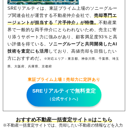
SREリアルティは、東証プライム上場のソニーグルー
プ関連会社が運営する不動産仲介会社で、
売却専門エ
ージェントが担当する「片手仲介」が特徴。
不動産業
界で一般的な両手仲介にとらわれないため、
売主に寄
り添うサポート力に強みがあり、顧客満足度93％と高
い評価を得ている。
ソニーグループと共同開発したAI
技術を査定にも活用
しており、高値売却を目指したい
方におすすめだ。
※対応エリア：東京都、神奈川県、千葉県、埼玉
県、大阪府、兵庫県、京都府
東証プライム上場！売却力に定評あり
SREリアルティで無料査定
（公式サイトへ）
おすすめ不動産一括査定サイト
はこちら
※
※不動産一括査定サイトでは、売却したい不動産の情報などを入力