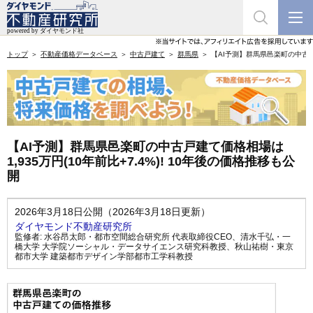
トップ
不動産価格データベース
中古戸建て
群馬県
【AI予測】群馬県邑楽町の中古戸建
【AI予測】群馬県邑楽町の中古戸建て価格相場は
1,935万円(10年前比+7.4%)! 10年後の価格推移も公
開
2026年3月18日公開（2026年3月18日更新）
ダイヤモンド不動産研究所
監修者:
水谷昂太郎・都市空間総合研究所 代表取締役CEO
、
清水千弘・一
橋大学 大学院ソーシャル・データサイエンス研究科教授
、
秋山祐樹・東京
都市大学 建築都市デザイン学部都市工学科教授