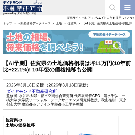
トップ
不動産価格データベース
土地
佐賀県
【AI予測】佐賀県の土地価格相場は坪11万
【AI予測】佐賀県の土地価格相場は坪11万円(10年前
比+22.1%)! 10年後の価格推移も公開
2026年3月18日公開（2026年3月18日更新）
ダイヤモンド不動産研究所
監修者:
水谷昂太郎・都市空間総合研究所 代表取締役CEO
、
清水千弘・一
橋大学 大学院ソーシャル・データサイエンス研究科教授
、
秋山祐樹・東京
都市大学 建築都市デザイン学部都市工学科教授