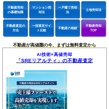
不動産売却
マンション売
一戸建て売却
土地売却法
の基礎知識
却法
法
不動産査定の
一括査定サイ
不動産売却
不動産の相続
方法
ト比較
TOP
不動産が高値圏の今、まずは無料査定から
AI技術×高値売却
「SREリアルティ」の不動産査定