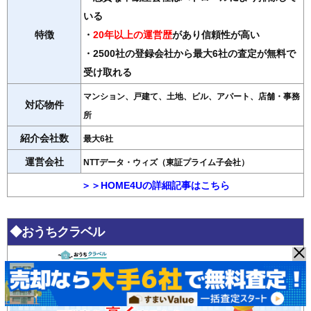
いる
特徴
・
20年以上の運営歴
があり信頼性が高い
・2500社の登録会社から最大6社の査定が無料で
受け取れる
マンション、戸建て、土地、ビル、アパート、店舗・事務
対応物件
所
紹介会社数
最大6社
運営会社
NTTデータ・ウィズ（東証プライム子会社）
＞＞HOME4Uの詳細記事はこちら
◆おうちクラベル