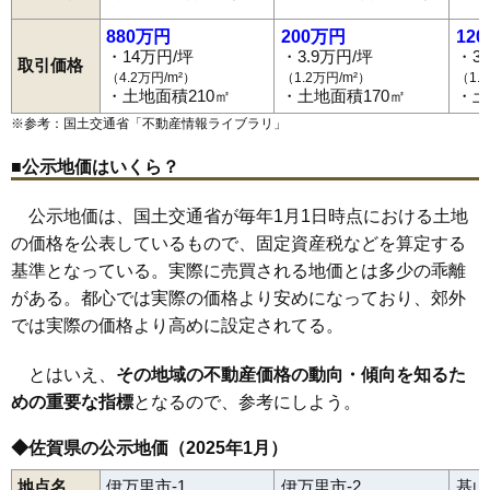
880万円
200万円
12
・14万円/坪
・3.9万円/坪
・3
取引価格
（4.2万円/m²）
（1.2万円/m²）
（1.
・土地面積210㎡
・土地面積170㎡
・土
※参考：国土交通省「
不動産情報ライブラリ
」
■公示地価はいくら？
公示地価は、国土交通省が毎年1月1日時点における土地
の価格を公表しているもので、固定資産税などを算定する
基準となっている。実際に売買される地価とは多少の乖離
がある。都心では実際の価格より安めになっており、郊外
では実際の価格より高めに設定されてる。
とはいえ、
その地域の不動産価格の動向・傾向を知るた
めの重要な指標
となるので、参考にしよう。
◆佐賀県の公示地価（2025年1月）
地点名
伊万里市-1
伊万里市-2
基山