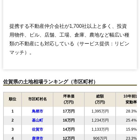
提携する不動産仲介会社が1,700社以上と多く、投資
用物件、ビル、店舗、工場、倉庫、農地など幅広い種
類の不動産にも対応している（サービス提供：リビン
マッチ）。
佐賀県の土地相場ランキング（市区町村）
坪単価
総額
10年前比
順位
市区町村名
(万円)
(万円)
変動率
1
鳥栖市
17万円
1,395万円
28.3%
2
基山町
16万円
1,234万円
25.4%
3
佐賀市
14万円
1,133万円
15.9%
4
唐津市
12万円
906万円
23.3%