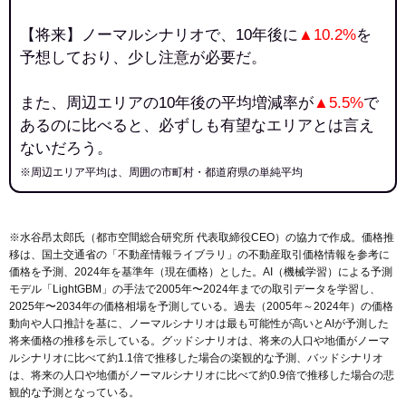
【将来】ノーマルシナリオで、10年後に
▲10.2%
を
予想しており、少し注意が必要だ。
また、周辺エリアの10年後の平均増減率が
▲5.5%
で
あるのに比べると、必ずしも有望なエリアとは言え
ないだろう。
※周辺エリア平均は、周囲の市町村・都道府県の単純平均
※水谷昂太郎氏（都市空間総合研究所 代表取締役CEO）の協力で作成。価格推
移は、国土交通省の「
不動産情報ライブラリ
」の不動産取引価格情報を参考に
価格を予測、2024年を基準年（現在価格）とした。AI（機械学習）による予測
モデル「LightGBM」の手法で2005年〜2024年までの取引データを学習し、
2025年〜2034年の価格相場を予測している。過去（2005年～2024年）の価格
動向や人口推計を基に、ノーマルシナリオは最も可能性が高いとAIが予測した
将来価格の推移を示している。グッドシナリオは、将来の人口や地価がノーマ
ルシナリオに比べて約1.1倍で推移した場合の楽観的な予測、バッドシナリオ
は、将来の人口や地価がノーマルシナリオに比べて約0.9倍で推移した場合の悲
観的な予測となっている。