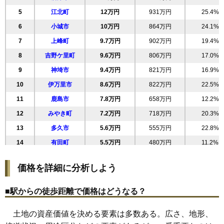
5
江北町
12万円
931万円
25.4%
6
小城市
10万円
864万円
24.1%
7
上峰町
9.7万円
902万円
19.4%
8
吉野ケ里町
9.6万円
806万円
17.0%
9
神埼市
9.4万円
821万円
16.9%
10
伊万里市
8.6万円
822万円
22.5%
11
鹿島市
7.8万円
658万円
12.2%
12
みやき町
7.2万円
718万円
20.3%
13
多久市
5.6万円
555万円
22.8%
14
有田町
5.5万円
480万円
11.2%
15
嬉野市
5.4万円
467万円
18.5%
価格を詳細に分析しよう
16
大町町
5.1万円
401万円
6.4%
17
白石町
3.6万円
355万円
12.2%
■駅からの徒歩距離で価格はどうなる？
18
太良町
3.0万円
308万円
7.2%
土地の資産価値を決める要素は多数ある。広さ、地形、
19
玄海町
2.6万円
200万円
16.4%