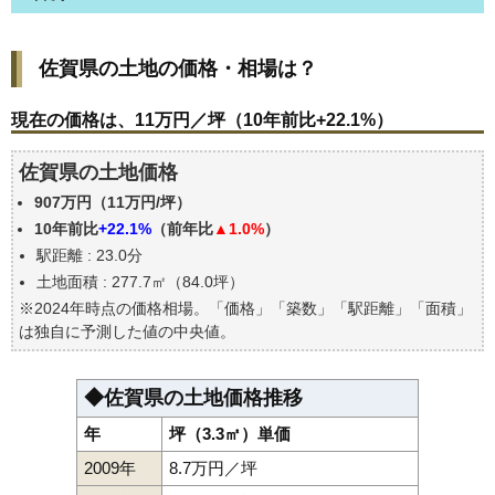
佐賀県の土地の価格・相場は？
佐賀県の土地の価格・相場は？
現在の価格は、11万円／坪（10年前比+22.1%）
価格を詳細に分析しよう
現在の価格は、11万円／坪（10年前比+22.1%）
駅からの徒歩距離で価格はどうなる？
佐賀県の土地価格
佐賀県の土地の過去の売買事例
907万円（11万円/坪）
公示地価はいくら
10年前比
+22.1%
（前年比
▲1.0%
）
エリアの将来性を人口予想から検討しよう
駅距離 : 23.0分
自分の年収でいくらの不動産が買える？
土地面積 : 277.7㎡（84.0坪）
※2024年時点の価格相場。「価格」「築数」「駅距離」「面積」
は独自に予測した値の中央値。
◆佐賀県の土地価格推移
年
坪（3.3㎡）単価
2009年
8.7万円／坪