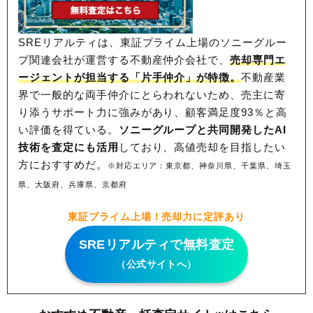
SREリアルティは、東証プライム上場のソニーグルー
プ関連会社が運営する不動産仲介会社で、
売却専門エ
ージェントが担当する「片手仲介」が特徴。
不動産業
界で一般的な両手仲介にとらわれないため、
売主に寄
り添うサポート力に強みがあり、顧客満足度93％と高
い評価を得ている。
ソニーグループと共同開発したAI
技術を査定にも活用
しており、高値売却を目指したい
方におすすめだ。
※対応エリア：東京都、神奈川県、千葉県、埼玉
県、大阪府、兵庫県、京都府
東証プライム上場！売却力に定評あり
SREリアルティで無料査定
（公式サイトへ）