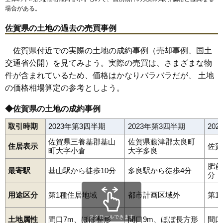
場合がある。
佐賀県の土地の過去の売買事例
佐賀県付近での実際の土地の成約事例（売却事例、国土
交通省公開）を見てみよう。実際の売買は、さまざまな物
件が含まれているため、価格はかなりバラバラだが、 土地
の価格相場算定の参考としよう。
◆佐賀県の土地の成約事例
取引時期
2023年第3四半期
2023年第3四半期
20
佐賀県三養基郡基山
佐賀県藤津郡太良町
住居表示
佐賀
町大字小倉
大字多良
肥前
最寄駅
基山駅から徒歩10分
多良駅から徒歩4分
分
用途区分
第1種住居地域
都市計画区域外
第1
スクロールできます
土地属性
間口7m、ほぼ整形
間口9m、ほぼ長方形
間口