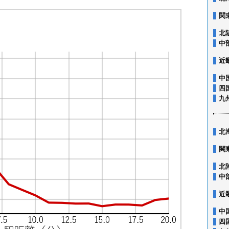
関
北
中
近
中
四
九
北
関
北
中
近
中
四