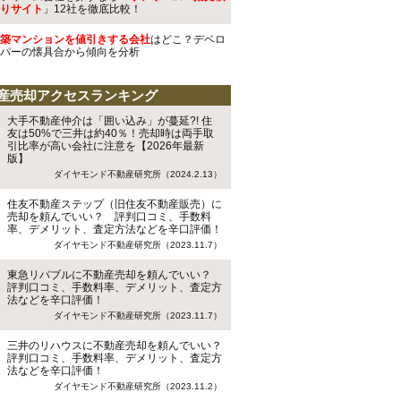
りサイト
」12社を徹底比較！
築マンションを値引きする会社
はどこ？デベロ
パーの懐具合から傾向を分析
産売却アクセスランキング
大手不動産仲介は「囲い込み」が蔓延?! 住
友は50%で三井は約40％！売却時は両手取
引比率が高い会社に注意を【2026年最新
版】
ダイヤモンド不動産研究所（2024.2.13）
住友不動産ステップ（旧住友不動産販売）に
売却を頼んでいい？ 評判口コミ、手数料
率、デメリット、査定方法などを辛口評価！
ダイヤモンド不動産研究所（2023.11.7）
東急リバブルに不動産売却を頼んでいい？
評判口コミ、手数料率、デメリット、査定方
法などを辛口評価！
ダイヤモンド不動産研究所（2023.11.7）
三井のリハウスに不動産売却を頼んでいい？
評判口コミ、手数料率、デメリット、査定方
法などを辛口評価！
ダイヤモンド不動産研究所（2023.11.2）