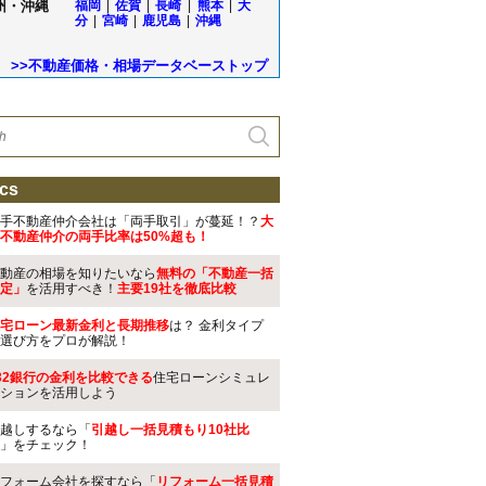
州・沖縄
福岡
|
佐賀
|
長崎
|
熊本
|
大
分
|
宮崎
|
鹿児島
|
沖縄
>>不動産価格・相場データベーストップ
cs
手不動産仲介会社は「両手取引」が蔓延！？
大
不動産仲介の両手比率は50%超も！
動産の相場を知りたいなら
無料の「不動産一括
定」
を活用すべき！
主要19社を徹底比較
宅ローン最新金利と長期推移
は？ 金利タイプ
選び方をプロが解説！
32銀行の金利を比較できる
住宅ローンシミュレ
ションを活用しよう
越しするなら「
引越し一括見積もり10社比
」をチェック！
フォーム会社を探すなら「
リフォーム一括見積