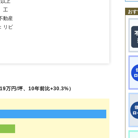
社以上
駒場車庫前駅
競馬場前駅
深堀町駅
柏木町駅
杉並町駅
昭和町
白鳥町
新川町
陣川町
末広町
杉並町
鈴蘭丘町
瀬戸川町
銭亀
五稜郭公園前駅
中央病院前駅
千代台駅
堀川町駅
昭和橋駅
千歳町
、工
高丘町
高松町
高盛町
滝沢町
田家町
千歳町
千代台町
時任町
戸倉町
おす
新川町駅
松風町駅
函館駅前駅
市役所前駅
魚市場通駅
十字街駅
富岡町
中島町
中道
西旭岡町
西桔梗町
根崎町
乃木町
八幡町
花園町
不動産
宝来町駅
青柳町駅
谷地頭駅
末広町駅
大町駅
函館どつく前駅
浜町
万代町
東山
人見町
日乃出町
日吉町
深堀町
船見町
弁天町
宝来
：リビ
堀川町
本町
本通
松陰町
松風町
松川町
的場町
港町
美原
見晴町
宮前
元町
谷地頭町
梁川町
柳町
山の手
弥生町
湯川町
湯浜町
吉川町
若松
9万円/坪、10年前比+30.3%）