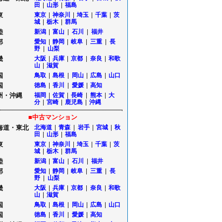
田
|
山形
|
福島
東
東京
|
神奈川
|
埼玉
|
千葉
|
茨
城
|
栃木
|
群馬
陸
新潟
|
富山
|
石川
|
福井
部
愛知
|
静岡
|
岐阜
|
三重
|
長
野
|
山梨
畿
大阪
|
兵庫
|
京都
|
奈良
|
和歌
山
|
滋賀
国
鳥取
|
島根
|
岡山
|
広島
|
山口
国
徳島
|
香川
|
愛媛
|
高知
州・沖縄
福岡
|
佐賀
|
長崎
|
熊本
|
大
分
|
宮崎
|
鹿児島
|
沖縄
■中古マンション
海道・東北
北海道
|
青森
|
岩手
|
宮城
|
秋
田
|
山形
|
福島
東
東京
|
神奈川
|
埼玉
|
千葉
|
茨
城
|
栃木
|
群馬
陸
新潟
|
富山
|
石川
|
福井
部
愛知
|
静岡
|
岐阜
|
三重
|
長
野
|
山梨
畿
大阪
|
兵庫
|
京都
|
奈良
|
和歌
山
|
滋賀
国
鳥取
|
島根
|
岡山
|
広島
|
山口
国
徳島
|
香川
|
愛媛
|
高知