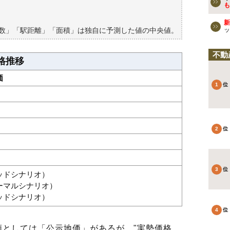
買える？
も
新
築数」「駅距離」「面積」は独自に予測した値の中央値。
ッ
不動
格推移
価
グッドシナリオ）
ノーマルシナリオ）
バッドシナリオ）
としては「公示地価」があるが、"実勢価格