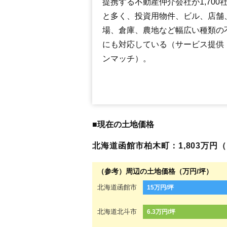
提携する不動産仲介会社が1,700
と多く、投資用物件、ビル、店舗
場、倉庫、農地など幅広い種類の
にも対応している（サービス提供
ンマッチ）。
■現在の土地価格
北海道函館市柏木町：1,803万円（1
（参考）周辺の土地価格（万円/坪）
北海道函館市
15万円/坪
北海道北斗市
6.3万円/坪