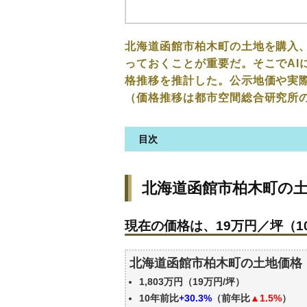
北海道函館市柏木町の土地を購入
っておくことが重要だ。そこでAI
格推移を推計した。公示地価や実
（価格推移は都市空間総合研究所
目次
北海道函館市柏木町の土地の価
北海道函館市柏木町の
現在の価格は、19万円／坪（10
価格を詳細に分析しよう
現在の価格は、19万円／坪（10
駅からの徒歩距離で価格はどう
北海道函館市柏木町の土地の過
北海道函館市柏木町の土地価格
公示地価はいくら
1,803万円（19万円/坪）
エリアの将来性を人口予想から
10年前比
+30.3%
（前年比
▲1.5%
）