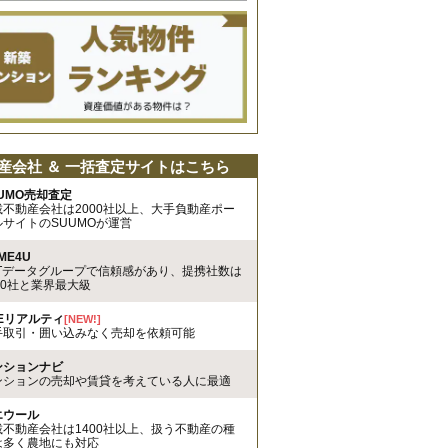
産会社 ＆ 一括査定サイトはこちら
UMO売却査定
載不動産会社は2000社以上、大手負動産ポー
ルサイトのSUUMOが運営
ME4U
TTデータグループで信頼感があり、提携社数は
00社と業界最大級
REリアルティ
[NEW!]
手取引・囲い込みなく売却を依頼可能
ンションナビ
ンションの売却や賃貸を考えている人に最適
エウール
載不動産会社は1400社以上、扱う不動産の種
は多く農地にも対応