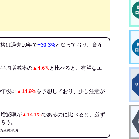
格は過去10年で
+30.3%
となっており、資産
の平均増減率の
▲4.6%
と比べると、有望なエ
0年後に
▲14.9%
を予想しており、少し注意が
均増減率が
▲14.1%
であるのに比べると、必ず
だろう。
の単純平均