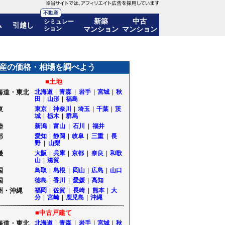
不動産
新築
中古
シミュレー
ム
引越し
ション
マンション
マンション
移も公開｜北海道函館市
産の価格・相場を調べよう
■土地
海道・東北
北海道
|
青森
|
岩手
|
宮城
|
秋
田
|
山形
|
福島
東
東京
|
神奈川
|
埼玉
|
千葉
|
茨
城
|
栃木
|
群馬
陸
新潟
|
富山
|
石川
|
福井
部
愛知
|
静岡
|
岐阜
|
三重
|
長
野
|
山梨
畿
大阪
|
兵庫
|
京都
|
奈良
|
和歌
山
|
滋賀
国
鳥取
|
島根
|
岡山
|
広島
|
山口
国
徳島
|
香川
|
愛媛
|
高知
州・沖縄
福岡
|
佐賀
|
長崎
|
熊本
|
大
分
|
宮崎
|
鹿児島
|
沖縄
■中古戸建て
海道・東北
北海道
|
青森
|
岩手
|
宮城
|
秋