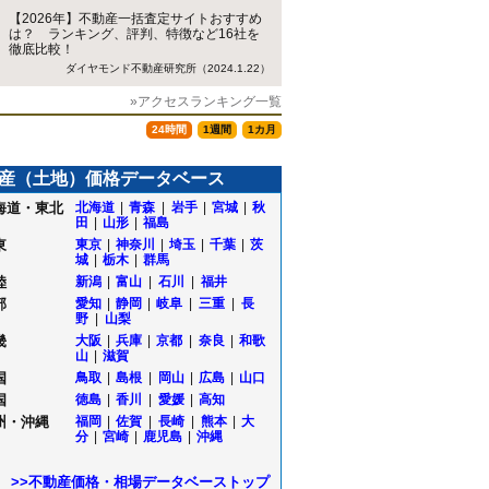
【2026年】不動産一括査定サイトおすすめ
は？ ランキング、評判、特徴など16社を
徹底比較！
ダイヤモンド不動産研究所（2024.1.22）
»アクセスランキング一覧
24時間
1週間
1カ月
産（土地）価格データベース
海道・東北
北海道
|
青森
|
岩手
|
宮城
|
秋
田
|
山形
|
福島
東
東京
|
神奈川
|
埼玉
|
千葉
|
茨
城
|
栃木
|
群馬
陸
新潟
|
富山
|
石川
|
福井
部
愛知
|
静岡
|
岐阜
|
三重
|
長
野
|
山梨
畿
大阪
|
兵庫
|
京都
|
奈良
|
和歌
山
|
滋賀
国
鳥取
|
島根
|
岡山
|
広島
|
山口
国
徳島
|
香川
|
愛媛
|
高知
州・沖縄
福岡
|
佐賀
|
長崎
|
熊本
|
大
町
分
|
宮崎
|
鹿児島
|
沖縄
>>不動産価格・相場データベーストップ
和