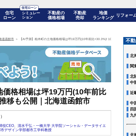
住宅ローン
住宅
不動産の
不動産
地価
シミュレー
リフォー
ローン
ション
価格相場
売却
ランキング
海道函館市
【AI予測】柏木町の土地価格相場は坪19万円(10年前比+30.3%)! 10年後の価格推
不動
北
関
北
中
価格相場は坪19万円(10年前比
近
の価格推移も公開｜北海道函館市
中
四
九
新）
締役CEO
、
清水千弘・一橋大学 大学院ソーシャル・データサイエ
都市デザイン学部都市工学科教授
北