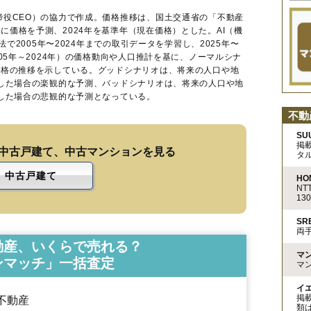
締役CEO）の協力で作成。価格推移は、国土交通省の「
不動産
に価格を予測、2024年を基準年（現在価格）とした。AI（機
法で2005年〜2024年までの取引データを学習し、2025年〜
005年～2024年）の価格動向や人口推計を基に、ノーマルシナ
価格の推移を示している。グッドシナリオは、将来の人口や地
移した場合の楽観的な予測、バッドシナリオは、将来の人口や地
移した場合の悲観的な予測となっている。
不動
SU
掲
中古戸建て、中古マンションを見る
タ
中古戸建て
HO
N
13
S
両
動産、いくらで売れる？
マ
ンマッチ」一括査定
マ
イ
掲
不動産
類