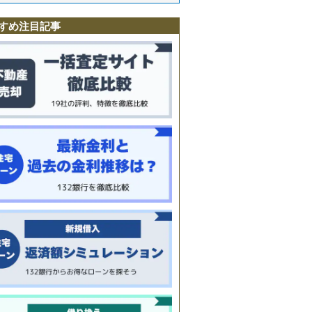
町
駅
すめ注目記事
町
町
町