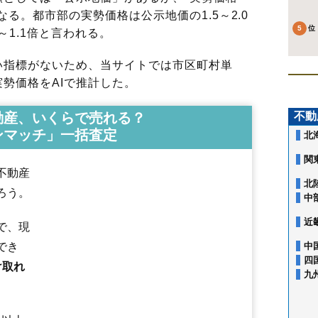
る。都市部の実勢価格は公示地価の1.5～2.0
～1.1倍と言われる。
指標がないため、当サイトでは市区町村単
勢価格をAIで推計した。
動産、いくらで売れる？
不動
ンマッチ」一括査定
北
関
不動産
北
ろう。
中
近
で、現
でき
中
四
け取れ
九
青柳町
赤川
赤川町
赤坂町
浅野町
旭町
石川町
入舟町
上野町
宇賀浦
榎本町
追分町
大川町
大手町
大縄町
大町
大森町
海岸町
鍛治
柏木町
金堀町
上新川町
神山
神山町
上湯川町
亀田本町
亀田町
亀田港町
五稜郭駅
桔梗駅
函館駅
湯の川駅
湯の川温泉駅
函館アリーナ前駅
川原町
桔梗
桔梗町
北浜町
北美原
駒場町
五稜郭町
栄町
志海苔町
昭