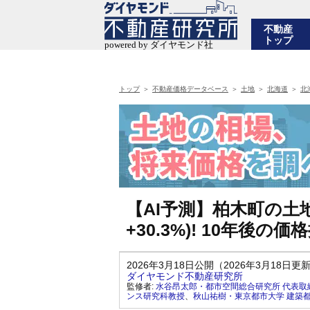
不動産
トップ
トップ
不動産価格データベース
土地
北海道
北
【AI予測】柏木町の土地
+30.3%)! 10年後
2026年3月18日公開（2026年3月18日更
ダイヤモンド不動産研究所
監修者:
水谷昂太郎・都市空間総合研究所 代表取
ンス研究科教授
、
秋山祐樹・東京都市大学 建築