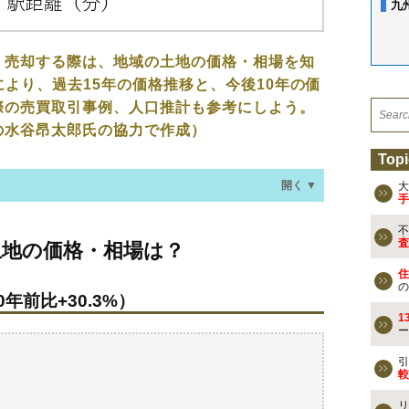
九
、売却する際は、地域の土地の価格・相場を知
により、過去15年の価格推移と、今後10年の価
際の売買取引事例、人口推計も参考にしよう。
の水谷昂太郎氏の協力で作成）
Topi
開く ▼
大
手
不
格・相場は？
査
土地の価格・相場は？
年前比+30.3%）
住
の
年前比+30.3%）
なる？
1
ー
去の売買事例
引
較
検討しよう
リ