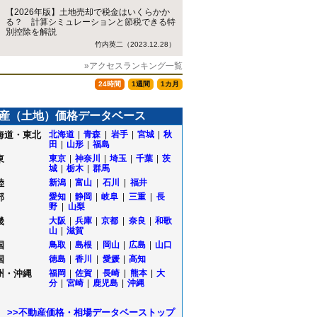
【2026年版】土地売却で税金はいくらかか
る？ 計算シミュレーションと節税できる特
別控除を解説
竹内英二（2023.12.28）
»アクセスランキング一覧
24時間
1週間
1カ月
産（土地）価格データベース
海道・東北
北海道
|
青森
|
岩手
|
宮城
|
秋
田
|
山形
|
福島
東
東京
|
神奈川
|
埼玉
|
千葉
|
茨
城
|
栃木
|
群馬
陸
新潟
|
富山
|
石川
|
福井
部
愛知
|
静岡
|
岐阜
|
三重
|
長
野
|
山梨
畿
大阪
|
兵庫
|
京都
|
奈良
|
和歌
山
|
滋賀
国
鳥取
|
島根
|
岡山
|
広島
|
山口
国
徳島
|
香川
|
愛媛
|
高知
州・沖縄
福岡
|
佐賀
|
長崎
|
熊本
|
大
町
分
|
宮崎
|
鹿児島
|
沖縄
>>不動産価格・相場データベーストップ
和