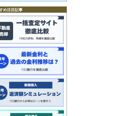
町
駅
すめ注目記事
町
町
町