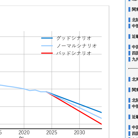
関
北
中
近
中
四
九
北
関
北
中
近
中
四