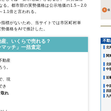
る。都市部の実勢価格は公示地価の1.5～2.0
～1.1倍と言われる。
指標がないため、当サイトでは市区町村単
勢価格をAIで推計した。
動産、いくらで売れる？
不動
ンマッチ」一括査定
北
関
不動産
北
ろう。
中
近
で、現
でき
中
四
け取れ
九
青柳町
赤川
赤川町
赤坂町
浅野町
旭町
石川町
入舟町
上野町
宇賀浦
榎本町
追分町
大川町
大手町
大縄町
大町
大森町
海岸町
鍛治
柏木町
金堀町
上新川町
神山
神山町
上湯川町
亀田本町
亀田町
亀田港町
五稜郭駅
桔梗駅
函館駅
湯の川駅
湯の川温泉駅
函館アリーナ前駅
川原町
桔梗
桔梗町
北浜町
北美原
駒場町
五稜郭町
栄町
志海苔町
昭