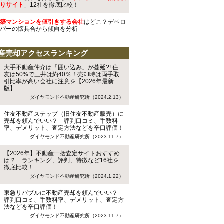
りサイト
」12社を徹底比較！
築マンションを値引きする会社
はどこ？デベロ
パーの懐具合から傾向を分析
産売却アクセスランキング
大手不動産仲介は「囲い込み」が蔓延?! 住
友は50%で三井は約40％！売却時は両手取
引比率が高い会社に注意を【2026年最新
版】
ダイヤモンド不動産研究所（2024.2.13）
住友不動産ステップ（旧住友不動産販売）に
売却を頼んでいい？ 評判口コミ、手数料
率、デメリット、査定方法などを辛口評価！
ダイヤモンド不動産研究所（2023.11.7）
【2026年】不動産一括査定サイトおすすめ
は？ ランキング、評判、特徴など16社を
徹底比較！
ダイヤモンド不動産研究所（2024.1.22）
東急リバブルに不動産売却を頼んでいい？
評判口コミ、手数料率、デメリット、査定方
法などを辛口評価！
ダイヤモンド不動産研究所（2023.11.7）