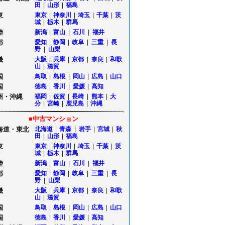
田
|
山形
|
福島
東
東京
|
神奈川
|
埼玉
|
千葉
|
茨
城
|
栃木
|
群馬
陸
新潟
|
富山
|
石川
|
福井
部
愛知
|
静岡
|
岐阜
|
三重
|
長
野
|
山梨
畿
大阪
|
兵庫
|
京都
|
奈良
|
和歌
山
|
滋賀
国
鳥取
|
島根
|
岡山
|
広島
|
山口
国
徳島
|
香川
|
愛媛
|
高知
州・沖縄
福岡
|
佐賀
|
長崎
|
熊本
|
大
分
|
宮崎
|
鹿児島
|
沖縄
■中古マンション
海道・東北
北海道
|
青森
|
岩手
|
宮城
|
秋
田
|
山形
|
福島
東
東京
|
神奈川
|
埼玉
|
千葉
|
茨
城
|
栃木
|
群馬
陸
新潟
|
富山
|
石川
|
福井
部
愛知
|
静岡
|
岐阜
|
三重
|
長
野
|
山梨
畿
大阪
|
兵庫
|
京都
|
奈良
|
和歌
山
|
滋賀
国
鳥取
|
島根
|
岡山
|
広島
|
山口
国
徳島
|
香川
|
愛媛
|
高知