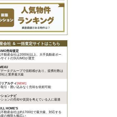
産会社 ＆ 一括査定サイトはこちら
UMO売却査定
載不動産会社は2000社以上、大手負動産ポー
ルサイトのSUUMOが運営
ME4U
TTデータグループで信頼感があり、提携社数は
00社と業界最大級
REリアルティ
[NEW!]
手取引・囲い込みなく売却を依頼可能
ンションナビ
ンションの売却や賃貸を考えている人に最適
ULL HOME'S
載不動産会社は約1700社で最大級、対応する
動産の種類も幅広い