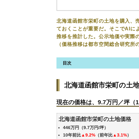
北海道函館市栄町の土地を購入、
ておくことが重要だ。そこでAIに
推移を推計した。公示地価や実際
（価格推移は都市空間総合研究所
目次
北海道函館市栄町の土地の価格
北海道函館市栄町の土
現在の価格は、9.7万円／坪（1
価格を詳細に分析しよう
現在の価格は、9.7万円／坪（1
駅からの徒歩距離で価格はどう
北海道函館市栄町の土地の過去
北海道函館市栄町の土地価格
公示地価はいくら
446万円（9.7万円/坪）
エリアの将来性を人口予想から
10年前比
▲9.2%
（前年比
▲3.1%
）