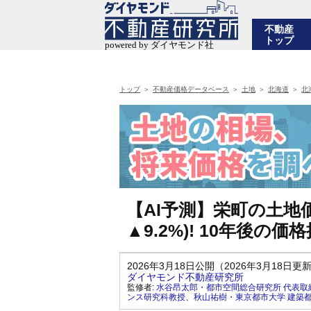
不動産
トップ
トップ
不動産価格データベース
土地
北海道
北
【AI予測】栄町の土地価
▲9.2%)! 10年後
2026年3月18日公開（2026年3月18日更
ダイヤモンド不動産研究所
監修者:
水谷昂太郎・都市空間総合研究所 代表取
ンス研究科教授
、
秋山祐樹・東京都市大学 建築