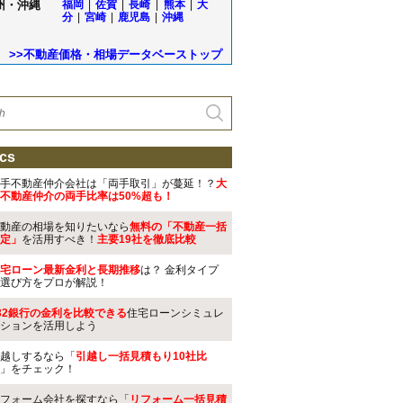
州・沖縄
福岡
|
佐賀
|
長崎
|
熊本
|
大
分
|
宮崎
|
鹿児島
|
沖縄
>>不動産価格・相場データベーストップ
cs
手不動産仲介会社は「両手取引」が蔓延！？
大
不動産仲介の両手比率は50%超も！
動産の相場を知りたいなら
無料の「不動産一括
定」
を活用すべき！
主要19社を徹底比較
宅ローン最新金利と長期推移
は？ 金利タイプ
選び方をプロが解説！
32銀行の金利を比較できる
住宅ローンシミュレ
ションを活用しよう
越しするなら「
引越し一括見積もり10社比
」をチェック！
フォーム会社を探すなら「
リフォーム一括見積