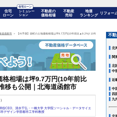
住宅ローン
住宅
不動産の
不動産
地価
シミュレー
リフォー
ローン
ション
価格相場
売却
ランキング
海道函館市
【AI予測】栄町の土地価格相場は坪9.7万円(10年前比▲9.2%)! 10年後の価格推移
不動
北
関
北
中
格相場は坪9.7万円(10年前比
近
の価格推移も公開｜北海道函館市
中
四
九
新）
締役CEO
、
清水千弘・一橋大学 大学院ソーシャル・データサイエ
都市デザイン学部都市工学科教授
北