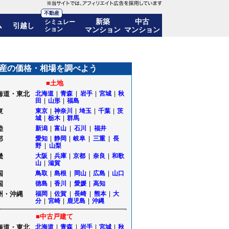
不動産
新築
中古
シミュレー
ム
引越し
ション
マンション
マンション
も公開｜北海道函館市
産の価格・相場を調べよう
■土地
海道・東北
北海道
|
青森
|
岩手
|
宮城
|
秋
田
|
山形
|
福島
東
東京
|
神奈川
|
埼玉
|
千葉
|
茨
城
|
栃木
|
群馬
陸
新潟
|
富山
|
石川
|
福井
部
愛知
|
静岡
|
岐阜
|
三重
|
長
野
|
山梨
畿
大阪
|
兵庫
|
京都
|
奈良
|
和歌
山
|
滋賀
国
鳥取
|
島根
|
岡山
|
広島
|
山口
国
徳島
|
香川
|
愛媛
|
高知
州・沖縄
福岡
|
佐賀
|
長崎
|
熊本
|
大
分
|
宮崎
|
鹿児島
|
沖縄
■中古戸建て
海道・東北
北海道
|
青森
|
岩手
|
宮城
|
秋