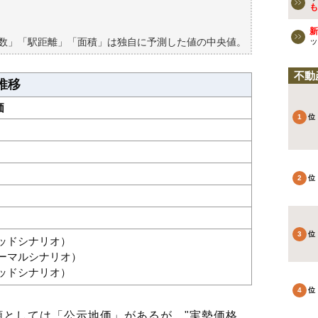
買える？
も
新
築数」「駅距離」「面積」は独自に予測した値の中央値。
ッ
不動
推移
価
グッドシナリオ）
ノーマルシナリオ）
バッドシナリオ）
としては「公示地価」があるが、"実勢価格