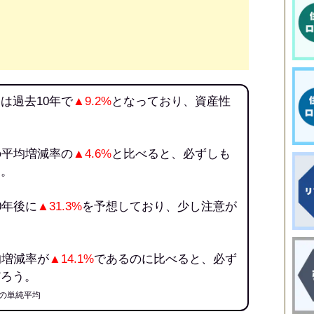
は過去10年で
▲9.2%
となっており、資産性
の平均増減率の
▲4.6%
と比べると、必ずしも
う。
0年後に
▲31.3%
を予想しており、少し注意が
均増減率が
▲14.1%
であるのに比べると、必ず
だろう。
の単純平均