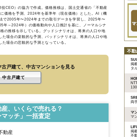
締役CEO）の協力で作成。価格推移は、国土交通省の「
不動産
に価格を予測、2024年を基準年（現在価格）とした。AI（機
法で2005年〜2024年までの取引データを学習し、2025年〜
005年～2024年）の価格動向や人口推計を基に、ノーマルシナ
価格の推移を示している。グッドシナリオは、将来の人口や地
移した場合の楽観的な予測、バッドシナリオは、将来の人口や地
移した場合の悲観的な予測となっている。
不動
SU
掲
中古戸建て、中古マンションを見る
タ
中古戸建て
HO
N
13
S
両
動産、いくらで売れる？
マ
ンマッチ」一括査定
マ
LIF
掲
不動産
不