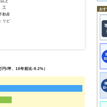
社以上
駒場車庫前駅
競馬場前駅
深堀町駅
柏木町駅
杉並町駅
昭和町
白鳥町
新川町
陣川町
末広町
杉並町
鈴蘭丘町
瀬戸川町
銭亀
五稜郭公園前駅
中央病院前駅
千代台駅
堀川町駅
昭和橋駅
千歳町
、工
高丘町
高松町
高盛町
滝沢町
田家町
千歳町
千代台町
時任町
戸倉町
おす
新川町駅
松風町駅
函館駅前駅
市役所前駅
魚市場通駅
十字街駅
富岡町
中島町
中道
西旭岡町
西桔梗町
根崎町
乃木町
八幡町
花園町
不動産
宝来町駅
青柳町駅
谷地頭駅
末広町駅
大町駅
函館どつく前駅
浜町
万代町
東山
人見町
日乃出町
日吉町
深堀町
船見町
弁天町
宝来
：リビ
堀川町
本町
本通
松陰町
松風町
松川町
的場町
港町
美原
見晴町
宮前
元町
谷地頭町
梁川町
柳町
山の手
弥生町
湯川町
湯浜町
吉川町
若松
円/坪、10年前比-9.2%）