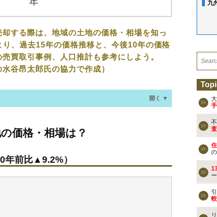
九
売却する際は、地域の土地の価格・相場を知っ
より、過去15年の価格推移と、今後10年の価格
の売買取引事例、人口推計も参考にしよう。
の水谷昂太郎氏の協力で作成）
Topi
開く ▼
大
手
不
・相場は？
査
地の価格・相場は？
0年前比▲9.2%）
住
の
0年前比▲9.2%）
なる？
1
ー
の売買事例
引
較
検討しよう
リ