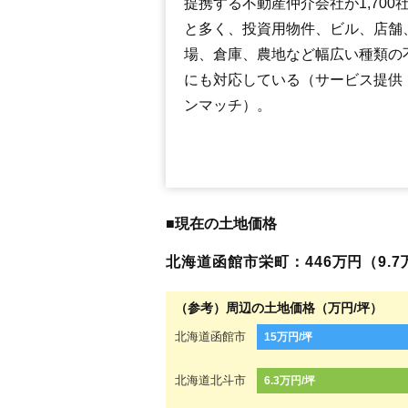
提携する不動産仲介会社が1,700
と多く、投資用物件、ビル、店舗
場、倉庫、農地など幅広い種類の
にも対応している（サービス提供
ンマッチ）。
■現在の土地価格
北海道函館市栄町：446万円（9.7万
（参考）周辺の土地価格（万円/坪）
北海道函館市
15万円/坪
北海道北斗市
6.3万円/坪