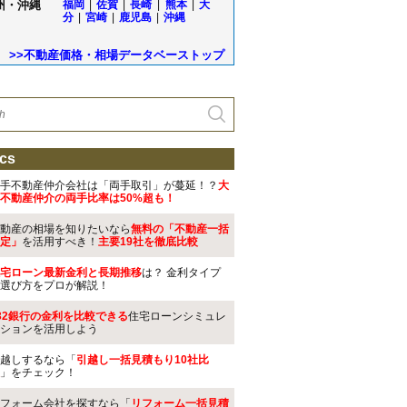
州・沖縄
福岡
|
佐賀
|
長崎
|
熊本
|
大
分
|
宮崎
|
鹿児島
|
沖縄
>>不動産価格・相場データベーストップ
cs
手不動産仲介会社は「両手取引」が蔓延！？
大
不動産仲介の両手比率は50%超も！
動産の相場を知りたいなら
無料の「不動産一括
定」
を活用すべき！
主要19社を徹底比較
宅ローン最新金利と長期推移
は？ 金利タイプ
選び方をプロが解説！
32銀行の金利を比較できる
住宅ローンシミュレ
ションを活用しよう
越しするなら「
引越し一括見積もり10社比
」をチェック！
フォーム会社を探すなら「
リフォーム一括見積