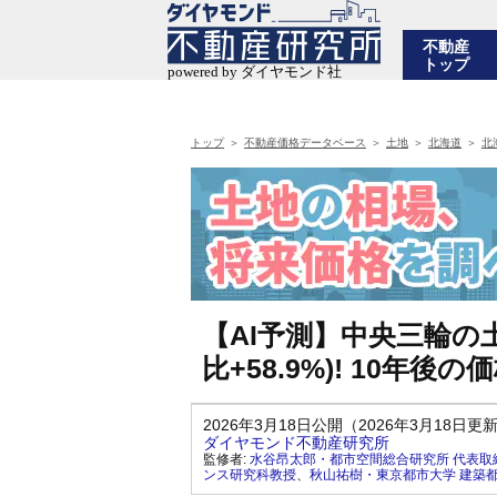
不動産
トップ
トップ
不動産価格データベース
土地
北海道
北
【AI予測】中央三輪の土
比+58.9%)! 10年
2026年3月18日公開（2026年3月18日更
ダイヤモンド不動産研究所
監修者:
水谷昂太郎・都市空間総合研究所 代表取
ンス研究科教授
、
秋山祐樹・東京都市大学 建築