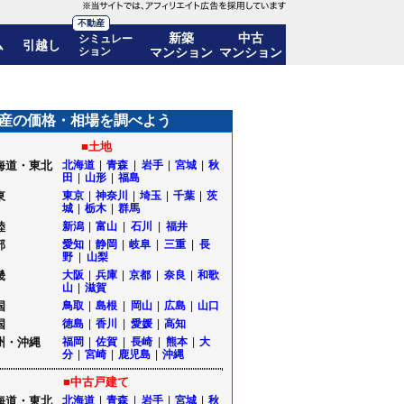
不動産
新築
中古
シミュレー
ム
引越し
ション
マンション
マンション
推移も公開｜北海道北見市
産の価格・相場を調べよう
■土地
海道・東北
北海道
|
青森
|
岩手
|
宮城
|
秋
田
|
山形
|
福島
東
東京
|
神奈川
|
埼玉
|
千葉
|
茨
城
|
栃木
|
群馬
陸
新潟
|
富山
|
石川
|
福井
部
愛知
|
静岡
|
岐阜
|
三重
|
長
野
|
山梨
畿
大阪
|
兵庫
|
京都
|
奈良
|
和歌
山
|
滋賀
国
鳥取
|
島根
|
岡山
|
広島
|
山口
国
徳島
|
香川
|
愛媛
|
高知
州・沖縄
福岡
|
佐賀
|
長崎
|
熊本
|
大
分
|
宮崎
|
鹿児島
|
沖縄
■中古戸建て
海道・東北
北海道
|
青森
|
岩手
|
宮城
|
秋