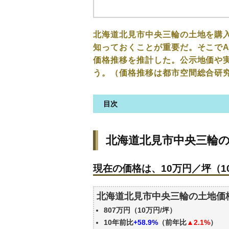
北海道北見市中央三輪の土地を購
知っておくことが重要だ。そこでA
価格推移を推計した。公示地価や
う。（価格推移は都市空間総合研
目次
北海道北見市中央三輪の土地の
北海道北見市中央三輪
現在の価格は、10万円／坪（10
価格を詳細に分析しよう
現在の価格は、10万円／坪（10
駅からの徒歩距離で価格はどう
北海道北見市中央三輪の土地の
北海道北見市中央三輪の土地価
公示地価はいくら
807万円（10万円/坪）
エリアの将来性を人口予想から
10年前比
+58.9%
（前年比
▲2.1%
）