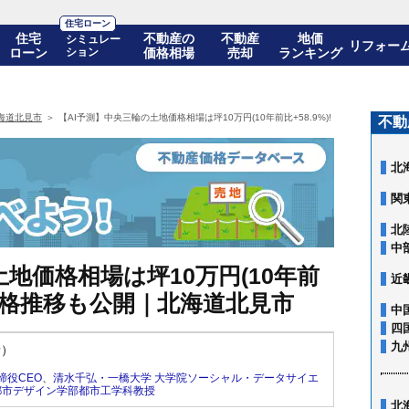
住宅ローン
住宅
不動産の
不動産
地価
シミュレー
リフォー
ローン
ション
価格相場
売却
ランキング
海道北見市
【AI予測】中央三輪の土地価格相場は坪10万円(10年前比+58.9%)! 10年後の価格
不動
北
関
北
中
地価格相場は坪10万円(10年前
近
後の価格推移も公開｜北海道北見市
中
四
九
新）
締役CEO
、
清水千弘・一橋大学 大学院ソーシャル・データサイエ
都市デザイン学部都市工学科教授
北