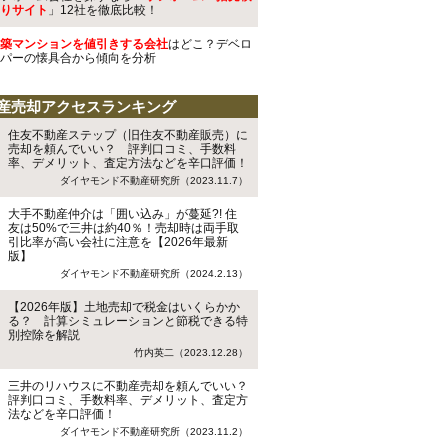
りサイト
」12社を徹底比較！
築マンションを値引きする会社
はどこ？デベロ
パーの懐具合から傾向を分析
産売却アクセスランキング
住友不動産ステップ（旧住友不動産販売）に
売却を頼んでいい？ 評判口コミ、手数料
率、デメリット、査定方法などを辛口評価！
ダイヤモンド不動産研究所（2023.11.7）
大手不動産仲介は「囲い込み」が蔓延?! 住
友は50%で三井は約40％！売却時は両手取
引比率が高い会社に注意を【2026年最新
版】
ダイヤモンド不動産研究所（2024.2.13）
【2026年版】土地売却で税金はいくらかか
る？ 計算シミュレーションと節税できる特
別控除を解説
竹内英二（2023.12.28）
三井のリハウスに不動産売却を頼んでいい？
評判口コミ、手数料率、デメリット、査定方
法などを辛口評価！
ダイヤモンド不動産研究所（2023.11.2）