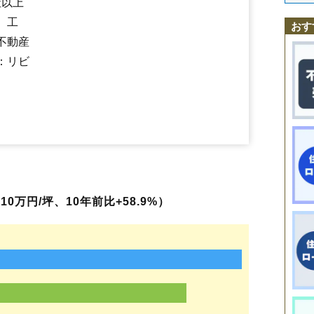
社以上
末広町
清月町
大正
高砂町
田端町
端野町二区
端野町三区
端野町端
中央三輪
相内駅
東相内駅
東陵町
常盤町
西北見駅
とん田西町
北見駅
柏陽駅
とん田東町
愛し野駅
中ノ島町
端野駅
並木町
緋牛内駅
錦
、工
おす
西富町
西三輪
柏陽町
花園町
東相内町
ひかり野
文京町
豊地
北央町
不動産
北進町
北斗町
北光
緑ケ丘
緑町
南仲町
南町
美芳町
無加川町
本町
山下町
留辺蘂町旭
留辺蘂町温根湯温泉
留辺蘂町松山
留辺蘂町元
：リビ
東三輪
留辺蘂町上町
美山町南
美山町西
美山町東
0万円/坪、10年前比+58.9%）