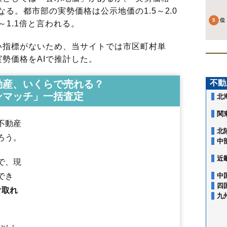
る。都市部の実勢価格は公示地価の1.5～2.0
～1.1倍と言われる。
指標がないため、当サイトでは市区町村単
勢価格をAIで推計した。
動産、いくらで売れる？
不動
ンマッチ」一括査定
北
関
不動産
北
ろう。
中
近
で、現
でき
中
四
け取れ
九
相内町
青葉町
曙町
朝日町
泉町
大町
卸町
花月町
桂町
上ところ
川沿
川東
北2条東
北3条東
北5条西
北上
清見町
小泉
高栄西町
高栄東町
公園町
光西町
広明町
光葉町
寿町
幸町
栄町
桜町
三楽町
春光町
新生