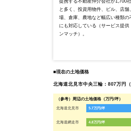
提携する不動産仲介会社が1,700
と多く、投資用物件、ビル、店舗
場、倉庫、農地など幅広い種類の
にも対応している（サービス提供
ンマッチ）。
■現在の土地価格
北海道北見市中央三輪：807万円（1
（参考）周辺の土地価格（万円/坪）
北海道北見市
5.7万円/坪
北海道網走市
4.8万円/坪