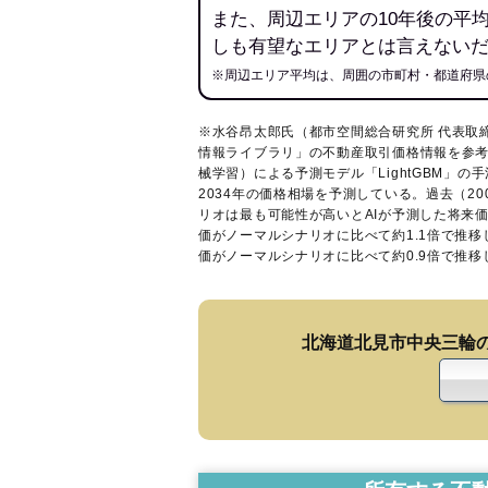
また、周辺エリアの10年後の平
しも有望なエリアとは言えない
※周辺エリア平均は、周囲の市町村・都道府県
※水谷昂太郎氏（都市空間総合研究所 代表取
情報ライブラリ
」の不動産取引価格情報を参考
械学習）による予測モデル「LightGBM」の手
2034年の価格相場を予測している。過去（2
リオは最も可能性が高いとAIが予測した将来
価がノーマルシナリオに比べて約1.1倍で推
価がノーマルシナリオに比べて約0.9倍で推
北海道北見市中央三輪