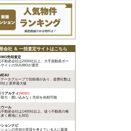
産会社 ＆ 一括査定サイトはこちら
UMO売却査定
載不動産会社は2000社以上、大手負動産ポー
ルサイトのSUUMOが運営
ME4U
TTデータグループで信頼感があり、提携社数は
00社と業界最大級
REリアルティ
[NEW!]
手取引・囲い込みなく売却を依頼可能
エウール
載不動産会社は1400社以上、扱う不動産の種
は多く農地にも対応
ンションナビ
ンションの売却や賃貸を考えている人に最適