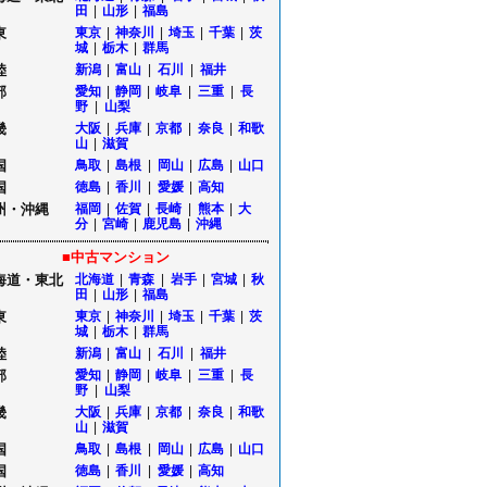
田
|
山形
|
福島
東
東京
|
神奈川
|
埼玉
|
千葉
|
茨
城
|
栃木
|
群馬
陸
新潟
|
富山
|
石川
|
福井
部
愛知
|
静岡
|
岐阜
|
三重
|
長
野
|
山梨
畿
大阪
|
兵庫
|
京都
|
奈良
|
和歌
山
|
滋賀
国
鳥取
|
島根
|
岡山
|
広島
|
山口
国
徳島
|
香川
|
愛媛
|
高知
州・沖縄
福岡
|
佐賀
|
長崎
|
熊本
|
大
分
|
宮崎
|
鹿児島
|
沖縄
■中古マンション
海道・東北
北海道
|
青森
|
岩手
|
宮城
|
秋
田
|
山形
|
福島
東
東京
|
神奈川
|
埼玉
|
千葉
|
茨
城
|
栃木
|
群馬
陸
新潟
|
富山
|
石川
|
福井
部
愛知
|
静岡
|
岐阜
|
三重
|
長
野
|
山梨
畿
大阪
|
兵庫
|
京都
|
奈良
|
和歌
山
|
滋賀
国
鳥取
|
島根
|
岡山
|
広島
|
山口
国
徳島
|
香川
|
愛媛
|
高知