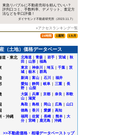
東急リバブルに不動産売却を頼んでいい？
評判口コミ、手数料率、デメリット、査定方
法などを辛口評価！
ダイヤモンド不動産研究所（2023.11.7）
»アクセスランキング一覧
24時間
1週間
1カ月
産（土地）価格データベース
海道・東北
北海道
|
青森
|
岩手
|
宮城
|
秋
田
|
山形
|
福島
東
東京
|
神奈川
|
埼玉
|
千葉
|
茨
城
|
栃木
|
群馬
陸
新潟
|
富山
|
石川
|
福井
部
愛知
|
静岡
|
岐阜
|
三重
|
長
野
|
山梨
畿
大阪
|
兵庫
|
京都
|
奈良
|
和歌
山
|
滋賀
国
鳥取
|
島根
|
岡山
|
広島
|
山口
国
徳島
|
香川
|
愛媛
|
高知
州・沖縄
福岡
|
佐賀
|
長崎
|
熊本
|
大
町
分
|
宮崎
|
鹿児島
|
沖縄
町
>>不動産価格・相場データベーストップ