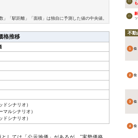
買える？
も
新
築数」「駅距離」「面積」は独自に予測した値の中央値。
ッ
不動
価格推移
価
グッドシナリオ）
ノーマルシナリオ）
バッドシナリオ）
としては「公示地価」があるが、"実勢価格