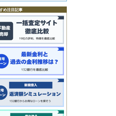
野
町
すめ注目記事
町