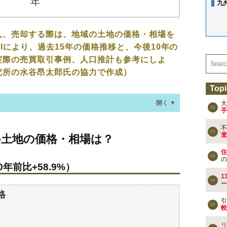
九
入、売却する際は、地域の土地の価格・相場を
Iにより、過去15年の価格推移と、今後10年の
実際の売買取引事例、人口推計も参考にしよ
究所の水谷昂太郎氏の協力で作成）
Topi
開く ▼
大
手
不
価格・相場は？
査
の土地の価格・相場は？
年前比+58.9%）
住
の
年前比+58.9%）
なる？
1
ー
過去の売買事例
格
引
較
検討しよう
リ