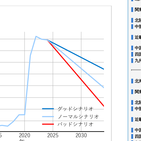
関
北
中
近
中
四
九
北
関
北
中
近
中
四