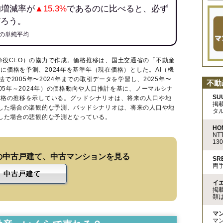
均増減率が
▲15.3%
であるのに比べると、必ず
だろう。
の単純平均
締役CEO）の協力で作成。価格推移は、国土交通省の「
不動産
に価格を予測、2024年を基準年（現在価格）とした。AI（機
法で2005年〜2024年までの取引データを学習し、2025年〜
不動
005年～2024年）の価格動向や人口推計を基に、ノーマルシナ
SU
価格の推移を示している。グッドシナリオは、将来の人口や地
掲
移した場合の楽観的な予測、バッドシナリオは、将来の人口や地
タ
移した場合の悲観的な予測となっている。
HO
N
13
の中古戸建て、中古マンションを見る
S
両
中古戸建て
イ
掲
類
マ
マ