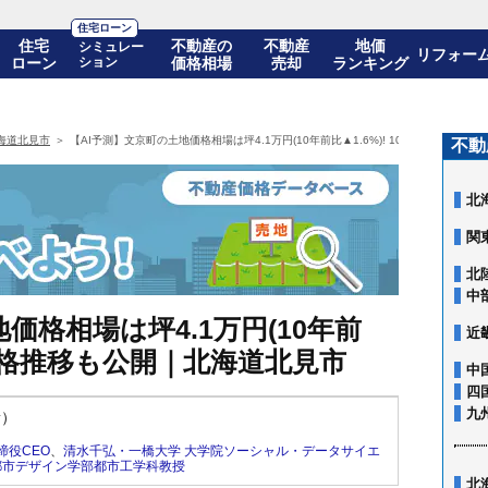
住宅ローン
住宅
不動産の
不動産
地価
シミュレー
リフォー
ローン
ション
価格相場
売却
ランキング
海道北見市
【AI予測】文京町の土地価格相場は坪4.1万円(10年前比▲1.6%)! 10年後の価格推
不動
北
関
北
中
価格相場は坪4.1万円(10年前
近
後の価格推移も公開｜北海道北見市
中
四
九
新）
締役CEO
、
清水千弘・一橋大学 大学院ソーシャル・データサイエ
都市デザイン学部都市工学科教授
北