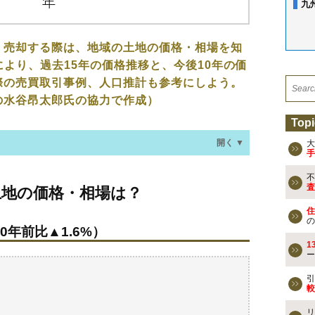
九
、売却する際は、地域の土地の価格・相場を知
により、過去15年の価格推移と、今後10年の価
際の売買取引事例、人口推計も参考にしよう。
の水谷昂太郎氏の協力で作成）
Topi
開く ▼
大
手
不
格・相場は？
査
土地の価格・相場は？
0年前比▲1.6%）
住
の
0年前比▲1.6%）
去の売買事例
1
ー
検討しよう
引
較
買える？
リ