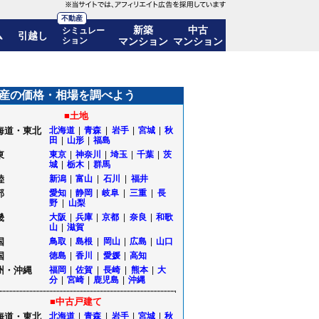
不動産
新築
中古
シミュレー
ム
引越し
ション
マンション
マンション
移も公開｜北海道北見市
産の価格・相場を調べよう
■土地
海道・東北
北海道
|
青森
|
岩手
|
宮城
|
秋
田
|
山形
|
福島
東
東京
|
神奈川
|
埼玉
|
千葉
|
茨
城
|
栃木
|
群馬
陸
新潟
|
富山
|
石川
|
福井
部
愛知
|
静岡
|
岐阜
|
三重
|
長
野
|
山梨
畿
大阪
|
兵庫
|
京都
|
奈良
|
和歌
山
|
滋賀
国
鳥取
|
島根
|
岡山
|
広島
|
山口
国
徳島
|
香川
|
愛媛
|
高知
州・沖縄
福岡
|
佐賀
|
長崎
|
熊本
|
大
分
|
宮崎
|
鹿児島
|
沖縄
■中古戸建て
海道・東北
北海道
|
青森
|
岩手
|
宮城
|
秋