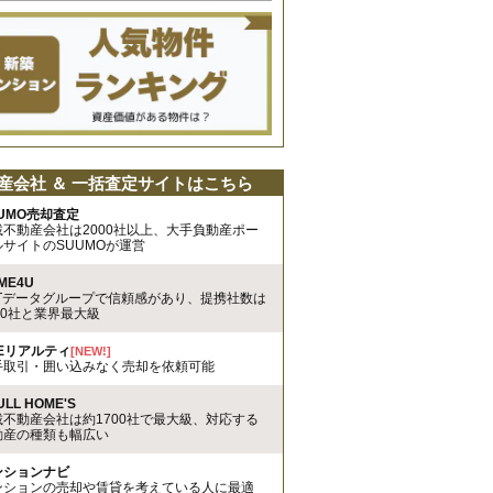
産会社 ＆ 一括査定サイトはこちら
UMO売却査定
載不動産会社は2000社以上、大手負動産ポー
ルサイトのSUUMOが運営
ME4U
TTデータグループで信頼感があり、提携社数は
00社と業界最大級
REリアルティ
[NEW!]
手取引・囲い込みなく売却を依頼可能
ULL HOME'S
載不動産会社は約1700社で最大級、対応する
動産の種類も幅広い
ンションナビ
ンションの売却や賃貸を考えている人に最適