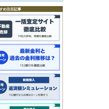
野
町
すめ注目記事
町