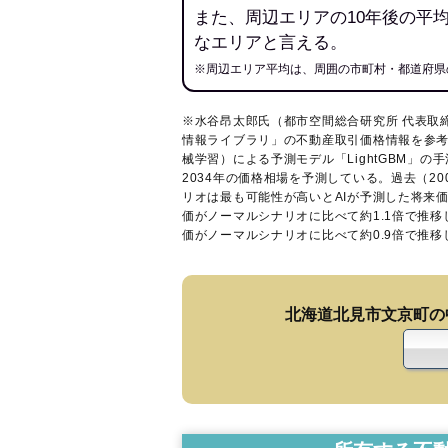
また、周辺エリアの10年後の平
なエリアと言える。
※周辺エリア平均は、周囲の市町村・都道府県
※水谷昂太郎氏（都市空間総合研究所 代表取
情報ライブラリ
」の不動産取引価格情報を参考
械学習）による予測モデル「LightGBM」の手
2034年の価格相場を予測している。過去（2
リオは最も可能性が高いとAIが予測した将来
価がノーマルシナリオに比べて約1.1倍で推
価がノーマルシナリオに比べて約0.9倍で推
北海道北見市文京町の