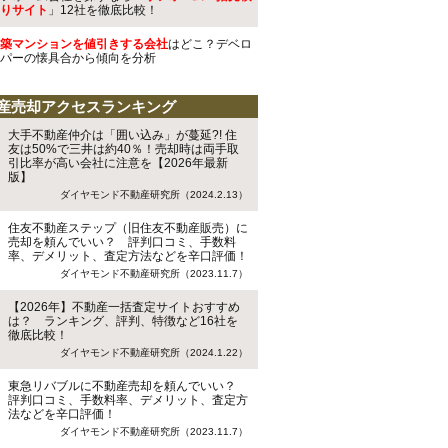
りサイト
」12社を徹底比較！
築マンションを値引きする会社
はどこ？デベロ
パーの懐具合から傾向を分析
産売却アクセスランキング
大手不動産仲介は「囲い込み」が蔓延?! 住
友は50%で三井は約40％！売却時は両手取
引比率が高い会社に注意を【2026年最新
版】
ダイヤモンド不動産研究所（2024.2.13）
住友不動産ステップ（旧住友不動産販売）に
売却を頼んでいい？ 評判口コミ、手数料
率、デメリット、査定方法などを辛口評価！
ダイヤモンド不動産研究所（2023.11.7）
【2026年】不動産一括査定サイトおすすめ
は？ ランキング、評判、特徴など16社を
徹底比較！
ダイヤモンド不動産研究所（2024.1.22）
東急リバブルに不動産売却を頼んでいい？
評判口コミ、手数料率、デメリット、査定方
法などを辛口評価！
ダイヤモンド不動産研究所（2023.11.7）