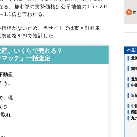
る。都市部の実勢価格は公示地価の1.5～2.0
～1.1倍と言われる。
指標がないため、当サイトでは市区町村単
勢価格をAIで推計した。
動産、いくらで売れる？
不動
ンマッチ」一括査定
北
関
不動産
北
ろう。
中
近
で、現
でき
中
四
け取れ
九
相内町
青葉町
曙町
朝日町
泉町
大町
卸町
花月町
桂町
上ところ
川沿
川東
北2条東
北3条東
北5条西
北上
清見町
小泉
高栄西町
高栄東町
公園町
光西町
広明町
光葉町
寿町
幸町
栄町
桜町
三楽町
春光町
新生