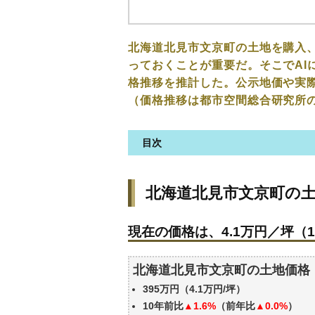
北海道北見市文京町の土地を購入
っておくことが重要だ。そこでAI
格推移を推計した。公示地価や実
（価格推移は都市空間総合研究所
目次
北海道北見市文京町の土地の価
北海道北見市文京町の
現在の価格は、4.1万円／坪（1
価格を詳細に分析しよう
現在の価格は、4.1万円／坪（1
北海道北見市文京町の土地の過
公示地価はいくら
北海道北見市文京町の土地価格
エリアの将来性を人口予想から
395万円（4.1万円/坪）
自分の年収でいくらの不動産が
10年前比
▲1.6%
（前年比
▲0.0%
）