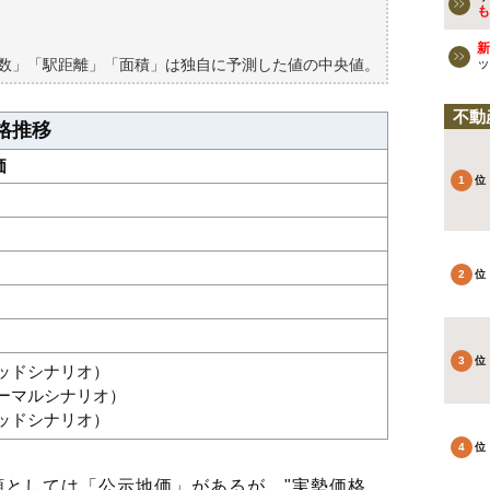
も
新
築数」「駅距離」「面積」は独自に予測した値の中央値。
ッ
不動
格推移
価
グッドシナリオ）
ノーマルシナリオ）
バッドシナリオ）
としては「公示地価」があるが、"実勢価格