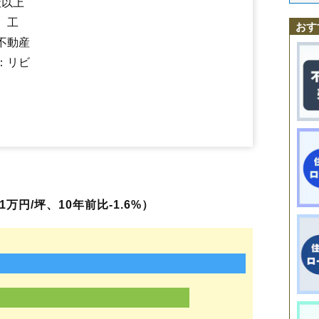
社以上
末広町
清月町
大正
高砂町
田端町
端野町二区
端野町三区
端野町端
中央三輪
相内駅
東相内駅
東陵町
常盤町
西北見駅
とん田西町
北見駅
柏陽駅
とん田東町
愛し野駅
中ノ島町
端野駅
並木町
緋牛内駅
錦
、工
おす
西富町
西三輪
柏陽町
花園町
東相内町
ひかり野
文京町
豊地
北央町
不動産
北進町
北斗町
北光
緑ケ丘
緑町
南仲町
南町
美芳町
無加川町
本町
山下町
留辺蘂町旭
留辺蘂町温根湯温泉
留辺蘂町松山
留辺蘂町元
：リビ
東三輪
留辺蘂町上町
美山町南
美山町西
美山町東
万円/坪、10年前比-1.6%）