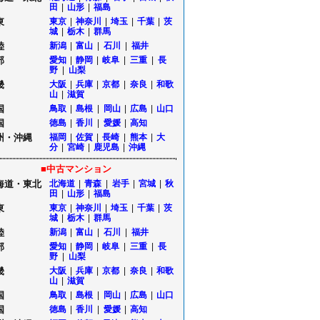
田
|
山形
|
福島
東
東京
|
神奈川
|
埼玉
|
千葉
|
茨
城
|
栃木
|
群馬
陸
新潟
|
富山
|
石川
|
福井
部
愛知
|
静岡
|
岐阜
|
三重
|
長
野
|
山梨
畿
大阪
|
兵庫
|
京都
|
奈良
|
和歌
山
|
滋賀
国
鳥取
|
島根
|
岡山
|
広島
|
山口
国
徳島
|
香川
|
愛媛
|
高知
州・沖縄
福岡
|
佐賀
|
長崎
|
熊本
|
大
分
|
宮崎
|
鹿児島
|
沖縄
■中古マンション
海道・東北
北海道
|
青森
|
岩手
|
宮城
|
秋
田
|
山形
|
福島
東
東京
|
神奈川
|
埼玉
|
千葉
|
茨
城
|
栃木
|
群馬
陸
新潟
|
富山
|
石川
|
福井
部
愛知
|
静岡
|
岐阜
|
三重
|
長
野
|
山梨
畿
大阪
|
兵庫
|
京都
|
奈良
|
和歌
山
|
滋賀
国
鳥取
|
島根
|
岡山
|
広島
|
山口
国
徳島
|
香川
|
愛媛
|
高知