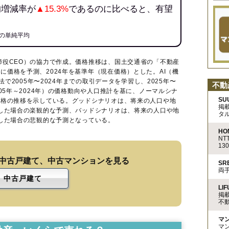
均増減率が
▲15.3%
であるのに比べると、有望
の単純平均
締役CEO）の協力で作成。価格推移は、国土交通省の「
不動産
に価格を予測、2024年を基準年（現在価格）とした。AI（機
法で2005年〜2024年までの取引データを学習し、2025年〜
不動
005年～2024年）の価格動向や人口推計を基に、ノーマルシナ
SU
価格の推移を示している。グッドシナリオは、将来の人口や地
掲
移した場合の楽観的な予測、バッドシナリオは、将来の人口や地
タ
移した場合の悲観的な予測となっている。
HO
N
13
中古戸建て、中古マンションを見る
S
両
中古戸建て
LIF
掲
不
マ
マ