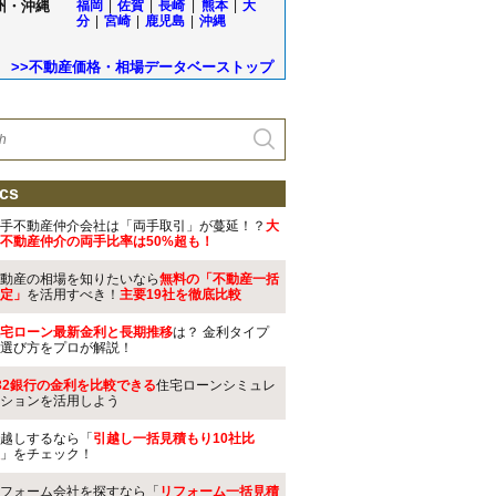
州・沖縄
福岡
|
佐賀
|
長崎
|
熊本
|
大
分
|
宮崎
|
鹿児島
|
沖縄
>>不動産価格・相場データベーストップ
cs
手不動産仲介会社は「両手取引」が蔓延！？
大
不動産仲介の両手比率は50%超も！
動産の相場を知りたいなら
無料の「不動産一括
定」
を活用すべき！
主要19社を徹底比較
宅ローン最新金利と長期推移
は？ 金利タイプ
選び方をプロが解説！
32銀行の金利を比較できる
住宅ローンシミュレ
ションを活用しよう
越しするなら「
引越し一括見積もり10社比
」をチェック！
フォーム会社を探すなら「
リフォーム一括見積