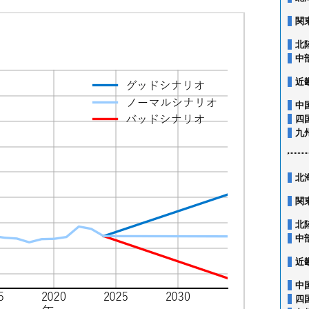
関
北
中
近
中
四
九
北
関
北
中
近
中
四