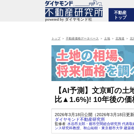
不動産
トップ
トップ
不動産価格データベース
土地
北海道
北
【AI予測】文京町の土地
比▲1.6%)! 10年
2026年3月18日公開（2026年3月18日更
ダイヤモンド不動産研究所
監修者:
水谷昂太郎・都市空間総合研究所 代表取
ンス研究科教授
、
秋山祐樹・東京都市大学 建築