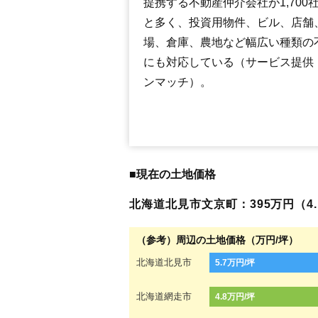
提携する不動産仲介会社が1,700
と多く、投資用物件、ビル、店舗
場、倉庫、農地など幅広い種類の
にも対応している（サービス提供
ンマッチ）。
■現在の土地価格
北海道北見市文京町：395万円（4.1
（参考）周辺の土地価格（万円/坪）
北海道北見市
5.7万円/坪
北海道網走市
4.8万円/坪