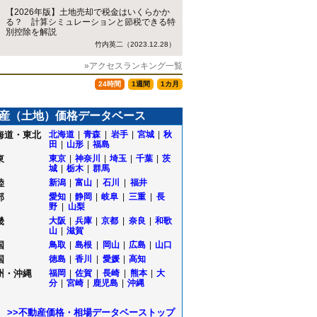
【2026年版】土地売却で税金はいくらかか
る？ 計算シミュレーションと節税できる特
別控除を解説
竹内英二（2023.12.28）
»アクセスランキング一覧
24時間
1週間
1カ月
産（土地）価格データベース
海道・東北
北海道
|
青森
|
岩手
|
宮城
|
秋
田
|
山形
|
福島
東
東京
|
神奈川
|
埼玉
|
千葉
|
茨
城
|
栃木
|
群馬
陸
新潟
|
富山
|
石川
|
福井
部
愛知
|
静岡
|
岐阜
|
三重
|
長
野
|
山梨
畿
大阪
|
兵庫
|
京都
|
奈良
|
和歌
山
|
滋賀
国
鳥取
|
島根
|
岡山
|
広島
|
山口
国
徳島
|
香川
|
愛媛
|
高知
州・沖縄
福岡
|
佐賀
|
長崎
|
熊本
|
大
町
分
|
宮崎
|
鹿児島
|
沖縄
町
>>不動産価格・相場データベーストップ