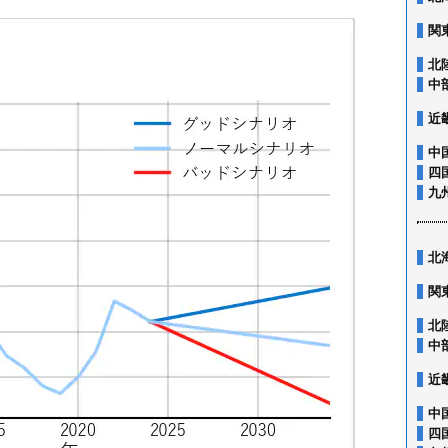
関
北
中
近
中
四
九
北
関
北
中
近
中
四