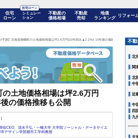
住宅ローン
住宅
不動産の
不動産
地価
シミュレー
リフォー
ローン
ション
価格相場
売却
ランキング
AI予測】北海道南幌町の土地価格相場は坪2.6万円(10年前比▲2.2%)! 10年後の価格推移も公開
不動
北
関
北
中
町の土地価格相場は坪2.6万円
近
 10年後の価格推移も公開
中
四
九
新）
締役CEO
、
清水千弘・一橋大学 大学院ソーシャル・データサイエ
都市デザイン学部都市工学科教授
北