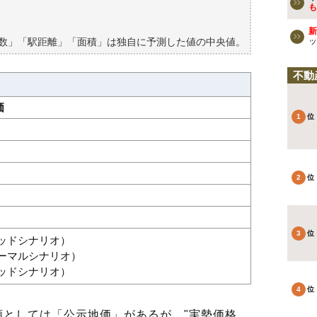
買える？
も
新
築数」「駅距離」「面積」は独自に予測した値の中央値。
ッ
不動
価
グッドシナリオ）
ノーマルシナリオ）
バッドシナリオ）
としては「公示地価」があるが、"実勢価格