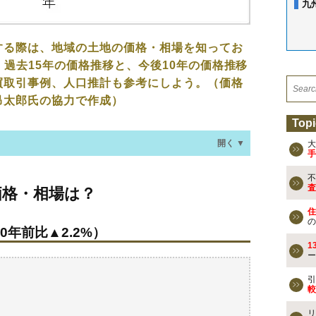
九
する際は、地域の土地の価格・相場を知ってお
、過去15年の価格推移と、今後10年の価格推移
買取引事例、人口推計も参考にしよう。（価格
昂太郎氏の協力で作成）
Topi
開く ▼
大
手
不
場は？
査
価格・相場は？
0年前比▲2.2%）
住
の
0年前比▲2.2%）
なる？
1
ー
買事例
引
較
検討しよう
リ