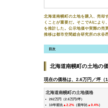
北海道南幌町の土地を購入、売却
くことが重要だ。そこでAIにより
を推計した。公示地価や実際の売
推移は都市空間総合研究所の水谷
目次
北海道南幌町の土地の価格・相
北海道南幌町の土地の
現在の価格は、2.6万円／坪（1
価格を詳細に分析しよう
現在の価格は、2.6万円／坪（1
駅からの徒歩距離で価格はどう
北海道南幌町の土地の過去の売
北海道南幌町の土地価格
公示地価はいくら
262万円（2.6万円/坪）
エリアの将来性を人口予想から
10年前比
▲2.2%
（前年比
▲0.4%
）