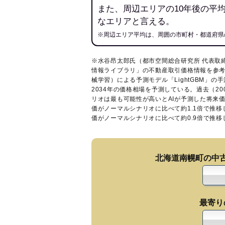
また、周辺エリアの10年後の平
なエリアと言える。
※周辺エリア平均は、周囲の市町村・都道府県
※水谷昂太郎氏（都市空間総合研究所 代表取
情報ライブラリ
」の不動産取引価格情報を参考
械学習）による予測モデル「LightGBM」の手
2034年の価格相場を予測している。過去（2
リオは最も可能性が高いとAIが予測した将来
価がノーマルシナリオに比べて約1.1倍で推
価がノーマルシナリオに比べて約0.9倍で推
北海道南幌町の中
最寄り