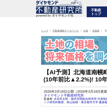
不動産
トップ
トップ
不動産価格データベース
土地
北海道
【
【AI予測】北海道南幌
(10年前比▲2.2%)!
2026年3月18日公開（2026年3月18日更
ダイヤモンド不動産研究所
監修者:
水谷昂太郎・都市空間総合研究所 代表取
ンス研究科教授
、
秋山祐樹・東京都市大学 建築