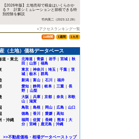
【2026年版】土地売却で税金はいくらかか
る？ 計算シミュレーションと節税できる特
別控除を解説
竹内英二（2023.12.28）
»アクセスランキング一覧
24時間
1週間
1カ月
産（土地）価格データベース
海道・東北
北海道
|
青森
|
岩手
|
宮城
|
秋
田
|
山形
|
福島
東
東京
|
神奈川
|
埼玉
|
千葉
|
茨
城
|
栃木
|
群馬
陸
新潟
|
富山
|
石川
|
福井
部
愛知
|
静岡
|
岐阜
|
三重
|
長
野
|
山梨
畿
大阪
|
兵庫
|
京都
|
奈良
|
和歌
山
|
滋賀
国
鳥取
|
島根
|
岡山
|
広島
|
山口
国
徳島
|
香川
|
愛媛
|
高知
州・沖縄
福岡
|
佐賀
|
長崎
|
熊本
|
大
分
|
宮崎
|
鹿児島
|
沖縄
>>不動産価格・相場データベーストップ