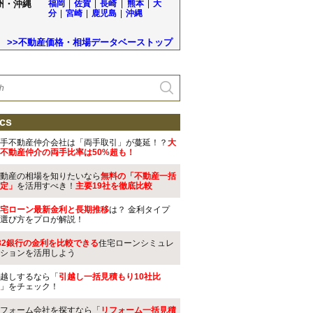
州・沖縄
福岡
|
佐賀
|
長崎
|
熊本
|
大
分
|
宮崎
|
鹿児島
|
沖縄
>>不動産価格・相場データベーストップ
cs
手不動産仲介会社は「両手取引」が蔓延！？
大
不動産仲介の両手比率は50%超も！
動産の相場を知りたいなら
無料の「不動産一括
定」
を活用すべき！
主要19社を徹底比較
宅ローン最新金利と長期推移
は？ 金利タイプ
選び方をプロが解説！
32銀行の金利を比較できる
住宅ローンシミュレ
ションを活用しよう
越しするなら「
引越し一括見積もり10社比
」をチェック！
フォーム会社を探すなら「
リフォーム一括見積