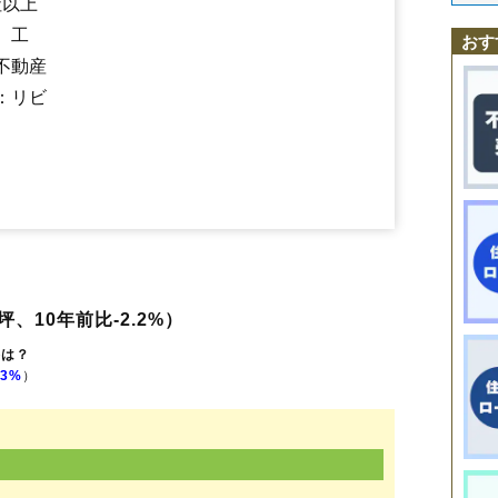
社以上
稲穂
北町
栄町
西町
東町
美園
元町
、工
おす
不動産
：リビ
坪、10年前比-2.2%）
格は？
.3%
）