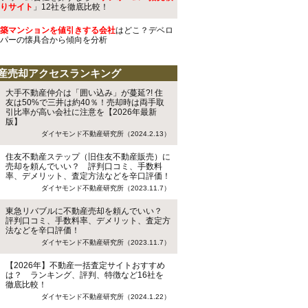
りサイト
」12社を徹底比較！
築マンションを値引きする会社
はどこ？デベロ
パーの懐具合から傾向を分析
産売却アクセスランキング
大手不動産仲介は「囲い込み」が蔓延?! 住
友は50%で三井は約40％！売却時は両手取
引比率が高い会社に注意を【2026年最新
版】
ダイヤモンド不動産研究所（2024.2.13）
住友不動産ステップ（旧住友不動産販売）に
売却を頼んでいい？ 評判口コミ、手数料
率、デメリット、査定方法などを辛口評価！
ダイヤモンド不動産研究所（2023.11.7）
東急リバブルに不動産売却を頼んでいい？
評判口コミ、手数料率、デメリット、査定方
法などを辛口評価！
ダイヤモンド不動産研究所（2023.11.7）
【2026年】不動産一括査定サイトおすすめ
は？ ランキング、評判、特徴など16社を
徹底比較！
ダイヤモンド不動産研究所（2024.1.22）