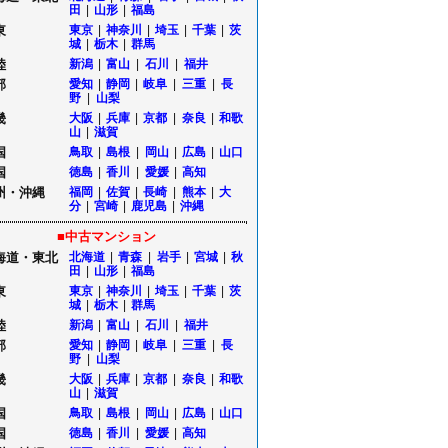
田
|
山形
|
福島
東
東京
|
神奈川
|
埼玉
|
千葉
|
茨
城
|
栃木
|
群馬
陸
新潟
|
富山
|
石川
|
福井
部
愛知
|
静岡
|
岐阜
|
三重
|
長
野
|
山梨
畿
大阪
|
兵庫
|
京都
|
奈良
|
和歌
山
|
滋賀
国
鳥取
|
島根
|
岡山
|
広島
|
山口
国
徳島
|
香川
|
愛媛
|
高知
州・沖縄
福岡
|
佐賀
|
長崎
|
熊本
|
大
分
|
宮崎
|
鹿児島
|
沖縄
■中古マンション
海道・東北
北海道
|
青森
|
岩手
|
宮城
|
秋
田
|
山形
|
福島
東
東京
|
神奈川
|
埼玉
|
千葉
|
茨
城
|
栃木
|
群馬
陸
新潟
|
富山
|
石川
|
福井
部
愛知
|
静岡
|
岐阜
|
三重
|
長
野
|
山梨
畿
大阪
|
兵庫
|
京都
|
奈良
|
和歌
山
|
滋賀
国
鳥取
|
島根
|
岡山
|
広島
|
山口
国
徳島
|
香川
|
愛媛
|
高知