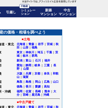
不動産
新築
中古
シミュレー
ム
引越し
ション
マンション
マンション
産の価格・相場を調べよう
■土地
海道・東北
北海道
|
青森
|
岩手
|
宮城
|
秋
田
|
山形
|
福島
東
東京
|
神奈川
|
埼玉
|
千葉
|
茨
城
|
栃木
|
群馬
陸
新潟
|
富山
|
石川
|
福井
部
愛知
|
静岡
|
岐阜
|
三重
|
長
野
|
山梨
畿
大阪
|
兵庫
|
京都
|
奈良
|
和歌
山
|
滋賀
国
鳥取
|
島根
|
岡山
|
広島
|
山口
国
徳島
|
香川
|
愛媛
|
高知
州・沖縄
福岡
|
佐賀
|
長崎
|
熊本
|
大
分
|
宮崎
|
鹿児島
|
沖縄
■中古戸建て
海道・東北
北海道
|
青森
|
岩手
|
宮城
|
秋