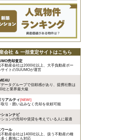
産会社 ＆ 一括査定サイトはこちら
UMO売却査定
載不動産会社は2000社以上、大手負動産ポー
ルサイトのSUUMOが運営
ME4U
TTデータグループで信頼感があり、提携社数は
00社と業界最大級
REリアルティ
[NEW!]
手取引・囲い込みなく売却を依頼可能
ンションナビ
ンションの売却や賃貸を考えている人に最適
エウール
載不動産会社は1400社以上、扱う不動産の種
は多く農地にも対応