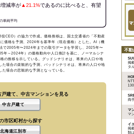
均増減率が
▲21.1%
であるのに比べると、有望
の単純平均
締役CEO）の協力で作成。価格推移は、国土交通省の「
不動産
に価格を予測、2024年を基準年（現在価格）とした。AI（機
法で2005年〜2024年までの取引データを学習し、2025年〜
不動
005年～2024年）の価格動向や人口推計を基に、ノーマルシナ
SU
価格の推移を示している。グッドシナリオは、将来の人口や地
掲
移した場合の楽観的な予測、バッドシナリオは、将来の人口や地
タ
移した場合の悲観的な予測となっている。
HO
N
13
古戸建て、中古マンションを見る
S
両
中古戸建て
マ
マ
の市区町村から探す
イ
掲
北海道江別市
類