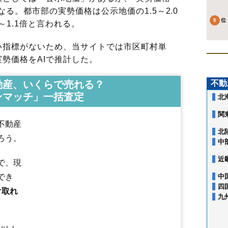
る。都市部の実勢価格は公示地価の1.5～2.0
～1.1倍と言われる。
指標がないため、当サイトでは市区町村単
勢価格をAIで推計した。
動産、いくらで売れる？
不動
ンマッチ」一括査定
北
関
不動産
北
ろう。
中
近
で、現
でき
中
四
け取れ
九