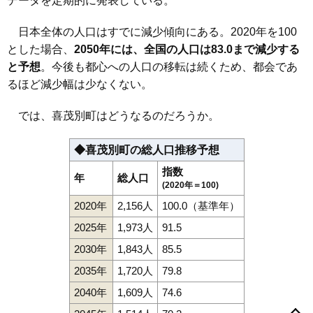
データを定期的に発表している。
日本全体の人口はすでに減少傾向にある。2020年を100
とした場合、
2050年には、全国の人口は83.0まで減少する
と予想
。今後も都心への人口の移転は続くため、都会であ
るほど減少幅は少なくない。
では、喜茂別町はどうなるのだろうか。
◆喜茂別町の総人口推移予想
指数
年
総人口
(2020年＝100)
2020年
2,156人
100.0（基準年）
2025年
1,973人
91.5
2030年
1,843人
85.5
2035年
1,720人
79.8
2040年
1,609人
74.6