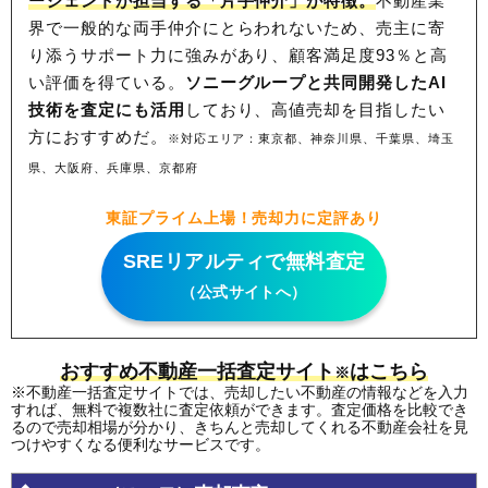
ージェントが担当する「片手仲介」が特徴。
不動産業
界で一般的な両手仲介にとらわれないため、
売主に寄
り添うサポート力に強みがあり、顧客満足度93％と高
い評価を得ている。
ソニーグループと共同開発したAI
技術を査定にも活用
しており、高値売却を目指したい
方におすすめだ。
※対応エリア：東京都、神奈川県、千葉県、埼玉
県、大阪府、兵庫県、京都府
東証プライム上場！売却力に定評あり
SREリアルティで無料査定
（公式サイトへ）
おすすめ不動産一括査定サイト
はこちら
※
※不動産一括査定サイトでは、売却したい不動産の情報などを入力
すれば、無料で複数社に査定依頼ができます。査定価格を比較でき
るので売却相場が分かり、きちんと売却してくれる不動産会社を見
つけやすくなる便利なサービスです。