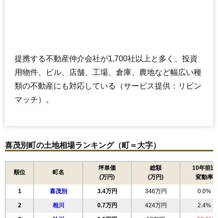
提携する不動産仲介会社が1,700社以上と多く、投資
用物件、ビル、店舗、工場、倉庫、農地など幅広い種
類の不動産にも対応している（サービス提供：リビン
マッチ）。
喜茂別町の土地相場ランキング（町＝大字）
坪単価
総額
10年前比
順位
町名
(万円)
(万円)
変動率
1
喜茂別
3.4万円
346万円
0.0%
2
相川
0.7万円
424万円
2.4%