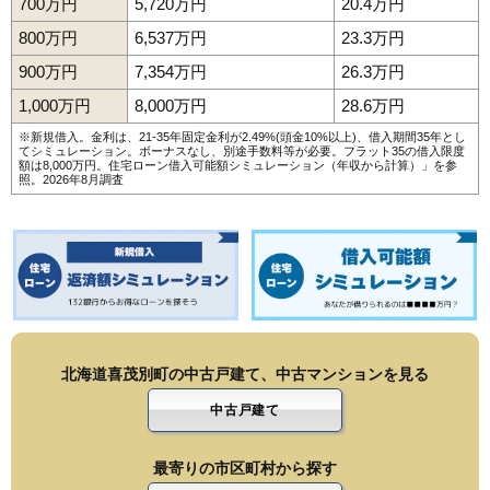
700万円
5,720万円
20.4万円
800万円
6,537万円
23.3万円
900万円
7,354万円
26.3万円
1,000万円
8,000万円
28.6万円
※新規借入。金利は、21-35年固定金利が2.49%(頭金10%以上)、借入期間35年とし
てシミュレーション。ボーナスなし、別途手数料等が必要。フラット35の借入限度
額は8,000万円。
住宅ローン借入可能額シミュレーション（年収から計算）
」を参
照。2026年8月調査
北海道喜茂別町の中古戸建て、中古マンションを見る
中古戸建て
最寄りの市区町村から探す