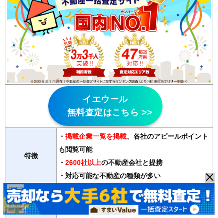
イエウール
無料査定はこちら >>
・
掲載企業一覧を掲載
、各社のアピールポイント
も閲覧可能
特徴
・
2600社以上
の不動産会社と提携
・対応可能な不動産の種類が多い
マンション、戸建て、土地、投資用物件、ビル、店舗、工
対応物件
場、倉庫、農地