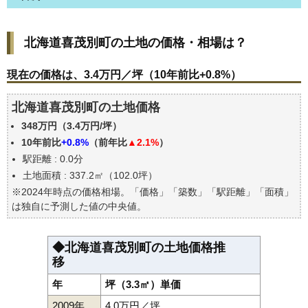
北海道喜茂別町の土地の価格・相場は？
北海道喜茂別町の土地の価格・相場は？
現在の価格は、3.4万円／坪（10年前比+0.8%）
価格を詳細に分析しよう
現在の価格は、3.4万円／坪（10年前比+0.8%）
駅からの徒歩距離で価格はどうなる？
北海道喜茂別町の土地価格
北海道喜茂別町の土地の過去の売買事例
348万円（3.4万円/坪）
エリアの将来性を人口予想から検討しよう
10年前比
+0.8%
（前年比
▲2.1%
）
自分の年収でいくらの不動産が買える？
駅距離 : 0.0分
土地面積 : 337.2㎡（102.0坪）
※2024年時点の価格相場。「価格」「築数」「駅距離」「面積」
は独自に予測した値の中央値。
◆北海道喜茂別町の土地価格推
移
年
坪（3.3㎡）単価
2009年
4.0万円／坪