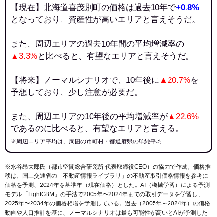
【現在】北海道喜茂別町の価格は過去10年で
+0.8%
となっており、資産性が高いエリアと言えそうだ。
また、周辺エリアの過去10年間の平均増減率の
▲3.3%
と比べると、有望なエリアと言えそうだ。
【将来】ノーマルシナリオで、10年後に
▲20.7%
を
予想しており、少し注意が必要だ。
また、周辺エリアの10年後の平均増減率が
▲22.6%
であるのに比べると、有望なエリアと言える。
※周辺エリア平均は、周囲の市町村・都道府県の単純平均
※水谷昂太郎氏（都市空間総合研究所 代表取締役CEO）の協力で作成。価格推
移は、国土交通省の「
不動産情報ライブラリ
」の不動産取引価格情報を参考に
価格を予測、2024年を基準年（現在価格）とした。AI（機械学習）による予測
モデル「LightGBM」の手法で2005年〜2024年までの取引データを学習し、
2025年〜2034年の価格相場を予測している。過去（2005年～2024年）の価格
動向や人口推計を基に、ノーマルシナリオは最も可能性が高いとAIが予測した