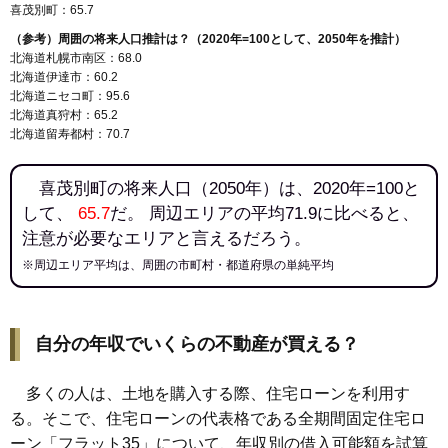
喜茂別町：65.7
（参考）周囲の将来人口推計は？（2020年=100として、2050年を推計）
北海道札幌市南区：68.0
北海道伊達市：60.2
北海道ニセコ町：95.6
北海道真狩村：65.2
北海道留寿都村：70.7
喜茂別町の将来人口（2050年）は、2020年=100と
して、
65.7
だ。 周辺エリアの平均71.9に比べると、
注意が必要なエリアと言えるだろう。
※周辺エリア平均は、周囲の市町村・都道府県の単純平均
自分の年収でいくらの不動産が買える？
多くの人は、土地を購入する際、住宅ローンを利用す
る。そこで、住宅ローンの代表格である全期間固定住宅ロ
ーン「フラット35」について、年収別の借入可能額を試算