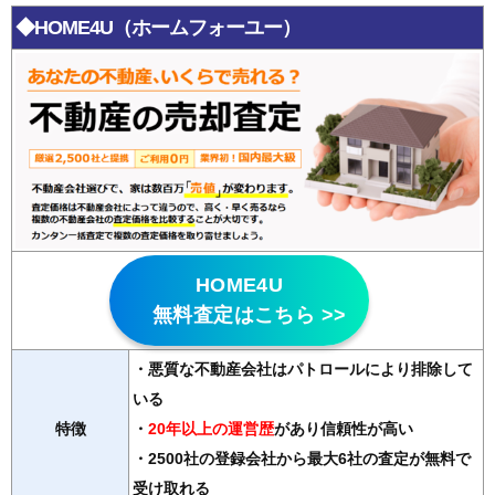
◆HOME4U（ホームフォーユー）
HOME4U
無料査定はこちら >>
・悪質な不動産会社はパトロールにより排除して
いる
特徴
・
20年以上の運営歴
があり信頼性が高い
・2500社の登録会社から最大6社の査定が無料で
受け取れる