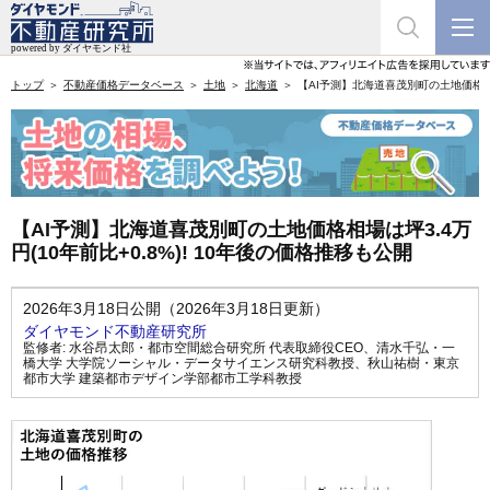
トップ
不動産価格データベース
土地
北海道
【AI予測】北海道喜茂別町の土地価格相場は
【AI予測】北海道喜茂別町の土地価格相場は坪3.4万
円(10年前比+0.8%)! 10年後の価格推移も公開
2026年3月18日公開（2026年3月18日更新）
ダイヤモンド不動産研究所
監修者:
水谷昂太郎・都市空間総合研究所 代表取締役CEO
、
清水千弘・一
橋大学 大学院ソーシャル・データサイエンス研究科教授
、
秋山祐樹・東京
都市大学 建築都市デザイン学部都市工学科教授