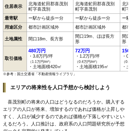
北海道虻田郡喜茂別
北海道虻田郡喜茂別
北海
住居表示
町字喜茂別
町字喜茂別
町字
最寄駅
ー駅から徒歩ー分
ー駅から徒歩ー分
ー駅
用途区分
都市計画区域外
都市計画区域外
都市
間口19m、ほぼ長方
間口
土地属性
間口18m、長方形
形
形
480万円
72万円
15
・3.8万円/坪
・1.2万円/坪
・0
取引価格
（1.1万円/m²）
（0.4万円/m²）
（0.
・土地面積420㎡
・土地面積195㎡
・土
※参考：国土交通省「
不動産情報ライブラリ
」
エリアの将来性を人口予想から検討しよう
喜茂別町の将来の人口はどうなるのだろうか。購入する
エリアの人口が将来、増加するのであれば価格が上昇しや
すく、人口が減少するのであれば価格が下落しやすいとい
えるだろう。人口推計は、政府系の人口問題研究所が予想