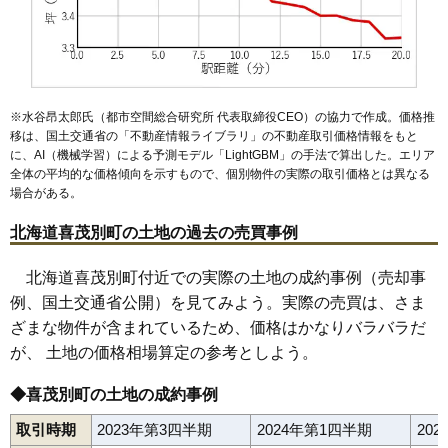
※水谷昂太郎氏（都市空間総合研究所 代表取締役CEO）の協力で作成。価格推
移は、国土交通省の「
不動産情報ライブラリ
」の不動産取引価格情報をもと
に、AI（機械学習）による予測モデル「LightGBM」の手法で算出した。エリア
全体の平均的な価格傾向を示すもので、個別物件の実際の取引価格とは異なる
場合がある。
北海道喜茂別町の土地の過去の売買事例
北海道喜茂別町付近での実際の土地の成約事例（売却事
例、国土交通省公開）を見てみよう。実際の売買は、さま
ざまな物件が含まれているため、価格はかなりバラバラだ
が、 土地の価格相場算定の参考としよう。
◆喜茂別町の土地の成約事例
取引時期
2023年第3四半期
2024年第1四半期
20