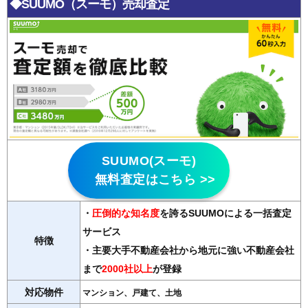
◆SUUMO（スーモ）売却査定
SUUMO(スーモ)
無料査定はこちら >>
・
圧倒的な知名度
を誇るSUUMOによる一括査定
サービス
特徴
・主要大手不動産会社から地元に強い不動産会社
まで
2000社以上
が登録
対応物件
マンション、戸建て、土地