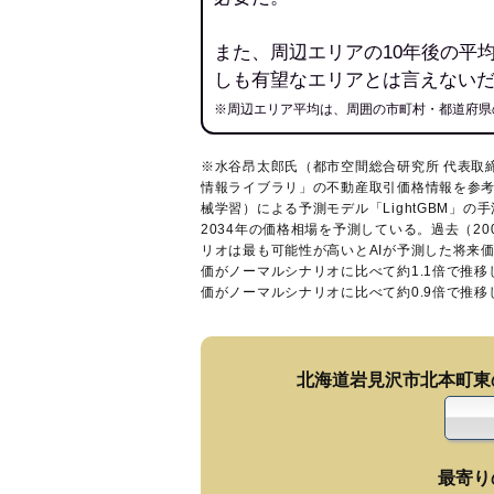
また、周辺エリアの10年後の平
しも有望なエリアとは言えない
※周辺エリア平均は、周囲の市町村・都道府県
※水谷昂太郎氏（都市空間総合研究所 代表取
情報ライブラリ
」の不動産取引価格情報を参考
械学習）による予測モデル「LightGBM」の手
2034年の価格相場を予測している。過去（2
リオは最も可能性が高いとAIが予測した将来
価がノーマルシナリオに比べて約1.1倍で推
価がノーマルシナリオに比べて約0.9倍で推
北海道岩見沢市北本町東
最寄り