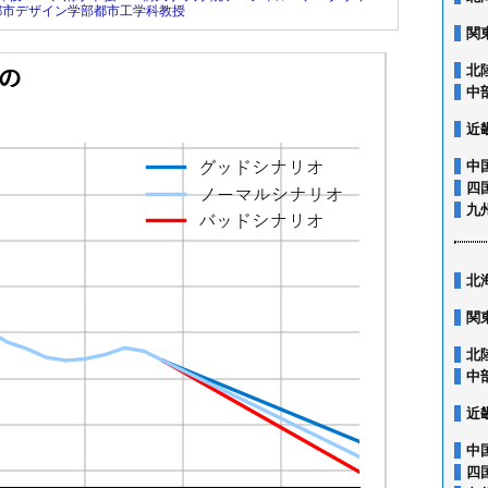
都市デザイン学部都市工学科教授
関
北
中
近
中
四
九
北
関
北
中
近
中
四