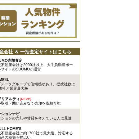
産会社 ＆ 一括査定サイトはこちら
UMO売却査定
載不動産会社は2000社以上、大手負動産ポー
ルサイトのSUUMOが運営
ME4U
TTデータグループで信頼感があり、提携社数は
00社と業界最大級
REリアルティ
[NEW!]
手取引・囲い込みなく売却を依頼可能
ンションナビ
ンションの売却や賃貸を考えている人に最適
ULL HOME'S
載不動産会社は約1700社で最大級、対応する
動産の種類も幅広い