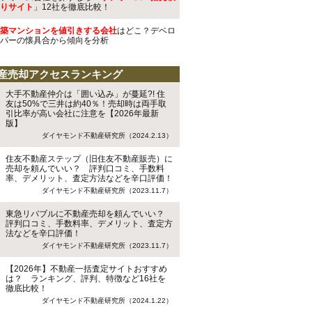
りサイト
」12社を徹底比較！
築マンションを値引きする会社
はどこ？デベロ
パーの懐具合から傾向を分析
産売却アクセスランキング
大手不動産仲介は「囲い込み」が蔓延?! 住
友は50%で三井は約40％！売却時は両手取
引比率が高い会社に注意を【2026年最新
版】
ダイヤモンド不動産研究所（2024.2.13）
住友不動産ステップ（旧住友不動産販売）に
売却を頼んでいい？ 評判口コミ、手数料
率、デメリット、査定方法などを辛口評価！
ダイヤモンド不動産研究所（2023.11.7）
東急リバブルに不動産売却を頼んでいい？
評判口コミ、手数料率、デメリット、査定方
法などを辛口評価！
ダイヤモンド不動産研究所（2023.11.7）
【2026年】不動産一括査定サイトおすすめ
は？ ランキング、評判、特徴など16社を
徹底比較！
ダイヤモンド不動産研究所（2024.1.22）