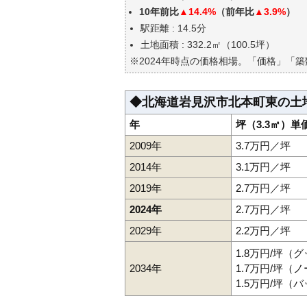
エリアの将来性を人口予想から
10年前比
▲14.4%
（前年比
▲3.9%
）
自分の年収でいくらの不動産が
駅距離 : 14.5分
土地面積 : 332.2㎡（100.5坪）
※2024年時点の価格相場。「価格」「
◆北海道岩見沢市北本町東の土
年
坪（3.3㎡）単
2009年
3.7万円／坪
2014年
3.1万円／坪
2019年
2.7万円／坪
2024年
2.7万円／坪
2029年
2.2万円／坪
1.8万円/坪（
2034年
1.7万円/坪（
1.5万円/坪（