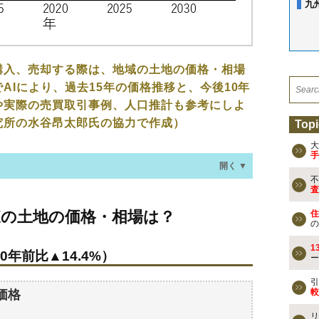
九
購入、売却する際は、地域の土地の価格・相場
AIにより、過去15年の価格推移と、今後10年
や実際の売買取引事例、人口推計も参考にしよ
究所の水谷昂太郎氏の協力で作成）
Topi
大
手
開く ▼
不
査
の価格・相場は？
東の土地の価格・相場は？
住
0年前比▲14.4%）
の
1
0年前比▲14.4%）
ー
なる？
の過去の売買事例
引
較
価格
リ