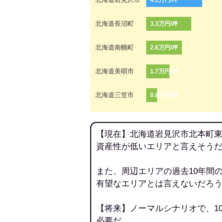
4.1万円/坪
北海道長沼町
3.3万円/坪
北海道南幌町
2.6万円/坪
北海道美唄市
1.7万円/坪
北海道三笠市
0.8万円/坪
【現在】北海道岩見沢市北本町東
資産性が低いエリアと言えそう
また、周辺エリアの過去10年間
有望なエリアとは言えないだろ
【将来】ノーマルシナリオで、1
必要だ。