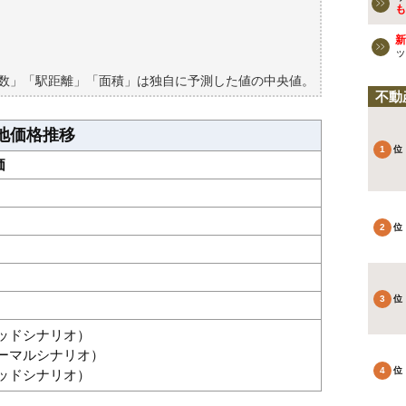
検討しよう
も
買える？
新
ッ
築数」「駅距離」「面積」は独自に予測した値の中央値。
不動
地価格推移
価
グッドシナリオ）
ノーマルシナリオ）
バッドシナリオ）