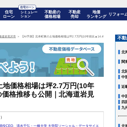
住宅ローン
住宅
不動産の
不動産
地価
シミュレー
リフォー
ローン
ション
価格相場
売却
ランキング
海道岩見沢市
【AI予測】北本町東の土地価格相場は坪2.7万円(10年前比▲14.4%)! 10年後の
不動
北
関
北
中
地価格相場は坪2.7万円(10年
近
0年後の価格推移も公開｜北海道岩見
中
四
九
新）
締役CEO
、
清水千弘・一橋大学 大学院ソーシャル・データサイエ
北