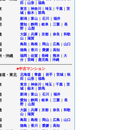
田
|
山形
|
福島
東
東京
|
神奈川
|
埼玉
|
千葉
|
茨
城
|
栃木
|
群馬
陸
新潟
|
富山
|
石川
|
福井
部
愛知
|
静岡
|
岐阜
|
三重
|
長
野
|
山梨
畿
大阪
|
兵庫
|
京都
|
奈良
|
和歌
山
|
滋賀
国
鳥取
|
島根
|
岡山
|
広島
|
山口
国
徳島
|
香川
|
愛媛
|
高知
州・沖縄
福岡
|
佐賀
|
長崎
|
熊本
|
大
分
|
宮崎
|
鹿児島
|
沖縄
■中古マンション
海道・東北
北海道
|
青森
|
岩手
|
宮城
|
秋
田
|
山形
|
福島
東
東京
|
神奈川
|
埼玉
|
千葉
|
茨
城
|
栃木
|
群馬
陸
新潟
|
富山
|
石川
|
福井
部
愛知
|
静岡
|
岐阜
|
三重
|
長
野
|
山梨
畿
大阪
|
兵庫
|
京都
|
奈良
|
和歌
山
|
滋賀
国
鳥取
|
島根
|
岡山
|
広島
|
山口
国
徳島
|
香川
|
愛媛
|
高知