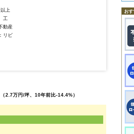
栗沢町西本町
栗沢町本町
栗沢町南本町
栗沢町最上
栗沢町由良
駒
幌向駅
上幌向駅
岩見沢駅
栗沢駅
志文駅
社以上
栄町
桜木1条
志文町
志文本町2条
志文本町3条
中幌向町
西川町
おす
鳩が丘
東町
東町1条
東町2条
東山町
日の出北
日の出台
日の出町
、工
日の出南
ふじ町1条
幌向北1条
幌向北2条
幌向南1条
幌向南2条
不動産
幌向南3条
幌向南4条
美園1条
美園2条
美園4条
美園5条
美園6条
緑が丘
緑町
南町4条
南町5条
南町7条
南町8条
南町9条
元町1条東
：リビ
元町2条西
元町2条東
大和1条
大和2条
大和3条
大和4条
大和町
東山
.7万円/坪、10年前比-14.4%）