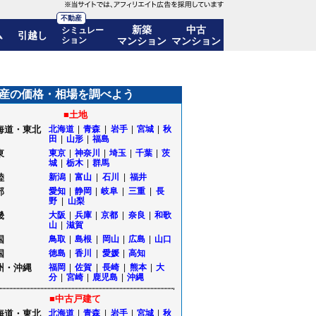
不動産
新築
中古
シミュレー
ム
引越し
ション
マンション
マンション
価格推移も公開｜北海道岩見沢市
産の価格・相場を調べよう
■土地
海道・東北
北海道
|
青森
|
岩手
|
宮城
|
秋
田
|
山形
|
福島
東
東京
|
神奈川
|
埼玉
|
千葉
|
茨
城
|
栃木
|
群馬
陸
新潟
|
富山
|
石川
|
福井
部
愛知
|
静岡
|
岐阜
|
三重
|
長
野
|
山梨
畿
大阪
|
兵庫
|
京都
|
奈良
|
和歌
山
|
滋賀
国
鳥取
|
島根
|
岡山
|
広島
|
山口
国
徳島
|
香川
|
愛媛
|
高知
州・沖縄
福岡
|
佐賀
|
長崎
|
熊本
|
大
分
|
宮崎
|
鹿児島
|
沖縄
■中古戸建て
海道・東北
北海道
|
青森
|
岩手
|
宮城
|
秋