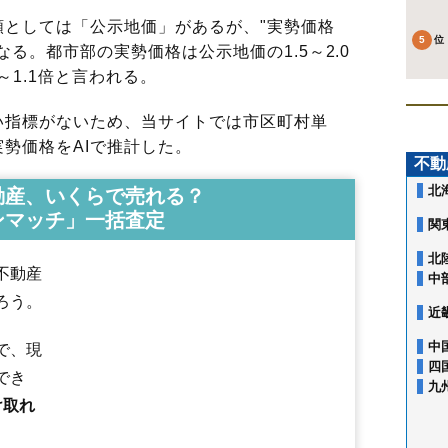
としては「公示地価」があるが、"実勢価格
る。都市部の実勢価格は公示地価の1.5～2.0
～1.1倍と言われる。
指標がないため、当サイトでは市区町村単
勢価格をAIで推計した。
不動
北
動産、いくらで売れる？
ンマッチ」一括査定
関
北
不動産
中
ろう。
近
中
で、現
四
1条西
2条西
2条東
3条西
3条東
4条西
4条東
5条西
5条東
6条西
6条東
でき
九
7条西
7条東
8条西
8条東
9条西
9条東
10条西
12条西
岡山町
春日町
け取れ
上志文町
上幌向町
上幌向南1条
上幌向南2条
北1条西
北2条西
北3条西
北4条西
北5条西
北本町西
北本町東
北村赤川
北村栄町
北村砂浜
北村中央
北村豊里
栗沢町北幸穂
栗沢町北本町
栗沢町栗