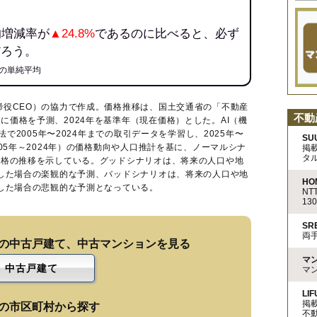
均増減率が
▲24.8%
であるのに比べると、必ず
だろう。
の単純平均
締役CEO）の協力で作成。価格推移は、国土交通省の「
不動産
不動
に価格を予測、2024年を基準年（現在価格）とした。AI（機
法で2005年〜2024年までの取引データを学習し、2025年〜
SU
005年～2024年）の価格動向や人口推計を基に、ノーマルシナ
掲
タ
価格の推移を示している。グッドシナリオは、将来の人口や地
移した場合の楽観的な予測、バッドシナリオは、将来の人口や地
HO
移した場合の悲観的な予測となっている。
N
13
S
両
の中古戸建て、中古マンションを見る
マ
中古戸建て
マ
LIF
掲
の市区町村から探す
不