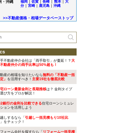
州・沖縄
福岡
|
佐賀
|
長崎
|
熊本
|
大
分
|
宮崎
|
鹿児島
|
沖縄
>>不動産価格・相場データベーストップ
cs
手不動産仲介会社は「両手取引」が蔓延！？
大
不動産仲介の両手比率は50%超も！
動産の相場を知りたいなら
無料の「不動産一括
定」
を活用すべき！
主要19社を徹底比較
宅ローン最新金利と長期推移
は？ 金利タイプ
選び方をプロが解説！
32銀行の金利を比較できる
住宅ローンシミュレ
ションを活用しよう
越しするなら「
引越し一括見積もり10社比
」をチェック！
フォーム会社を探すなら「
リフォーム一括見積