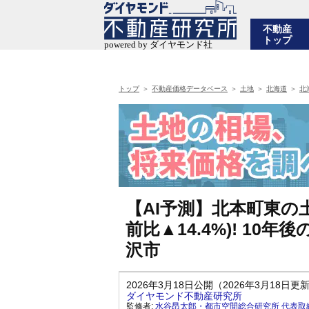
不動産
トップ
トップ
不動産価格データベース
土地
北海道
北
【AI予測】北本町東の土
前比▲14.4%)! 1
沢市
2026年3月18日公開（2026年3月18日更
ダイヤモンド不動産研究所
監修者:
水谷昂太郎・都市空間総合研究所 代表取