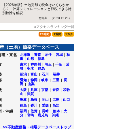
【2026年版】土地売却で税金はいくらかか
る？ 計算シミュレーションと節税できる特
別控除を解説
竹内英二（2023.12.28）
»アクセスランキング一覧
24時間
1週間
1カ月
産（土地）価格データベース
海道・東北
北海道
|
青森
|
岩手
|
宮城
|
秋
田
|
山形
|
福島
東
東京
|
神奈川
|
埼玉
|
千葉
|
茨
城
|
栃木
|
群馬
陸
新潟
|
富山
|
石川
|
福井
部
愛知
|
静岡
|
岐阜
|
三重
|
長
野
|
山梨
畿
大阪
|
兵庫
|
京都
|
奈良
|
和歌
山
|
滋賀
国
鳥取
|
島根
|
岡山
|
広島
|
山口
国
徳島
|
香川
|
愛媛
|
高知
州・沖縄
福岡
|
佐賀
|
長崎
|
熊本
|
大
分
|
宮崎
|
鹿児島
|
沖縄
>>不動産価格・相場データベーストップ
丘