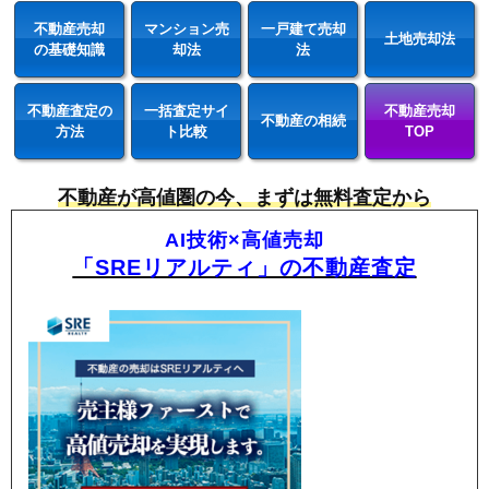
不動産売却
マンション売
一戸建て売却
土地売却法
の基礎知識
却法
法
不動産査定の
一括査定サイ
不動産売却
不動産の相続
方法
ト比較
TOP
不動産が高値圏の今、まずは無料査定から
AI技術×高値売却
「SREリアルティ」の不動産査定