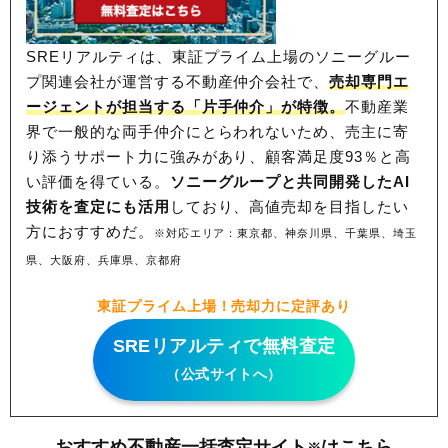
SREリアルティは、東証プライム上場のソニーグルー
プ関連会社が運営する不動産仲介会社で、
売却専門エ
ージェントが担当する「片手仲介」が特徴。
不動産業
界で一般的な両手仲介にとらわれないため、
売主に寄
り添うサポート力に強みがあり、顧客満足度93％と高
い評価を得ている。
ソニーグループと共同開発したAI
技術を査定にも活用
しており、高値売却を目指したい
方におすすめだ。
※対応エリア：東京都、神奈川県、千葉県、埼玉
県、大阪府、兵庫県、京都府
東証プライム上場！売却力に定評あり
SREリアルティで無料査定
（公式サイトへ）
おすすめ不動産一括査定サイト
はこちら
※