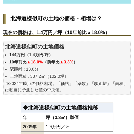
北海道様似町の土地の価格・相場は？
北海道様似町の土地の価格・相場は？
現在の価格は、1.4万円／坪（10年前比▲18.0%）
価格を詳細に分析しよう
現在の価格は、1.4万円／坪（10年前比▲18.0%）
エリアの将来性を人口予想から検討しよう
北海道様似町の土地価格
自分の年収でいくらの不動産が買える？
144万円（1.4万円/坪）
10年前比
▲18.0%
（前年比
▲3.3%
）
駅距離 : 13.0分
土地面積 : 337.2㎡（102.0坪）
※2024年時点の価格相場。「価格」「築数」「駅距離」「面積」
は独自に予測した値の中央値。
◆北海道様似町の土地価格推移
年
坪（3.3㎡）単価
2009年
1.9万円／坪