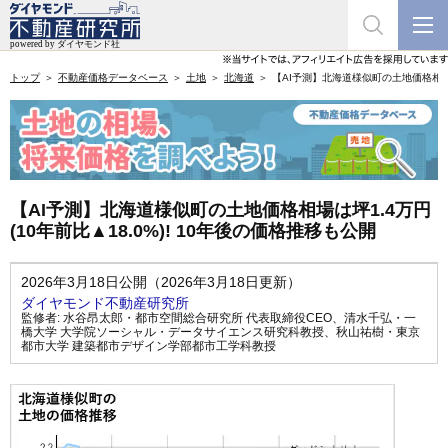
トップ
不動産価格データベース
土地
北海道
【AI予測】北海道様似町の土地価格相場は坪
【AI予測】北海道様似町の土地価格相場は坪1.4万円
(10年前比▲18.0%)! 10年後の価格推移も公開
2026年3月18日公開（2026年3月18日更新）
ダイヤモンド不動産研究所
監修者:
水谷昂太郎・都市空間総合研究所 代表取締役CEO
、
清水千弘・一
橋大学 大学院ソーシャル・データサイエンス研究科教授
、
秋山祐樹・東京
都市大学 建築都市デザイン学部都市工学科教授