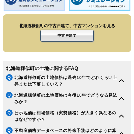
朝日丘
大通
栄町
錦町
西町
本町
緑町
北海道様似町の中古戸建て、中古マンションを見る
中古戸建て
北海道様似町の土地に関するFAQ
Q
北海道様似町の土地価格は過去10年でどれくらい上
昇または下落している？
Q
北海道様似町の土地価格は今後10年でどうなる見込
みか？
Q
公示地価は相場価格（実勢価格）が大きく異なるの
はなぜですか？
Q
不動産価格データベースの将来予測はどのように算