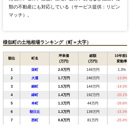
類の不動産にも対応している（サービス提供：リビン
マッチ）。
様似町の土地相場ランキング（町＝大字）
坪単価
総額
10年前比
順位
町名
(万円)
(万円)
変動率
1
栄町
2.9万円
149万円
1.3%
2
大通
1.7万円
246万円
-13.9%
3
錦町
1.5万円
144万円
-14.3%
4
緑町
1.4万円
192万円
-20.1%
5
本町
1.3万円
44万円
-26.8%
6
朝日丘
1.3万円
139万円
-15.3%
7
西町
0.8万円
81万円
-25.4%