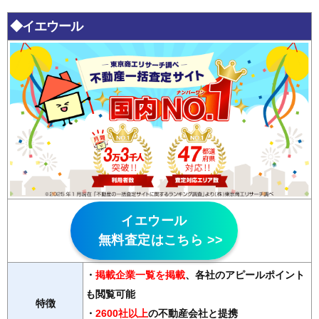
◆イエウール
イエウール
無料査定はこちら >>
・
掲載企業一覧を掲載
、各社のアピールポイント
も閲覧可能
特徴
・
2600社以上
の不動産会社と提携