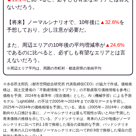
ないだろう。
【将来】ノーマルシナリオで、10年後に
▲32.6%
を
予想しており、少し注意が必要だ。
また、周辺エリアの10年後の平均増減率が
▲24.6%
であるのに比べると、必ずしも有望なエリアとは言
えないだろう。
※周辺エリア平均は、周囲の市町村・都道府県の単純平均
※水谷昂太郎氏（都市空間総合研究所 代表取締役CEO）の協力で作成。価格推
移は、国土交通省の「
不動産情報ライブラリ
」の不動産取引価格情報を参考に
価格を予測、2024年を基準年（現在価格）とした。AI（機械学習）による予測
モデル「LightGBM」の手法で2005年〜2024年までの取引データを学習し、
2025年〜2034年の価格相場を予測している。過去（2005年～2024年）の価格
動向や人口推計を基に、ノーマルシナリオは最も可能性が高いとAIが予測した
将来価格の推移を示している。グッドシナリオは、将来の人口や地価がノーマ
ルシナリオに比べて約1.1倍で推移した場合の楽観的な予測、バッドシナリオ
は、将来の人口や地価がノーマルシナリオに比べて約0.9倍で推移した場合の悲