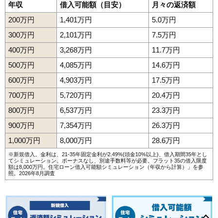
年収
借入可能額（目安）
月々の返済額
200万円
1,401万円
5.0万円
300万円
2,101万円
7.5万円
400万円
3,268万円
11.7万円
500万円
4,085万円
14.6万円
600万円
4,903万円
17.5万円
700万円
5,720万円
20.4万円
800万円
6,537万円
23.3万円
900万円
7,354万円
26.3万円
1,000万円
8,000万円
28.6万円
※新規借入。金利は、21-35年固定金利が2.49%(頭金10%以上)、借入期間35年とし
てシミュレーション。ボーナスなし、別途手数料等が必要。フラット35の借入限度
額は8,000万円。
住宅ローン借入可能額シミュレーション（年収から計算）
」を参
照。2026年8月調査