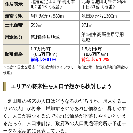
北海道池田町字利別本
北海道池田町字西2条8
住居表示
旭町
大通
清見
高島
利別西町
利別南町
利別本町
西1条
西2条
町2番16《地番》
丁目33番《地番》
利別駅
池田駅
西3条
東2条
最寄り駅
利別駅から980m
池田駅から1300m
土地面積
598㎡
371㎡
第1種中高層住居専用
用途区分
第1種住居地域
地域
1.7万円/坪
1.9万円/坪
取引価格
（0.5万円/㎡）
（0.6万円/㎡）
前年比+0.0%
前年比▲1.7%
※出所：国土交通省「
不動産情報ライブラリ・地価公示・都道府県地価調査の
検索
」
エリアの将来性を人口予想から検討しよう
池田町の将来の人口はどうなるのだろうか。購入するエ
リアの人口が将来、増加するのであれば価格が上昇しやす
く、人口が減少するのであれば価格が下落しやすいといえ
るだろう。人口推計は、政府系の人口問題研究所が予想デ
ータを定期的に発表している。