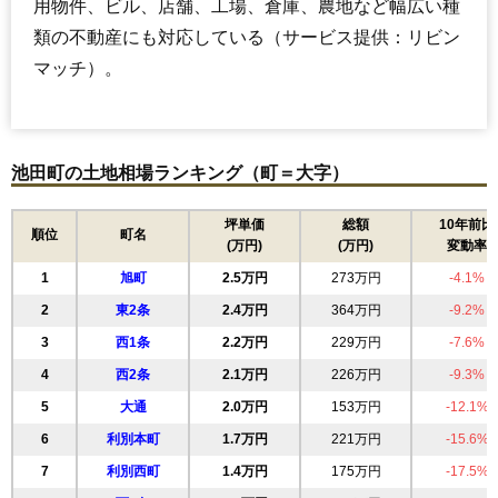
用物件、ビル、店舗、工場、倉庫、農地など幅広い種
類の不動産にも対応している（サービス提供：リビン
マッチ）。
池田町の土地相場ランキング（町＝大字）
坪単価
総額
10年前比
順位
町名
(万円)
(万円)
変動率
1
旭町
2.5万円
273万円
-4.1%
2
東2条
2.4万円
364万円
-9.2%
3
西1条
2.2万円
229万円
-7.6%
4
西2条
2.1万円
226万円
-9.3%
5
大通
2.0万円
153万円
-12.1%
6
利別本町
1.7万円
221万円
-15.6%
7
利別西町
1.4万円
175万円
-17.5%