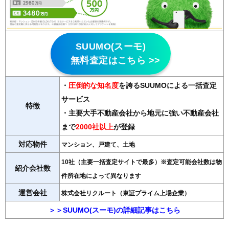
SUUMO(スーモ)
無料査定はこちら >>
・
圧倒的な知名度
を誇るSUUMOによる一括査定
サービス
特徴
・主要大手不動産会社から地元に強い不動産会社
まで
2000社以上
が登録
対応物件
マンション、戸建て、土地
10社（主要一括査定サイトで最多）※査定可能会社数は物
紹介会社数
件所在地によって異なります
運営会社
株式会社リクルート（東証プライム上場企業）
＞＞SUUMO(スーモ)の詳細記事はこちら