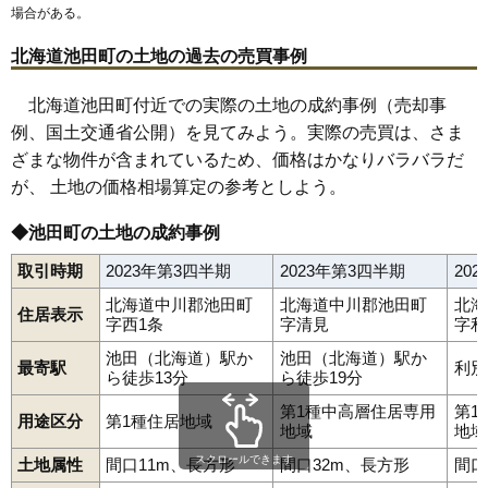
場合がある。
北海道池田町の土地の過去の売買事例
北海道池田町付近での実際の土地の成約事例（売却事
例、国土交通省公開）を見てみよう。実際の売買は、さま
ざまな物件が含まれているため、価格はかなりバラバラだ
が、 土地の価格相場算定の参考としよう。
◆池田町の土地の成約事例
取引時期
2023年第3四半期
2023年第3四半期
20
北海道中川郡池田町
北海道中川郡池田町
北海
住居表示
字西1条
字清見
字利
池田（北海道）駅か
池田（北海道）駅か
最寄駅
利別
ら徒歩13分
ら徒歩19分
第1種中高層住居専用
第1
用途区分
第1種住居地域
地域
地域
スクロールできます
土地属性
間口11m、長方形
間口32m、長方形
間口