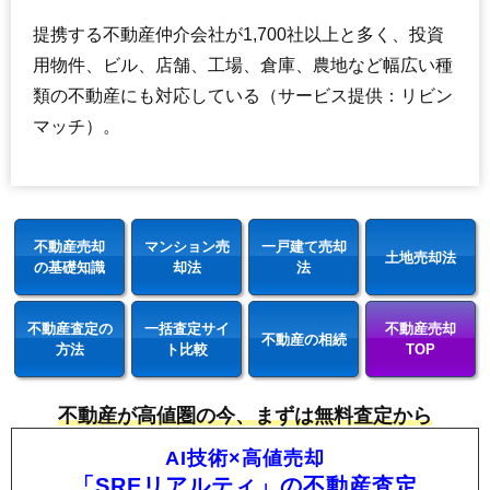
提携する不動産仲介会社が1,700社以上と多く、投資
用物件、ビル、店舗、工場、倉庫、農地など幅広い種
類の不動産にも対応している（サービス提供：リビン
マッチ）。
不動産売却
マンション売
一戸建て売却
土地売却法
の基礎知識
却法
法
不動産査定の
一括査定サイ
不動産売却
不動産の相続
方法
ト比較
TOP
不動産が高値圏の今、まずは無料査定から
AI技術×高値売却
「SREリアルティ」の不動産査定