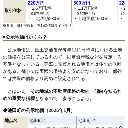
220万円
500万円
22
・2.6万円/坪
・1.1万円/坪
・2
取引価格
（0.8万円/m²）
（0.3万円/m²）
（0.
・土地面積280㎡
・土地面積1500㎡
・土
※参考：国土交通省「
不動産情報ライブラリ
」
■公示地価はいくら？
公示地価は、国土交通省が毎年1月1日時点における土地
の価格を公表しているもので、固定資産税などを算定する
基準となっている。実際に売買される地価とは多少の乖離
がある。都心では実際の価格より安めになっており、郊外
では実際の価格より高めに設定されてる。
とはいえ、
その地域の不動産価格の動向・傾向を知るた
めの重要な指標
となるので、参考にしよう。
◆池田町の公示地価（2025年1月）
地点名
池田町-1
池田町-2