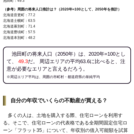
池田町：49.3
（参考）周囲の将来人口推計は？（2020年=100として、2050年を推計）
北海道音更町：77.2
北海道士幌町：63.5
北海道幕別町：71.4
北海道豊頃町：57.5
北海道本別町：48.2
池田町の将来人口（2050年）は、2020年=100とし
て、
49.3
だ。 周辺エリアの平均63.6に比べると、注
意が必要なエリアと言えるだろう。
※周辺エリア平均は、周囲の市町村・都道府県の単純平均
自分の年収でいくらの不動産が買える？
多くの人は、土地を購入する際、住宅ローンを利用す
る。そこで、住宅ローンの代表格である全期間固定住宅ロ
ーン「フラット35」について、年収別の借入可能額を試算