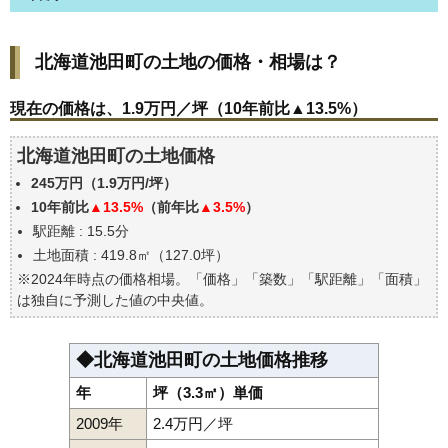
北海道池田町の土地の価格・相場は？
北海道池田町の土地の価格・相場は？
現在の価格は、1.9万円／坪（10年前比▲13.5%）
価格を詳細に分析しよう
現在の価格は、1.9万円／坪（10年前比▲13.5%）
駅からの徒歩距離で価格はどうなる？
北海道池田町の土地価格
北海道池田町の土地の過去の売買事例
245万円（1.9万円/坪）
公示地価はいくら
10年前比
▲13.5%
（前年比
▲3.5%
）
エリアの将来性を人口予想から検討しよう
駅距離 : 15.5分
自分の年収でいくらの不動産が買える？
土地面積 : 419.8㎡（127.0坪）
※2024年時点の価格相場。「価格」「築数」「駅距離」「面積」
は独自に予測した値の中央値。
◆北海道池田町の土地価格推移
年
坪（3.3㎡）単価
2009年
2.4万円／坪