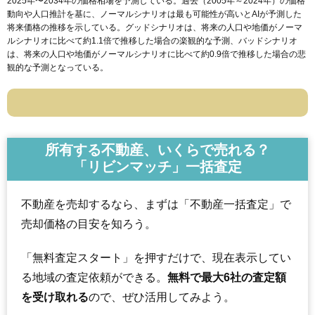
2025年〜2034年の価格相場を予測している。過去（2005年～2024年）の価格
動向や人口推計を基に、ノーマルシナリオは最も可能性が高いとAIが予測した
将来価格の推移を示している。グッドシナリオは、将来の人口や地価がノーマ
ルシナリオに比べて約1.1倍で推移した場合の楽観的な予測、バッドシナリオ
は、将来の人口や地価がノーマルシナリオに比べて約0.9倍で推移した場合の悲
観的な予測となっている。
所有する不動産、いくらで売れる？
「リビンマッチ」一括査定
不動産を売却するなら、まずは「不動産一括査定」で
売却価格の目安を知ろう。
「無料査定スタート」を押すだけで、現在表示してい
る地域の査定依頼ができる。
無料で最大6社の査定額
を受け取れる
ので、ぜひ活用してみよう。