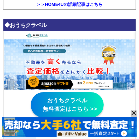
＞＞HOME4Uの詳細記事はこちら
◆おうちクラベル
おうちクラベル
無料査定はこちら >>
・AI査定を活用
、
査定依頼後すぐに結果が分かる
特徴
・東証プライム上場企業が運営する一括査定サイ