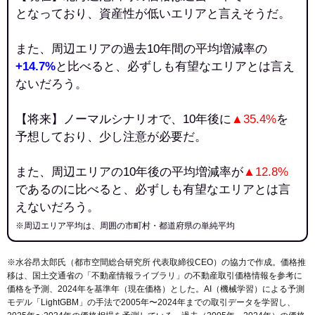
となっており、資産性が低いエリアと言えそうだ。
また、周辺エリアの過去10年間の平均増減率の
+14.7%
と比べると、必ずしも有望なエリアとは言え
ないだろう。
【将来】ノーマルシナリオで、10年後に
▲35.4%
を
予想しており、少し注意が必要だ。
また、周辺エリアの10年後の平均増減率が
▲12.8%
であるのに比べると、必ずしも有望なエリアとは言
えないだろう。
※周辺エリア平均は、周囲の市町村・都道府県の単純平均
※水谷昂太郎氏（都市空間総合研究所 代表取締役CEO）の協力で作成。価格推
移は、国土交通省の「
不動産情報ライブラリ
」の不動産取引価格情報を参考に
価格を予測、2024年を基準年（現在価格）とした。AI（機械学習）による予測
モデル「LightGBM」の手法で2005年〜2024年までの取引データを学習し、