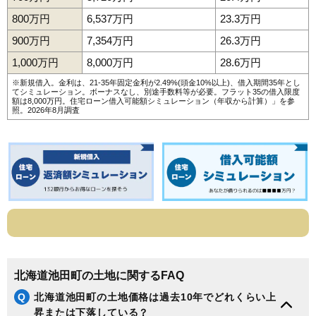
800万円
6,537万円
23.3万円
900万円
7,354万円
26.3万円
1,000万円
8,000万円
28.6万円
※新規借入。金利は、21-35年固定金利が2.49%(頭金10%以上)、借入期間35年とし
てシミュレーション。ボーナスなし、別途手数料等が必要。フラット35の借入限度
額は8,000万円。
住宅ローン借入可能額シミュレーション（年収から計算）
」を参
照。2026年8月調査
北海道池田町の土地に関するFAQ
Q
北海道池田町の土地価格は過去10年でどれくらい上
昇または下落している？