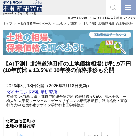
トップ
不動産価格データベース
土地
北海道
【AI予測】北海道池田町の土地価格相場は坪
【AI予測】北海道池田町の土地価格相場は坪1.9万円
(10年前比▲13.5%)! 10年後の価格推移も公開
2026年3月18日公開（2026年3月18日更新）
ダイヤモンド不動産研究所
監修者:
水谷昂太郎・都市空間総合研究所 代表取締役CEO
、
清水千弘・一
橋大学 大学院ソーシャル・データサイエンス研究科教授
、
秋山祐樹・東京
都市大学 建築都市デザイン学部都市工学科教授