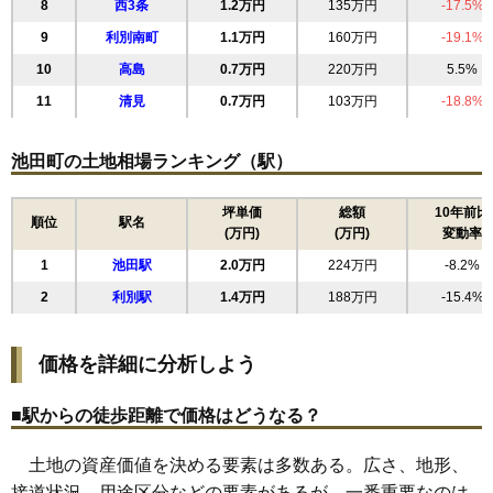
8
西3条
1.2万円
135万円
-17.5%
9
利別南町
1.1万円
160万円
-19.1%
10
高島
0.7万円
220万円
5.5%
11
清見
0.7万円
103万円
-18.8%
池田町の土地相場ランキング（駅）
坪単価
総額
10年前比
順位
駅名
(万円)
(万円)
変動率
1
池田駅
2.0万円
224万円
-8.2%
2
利別駅
1.4万円
188万円
-15.4%
価格を詳細に分析しよう
■駅からの徒歩距離で価格はどうなる？
土地の資産価値を決める要素は多数ある。広さ、地形、
接道状況、用途区分などの要素があるが、一番重要なのは