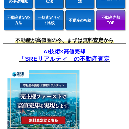
の基礎知識
却法
法
不動産査定の
一括査定サイ
不動産売却
不動産の相続
方法
ト比較
TOP
不動産が高値圏の今、まずは無料査定から
AI技術×高値売却
「SREリアルティ」の不動産査定