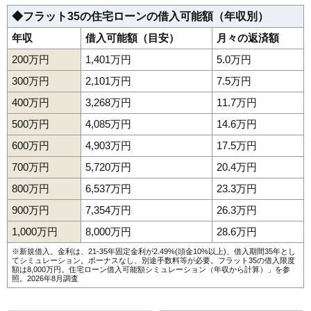
◆フラット35の住宅ローンの借入可能額（年収別）
年収
借入可能額（目安）
月々の返済額
200万円
1,401万円
5.0万円
300万円
2,101万円
7.5万円
400万円
3,268万円
11.7万円
500万円
4,085万円
14.6万円
600万円
4,903万円
17.5万円
700万円
5,720万円
20.4万円
800万円
6,537万円
23.3万円
900万円
7,354万円
26.3万円
1,000万円
8,000万円
28.6万円
※新規借入。金利は、21-35年固定金利が2.49%(頭金10%以上)、借入期間35年とし
てシミュレーション。ボーナスなし、別途手数料等が必要。フラット35の借入限度
額は8,000万円。
住宅ローン借入可能額シミュレーション（年収から計算）
」を参
照。2026年8月調査