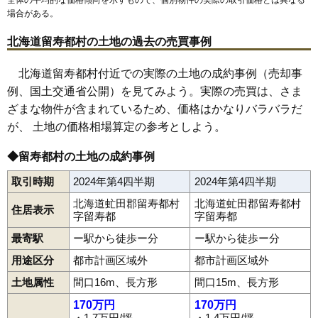
場合がある。
北海道留寿都村の土地の過去の売買事例
北海道留寿都村付近での実際の土地の成約事例（売却事
例、国土交通省公開）を見てみよう。実際の売買は、さま
ざまな物件が含まれているため、価格はかなりバラバラだ
が、 土地の価格相場算定の参考としよう。
◆留寿都村の土地の成約事例
取引時期
2024年第4四半期
2024年第4四半期
北海道虻田郡留寿都村
北海道虻田郡留寿都村
住居表示
字留寿都
字留寿都
最寄駅
ー駅から徒歩ー分
ー駅から徒歩ー分
用途区分
都市計画区域外
都市計画区域外
土地属性
間口16m、長方形
間口15m、長方形
170万円
170万円
・1.7万円/坪
・1.4万円/坪