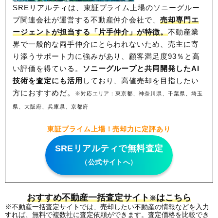
SREリアルティは、東証プライム上場のソニーグルー
プ関連会社が運営する不動産仲介会社で、
売却専門エ
ージェントが担当する「片手仲介」が特徴。
不動産業
界で一般的な両手仲介にとらわれないため、
売主に寄
り添うサポート力に強みがあり、顧客満足度93％と高
い評価を得ている。
ソニーグループと共同開発したAI
技術を査定にも活用
しており、高値売却を目指したい
方におすすめだ。
※対応エリア：東京都、神奈川県、千葉県、埼玉
県、大阪府、兵庫県、京都府
東証プライム上場！売却力に定評あり
SREリアルティで無料査定
（公式サイトへ）
おすすめ不動産一括査定サイト
はこちら
※
※不動産一括査定サイトでは、売却したい不動産の情報などを入力
すれば、無料で複数社に査定依頼ができます。査定価格を比較でき