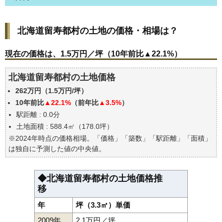
北海道留寿都村の土地の価格・相場は？
北海道留寿都村の土地の価格・相場は？
現在の価格は、1.5万円／坪（10年前比▲22.1%）
価格を詳細に分析しよう
現在の価格は、1.5万円／坪（10年前比▲22.1%）
駅からの徒歩距離で価格はどうなる？
北海道留寿都村の土地価格
北海道留寿都村の土地の過去の売買事例
262万円（1.5万円/坪）
エリアの将来性を人口予想から検討しよう
10年前比
▲22.1%
（前年比
▲3.5%
）
自分の年収でいくらの不動産が買える？
駅距離 : 0.0分
土地面積 : 588.4㎡（178.0坪）
※2024年時点の価格相場。「価格」「築数」「駅距離」「面積」
は独自に予測した値の中央値。
◆北海道留寿都村の土地価格推
移
年
坪（3.3㎡）単価
2009年
2.1万円／坪