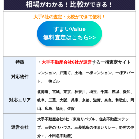
大手6社の査定・比較ができて便利！
すまいValue
無料査定はこちら>>
特徴
・
大手不動産会社6社が運営
する一括査定サイト
マンション、戸建て、土地、一棟マンション、一棟アパー
対応物件
ト、一棟ビル
北海道、宮城、東京、神奈川、埼玉、千葉、茨城、愛知、
対応エリア
岐阜、三重、大阪、兵庫、京都、滋賀、奈良、和歌山、岡
山、広島、福岡、佐賀
大手不動産会社6社（東急リバブル、住友不動産ステッ
運営会社
プ、三井のリハウス、三菱地所の住まいリレー、野村の仲
介＋、小田急不動産）