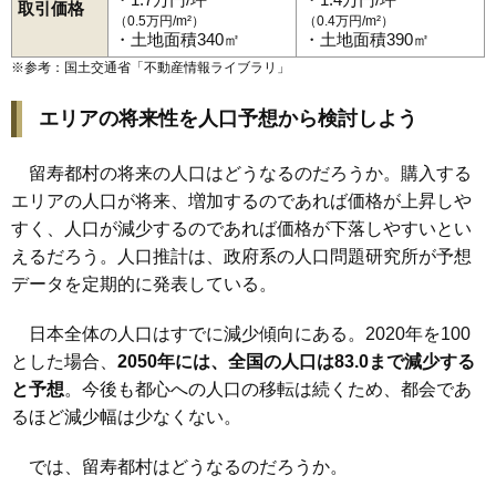
取引価格
（0.5万円/m²）
（0.4万円/m²）
・土地面積340㎡
・土地面積390㎡
※参考：国土交通省「
不動産情報ライブラリ
」
エリアの将来性を人口予想から検討しよう
留寿都村の将来の人口はどうなるのだろうか。購入する
エリアの人口が将来、増加するのであれば価格が上昇しや
すく、人口が減少するのであれば価格が下落しやすいとい
えるだろう。人口推計は、政府系の人口問題研究所が予想
データを定期的に発表している。
日本全体の人口はすでに減少傾向にある。2020年を100
とした場合、
2050年には、全国の人口は83.0まで減少する
と予想
。今後も都心への人口の移転は続くため、都会であ
るほど減少幅は少なくない。
では、留寿都村はどうなるのだろうか。