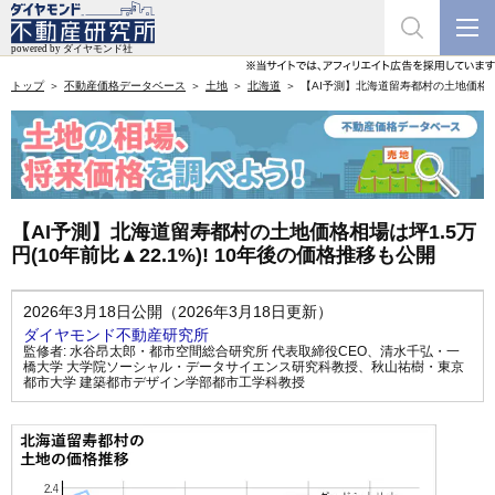
トップ
不動産価格データベース
土地
北海道
【AI予測】北海道留寿都村の土地価格相場は
【AI予測】北海道留寿都村の土地価格相場は坪1.5万
円(10年前比▲22.1%)! 10年後の価格推移も公開
2026年3月18日公開（2026年3月18日更新）
ダイヤモンド不動産研究所
監修者:
水谷昂太郎・都市空間総合研究所 代表取締役CEO
、
清水千弘・一
橋大学 大学院ソーシャル・データサイエンス研究科教授
、
秋山祐樹・東京
都市大学 建築都市デザイン学部都市工学科教授