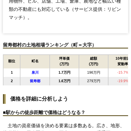
用物件、ビル、店舗、工場、倉庫、農地など幅広い種
類の不動産にも対応している（サービス提供：リビン
マッチ）。
留寿都村の土地相場ランキング（町＝大字）
坪単価
総額
10年前比
順位
町名
(万円)
(万円)
変動率
1
泉川
1.7万円
196万円
-15.7%
2
留寿都
1.6万円
279万円
-19.9%
価格を詳細に分析しよう
■駅からの徒歩距離で価格はどうなる？
土地の資産価値を決める要素は多数ある。広さ、地形、