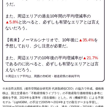
うだ。
また、周辺エリアの過去10年間の平均増減率の
▲5.8%
と比べると、必ずしも有望なエリアとは言え
ないだろう。
【将来】ノーマルシナリオで、10年後に
▲35.4%
を
予想しており、少し注意が必要だ。
また、周辺エリアの10年後の平均増減率が
▲21.7%
であるのに比べると、必ずしも有望なエリアとは言
えないだろう。
※周辺エリア平均は、周囲の市町村・都道府県の単純平均
※水谷昂太郎氏（都市空間総合研究所 代表取締役CEO）の協力で作成。価格推
移は、国土交通省の「
不動産情報ライブラリ
」の不動産取引価格情報を参考に
価格を予測、2024年を基準年（現在価格）とした。AI（機械学習）による予測
モデル「LightGBM」の手法で2005年〜2024年までの取引データを学習し、
2025年〜2034年の価格相場を予測している。過去（2005年～2024年）の価格