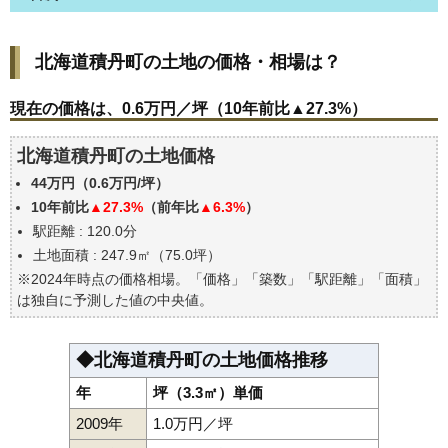
北海道積丹町の土地の価格・相場は？
北海道積丹町の土地の価格・相場は？
現在の価格は、0.6万円／坪（10年前比▲27.3%）
価格を詳細に分析しよう
現在の価格は、0.6万円／坪（10年前比▲27.3%）
駅からの徒歩距離で価格はどうなる？
北海道積丹町の土地価格
北海道積丹町の土地の過去の売買事例
44万円（0.6万円/坪）
エリアの将来性を人口予想から検討しよう
10年前比
▲27.3%
（前年比
▲6.3%
）
自分の年収でいくらの不動産が買える？
駅距離 : 120.0分
土地面積 : 247.9㎡（75.0坪）
※2024年時点の価格相場。「価格」「築数」「駅距離」「面積」
は独自に予測した値の中央値。
◆北海道積丹町の土地価格推移
年
坪（3.3㎡）単価
2009年
1.0万円／坪