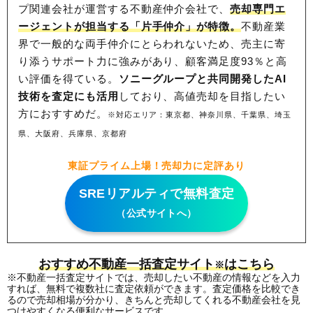
プ関連会社が運営する不動産仲介会社で、
売却専門エ
ージェントが担当する「片手仲介」が特徴。
不動産業
界で一般的な両手仲介にとらわれないため、
売主に寄
り添うサポート力に強みがあり、顧客満足度93％と高
い評価を得ている。
ソニーグループと共同開発したAI
技術を査定にも活用
しており、高値売却を目指したい
方におすすめだ。
※対応エリア：東京都、神奈川県、千葉県、埼玉
県、大阪府、兵庫県、京都府
東証プライム上場！売却力に定評あり
SREリアルティで無料査定
（公式サイトへ）
おすすめ不動産一括査定サイト
はこちら
※
※不動産一括査定サイトでは、売却したい不動産の情報などを入力
すれば、無料で複数社に査定依頼ができます。査定価格を比較でき
るので売却相場が分かり、きちんと売却してくれる不動産会社を見
つけやすくなる便利なサービスです。