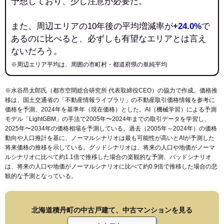
予想しており、少し注意が必要だ。
また、周辺エリアの10年後の平均増減率が
+24.0%
で
あるのに比べると、必ずしも有望なエリアとは言え
ないだろう。
※周辺エリア平均は、周囲の市町村・都道府県の単純平均
※水谷昂太郎氏（都市空間総合研究所 代表取締役CEO）の協力で作成。価格推
移は、国土交通省の「
不動産情報ライブラリ
」の不動産取引価格情報を参考に
価格を予測、2024年を基準年（現在価格）とした。AI（機械学習）による予測
モデル「LightGBM」の手法で2005年〜2024年までの取引データを学習し、
2025年〜2034年の価格相場を予測している。過去（2005年～2024年）の価格
動向や人口推計を基に、ノーマルシナリオは最も可能性が高いとAIが予測した
将来価格の推移を示している。グッドシナリオは、将来の人口や地価がノーマ
ルシナリオに比べて約1.1倍で推移した場合の楽観的な予測、バッドシナリオ
は、将来の人口や地価がノーマルシナリオに比べて約0.9倍で推移した場合の悲
観的な予測となっている。
北海道積丹町の中古戸建て、中古マンションを見る