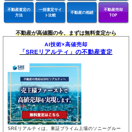
不動産査定の
一括査定サイ
不動産売却
不動産の相続
方法
ト比較
TOP
不動産が高値圏の今、まずは無料査定から
AI技術×高値売却
「SREリアルティ」の不動産査定
SREリアルティは、東証プライム上場のソニーグルー