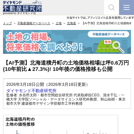
トップ
不動産価格データベース
土地
北海道
【AI予測】北海道積丹町の土地価格相場は坪
【AI予測】北海道積丹町の土地価格相場は坪0.6万円
(10年前比▲27.3%)! 10年後の価格推移も公開
2026年3月18日公開（2026年3月18日更新）
ダイヤモンド不動産研究所
監修者:
水谷昂太郎・都市空間総合研究所 代表取締役CEO
、
清水千弘・一
橋大学 大学院ソーシャル・データサイエンス研究科教授
、
秋山祐樹・東京
都市大学 建築都市デザイン学部都市工学科教授