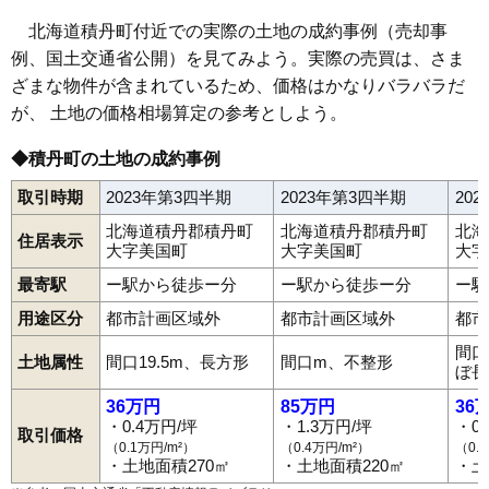
北海道積丹町付近での実際の土地の成約事例（売却事
例、国土交通省公開）を見てみよう。実際の売買は、さま
ざまな物件が含まれているため、価格はかなりバラバラだ
が、 土地の価格相場算定の参考としよう。
◆積丹町の土地の成約事例
取引時期
2023年第3四半期
2023年第3四半期
20
北海道積丹郡積丹町
北海道積丹郡積丹町
北海
住居表示
大字美国町
大字美国町
大字
最寄駅
ー駅から徒歩ー分
ー駅から徒歩ー分
ー駅
用途区分
都市計画区域外
都市計画区域外
都市
間口
土地属性
間口19.5m、長方形
間口m、不整形
ぼ長
36万円
85万円
36
・0.4万円/坪
・1.3万円/坪
・0
取引価格
（0.1万円/m²）
（0.4万円/m²）
（0.
・土地面積270㎡
・土地面積220㎡
・土