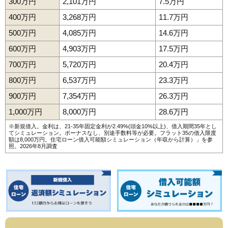
300万円
2,101万円
7.5万円
400万円
3,268万円
11.7万円
500万円
4,085万円
14.6万円
600万円
4,903万円
17.5万円
700万円
5,720万円
20.4万円
800万円
6,537万円
23.3万円
900万円
7,354万円
26.3万円
1,000万円
8,000万円
28.6万円
※新規借入。金利は、21-35年固定金利が2.49%(頭金10%以上)、借入期間35年とし
てシミュレーション。ボーナスなし、別途手数料等が必要。フラット35の借入限度
額は8,000万円。
住宅ローン借入可能額シミュレーション（年収から計算）
」を参
照。2026年8月調査