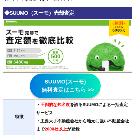
◆SUUMO（スーモ）売却査定
SUUMO(スーモ)
無料査定はこちら >>
・
圧倒的な知名度
を誇るSUUMOによる一括査定
サービス
特徴
・主要大手不動産会社から地元に強い不動産会社
まで
2000社以上
が登録