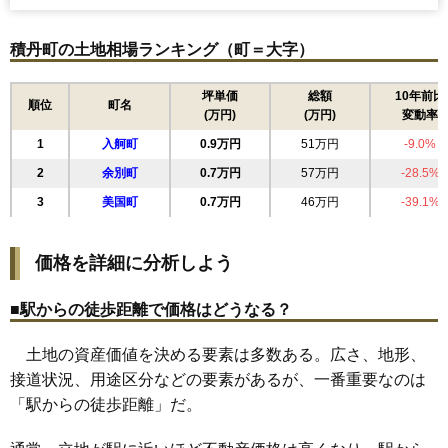
積丹町の土地相場ランキング（町＝大字）
坪単価
総額
10年前比
順位
町名
(万円)
(万円)
変動率
1
入舸町
0.9万円
51万円
-9.0%
2
余別町
0.7万円
57万円
-28.5%
3
美国町
0.7万円
46万円
-39.1%
価格を詳細に分析しよう
■駅からの徒歩距離で価格はどうなる？
土地の資産価値を決める要素は多数ある。広さ、地形、
接道状況、用途区分などの要素があるが、一番重要なのは
「駅からの徒歩距離」だ。