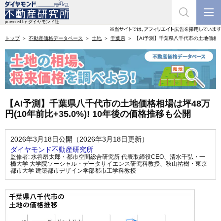
トップ
不動産価格データベース
土地
千葉県
【AI予測】千葉県八千代市の土地価格相場は
【AI予測】千葉県八千代市の土地価格相場は坪48万
円(10年前比+35.0%)! 10年後の価格推移も公開
2026年3月18日公開（2026年3月18日更新）
ダイヤモンド不動産研究所
監修者:
水谷昂太郎・都市空間総合研究所 代表取締役CEO
、
清水千弘・一
橋大学 大学院ソーシャル・データサイエンス研究科教授
、
秋山祐樹・東京
都市大学 建築都市デザイン学部都市工学科教授