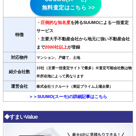
無料査定はこちら >>
・
圧倒的な知名度
を誇るSUUMOによる一括査定
サービス
特徴
・主要大手不動産会社から地元に強い不動産会社
まで
2000社以上
が登録
対応物件
マンション、戸建て、土地
10社（主要一括査定サイトで最多）※査定可能会社数は物
紹介会社数
件所在地によって異なります
運営会社
株式会社リクルート（東証プライム上場企業）
＞＞SUUMO(スーモ)の詳細記事はこちら
◆すまいValue