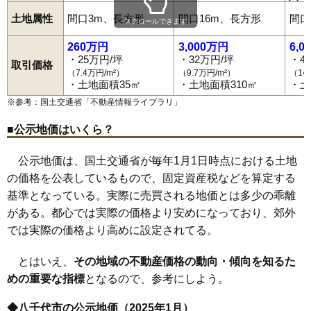
大和田
大和田新田
勝田
勝田台
勝田台南
神野
上高野
萱田
萱田町
八千代台駅
島田台
京成大和田駅
下市場
下高野
勝田台駅
桑橋
大学町
八千代緑が丘駅
高津東
保品
緑が丘
土地属性
間口3m、長方形
間口16m、長方形
間口
麦丸
八千代中央駅
村上
八千代台北
村上駅
八千代台西
東葉勝田台駅
八千代台東
八千代台南
スクロールできます
ゆりのき台
吉橋
米本
村上南
勝田台北
高津
緑が丘西
260万円
3,000万円
6,0
・25万円/坪
・32万円/坪
・4
取引価格
（7.4万円/m²）
（9.7万円/m²）
（14
・土地面積35㎡
・土地面積310㎡
・土
※参考：国土交通省「
不動産情報ライブラリ
」
■公示地価はいくら？
公示地価は、国土交通省が毎年1月1日時点における土地
の価格を公表しているもので、固定資産税などを算定する
基準となっている。実際に売買される地価とは多少の乖離
がある。都心では実際の価格より安めになっており、郊外
では実際の価格より高めに設定されてる。
とはいえ、
その地域の不動産価格の動向・傾向を知るた
めの重要な指標
となるので、参考にしよう。
◆八千代市の公示地価（2025年1月）