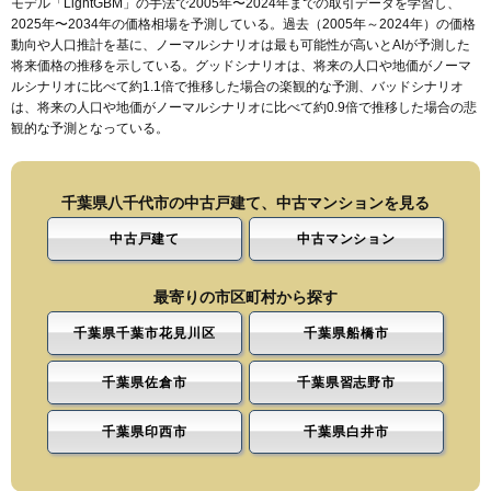
モデル「LightGBM」の手法で2005年〜2024年までの取引データを学習し、
2025年〜2034年の価格相場を予測している。過去（2005年～2024年）の価格
動向や人口推計を基に、ノーマルシナリオは最も可能性が高いとAIが予測した
将来価格の推移を示している。グッドシナリオは、将来の人口や地価がノーマ
ルシナリオに比べて約1.1倍で推移した場合の楽観的な予測、バッドシナリオ
は、将来の人口や地価がノーマルシナリオに比べて約0.9倍で推移した場合の悲
観的な予測となっている。
千葉県八千代市の中古戸建て、中古マンションを見る
中古戸建て
中古マンション
最寄りの市区町村から探す
千葉県千葉市花見川区
千葉県船橋市
千葉県佐倉市
千葉県習志野市
千葉県印西市
千葉県白井市