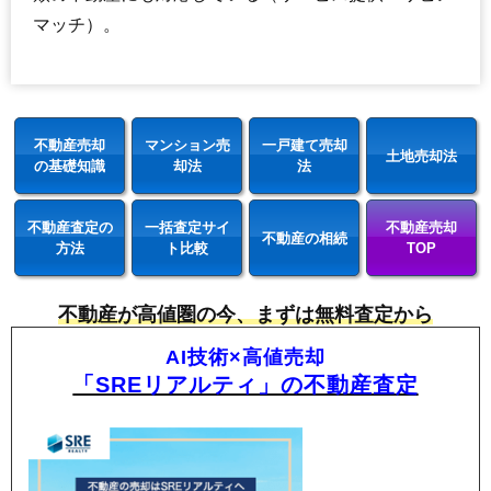
マッチ）。
不動産売却
マンション売
一戸建て売却
土地売却法
の基礎知識
却法
法
不動産査定の
一括査定サイ
不動産売却
不動産の相続
方法
ト比較
TOP
不動産が高値圏の今、まずは無料査定から
AI技術×高値売却
「SREリアルティ」の不動産査定