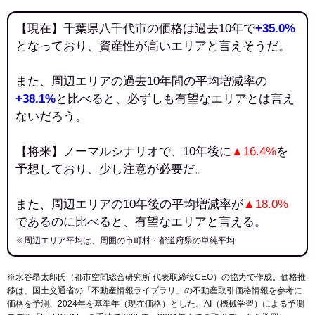
【現在】千葉県八千代市の価格は過去10年で
+35.0%
となっており、資産性が高いエリアと言えそうだ。
また、周辺エリアの過去10年間の平均増減率の
+38.1%
と比べると、必ずしも有望なエリアとは言え
ないだろう。
【将来】ノーマルシナリオで、10年後に
▲16.4%
を
予想しており、少し注意が必要だ。
また、周辺エリアの10年後の平均増減率が
▲18.0%
であるのに比べると、有望なエリアと言える。
※周辺エリア平均は、周囲の市町村・都道府県の単純平均
※水谷昂太郎氏（都市空間総合研究所 代表取締役CEO）の協力で作成。価格推
移は、国土交通省の「
不動産情報ライブラリ
」の不動産取引価格情報を参考に
価格を予測、2024年を基準年（現在価格）とした。AI（機械学習）による予測