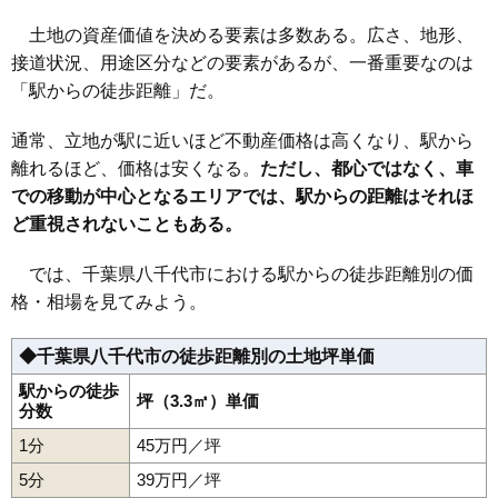
29
神野
9.5万円
626万円
5.9%
土地の資産価値を決める要素は多数ある。広さ、地形、
30
米本
8.6万円
1,062万円
10.0%
接道状況、用途区分などの要素があるが、一番重要なのは
「駅からの徒歩距離」だ。
通常、立地が駅に近いほど不動産価格は高くなり、駅から
離れるほど、価格は安くなる。
ただし、都心ではなく、車
での移動が中心となるエリアでは、駅からの距離はそれほ
ど重視されないこともある。
では、千葉県八千代市における駅からの徒歩距離別の価
格・相場を見てみよう。
◆千葉県八千代市の徒歩距離別の土地坪単価
駅からの徒歩
坪（3.3㎡）単価
分数
1分
45万円／坪
5分
39万円／坪