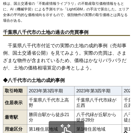
移は、国土交通省の「
不動産情報ライブラリ
」の不動産取引価格情報をもと
に、AI（機械学習）による予測モデル「LightGBM」の手法で算出した。エリア
全体の平均的な価格傾向を示すもので、個別物件の実際の取引価格とは異なる
場合がある。
千葉県八千代市の土地の過去の売買事例
千葉県八千代市付近での実際の土地の成約事例（売却事
例、国土交通省公開）を見てみよう。実際の売買は、さま
ざまな物件が含まれているため、価格はかなりバラバラだ
が、 土地の価格相場算定の参考としよう。
◆八千代市の土地の成約事例
取引時期
2023年第3四半期
2023年第3四半期
20
千葉県八千代市上高
千葉県八千代市緑が
千葉
住居表示
野
丘西
丘西
勝田台駅から徒歩21
八千代緑が丘駅から
八千
最寄駅
分
徒歩28分
徒歩
用途区分
第1種住居地域
第1種住居地域
第1