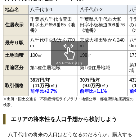
地点名
八千代市-1
八千代市-2
八千
千葉県八千代市萱田
千葉県八千代市大和
千葉
住居表示
町字出戸659番65《地
田字小板橋道309番76
のき
番》
《地番》
《地
八千代中央駅から700
京成大和田駅から240
八千
最寄り駅
m
m
0m
土地面積
100㎡
198㎡
175
スクロールできます
第1
用途区分
第1種住居地域
第1種住居地域
域
38万円/坪
30万円/坪
43
取引価格
（11万円/㎡）
（9.0万円/㎡）
（1
前年比+2.7%
前年比+1.1%
前年
※出所：国土交通省「
不動産情報ライブラリ・地価公示・都道府県地価調査の
検索
」
エリアの将来性を人口予想から検討しよう
八千代市の将来の人口はどうなるのだろうか。購入する