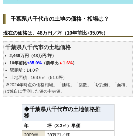
千葉県八千代市の土地の価格・相場は？
千葉県八千代市の土地の価格・相場は？
現在の価格は、48万円／坪（10年前比+35.0%）
価格を詳細に分析しよう
現在の価格は、48万円／坪（10年前比+35.0%）
駅からの徒歩距離で価格はどうなる？
千葉県八千代市の土地価格
千葉県八千代市の土地の過去の売買事例
2,469万円（48万円/坪）
公示地価はいくら
10年前比
+35.0%
（前年比
▲1.6%
）
エリアの将来性を人口予想から検討しよう
駅距離 : 14.0分
自分の年収でいくらの不動産が買える？
土地面積 : 168.6㎡（51.0坪）
※2024年時点の価格相場。「価格」「築数」「駅距離」「面積」
は独自に予測した値の中央値。
◆千葉県八千代市の土地価格推
移
年
坪（3.3㎡）単価
2009年
39万円／坪