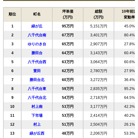
坪単価
総額
10年前比
順位
町名
(万円)
(万円)
変動率
1
緑が丘
95万円
5,151万円
45.0%
2
八千代台南
67万円
3,401万円
80.4%
3
ゆりのき台
65万円
2,907万円
27.8%
4
勝田台
64万円
3,143万円
60.4%
5
八千代台西
63万円
3,064万円
60.6%
6
萱田
62万円
2,780万円
27.9%
7
勝田台北
60万円
3,272万円
36.4%
8
八千代台東
59万円
2,835万円
95.2%
9
八千代台北
54万円
2,718万円
64.5%
10
村上南
53万円
3,177万円
42.3%
11
下市場
53万円
2,414万円
40.2%
12
村上
51万円
2,504万円
26.1%
13
緑が丘西
48万円
2,206万円
53.3%