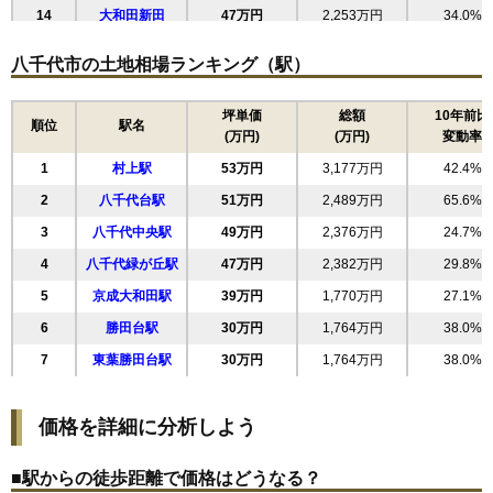
14
大和田新田
47万円
2,253万円
34.0%
15
萱田町
46万円
2,085万円
26.6%
八千代市の土地相場ランキング（駅）
16
大和田
40万円
1,941万円
28.7%
17
勝田台南
40万円
2,052万円
48.4%
坪単価
総額
10年前比
順位
駅名
(万円)
(万円)
変動率
18
高津東
37万円
1,811万円
21.4%
1
村上駅
53万円
3,177万円
42.4%
19
高津
30万円
1,730万円
32.8%
2
八千代台駅
51万円
2,489万円
65.6%
20
上高野
28万円
1,483万円
25.9%
3
八千代中央駅
49万円
2,376万円
24.7%
21
麦丸
22万円
1,061万円
20.7%
4
八千代緑が丘駅
47万円
2,382万円
29.8%
22
吉橋
21万円
1,728万円
12.1%
5
京成大和田駅
39万円
1,770万円
27.1%
23
勝田
16万円
1,533万円
27.0%
6
勝田台駅
30万円
1,764万円
38.0%
24
大学町
15万円
1,206万円
14.9%
7
東葉勝田台駅
30万円
1,764万円
38.0%
25
下高野
13万円
1,019万円
22.7%
26
島田台
12万円
851万円
12.7%
価格を詳細に分析しよう
27
桑橋
12万円
885万円
14.8%
28
保品
9.8万円
675万円
9.2%
■駅からの徒歩距離で価格はどうなる？