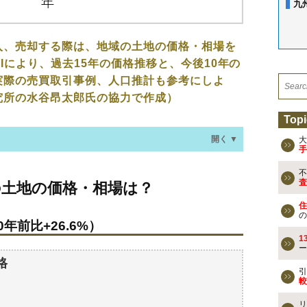
九
入、売却する際は、地域の土地の価格・相場を
Iにより、過去15年の価格推移と、今後10年の
実際の売買取引事例、人口推計も参考にしよ
究所の水谷昂太郎氏の協力で作成）
Topi
開く ▼
大
手
不
価格・相場は？
査
の土地の価格・相場は？
年前比+26.6%）
住
の
年前比+26.6%）
なる？
1
ー
過去の売買事例
格
引
較
検討しよう
リ