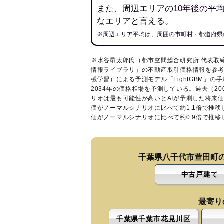
また、周辺エリアの10年後の平
なエリアと言える。
※周辺エリア平均は、周囲の市町村・都道府県
※水谷昂太郎氏（都市空間総合研究所 代表取
情報ライブラリ
」の不動産取引価格情報を参考
械学習）による予測モデル「LightGBM」の手
2034年の価格相場を予測している。過去（2
リオは最も可能性が高いとAIが予測した将来
価がノーマルシナリオに比べて約1.1倍で推
価がノーマルシナリオに比べて約0.9倍で推
千葉県八千代市萱田町
中古戸建て
最寄り
千葉県千葉市花見川区