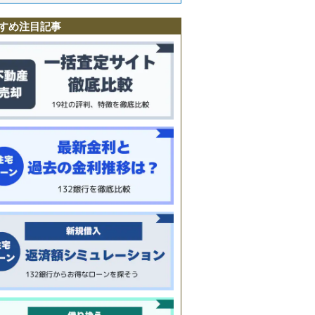
本
すめ注目記事