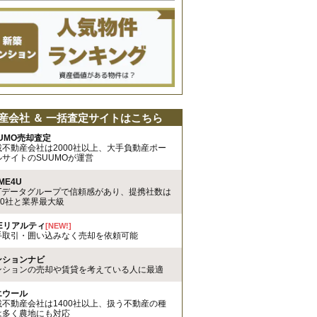
産会社 ＆ 一括査定サイトはこちら
UMO売却査定
載不動産会社は2000社以上、大手負動産ポー
ルサイトのSUUMOが運営
ME4U
TTデータグループで信頼感があり、提携社数は
00社と業界最大級
REリアルティ
[NEW!]
手取引・囲い込みなく売却を依頼可能
ンションナビ
ンションの売却や賃貸を考えている人に最適
エウール
載不動産会社は1400社以上、扱う不動産の種
は多く農地にも対応