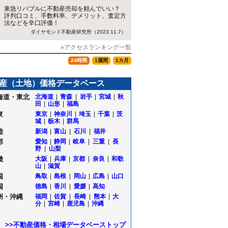
東急リバブルに不動産売却を頼んでいい？
評判口コミ、手数料率、デメリット、査定方
法などを辛口評価！
ダイヤモンド不動産研究所（2023.11.7）
»アクセスランキング一覧
24時間
1週間
1カ月
産（土地）価格データベース
海道・東北
北海道
|
青森
|
岩手
|
宮城
|
秋
田
|
山形
|
福島
東
東京
|
神奈川
|
埼玉
|
千葉
|
茨
城
|
栃木
|
群馬
陸
新潟
|
富山
|
石川
|
福井
部
愛知
|
静岡
|
岐阜
|
三重
|
長
野
|
山梨
畿
大阪
|
兵庫
|
京都
|
奈良
|
和歌
山
|
滋賀
国
鳥取
|
島根
|
岡山
|
広島
|
山口
国
徳島
|
香川
|
愛媛
|
高知
州・沖縄
福岡
|
佐賀
|
長崎
|
熊本
|
大
分
|
宮崎
|
鹿児島
|
沖縄
>>不動産価格・相場データベーストップ