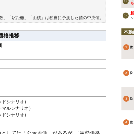
買える？
も
新
築数」「駅距離」「面積」は独自に予測した値の中央値。
ッ
不動
価格推移
価
グッドシナリオ）
ノーマルシナリオ）
バッドシナリオ）
としては「公示地価」があるが、"実勢価格