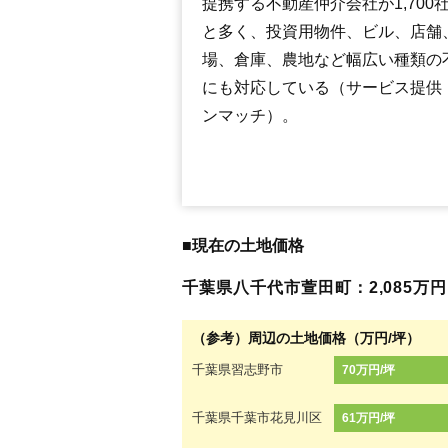
提携する不動産仲介会社が1,700
と多く、投資用物件、ビル、店舗
場、倉庫、農地など幅広い種類の
にも対応している（サービス提供
ンマッチ）。
■現在の土地価格
千葉県八千代市萱田町：2,085万円（
（参考）周辺の土地価格（万円/坪）
千葉県習志野市
70万円/坪
千葉県千葉市花見川区
61万円/坪