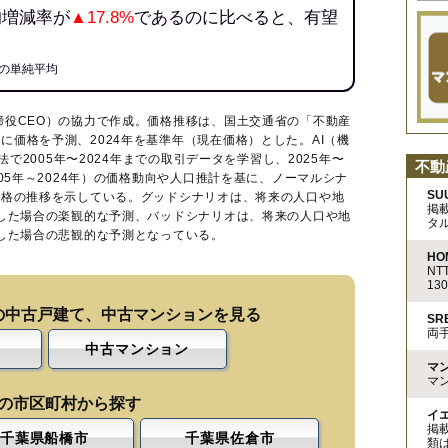
均増減率が
▲17.8%
であるのに比べると、有望
の単純平均
締役CEO）の協力で作成。価格推移は、国土交通省の「
不動産
に価格を予測、2024年を基準年（現在価格）とした。AI（機
法で2005年〜2024年までの取引データを学習し、2025年〜
不動
005年～2024年）の価格動向や人口推計を基に、ノーマルシナ
SU
価格の推移を示している。グッドシナリオは、将来の人口や地
掲
移した場合の楽観的な予測、バッドシナリオは、将来の人口や地
タ
移した場合の悲観的な予測となっている。
HO
N
13
の中古戸建て、中古マンションを見る
S
両
中古マンション
マ
マ
の市区町村から探す
イ
掲
千葉県船橋市
千葉県佐倉市
類