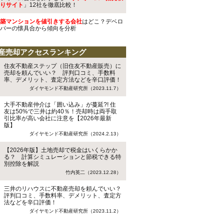
りサイト
」12社を徹底比較！
築マンションを値引きする会社
はどこ？デベロ
パーの懐具合から傾向を分析
産売却アクセスランキング
住友不動産ステップ（旧住友不動産販売）に
売却を頼んでいい？ 評判口コミ、手数料
率、デメリット、査定方法などを辛口評価！
ダイヤモンド不動産研究所（2023.11.7）
大手不動産仲介は「囲い込み」が蔓延?! 住
友は50%で三井は約40％！売却時は両手取
引比率が高い会社に注意を【2026年最新
版】
ダイヤモンド不動産研究所（2024.2.13）
【2026年版】土地売却で税金はいくらかか
る？ 計算シミュレーションと節税できる特
別控除を解説
竹内英二（2023.12.28）
三井のリハウスに不動産売却を頼んでいい？
評判口コミ、手数料率、デメリット、査定方
法などを辛口評価！
ダイヤモンド不動産研究所（2023.11.2）