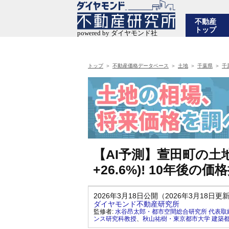
不動産
トップ
トップ
不動産価格データベース
土地
千葉県
千
【AI予測】萱田町の土地
+26.6%)! 10年後
2026年3月18日公開（2026年3月18日更
ダイヤモンド不動産研究所
監修者:
水谷昂太郎・都市空間総合研究所 代表取
ンス研究科教授
、
秋山祐樹・東京都市大学 建築