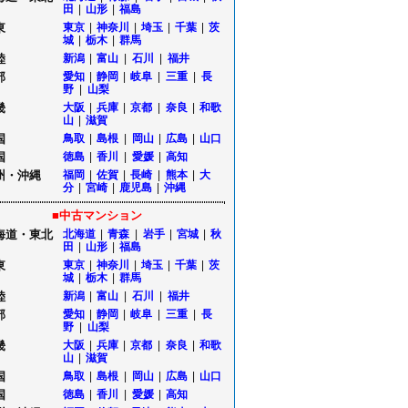
田
|
山形
|
福島
東
東京
|
神奈川
|
埼玉
|
千葉
|
茨
城
|
栃木
|
群馬
陸
新潟
|
富山
|
石川
|
福井
部
愛知
|
静岡
|
岐阜
|
三重
|
長
野
|
山梨
畿
大阪
|
兵庫
|
京都
|
奈良
|
和歌
山
|
滋賀
国
鳥取
|
島根
|
岡山
|
広島
|
山口
国
徳島
|
香川
|
愛媛
|
高知
州・沖縄
福岡
|
佐賀
|
長崎
|
熊本
|
大
分
|
宮崎
|
鹿児島
|
沖縄
■中古マンション
海道・東北
北海道
|
青森
|
岩手
|
宮城
|
秋
田
|
山形
|
福島
東
東京
|
神奈川
|
埼玉
|
千葉
|
茨
城
|
栃木
|
群馬
陸
新潟
|
富山
|
石川
|
福井
部
愛知
|
静岡
|
岐阜
|
三重
|
長
野
|
山梨
畿
大阪
|
兵庫
|
京都
|
奈良
|
和歌
山
|
滋賀
国
鳥取
|
島根
|
岡山
|
広島
|
山口
国
徳島
|
香川
|
愛媛
|
高知