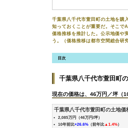
千葉県八千代市萱田町の土地を購
知っておくことが重要だ。そこでA
価格推移を推計した。公示地価や
う。（価格推移は都市空間総合研
目次
千葉県八千代市萱田町の土地の
千葉県八千代市萱田町
現在の価格は、46万円／坪（10
価格を詳細に分析しよう
現在の価格は、46万円／坪（10
駅からの徒歩距離で価格はどう
千葉県八千代市萱田町の土地の
千葉県八千代市萱田町の土地価
公示地価はいくら
2,085万円（46万円/坪）
エリアの将来性を人口予想から
10年前比
+26.6%
（前年比
▲1.4%
）