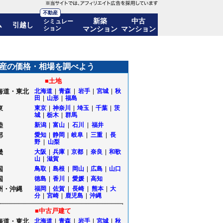
不動産
新築
中古
シミュレー
ム
引越し
ション
マンション
マンション
推移も公開｜千葉県八千代市
産の価格・相場を調べよう
■土地
海道・東北
北海道
|
青森
|
岩手
|
宮城
|
秋
田
|
山形
|
福島
東
東京
|
神奈川
|
埼玉
|
千葉
|
茨
城
|
栃木
|
群馬
陸
新潟
|
富山
|
石川
|
福井
部
愛知
|
静岡
|
岐阜
|
三重
|
長
野
|
山梨
畿
大阪
|
兵庫
|
京都
|
奈良
|
和歌
山
|
滋賀
国
鳥取
|
島根
|
岡山
|
広島
|
山口
国
徳島
|
香川
|
愛媛
|
高知
州・沖縄
福岡
|
佐賀
|
長崎
|
熊本
|
大
分
|
宮崎
|
鹿児島
|
沖縄
■中古戸建て
海道・東北
北海道
|
青森
|
岩手
|
宮城
|
秋