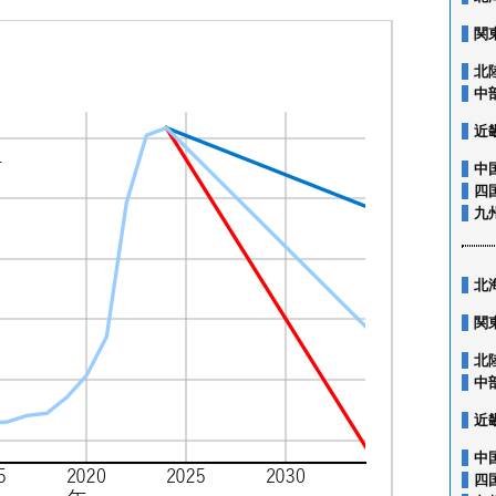
関
北
中
近
中
四
九
北
関
北
中
近
中
四