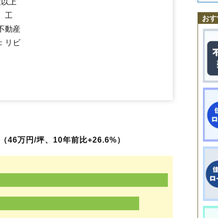
社以上
島田台
八千代台駅
下市場
京成大和田駅
下高野
桑橋
大学町
勝田台駅
高津東
八千代緑が丘駅
保品
緑が丘
麦丸
八千代中央駅
村上
、工
八千代台北
村上駅
東葉勝田台駅
八千代台西
八千代台東
八千代台南
ゆりのき台
吉橋
米
おす
村上南
勝田台北
高津
緑が丘西
不動産
：リビ
46万円/坪、10年前比+26.6%）