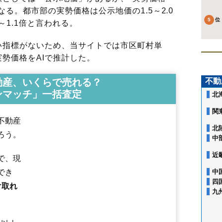
る。都市部の実勢価格は公示地価の1.5～2.0
～1.1倍と言われる。
指標がないため、当サイトでは市区町村単
勢価格をAIで推計した。
動産、いくらで売れる？
不動
ンマッチ」一括査定
北
関
不動産
北
ろう。
中
近
で、現
でき
中
四
け取れ
九
大和田
大和田新田
勝田
勝田台
勝田台南
神野
上高野
萱田
萱田町