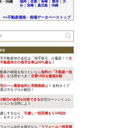
州・沖縄
福岡
|
佐賀
|
長崎
|
熊本
|
大
分
|
宮崎
|
鹿児島
|
沖縄
>>不動産価格・相場データベーストップ
cs
手不動産仲介会社は「両手取引」が蔓延！？
大
不動産仲介の両手比率は50%超も！
動産の相場を知りたいなら
無料の「不動産一括
定」
を活用すべき！
主要19社を徹底比較
宅ローン最新金利と長期推移
は？ 金利タイプ
選び方をプロが解説！
32銀行の金利を比較できる
住宅ローンシミュレ
ションを活用しよう
越しするなら「
引越し一括見積もり10社比
」をチェック！
フォーム会社を探すなら「
リフォーム一括見積