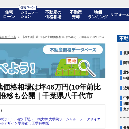
住宅ローン
住宅
不動産の
不動産
地価
シミュレー
リフォー
ローン
ション
価格相場
売却
ランキング
葉県八千代市
【AI予測】萱田町の土地価格相場は坪46万円(10年前比+26.6%)! 10年後の価格
不動
北
関
北
中
価格相場は坪46万円(10年前比
近
の価格推移も公開｜千葉県八千代市
中
四
九
新）
締役CEO
、
清水千弘・一橋大学 大学院ソーシャル・データサイエ
都市デザイン学部都市工学科教授
北