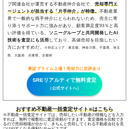
プ関連会社が運営する不動産仲介会社で、
売却専門エ
ージェントが担当する「片手仲介」が特徴。
不動産業
界で一般的な両手仲介にとらわれないため、
売主に寄
り添うサポート力に強みがあり、顧客満足度93％と高
い評価を得ている。
ソニーグループと共同開発したAI
技術を査定にも活用
しており、高値売却を目指したい
方におすすめだ。
※対応エリア：東京都、神奈川県、千葉県、埼玉
県、大阪府、兵庫県、京都府
東証プライム上場！売却力に定評あり
SREリアルティで無料査定
（公式サイトへ）
おすすめ不動産一括査定サイト
はこちら
※
※不動産一括査定サイトでは、売却したい不動産の情報などを入力
すれば、無料で複数社に査定依頼ができます。査定価格を比較でき
るので売却相場が分かり、きちんと売却してくれる不動産会社を見
つけやすくなる便利なサービスです。