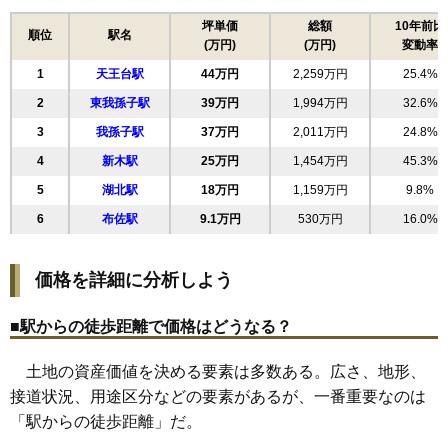
17
寿
35万円
2,382万円
37.3%
坪単価
総額
10年前比
順位
駅名
(万円)
(万円)
変動率
18
高野山
34万円
1,734万円
28.7%
1
天王台駅
44万円
2,259万円
25.4%
19
並木
32万円
1,613万円
31.0%
2
東我孫子駅
39万円
1,994万円
32.6%
20
中峠台
28万円
1,497万円
23.9%
3
我孫子駅
37万円
2,011万円
24.8%
21
久寺家
27万円
1,526万円
29.5%
4
新木駅
25万円
1,454万円
45.3%
22
栄
27万円
1,537万円
32.5%
5
湖北駅
18万円
1,159万円
9.8%
23
南新木
25万円
1,454万円
43.8%
6
布佐駅
9.1万円
530万円
16.0%
24
湖北台
24万円
1,686万円
15.4%
25
青山
23万円
2,698万円
40.7%
価格を詳細に分析しよう
26
岡発戸
23万円
1,245万円
17.6%
27
新々田
16万円
1,058万円
14.0%
■駅からの徒歩距離で価格はどうなる？
28
中里
16万円
1,221万円
12.8%
土地の資産価値を決める要素は多数ある。広さ、地形、
29
都部
15万円
1,064万円
7.5%
接道状況、用途区分などの要素があるが、一番重要なのは
30
布佐
15万円
868万円
14.3%
「駅からの徒歩距離」だ。
31
布佐平和台
14万円
820万円
12.9%