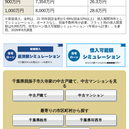
900万円
7,354万円
26.3万円
1,000万円
8,000万円
28.6万円
※新規借入。金利は、21-35年固定金利が2.49%(頭金10%以上)、借入期間35年とし
てシミュレーション。ボーナスなし、別途手数料等が必要。フラット35の借入限度
額は8,000万円。
住宅ローン借入可能額シミュレーション（年収から計算）
」を参
照。2026年8月調査
千葉県我孫子市久寺家の中古戸建て、中古マンションを見
る
中古戸建て
中古マンション
最寄りの市区町村から探す
千葉県柏市
千葉県印西市