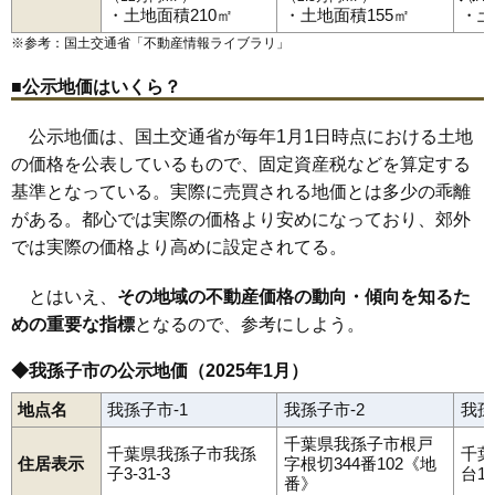
岡発戸
久寺家
高野山
寿
湖北台
栄
下ケ戸
柴崎
柴崎台
新々田
・土地面積210㎡
・土地面積155㎡
・土
台田
我孫子駅
つくし野
天王台駅
天王台
東我孫子駅
中里
中峠
中峠台
湖北駅
並木
新木駅
根戸
布佐駅
白山
東我孫子
※参考：国土交通省「
不動産情報ライブラリ
」
日秀
布佐
布佐平和台
布施
船戸
古戸
本町
緑
南青山
南新木
都
若松
■公示地価はいくら？
公示地価は、国土交通省が毎年1月1日時点における土地
の価格を公表しているもので、固定資産税などを算定する
基準となっている。実際に売買される地価とは多少の乖離
がある。都心では実際の価格より安めになっており、郊外
では実際の価格より高めに設定されてる。
とはいえ、
その地域の不動産価格の動向・傾向を知るた
めの重要な指標
となるので、参考にしよう。
◆我孫子市の公示地価（2025年1月）
地点名
我孫子市-1
我孫子市-2
我孫
千葉県我孫子市根戸
千葉県我孫子市我孫
千葉
住居表示
字根切344番102《地
子3-31-3
台1-
番》