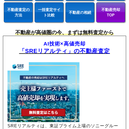
不動産査定の
一括査定サイ
不動産売却
不動産の相続
方法
ト比較
TOP
不動産が高値圏の今、まずは無料査定から
AI技術×高値売却
「SREリアルティ」の不動産査定
SREリアルティは、東証プライム上場のソニーグルー