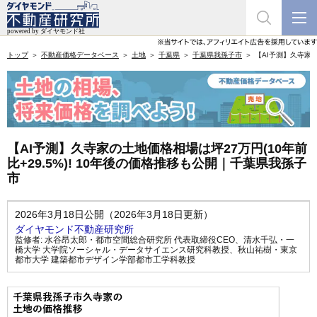
トップ
不動産価格データベース
土地
千葉県
千葉県我孫子市
【AI予測】久寺家の
【AI予測】久寺家の土地価格相場は坪27万円(10年前
比+29.5%)! 10年後の価格推移も公開｜千葉県我孫子
市
2026年3月18日公開（2026年3月18日更新）
ダイヤモンド不動産研究所
監修者:
水谷昂太郎・都市空間総合研究所 代表取締役CEO
、
清水千弘・一
橋大学 大学院ソーシャル・データサイエンス研究科教授
、
秋山祐樹・東京
都市大学 建築都市デザイン学部都市工学科教授