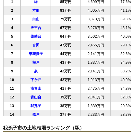
1
緑
85万円
4,699万円
77.6%
2
本町
83万円
4,005万円
41.1%
3
白山
79万円
3,873万円
39.8%
4
天王台
67万円
3,276万円
43.1%
5
柴崎台
64万円
3,502万円
40.0%
6
台田
47万円
2,465万円
29.1%
7
東我孫子
44万円
2,141万円
32.6%
8
根戸
43万円
1,837万円
34.9%
9
泉
42万円
2,141万円
38.2%
10
下ケ戸
42万円
1,913万円
40.0%
11
南青山
41万円
2,475万円
34.8%
12
青山台
39万円
2,041万円
32.3%
13
我孫子
38万円
1,839万円
20.3%
14
船戸
37万円
2,233万円
28.7%
15
つくし野
37万円
1,816万円
20.4%
我孫子市の土地相場ランキング（駅）
16
若松
37万円
2,218万円
37.9%