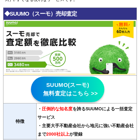
◆SUUMO（スーモ）売却査定
SUUMO(スーモ)
無料査定はこちら >>
・
圧倒的な知名度
を誇るSUUMOによる一括査定
サービス
特徴
・主要大手不動産会社から地元に強い不動産会社
まで
2000社以上
が登録