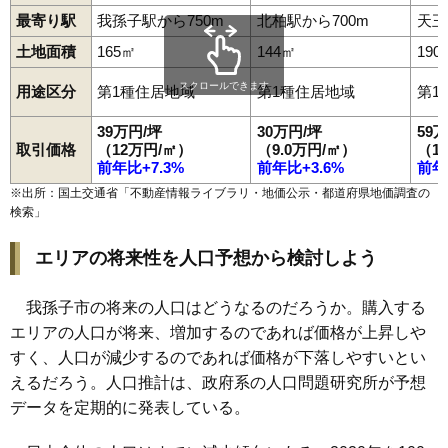
最寄り駅
我孫子駅から750m
北柏駅から700m
天王
土地面積
165㎡
144㎡
190
スクロールできます
用途区分
第1種住居地域
第1種住居地域
第1
39万円/坪
30万円/坪
59
取引価格
（12万円/㎡）
（9.0万円/㎡）
（1
前年比+7.3%
前年比+3.6%
前年
※出所：国土交通省「
不動産情報ライブラリ・地価公示・都道府県地価調査の
検索
」
エリアの将来性を人口予想から検討しよう
我孫子市の将来の人口はどうなるのだろうか。購入する
エリアの人口が将来、増加するのであれば価格が上昇しや
すく、人口が減少するのであれば価格が下落しやすいとい
えるだろう。人口推計は、政府系の人口問題研究所が予想
データを定期的に発表している。