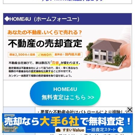
◆HOME4U（ホームフォーユー）
HOME4U
無料査定はこちら >>
・悪質な不動産会社はパトロールにより排除して
いる
特徴
・
20年以上の運営歴
があり信頼性が高い