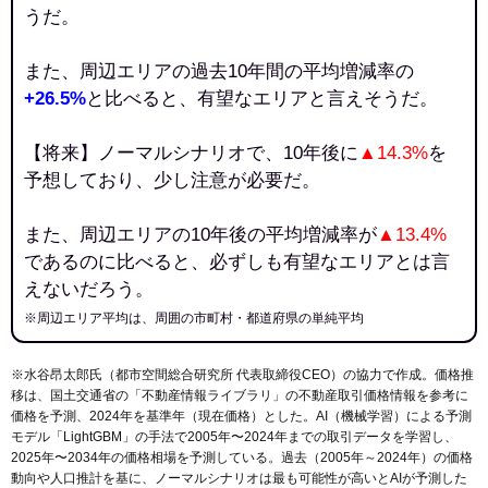
うだ。
また、周辺エリアの過去10年間の平均増減率の
+26.5%
と比べると、有望なエリアと言えそうだ。
【将来】ノーマルシナリオで、10年後に
▲14.3%
を
予想しており、少し注意が必要だ。
また、周辺エリアの10年後の平均増減率が
▲13.4%
であるのに比べると、必ずしも有望なエリアとは言
えないだろう。
※周辺エリア平均は、周囲の市町村・都道府県の単純平均
※水谷昂太郎氏（都市空間総合研究所 代表取締役CEO）の協力で作成。価格推
移は、国土交通省の「
不動産情報ライブラリ
」の不動産取引価格情報を参考に
価格を予測、2024年を基準年（現在価格）とした。AI（機械学習）による予測
モデル「LightGBM」の手法で2005年〜2024年までの取引データを学習し、
2025年〜2034年の価格相場を予測している。過去（2005年～2024年）の価格
動向や人口推計を基に、ノーマルシナリオは最も可能性が高いとAIが予測した