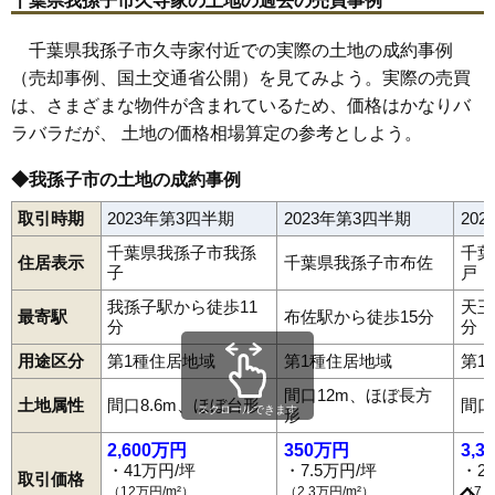
千葉県我孫子市久寺家の土地の過去の売買事例
千葉県我孫子市久寺家付近での実際の土地の成約事例
（売却事例、国土交通省公開）を見てみよう。実際の売買
は、さまざまな物件が含まれているため、価格はかなりバ
ラバラだが、 土地の価格相場算定の参考としよう。
◆我孫子市の土地の成約事例
取引時期
2023年第3四半期
2023年第3四半期
20
千葉県我孫子市我孫
千葉
住居表示
千葉県我孫子市布佐
子
戸
我孫子駅から徒歩11
天王
最寄駅
布佐駅から徒歩15分
分
分
用途区分
第1種住居地域
第1種住居地域
第1
間口12m、ほぼ長方
土地属性
間口8.6m、ほぼ台形
間口
スクロールできます
形
2,600万円
350万円
3,3
・41万円/坪
・7.5万円/坪
・2
取引価格
青山
青山台
我孫子
新木
新木野
新木村下
泉
都部
都部新田
（12万円/m²）
（2.3万円/m²）
（7.