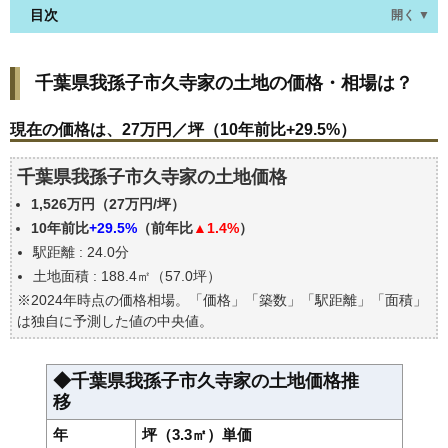
目次
開く ▼
千葉県我孫子市久寺家の土地の価格・相場は？
千葉県我孫子市久寺家の土地の価格・相場は？
現在の価格は、27万円／坪（10年前比+29.5%）
価格を詳細に分析しよう
現在の価格は、27万円／坪（10年前比+29.5%）
駅からの徒歩距離で価格はどうなる？
千葉県我孫子市久寺家の土地価格
千葉県我孫子市久寺家の土地の過去の売買事例
1,526万円（27万円/坪）
公示地価はいくら
10年前比
+29.5%
（前年比
▲1.4%
）
エリアの将来性を人口予想から検討しよう
駅距離 : 24.0分
自分の年収でいくらの不動産が買える？
土地面積 : 188.4㎡（57.0坪）
※2024年時点の価格相場。「価格」「築数」「駅距離」「面積」
は独自に予測した値の中央値。
◆千葉県我孫子市久寺家の土地価格推
移
年
坪（3.3㎡）単価