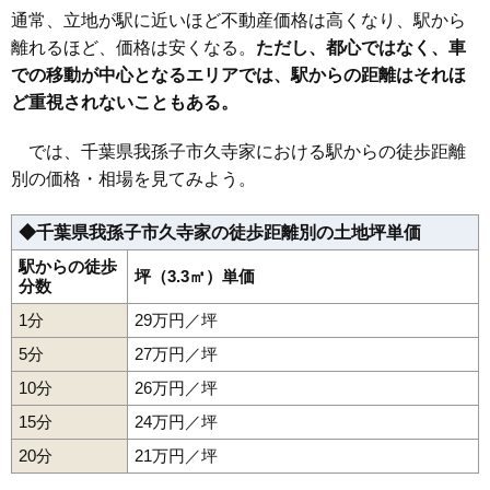
32
新木
14万円
778万円
9.1%
通常、立地が駅に近いほど不動産価格は高くなり、駅から
33
日秀
12万円
855万円
8.8%
離れるほど、価格は安くなる。
ただし、都心ではなく、車
での移動が中心となるエリアでは、駅からの距離はそれほ
34
都
11万円
522万円
12.0%
ど重視されないこともある。
35
古戸
11万円
578万円
11.1%
36
新木野
11万円
578万円
30.2%
では、千葉県我孫子市久寺家における駅からの徒歩距離
37
柴崎
9.9万円
419万円
-1.0%
別の価格・相場を見てみよう。
38
新木村下
8.9万円
1,215万円
36.3%
◆千葉県我孫子市久寺家の徒歩距離別の土地坪単価
39
都部新田
7.0万円
761万円
21.3%
40
中峠
7.0万円
342万円
5.3%
駅からの徒歩
坪（3.3㎡）単価
分数
41
布施
5.0万円
1,050万円
19.3%
1分
29万円／坪
5分
27万円／坪
10分
26万円／坪
15分
24万円／坪
20分
21万円／坪