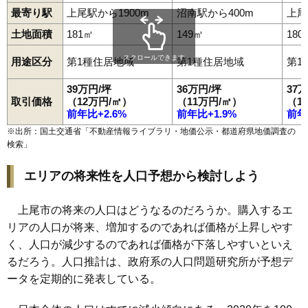
最寄り駅
上尾駅から1900m
沼南駅から400m
上尾
土地面積
181㎡
149㎡
180
スクロールできます
用途区分
第1種住居地域
第1種住居地域
第1
39万円/坪
36万円/坪
37
取引価格
（12万円/㎡）
（11万円/㎡）
（1
前年比+2.6%
前年比+1.9%
前年
※出所：国土交通省「
不動産情報ライブラリ・地価公示・都道府県地価調査の
検索
」
エリアの将来性を人口予想から検討しよう
上尾市の将来の人口はどうなるのだろうか。購入するエ
リアの人口が将来、増加するのであれば価格が上昇しやす
く、人口が減少するのであれば価格が下落しやすいといえ
るだろう。人口推計は、政府系の人口問題研究所が予想デ
ータを定期的に発表している。