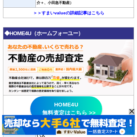
介＋、小田急不動産）
＞＞すまいvalueの詳細記事はこちら
◆HOME4U（ホームフォーユー）
HOME4U
無料査定はこちら >>
・悪質な不動産会社はパトロールにより排除して
いる