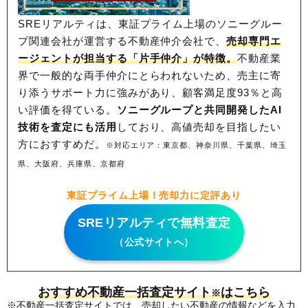
SREリアルティは、東証プライム上場のソニーグルー
プ関連会社が運営する不動産仲介会社で、
売却専門エ
ージェントが担当する「片手仲介」が特徴。
不動産業
界で一般的な両手仲介にとらわれないため、
売主に寄
り添うサポート力に強みがあり、顧客満足度93％と高
い評価を得ている。
ソニーグループと共同開発したAI
技術を査定にも活用
しており、高値売却を目指したい
方におすすめだ。
※対応エリア：東京都、神奈川県、千葉県、埼玉
県、大阪府、兵庫県、京都府
東証プライム上場！売却力に定評あり
SREリアルティで無料査定
（公式サイトへ）
おすすめ不動産一括査定サイト
はこちら
※
※不動産一括査定サイトでは、売却したい不動産の情報などを入力