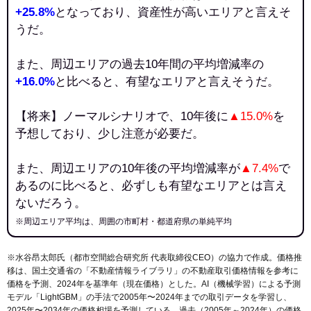
+25.8%
となっており、資産性が高いエリアと言えそ
うだ。
また、周辺エリアの過去10年間の平均増減率の
+16.0%
と比べると、有望なエリアと言えそうだ。
【将来】ノーマルシナリオで、10年後に
▲15.0%
を
予想しており、少し注意が必要だ。
また、周辺エリアの10年後の平均増減率が
▲7.4%
で
あるのに比べると、必ずしも有望なエリアとは言え
ないだろう。
※周辺エリア平均は、周囲の市町村・都道府県の単純平均
※水谷昂太郎氏（都市空間総合研究所 代表取締役CEO）の協力で作成。価格推
移は、国土交通省の「
不動産情報ライブラリ
」の不動産取引価格情報を参考に
価格を予測、2024年を基準年（現在価格）とした。AI（機械学習）による予測
モデル「LightGBM」の手法で2005年〜2024年までの取引データを学習し、
2025年〜2034年の価格相場を予測している。過去（2005年～2024年）の価格