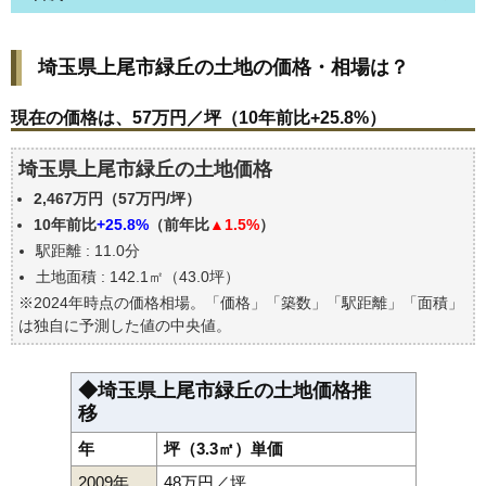
埼玉県上尾市緑丘の土地の価格・相場は？
埼玉県上尾市緑丘の土地の価格・相場は？
現在の価格は、57万円／坪（10年前比+25.8%）
価格を詳細に分析しよう
現在の価格は、57万円／坪（10年前比+25.8%）
駅からの徒歩距離で価格はどうなる？
埼玉県上尾市緑丘の土地価格
埼玉県上尾市緑丘の土地の過去の売買事例
2,467万円（57万円/坪）
公示地価はいくら
10年前比
+25.8%
（前年比
▲1.5%
）
エリアの将来性を人口予想から検討しよう
駅距離 : 11.0分
自分の年収でいくらの不動産が買える？
土地面積 : 142.1㎡（43.0坪）
※2024年時点の価格相場。「価格」「築数」「駅距離」「面積」
は独自に予測した値の中央値。
◆埼玉県上尾市緑丘の土地価格推
移
年
坪（3.3㎡）単価
2009年
48万円／坪