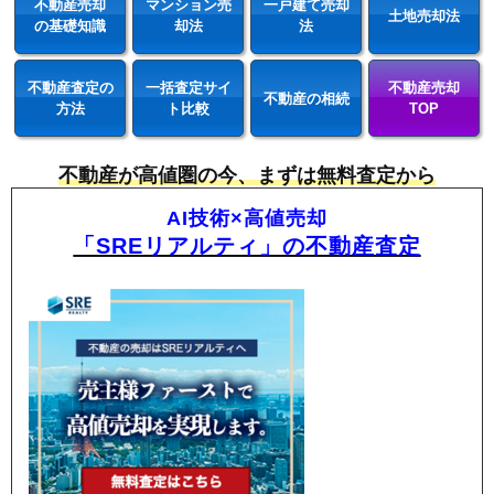
不動産売却
マンション売
一戸建て売却
土地売却法
の基礎知識
却法
法
不動産査定の
一括査定サイ
不動産売却
不動産の相続
方法
ト比較
TOP
不動産が高値圏の今、まずは無料査定から
AI技術×高値売却
「SREリアルティ」の不動産査定