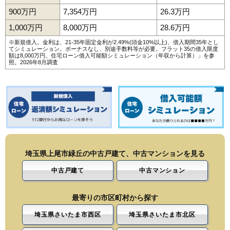
900万円
7,354万円
26.3万円
1,000万円
8,000万円
28.6万円
※新規借入。金利は、21-35年固定金利が2.49%(頭金10%以上)、借入期間35年とし
てシミュレーション。ボーナスなし、別途手数料等が必要。フラット35の借入限度
額は8,000万円。
住宅ローン借入可能額シミュレーション（年収から計算）
」を参
照。2026年8月調査
埼玉県上尾市緑丘の中古戸建て、中古マンションを見る
中古戸建て
中古マンション
最寄りの市区町村から探す
埼玉県さいたま市西区
埼玉県さいたま市北区