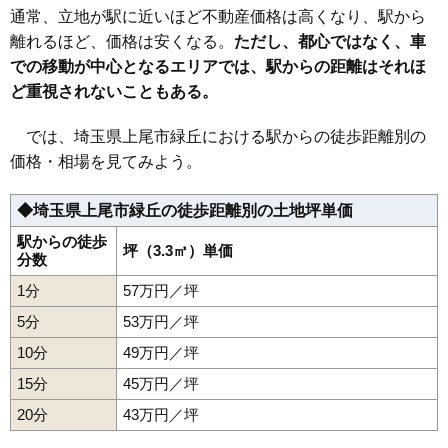
30
久保
44万円
1,881万円
24.8%
通常、立地が駅に近いほど不動産価格は高くなり、駅から
31
栄町
44万円
2,143万円
17.7%
離れるほど、価格は安くなる。
ただし、都心ではなく、車
での移動が中心となるエリアでは、駅からの距離はそれほ
32
壱丁目
43万円
2,119万円
20.9%
ど重視されないこともある。
33
小敷谷
43万円
2,327万円
17.8%
34
壱丁目北
42万円
2,290万円
15.5%
では、埼玉県上尾市緑丘における駅からの徒歩距離別の
35
西門前
42万円
2,515万円
24.7%
価格・相場を見てみよう。
36
上尾下
42万円
2,117万円
14.1%
◆埼玉県上尾市緑丘の徒歩距離別の土地坪単価
37
原市
40万円
1,848万円
18.8%
38
壱丁目東
38万円
2,661万円
21.7%
駅からの徒歩
坪（3.3㎡）単価
分数
39
大谷本郷
37万円
1,609万円
14.3%
1分
57万円／坪
40
中新井
28万円
1,698万円
8.0%
5分
53万円／坪
41
平塚
26万円
1,117万円
-5.7%
10分
49万円／坪
42
上尾村
25万円
967万円
3.7%
15分
45万円／坪
43
南
23万円
1,261万円
12.0%
20分
44
上尾宿
43万円／坪
23万円
1,881万円
4.2%
45
中分
22万円
1,179万円
9.0%