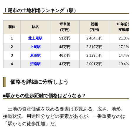
15
富士見
54万円
2,097万円
21.2%
上尾市の土地相場ランキング（駅）
16
錦町
53万円
2,267万円
20.2%
17
弁財
51万円
2,280万円
21.8%
坪単価
総額
10年前比
順位
駅名
(万円)
(万円)
変動率
18
泉台
50万円
2,120万円
26.0%
1
北上尾駅
51万円
2,464万円
21.8%
19
五番町
49万円
1,970万円
17.1%
2
上尾駅
48万円
2,319万円
17.1%
20
今泉
49万円
2,302万円
21.5%
3
原市駅
46万円
2,129万円
14.4%
21
向山
48万円
2,451万円
22.6%
4
沼南駅
43万円
2,001万円
19.4%
22
瓦葺
47万円
2,130万円
17.1%
23
日の出
47万円
1,864万円
12.6%
価格を詳細に分析しよう
24
壱丁目南
46万円
2,312万円
18.6%
25
小泉
46万円
2,220万円
23.0%
■駅からの徒歩距離で価格はどうなる？
26
東町
44万円
1,772万円
14.2%
土地の資産価値を決める要素は多数ある。広さ、地形、
27
二ツ宮
44万円
1,904万円
18.7%
接道状況、用途区分などの要素があるが、一番重要なのは
28
上
44万円
1,849万円
20.3%
「駅からの徒歩距離」だ。
29
壱丁目西
44万円
1,976万円
14.3%