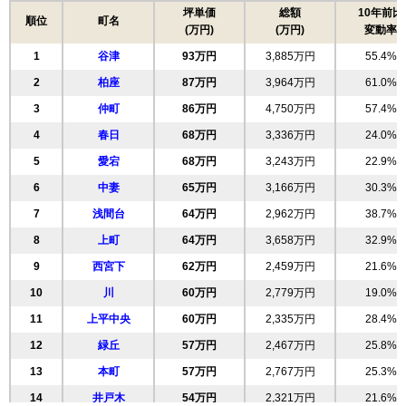
坪単価
総額
10年前比
順位
町名
(万円)
(万円)
変動率
1
谷津
93万円
3,885万円
55.4%
2
柏座
87万円
3,964万円
61.0%
3
仲町
86万円
4,750万円
57.4%
4
春日
68万円
3,336万円
24.0%
5
愛宕
68万円
3,243万円
22.9%
6
中妻
65万円
3,166万円
30.3%
7
浅間台
64万円
2,962万円
38.7%
8
上町
64万円
3,658万円
32.9%
9
西宮下
62万円
2,459万円
21.6%
10
川
60万円
2,779万円
19.0%
11
上平中央
60万円
2,335万円
28.4%
12
緑丘
57万円
2,467万円
25.8%
13
本町
57万円
2,767万円
25.3%
14
井戸木
54万円
2,321万円
21.6%