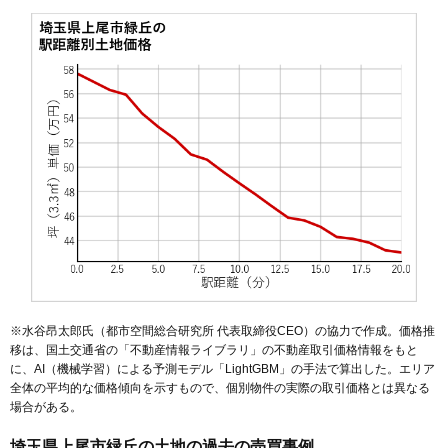
46
上野
21万円
825万円
9.7%
47
地頭方
20万円
901万円
-7.3%
48
領家
17万円
2,087万円
1.2%
49
畔吉
15万円
956万円
-0.8%
50
須ケ谷
15万円
1,208万円
10.2%
51
戸崎
12万円
1,563万円
10.2%
52
菅谷
11万円
854万円
-4.6%
53
平方
10万円
860万円
1.8%
54
平方領々家
9.9万円
607万円
-10.9%
55
堤崎
8.7万円
402万円
-1.2%
56
藤波
7.7万円
743万円
-8.4%
※水谷昂太郎氏（都市空間総合研究所 代表取締役CEO）の協力で作成。価格推
57
上野本郷
5.3万円
1,363万円
-13.3%
移は、国土交通省の「
不動産情報ライブラリ
」の不動産取引価格情報をもと
に、AI（機械学習）による予測モデル「LightGBM」の手法で算出した。エリア
全体の平均的な価格傾向を示すもので、個別物件の実際の取引価格とは異なる
場合がある。
埼玉県上尾市緑丘の土地の過去の売買事例