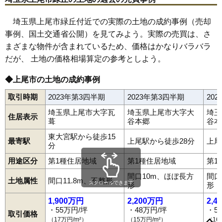
埼玉県上尾市緑丘付近での実際の土地の成約事例（売却
事例、国土交通省公開）を見てみよう。実際の売買は、さ
まざまな物件が含まれているため、価格はかなりバラバラ
だが、 土地の価格相場算定の参考としよう。
◆上尾市の土地の成約事例
取引時期
2023年第3四半期
2023年第3四半期
20
埼玉県上尾市大字瓦
埼玉県上尾市大字大
埼玉
住居表示
葺
谷本郷
谷本
東大宮駅から徒歩15
最寄駅
上尾駅から徒歩28分
上尾
分
用途区分
第1種住居地域
第1種住居地域
第1
間口10m、ほぼ長方
間口
土地属性
間口11.8m、不整形
スクロールできます
形
形
1,900万円
2,200万円
2,4
・55万円/坪
・48万円/坪
・5
取引価格
上尾下
上尾宿
上尾村
浅間台
東町
畔吉
愛宕
泉台
壱丁目
井戸木
（17万円/m²）
（15万円/m²）
（16