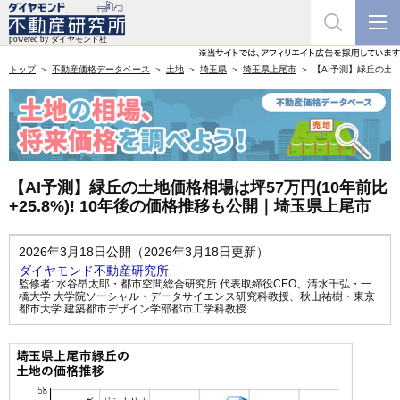
トップ
不動産価格データベース
土地
埼玉県
埼玉県上尾市
【AI予測】緑丘の土地
【AI予測】緑丘の土地価格相場は坪57万円(10年前比
+25.8%)! 10年後の価格推移も公開｜埼玉県上尾市
2026年3月18日公開（2026年3月18日更新）
ダイヤモンド不動産研究所
監修者:
水谷昂太郎・都市空間総合研究所 代表取締役CEO
、
清水千弘・一
橋大学 大学院ソーシャル・データサイエンス研究科教授
、
秋山祐樹・東京
都市大学 建築都市デザイン学部都市工学科教授