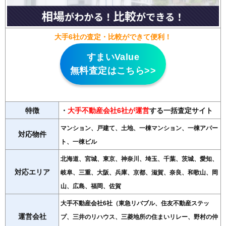
大手6社の査定・比較ができて便利！
すまいValue
無料査定はこちら>>
特徴
・
大手不動産会社6社が運営
する一括査定サイト
マンション、戸建て、土地、一棟マンション、一棟アパー
対応物件
ト、一棟ビル
北海道、宮城、東京、神奈川、埼玉、千葉、茨城、愛知、
対応エリア
岐阜、三重、大阪、兵庫、京都、滋賀、奈良、和歌山、岡
山、広島、福岡、佐賀
大手不動産会社6社（東急リバブル、住友不動産ステッ
運営会社
プ、三井のリハウス、三菱地所の住まいリレー、野村の仲