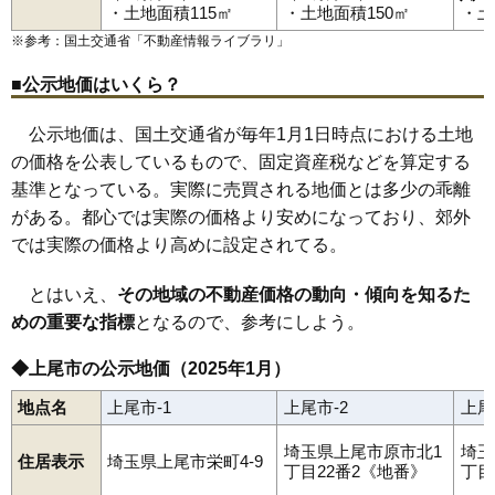
今泉
上野
上野本郷
大谷本郷
柏座
春日
上
上町
川
瓦葺
久保
小泉
・土地面積115㎡
・土地面積150㎡
・土
小敷谷
五番町
栄町
地頭方
須ケ谷
菅谷
堤崎
戸崎
中新井
仲町
上尾駅
北上尾駅
原市駅
沼南駅
中妻
中分
錦町
西宮下
西門前
原市
日の出
平方
平方領々家
平塚
※参考：国土交通省「
不動産情報ライブラリ
」
藤波
富士見
弁財
本町
緑丘
南
向山
谷津
領家
二ツ宮
上平中央
壱丁目北
壱丁目西
壱丁目東
壱丁目南
■公示地価はいくら？
公示地価は、国土交通省が毎年1月1日時点における土地
の価格を公表しているもので、固定資産税などを算定する
基準となっている。実際に売買される地価とは多少の乖離
がある。都心では実際の価格より安めになっており、郊外
では実際の価格より高めに設定されてる。
とはいえ、
その地域の不動産価格の動向・傾向を知るた
めの重要な指標
となるので、参考にしよう。
◆上尾市の公示地価（2025年1月）
地点名
上尾市-1
上尾市-2
上尾
埼玉県上尾市原市北1
埼玉
住居表示
埼玉県上尾市栄町4-9
丁目22番2《地番》
丁目