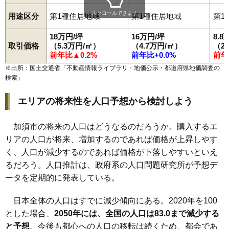
スクロールできます
用途区分
第1種住居地域
第1種住居地域
第1
18万円/坪
16万円/坪
8.8
取引価格
（5.3万円/㎡）
（4.7万円/㎡）
（2
前年比▲0.2%
前年比+0.0%
前年
※出所：国土交通省「
不動産情報ライブラリ・地価公示・都道府県地価調査の
検索
」
エリアの将来性を人口予想から検討しよう
加須市の将来の人口はどうなるのだろうか。購入するエ
リアの人口が将来、増加するのであれば価格が上昇しやす
く、人口が減少するのであれば価格が下落しやすいといえ
るだろう。人口推計は、政府系の人口問題研究所が予想デ
ータを定期的に発表している。
日本全体の人口はすでに減少傾向にある。2020年を100
とした場合、
2050年には、全国の人口は83.0まで減少する
と予想
。今後も都心への人口の移転は続くため、都会であ