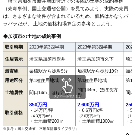
埼玉県加須市新井新田付近での実際の土地の成約事例
（売却事例、国土交通省公開）を見てみよう。実際の売買
63
上崎
2.9万円
428万円
0.3%
は、さまざまな物件が含まれているため、価格はかなりバ
64
北平野
2.8万円
445万円
-3.8%
ラバラだが、 土地の価格相場算定の参考としよう。
65
鴻茎
2.8万円
426万円
8.1%
66
北大桑
2.7万円
909万円
-2.3%
◆加須市の土地の成約事例
67
砂原
2.7万円
379万円
0.6%
取引時期
2023年第3四半期
2023年第3四半期
20
68
中ノ目
2.7万円
521万円
-1.7%
住居表示
埼玉県加須市旗井
埼玉県加須市久下
埼玉
69
中樋遣川
2.6万円
268万円
-12.0%
70
外記新田
2.5万円
334万円
-6.1%
最寄駅
栗橋駅から徒歩9分
加須駅から徒歩19分
加須
71
柏戸
2.4万円
576万円
-10.5%
用途区分
第1種住居地域
第1種住居地域
第1
72
平永
2.4万円
362万円
-1.7%
間口44m、ほぼ長方
土地属性
間口19m、ほぼ台形
間口
形
73
弥兵衛
2.4万円
185万円
-10.6%
スクロールできます
850万円
2,600万円
25
74
新井新田
2.3万円
1,409万円
1.6%
・14万円/坪
・6.6万円/坪
・5
取引価格
75
志多見
2.3万円
498万円
-3.6%
（4.3万円/m²）
（2.0万円/m²）
（1.
愛宕
阿良川
大桑
大越
大室
岡古井
上樋遣川
上三俣
川口
北小浜
・土地面積200㎡
・土地面積1300㎡
・土
76
戸室
2.3万円
545万円
-1.9%
北篠崎
北辻
久下
串作
志多見
下高柳
下樋遣川
下三俣
諏訪
外野
※参考：国土交通省「
不動産情報ライブラリ
」
大門町
多門寺
中央
常泉
東栄
戸川
土手
中樋遣川
花崎
花崎北
77
下樋遣川
2.3万円
276万円
-14.6%