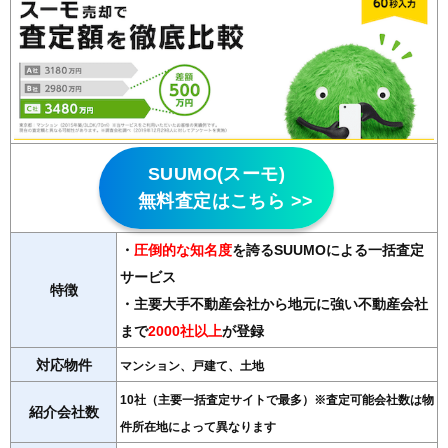
SUUMO(スーモ)
無料査定はこちら >>
・
圧倒的な知名度
を誇るSUUMOによる一括査定
サービス
特徴
・主要大手不動産会社から地元に強い不動産会社
まで
2000社以上
が登録
対応物件
マンション、戸建て、土地
10社（主要一括査定サイトで最多）※査定可能会社数は物
紹介会社数
件所在地によって異なります