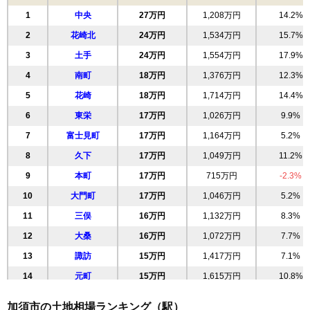
1
中央
27万円
1,208万円
14.2%
2
花崎北
24万円
1,534万円
15.7%
3
土手
24万円
1,554万円
17.9%
4
南町
18万円
1,376万円
12.3%
5
花崎
18万円
1,714万円
14.4%
6
東栄
17万円
1,026万円
9.9%
7
富士見町
17万円
1,164万円
5.2%
8
久下
17万円
1,049万円
11.2%
9
本町
17万円
715万円
-2.3%
10
大門町
17万円
1,046万円
5.2%
11
三俣
16万円
1,132万円
8.3%
12
大桑
16万円
1,072万円
7.7%
13
諏訪
15万円
1,417万円
7.1%
14
元町
15万円
1,615万円
10.8%
15
旗井
15万円
838万円
2.4%
加須市の土地相場ランキング（駅）