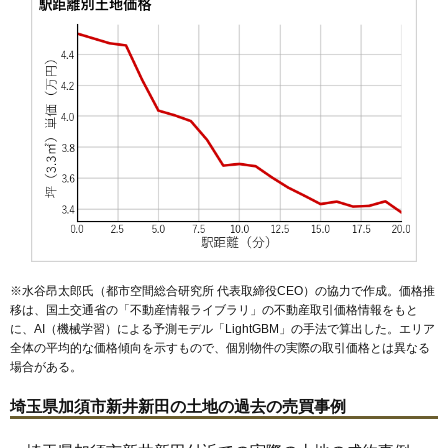
47
岡古井
4.5万円
460万円
-1.3%
48
戸川
4.4万円
80万円
-9.2%
49
柳生
4.4万円
392万円
-12.1%
50
小野袋
3.8万円
655万円
-7.5%
51
中種足
3.8万円
397万円
-3.5%
52
道地
3.8万円
542万円
5.4%
53
牛重
3.7万円
676万円
3.0%
54
駒場
3.6万円
452万円
-12.7%
55
上種足
3.3万円
364万円
-6.7%
56
大室
3.3万円
593万円
3.6%
※水谷昂太郎氏（都市空間総合研究所 代表取締役CEO）の協力で作成。価格推
57
中渡
3.2万円
260万円
-2.9%
移は、国土交通省の「
不動産情報ライブラリ
」の不動産取引価格情報をもと
に、AI（機械学習）による予測モデル「LightGBM」の手法で算出した。エリア
58
芋茎
3.2万円
680万円
10.8%
全体の平均的な価格傾向を示すもので、個別物件の実際の取引価格とは異なる
59
上三俣
3.2万円
613万円
-6.8%
場合がある。
60
北辻
3.1万円
563万円
-9.2%
埼玉県加須市新井新田の土地の過去の売買事例
61
北篠崎
3.0万円
218万円
-8.7%
62
杓子木
3.0万円
389万円
-0.5%