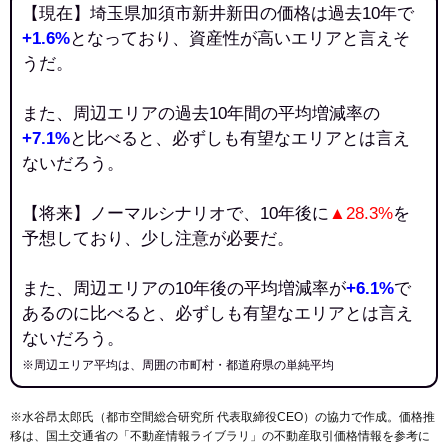
【現在】埼玉県加須市新井新田の価格は過去10年で
+1.6%
となっており、資産性が高いエリアと言えそ
うだ。
また、周辺エリアの過去10年間の平均増減率の
+7.1%
と比べると、必ずしも有望なエリアとは言え
ないだろう。
【将来】ノーマルシナリオで、10年後に
▲28.3%
を
予想しており、少し注意が必要だ。
また、周辺エリアの10年後の平均増減率が
+6.1%
で
あるのに比べると、必ずしも有望なエリアとは言え
ないだろう。
※周辺エリア平均は、周囲の市町村・都道府県の単純平均
※水谷昂太郎氏（都市空間総合研究所 代表取締役CEO）の協力で作成。価格推
移は、国土交通省の「
不動産情報ライブラリ
」の不動産取引価格情報を参考に