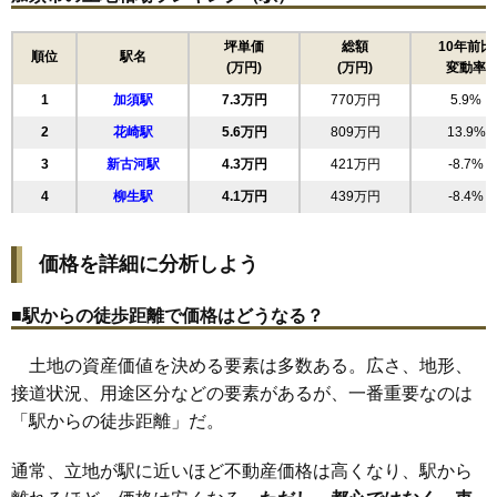
16
根古屋
12万円
783万円
7.1%
17
礼羽
11万円
1,138万円
-1.7%
坪単価
総額
10年前比
順位
駅名
(万円)
(万円)
変動率
18
北下新井
11万円
1,030万円
0.5%
1
加須駅
7.3万円
770万円
5.9%
19
陽光台
10万円
574万円
2.1%
2
花崎駅
5.6万円
809万円
13.9%
20
外川
9.7万円
958万円
6.4%
3
新古河駅
4.3万円
421万円
-8.7%
21
騎西
9.5万円
655万円
-0.5%
4
柳生駅
4.1万円
439万円
-8.4%
22
不動岡
9.4万円
874万円
10.3%
23
正能
9.3万円
822万円
7.5%
価格を詳細に分析しよう
24
川口
8.1万円
849万円
8.2%
25
常泉
7.6万円
675万円
1.9%
■駅からの徒歩距離で価格はどうなる？
26
愛宕
7.5万円
1,115万円
1.5%
土地の資産価値を決める要素は多数ある。広さ、地形、
27
向古河
7.1万円
414万円
-5.4%
接道状況、用途区分などの要素があるが、一番重要なのは
28
南篠崎
7.0万円
929万円
15.0%
「駅からの徒歩距離」だ。
29
下高柳
6.8万円
794万円
3.8%
30
北小浜
6.6万円
727万円
0.2%
通常、立地が駅に近いほど不動産価格は高くなり、駅から
31
琴寄
6.5万円
691万円
5.6%