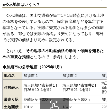
平永
富士見町
不動岡
船越
本町
水深
南大桑
南小浜
南篠崎
南町
78
阿良川
2.2万円
402万円
-6.9%
馬内
元町
礼羽
割目
阿佐間
新井新田
飯積
伊賀袋
芋茎
牛重
■公示地価はいくら？
花崎駅
加須駅
新古河駅
柳生駅
内田ケ谷
小野袋
柏戸
上崎
上高柳
上種足
騎西
北大桑
北下新井
79
内田ケ谷
2.2万円
573万円
-3.0%
北平野
外記新田
鴻茎
琴寄
駒場
栄
佐波
下崎
杓子木
正能
新川通
公示地価は、国土交通省が毎年1月1日時点における土地
砂原
外川
外田ケ谷
道地
道目
戸崎
戸室
中種足
中ノ目
中渡
80
串作
2.1万円
395万円
-9.5%
根古屋
旗井
日出安
細間
間口
向古河
麦倉
柳生
弥兵衛
陽光台
の価格を公表しているもので、固定資産税などを算定する
三俣
81
外野
2.1万円
313万円
-14.5%
基準となっている。実際に売買される地価とは多少の乖離
82
細間
2.0万円
215万円
-19.8%
がある。都心では実際の価格より安めになっており、郊外
83
佐波
1.9万円
324万円
-16.5%
では実際の価格より高めに設定されてる。
84
阿佐間
1.9万円
574万円
-1.5%
とはいえ、
その地域の不動産価格の動向・傾向を知るた
85
割目
1.9万円
982万円
-5.1%
めの重要な指標
となるので、参考にしよう。
86
戸崎
1.9万円
111万円
-0.6%
◆加須市の公示地価（2025年1月）
87
新川通
1.4万円
260万円
-15.9%
88
道目
1.2万円
231万円
-18.5%
地点名
加須市-1
加須市-2
加須
89
上樋遣川
1.2万円
232万円
-30.7%
埼玉
埼玉県加須市花崎1丁
埼玉県加須市旗井2丁
住居表示
新田
90
飯積
1.1万円
273万円
-28.9%
目26番10《地番》
目37番21《地番》
番》
91
大越
1.0万円
203万円
-29.7%
最寄り駅
花崎駅から300m
栗橋駅から660m
加須
土地面積
101㎡
184㎡
226