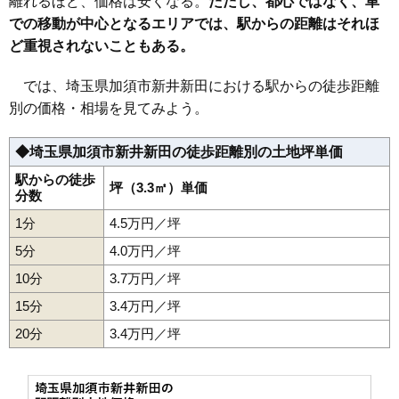
離れるほど、価格は安くなる。
ただし、都心ではなく、車
での移動が中心となるエリアでは、駅からの距離はそれほ
32
船越
6.1万円
871万円
9.4%
ど重視されないこともある。
33
外田ケ谷
6.1万円
399万円
2.7%
34
水深
6.0万円
762万円
9.0%
では、埼玉県加須市新井新田における駅からの徒歩距離
35
伊賀袋
5.9万円
444万円
-0.2%
別の価格・相場を見てみよう。
36
下三俣
5.4万円
490万円
-3.5%
◆埼玉県加須市新井新田の徒歩距離別の土地坪単価
37
多門寺
5.4万円
708万円
3.4%
38
日出安
5.4万円
820万円
6.7%
駅からの徒歩
坪（3.3㎡）単価
分数
39
麦倉
5.1万円
456万円
-2.1%
1分
4.5万円／坪
40
下崎
5.1万円
532万円
-1.9%
5分
4.0万円／坪
41
南大桑
5.0万円
766万円
12.1%
10分
3.7万円／坪
42
馬内
5.0万円
653万円
-2.4%
15分
3.4万円／坪
43
間口
5.0万円
509万円
-0.1%
20分
44
栄
3.4万円／坪
4.7万円
539万円
-2.2%
45
上高柳
4.7万円
683万円
7.2%
46
南小浜
4.6万円
829万円
7.2%