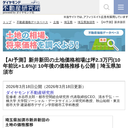
トップ
不動産価格データベース
土地
埼玉県
埼玉県加須市
【AI予測】新井新田の
【AI予測】新井新田の土地価格相場は坪2.3万円(10
年前比+1.6%)! 10年後の価格推移も公開｜埼玉県加
須市
2026年3月18日公開（2026年3月18日更新）
ダイヤモンド不動産研究所
監修者:
水谷昂太郎・都市空間総合研究所 代表取締役CEO
、
清水千弘・一
橋大学 大学院ソーシャル・データサイエンス研究科教授
、
秋山祐樹・東京
都市大学 建築都市デザイン学部都市工学科教授