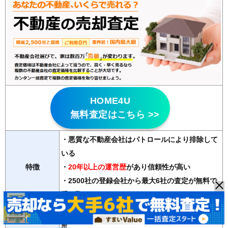
HOME4U
無料査定はこちら >>
・悪質な不動産会社はパトロールにより排除して
いる
特徴
・
20年以上の運営歴
があり信頼性が高い
・2500社の登録会社から最大6社の査定が無料で
受け取れる
マンション、戸建て、土地、ビル、アパート、店舗・事務
対応物件
所