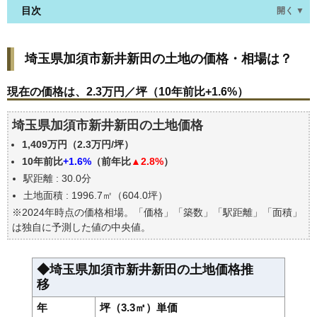
目次
開く ▼
埼玉県加須市新井新田の土地の価格・相場は？
埼玉県加須市新井新田の土地の価格・相場は？
現在の価格は、2.3万円／坪（10年前比+1.6%）
価格を詳細に分析しよう
現在の価格は、2.3万円／坪（10年前比+1.6%）
駅からの徒歩距離で価格はどうなる？
埼玉県加須市新井新田の土地価格
埼玉県加須市新井新田の土地の過去の売買事例
1,409万円（2.3万円/坪）
公示地価はいくら
10年前比
+1.6%
（前年比
▲2.8%
）
エリアの将来性を人口予想から検討しよう
駅距離 : 30.0分
自分の年収でいくらの不動産が買える？
土地面積 : 1996.7㎡（604.0坪）
※2024年時点の価格相場。「価格」「築数」「駅距離」「面積」
は独自に予測した値の中央値。
◆埼玉県加須市新井新田の土地価格推
移
年
坪（3.3㎡）単価