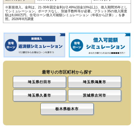
※新規借入。金利は、21-35年固定金利が2.49%(頭金10%以上)、借入期間35年とし
てシミュレーション。ボーナスなし、別途手数料等が必要。フラット35の借入限度
額は8,000万円。
住宅ローン借入可能額シミュレーション（年収から計算）
」を参
照。2026年8月調査
最寄りの市区町村から探す
埼玉県行田市
埼玉県鴻巣市
埼玉県久喜市
茨城県古河市
栃木県栃木市