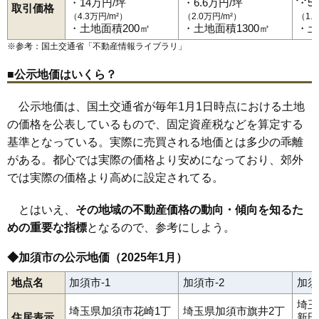
平永
富士見町
不動岡
船越
本町
水深
南大桑
南小浜
南篠崎
南町
・14万円/坪
・6.6万円/坪
・5
取引価格
75
志多見
2.3万円
498万円
-3.6%
馬内
元町
礼羽
割目
阿佐間
新井新田
飯積
伊賀袋
芋茎
牛重
（4.3万円/m²）
（2.0万円/m²）
（1.
花崎駅
加須駅
新古河駅
柳生駅
内田ケ谷
小野袋
柏戸
上崎
上高柳
上種足
騎西
北大桑
北下新井
・土地面積200㎡
・土地面積1300㎡
・土
76
戸室
2.3万円
545万円
-1.9%
北平野
外記新田
鴻茎
琴寄
駒場
栄
佐波
下崎
杓子木
正能
新川通
砂原
外川
外田ケ谷
道地
道目
戸崎
戸室
中種足
中ノ目
中渡
※参考：国土交通省「
不動産情報ライブラリ
」
77
下樋遣川
2.3万円
276万円
-14.6%
根古屋
旗井
日出安
細間
間口
向古河
麦倉
柳生
弥兵衛
陽光台
三俣
78
阿良川
2.2万円
402万円
-6.9%
■公示地価はいくら？
79
内田ケ谷
2.2万円
573万円
-3.0%
公示地価は、国土交通省が毎年1月1日時点における土地
80
串作
2.1万円
395万円
-9.5%
の価格を公表しているもので、固定資産税などを算定する
81
外野
2.1万円
313万円
-14.5%
基準となっている。実際に売買される地価とは多少の乖離
82
細間
2.0万円
215万円
-19.8%
がある。都心では実際の価格より安めになっており、郊外
83
佐波
1.9万円
324万円
-16.5%
では実際の価格より高めに設定されてる。
84
阿佐間
1.9万円
574万円
-1.5%
とはいえ、
その地域の不動産価格の動向・傾向を知るた
85
割目
1.9万円
982万円
-5.1%
めの重要な指標
となるので、参考にしよう。
86
戸崎
1.9万円
111万円
-0.6%
◆加須市の公示地価（2025年1月）
87
新川通
1.4万円
260万円
-15.9%
88
道目
1.2万円
231万円
-18.5%
地点名
加須市-1
加須市-2
加須
89
上樋遣川
1.2万円
232万円
-30.7%
埼玉
埼玉県加須市花崎1丁
埼玉県加須市旗井2丁
住居表示
新田