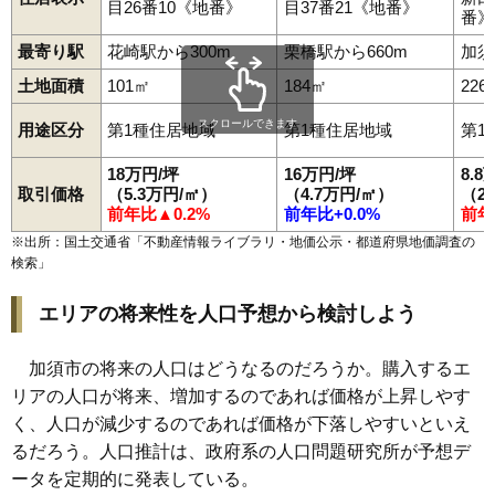
90
飯積
1.1万円
273万円
-28.9%
目26番10《地番》
目37番21《地番》
番》
91
大越
1.0万円
203万円
-29.7%
最寄り駅
花崎駅から300m
栗橋駅から660m
加須
土地面積
101㎡
184㎡
226
スクロールできます
用途区分
第1種住居地域
第1種住居地域
第1
18万円/坪
16万円/坪
8.8
取引価格
（5.3万円/㎡）
（4.7万円/㎡）
（2
前年比▲0.2%
前年比+0.0%
前年
※出所：国土交通省「
不動産情報ライブラリ・地価公示・都道府県地価調査の
検索
」
エリアの将来性を人口予想から検討しよう
加須市の将来の人口はどうなるのだろうか。購入するエ
リアの人口が将来、増加するのであれば価格が上昇しやす
く、人口が減少するのであれば価格が下落しやすいといえ
るだろう。人口推計は、政府系の人口問題研究所が予想デ
ータを定期的に発表している。