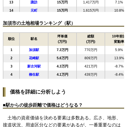
13
諏訪
15万円
1,417万円
7.1%
14
元町
15万円
1,615万円
10.8%
15
旗井
15万円
838万円
2.4%
加須市の土地相場ランキング（駅）
16
根古屋
12万円
783万円
7.1%
17
礼羽
11万円
1,138万円
-1.7%
坪単価
総額
10年前比
順位
駅名
(万円)
(万円)
変動率
18
北下新井
11万円
1,030万円
0.5%
1
加須駅
7.3万円
770万円
5.9%
19
陽光台
10万円
574万円
2.1%
2
花崎駅
5.6万円
809万円
13.9%
20
外川
9.7万円
958万円
6.4%
3
新古河駅
4.3万円
421万円
-8.7%
21
騎西
9.5万円
655万円
-0.5%
4
柳生駅
4.1万円
439万円
-8.4%
22
不動岡
9.4万円
874万円
10.3%
23
正能
9.3万円
822万円
7.5%
価格を詳細に分析しよう
24
川口
8.1万円
849万円
8.2%
25
常泉
7.6万円
675万円
1.9%
■駅からの徒歩距離で価格はどうなる？
26
愛宕
7.5万円
1,115万円
1.5%
土地の資産価値を決める要素は多数ある。広さ、地形、
27
向古河
7.1万円
414万円
-5.4%
接道状況、用途区分などの要素があるが、一番重要なのは
28
南篠崎
7.0万円
929万円
15.0%