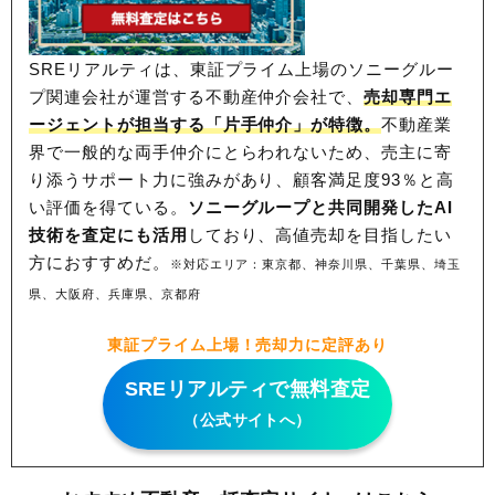
SREリアルティは、東証プライム上場のソニーグルー
プ関連会社が運営する不動産仲介会社で、
売却専門エ
ージェントが担当する「片手仲介」が特徴。
不動産業
界で一般的な両手仲介にとらわれないため、
売主に寄
り添うサポート力に強みがあり、顧客満足度93％と高
い評価を得ている。
ソニーグループと共同開発したAI
技術を査定にも活用
しており、高値売却を目指したい
方におすすめだ。
※対応エリア：東京都、神奈川県、千葉県、埼玉
県、大阪府、兵庫県、京都府
東証プライム上場！売却力に定評あり
SREリアルティで無料査定
（公式サイトへ）