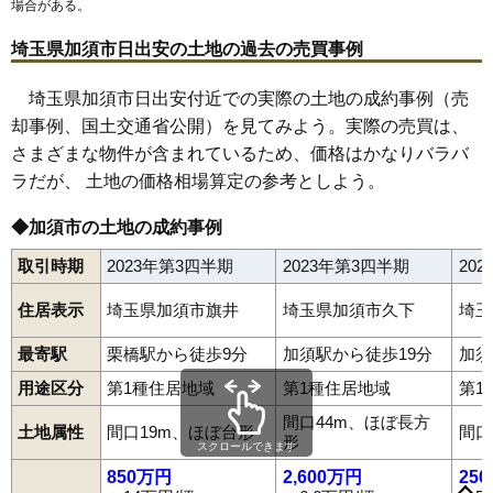
場合がある。
60
北辻
3.1万円
563万円
-9.2%
埼玉県加須市日出安の土地の過去の売買事例
61
北篠崎
3.0万円
218万円
-8.7%
62
杓子木
3.0万円
389万円
-0.5%
埼玉県加須市日出安付近での実際の土地の成約事例（売
却事例、国土交通省公開）を見てみよう。実際の売買は、
63
上崎
2.9万円
428万円
0.3%
さまざまな物件が含まれているため、価格はかなりバラバ
64
北平野
2.8万円
445万円
-3.8%
ラだが、 土地の価格相場算定の参考としよう。
65
鴻茎
2.8万円
426万円
8.1%
66
北大桑
2.7万円
909万円
-2.3%
◆加須市の土地の成約事例
67
砂原
2.7万円
379万円
0.6%
取引時期
2023年第3四半期
2023年第3四半期
20
68
中ノ目
2.7万円
521万円
-1.7%
住居表示
埼玉県加須市旗井
埼玉県加須市久下
埼玉
69
中樋遣川
2.6万円
268万円
-12.0%
70
外記新田
2.5万円
334万円
-6.1%
最寄駅
栗橋駅から徒歩9分
加須駅から徒歩19分
加須
71
柏戸
2.4万円
576万円
-10.5%
用途区分
第1種住居地域
第1種住居地域
第1
72
平永
2.4万円
362万円
-1.7%
間口44m、ほぼ長方
土地属性
間口19m、ほぼ台形
間口
愛宕
阿良川
大桑
大越
大室
岡古井
上樋遣川
上三俣
川口
北小浜
形
73
弥兵衛
2.4万円
185万円
-10.6%
スクロールできます
北篠崎
北辻
久下
串作
志多見
下高柳
下樋遣川
下三俣
諏訪
外野
大門町
多門寺
中央
常泉
東栄
戸川
土手
中樋遣川
花崎
花崎北
850万円
2,600万円
25
74
新井新田
2.3万円
1,409万円
1.6%