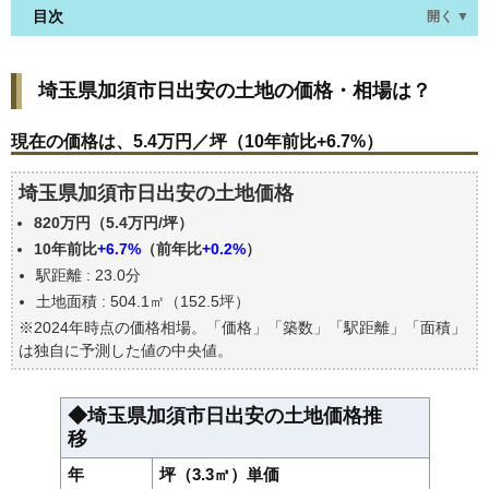
目次
開く ▼
埼玉県加須市日出安の土地の価格・相場は？
埼玉県加須市日出安の土地の価格・相場は？
現在の価格は、5.4万円／坪（10年前比+6.7%）
価格を詳細に分析しよう
現在の価格は、5.4万円／坪（10年前比+6.7%）
駅からの徒歩距離で価格はどうなる？
埼玉県加須市日出安の土地価格
埼玉県加須市日出安の土地の過去の売買事例
820万円（5.4万円/坪）
公示地価はいくら
10年前比
+6.7%
（前年比
+0.2%
）
エリアの将来性を人口予想から検討しよう
駅距離 : 23.0分
自分の年収でいくらの不動産が買える？
土地面積 : 504.1㎡（152.5坪）
※2024年時点の価格相場。「価格」「築数」「駅距離」「面積」
は独自に予測した値の中央値。
◆埼玉県加須市日出安の土地価格推
移
年
坪（3.3㎡）単価