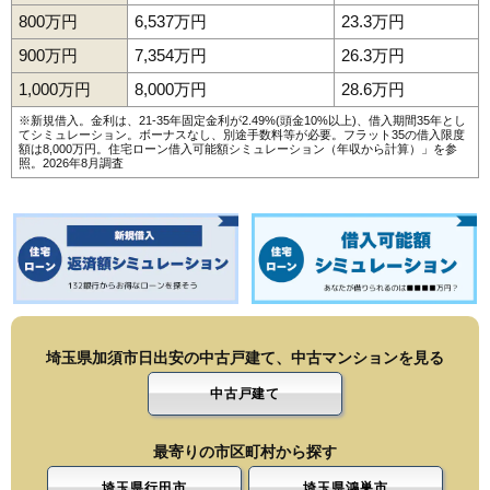
800万円
6,537万円
23.3万円
900万円
7,354万円
26.3万円
1,000万円
8,000万円
28.6万円
※新規借入。金利は、21-35年固定金利が2.49%(頭金10%以上)、借入期間35年とし
てシミュレーション。ボーナスなし、別途手数料等が必要。フラット35の借入限度
額は8,000万円。
住宅ローン借入可能額シミュレーション（年収から計算）
」を参
照。2026年8月調査
埼玉県加須市日出安の中古戸建て、中古マンションを見る
中古戸建て
最寄りの市区町村から探す
埼玉県行田市
埼玉県鴻巣市