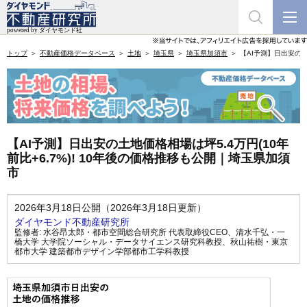
トップ
不動産価格データベース
土地
埼玉県
埼玉県加須市
【AI予測】日出安の土
【AI予測】日出安の土地価格相場は坪5.4万円(10年
前比+6.7%)! 10年後の価格推移も公開｜埼玉県加須
市
2026年3月18日公開（2026年3月18日更新）
ダイヤモンド不動産研究所
監修者:
水谷昂太郎・都市空間総合研究所 代表取締役CEO
、
清水千弘・一
橋大学 大学院ソーシャル・データサイエンス研究科教授
、
秋山祐樹・東京
都市大学 建築都市デザイン学部都市工学科教授