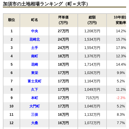
加須市の土地相場ランキング（町＝大字）
坪単価
総額
10年前比
順位
町名
(万円)
(万円)
変動率
1
中央
27万円
1,208万円
14.2%
2
花崎北
24万円
1,534万円
15.7%
3
土手
24万円
1,554万円
17.9%
4
南町
18万円
1,376万円
12.3%
5
花崎
18万円
1,714万円
14.4%
6
東栄
17万円
1,026万円
9.9%
7
富士見町
17万円
1,164万円
5.2%
8
久下
17万円
1,049万円
11.2%
9
本町
17万円
715万円
-2.3%
10
大門町
17万円
1,046万円
5.2%
11
三俣
16万円
1,132万円
8.3%
12
大桑
16万円
1,072万円
7.7%