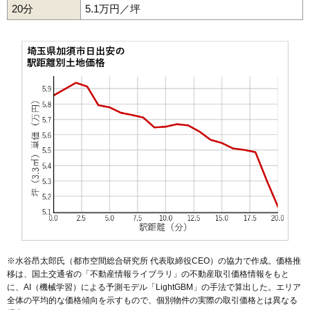
20分
44
栄
5.1万円／坪
4.7万円
539万円
-2.2%
45
上高柳
4.7万円
683万円
7.2%
46
南小浜
4.6万円
829万円
7.2%
47
岡古井
4.5万円
460万円
-1.3%
48
戸川
4.4万円
80万円
-9.2%
49
柳生
4.4万円
392万円
-12.1%
50
小野袋
3.8万円
655万円
-7.5%
51
中種足
3.8万円
397万円
-3.5%
52
道地
3.8万円
542万円
5.4%
53
牛重
3.7万円
676万円
3.0%
54
駒場
3.6万円
452万円
-12.7%
55
上種足
3.3万円
364万円
-6.7%
56
大室
3.3万円
593万円
3.6%
※水谷昂太郎氏（都市空間総合研究所 代表取締役CEO）の協力で作成。価格推
57
中渡
3.2万円
260万円
-2.9%
移は、国土交通省の「
不動産情報ライブラリ
」の不動産取引価格情報をもと
に、AI（機械学習）による予測モデル「LightGBM」の手法で算出した。エリア
58
芋茎
3.2万円
680万円
10.8%
全体の平均的な価格傾向を示すもので、個別物件の実際の取引価格とは異なる
59
上三俣
3.2万円
613万円
-6.8%