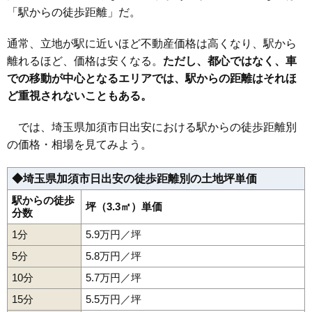
「駅からの徒歩距離」だ。
29
下高柳
6.8万円
794万円
3.8%
30
北小浜
6.6万円
727万円
0.2%
通常、立地が駅に近いほど不動産価格は高くなり、駅から
31
琴寄
6.5万円
691万円
5.6%
離れるほど、価格は安くなる。
ただし、都心ではなく、車
での移動が中心となるエリアでは、駅からの距離はそれほ
32
船越
6.1万円
871万円
9.4%
ど重視されないこともある。
33
外田ケ谷
6.1万円
399万円
2.7%
34
水深
6.0万円
762万円
9.0%
では、埼玉県加須市日出安における駅からの徒歩距離別
35
伊賀袋
5.9万円
444万円
-0.2%
の価格・相場を見てみよう。
36
下三俣
5.4万円
490万円
-3.5%
◆埼玉県加須市日出安の徒歩距離別の土地坪単価
37
多門寺
5.4万円
708万円
3.4%
38
日出安
5.4万円
820万円
6.7%
駅からの徒歩
坪（3.3㎡）単価
分数
39
麦倉
5.1万円
456万円
-2.1%
1分
5.9万円／坪
40
下崎
5.1万円
532万円
-1.9%
5分
5.8万円／坪
41
南大桑
5.0万円
766万円
12.1%
10分
5.7万円／坪
42
馬内
5.0万円
653万円
-2.4%
15分
5.5万円／坪
43
間口
5.0万円
509万円
-0.1%