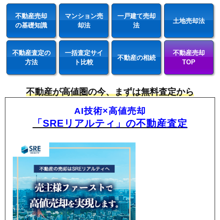
不動産売却
マンション売
一戸建て売却
土地売却法
の基礎知識
却法
法
不動産査定の
一括査定サイ
不動産売却
不動産の相続
方法
ト比較
TOP
不動産が高値圏の今、まずは無料査定から
AI技術×高値売却
「SREリアルティ」の不動産査定