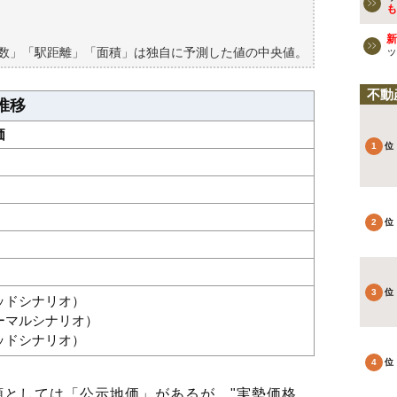
買える？
も
新
築数」「駅距離」「面積」は独自に予測した値の中央値。
ッ
不動
推移
価
グッドシナリオ）
ノーマルシナリオ）
バッドシナリオ）
としては「公示地価」があるが、"実勢価格