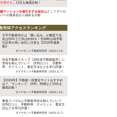
りサイト
」12社を徹底比較！
築マンションを値引きする会社
はどこ？デベロ
パーの懐具合から傾向を分析
産売却アクセスランキング
大手不動産仲介は「囲い込み」が蔓延?! 住
友は50%で三井は約40％！売却時は両手取
引比率が高い会社に注意を【2026年最新
版】
ダイヤモンド不動産研究所（2024.2.13）
住友不動産ステップ（旧住友不動産販売）に
売却を頼んでいい？ 評判口コミ、手数料
率、デメリット、査定方法などを辛口評価！
ダイヤモンド不動産研究所（2023.11.7）
【2026年】不動産一括査定サイトおすすめ
は？ ランキング、評判、特徴など16社を
徹底比較！
ダイヤモンド不動産研究所（2024.1.22）
東急リバブルに不動産売却を頼んでいい？
評判口コミ、手数料率、デメリット、査定方
法などを辛口評価！
ダイヤモンド不動産研究所（2023.11.7）