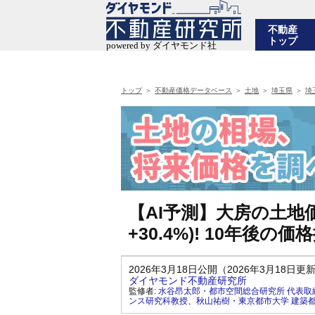
不動産
トップ
トップ
不動産価格データベース
土地
埼玉県
埼
【AI予測】大房の土地価
+30.4%)! 10年後
2026年3月18日公開（2026年3月18日更
ダイヤモンド不動産研究所
監修者:
水谷昂太郎・都市空間総合研究所 代表取
ンス研究科教授
、
秋山祐樹・東京都市大学 建築