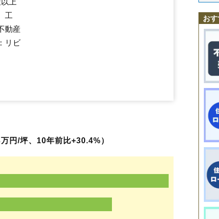
社以上
北後谷
南越谷駅
北川崎
越谷レイクタウン駅
北越谷
越ケ谷
越ケ谷本町
蒲生駅
新越谷駅
御殿町
相模町
越谷駅
三野宮
北越谷駅
七左
、工
下間久里
大袋駅
せんげん台駅
新川町
神明町
砂原
千間台西
千間台東
大成町
中島
長島
中
おす
西新井
西方
野島
登戸町
花田
東大沢
東越谷
東柳田町
平方
袋山
船渡
不動産
増林
増森
南荻島
南越谷
南町
宮本町
向畑
弥栄町
弥十郎
谷中町
：リビ
レイクタウン
万円/坪、10年前比+30.4%）