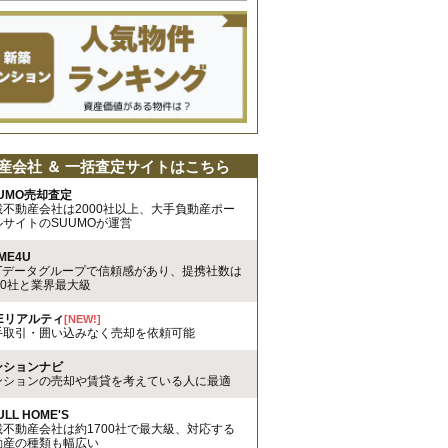
産会社 ＆ 一括査定サイトはこちら
UMO売却査定
載不動産会社は2000社以上、大手負動産ポー
ルサイトのSUUMOが運営
ME4U
TTデータグループで信頼感があり、提携社数は
00社と業界最大級
REリアルティ
[NEW!]
手取引・囲い込みなく売却を依頼可能
ンションナビ
ンションの売却や賃貸を考えている人に最適
ULL HOME'S
載不動産会社は約1700社で最大級、対応する
動産の種類も幅広い