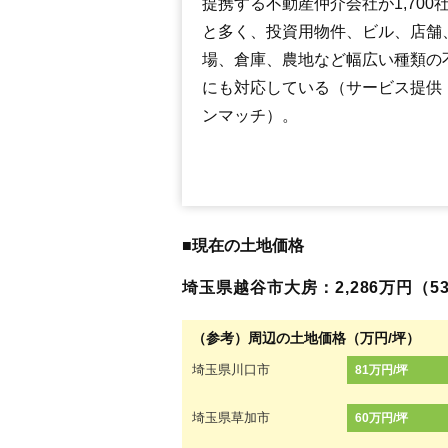
提携する不動産仲介会社が1,700
と多く、投資用物件、ビル、店舗
場、倉庫、農地など幅広い種類の
にも対応している（サービス提供
ンマッチ）。
■現在の土地価格
埼玉県越谷市大房：2,286万円（53
（参考）周辺の土地価格（万円/坪）
埼玉県川口市
81万円/坪
埼玉県草加市
60万円/坪