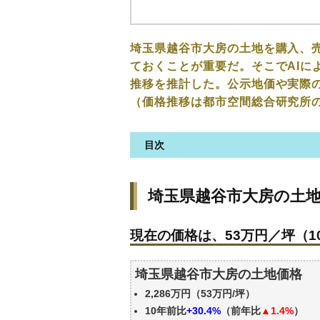
埼玉県越谷市大房の土地を購入、
ておくことが重要だ。そこでAIに
推移を推計した。公示地価や実際
（価格推移は都市空間総合研究所
目次
埼玉県越谷市大房の土地の価格
埼玉県越谷市大房の土
現在の価格は、53万円／坪（10
価格を詳細に分析しよう
現在の価格は、53万円／坪（10
駅からの徒歩距離で価格はどう
埼玉県越谷市大房の土地の過去
埼玉県越谷市大房の土地価格
公示地価はいくら
2,286万円（53万円/坪）
エリアの将来性を人口予想から
10年前比
+30.4%
（前年比
▲1.4%
）