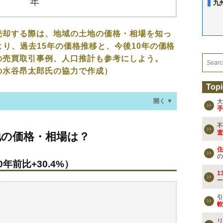
九
売却する際は、地域の土地の価格・相場を知っ
より、過去15年の価格推移と、今後10年の価格
の売買取引事例、人口推計も参考にしよう。
の水谷昂太郎氏の協力で作成）
Topi
開く ▼
大
手
不
・相場は？
査
地の価格・相場は？
年前比+30.4%）
住
の
年前比+30.4%）
なる？
1
ー
の売買事例
引
較
検討しよう
リ