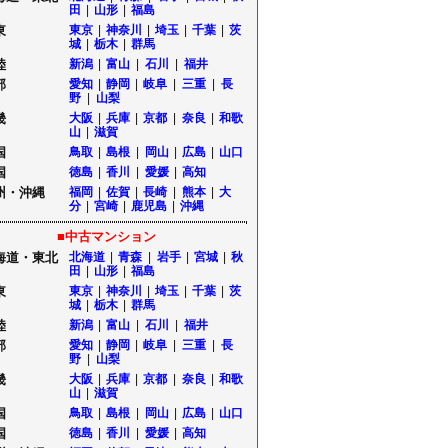
田
|
山形
|
福島
東
東京
|
神奈川
|
埼玉
|
千葉
|
茨
城
|
栃木
|
群馬
陸
新潟
|
富山
|
石川
|
福井
部
愛知
|
静岡
|
岐阜
|
三重
|
長
野
|
山梨
畿
大阪
|
兵庫
|
京都
|
奈良
|
和歌
山
|
滋賀
国
鳥取
|
島根
|
岡山
|
広島
|
山口
国
徳島
|
香川
|
愛媛
|
高知
州・沖縄
福岡
|
佐賀
|
長崎
|
熊本
|
大
分
|
宮崎
|
鹿児島
|
沖縄
■中古マンション
海道・東北
北海道
|
青森
|
岩手
|
宮城
|
秋
田
|
山形
|
福島
東
東京
|
神奈川
|
埼玉
|
千葉
|
茨
城
|
栃木
|
群馬
陸
新潟
|
富山
|
石川
|
福井
部
愛知
|
静岡
|
岐阜
|
三重
|
長
野
|
山梨
畿
大阪
|
兵庫
|
京都
|
奈良
|
和歌
山
|
滋賀
国
鳥取
|
島根
|
岡山
|
広島
|
山口
国
徳島
|
香川
|
愛媛
|
高知