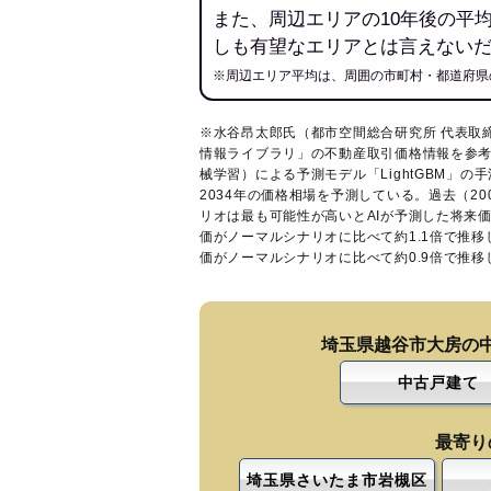
また、周辺エリアの10年後の平
しも有望なエリアとは言えない
※周辺エリア平均は、周囲の市町村・都道府県
※水谷昂太郎氏（都市空間総合研究所 代表取
情報ライブラリ
」の不動産取引価格情報を参考
械学習）による予測モデル「LightGBM」の手
2034年の価格相場を予測している。過去（2
リオは最も可能性が高いとAIが予測した将来
価がノーマルシナリオに比べて約1.1倍で推
価がノーマルシナリオに比べて約0.9倍で推
埼玉県越谷市大房の
中古戸建て
最寄り
埼玉県さいたま市岩槻区