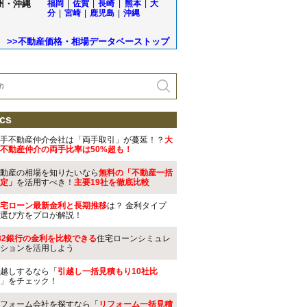
州・沖縄
福岡
|
佐賀
|
長崎
|
熊本
|
大
分
|
宮崎
|
鹿児島
|
沖縄
>>不動産価格・相場データベーストップ
cs
手不動産仲介会社は「両手取引」が蔓延！？
大
不動産仲介の両手比率は50%超も！
動産の相場を知りたいなら
無料の「不動産一括
定」
を活用すべき！
主要19社を徹底比較
宅ローン最新金利と長期推移
は？ 金利タイプ
選び方をプロが解説！
32銀行の金利を比較できる
住宅ローンシミュレ
ションを活用しよう
越しするなら「
引越し一括見積もり10社比
」をチェック！
フォーム会社を探すなら「
リフォーム一括見積