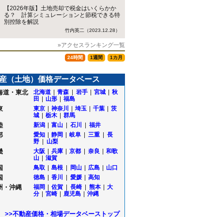
【2026年版】土地売却で税金はいくらかか
る？ 計算シミュレーションと節税できる特
別控除を解説
竹内英二（2023.12.28）
»アクセスランキング一覧
24時間
1週間
1カ月
産（土地）価格データベース
海道・東北
北海道
|
青森
|
岩手
|
宮城
|
秋
田
|
山形
|
福島
東
東京
|
神奈川
|
埼玉
|
千葉
|
茨
城
|
栃木
|
群馬
陸
新潟
|
富山
|
石川
|
福井
部
愛知
|
静岡
|
岐阜
|
三重
|
長
野
|
山梨
畿
大阪
|
兵庫
|
京都
|
奈良
|
和歌
山
|
滋賀
国
鳥取
|
島根
|
岡山
|
広島
|
山口
国
徳島
|
香川
|
愛媛
|
高知
州・沖縄
福岡
|
佐賀
|
長崎
|
熊本
|
大
分
|
宮崎
|
鹿児島
|
沖縄
町
>>不動産価格・相場データベーストップ