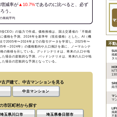
均増減率が
▲10.7%
であるのに比べると、必ず
だろう。
の単純平均
締役CEO）の協力で作成。価格推移は、国土交通省の「
不動産
に価格を予測、2024年を基準年（現在価格）とした。AI（機
法で2005年〜2024年までの取引データを学習し、2025年〜
不動
005年～2024年）の価格動向や人口推計を基に、ノーマルシナ
SU
価格の推移を示している。グッドシナリオは、将来の人口や地
掲
移した場合の楽観的な予測、バッドシナリオは、将来の人口や地
タ
移した場合の悲観的な予測となっている。
HO
N
13
中古戸建て、中古マンションを見る
S
両
中古マンション
マ
マ
の市区町村から探す
LIF
掲
埼玉県川口市
埼玉県春日部市
不