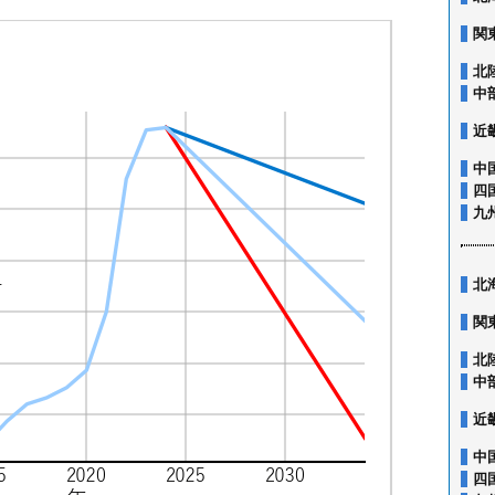
関
北
中
近
中
四
九
北
関
北
中
近
中
四