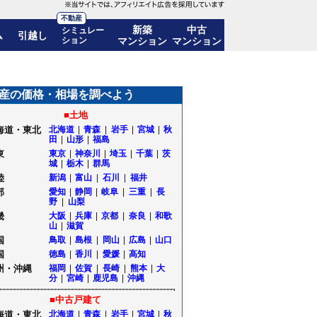
不動産
新築
中古
シミュレー
ム
引越し
ション
マンション
マンション
も公開｜埼玉県越谷市
産の価格・相場を調べよう
■土地
海道・東北
北海道
|
青森
|
岩手
|
宮城
|
秋
田
|
山形
|
福島
東
東京
|
神奈川
|
埼玉
|
千葉
|
茨
城
|
栃木
|
群馬
陸
新潟
|
富山
|
石川
|
福井
部
愛知
|
静岡
|
岐阜
|
三重
|
長
野
|
山梨
畿
大阪
|
兵庫
|
京都
|
奈良
|
和歌
山
|
滋賀
国
鳥取
|
島根
|
岡山
|
広島
|
山口
国
徳島
|
香川
|
愛媛
|
高知
州・沖縄
福岡
|
佐賀
|
長崎
|
熊本
|
大
分
|
宮崎
|
鹿児島
|
沖縄
■中古戸建て
海道・東北
北海道
|
青森
|
岩手
|
宮城
|
秋