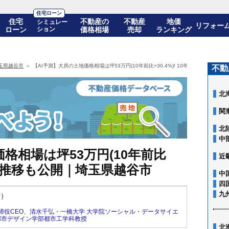
住宅ローン
住宅
不動産の
不動産
地価
シミュレー
リフォー
ローン
ション
価格相場
売却
ランキング
玉県越谷市
【AI予測】大房の土地価格相場は坪53万円(10年前比+30.4%)! 10年後の価格推移
不動
北
関
北
中
格相場は坪53万円(10年前比
近
の価格推移も公開｜埼玉県越谷市
中
四
九
新）
締役CEO
、
清水千弘・一橋大学 大学院ソーシャル・データサイエ
都市デザイン学部都市工学科教授
北