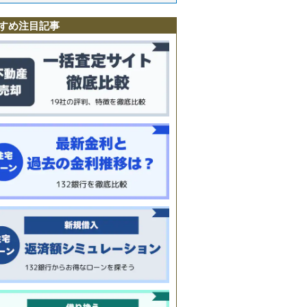
町
町
すめ注目記事