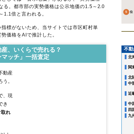
る。都市部の実勢価格は公示地価の1.5～2.0
～1.1倍と言われる。
指標がないため、当サイトでは市区町村単
勢価格をAIで推計した。
動産、いくらで売れる？
不動
ンマッチ」一括査定
北
関
不動産
北
ろう。
中
近
で、現
でき
中
四
け取れ
九
赤山町
赤山本町
東町
伊原
大里
大沢
大杉
大竹
大泊
大林
大房
大間野
大道
大吉
小曽川
恩間
恩間新田
上間久里
蒲生
蒲生茜町
蒲生旭町
蒲生愛宕町
蒲生寿町
蒲生西町
蒲生東町
蒲生本町
川柳町
瓦曽根