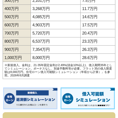
300万円
2,101万円
7.5万円
400万円
3,268万円
11.7万円
500万円
4,085万円
14.6万円
600万円
4,903万円
17.5万円
700万円
5,720万円
20.4万円
800万円
6,537万円
23.3万円
900万円
7,354万円
26.3万円
1,000万円
8,000万円
28.6万円
※新規借入。金利は、21-35年固定金利が2.49%(頭金10%以上)、借入期間35年とし
てシミュレーション。ボーナスなし、別途手数料等が必要。フラット35の借入限度
額は8,000万円。
住宅ローン借入可能額シミュレーション（年収から計算）
」を参
照。2026年8月調査