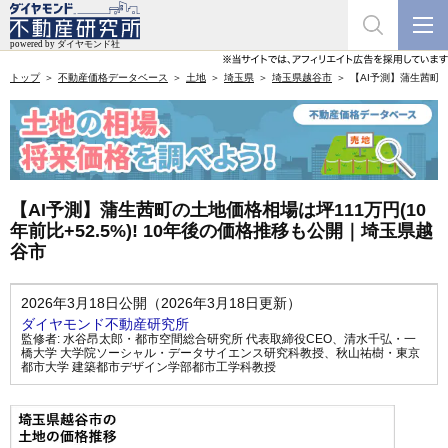
トップ
不動産価格データベース
土地
埼玉県
埼玉県越谷市
【AI予測】蒲生茜町の
【AI予測】蒲生茜町の土地価格相場は坪111万円(10
年前比+52.5%)! 10年後の価格推移も公開｜埼玉県越
谷市
2026年3月18日公開（2026年3月18日更新）
ダイヤモンド不動産研究所
監修者:
水谷昂太郎・都市空間総合研究所 代表取締役CEO
、
清水千弘・一
橋大学 大学院ソーシャル・データサイエンス研究科教授
、
秋山祐樹・東京
都市大学 建築都市デザイン学部都市工学科教授