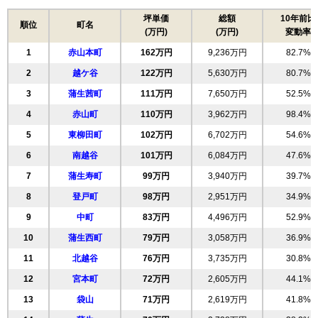
坪単価
総額
10年前比
順位
町名
(万円)
(万円)
変動率
1
赤山本町
162万円
9,236万円
82.7%
2
越ケ谷
122万円
5,630万円
80.7%
3
蒲生茜町
111万円
7,650万円
52.5%
4
赤山町
110万円
3,962万円
98.4%
5
東柳田町
102万円
6,702万円
54.6%
6
南越谷
101万円
6,084万円
47.6%
7
蒲生寿町
99万円
3,940万円
39.7%
8
登戸町
98万円
2,951万円
34.9%
9
中町
83万円
4,496万円
52.9%
10
蒲生西町
79万円
3,058万円
36.9%
11
北越谷
76万円
3,735万円
30.8%
12
宮本町
72万円
2,605万円
44.1%
13
袋山
71万円
2,619万円
41.8%