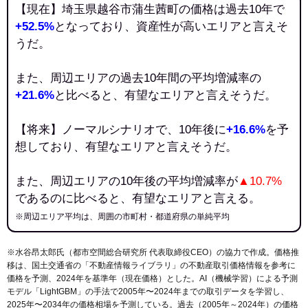
【現在】埼玉県越谷市蒲生茜町の価格は過去10年で
+52.5%
となっており、資産性が高いエリアと言えそ
うだ。
また、周辺エリアの過去10年間の平均増減率の
+21.6%
と比べると、有望なエリアと言えそうだ。
【将来】ノーマルシナリオで、10年後に
+16.6%
を予
想しており、有望なエリアと言えそうだ。
また、周辺エリアの10年後の平均増減率が
▲10.7%
であるのに比べると、有望なエリアと言える。
※周辺エリア平均は、周囲の市町村・都道府県の単純平均
※水谷昂太郎氏（都市空間総合研究所 代表取締役CEO）の協力で作成。価格推
移は、国土交通省の「
不動産情報ライブラリ
」の不動産取引価格情報を参考に
価格を予測、2024年を基準年（現在価格）とした。AI（機械学習）による予測
モデル「LightGBM」の手法で2005年〜2024年までの取引データを学習し、
2025年〜2034年の価格相場を予測している。過去（2005年～2024年）の価格