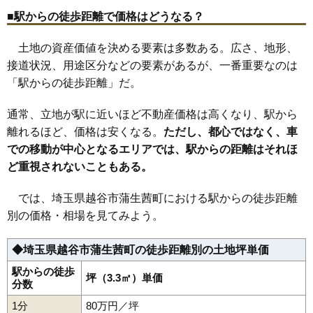
30
東大沢
56万円
2,877万円
29.2%
■駅からの徒歩距離で価格はどうなる？
31
蒲生東町
56万円
1,680万円
28.4%
土地の資産価値を決める要素は多数ある。広さ、地形、
32
大林
55万円
1,961万円
30.1%
接道状況、用途区分などの要素があるが、一番重要なのは
33
伊原
54万円
1,850万円
29.7%
「駅からの徒歩距離」だ。
34
大房
53万円
2,286万円
30.4%
通常、立地が駅に近いほど不動産価格は高くなり、駅から
35
神明町
53万円
2,264万円
25.8%
離れるほど、価格は安くなる。
ただし、都心ではなく、車
36
花田
53万円
2,623万円
21.4%
での移動が中心となるエリアでは、駅からの距離はそれほ
37
下間久里
49万円
1,617万円
29.5%
ど重視されないこともある。
38
千間台東
49万円
2,917万円
30.6%
39
弥十郎
47万円
1,548万円
23.1%
では、埼玉県越谷市蒲生茜町における駅からの徒歩距離
別の価格・相場を見てみよう。
40
大竹
45万円
2,376万円
30.3%
41
弥栄町
43万円
2,178万円
27.7%
◆埼玉県越谷市蒲生茜町の徒歩距離別の土地坪単価
42
三野宮
43万円
2,750万円
24.5%
駅からの徒歩
43
上間久里
坪（3.3㎡）単価
40万円
1,492万円
29.4%
分数
44
大道
39万円
2,538万円
26.0%
1分
80万円／坪