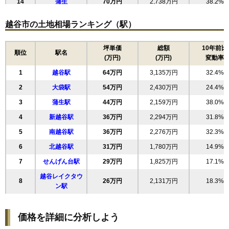
14
蒲生
70万円
2,738万円
38.2%
15
瓦曽根
69万円
2,766万円
30.9%
越谷市の土地相場ランキング（駅）
16
大沢
69万円
2,350万円
35.3%
17
越ケ谷本町
69万円
2,755万円
44.8%
坪単価
総額
10年前比
順位
駅名
(万円)
(万円)
変動率
18
レイクタウン
68万円
3,541万円
34.7%
1
越谷駅
64万円
3,135万円
32.4%
19
蒲生旭町
66万円
2,257万円
31.5%
2
大袋駅
54万円
2,430万円
24.4%
20
蒲生本町
63万円
3,233万円
35.3%
3
蒲生駅
44万円
2,159万円
38.0%
21
御殿町
63万円
2,974万円
39.0%
4
新越谷駅
36万円
2,294万円
31.8%
22
蒲生愛宕町
62万円
1,915万円
32.7%
5
南越谷駅
36万円
2,276万円
32.3%
23
千間台西
61万円
2,761万円
30.1%
6
北越谷駅
31万円
1,780万円
14.9%
24
西方
60万円
2,872万円
27.5%
7
せんげん台駅
29万円
1,825万円
17.1%
25
東越谷
59万円
2,879万円
27.8%
越谷レイクタウ
26
恩間
58万円
2,073万円
25.6%
8
26万円
2,131万円
18.3%
ン駅
27
大泊
57万円
1,944万円
29.5%
28
大里
57万円
2,225万円
29.5%
価格を詳細に分析しよう
29
南町
57万円
2,223万円
27.4%