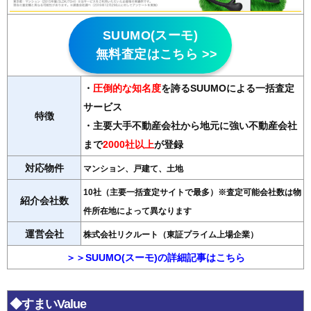
SUUMO(スーモ)
無料査定はこちら >>
・
圧倒的な知名度
を誇るSUUMOによる一括査定
サービス
特徴
・主要大手不動産会社から地元に強い不動産会社
まで
2000社以上
が登録
対応物件
マンション、戸建て、土地
10社（主要一括査定サイトで最多）※査定可能会社数は物
紹介会社数
件所在地によって異なります
運営会社
株式会社リクルート（東証プライム上場企業）
＞＞SUUMO(スーモ)の詳細記事はこちら
◆すまいValue