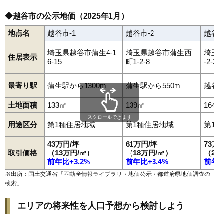
◆越谷市の公示地価（2025年1月）
地点名
越谷市-1
越谷市-2
越谷
埼玉県越谷市蒲生4-1
埼玉県越谷市蒲生西
埼玉
住居表示
6-15
町1-2-8
-2-2
最寄り駅
蒲生駅から1300m
蒲生駅から550m
越谷
土地面積
133㎡
139㎡
164
スクロールできます
用途区分
第1種住居地域
第1種住居地域
第1
43万円/坪
61万円/坪
73
取引価格
（13万円/㎡）
（18万円/㎡）
（2
前年比+3.2%
前年比+3.4%
前年
※出所：国土交通省「
不動産情報ライブラリ・地価公示・都道府県地価調査の
検索
」
エリアの将来性を人口予想から検討しよう