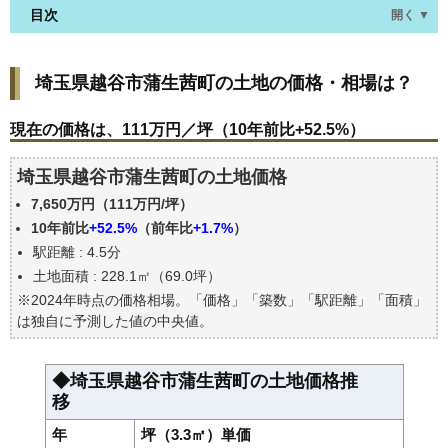
目次
開く ▼
埼玉県越谷市蒲生茜町の土地の価格・相場は？
埼玉県越谷市蒲生茜町の土地の価格・相場は？
現在の価格は、111万円／坪（10年前比+52.5%）
価格を詳細に分析しよう
現在の価格は、111万円／坪（10年前比+52.5%）
駅からの徒歩距離で価格はどうなる？
埼玉県越谷市蒲生茜町の土地価格
埼玉県越谷市蒲生茜町の土地の過去の売買事例
7,650万円（111万円/坪）
公示地価はいくら
10年前比
+52.5%
（前年比
+1.7%
）
エリアの将来性を人口予想から検討しよう
駅距離 : 4.5分
自分の年収でいくらの不動産が買える？
土地面積 : 228.1㎡（69.0坪）
※2024年時点の価格相場。「価格」「築数」「駅距離」「面積」
は独自に予測した値の中央値。
◆埼玉県越谷市蒲生茜町の土地価格推
移
年
坪（3.3㎡）単価