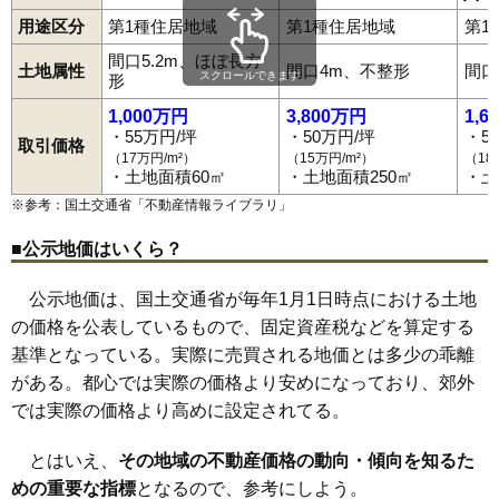
蒲生本町
川柳町
瓦曽根
北後谷
北川崎
北越谷
越ケ谷
南越谷駅
越谷レイクタウン駅
蒲生駅
新越谷駅
越谷駅
用途区分
第1種住居地域
第1種住居地域
第1
越ケ谷本町
御殿町
相模町
三野宮
七左町
下間久里
新川町
北越谷駅
大袋駅
せんげん台駅
神明町
砂原
千間台西
千間台東
大成町
中島
長島
中町
西新井
間口5.2m、ほぼ長方
西方
野島
登戸町
花田
東大沢
東越谷
東柳田町
平方
袋山
船渡
土地属性
間口4m、不整形
間口
スクロールできます
形
増林
増森
南荻島
南越谷
南町
宮本町
向畑
弥栄町
弥十郎
谷中町
レイクタウン
1,000万円
3,800万円
1,6
・55万円/坪
・50万円/坪
・5
取引価格
（17万円/m²）
（15万円/m²）
（18
・土地面積60㎡
・土地面積250㎡
・土
※参考：国土交通省「
不動産情報ライブラリ
」
■公示地価はいくら？
公示地価は、国土交通省が毎年1月1日時点における土地
の価格を公表しているもので、固定資産税などを算定する
基準となっている。実際に売買される地価とは多少の乖離
がある。都心では実際の価格より安めになっており、郊外
では実際の価格より高めに設定されてる。
とはいえ、
その地域の不動産価格の動向・傾向を知るた
めの重要な指標
となるので、参考にしよう。