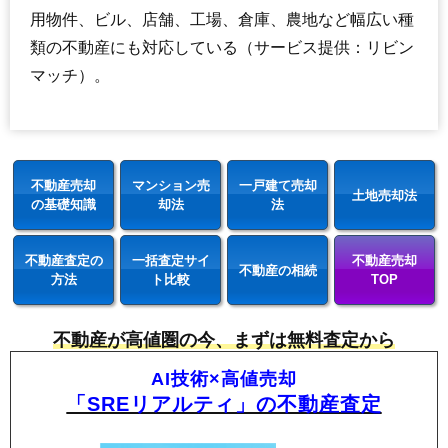
用物件、ビル、店舗、工場、倉庫、農地など幅広い種
類の不動産にも対応している（サービス提供：リビン
マッチ）。
不動産売却
マンション売
一戸建て売却
土地売却法
の基礎知識
却法
法
不動産査定の
一括査定サイ
不動産売却
不動産の相続
方法
ト比較
TOP
不動産が高値圏の今、まずは無料査定から
AI技術×高値売却
「SREリアルティ」の不動産査定