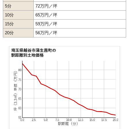
45
大間野町
33万円
2,094万円
21.1%
5分
72万円／坪
46
南荻島
30万円
1,334万円
19.0%
10分
65万円／坪
47
東町
29万円
1,978万円
19.9%
15分
59万円／坪
48
相模町
28万円
1,861万円
14.0%
20分
56万円／坪
49
谷中町
27万円
2,568万円
41.4%
50
七左町
27万円
2,268万円
29.0%
51
恩間新田
26万円
1,530万円
12.8%
52
大成町
25万円
1,826万円
20.6%
53
川柳町
23万円
2,029万円
24.5%
54
中島
22万円
1,180万円
13.8%
55
平方
21万円
1,571万円
18.8%
56
北後谷
17万円
1,667万円
15.9%
57
大杉
17万円
1,321万円
13.5%
58
新川町
17万円
3,298万円
41.4%
59
大吉
16万円
1,099万円
11.3%
60
北川崎
16万円
619万円
13.4%