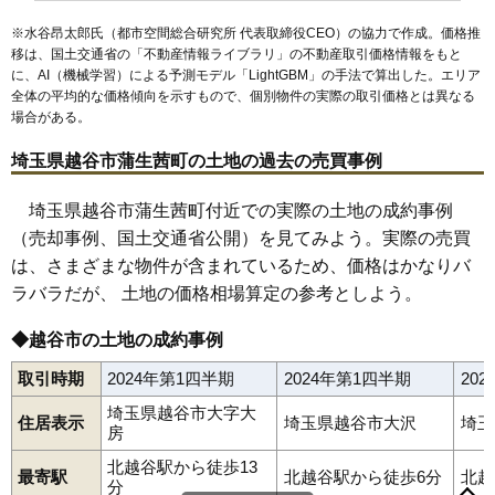
61
向畑
15万円
1,134万円
10.8%
※水谷昂太郎氏（都市空間総合研究所 代表取締役CEO）の協力で作成。価格推
移は、国土交通省の「
不動産情報ライブラリ
」の不動産取引価格情報をもと
62
小曽川
14万円
1,716万円
23.0%
に、AI（機械学習）による予測モデル「LightGBM」の手法で算出した。エリア
63
長島
14万円
1,341万円
10.4%
全体の平均的な価格傾向を示すもので、個別物件の実際の取引価格とは異なる
場合がある。
64
野島
12万円
1,908万円
12.2%
65
増林
11万円
1,060万円
2.0%
埼玉県越谷市蒲生茜町の土地の過去の売買事例
66
砂原
11万円
1,107万円
1.2%
埼玉県越谷市蒲生茜町付近での実際の土地の成約事例
67
船渡
10万円
907万円
3.6%
（売却事例、国土交通省公開）を見てみよう。実際の売買
68
増森
8.7万円
1,078万円
2.5%
は、さまざまな物件が含まれているため、価格はかなりバ
69
西新井
8.3万円
1,693万円
14.1%
ラバラだが、 土地の価格相場算定の参考としよう。
◆越谷市の土地の成約事例
取引時期
2024年第1四半期
2024年第1四半期
20
埼玉県越谷市大字大
住居表示
埼玉県越谷市大沢
埼玉
房
赤山町
赤山本町
東町
伊原
大里
大沢
大杉
大竹
大泊
大林
大房
北越谷駅から徒歩13
大間野町
大道
大吉
小曽川
恩間
恩間新田
上間久里
蒲生
最寄駅
北越谷駅から徒歩6分
北越
分
蒲生茜町
蒲生旭町
蒲生愛宕町
蒲生寿町
蒲生西町
蒲生東町