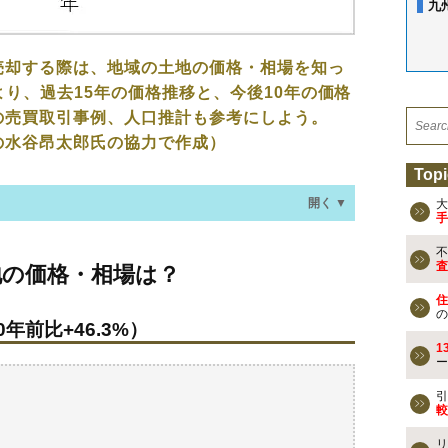
九
売却する際は、地域の土地の価格・相場を知っ
より、過去15年の価格推移と、今後10年の価格
の売買取引事例、人口推計も参考にしよう。
の水谷昂太郎氏の協力で作成）
Topi
開く ▼
大
手
不
・相場は？
査
地の価格・相場は？
年前比+46.3%）
住
の
年前比+46.3%）
なる？
1
ー
の売買事例
引
較
検討しよう
リ