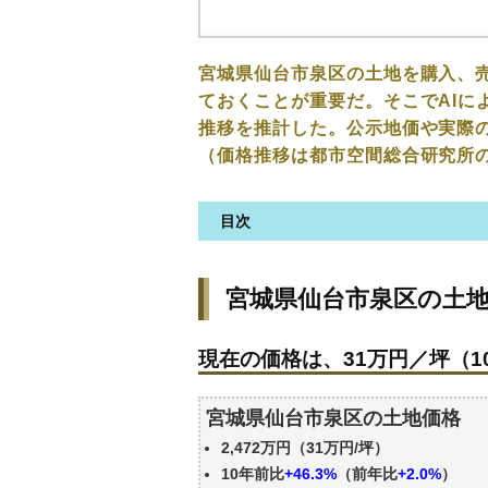
宮城県仙台市泉区の土地を購入、
ておくことが重要だ。そこでAIに
推移を推計した。公示地価や実際
（価格推移は都市空間総合研究所
目次
宮城県仙台市泉区の土地の価格
宮城県仙台市泉区の土
現在の価格は、31万円／坪（10
価格を詳細に分析しよう
現在の価格は、31万円／坪（10
駅からの徒歩距離で価格はどう
宮城県仙台市泉区の土地の過去
宮城県仙台市泉区の土地価格
公示地価はいくら
2,472万円（31万円/坪）
エリアの将来性を人口予想から
10年前比
+46.3%
（前年比
+2.0%
）