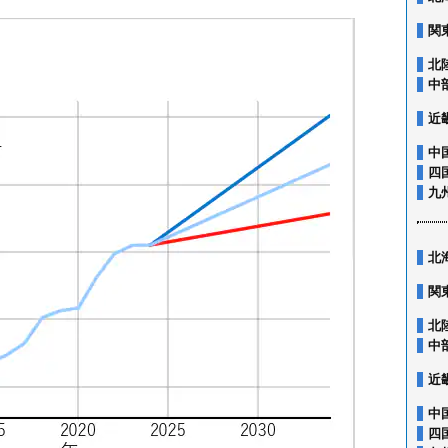
関
北
中
近
中
四
九
北
関
北
中
近
中
四