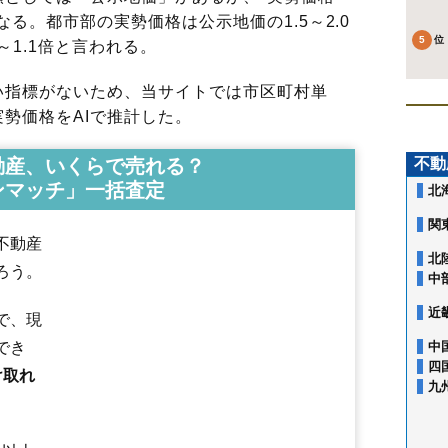
る。都市部の実勢価格は公示地価の1.5～2.0
～1.1倍と言われる。
指標がないため、当サイトでは市区町村単
勢価格をAIで推計した。
動産、いくらで売れる？
不動
ンマッチ」一括査定
北
関
不動産
北
ろう。
中
近
で、現
でき
中
四
け取れ
九
明石南
旭丘堤
泉ケ丘
泉中央
市名坂
永和台
大沢
桂
上谷刈
加茂
北高