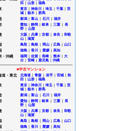
田
|
山形
|
福島
東
東京
|
神奈川
|
埼玉
|
千葉
|
茨
城
|
栃木
|
群馬
陸
新潟
|
富山
|
石川
|
福井
部
愛知
|
静岡
|
岐阜
|
三重
|
長
野
|
山梨
畿
大阪
|
兵庫
|
京都
|
奈良
|
和歌
山
|
滋賀
国
鳥取
|
島根
|
岡山
|
広島
|
山口
国
徳島
|
香川
|
愛媛
|
高知
州・沖縄
福岡
|
佐賀
|
長崎
|
熊本
|
大
分
|
宮崎
|
鹿児島
|
沖縄
■中古マンション
海道・東北
北海道
|
青森
|
岩手
|
宮城
|
秋
田
|
山形
|
福島
東
東京
|
神奈川
|
埼玉
|
千葉
|
茨
城
|
栃木
|
群馬
陸
新潟
|
富山
|
石川
|
福井
部
愛知
|
静岡
|
岐阜
|
三重
|
長
野
|
山梨
畿
大阪
|
兵庫
|
京都
|
奈良
|
和歌
山
|
滋賀
国
鳥取
|
島根
|
岡山
|
広島
|
山口
国
徳島
|
香川
|
愛媛
|
高知