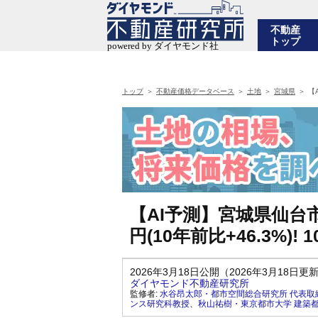
不動産
トップ
トップ
不動産価格データベース
土地
宮城県
【
【AI予測】宮城県仙台
円(10年前比+46.3%)
2026年3月18日公開（2026年3月18日更
ダイヤモンド不動産研究所
監修者:
水谷昂太郎・都市空間総合研究所 代表取
ンス研究科教授
、
秋山祐樹・東京都市大学 建築