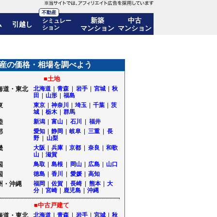
不動産
新築
中古
シミュレー
ム
引越し
ション
マンション
マンション
産の価格・相場を調べよう
■土地
海道・東北
北海道
|
青森
|
岩手
|
宮城
|
秋
田
|
山形
|
福島
東
東京
|
神奈川
|
埼玉
|
千葉
|
茨
城
|
栃木
|
群馬
陸
新潟
|
富山
|
石川
|
福井
部
愛知
|
静岡
|
岐阜
|
三重
|
長
野
|
山梨
畿
大阪
|
兵庫
|
京都
|
奈良
|
和歌
山
|
滋賀
国
鳥取
|
島根
|
岡山
|
広島
|
山口
国
徳島
|
香川
|
愛媛
|
高知
州・沖縄
福岡
|
佐賀
|
長崎
|
熊本
|
大
分
|
宮崎
|
鹿児島
|
沖縄
■中古戸建て
海道・東北
北海道
|
青森
|
岩手
|
宮城
|
秋