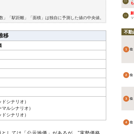
買える？
も
新
築数」「駅距離」「面積」は独自に予測した値の中央値。
ッ
不動
推移
価
グッドシナリオ）
ノーマルシナリオ）
バッドシナリオ）
としては「公示地価」があるが、"実勢価格