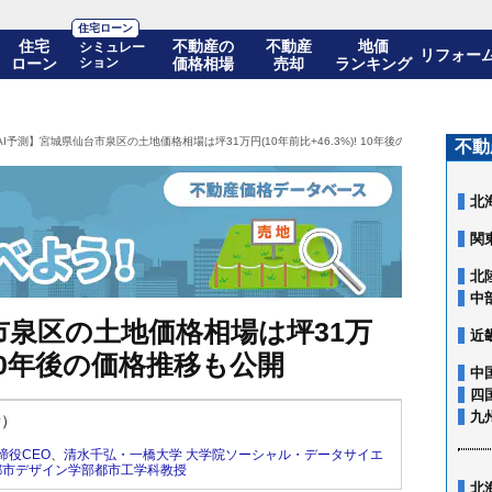
住宅ローン
住宅
不動産の
不動産
地価
シミュレー
リフォー
ローン
ション
価格相場
売却
ランキング
AI予測】宮城県仙台市泉区の土地価格相場は坪31万円(10年前比+46.3%)! 10年後の価格推移も公開
不動
北
関
北
中
市泉区の土地価格相場は坪31万
近
! 10年後の価格推移も公開
中
四
九
新）
締役CEO
、
清水千弘・一橋大学 大学院ソーシャル・データサイエ
都市デザイン学部都市工学科教授
北