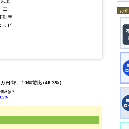
社以上
北中山
黒松
向陽台
実沢
将監
将監殿
松陵
住吉台西
住吉台東
高森
長命ケ丘
泉中央駅
鶴が丘
八乙女駅
寺岡
黒松駅
天神沢
七北田
南光台
南光台東
南光台南
虹の
、工
おす
根白石
野村
東黒松
古内
歩坂町
本田町
松森
みずほ台
南中山
紫山
不動産
八乙女
八乙女中央
館
山の寺
西中山
朝日
：リビ
万円/坪、10年前比+46.3%）
地価格は？
3.5%
）