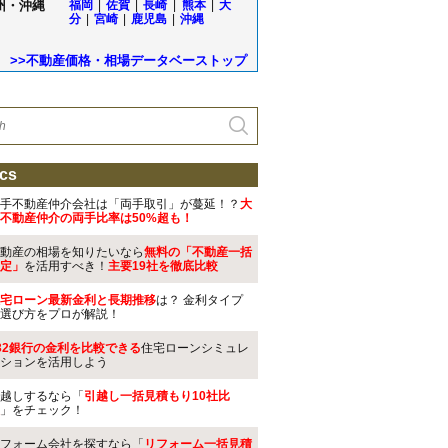
州・沖縄
福岡
|
佐賀
|
長崎
|
熊本
|
大
分
|
宮崎
|
鹿児島
|
沖縄
>>不動産価格・相場データベーストップ
cs
手不動産仲介会社は「両手取引」が蔓延！？
大
不動産仲介の両手比率は50%超も！
動産の相場を知りたいなら
無料の「不動産一括
定」
を活用すべき！
主要19社を徹底比較
宅ローン最新金利と長期推移
は？ 金利タイプ
選び方をプロが解説！
32銀行の金利を比較できる
住宅ローンシミュレ
ションを活用しよう
越しするなら「
引越し一括見積もり10社比
」をチェック！
フォーム会社を探すなら「
リフォーム一括見積