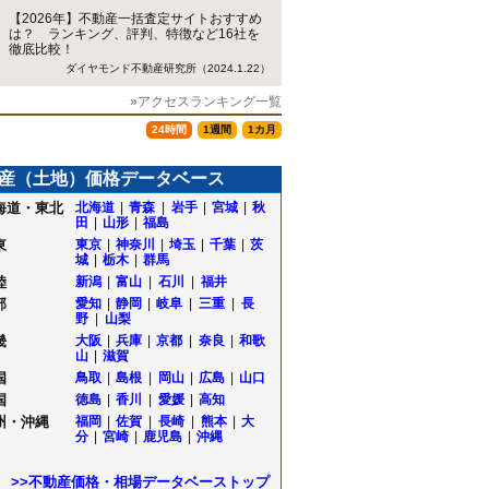
【2026年】不動産一括査定サイトおすすめ
は？ ランキング、評判、特徴など16社を
徹底比較！
ダイヤモンド不動産研究所（2024.1.22）
»アクセスランキング一覧
24時間
1週間
1カ月
産（土地）価格データベース
海道・東北
北海道
|
青森
|
岩手
|
宮城
|
秋
田
|
山形
|
福島
東
東京
|
神奈川
|
埼玉
|
千葉
|
茨
城
|
栃木
|
群馬
陸
新潟
|
富山
|
石川
|
福井
部
愛知
|
静岡
|
岐阜
|
三重
|
長
野
|
山梨
畿
大阪
|
兵庫
|
京都
|
奈良
|
和歌
山
|
滋賀
国
鳥取
|
島根
|
岡山
|
広島
|
山口
国
徳島
|
香川
|
愛媛
|
高知
州・沖縄
福岡
|
佐賀
|
長崎
|
熊本
|
大
分
|
宮崎
|
鹿児島
|
沖縄
森
>>不動産価格・相場データベーストップ