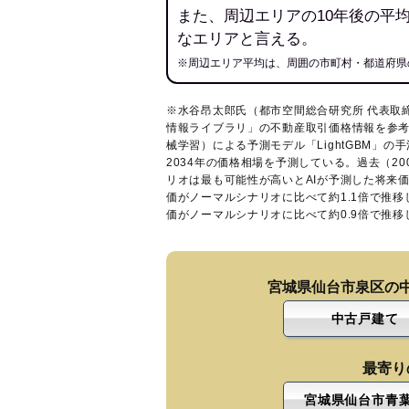
また、周辺エリアの10年後の平
なエリアと言える。
※周辺エリア平均は、周囲の市町村・都道府県
※水谷昂太郎氏（都市空間総合研究所 代表取
情報ライブラリ
」の不動産取引価格情報を参考
械学習）による予測モデル「LightGBM」の手
2034年の価格相場を予測している。過去（2
リオは最も可能性が高いとAIが予測した将来
価がノーマルシナリオに比べて約1.1倍で推
価がノーマルシナリオに比べて約0.9倍で推
宮城県仙台市泉区の
中古戸建て
最寄り
宮城県仙台市青