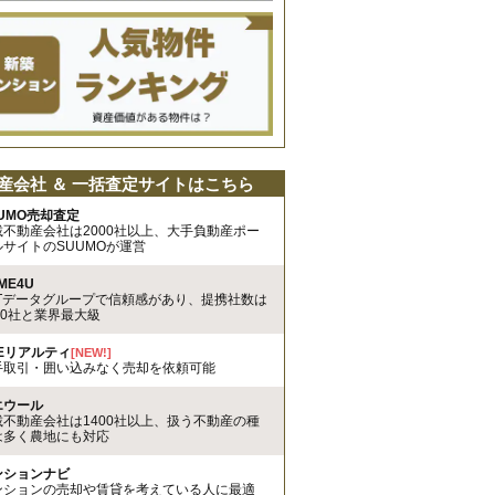
産会社 ＆ 一括査定サイトはこちら
UMO売却査定
載不動産会社は2000社以上、大手負動産ポー
ルサイトのSUUMOが運営
ME4U
TTデータグループで信頼感があり、提携社数は
00社と業界最大級
REリアルティ
[NEW!]
手取引・囲い込みなく売却を依頼可能
エウール
載不動産会社は1400社以上、扱う不動産の種
は多く農地にも対応
ンションナビ
ンションの売却や賃貸を考えている人に最適