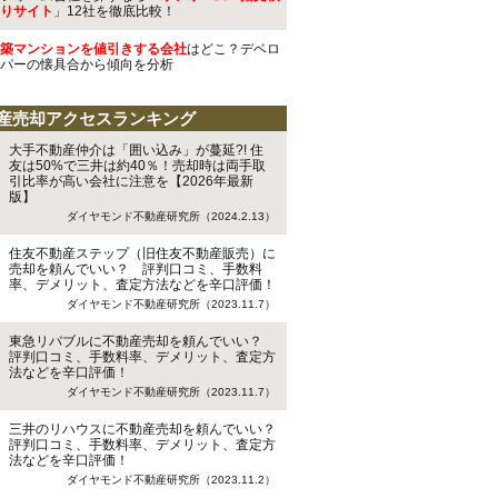
りサイト
」12社を徹底比較！
築マンションを値引きする会社
はどこ？デベロ
パーの懐具合から傾向を分析
産売却アクセスランキング
大手不動産仲介は「囲い込み」が蔓延?! 住
友は50%で三井は約40％！売却時は両手取
引比率が高い会社に注意を【2026年最新
版】
ダイヤモンド不動産研究所（2024.2.13）
住友不動産ステップ（旧住友不動産販売）に
売却を頼んでいい？ 評判口コミ、手数料
率、デメリット、査定方法などを辛口評価！
ダイヤモンド不動産研究所（2023.11.7）
東急リバブルに不動産売却を頼んでいい？
評判口コミ、手数料率、デメリット、査定方
法などを辛口評価！
ダイヤモンド不動産研究所（2023.11.7）
三井のリハウスに不動産売却を頼んでいい？
評判口コミ、手数料率、デメリット、査定方
法などを辛口評価！
ダイヤモンド不動産研究所（2023.11.2）