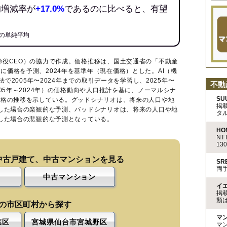
均増減率が
+17.0%
であるのに比べると、有望
の単純平均
締役CEO）の協力で作成。価格推移は、国土交通省の「
不動産
に価格を予測、2024年を基準年（現在価格）とした。AI（機
法で2005年〜2024年までの取引データを学習し、2025年〜
不動
005年～2024年）の価格動向や人口推計を基に、ノーマルシナ
SU
価格の推移を示している。グッドシナリオは、将来の人口や地
掲
移した場合の楽観的な予測、バッドシナリオは、将来の人口や地
タ
移した場合の悲観的な予測となっている。
HO
N
13
中古戸建て、中古マンションを見る
S
両
中古マンション
イ
掲
類
の市区町村から探す
マ
葉区
宮城県仙台市宮城野区
マ