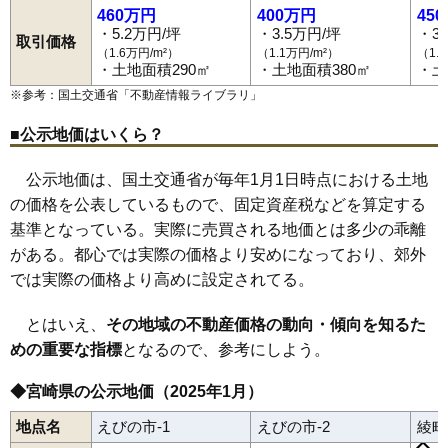
460万円
400万円
45
・5.2万円/坪
・3.5万円/坪
・3
取引価格
（1.6万円/m²）
（1.1万円/m²）
（1.
・土地面積290㎡
・土地面積380㎡
・土
※参考：国土交通省「
不動産情報ライブラリ
」
■公示地価はいくら？
公示地価は、国土交通省が毎年1月1日時点における土地
の価格を公表しているもので、固定資産税などを算定する
基準となっている。実際に売買される地価とは多少の乖離
がある。都心では実際の価格より安めになっており、郊外
では実際の価格より高めに設定されてる。
とはいえ、
その地域の不動産価格の動向・傾向を知るた
めの重要な指標
となるので、参考にしよう。
◆宮崎県の公示地価（2025年1月）
地点名
えびの市-1
えびの市-2
綾町