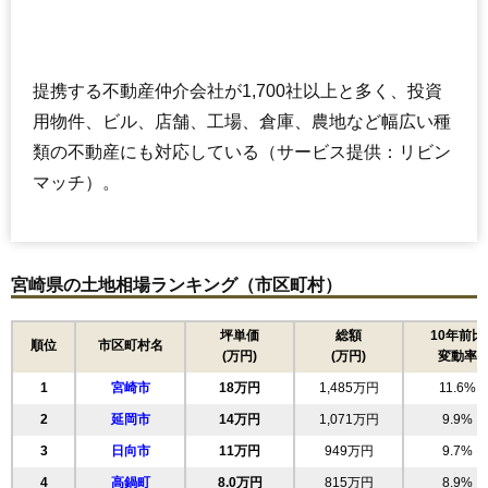
提携する不動産仲介会社が1,700社以上と多く、投資
用物件、ビル、店舗、工場、倉庫、農地など幅広い種
類の不動産にも対応している（サービス提供：リビン
マッチ）。
宮崎県の土地相場ランキング（市区町村）
坪単価
総額
10年前比
順位
市区町村名
(万円)
(万円)
変動率
1
宮崎市
18万円
1,485万円
11.6%
2
延岡市
14万円
1,071万円
9.9%
3
日向市
11万円
949万円
9.7%
4
高鍋町
8.0万円
815万円
8.9%