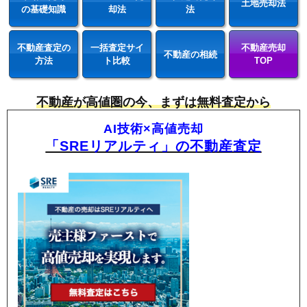
土地売却法
の基礎知識
却法
法
不動産査定の
一括査定サイ
不動産売却
不動産の相続
方法
ト比較
TOP
不動産が高値圏の今、まずは無料査定から
AI技術×高値売却
「SREリアルティ」の不動産査定