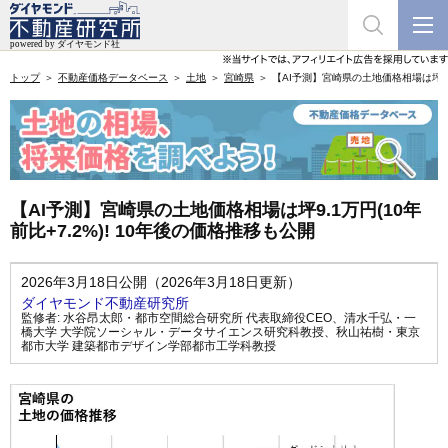
トップ
不動産価格データベース
土地
宮崎県
【AI予測】宮崎県の土地価格相場は坪9.1
【AI予測】宮崎県の土地価格相場は坪9.1万円(10年
前比+7.2%)! 10年後の価格推移も公開
2026年3月18日公開（2026年3月18日更新）
ダイヤモンド不動産研究所
監修者:
水谷昂太郎・都市空間総合研究所 代表取締役CEO
、
清水千弘・一
橋大学 大学院ソーシャル・データサイエンス研究科教授
、
秋山祐樹・東京
都市大学 建築都市デザイン学部都市工学科教授