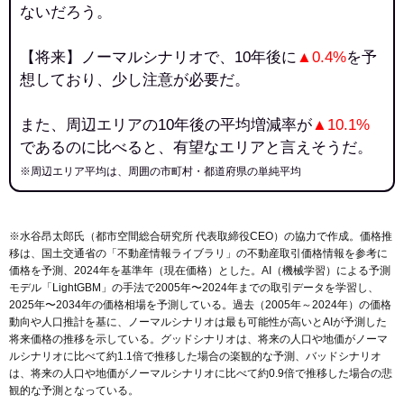
ないだろう。
【将来】ノーマルシナリオで、10年後に
▲0.4%
を予
想しており、少し注意が必要だ。
また、周辺エリアの10年後の平均増減率が
▲10.1%
であるのに比べると、有望なエリアと言えそうだ。
※周辺エリア平均は、周囲の市町村・都道府県の単純平均
※水谷昂太郎氏（都市空間総合研究所 代表取締役CEO）の協力で作成。価格推
移は、国土交通省の「
不動産情報ライブラリ
」の不動産取引価格情報を参考に
価格を予測、2024年を基準年（現在価格）とした。AI（機械学習）による予測
モデル「LightGBM」の手法で2005年〜2024年までの取引データを学習し、
2025年〜2034年の価格相場を予測している。過去（2005年～2024年）の価格
動向や人口推計を基に、ノーマルシナリオは最も可能性が高いとAIが予測した
将来価格の推移を示している。グッドシナリオは、将来の人口や地価がノーマ
ルシナリオに比べて約1.1倍で推移した場合の楽観的な予測、バッドシナリオ
は、将来の人口や地価がノーマルシナリオに比べて約0.9倍で推移した場合の悲
観的な予測となっている。