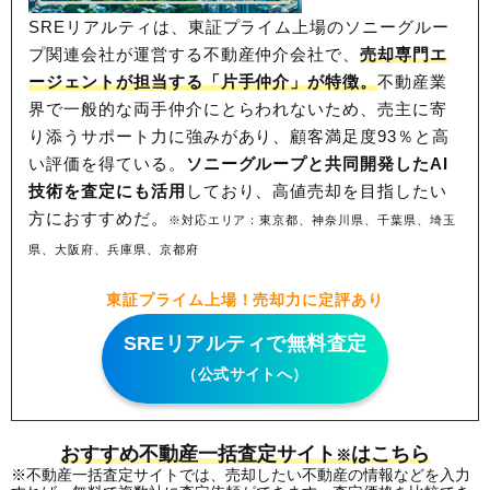
SREリアルティは、東証プライム上場のソニーグルー
プ関連会社が運営する不動産仲介会社で、
売却専門エ
ージェントが担当する「片手仲介」が特徴。
不動産業
界で一般的な両手仲介にとらわれないため、
売主に寄
り添うサポート力に強みがあり、顧客満足度93％と高
い評価を得ている。
ソニーグループと共同開発したAI
技術を査定にも活用
しており、高値売却を目指したい
方におすすめだ。
※対応エリア：東京都、神奈川県、千葉県、埼玉
県、大阪府、兵庫県、京都府
東証プライム上場！売却力に定評あり
SREリアルティで無料査定
（公式サイトへ）
おすすめ不動産一括査定サイト
はこちら
※
※不動産一括査定サイトでは、売却したい不動産の情報などを入力