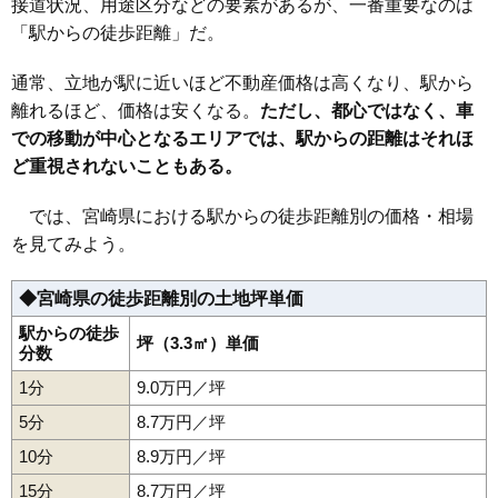
接道状況、用途区分などの要素があるが、一番重要なのは
20
五ケ瀬町
1.9万円
218万円
-5.5%
「駅からの徒歩距離」だ。
21
日之影町
1.6万円
129万円
-0.7%
22
西米良村
1.5万円
100万円
-6.1%
通常、立地が駅に近いほど不動産価格は高くなり、駅から
離れるほど、価格は安くなる。
23
美郷町
1.4万円
ただし、都心ではなく、車
170万円
-1.0%
での移動が中心となるエリアでは、駅からの距離はそれほ
24
高原町
1.2万円
237万円
-8.9%
ど重視されないこともある。
では、宮崎県における駅からの徒歩距離別の価格・相場
を見てみよう。
◆宮崎県の徒歩距離別の土地坪単価
駅からの徒歩
坪（3.3㎡）単価
分数
1分
9.0万円／坪
5分
8.7万円／坪
10分
8.9万円／坪
15分
8.7万円／坪