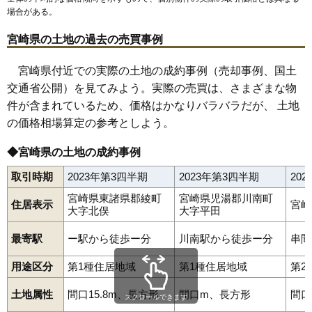
場合がある。
宮崎県の土地の過去の売買事例
宮崎県付近での実際の土地の成約事例（売却事例、国土
交通省公開）を見てみよう。実際の売買は、さまざまな物
件が含まれているため、価格はかなりバラバラだが、 土地
の価格相場算定の参考としよう。
◆宮崎県の土地の成約事例
取引時期
2023年第3四半期
2023年第3四半期
20
宮崎県東諸県郡綾町
宮崎県児湯郡川南町
住居表示
宮崎
大字北俣
大字平田
最寄駅
ー駅から徒歩ー分
川南駅から徒歩ー分
串間
用途区分
第1種住居地域
第1種住居地域
第2
土地属性
間口15.8m、長方形
間口m、長方形
間口
スクロールできます