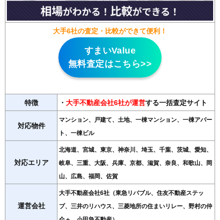
大手6社の査定・比較ができて便利！
すまいValue
無料査定はこちら>>
特徴
・
大手不動産会社6社が運営
する一括査定サイト
マンション、戸建て、土地、一棟マンション、一棟アパー
対応物件
ト、一棟ビル
北海道、宮城、東京、神奈川、埼玉、千葉、茨城、愛知、
対応エリア
岐阜、三重、大阪、兵庫、京都、滋賀、奈良、和歌山、岡
山、広島、福岡、佐賀
大手不動産会社6社（東急リバブル、住友不動産ステッ
運営会社
プ、三井のリハウス、三菱地所の住まいリレー、野村の仲
介＋、小田急不動産）