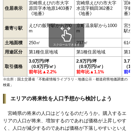
宮崎市
都城市
延岡市
日南市
小林市
日向市
串間市
西都市
宮崎県えびの市大字
宮崎県えびの市大字
宮崎
えびの市
三股町
高原町
国富町
綾町
高鍋町
新富町
西米良村
住居表示
原田字本地原1403番7
水流字鶴田362番2
字郷
木城町
川南町
都農町
門川町
美郷町
高千穂町
日之影町
《地番》
《地番》
番》
五ケ瀬町
えびの飯野駅から700
京町温泉駅から1000
宮交
最寄り駅
m
m
駅か
土地面積
250㎡
237㎡
614
スクロールできます
用途区分
第1種住居地域
第1種住居地域
第1
3.0万円/坪
2.9万円/坪
3.7
取引価格
（0.9万円/㎡）
（0.9万円/㎡）
（1
前年比▲2.2%
前年比▲1.1%
前年
※出所：国土交通省「
不動産情報ライブラリ・地価公示・都道府県地価調査の
検索
」
エリアの将来性を人口予想から検討しよう
宮崎県の将来の人口はどうなるのだろうか。購入するエ
リアの人口が将来、増加するのであれば価格が上昇しやす
く、人口が減少するのであれば価格が下落しやすいといえ