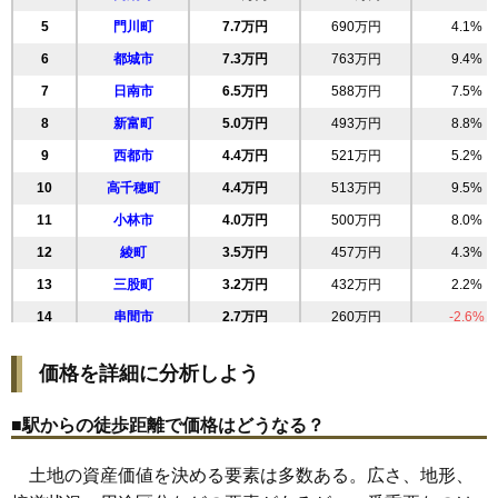
5
門川町
7.7万円
690万円
4.1%
6
都城市
7.3万円
763万円
9.4%
7
日南市
6.5万円
588万円
7.5%
8
新富町
5.0万円
493万円
8.8%
9
西都市
4.4万円
521万円
5.2%
10
高千穂町
4.4万円
513万円
9.5%
11
小林市
4.0万円
500万円
8.0%
12
綾町
3.5万円
457万円
4.3%
13
三股町
3.2万円
432万円
2.2%
14
串間市
2.7万円
260万円
-2.6%
15
川南町
2.6万円
335万円
4.5%
価格を詳細に分析しよう
16
木城町
2.5万円
305万円
-3.7%
17
都農町
2.4万円
311万円
51.9%
■駅からの徒歩距離で価格はどうなる？
18
国富町
2.3万円
267万円
-9.2%
土地の資産価値を決める要素は多数ある。広さ、地形、
19
えびの市
2.0万円
278万円
0.5%