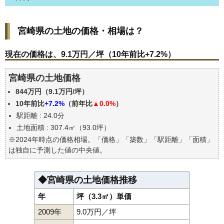
宮崎県の土地の価格・相場は？
宮崎県の土地の価格・相場は？
現在の価格は、9.1万円／坪（10年前比+7.2%）
価格を詳細に分析しよう
現在の価格は、9.1万円／坪（10年前比+7.2%）
駅からの徒歩距離で価格はどうなる？
宮崎県の土地価格
宮崎県の土地の過去の売買事例
844万円（9.1万円/坪）
公示地価はいくら
10年前比
+7.2%
（前年比
▲0.0%
）
エリアの将来性を人口予想から検討しよう
駅距離 : 24.0分
自分の年収でいくらの不動産が買える？
土地面積 : 307.4㎡（93.0坪）
※2024年時点の価格相場。「価格」「築数」「駅距離」「面積」
は独自に予測した値の中央値。
◆宮崎県の土地価格推移
年
坪（3.3㎡）単価
2009年
9.0万円／坪