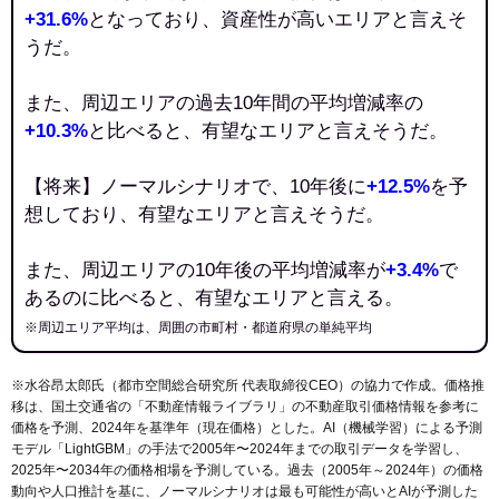
+31.6%
となっており、資産性が高いエリアと言えそ
うだ。
また、周辺エリアの過去10年間の平均増減率の
+10.3%
と比べると、有望なエリアと言えそうだ。
【将来】ノーマルシナリオで、10年後に
+12.5%
を予
想しており、有望なエリアと言えそうだ。
また、周辺エリアの10年後の平均増減率が
+3.4%
で
あるのに比べると、有望なエリアと言える。
※周辺エリア平均は、周囲の市町村・都道府県の単純平均
※水谷昂太郎氏（都市空間総合研究所 代表取締役CEO）の協力で作成。価格推
移は、国土交通省の「
不動産情報ライブラリ
」の不動産取引価格情報を参考に
価格を予測、2024年を基準年（現在価格）とした。AI（機械学習）による予測
モデル「LightGBM」の手法で2005年〜2024年までの取引データを学習し、
2025年〜2034年の価格相場を予測している。過去（2005年～2024年）の価格
動向や人口推計を基に、ノーマルシナリオは最も可能性が高いとAIが予測した