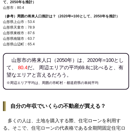
142
蔵王半郷
7.4万円
511万円
2.9%
て、2050年を推計）
山形市：80.4
143
南石関
7.3万円
4,425万円
8.2%
（参考）周囲の将来人口推計は？（2020年=100として、2050年を推計）
144
沼木
7.2万円
880万円
3.6%
山形県上山市：53.4
145
新開
7.2万円
911万円
7.7%
山形県天童市：78.9
山形県東根市：87.6
146
黒沢
7.1万円
152万円
-4.1%
山形県南陽市：63.7
147
谷柏
6.6万円
102万円
-3.8%
山形県山辺町：65.4
148
大森
6.5万円
234万円
-5.7%
山形市の将来人口（2050年）は、2020年=100とし
149
中野
6.3万円
585万円
3.0%
て、
80.4
だ。 周辺エリアの平均69.8に比べると、有
150
下宝沢
6.0万円
562万円
25.8%
望なエリアと言えるだろう。
151
樋越
6.0万円
2,270万円
8.5%
※周辺エリア平均は、周囲の市町村・都道府県の単純平均
152
立谷川
6.0万円
2,877万円
1.2%
153
上柳
5.7万円
672万円
2.3%
154
長谷堂
5.7万円
527万円
-0.8%
自分の年収でいくらの不動産が買える？
155
西崎
5.7万円
1,539万円
0.6%
多くの人は、土地を購入する際、住宅ローンを利用す
156
柏倉
5.6万円
505万円
-5.7%
る。そこで、住宅ローンの代表格である全期間固定住宅ロ
157
前明石
5.6万円
996万円
5.6%