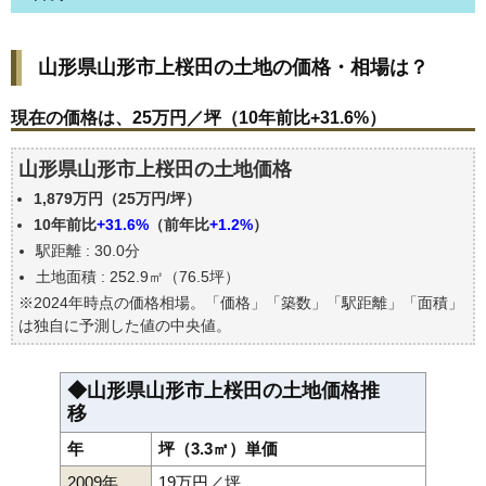
山形県山形市上桜田の土地の価格・相場は？
山形県山形市上桜田の土地の価格・相場は？
現在の価格は、25万円／坪（10年前比+31.6%）
価格を詳細に分析しよう
現在の価格は、25万円／坪（10年前比+31.6%）
駅からの徒歩距離で価格はどうなる？
山形県山形市上桜田の土地価格
山形県山形市上桜田の土地の過去の売買事例
1,879万円（25万円/坪）
公示地価はいくら
10年前比
+31.6%
（前年比
+1.2%
）
エリアの将来性を人口予想から検討しよう
駅距離 : 30.0分
自分の年収でいくらの不動産が買える？
土地面積 : 252.9㎡（76.5坪）
※2024年時点の価格相場。「価格」「築数」「駅距離」「面積」
は独自に予測した値の中央値。
◆山形県山形市上桜田の土地価格推
移
年
坪（3.3㎡）単価
2009年
19万円／坪