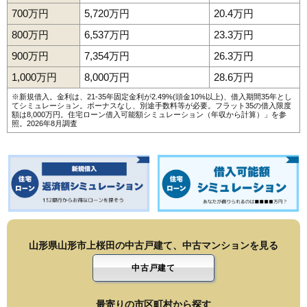
173
村木沢
4.2万円
275万円
-10.5%
700万円
5,720万円
20.4万円
174
蔵王山田
4.1万円
417万円
-1.3%
800万円
6,537万円
23.3万円
175
切畑
4.0万円
210万円
7.3%
900万円
7,354万円
26.3万円
176
表蔵王
4.0万円
959万円
-4.9%
1,000万円
8,000万円
28.6万円
177
門伝
3.6万円
313万円
-12.6%
※新規借入。金利は、21-35年固定金利が2.49%(頭金10%以上)、借入期間35年とし
178
くぬぎざわ西
3.5万円
2,104万円
-0.7%
てシミュレーション。ボーナスなし、別途手数料等が必要。フラット35の借入限度
額は8,000万円。
住宅ローン借入可能額シミュレーション（年収から計算）
」を参
照。2026年8月調査
179
西越
3.4万円
1,065万円
-4.1%
180
二位田
3.3万円
554万円
0.9%
181
千石
3.3万円
1,507万円
-9.1%
182
新山
3.3万円
83万円
-15.0%
183
神尾
2.9万円
387万円
16.4%
184
灰塚
2.7万円
419万円
-6.1%
185
土坂
2.6万円
865万円
12.7%
山形県山形市上桜田の中古戸建て、中古マンションを見る
中古戸建て
最寄りの市区町村から探す