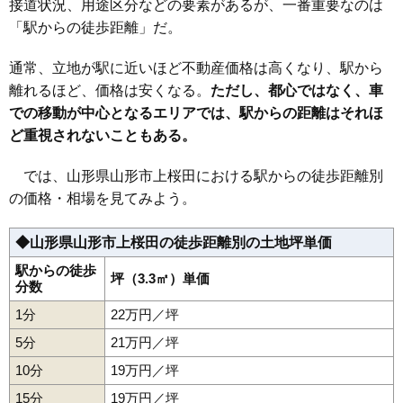
接道状況、用途区分などの要素があるが、一番重要なのは
34
前田町
27万円
1,933万円
20.6%
「駅からの徒歩距離」だ。
35
宮町
27万円
1,599万円
18.5%
36
南栄町
26万円
1,983万円
24.8%
通常、立地が駅に近いほど不動産価格は高くなり、駅から
37
篭田
26万円
1,971万円
23.4%
離れるほど、価格は安くなる。
ただし、都心ではなく、車
での移動が中心となるエリアでは、駅からの距離はそれほ
38
松波
26万円
2,401万円
28.3%
ど重視されないこともある。
39
鉄砲町
26万円
1,539万円
23.0%
40
高堂
26万円
1,768万円
36.8%
では、山形県山形市上桜田における駅からの徒歩距離別
41
花楯
26万円
1,604万円
22.2%
の価格・相場を見てみよう。
42
旭が丘
25万円
1,603万円
17.0%
◆山形県山形市上桜田の徒歩距離別の土地坪単価
43
小白川町
25万円
1,677万円
24.7%
44
上町
25万円
1,890万円
25.6%
駅からの徒歩
坪（3.3㎡）単価
分数
45
小立
25万円
1,885万円
26.6%
1分
22万円／坪
46
美畑町
25万円
1,885万円
19.1%
5分
21万円／坪
47
桜田東
25万円
1,498万円
23.6%
10分
19万円／坪
48
あさひ町
25万円
2,092万円
28.6%
15分
19万円／坪
49
薬師町
25万円
894万円
6.6%