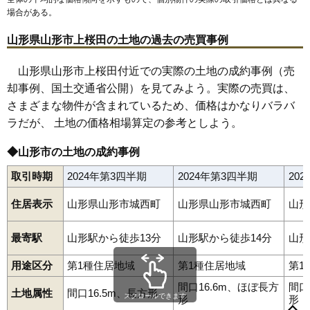
65
桜田西
23万円
1,925万円
18.5%
場合がある。
66
馬見ケ崎
23万円
2,408万円
17.4%
山形県山形市上桜田の土地の過去の売買事例
67
島
23万円
1,719万円
31.1%
68
城北町
23万円
1,032万円
9.9%
山形県山形市上桜田付近での実際の土地の成約事例（売
却事例、国土交通省公開）を見てみよう。実際の売買は、
69
肴町
23万円
1,247万円
10.7%
さまざまな物件が含まれているため、価格はかなりバラバ
70
南館
23万円
1,502万円
20.5%
ラだが、 土地の価格相場算定の参考としよう。
71
富の中
23万円
1,421万円
16.1%
72
江南
23万円
1,552万円
24.7%
◆山形市の土地の成約事例
73
白山
22万円
1,531万円
17.2%
取引時期
2024年第3四半期
2024年第3四半期
20
74
嶋南
22万円
1,731万円
29.5%
住居表示
山形県山形市城西町
山形県山形市城西町
山形
75
平清水
22万円
1,721万円
26.2%
相生町
青田
青田南
青野
青柳
あかねケ丘
あこや町
旭が丘
あさひ町
荒楯町
飯沢
飯田
飯田西
飯塚町
五十鈴
泉町
五日町
76
松山
22万円
1,646万円
26.5%
最寄駅
山形駅から徒歩13分
山形駅から徒歩14分
山形
今塚
鋳物町
岩波
印役町
内表
内表東
梅野木前
漆山
上町
江俣
77
早乙女
22万円
1,627万円
20.7%
円応寺町
大手町
大森
小立
落合町
表蔵王
篭田
風間
柏倉
春日町
香澄町
片谷地
上椹沢
上桜田
上反田
上柳
神尾
北江俣
北町
用途区分
第1種住居地域
第1種住居地域
第1
78
陣場
21万円
1,379万円
18.9%
北山形
木の実町
清住町
切畑
久保田
黒沢
江南
黄金
小姓町
小白川町
寿町
小荷駄町
幸町
蔵王上野
蔵王温泉
蔵王成沢
間口16.6m、ほぼ長方
間口
79
瀬波
21万円
1,340万円
19.8%
土地属性
間口16.5m、長方形
蔵王半郷
蔵王山田
早乙女
肴町
桜田西
桜田東
桜田南
志戸田
島
スクロールできます
形
形
下椹沢
下条町
下東山
下宝沢
十文字
城南町
城北町
城西町
新開
80
下条町
21万円
1,517万円
15.1%