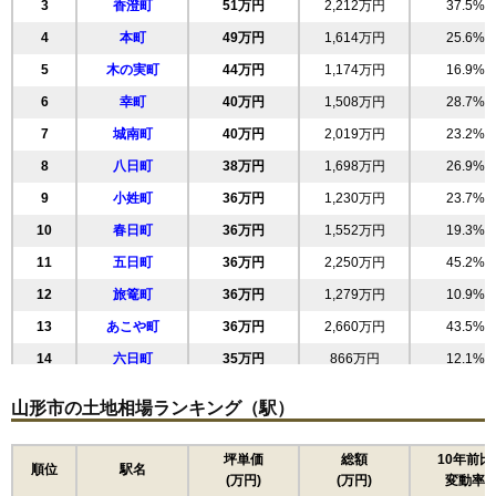
3
香澄町
51万円
2,212万円
37.5%
4
本町
49万円
1,614万円
25.6%
5
木の実町
44万円
1,174万円
16.9%
6
幸町
40万円
1,508万円
28.7%
7
城南町
40万円
2,019万円
23.2%
8
八日町
38万円
1,698万円
26.9%
9
小姓町
36万円
1,230万円
23.7%
10
春日町
36万円
1,552万円
19.3%
11
五日町
36万円
2,250万円
45.2%
12
旅篭町
36万円
1,279万円
10.9%
13
あこや町
36万円
2,660万円
43.5%
14
六日町
35万円
866万円
12.1%
15
清住町
33万円
1,801万円
21.9%
山形市の土地相場ランキング（駅）
16
緑町
33万円
1,966万円
36.4%
17
三日町
33万円
2,057万円
42.3%
坪単価
総額
10年前比
順位
駅名
(万円)
(万円)
変動率
18
双葉町
32万円
2,037万円
36.1%