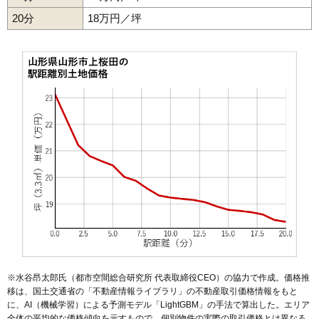
20分
50
西田
18万円／坪
25万円
1,700万円
19.7%
51
深町
25万円
1,479万円
17.6%
52
上桜田
25万円
1,879万円
31.6%
53
東青田
25万円
1,768万円
22.1%
54
飯田西
25万円
1,547万円
21.4%
55
吉原
25万円
1,803万円
17.5%
56
南四番町
25万円
2,205万円
23.6%
57
大野目
25万円
1,469万円
22.2%
58
飯田
24万円
1,682万円
21.9%
59
青田
24万円
1,960万円
16.4%
60
五十鈴
24万円
1,664万円
19.5%
61
東山形
24万円
1,714万円
15.3%
62
桜田南
24万円
1,852万円
21.4%
※水谷昂太郎氏（都市空間総合研究所 代表取締役CEO）の協力で作成。価格推
63
梅野木前
23万円
1,758万円
29.4%
移は、国土交通省の「
不動産情報ライブラリ
」の不動産取引価格情報をもと
に、AI（機械学習）による予測モデル「LightGBM」の手法で算出した。エリア
64
成沢西
23万円
1,756万円
21.4%
全体の平均的な価格傾向を示すもので、個別物件の実際の取引価格とは異なる