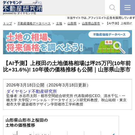
トップ
不動産価格データベース
土地
山形県
山形県山形市
【AI予測】上桜田の土
【AI予測】上桜田の土地価格相場は坪25万円(10年前
比+31.6%)! 10年後の価格推移も公開｜山形県山形市
2026年3月18日公開（2026年3月18日更新）
ダイヤモンド不動産研究所
監修者:
水谷昂太郎・都市空間総合研究所 代表取締役CEO
、
清水千弘・一
橋大学 大学院ソーシャル・データサイエンス研究科教授
、
秋山祐樹・東京
都市大学 建築都市デザイン学部都市工学科教授