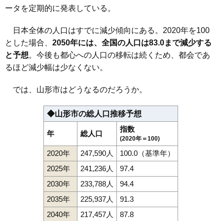
111
砂塚
13万円
949万円
8.3%
ータを定期的に発表している。
112
蔵王成沢
13万円
898万円
13.3%
113
長苗代
12万円
1,299万円
10.2%
日本全体の人口はすでに減少傾向にある。2020年を100
とした場合、
2050年には、全国の人口は83.0まで減少する
114
東志戸田
12万円
1,113万円
17.3%
と予想
。今後も都心への人口の移転は続くため、都会であ
115
飯塚町
12万円
721万円
12.2%
るほど減少幅は少なくない。
116
漆山
11万円
893万円
14.8%
117
下椹沢
11万円
807万円
8.5%
では、山形市はどうなるのだろうか。
118
七浦
11万円
1,189万円
15.7%
◆山形市の総人口推移予想
119
高原町
11万円
408万円
15.5%
指数
120
青柳
11万円
782万円
13.0%
年
総人口
(2020年＝100)
121
岩波
11万円
845万円
6.5%
2020年
247,590人
100.0（基準年）
122
風間
10万円
744万円
10.8%
2025年
241,236人
97.4
123
千手堂
10万円
984万円
10.8%
2030年
233,788人
94.4
124
浜崎
10万円
644万円
9.8%
2035年
225,937人
91.3
125
今塚
9.9万円
786万円
12.7%
2040年
217,457人
87.8
126
菅沢
9.9万円
682万円
5.9%