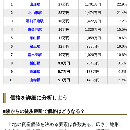
1
山形駅
27万円
1,701万円
22.9%
19
東原町
32万円
2,023万円
29.1%
2
北山形駅
22万円
1,474万円
21.4%
20
若葉町
32万円
1,855万円
42.8%
3
羽前千歳駅
18万円
1,422万円
17.2%
21
城西町
31万円
2,117万円
42.5%
4
東金井駅
16万円
1,320万円
15.5%
22
末広町
31万円
1,464万円
21.4%
5
漆山駅
13万円
1,059万円
18.6%
23
相生町
30万円
1,962万円
14.1%
6
蔵王駅
12万円
938万円
19.0%
24
錦町
30万円
1,477万円
31.9%
7
南出羽駅
10万円
1,020万円
10.8%
25
荒楯町
30万円
1,962万円
22.8%
8
楯山駅
9.8万円
734万円
8.6%
26
松見町
30万円
2,051万円
25.8%
9
高瀬駅
5.7万円
173万円
-6.2%
27
寿町
30万円
1,956万円
28.7%
10
山寺駅
5.3万円
143万円
-5.7%
28
大手町
29万円
1,489万円
21.5%
29
円応寺町
28万円
1,443万円
20.1%
価格を詳細に分析しよう
30
南一番町
28万円
3,018万円
25.8%
31
久保田
28万円
2,243万円
34.0%
■駅からの徒歩距離で価格はどうなる？
32
南原町
28万円
1,735万円
19.1%
土地の資産価値を決める要素は多数ある。広さ、地形、
33
小荷駄町
28万円
1,814万円
19.6%