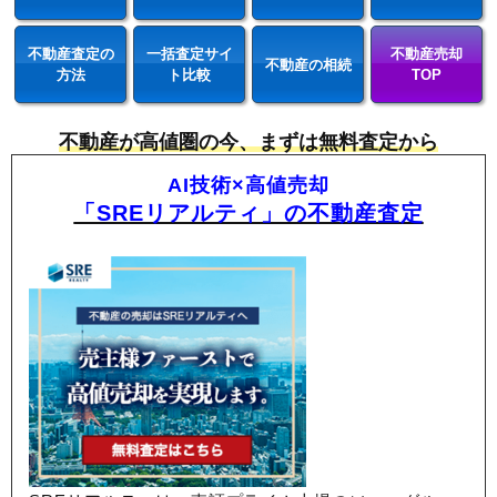
不動産査定の
一括査定サイ
不動産売却
不動産の相続
方法
ト比較
TOP
不動産が高値圏の今、まずは無料査定から
AI技術×高値売却
「SREリアルティ」の不動産査定