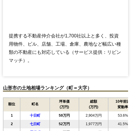
提携する不動産仲介会社が1,700社以上と多く、投資
用物件、ビル、店舗、工場、倉庫、農地など幅広い種
類の不動産にも対応している（サービス提供：リビン
マッチ）。
山形市の土地相場ランキング（町＝大字）
坪単価
総額
10年前比
順位
町名
(万円)
(万円)
変動率
1
十日町
59万円
2,904万円
53.6%
2
七日町
52万円
1,977万円
41.5%