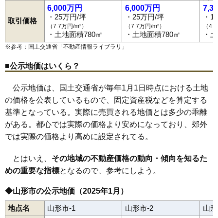
陣場
陣場新田
末広町
菅沢
鮨洗
鈴川町
砂塚
瀬波
千石
千手堂
6,000万円
6,000万円
7,3
蔵王駅
山形駅
北山形駅
羽前千歳駅
南出羽駅
漆山駅
山寺駅
双月町
大野目
高堂
高原町
立谷川
伊達城
近田
千歳
土坂
鉄砲町
81
鳥居ケ丘
21万円
1,571万円
16.9%
高瀬駅
楯山駅
東金井駅
・25万円/坪
・25万円/坪
・1
塔の前
銅町
十日町
富の中
樋越
鳥居ケ丘
中桜田
中里
長苗代
取引価格
（7.7万円/m²）
（7.7万円/m²）
（4.
中野
長町
七浦
七日町
滑川
成沢西
成安
南栄町
二位田
新山
錦町
82
嶋北
21万円
1,807万円
31.0%
・土地面積780㎡
・土地面積780㎡
・土
西越
西崎
西田
沼木
灰塚
白山
長谷堂
旅篭町
花楯
浜崎
東青田
83
北山形
21万円
1,366万円
11.3%
東志戸田
東原町
東山形
桧町
平久保
平清水
深町
双葉町
船町
※参考：国土交通省「
不動産情報ライブラリ
」
古館
穂積
本町
前明石
前田町
松栄
松波
松原
松見町
松山
84
千歳
21万円
1,353万円
22.3%
馬見ケ崎
三日町
緑町
南一番町
南四番町
南石関
南館
南館西
■公示地価はいくら？
南原町
美畑町
宮町
妙見寺
明神前
六日町
村木沢
元木
門伝
谷柏
85
江俣
20万円
1,711万円
21.6%
薬師町
山寺
やよい
山家本町
八日町
芳野
吉野宿
吉原
吉原南
流通センター
若葉町
若宮
和合町
嶋北
嶋南
みはらしの丘
86
南館西
20万円
1,640万円
10.8%
公示地価は、国土交通省が毎年1月1日時点における土地
くぬぎざわ西
87
若宮
20万円
1,724万円
13.0%
の価格を公表しているもので、固定資産税などを算定する
基準となっている。実際に売買される地価とは多少の乖離
88
芳野
19万円
2,023万円
18.0%
がある。都心では実際の価格より安めになっており、郊外
89
あかねケ丘
19万円
1,621万円
27.0%
では実際の価格より高めに設定されてる。
90
妙見寺
19万円
1,131万円
15.7%
91
双月町
19万円
1,081万円
16.8%
とはいえ、
その地域の不動産価格の動向・傾向を知るた
92
中桜田
19万円
1,452万円
12.2%
めの重要な指標
となるので、参考にしよう。
93
銅町
19万円
1,280万円
10.5%
◆山形市の公示地価（2025年1月）
94
泉町
19万円
1,073万円
15.5%
地点名
山形市-1
山形市-2
山形
95
松栄
19万円
3,371万円
12.3%