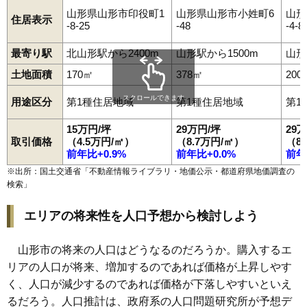
96
鈴川町
18万円
1,271万円
10.8%
山形県山形市印役町1
山形県山形市小姓町6
山形
住居表示
-8-25
-48
-4-8
97
片谷地
18万円
1,136万円
18.6%
98
桧町
18万円
1,402万円
10.2%
最寄り駅
北山形駅から2400m
山形駅から1500m
山形
99
北町
18万円
1,557万円
11.5%
土地面積
170㎡
378㎡
200
100
元木
18万円
1,181万円
12.9%
スクロールできます
用途区分
第1種住居地域
第1種住居地域
第1
101
青田南
18万円
1,174万円
12.8%
15万円/坪
29万円/坪
29
102
長町
17万円
1,117万円
16.5%
取引価格
（4.5万円/㎡）
（8.7万円/㎡）
（8
103
やよい
17万円
1,064万円
12.2%
前年比+0.9%
前年比+0.0%
前年
104
落合町
17万円
1,614万円
19.9%
※出所：国土交通省「
不動産情報ライブラリ・地価公示・都道府県地価調査の
検索
」
105
吉原南
16万円
1,042万円
11.9%
106
印役町
16万円
845万円
9.3%
エリアの将来性を人口予想から検討しよう
107
和合町
16万円
1,254万円
12.9%
108
黄金
15万円
1,078万円
13.9%
山形市の将来の人口はどうなるのだろうか。購入するエ
リアの人口が将来、増加するのであれば価格が上昇しやす
109
松原
15万円
963万円
19.6%
く、人口が減少するのであれば価格が下落しやすいといえ
110
山家本町
14万円
958万円
20.9%
るだろう。人口推計は、政府系の人口問題研究所が予想デ