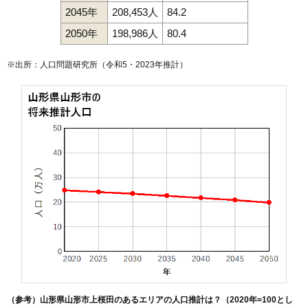
2045年
208,453人
84.2
127
滑川
9.8万円
792万円
11.1%
128
流通センター
9.5万円
3,432万円
1.1%
2050年
198,986人
80.4
129
飯沢
9.3万円
4,374万円
18.0%
※出所：人口問題研究所（
令和5・2023年推計
）
130
船町
9.1万円
682万円
5.3%
131
北江俣
8.8万円
843万円
0.1%
132
平久保
8.4万円
629万円
7.0%
133
みはらしの丘
8.3万円
773万円
31.1%
134
古館
8.3万円
771万円
4.2%
135
穂積
8.2万円
841万円
5.2%
136
伊達城
8.2万円
398万円
11.8%
137
中里
7.9万円
544万円
9.2%
138
内表東
7.8万円
564万円
6.5%
139
吉野宿
7.8万円
999万円
17.5%
140
上椹沢
7.7万円
735万円
5.5%
141
明神前
7.6万円
595万円
1.7%
（参考）山形県山形市上桜田のあるエリアの人口推計は？（2020年=100とし