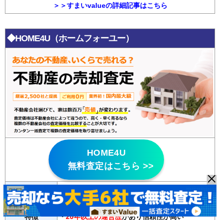
＞＞すまいvalueの詳細記事はこちら
◆HOME4U（ホームフォーユー）
HOME4U
無料査定はこちら >>
・悪質な不動産会社はパトロールにより排除して
いる
特徴
・
20年以上の運営歴
があり信頼性が高い