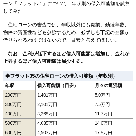
ーン「フラット35」について、年収別の借入可能額を試算
158
成安
5.5万円
529万円
1.4%
してみた。
159
鋳物町
5.5万円
3,321万円
6.2%
160
鮨洗
5.2万円
230万円
3.3%
住宅ローンの審査では、年収以外にも職業、勤続年数、
物件の資産性なども参照するため、必ずしも下記の金額が
161
上反田
5.0万円
708万円
1.1%
借りられるわけではないので、目安と考えてほしい。
162
内表
5.0万円
476万円
-2.6%
163
蔵王上野
4.9万円
533万円
-1.6%
なお、金利が低下するほど借入可能額は増加し、金利が
164
山寺
4.9万円
132万円
-4.3%
上昇するほど借入可能額は減少する。
165
青野
4.8万円
422万円
0.5%
◆フラット35の住宅ローンの借入可能額（年収別）
166
十文字
4.8万円
705万円
5.1%
年収
借入可能額（目安）
月々の返済額
167
蔵王温泉
4.7万円
285万円
-6.5%
168
塔の前
4.7万円
631万円
-3.3%
200万円
1,401万円
5.0万円
169
志戸田
4.4万円
655万円
-1.9%
300万円
2,101万円
7.5万円
170
下東山
4.4万円
71万円
-3.5%
400万円
3,268万円
11.7万円
171
近田
4.4万円
864万円
-0.5%
500万円
4,085万円
14.6万円
172
陣場新田
4.3万円
941万円
16.7%
600万円
4,903万円
17.5万円