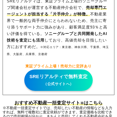
SREリアルティは、東証プライム上場のソニーグルー
プ関連会社が運営する不動産仲介会社で、
売却専門エ
ージェントが担当する「片手仲介」が特徴。
不動産業
界で一般的な両手仲介にとらわれないため、
売主に寄
り添うサポート力に強みがあり、顧客満足度93％と高
い評価を得ている。
ソニーグループと共同開発したAI
技術を査定にも活用
しており、高値売却を目指したい
方におすすめだ。
※対応エリア：東京都、神奈川県、千葉県、埼玉
県、大阪府、兵庫県、京都府
東証プライム上場！売却力に定評あり
SREリアルティで無料査定
（公式サイトへ）
おすすめ不動産一括査定サイト
はこちら
※
※不動産一括査定サイトでは、売却したい不動産の情報などを入力
すれば、無料で複数社に査定依頼ができます。査定価格を比較でき
るので売却相場が分かり、きちんと売却してくれる不動産会社を見