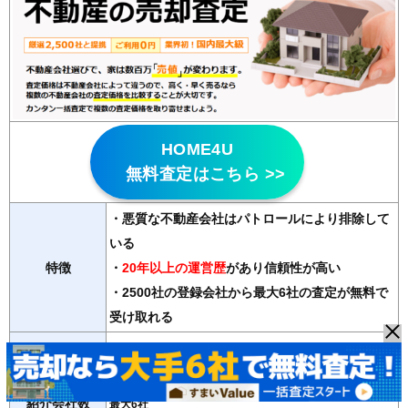
HOME4U
無料査定はこちら >>
・悪質な不動産会社はパトロールにより排除して
いる
特徴
・
20年以上の運営歴
があり信頼性が高い
・2500社の登録会社から最大6社の査定が無料で
受け取れる
マンション、戸建て、土地、ビル、アパート、店舗・事務
対応物件
所
紹介会社数
最大6社