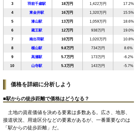
3
羽前千歳駅
18万円
1,422万円
17.2%
21
城西町
31万円
2,117万円
42.5%
4
東金井駅
16万円
1,320万円
15.5%
22
末広町
31万円
1,464万円
21.4%
5
漆山駅
13万円
1,059万円
18.6%
23
相生町
30万円
1,962万円
14.1%
6
蔵王駅
12万円
938万円
19.0%
24
錦町
30万円
1,477万円
31.9%
7
南出羽駅
10万円
1,020万円
10.8%
25
荒楯町
30万円
1,962万円
22.8%
8
楯山駅
9.8万円
734万円
8.6%
26
松見町
30万円
2,051万円
25.8%
9
高瀬駅
5.7万円
173万円
-6.2%
27
寿町
30万円
1,956万円
28.7%
10
山寺駅
5.3万円
143万円
-5.7%
28
大手町
29万円
1,489万円
21.5%
29
円応寺町
28万円
1,443万円
20.1%
価格を詳細に分析しよう
30
南一番町
28万円
3,018万円
25.8%
31
久保田
28万円
2,243万円
34.0%
■駅からの徒歩距離で価格はどうなる？
32
南原町
28万円
1,735万円
19.1%
土地の資産価値を決める要素は多数ある。広さ、地形、
33
小荷駄町
28万円
1,814万円
19.6%
接道状況、用途区分などの要素があるが、一番重要なのは
34
前田町
27万円
1,933万円
20.6%
「駅からの徒歩距離」だ。
35
宮町
27万円
1,599万円
18.5%