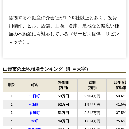
提携する不動産仲介会社が1,700社以上と多く、投資
用物件、ビル、店舗、工場、倉庫、農地など幅広い種
類の不動産にも対応している（サービス提供：リビン
マッチ）。
山形市の土地相場ランキング（町＝大字）
坪単価
総額
10年前比
順位
町名
(万円)
(万円)
変動率
1
十日町
59万円
2,904万円
53.6%
2
七日町
52万円
1,977万円
41.5%
3
香澄町
51万円
2,212万円
37.5%
4
本町
49万円
1,614万円
25.6%