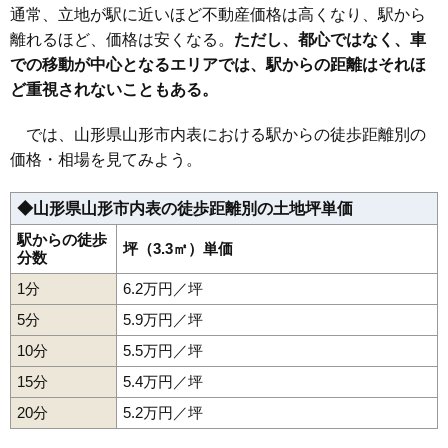
36
南栄町
26万円
1,983万円
24.8%
通常、立地が駅に近いほど不動産価格は高くなり、駅から
37
篭田
26万円
1,971万円
23.4%
離れるほど、価格は安くなる。
ただし、都心ではなく、車
での移動が中心となるエリアでは、駅からの距離はそれほ
38
松波
26万円
2,401万円
28.3%
ど重視されないこともある。
39
鉄砲町
26万円
1,539万円
23.0%
40
高堂
26万円
1,768万円
36.8%
では、山形県山形市内表における駅からの徒歩距離別の
41
花楯
26万円
1,604万円
22.2%
価格・相場を見てみよう。
42
旭が丘
25万円
1,603万円
17.0%
◆山形県山形市内表の徒歩距離別の土地坪単価
43
小白川町
25万円
1,677万円
24.7%
44
上町
25万円
1,890万円
25.6%
駅からの徒歩
坪（3.3㎡）単価
分数
45
小立
25万円
1,885万円
26.6%
1分
6.2万円／坪
46
美畑町
25万円
1,885万円
19.1%
5分
5.9万円／坪
47
桜田東
25万円
1,498万円
23.6%
10分
5.5万円／坪
48
あさひ町
25万円
2,092万円
28.6%
15分
5.4万円／坪
49
薬師町
25万円
894万円
6.6%
20分
50
西田
5.2万円／坪
25万円
1,700万円
19.7%
51
深町
25万円
1,479万円
17.6%