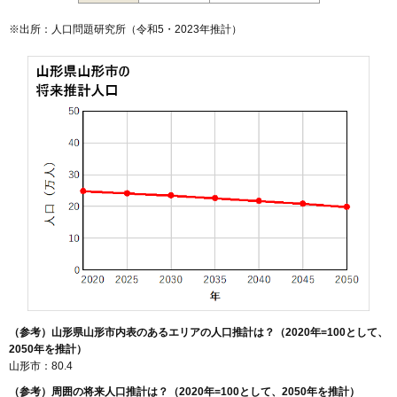
129
飯沢
9.3万円
4,374万円
18.0%
※出所：人口問題研究所（
令和5・2023年推計
）
130
船町
9.1万円
682万円
5.3%
131
北江俣
8.8万円
843万円
0.1%
132
平久保
8.4万円
629万円
7.0%
133
みはらしの丘
8.3万円
773万円
31.1%
134
古館
8.3万円
771万円
4.2%
135
穂積
8.2万円
841万円
5.2%
136
伊達城
8.2万円
398万円
11.8%
137
中里
7.9万円
544万円
9.2%
138
内表東
7.8万円
564万円
6.5%
139
吉野宿
7.8万円
999万円
17.5%
140
上椹沢
7.7万円
735万円
5.5%
141
明神前
7.6万円
595万円
1.7%
（参考）山形県山形市内表のあるエリアの人口推計は？（2020年=100として、
142
蔵王半郷
7.4万円
511万円
2.9%
2050年を推計）
山形市：80.4
143
南石関
7.3万円
4,425万円
8.2%
（参考）周囲の将来人口推計は？（2020年=100として、2050年を推計）