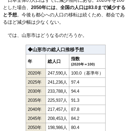
日本全体の人口はすでに減少傾向にある。2020年を100
とした場合、
2050年には、全国の人口は83.0まで減少する
114
東志戸田
12万円
1,113万円
17.3%
と予想
。今後も都心への人口の移転は続くため、都会であ
115
飯塚町
12万円
721万円
12.2%
るほど減少幅は少なくない。
116
漆山
11万円
893万円
14.8%
117
下椹沢
11万円
807万円
8.5%
では、山形市はどうなるのだろうか。
118
七浦
11万円
1,189万円
15.7%
◆山形市の総人口推移予想
119
高原町
11万円
408万円
15.5%
指数
120
青柳
11万円
782万円
13.0%
年
総人口
(2020年＝100)
121
岩波
11万円
845万円
6.5%
2020年
247,590人
100.0（基準年）
122
風間
10万円
744万円
10.8%
2025年
241,236人
97.4
123
千手堂
10万円
984万円
10.8%
2030年
233,788人
94.4
124
浜崎
10万円
644万円
9.8%
2035年
225,937人
91.3
125
今塚
9.9万円
786万円
12.7%
2040年
217,457人
87.8
126
菅沢
9.9万円
682万円
5.9%
2045年
208,453人
84.2
127
滑川
9.8万円
792万円
11.1%
128
流通センター
9.5万円
3,432万円
1.1%
2050年
198,986人
80.4