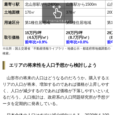
98
桧町
18万円
1,402万円
10.2%
最寄り駅
北山形駅から2400m
山形駅から1500m
山形
99
北町
18万円
1,557万円
11.5%
土地面積
170㎡
378㎡
200
100
元木
18万円
1,181万円
12.9%
スクロールできます
用途区分
第1種住居地域
第1種住居地域
第1
101
青田南
18万円
1,174万円
12.8%
15万円/坪
29万円/坪
29
102
長町
17万円
1,117万円
16.5%
取引価格
（4.5万円/㎡）
（8.7万円/㎡）
（8
103
やよい
17万円
1,064万円
12.2%
前年比+0.9%
前年比+0.0%
前年
104
落合町
17万円
1,614万円
19.9%
※出所：国土交通省「
不動産情報ライブラリ・地価公示・都道府県地価調査の
検索
」
105
吉原南
16万円
1,042万円
11.9%
106
印役町
16万円
845万円
9.3%
エリアの将来性を人口予想から検討しよう
107
和合町
16万円
1,254万円
12.9%
108
黄金
15万円
1,078万円
13.9%
山形市の将来の人口はどうなるのだろうか。購入するエ
リアの人口が将来、増加するのであれば価格が上昇しやす
109
松原
15万円
963万円
19.6%
く、人口が減少するのであれば価格が下落しやすいといえ
110
山家本町
14万円
958万円
20.9%
るだろう。人口推計は、政府系の人口問題研究所が予想デ
111
砂塚
13万円
949万円
8.3%
ータを定期的に発表している。
112
蔵王成沢
13万円
898万円
13.3%
113
長苗代
12万円
1,299万円
10.2%