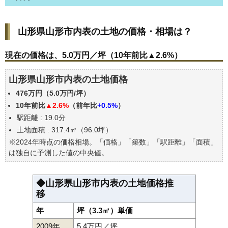
山形県山形市内表の土地の価格・相場は？
山形県山形市内表の土地の価格・相場は？
現在の価格は、5.0万円／坪（10年前比▲2.6%）
価格を詳細に分析しよう
現在の価格は、5.0万円／坪（10年前比▲2.6%）
駅からの徒歩距離で価格はどうなる？
山形県山形市内表の土地価格
山形県山形市内表の土地の過去の売買事例
476万円（5.0万円/坪）
公示地価はいくら
10年前比
▲2.6%
（前年比
+0.5%
）
エリアの将来性を人口予想から検討しよう
駅距離 : 19.0分
自分の年収でいくらの不動産が買える？
土地面積 : 317.4㎡（96.0坪）
※2024年時点の価格相場。「価格」「築数」「駅距離」「面積」
は独自に予測した値の中央値。
◆山形県山形市内表の土地価格推
移
年
坪（3.3㎡）単価
2009年
5.4万円／坪