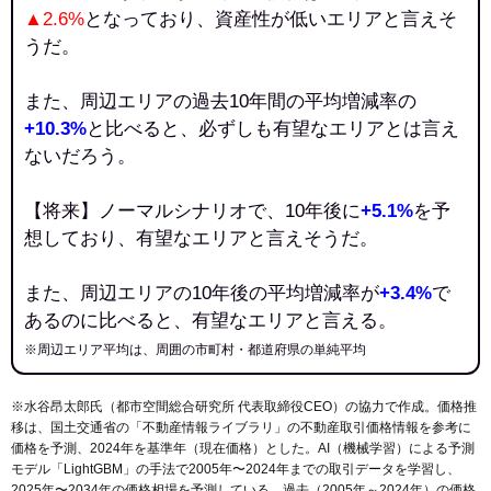
▲2.6%
となっており、資産性が低いエリアと言えそ
うだ。
また、周辺エリアの過去10年間の平均増減率の
+10.3%
と比べると、必ずしも有望なエリアとは言え
ないだろう。
【将来】ノーマルシナリオで、10年後に
+5.1%
を予
想しており、有望なエリアと言えそうだ。
また、周辺エリアの10年後の平均増減率が
+3.4%
で
あるのに比べると、有望なエリアと言える。
※周辺エリア平均は、周囲の市町村・都道府県の単純平均
※水谷昂太郎氏（都市空間総合研究所 代表取締役CEO）の協力で作成。価格推
移は、国土交通省の「
不動産情報ライブラリ
」の不動産取引価格情報を参考に
価格を予測、2024年を基準年（現在価格）とした。AI（機械学習）による予測
モデル「LightGBM」の手法で2005年〜2024年までの取引データを学習し、
2025年〜2034年の価格相場を予測している。過去（2005年～2024年）の価格