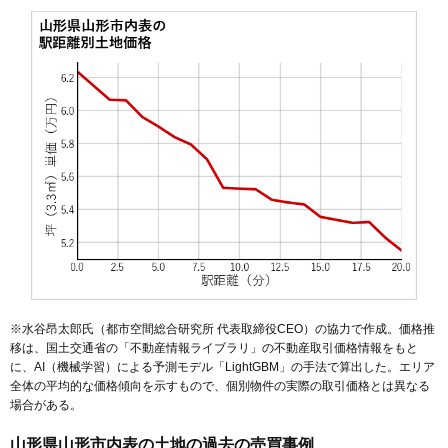
52
上桜田
25万円
1,879万円
31.6%
53
東青田
25万円
1,768万円
22.1%
54
飯田西
25万円
1,547万円
21.4%
55
吉原
25万円
1,803万円
17.5%
56
南四番町
25万円
2,205万円
23.6%
57
大野目
25万円
1,469万円
22.2%
58
飯田
24万円
1,682万円
21.9%
59
青田
24万円
1,960万円
16.4%
60
五十鈴
24万円
1,664万円
19.5%
61
東山形
24万円
1,714万円
15.3%
62
桜田南
24万円
1,852万円
21.4%
※水谷昂太郎氏（都市空間総合研究所 代表取締役CEO）の協力で作成。価格推
63
梅野木前
23万円
1,758万円
29.4%
移は、国土交通省の「
不動産情報ライブラリ
」の不動産取引価格情報をもと
に、AI（機械学習）による予測モデル「LightGBM」の手法で算出した。エリア
64
成沢西
23万円
1,756万円
21.4%
全体の平均的な価格傾向を示すもので、個別物件の実際の取引価格とは異なる
65
桜田西
23万円
1,925万円
18.5%
場合がある。
66
馬見ケ崎
23万円
2,408万円
17.4%
山形県山形市内表の土地の過去の売買事例