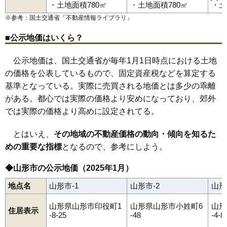
陣場
陣場新田
末広町
菅沢
鮨洗
鈴川町
砂塚
瀬波
千石
千手堂
・土地面積780㎡
・土地面積780㎡
・土
蔵王駅
山形駅
北山形駅
羽前千歳駅
南出羽駅
漆山駅
山寺駅
双月町
大野目
高堂
高原町
立谷川
伊達城
近田
千歳
土坂
鉄砲町
83
北山形
21万円
1,366万円
11.3%
高瀬駅
楯山駅
東金井駅
※参考：国土交通省「
不動産情報ライブラリ
」
塔の前
銅町
十日町
富の中
樋越
鳥居ケ丘
中桜田
中里
長苗代
84
千歳
21万円
1,353万円
22.3%
中野
長町
七浦
七日町
滑川
成沢西
成安
南栄町
二位田
新山
錦町
西越
西崎
西田
沼木
灰塚
白山
長谷堂
旅篭町
花楯
浜崎
東青田
■公示地価はいくら？
85
江俣
20万円
1,711万円
21.6%
東志戸田
東原町
東山形
桧町
平久保
平清水
深町
双葉町
船町
古館
穂積
本町
前明石
前田町
松栄
松波
松原
松見町
松山
86
南館西
20万円
1,640万円
10.8%
公示地価は、国土交通省が毎年1月1日時点における土地
馬見ケ崎
三日町
緑町
南一番町
南四番町
南石関
南館
南館西
南原町
美畑町
宮町
妙見寺
明神前
六日町
村木沢
元木
門伝
谷柏
87
若宮
20万円
1,724万円
13.0%
の価格を公表しているもので、固定資産税などを算定する
薬師町
山寺
やよい
山家本町
八日町
芳野
吉野宿
吉原
吉原南
流通センター
若葉町
若宮
和合町
嶋北
嶋南
みはらしの丘
基準となっている。実際に売買される地価とは多少の乖離
88
芳野
19万円
2,023万円
18.0%
くぬぎざわ西
がある。都心では実際の価格より安めになっており、郊外
89
あかねケ丘
19万円
1,621万円
27.0%
では実際の価格より高めに設定されてる。
90
妙見寺
19万円
1,131万円
15.7%
91
双月町
19万円
1,081万円
16.8%
とはいえ、
その地域の不動産価格の動向・傾向を知るた
92
中桜田
19万円
1,452万円
12.2%
めの重要な指標
となるので、参考にしよう。
93
銅町
19万円
1,280万円
10.5%
◆山形市の公示地価（2025年1月）
94
泉町
19万円
1,073万円
15.5%
地点名
山形市-1
山形市-2
山形
95
松栄
19万円
3,371万円
12.3%
96
鈴川町
18万円
1,271万円
10.8%
山形県山形市印役町1
山形県山形市小姓町6
山形
住居表示
-8-25
-48
-4-8
97
片谷地
18万円
1,136万円
18.6%