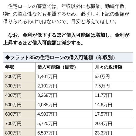
160
鮨洗
5.2万円
230万円
3.3%
住宅ローンの審査では、年収以外にも職業、勤続年数、
物件の資産性なども参照するため、必ずしも下記の金額が
161
上反田
5.0万円
708万円
1.1%
借りられるわけではないので、目安と考えてほしい。
162
内表
5.0万円
476万円
-2.6%
163
蔵王上野
4.9万円
533万円
-1.6%
なお、金利が低下するほど借入可能額は増加し、金利が
164
山寺
4.9万円
132万円
-4.3%
上昇するほど借入可能額は減少する。
165
青野
4.8万円
422万円
0.5%
◆フラット35の住宅ローンの借入可能額（年収別）
166
十文字
4.8万円
705万円
5.1%
年収
借入可能額（目安）
月々の返済額
167
蔵王温泉
4.7万円
285万円
-6.5%
168
塔の前
4.7万円
631万円
-3.3%
200万円
1,401万円
5.0万円
169
志戸田
4.4万円
655万円
-1.9%
300万円
2,101万円
7.5万円
170
下東山
4.4万円
71万円
-3.5%
400万円
3,268万円
11.7万円
171
近田
4.4万円
864万円
-0.5%
500万円
4,085万円
14.6万円
172
陣場新田
4.3万円
941万円
16.7%
600万円
4,903万円
17.5万円
173
村木沢
4.2万円
275万円
-10.5%
700万円
5,720万円
20.4万円
174
蔵王山田
4.1万円
417万円
-1.3%
800万円
6,537万円
23.3万円