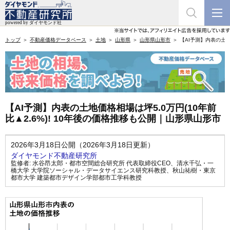
トップ
不動産価格データベース
土地
山形県
山形県山形市
【AI予測】内表の土地
【AI予測】内表の土地価格相場は坪5.0万円(10年前
比▲2.6%)! 10年後の価格推移も公開｜山形県山形市
2026年3月18日公開（2026年3月18日更新）
ダイヤモンド不動産研究所
監修者:
水谷昂太郎・都市空間総合研究所 代表取締役CEO
、
清水千弘・一
橋大学 大学院ソーシャル・データサイエンス研究科教授
、
秋山祐樹・東京
都市大学 建築都市デザイン学部都市工学科教授