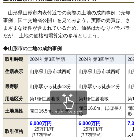
67
島
23万円
1,719万円
31.1%
68
城北町
23万円
1,032万円
9.9%
山形県山形市内表付近での実際の土地の成約事例（売却
事例、国土交通省公開）を見てみよう。実際の売買は、さ
69
肴町
23万円
1,247万円
10.7%
まざまな物件が含まれているため、価格はかなりバラバラ
70
南館
23万円
1,502万円
20.5%
だが、 土地の価格相場算定の参考としよう。
71
富の中
23万円
1,421万円
16.1%
72
江南
23万円
1,552万円
24.7%
◆山形市の土地の成約事例
73
白山
22万円
1,531万円
17.2%
取引時期
2024年第3四半期
2024年第3四半期
20
74
嶋南
22万円
1,731万円
29.5%
住居表示
山形県山形市城西町
山形県山形市城西町
山形
75
平清水
22万円
1,721万円
26.2%
76
松山
22万円
1,646万円
26.5%
最寄駅
山形駅から徒歩13分
山形駅から徒歩14分
山形
77
早乙女
22万円
1,627万円
20.7%
相生町
青田
青田南
青野
青柳
あかねケ丘
あこや町
旭が丘
用途区分
第1種住居地域
第1種住居地域
第1
78
陣場
21万円
1,379万円
18.9%
あさひ町
荒楯町
飯沢
飯田
飯田西
飯塚町
五十鈴
泉町
五日町
今塚
鋳物町
岩波
印役町
内表
内表東
梅野木前
漆山
上町
江俣
間口16.6m、ほぼ長方
間口
79
瀬波
21万円
1,340万円
19.8%
円応寺町
大手町
大森
小立
落合町
表蔵王
篭田
風間
柏倉
春日町
土地属性
間口16.5m、長方形
スクロールできます
形
形
香澄町
片谷地
上椹沢
上桜田
上反田
上柳
神尾
北江俣
北町
80
下条町
21万円
1,517万円
15.1%
北山形
木の実町
清住町
切畑
久保田
黒沢
江南
黄金
小姓町
6,000万円
6,000万円
7,3
小白川町
寿町
小荷駄町
幸町
蔵王上野
蔵王温泉
蔵王成沢
81
鳥居ケ丘
21万円
1,571万円
16.9%
・25万円/坪
・25万円/坪
・1
蔵王半郷
蔵王山田
早乙女
肴町
桜田西
桜田東
桜田南
志戸田
島
取引価格
下椹沢
下条町
下東山
下宝沢
十文字
城南町
城北町
城西町
新開
（7.7万円/m²）
（7.7万円/m²）
（4.
82
嶋北
21万円
1,807万円
31.0%