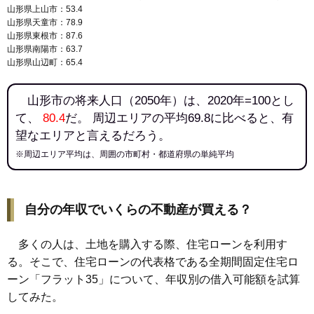
144
沼木
7.2万円
880万円
3.6%
山形県上山市：53.4
145
新開
7.2万円
911万円
7.7%
山形県天童市：78.9
山形県東根市：87.6
146
黒沢
7.1万円
152万円
-4.1%
山形県南陽市：63.7
147
谷柏
6.6万円
102万円
-3.8%
山形県山辺町：65.4
148
大森
6.5万円
234万円
-5.7%
山形市の将来人口（2050年）は、2020年=100とし
149
中野
6.3万円
585万円
3.0%
て、
80.4
だ。 周辺エリアの平均69.8に比べると、有
150
下宝沢
6.0万円
562万円
25.8%
望なエリアと言えるだろう。
151
樋越
6.0万円
2,270万円
8.5%
※周辺エリア平均は、周囲の市町村・都道府県の単純平均
152
立谷川
6.0万円
2,877万円
1.2%
153
上柳
5.7万円
672万円
2.3%
154
長谷堂
5.7万円
527万円
-0.8%
自分の年収でいくらの不動産が買える？
155
西崎
5.7万円
1,539万円
0.6%
多くの人は、土地を購入する際、住宅ローンを利用す
156
柏倉
5.6万円
505万円
-5.7%
る。そこで、住宅ローンの代表格である全期間固定住宅ロ
157
前明石
5.6万円
996万円
5.6%
ーン「フラット35」について、年収別の借入可能額を試算
158
成安
5.5万円
529万円
1.4%
してみた。
159
鋳物町
5.5万円
3,321万円
6.2%