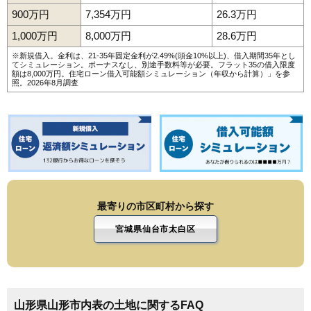
175
切畑
4.0万円
210万円
7.3%
900万円
7,354万円
26.3万円
176
表蔵王
4.0万円
959万円
-4.9%
1,000万円
8,000万円
28.6万円
177
門伝
3.6万円
313万円
-12.6%
※新規借入。金利は、21-35年固定金利が2.49%(頭金10%以上)、借入期間35年とし
178
くぬぎざわ西
3.5万円
2,104万円
-0.7%
てシミュレーション。ボーナスなし、別途手数料等が必要。フラット35の借入限度
額は8,000万円。
住宅ローン借入可能額シミュレーション（年収から計算）
」を参
照。2026年8月調査
179
西越
3.4万円
1,065万円
-4.1%
180
二位田
3.3万円
554万円
0.9%
181
千石
3.3万円
1,507万円
-9.1%
182
新山
3.3万円
83万円
-15.0%
183
神尾
2.9万円
387万円
16.4%
184
灰塚
2.7万円
419万円
-6.1%
185
土坂
2.6万円
865万円
12.7%
最寄りの市区町村から探す
宮城県仙台市太白区
山形県山形市内表の土地に関するFAQ