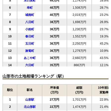
5
木の実町
44万円
1,174万円
16.9%
6
幸町
40万円
1,508万円
28.7%
7
城南町
40万円
2,019万円
23.2%
8
八日町
38万円
1,698万円
26.9%
9
小姓町
36万円
1,230万円
23.7%
10
春日町
36万円
1,552万円
19.3%
11
五日町
36万円
2,250万円
45.2%
12
旅篭町
36万円
1,279万円
10.9%
13
あこや町
36万円
2,660万円
43.5%
14
六日町
35万円
866万円
12.1%
15
清住町
33万円
1,801万円
21.9%
山形市の土地相場ランキング（駅）
16
緑町
33万円
1,966万円
36.4%
17
三日町
33万円
2,057万円
42.3%
坪単価
総額
10年前比
順位
駅名
(万円)
(万円)
変動率
18
双葉町
32万円
2,037万円
36.1%
1
山形駅
27万円
1,701万円
22.9%
19
東原町
32万円
2,023万円
29.1%
2
北山形駅
22万円
1,474万円
21.4%
20
若葉町
32万円
1,855万円
42.8%