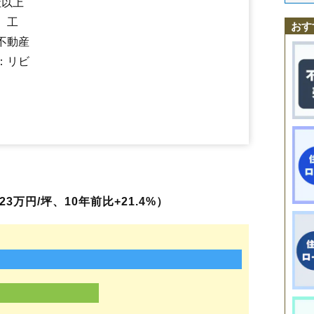
社以上
陣場新田
末広町
菅沢
鮨洗
鈴川町
砂塚
瀬波
千石
千手堂
双月町
大野
蔵王駅
山形駅
北山形駅
羽前千歳駅
南出羽駅
漆山駅
山寺駅
高瀬駅
高堂
高原町
立谷川
伊達城
近田
千歳
土坂
鉄砲町
塔の前
銅町
十日町
、工
楯山駅
東金井駅
おす
富の中
樋越
鳥居ケ丘
中桜田
中里
長苗代
中野
長町
七浦
七日町
滑川
不動産
成沢西
成安
南栄町
二位田
新山
錦町
西越
西崎
西田
沼木
灰塚
白山
長谷堂
旅篭町
花楯
浜崎
東青田
東志戸田
東原町
東山形
桧町
平久保
：リビ
平清水
深町
双葉町
船町
古館
穂積
本町
前明石
前田町
松栄
松波
松原
松見町
松山
馬見ケ崎
三日町
緑町
南一番町
南四番町
南石関
南館
南館西
南原町
美畑町
宮町
妙見寺
明神前
六日町
村木沢
元木
門伝
谷
薬師町
山寺
やよい
山家本町
八日町
芳野
吉野宿
吉原
吉原南
流通センター
若葉町
若宮
和合町
嶋北
嶋南
みはらしの丘
くぬぎざわ西
3万円/坪、10年前比+21.4%）