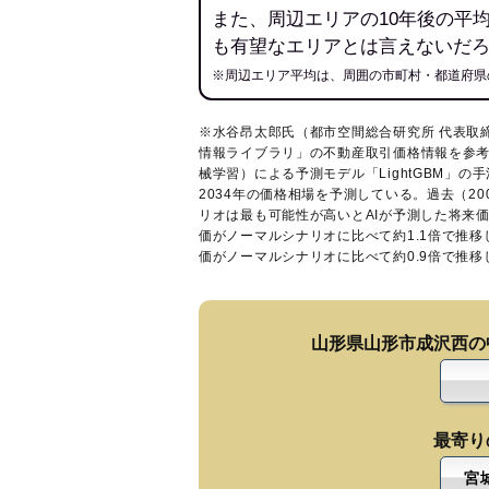
また、周辺エリアの10年後の平
も有望なエリアとは言えないだ
※周辺エリア平均は、周囲の市町村・都道府県
※水谷昂太郎氏（都市空間総合研究所 代表取
情報ライブラリ
」の不動産取引価格情報を参考
械学習）による予測モデル「LightGBM」の手
2034年の価格相場を予測している。過去（2
リオは最も可能性が高いとAIが予測した将来
価がノーマルシナリオに比べて約1.1倍で推
価がノーマルシナリオに比べて約0.9倍で推
山形県山形市成沢西の
最寄り
宮