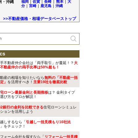
州・沖縄
福岡
|
佐賀
|
長崎
|
熊本
|
大
分
|
宮崎
|
鹿児島
|
沖縄
>>不動産価格・相場データベーストップ
cs
手不動産仲介会社は「両手取引」が蔓延！？
大
不動産仲介の両手比率は50%超も！
動産の相場を知りたいなら
無料の「不動産一括
定」
を活用すべき！
主要19社を徹底比較
宅ローン最新金利と長期推移
は？ 金利タイプ
選び方をプロが解説！
32銀行の金利を比較できる
住宅ローンシミュレ
ションを活用しよう
越しするなら「
引越し一括見積もり10社比
」をチェック！
フォーム会社を探すなら「
リフォーム一括見積