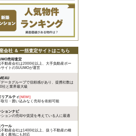
産会社 ＆ 一括査定サイトはこちら
UMO売却査定
載不動産会社は2000社以上、大手負動産ポー
ルサイトのSUUMOが運営
ME4U
TTデータグループで信頼感があり、提携社数は
00社と業界最大級
REリアルティ
[NEW!]
手取引・囲い込みなく売却を依頼可能
ンションナビ
ンションの売却や賃貸を考えている人に最適
エウール
載不動産会社は1400社以上、扱う不動産の種
は多く農地にも対応