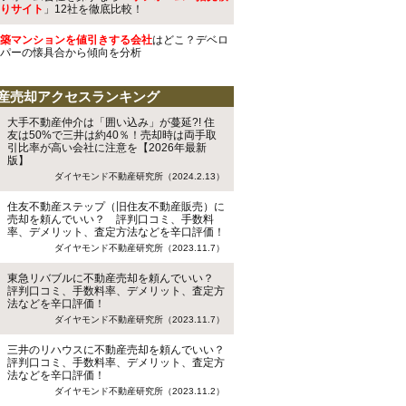
りサイト
」12社を徹底比較！
築マンションを値引きする会社
はどこ？デベロ
パーの懐具合から傾向を分析
産売却アクセスランキング
大手不動産仲介は「囲い込み」が蔓延?! 住
友は50%で三井は約40％！売却時は両手取
引比率が高い会社に注意を【2026年最新
版】
ダイヤモンド不動産研究所（2024.2.13）
住友不動産ステップ（旧住友不動産販売）に
売却を頼んでいい？ 評判口コミ、手数料
率、デメリット、査定方法などを辛口評価！
ダイヤモンド不動産研究所（2023.11.7）
東急リバブルに不動産売却を頼んでいい？
評判口コミ、手数料率、デメリット、査定方
法などを辛口評価！
ダイヤモンド不動産研究所（2023.11.7）
三井のリハウスに不動産売却を頼んでいい？
評判口コミ、手数料率、デメリット、査定方
法などを辛口評価！
ダイヤモンド不動産研究所（2023.11.2）