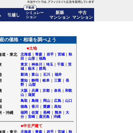
不動産
新築
中古
シミュレー
ム
引越し
ション
マンション
マンション
移も公開｜山形県山形市
産の価格・相場を調べよう
■土地
海道・東北
北海道
|
青森
|
岩手
|
宮城
|
秋
田
|
山形
|
福島
東
東京
|
神奈川
|
埼玉
|
千葉
|
茨
城
|
栃木
|
群馬
陸
新潟
|
富山
|
石川
|
福井
部
愛知
|
静岡
|
岐阜
|
三重
|
長
野
|
山梨
畿
大阪
|
兵庫
|
京都
|
奈良
|
和歌
山
|
滋賀
国
鳥取
|
島根
|
岡山
|
広島
|
山口
国
徳島
|
香川
|
愛媛
|
高知
州・沖縄
福岡
|
佐賀
|
長崎
|
熊本
|
大
分
|
宮崎
|
鹿児島
|
沖縄
■中古戸建て
海道・東北
北海道
|
青森
|
岩手
|
宮城
|
秋