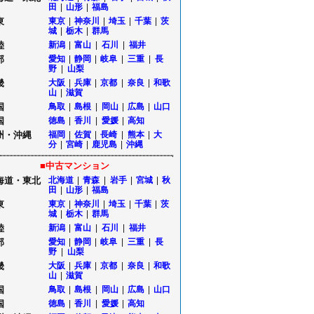
田
|
山形
|
福島
東
東京
|
神奈川
|
埼玉
|
千葉
|
茨
城
|
栃木
|
群馬
陸
新潟
|
富山
|
石川
|
福井
部
愛知
|
静岡
|
岐阜
|
三重
|
長
野
|
山梨
畿
大阪
|
兵庫
|
京都
|
奈良
|
和歌
山
|
滋賀
国
鳥取
|
島根
|
岡山
|
広島
|
山口
国
徳島
|
香川
|
愛媛
|
高知
州・沖縄
福岡
|
佐賀
|
長崎
|
熊本
|
大
分
|
宮崎
|
鹿児島
|
沖縄
■中古マンション
海道・東北
北海道
|
青森
|
岩手
|
宮城
|
秋
田
|
山形
|
福島
東
東京
|
神奈川
|
埼玉
|
千葉
|
茨
城
|
栃木
|
群馬
陸
新潟
|
富山
|
石川
|
福井
部
愛知
|
静岡
|
岐阜
|
三重
|
長
野
|
山梨
畿
大阪
|
兵庫
|
京都
|
奈良
|
和歌
山
|
滋賀
国
鳥取
|
島根
|
岡山
|
広島
|
山口
国
徳島
|
香川
|
愛媛
|
高知