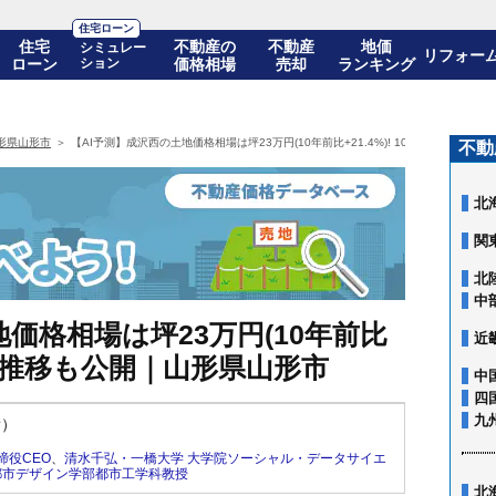
住宅ローン
住宅
不動産の
不動産
地価
シミュレー
リフォー
ローン
ション
価格相場
売却
ランキング
形県山形市
【AI予測】成沢西の土地価格相場は坪23万円(10年前比+21.4%)! 10年後の価格推
不動
北
関
北
中
価格相場は坪23万円(10年前比
近
の価格推移も公開｜山形県山形市
中
四
九
新）
締役CEO
、
清水千弘・一橋大学 大学院ソーシャル・データサイエ
都市デザイン学部都市工学科教授
北