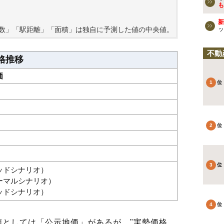
買える？
も
新
築数」「駅距離」「面積」は独自に予測した値の中央値。
ッ
不動
格推移
価
グッドシナリオ）
ノーマルシナリオ）
バッドシナリオ）
としては「公示地価」があるが、"実勢価格