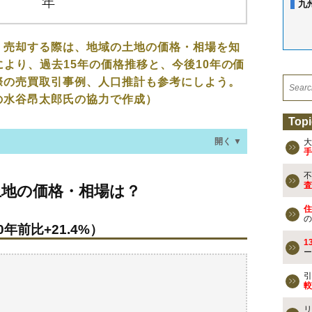
九
、売却する際は、地域の土地の価格・相場を知
により、過去15年の価格推移と、今後10年の価
際の売買取引事例、人口推計も参考にしよう。
の水谷昂太郎氏の協力で作成）
Topi
開く ▼
大
手
不
格・相場は？
査
土地の価格・相場は？
年前比+21.4%）
住
の
年前比+21.4%）
なる？
1
ー
去の売買事例
引
較
検討しよう
リ