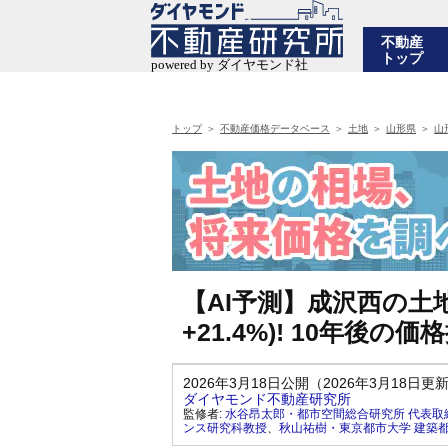
不動産
トップ
トップ
不動産価格データベース
土地
山形県
山
【AI予測】成沢西の土地
+21.4%)! 10年後
2026年3月18日公開（2026年3月18日更
ダイヤモンド不動産研究所
監修者:
水谷昂太郎・都市空間総合研究所 代表取
ンス研究科教授
、
秋山祐樹・東京都市大学 建築