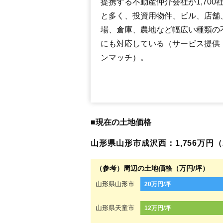
提携する不動産仲介会社が1,700
と多く、投資用物件、ビル、店舗
場、倉庫、農地など幅広い種類の
にも対応している（サービス提供
ンマッチ）。
■現在の土地価格
山形県山形市成沢西：1,756万円（2
（参考）周辺の土地価格（万円/坪）
山形県山形市
20万円/坪
山形県天童市
12万円/坪