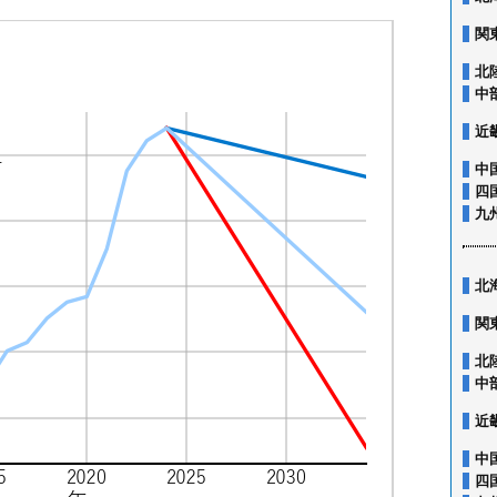
関
北
中
近
中
四
九
北
関
北
中
近
中
四