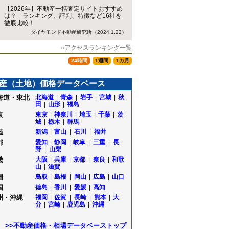
【2026年】不動産一括査定サイトおすすめ
は？ ランキング、評判、特徴など16社を
徹底比較！
ダイヤモンド不動産研究所（2024.1.22）
»アクセスランキング一覧
24時間
1週間
1カ月
産（土地）価格データベース
海道・東北
北海道
|
青森
|
岩手
|
宮城
|
秋
田
|
山形
|
福島
東
東京
|
神奈川
|
埼玉
|
千葉
|
茨
城
|
栃木
|
群馬
陸
新潟
|
富山
|
石川
|
福井
部
愛知
|
静岡
|
岐阜
|
三重
|
長
野
|
山梨
畿
大阪
|
兵庫
|
京都
|
奈良
|
和歌
山
|
滋賀
立
国
鳥取
|
島根
|
岡山
|
広島
|
山口
国
徳島
|
香川
|
愛媛
|
高知
沢
州・沖縄
福岡
|
佐賀
|
長崎
|
熊本
|
大
分
|
宮崎
|
鹿児島
|
沖縄
田
場
>>不動産価格・相場データベーストップ