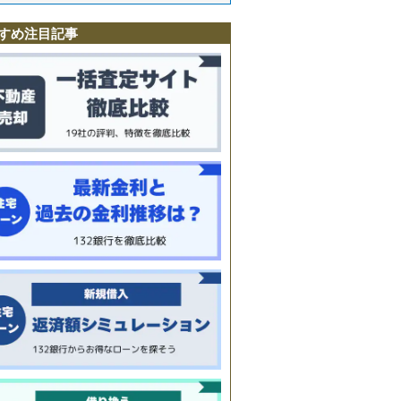
目
すめ注目記事
柏