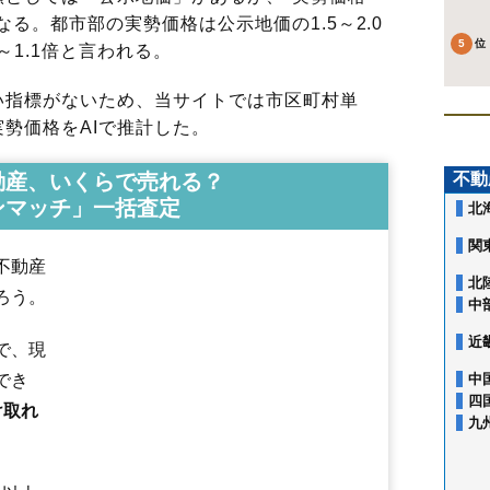
る。都市部の実勢価格は公示地価の1.5～2.0
～1.1倍と言われる。
指標がないため、当サイトでは市区町村単
勢価格をAIで推計した。
動産、いくらで売れる？
不動
ンマッチ」一括査定
北
関
不動産
北
ろう。
中
相生町
青田
青田南
青野
青柳
あかねケ丘
あこや町
旭が丘
あさひ町
近
で、現
荒楯町
飯沢
飯田
飯田西
飯塚町
五十鈴
泉町
五日町
今塚
鋳物町
岩波
印役町
内表
内表東
梅野木前
漆山
上町
江俣
円応寺町
大手町
大森
小
でき
中
落合町
表蔵王
篭田
風間
柏倉
春日町
香澄町
片谷地
上椹沢
上桜田
四
け取れ
上反田
上柳
神尾
北江俣
北町
北山形
木の実町
清住町
切畑
久保田
黒
九
江南
黄金
小姓町
小白川町
寿町
小荷駄町
幸町
蔵王上野
蔵王温泉
蔵王成沢
蔵王半郷
蔵王山田
早乙女
肴町
桜田西
桜田東
桜田南
志戸
島
下椹沢
下条町
下東山
下宝沢
十文字
城南町
城北町
城西町
新開
陣