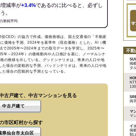
均増減率が
+3.4%
であるのに比べると、必ずし
ろう。
の単純平均
締役CEO）の協力で作成。価格推移は、国土交通省の「
不動産
に価格を予測、2024年を基準年（現在価格）とした。AI（機
法で2005年〜2024年までの取引データを学習し、2025年〜
不動
005年～2024年）の価格動向や人口推計を基に、ノーマルシナ
SU
価格の推移を示している。グッドシナリオは、将来の人口や地
掲
移した場合の楽観的な予測、バッドシナリオは、将来の人口や地
タ
移した場合の悲観的な予測となっている。
HO
N
13
中古戸建て、中古マンションを見る
S
両
中古戸建て
マ
マ
の市区町村から探す
イ
掲
城県仙台市太白区
類