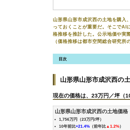
山形県山形市成沢西の土地を購入
っておくことが重要だ。そこでAI
格推移を推計した。公示地価や実
（価格推移は都市空間総合研究所
目次
山形県山形市成沢西の土地の価
山形県山形市成沢西の
現在の価格は、23万円／坪（10
価格を詳細に分析しよう
現在の価格は、23万円／坪（10
駅からの徒歩距離で価格はどう
山形県山形市成沢西の土地の過
山形県山形市成沢西の土地価格
公示地価はいくら
1,756万円（23万円/坪）
エリアの将来性を人口予想から
10年前比
+21.4%
（前年比
▲1.2%
）