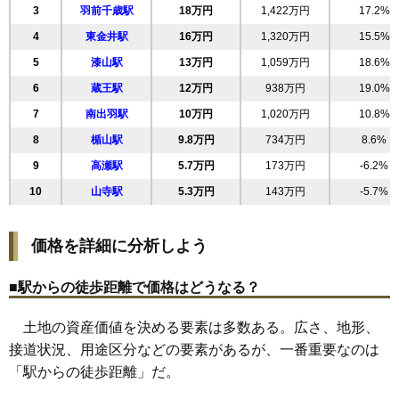
3
羽前千歳駅
18万円
1,422万円
17.2%
21
城西町
31万円
2,117万円
42.5%
4
東金井駅
16万円
1,320万円
15.5%
22
末広町
31万円
1,464万円
21.4%
5
漆山駅
13万円
1,059万円
18.6%
23
相生町
30万円
1,962万円
14.1%
6
蔵王駅
12万円
938万円
19.0%
24
錦町
30万円
1,477万円
31.9%
7
南出羽駅
10万円
1,020万円
10.8%
25
荒楯町
30万円
1,962万円
22.8%
8
楯山駅
9.8万円
734万円
8.6%
26
松見町
30万円
2,051万円
25.8%
9
高瀬駅
5.7万円
173万円
-6.2%
27
寿町
30万円
1,956万円
28.7%
10
山寺駅
5.3万円
143万円
-5.7%
28
大手町
29万円
1,489万円
21.5%
29
円応寺町
28万円
1,443万円
20.1%
価格を詳細に分析しよう
30
南一番町
28万円
3,018万円
25.8%
31
久保田
28万円
2,243万円
34.0%
■駅からの徒歩距離で価格はどうなる？
32
南原町
28万円
1,735万円
19.1%
土地の資産価値を決める要素は多数ある。広さ、地形、
33
小荷駄町
28万円
1,814万円
19.6%
接道状況、用途区分などの要素があるが、一番重要なのは
34
前田町
27万円
1,933万円
20.6%
「駅からの徒歩距離」だ。
35
宮町
27万円
1,599万円
18.5%