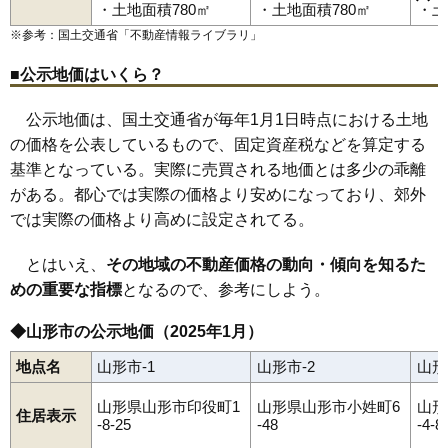
陣場
陣場新田
末広町
菅沢
鮨洗
鈴川町
砂塚
瀬波
千石
千手堂
・土地面積780㎡
・土地面積780㎡
・土
蔵王駅
山形駅
北山形駅
羽前千歳駅
南出羽駅
漆山駅
山寺駅
双月町
大野目
高堂
高原町
立谷川
伊達城
近田
千歳
土坂
鉄砲町
83
北山形
21万円
1,366万円
11.3%
高瀬駅
楯山駅
東金井駅
※参考：国土交通省「
不動産情報ライブラリ
」
塔の前
銅町
十日町
富の中
樋越
鳥居ケ丘
中桜田
中里
長苗代
84
千歳
21万円
1,353万円
22.3%
中野
長町
七浦
七日町
滑川
成沢西
成安
南栄町
二位田
新山
錦町
西越
西崎
西田
沼木
灰塚
白山
長谷堂
旅篭町
花楯
浜崎
東青田
■公示地価はいくら？
85
江俣
20万円
1,711万円
21.6%
東志戸田
東原町
東山形
桧町
平久保
平清水
深町
双葉町
船町
古館
穂積
本町
前明石
前田町
松栄
松波
松原
松見町
松山
86
南館西
20万円
1,640万円
10.8%
公示地価は、国土交通省が毎年1月1日時点における土地
馬見ケ崎
三日町
緑町
南一番町
南四番町
南石関
南館
南館西
南原町
美畑町
宮町
妙見寺
明神前
六日町
村木沢
元木
門伝
谷柏
87
若宮
20万円
1,724万円
13.0%
の価格を公表しているもので、固定資産税などを算定する
薬師町
山寺
やよい
山家本町
八日町
芳野
吉野宿
吉原
吉原南
流通センター
若葉町
若宮
和合町
嶋北
嶋南
みはらしの丘
基準となっている。実際に売買される地価とは多少の乖離
88
芳野
19万円
2,023万円
18.0%
くぬぎざわ西
がある。都心では実際の価格より安めになっており、郊外
89
あかねケ丘
19万円
1,621万円
27.0%
では実際の価格より高めに設定されてる。
90
妙見寺
19万円
1,131万円
15.7%
91
双月町
19万円
1,081万円
16.8%
とはいえ、
その地域の不動産価格の動向・傾向を知るた
92
中桜田
19万円
1,452万円
12.2%
めの重要な指標
となるので、参考にしよう。
93
銅町
19万円
1,280万円
10.5%
◆山形市の公示地価（2025年1月）
94
泉町
19万円
1,073万円
15.5%
地点名
山形市-1
山形市-2
山形
95
松栄
19万円
3,371万円
12.3%
96
鈴川町
18万円
1,271万円
10.8%
山形県山形市印役町1
山形県山形市小姓町6
山形
住居表示
-8-25
-48
-4-8
97
片谷地
18万円
1,136万円
18.6%