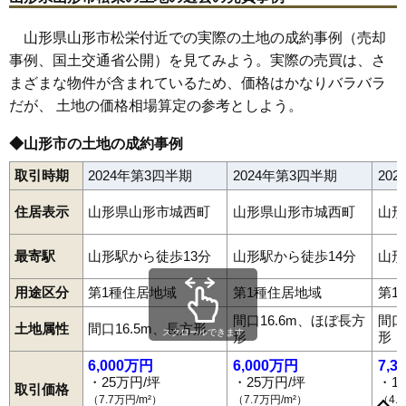
67
島
23万円
1,719万円
31.1%
68
城北町
23万円
1,032万円
9.9%
山形県山形市松栄付近での実際の土地の成約事例（売却
事例、国土交通省公開）を見てみよう。実際の売買は、さ
69
肴町
23万円
1,247万円
10.7%
まざまな物件が含まれているため、価格はかなりバラバラ
70
南館
23万円
1,502万円
20.5%
だが、 土地の価格相場算定の参考としよう。
71
富の中
23万円
1,421万円
16.1%
72
江南
23万円
1,552万円
24.7%
◆山形市の土地の成約事例
73
白山
22万円
1,531万円
17.2%
取引時期
2024年第3四半期
2024年第3四半期
20
74
嶋南
22万円
1,731万円
29.5%
住居表示
山形県山形市城西町
山形県山形市城西町
山形
75
平清水
22万円
1,721万円
26.2%
76
松山
22万円
1,646万円
26.5%
最寄駅
山形駅から徒歩13分
山形駅から徒歩14分
山形
77
早乙女
22万円
1,627万円
20.7%
相生町
青田
青田南
青野
青柳
あかねケ丘
あこや町
旭が丘
用途区分
第1種住居地域
第1種住居地域
第1
78
陣場
21万円
1,379万円
18.9%
あさひ町
荒楯町
飯沢
飯田
飯田西
飯塚町
五十鈴
泉町
五日町
今塚
鋳物町
岩波
印役町
内表
内表東
梅野木前
漆山
上町
江俣
間口16.6m、ほぼ長方
間口
79
瀬波
21万円
1,340万円
19.8%
円応寺町
大手町
大森
小立
落合町
表蔵王
篭田
風間
柏倉
春日町
土地属性
間口16.5m、長方形
スクロールできます
形
形
香澄町
片谷地
上椹沢
上桜田
上反田
上柳
神尾
北江俣
北町
80
下条町
21万円
1,517万円
15.1%
北山形
木の実町
清住町
切畑
久保田
黒沢
江南
黄金
小姓町
6,000万円
6,000万円
7,3
小白川町
寿町
小荷駄町
幸町
蔵王上野
蔵王温泉
蔵王成沢
81
鳥居ケ丘
21万円
1,571万円
16.9%
・25万円/坪
・25万円/坪
・1
蔵王半郷
蔵王山田
早乙女
肴町
桜田西
桜田東
桜田南
志戸田
島
取引価格
下椹沢
下条町
下東山
下宝沢
十文字
城南町
城北町
城西町
新開
（7.7万円/m²）
（7.7万円/m²）
（4.
82
嶋北
21万円
1,807万円
31.0%