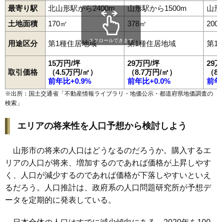
98
桧町
18万円
1,402万円
10.2%
最寄り駅
北山形駅から2400m
山形駅から1500m
山形
99
北町
18万円
1,557万円
11.5%
土地面積
170㎡
378㎡
200
100
元木
18万円
1,181万円
12.9%
スクロールできます
用途区分
第1種住居地域
第1種住居地域
第1
101
青田南
18万円
1,174万円
12.8%
15万円/坪
29万円/坪
29
102
長町
17万円
1,117万円
16.5%
取引価格
（4.5万円/㎡）
（8.7万円/㎡）
（8
103
やよい
17万円
1,064万円
12.2%
前年比+0.9%
前年比+0.0%
前年
104
落合町
17万円
1,614万円
19.9%
※出所：国土交通省「
不動産情報ライブラリ・地価公示・都道府県地価調査の
検索
」
105
吉原南
16万円
1,042万円
11.9%
106
印役町
16万円
845万円
9.3%
エリアの将来性を人口予想から検討しよう
107
和合町
16万円
1,254万円
12.9%
108
黄金
15万円
1,078万円
13.9%
山形市の将来の人口はどうなるのだろうか。購入するエ
リアの人口が将来、増加するのであれば価格が上昇しやす
109
松原
15万円
963万円
19.6%
く、人口が減少するのであれば価格が下落しやすいといえ
110
山家本町
14万円
958万円
20.9%
るだろう。人口推計は、政府系の人口問題研究所が予想デ
111
砂塚
13万円
949万円
8.3%
ータを定期的に発表している。
112
蔵王成沢
13万円
898万円
13.3%
113
長苗代
12万円
1,299万円
10.2%