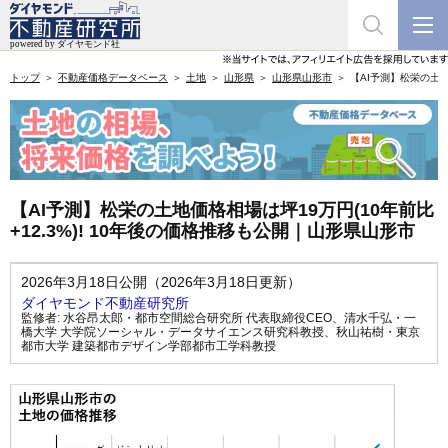
トップ
不動産価格データベース
土地
山形県
山形県山形市
【AI予測】松栄の土地
【AI予測】松栄の土地価格相場は坪19万円(10年前比
+12.3%)! 10年後の価格推移も公開｜山形県山形市
2026年3月18日公開（2026年3月18日更新）
ダイヤモンド不動産研究所
監修者:
水谷昂太郎・都市空間総合研究所 代表取締役CEO
、
清水千弘・一
橋大学 大学院ソーシャル・データサイエンス研究科教授
、
秋山祐樹・東京
都市大学 建築都市デザイン学部都市工学科教授