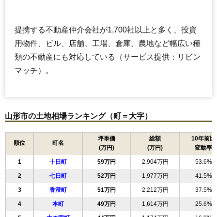
提携する不動産仲介会社が1,700社以上と多く、投資
用物件、ビル、店舗、工場、倉庫、農地など幅広い種
類の不動産にも対応している（サービス提供：リビン
マッチ）。
山形市の土地相場ランキング（町＝大字）
坪単価
総額
10年前比
順位
町名
(万円)
(万円)
変動率
1
十日町
59万円
2,904万円
53.6%
2
七日町
52万円
1,977万円
41.5%
3
香澄町
51万円
2,212万円
37.5%
4
本町
49万円
1,614万円
25.6%