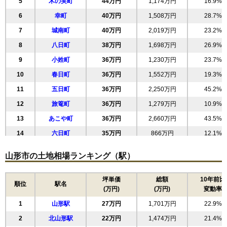
5
木の実町
44万円
1,174万円
16.9%
6
幸町
40万円
1,508万円
28.7%
7
城南町
40万円
2,019万円
23.2%
8
八日町
38万円
1,698万円
26.9%
9
小姓町
36万円
1,230万円
23.7%
10
春日町
36万円
1,552万円
19.3%
11
五日町
36万円
2,250万円
45.2%
12
旅篭町
36万円
1,279万円
10.9%
13
あこや町
36万円
2,660万円
43.5%
14
六日町
35万円
866万円
12.1%
15
清住町
33万円
1,801万円
21.9%
山形市の土地相場ランキング（駅）
16
緑町
33万円
1,966万円
36.4%
17
三日町
33万円
2,057万円
42.3%
坪単価
総額
10年前比
順位
駅名
(万円)
(万円)
変動率
18
双葉町
32万円
2,037万円
36.1%
1
山形駅
27万円
1,701万円
22.9%
19
東原町
32万円
2,023万円
29.1%
2
北山形駅
22万円
1,474万円
21.4%
20
若葉町
32万円
1,855万円
42.8%