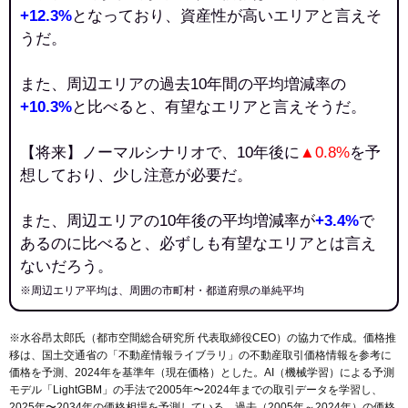
+12.3%
となっており、資産性が高いエリアと言えそ
うだ。
また、周辺エリアの過去10年間の平均増減率の
+10.3%
と比べると、有望なエリアと言えそうだ。
【将来】ノーマルシナリオで、10年後に
▲0.8%
を予
想しており、少し注意が必要だ。
また、周辺エリアの10年後の平均増減率が
+3.4%
で
あるのに比べると、必ずしも有望なエリアとは言え
ないだろう。
※周辺エリア平均は、周囲の市町村・都道府県の単純平均
※水谷昂太郎氏（都市空間総合研究所 代表取締役CEO）の協力で作成。価格推
移は、国土交通省の「
不動産情報ライブラリ
」の不動産取引価格情報を参考に
価格を予測、2024年を基準年（現在価格）とした。AI（機械学習）による予測
モデル「LightGBM」の手法で2005年〜2024年までの取引データを学習し、
2025年〜2034年の価格相場を予測している。過去（2005年～2024年）の価格