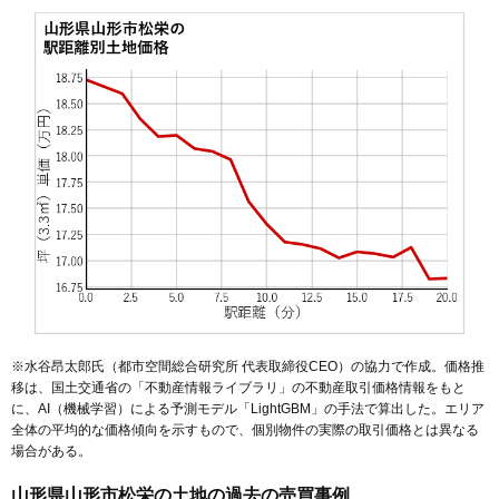
52
上桜田
25万円
1,879万円
31.6%
53
東青田
25万円
1,768万円
22.1%
54
飯田西
25万円
1,547万円
21.4%
55
吉原
25万円
1,803万円
17.5%
56
南四番町
25万円
2,205万円
23.6%
57
大野目
25万円
1,469万円
22.2%
58
飯田
24万円
1,682万円
21.9%
59
青田
24万円
1,960万円
16.4%
60
五十鈴
24万円
1,664万円
19.5%
61
東山形
24万円
1,714万円
15.3%
62
桜田南
24万円
1,852万円
21.4%
※水谷昂太郎氏（都市空間総合研究所 代表取締役CEO）の協力で作成。価格推
63
梅野木前
23万円
1,758万円
29.4%
移は、国土交通省の「
不動産情報ライブラリ
」の不動産取引価格情報をもと
に、AI（機械学習）による予測モデル「LightGBM」の手法で算出した。エリア
64
成沢西
23万円
1,756万円
21.4%
全体の平均的な価格傾向を示すもので、個別物件の実際の取引価格とは異なる
65
桜田西
23万円
1,925万円
18.5%
場合がある。
66
馬見ケ崎
23万円
2,408万円
17.4%
山形県山形市松栄の土地の過去の売買事例