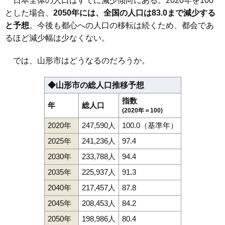
日本全体の人口はすでに減少傾向にある。2020年を100
とした場合、
2050年には、全国の人口は83.0まで減少する
114
東志戸田
12万円
1,113万円
17.3%
と予想
。今後も都心への人口の移転は続くため、都会であ
115
飯塚町
12万円
721万円
12.2%
るほど減少幅は少なくない。
116
漆山
11万円
893万円
14.8%
117
下椹沢
11万円
807万円
8.5%
では、山形市はどうなるのだろうか。
118
七浦
11万円
1,189万円
15.7%
◆山形市の総人口推移予想
119
高原町
11万円
408万円
15.5%
指数
120
青柳
11万円
782万円
13.0%
年
総人口
(2020年＝100)
121
岩波
11万円
845万円
6.5%
2020年
247,590人
100.0（基準年）
122
風間
10万円
744万円
10.8%
2025年
241,236人
97.4
123
千手堂
10万円
984万円
10.8%
2030年
233,788人
94.4
124
浜崎
10万円
644万円
9.8%
2035年
225,937人
91.3
125
今塚
9.9万円
786万円
12.7%
2040年
217,457人
87.8
126
菅沢
9.9万円
682万円
5.9%
2045年
208,453人
84.2
127
滑川
9.8万円
792万円
11.1%
128
流通センター
9.5万円
3,432万円
1.1%
2050年
198,986人
80.4