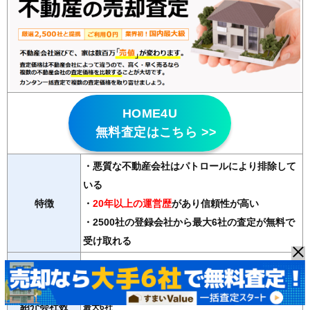
HOME4U
無料査定はこちら >>
・悪質な不動産会社はパトロールにより排除して
いる
特徴
・
20年以上の運営歴
があり信頼性が高い
・2500社の登録会社から最大6社の査定が無料で
受け取れる
マンション、戸建て、土地、ビル、アパート、店舗・事務
対応物件
所
紹介会社数
最大6社