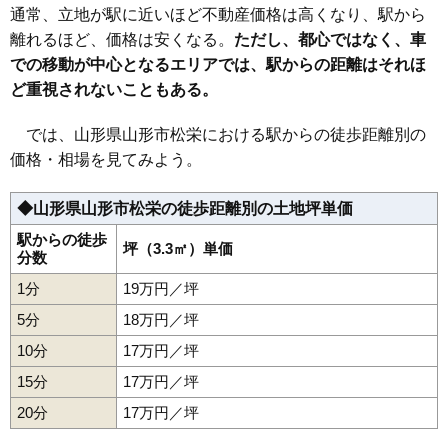
36
南栄町
26万円
1,983万円
24.8%
通常、立地が駅に近いほど不動産価格は高くなり、駅から
37
篭田
26万円
1,971万円
23.4%
離れるほど、価格は安くなる。
ただし、都心ではなく、車
での移動が中心となるエリアでは、駅からの距離はそれほ
38
松波
26万円
2,401万円
28.3%
ど重視されないこともある。
39
鉄砲町
26万円
1,539万円
23.0%
40
高堂
26万円
1,768万円
36.8%
では、山形県山形市松栄における駅からの徒歩距離別の
41
花楯
26万円
1,604万円
22.2%
価格・相場を見てみよう。
42
旭が丘
25万円
1,603万円
17.0%
◆山形県山形市松栄の徒歩距離別の土地坪単価
43
小白川町
25万円
1,677万円
24.7%
44
上町
25万円
1,890万円
25.6%
駅からの徒歩
坪（3.3㎡）単価
分数
45
小立
25万円
1,885万円
26.6%
1分
19万円／坪
46
美畑町
25万円
1,885万円
19.1%
5分
18万円／坪
47
桜田東
25万円
1,498万円
23.6%
10分
17万円／坪
48
あさひ町
25万円
2,092万円
28.6%
15分
17万円／坪
49
薬師町
25万円
894万円
6.6%
20分
50
西田
17万円／坪
25万円
1,700万円
19.7%
51
深町
25万円
1,479万円
17.6%