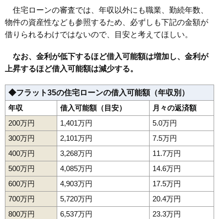
160
鮨洗
5.2万円
230万円
3.3%
住宅ローンの審査では、年収以外にも職業、勤続年数、
物件の資産性なども参照するため、必ずしも下記の金額が
161
上反田
5.0万円
708万円
1.1%
借りられるわけではないので、目安と考えてほしい。
162
内表
5.0万円
476万円
-2.6%
163
蔵王上野
4.9万円
533万円
-1.6%
なお、金利が低下するほど借入可能額は増加し、金利が
164
山寺
4.9万円
132万円
-4.3%
上昇するほど借入可能額は減少する。
165
青野
4.8万円
422万円
0.5%
◆フラット35の住宅ローンの借入可能額（年収別）
166
十文字
4.8万円
705万円
5.1%
年収
借入可能額（目安）
月々の返済額
167
蔵王温泉
4.7万円
285万円
-6.5%
168
塔の前
4.7万円
631万円
-3.3%
200万円
1,401万円
5.0万円
169
志戸田
4.4万円
655万円
-1.9%
300万円
2,101万円
7.5万円
170
下東山
4.4万円
71万円
-3.5%
400万円
3,268万円
11.7万円
171
近田
4.4万円
864万円
-0.5%
500万円
4,085万円
14.6万円
172
陣場新田
4.3万円
941万円
16.7%
600万円
4,903万円
17.5万円
173
村木沢
4.2万円
275万円
-10.5%
700万円
5,720万円
20.4万円
174
蔵王山田
4.1万円
417万円
-1.3%
800万円
6,537万円
23.3万円