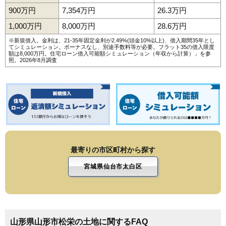
175
切畑
4.0万円
210万円
7.3%
900万円
7,354万円
26.3万円
176
表蔵王
4.0万円
959万円
-4.9%
1,000万円
8,000万円
28.6万円
177
門伝
3.6万円
313万円
-12.6%
※新規借入。金利は、21-35年固定金利が2.49%(頭金10%以上)、借入期間35年とし
178
くぬぎざわ西
3.5万円
2,104万円
-0.7%
てシミュレーション。ボーナスなし、別途手数料等が必要。フラット35の借入限度
額は8,000万円。
住宅ローン借入可能額シミュレーション（年収から計算）
」を参
照。2026年8月調査
179
西越
3.4万円
1,065万円
-4.1%
180
二位田
3.3万円
554万円
0.9%
181
千石
3.3万円
1,507万円
-9.1%
182
新山
3.3万円
83万円
-15.0%
183
神尾
2.9万円
387万円
16.4%
184
灰塚
2.7万円
419万円
-6.1%
185
土坂
2.6万円
865万円
12.7%
最寄りの市区町村から探す
宮城県仙台市太白区
山形県山形市松栄の土地に関するFAQ