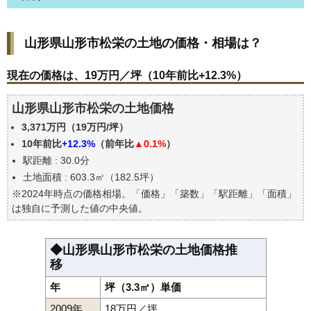
山形県山形市松栄の土地の価格・相場は？
山形県山形市松栄の土地の価格・相場は？
現在の価格は、19万円／坪（10年前比+12.3%）
価格を詳細に分析しよう
現在の価格は、19万円／坪（10年前比+12.3%）
駅からの徒歩距離で価格はどうなる？
山形県山形市松栄の土地価格
山形県山形市松栄の土地の過去の売買事例
3,371万円（19万円/坪）
公示地価はいくら
10年前比
+12.3%
（前年比
▲0.1%
）
エリアの将来性を人口予想から検討しよう
駅距離 : 30.0分
自分の年収でいくらの不動産が買える？
土地面積 : 603.3㎡（182.5坪）
※2024年時点の価格相場。「価格」「築数」「駅距離」「面積」
は独自に予測した値の中央値。
◆山形県山形市松栄の土地価格推
移
年
坪（3.3㎡）単価
2009年
18万円／坪