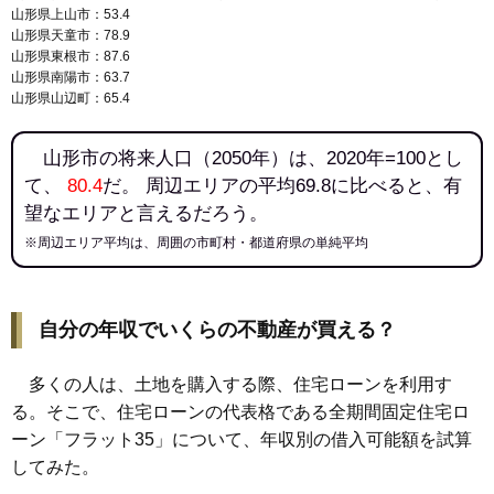
144
沼木
7.2万円
880万円
3.6%
山形県上山市：53.4
145
新開
7.2万円
911万円
7.7%
山形県天童市：78.9
山形県東根市：87.6
146
黒沢
7.1万円
152万円
-4.1%
山形県南陽市：63.7
147
谷柏
6.6万円
102万円
-3.8%
山形県山辺町：65.4
148
大森
6.5万円
234万円
-5.7%
山形市の将来人口（2050年）は、2020年=100とし
149
中野
6.3万円
585万円
3.0%
て、
80.4
だ。 周辺エリアの平均69.8に比べると、有
150
下宝沢
6.0万円
562万円
25.8%
望なエリアと言えるだろう。
151
樋越
6.0万円
2,270万円
8.5%
※周辺エリア平均は、周囲の市町村・都道府県の単純平均
152
立谷川
6.0万円
2,877万円
1.2%
153
上柳
5.7万円
672万円
2.3%
154
長谷堂
5.7万円
527万円
-0.8%
自分の年収でいくらの不動産が買える？
155
西崎
5.7万円
1,539万円
0.6%
多くの人は、土地を購入する際、住宅ローンを利用す
156
柏倉
5.6万円
505万円
-5.7%
る。そこで、住宅ローンの代表格である全期間固定住宅ロ
157
前明石
5.6万円
996万円
5.6%
ーン「フラット35」について、年収別の借入可能額を試算
158
成安
5.5万円
529万円
1.4%
してみた。
159
鋳物町
5.5万円
3,321万円
6.2%