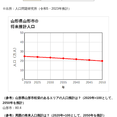
129
飯沢
9.3万円
4,374万円
18.0%
※出所：人口問題研究所（
令和5・2023年推計
）
130
船町
9.1万円
682万円
5.3%
131
北江俣
8.8万円
843万円
0.1%
132
平久保
8.4万円
629万円
7.0%
133
みはらしの丘
8.3万円
773万円
31.1%
134
古館
8.3万円
771万円
4.2%
135
穂積
8.2万円
841万円
5.2%
136
伊達城
8.2万円
398万円
11.8%
137
中里
7.9万円
544万円
9.2%
138
内表東
7.8万円
564万円
6.5%
139
吉野宿
7.8万円
999万円
17.5%
140
上椹沢
7.7万円
735万円
5.5%
141
明神前
7.6万円
595万円
1.7%
（参考）山形県山形市松栄のあるエリアの人口推計は？（2020年=100として、
142
蔵王半郷
7.4万円
511万円
2.9%
2050年を推計）
山形市：80.4
143
南石関
7.3万円
4,425万円
8.2%
（参考）周囲の将来人口推計は？（2020年=100として、2050年を推計）