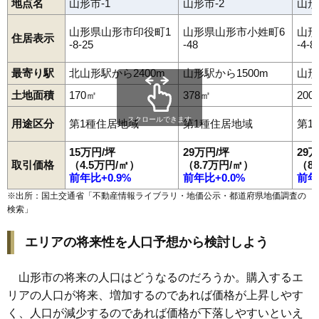
地点名
山形市-1
山形市-2
山形
95
松栄
19万円
3,371万円
12.3%
96
鈴川町
18万円
1,271万円
10.8%
山形県山形市印役町1
山形県山形市小姓町6
山形
住居表示
-8-25
-48
-4-8
97
片谷地
18万円
1,136万円
18.6%
98
桧町
18万円
1,402万円
10.2%
最寄り駅
北山形駅から2400m
山形駅から1500m
山形
99
北町
18万円
1,557万円
11.5%
土地面積
170㎡
378㎡
200
100
元木
18万円
1,181万円
12.9%
スクロールできます
用途区分
第1種住居地域
第1種住居地域
第1
101
青田南
18万円
1,174万円
12.8%
15万円/坪
29万円/坪
29
102
長町
17万円
1,117万円
16.5%
取引価格
（4.5万円/㎡）
（8.7万円/㎡）
（8
103
やよい
17万円
1,064万円
12.2%
前年比+0.9%
前年比+0.0%
前年
104
落合町
17万円
1,614万円
19.9%
※出所：国土交通省「
不動産情報ライブラリ・地価公示・都道府県地価調査の
検索
」
105
吉原南
16万円
1,042万円
11.9%
106
印役町
16万円
845万円
9.3%
エリアの将来性を人口予想から検討しよう
107
和合町
16万円
1,254万円
12.9%
108
黄金
15万円
1,078万円
13.9%
山形市の将来の人口はどうなるのだろうか。購入するエ
リアの人口が将来、増加するのであれば価格が上昇しやす
109
松原
15万円
963万円
19.6%
く、人口が減少するのであれば価格が下落しやすいといえ
110
山家本町
14万円
958万円
20.9%