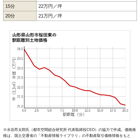
15分
22万円／坪
49
薬師町
25万円
894万円
6.6%
20分
50
西田
21万円／坪
25万円
1,700万円
19.7%
51
深町
25万円
1,479万円
17.6%
52
上桜田
25万円
1,879万円
31.6%
53
東青田
25万円
1,768万円
22.1%
54
飯田西
25万円
1,547万円
21.4%
55
吉原
25万円
1,803万円
17.5%
56
南四番町
25万円
2,205万円
23.6%
57
大野目
25万円
1,469万円
22.2%
58
飯田
24万円
1,682万円
21.9%
59
青田
24万円
1,960万円
16.4%
60
五十鈴
24万円
1,664万円
19.5%
61
東山形
24万円
1,714万円
15.3%
62
桜田南
24万円
1,852万円
21.4%
※水谷昂太郎氏（都市空間総合研究所 代表取締役CEO）の協力で作成。価格推
63
梅野木前
23万円
1,758万円
29.4%
移は、国土交通省の「
不動産情報ライブラリ
」の不動産取引価格情報をもと