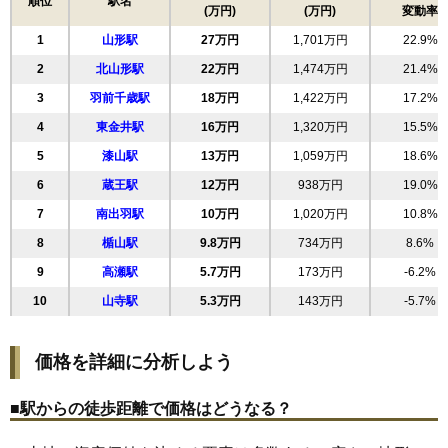
順位
駅名
(万円)
(万円)
変動率
18
双葉町
32万円
2,037万円
36.1%
1
山形駅
27万円
1,701万円
22.9%
19
東原町
32万円
2,023万円
29.1%
2
北山形駅
22万円
1,474万円
21.4%
20
若葉町
32万円
1,855万円
42.8%
3
羽前千歳駅
18万円
1,422万円
17.2%
21
城西町
31万円
2,117万円
42.5%
4
東金井駅
16万円
1,320万円
15.5%
22
末広町
31万円
1,464万円
21.4%
5
漆山駅
13万円
1,059万円
18.6%
23
相生町
30万円
1,962万円
14.1%
6
蔵王駅
12万円
938万円
19.0%
24
錦町
30万円
1,477万円
31.9%
7
南出羽駅
10万円
1,020万円
10.8%
25
荒楯町
30万円
1,962万円
22.8%
8
楯山駅
9.8万円
734万円
8.6%
26
松見町
30万円
2,051万円
25.8%
9
高瀬駅
5.7万円
173万円
-6.2%
27
寿町
30万円
1,956万円
28.7%
10
山寺駅
5.3万円
143万円
-5.7%
28
大手町
29万円
1,489万円
21.5%
29
円応寺町
28万円
1,443万円
20.1%
価格を詳細に分析しよう
30
南一番町
28万円
3,018万円
25.8%
31
久保田
28万円
2,243万円
34.0%
■駅からの徒歩距離で価格はどうなる？
32
南原町
28万円
1,735万円
19.1%