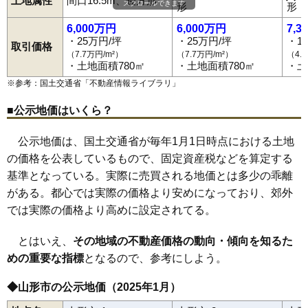
土地属性
間口16.5m、長方形
スクロールできます
陣場
陣場新田
末広町
菅沢
鮨洗
鈴川町
砂塚
瀬波
千石
千手堂
形
形
蔵王駅
山形駅
北山形駅
羽前千歳駅
南出羽駅
漆山駅
山寺駅
80
下条町
21万円
1,517万円
15.1%
双月町
大野目
高堂
高原町
立谷川
伊達城
近田
千歳
土坂
鉄砲町
高瀬駅
楯山駅
東金井駅
塔の前
銅町
十日町
富の中
樋越
鳥居ケ丘
中桜田
中里
長苗代
6,000万円
6,000万円
7,3
81
鳥居ケ丘
21万円
1,571万円
16.9%
中野
長町
七浦
七日町
滑川
成沢西
成安
南栄町
二位田
新山
錦町
・25万円/坪
・25万円/坪
・1
取引価格
西越
西崎
西田
沼木
灰塚
白山
長谷堂
旅篭町
花楯
浜崎
東青田
（7.7万円/m²）
（7.7万円/m²）
（4.
82
嶋北
21万円
1,807万円
31.0%
東志戸田
東原町
東山形
桧町
平久保
平清水
深町
双葉町
船町
・土地面積780㎡
・土地面積780㎡
・土
古館
穂積
本町
前明石
前田町
松栄
松波
松原
松見町
松山
83
北山形
21万円
1,366万円
11.3%
馬見ケ崎
三日町
緑町
南一番町
南四番町
南石関
南館
南館西
※参考：国土交通省「
不動産情報ライブラリ
」
南原町
美畑町
宮町
妙見寺
明神前
六日町
村木沢
元木
門伝
谷柏
84
千歳
21万円
1,353万円
22.3%
薬師町
山寺
やよい
山家本町
八日町
芳野
吉野宿
吉原
吉原南
■公示地価はいくら？
流通センター
若葉町
若宮
和合町
嶋北
嶋南
みはらしの丘
85
江俣
20万円
1,711万円
21.6%
くぬぎざわ西
86
南館西
20万円
1,640万円
10.8%
公示地価は、国土交通省が毎年1月1日時点における土地
87
若宮
20万円
1,724万円
13.0%
の価格を公表しているもので、固定資産税などを算定する
基準となっている。実際に売買される地価とは多少の乖離
88
芳野
19万円
2,023万円
18.0%
がある。都心では実際の価格より安めになっており、郊外
89
あかねケ丘
19万円
1,621万円
27.0%
では実際の価格より高めに設定されてる。
90
妙見寺
19万円
1,131万円
15.7%
91
双月町
19万円
1,081万円
16.8%
とはいえ、
その地域の不動産価格の動向・傾向を知るた
92
中桜田
19万円
1,452万円
12.2%
めの重要な指標
となるので、参考にしよう。
93
銅町
19万円
1,280万円
10.5%
◆山形市の公示地価（2025年1月）
94
泉町
19万円
1,073万円
15.5%