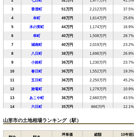
2
七日町
52万円
1,977万円
41.5%
3
香澄町
51万円
2,212万円
37.5%
4
本町
49万円
1,614万円
25.6%
5
木の実町
44万円
1,174万円
16.9%
6
幸町
40万円
1,508万円
28.7%
7
城南町
40万円
2,019万円
23.2%
8
八日町
38万円
1,698万円
26.9%
9
小姓町
36万円
1,230万円
23.7%
10
春日町
36万円
1,552万円
19.3%
11
五日町
36万円
2,250万円
45.2%
12
旅篭町
36万円
1,279万円
10.9%
13
あこや町
36万円
2,660万円
43.5%
14
六日町
35万円
866万円
12.1%
15
清住町
33万円
1,801万円
21.9%
山形市の土地相場ランキング（駅）
16
緑町
33万円
1,966万円
36.4%
17
三日町
33万円
2,057万円
42.3%
坪単価
総額
10年前比