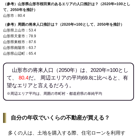
141
明神前
7.6万円
595万円
1.7%
（参考）山形県山形市桜田東のあるエリアの人口推計は？（2020年=100とし
142
蔵王半郷
7.4万円
511万円
2.9%
て、2050年を推計）
山形市：80.4
143
南石関
7.3万円
4,425万円
8.2%
（参考）周囲の将来人口推計は？（2020年=100として、2050年を推計）
144
沼木
7.2万円
880万円
3.6%
山形県上山市：53.4
145
新開
7.2万円
911万円
7.7%
山形県天童市：78.9
山形県東根市：87.6
146
黒沢
7.1万円
152万円
-4.1%
山形県南陽市：63.7
147
谷柏
6.6万円
102万円
-3.8%
山形県山辺町：65.4
148
大森
6.5万円
234万円
-5.7%
山形市の将来人口（2050年）は、2020年=100とし
149
中野
6.3万円
585万円
3.0%
て、
80.4
だ。 周辺エリアの平均69.8に比べると、有
150
下宝沢
6.0万円
562万円
25.8%
望なエリアと言えるだろう。
151
樋越
6.0万円
2,270万円
8.5%
※周辺エリア平均は、周囲の市町村・都道府県の単純平均
152
立谷川
6.0万円
2,877万円
1.2%
153
上柳
5.7万円
672万円
2.3%
154
長谷堂
5.7万円
527万円
-0.8%
自分の年収でいくらの不動産が買える？
155
西崎
5.7万円
1,539万円
0.6%
多くの人は、土地を購入する際、住宅ローンを利用す
156
柏倉
5.6万円
505万円
-5.7%