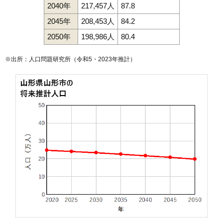
2040年
217,457人
87.8
126
菅沢
9.9万円
682万円
5.9%
2045年
208,453人
84.2
127
滑川
9.8万円
792万円
11.1%
128
流通センター
9.5万円
3,432万円
1.1%
2050年
198,986人
80.4
129
飯沢
9.3万円
4,374万円
18.0%
※出所：人口問題研究所（
令和5・2023年推計
）
130
船町
9.1万円
682万円
5.3%
131
北江俣
8.8万円
843万円
0.1%
132
平久保
8.4万円
629万円
7.0%
133
みはらしの丘
8.3万円
773万円
31.1%
134
古館
8.3万円
771万円
4.2%
135
穂積
8.2万円
841万円
5.2%
136
伊達城
8.2万円
398万円
11.8%
137
中里
7.9万円
544万円
9.2%
138
内表東
7.8万円
564万円
6.5%
139
吉野宿
7.8万円
999万円
17.5%
140
上椹沢
7.7万円
735万円
5.5%