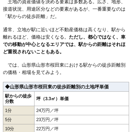
土地の資産価値を決める要素は多数ある。広さ、地形、
33
小荷駄町
28万円
1,814万円
19.6%
接道状況、用途区分などの要素があるが、一番重要なのは
34
前田町
27万円
1,933万円
20.6%
「駅からの徒歩距離」だ。
35
宮町
27万円
1,599万円
18.5%
36
南栄町
26万円
1,983万円
24.8%
通常、立地が駅に近いほど不動産価格は高くなり、駅から
37
篭田
26万円
1,971万円
23.4%
離れるほど、価格は安くなる。
ただし、都心ではなく、車
での移動が中心となるエリアでは、駅からの距離はそれほ
38
松波
26万円
2,401万円
28.3%
ど重視されないこともある。
39
鉄砲町
26万円
1,539万円
23.0%
40
高堂
26万円
1,768万円
36.8%
では、山形県山形市桜田東における駅からの徒歩距離別
41
花楯
26万円
1,604万円
22.2%
の価格・相場を見てみよう。
42
旭が丘
25万円
1,603万円
17.0%
◆山形県山形市桜田東の徒歩距離別の土地坪単価
43
小白川町
25万円
1,677万円
24.7%
44
上町
25万円
1,890万円
25.6%
駅からの徒歩
坪（3.3㎡）単価
分数
45
小立
25万円
1,885万円
26.6%
1分
24万円／坪
46
美畑町
25万円
1,885万円
19.1%
5分
23万円／坪
47
桜田東
25万円
1,498万円
23.6%
10分
22万円／坪
48
あさひ町
25万円
2,092万円
28.6%