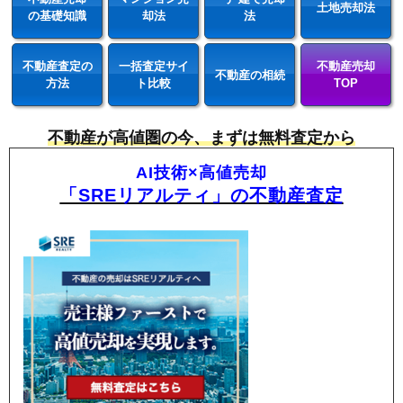
土地売却法
の基礎知識
却法
法
不動産査定の
一括査定サイ
不動産売却
不動産の相続
方法
ト比較
TOP
不動産が高値圏の今、まずは無料査定から
AI技術×高値売却
「SREリアルティ」の不動産査定