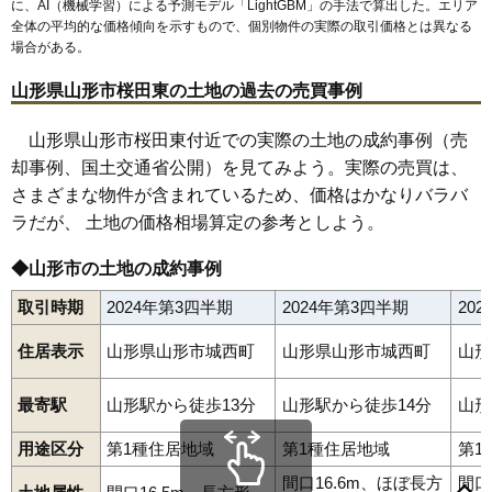
に、AI（機械学習）による予測モデル「LightGBM」の手法で算出した。エリア
64
成沢西
23万円
1,756万円
21.4%
全体の平均的な価格傾向を示すもので、個別物件の実際の取引価格とは異なる
65
桜田西
23万円
1,925万円
18.5%
場合がある。
66
馬見ケ崎
23万円
2,408万円
17.4%
山形県山形市桜田東の土地の過去の売買事例
67
島
23万円
1,719万円
31.1%
68
城北町
23万円
1,032万円
9.9%
山形県山形市桜田東付近での実際の土地の成約事例（売
却事例、国土交通省公開）を見てみよう。実際の売買は、
69
肴町
23万円
1,247万円
10.7%
さまざまな物件が含まれているため、価格はかなりバラバ
70
南館
23万円
1,502万円
20.5%
ラだが、 土地の価格相場算定の参考としよう。
71
富の中
23万円
1,421万円
16.1%
72
江南
23万円
1,552万円
24.7%
◆山形市の土地の成約事例
73
白山
22万円
1,531万円
17.2%
取引時期
2024年第3四半期
2024年第3四半期
20
74
嶋南
22万円
1,731万円
29.5%
相生町
青田
青田南
青野
青柳
あかねケ丘
あこや町
旭が丘
住居表示
山形県山形市城西町
山形県山形市城西町
山形
75
平清水
22万円
1,721万円
26.2%
あさひ町
荒楯町
飯沢
飯田
飯田西
飯塚町
五十鈴
泉町
五日町
今塚
鋳物町
岩波
印役町
内表
内表東
梅野木前
漆山
上町
江俣
76
松山
22万円
1,646万円
26.5%
円応寺町
大手町
大森
小立
落合町
表蔵王
篭田
風間
柏倉
春日町
最寄駅
山形駅から徒歩13分
山形駅から徒歩14分
山形
香澄町
片谷地
上椹沢
上桜田
上反田
上柳
神尾
北江俣
北町
77
早乙女
22万円
1,627万円
20.7%
北山形
木の実町
清住町
切畑
久保田
黒沢
江南
黄金
小姓町
用途区分
第1種住居地域
第1種住居地域
第1
小白川町
寿町
小荷駄町
幸町
蔵王上野
蔵王温泉
蔵王成沢
78
陣場
21万円
1,379万円
18.9%
蔵王半郷
蔵王山田
早乙女
肴町
桜田西
桜田東
桜田南
志戸田
島
間口16.6m、ほぼ長方
間口
下椹沢
下条町
下東山
下宝沢
十文字
城南町
城北町
城西町
新開
79
瀬波
21万円
1,340万円
19.8%