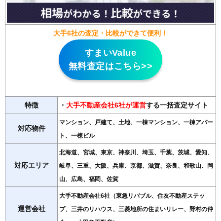
大手6社の査定・比較ができて便利！
すまいValue
無料査定はこちら>>
特徴
・
大手不動産会社6社が運営
する一括査定サイト
マンション、戸建て、土地、一棟マンション、一棟アパー
対応物件
ト、一棟ビル
北海道、宮城、東京、神奈川、埼玉、千葉、茨城、愛知、
対応エリア
岐阜、三重、大阪、兵庫、京都、滋賀、奈良、和歌山、岡
山、広島、福岡、佐賀
大手不動産会社6社（東急リバブル、住友不動産ステッ
運営会社
プ、三井のリハウス、三菱地所の住まいリレー、野村の仲