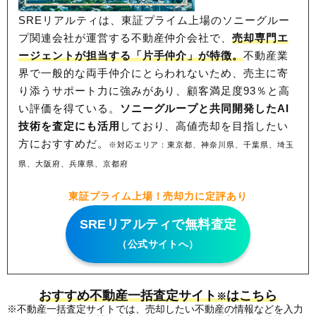
SREリアルティは、東証プライム上場のソニーグルー
プ関連会社が運営する不動産仲介会社で、
売却専門エ
ージェントが担当する「片手仲介」が特徴。
不動産業
界で一般的な両手仲介にとらわれないため、
売主に寄
り添うサポート力に強みがあり、顧客満足度93％と高
い評価を得ている。
ソニーグループと共同開発したAI
技術を査定にも活用
しており、高値売却を目指したい
方におすすめだ。
※対応エリア：東京都、神奈川県、千葉県、埼玉
県、大阪府、兵庫県、京都府
東証プライム上場！売却力に定評あり
SREリアルティで無料査定
（公式サイトへ）
おすすめ不動産一括査定サイト
はこちら
※
※不動産一括査定サイトでは、売却したい不動産の情報などを入力