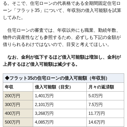
る。そこで、住宅ローンの代表格である全期間固定住宅ロ
157
前明石
5.6万円
996万円
5.6%
ーン「フラット35」について、年収別の借入可能額を試算
158
成安
5.5万円
529万円
1.4%
してみた。
159
鋳物町
5.5万円
3,321万円
6.2%
160
鮨洗
5.2万円
230万円
3.3%
住宅ローンの審査では、年収以外にも職業、勤続年数、
物件の資産性なども参照するため、必ずしも下記の金額が
161
上反田
5.0万円
708万円
1.1%
借りられるわけではないので、目安と考えてほしい。
162
内表
5.0万円
476万円
-2.6%
163
蔵王上野
4.9万円
533万円
-1.6%
なお、金利が低下するほど借入可能額は増加し、金利が
164
山寺
4.9万円
132万円
-4.3%
上昇するほど借入可能額は減少する。
165
青野
4.8万円
422万円
0.5%
◆フラット35の住宅ローンの借入可能額（年収別）
166
十文字
4.8万円
705万円
5.1%
年収
借入可能額（目安）
月々の返済額
167
蔵王温泉
4.7万円
285万円
-6.5%
168
塔の前
4.7万円
631万円
-3.3%
200万円
1,401万円
5.0万円
169
志戸田
4.4万円
655万円
-1.9%
300万円
2,101万円
7.5万円
170
下東山
4.4万円
71万円
-3.5%
400万円
3,268万円
11.7万円
171
近田
4.4万円
864万円
-0.5%
500万円
4,085万円
14.6万円