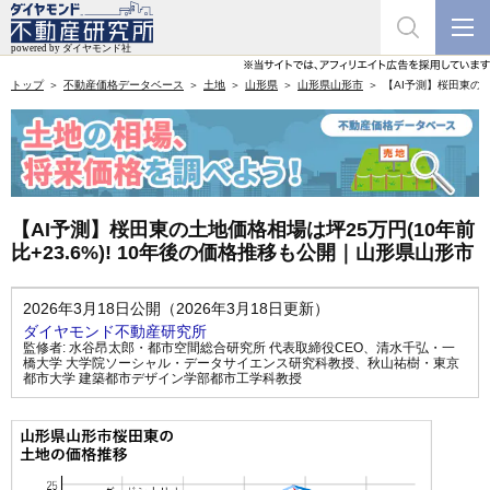
トップ
不動産価格データベース
土地
山形県
山形県山形市
【AI予測】桜田東の土
【AI予測】桜田東の土地価格相場は坪25万円(10年前
比+23.6%)! 10年後の価格推移も公開｜山形県山形市
2026年3月18日公開（2026年3月18日更新）
ダイヤモンド不動産研究所
監修者:
水谷昂太郎・都市空間総合研究所 代表取締役CEO
、
清水千弘・一
橋大学 大学院ソーシャル・データサイエンス研究科教授
、
秋山祐樹・東京
都市大学 建築都市デザイン学部都市工学科教授