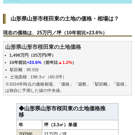
山形県山形市桜田東の土地の価格・相場は？
山形県山形市桜田東の土地の価格・相場は？
現在の価格は、25万円／坪（10年前比+23.6%）
価格を詳細に分析しよう
現在の価格は、25万円／坪（10年前比+23.6%）
駅からの徒歩距離で価格はどうなる？
山形県山形市桜田東の土地価格
山形県山形市桜田東の土地の過去の売買事例
1,498万円（25万円/坪）
公示地価はいくら
10年前比
+23.6%
（前年比
▲1.2%
）
エリアの将来性を人口予想から検討しよう
駅距離 : 30.0分
自分の年収でいくらの不動産が買える？
土地面積 : 198.3㎡（60.0坪）
※2024年時点の価格相場。「価格」「築数」「駅距離」「面積」
は独自に予測した値の中央値。
◆山形県山形市桜田東の土地価格推
移
年
坪（3.3㎡）単価
2009年
21万円／坪