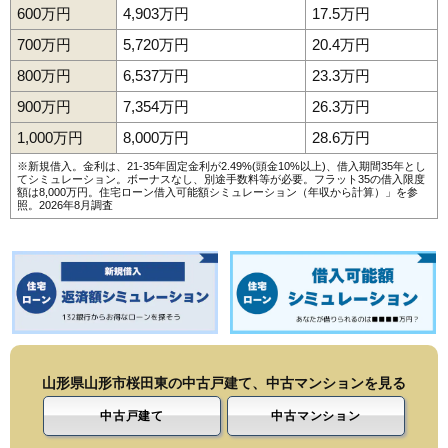
172
陣場新田
4.3万円
941万円
16.7%
600万円
4,903万円
17.5万円
173
村木沢
4.2万円
275万円
-10.5%
700万円
5,720万円
20.4万円
174
蔵王山田
4.1万円
417万円
-1.3%
800万円
6,537万円
23.3万円
175
切畑
4.0万円
210万円
7.3%
900万円
7,354万円
26.3万円
176
表蔵王
4.0万円
959万円
-4.9%
1,000万円
8,000万円
28.6万円
177
門伝
3.6万円
313万円
-12.6%
※新規借入。金利は、21-35年固定金利が2.49%(頭金10%以上)、借入期間35年とし
178
くぬぎざわ西
3.5万円
2,104万円
-0.7%
てシミュレーション。ボーナスなし、別途手数料等が必要。フラット35の借入限度
額は8,000万円。
住宅ローン借入可能額シミュレーション（年収から計算）
」を参
照。2026年8月調査
179
西越
3.4万円
1,065万円
-4.1%
180
二位田
3.3万円
554万円
0.9%
181
千石
3.3万円
1,507万円
-9.1%
182
新山
3.3万円
83万円
-15.0%
183
神尾
2.9万円
387万円
16.4%
184
灰塚
2.7万円
419万円
-6.1%
185
土坂
2.6万円
865万円
12.7%
山形県山形市桜田東の中古戸建て、中古マンションを見る
中古戸建て
中古マンション