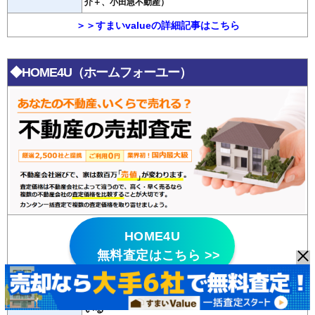
介＋、小田急不動産）
＞＞すまいvalueの詳細記事はこちら
◆HOME4U（ホームフォーユー）
HOME4U
無料査定はこちら >>
・悪質な不動産会社はパトロールにより排除して
いる