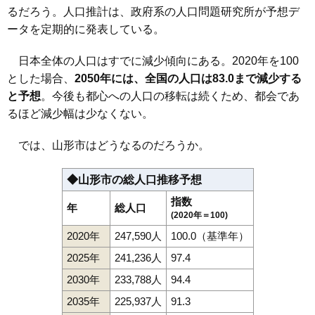
るだろう。人口推計は、政府系の人口問題研究所が予想デ
111
砂塚
13万円
949万円
8.3%
ータを定期的に発表している。
112
蔵王成沢
13万円
898万円
13.3%
113
長苗代
12万円
1,299万円
10.2%
日本全体の人口はすでに減少傾向にある。2020年を100
とした場合、
2050年には、全国の人口は83.0まで減少する
114
東志戸田
12万円
1,113万円
17.3%
と予想
。今後も都心への人口の移転は続くため、都会であ
115
飯塚町
12万円
721万円
12.2%
るほど減少幅は少なくない。
116
漆山
11万円
893万円
14.8%
117
下椹沢
11万円
807万円
8.5%
では、山形市はどうなるのだろうか。
118
七浦
11万円
1,189万円
15.7%
◆山形市の総人口推移予想
119
高原町
11万円
408万円
15.5%
指数
120
青柳
11万円
782万円
13.0%
年
総人口
(2020年＝100)
121
岩波
11万円
845万円
6.5%
2020年
247,590人
100.0（基準年）
122
風間
10万円
744万円
10.8%
2025年
241,236人
97.4
123
千手堂
10万円
984万円
10.8%
2030年
233,788人
94.4
124
浜崎
10万円
644万円
9.8%
2035年
225,937人
91.3
125
今塚
9.9万円
786万円
12.7%