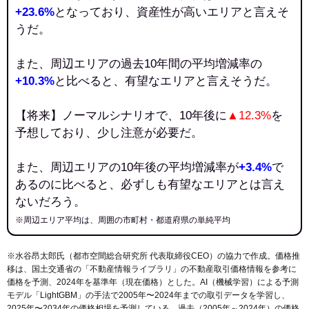
+23.6%
となっており、資産性が高いエリアと言えそ
うだ。
また、周辺エリアの過去10年間の平均増減率の
+10.3%
と比べると、有望なエリアと言えそうだ。
【将来】ノーマルシナリオで、10年後に
▲12.3%
を
予想しており、少し注意が必要だ。
また、周辺エリアの10年後の平均増減率が
+3.4%
で
あるのに比べると、必ずしも有望なエリアとは言え
ないだろう。
※周辺エリア平均は、周囲の市町村・都道府県の単純平均
※水谷昂太郎氏（都市空間総合研究所 代表取締役CEO）の協力で作成。価格推
移は、国土交通省の「
不動産情報ライブラリ
」の不動産取引価格情報を参考に
価格を予測、2024年を基準年（現在価格）とした。AI（機械学習）による予測
モデル「LightGBM」の手法で2005年〜2024年までの取引データを学習し、
2025年〜2034年の価格相場を予測している。過去（2005年～2024年）の価格