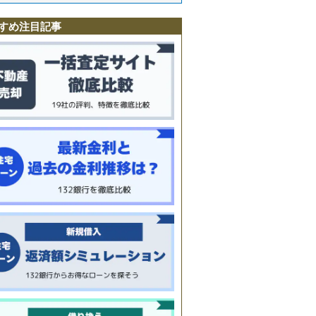
目
すめ注目記事
柏