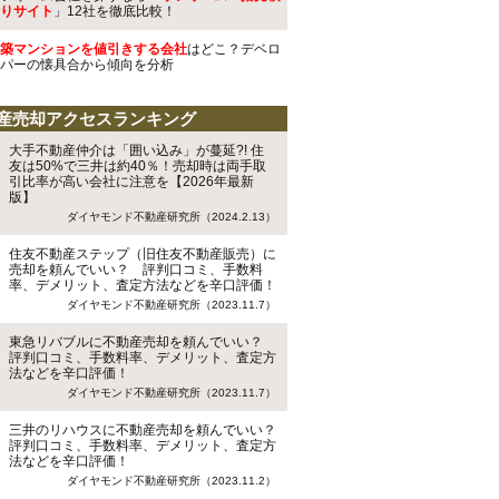
りサイト
」12社を徹底比較！
築マンションを値引きする会社
はどこ？デベロ
パーの懐具合から傾向を分析
産売却アクセスランキング
大手不動産仲介は「囲い込み」が蔓延?! 住
友は50%で三井は約40％！売却時は両手取
引比率が高い会社に注意を【2026年最新
版】
ダイヤモンド不動産研究所（2024.2.13）
住友不動産ステップ（旧住友不動産販売）に
売却を頼んでいい？ 評判口コミ、手数料
率、デメリット、査定方法などを辛口評価！
ダイヤモンド不動産研究所（2023.11.7）
東急リバブルに不動産売却を頼んでいい？
評判口コミ、手数料率、デメリット、査定方
法などを辛口評価！
ダイヤモンド不動産研究所（2023.11.7）
三井のリハウスに不動産売却を頼んでいい？
評判口コミ、手数料率、デメリット、査定方
法などを辛口評価！
ダイヤモンド不動産研究所（2023.11.2）