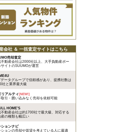
産会社 ＆ 一括査定サイトはこちら
UMO売却査定
載不動産会社は2000社以上、大手負動産ポー
ルサイトのSUUMOが運営
ME4U
TTデータグループで信頼感があり、提携社数は
00社と業界最大級
REリアルティ
[NEW!]
手取引・囲い込みなく売却を依頼可能
ULL HOME'S
載不動産会社は約1700社で最大級、対応する
動産の種類も幅広い
ンションナビ
ンションの売却や賃貸を考えている人に最適