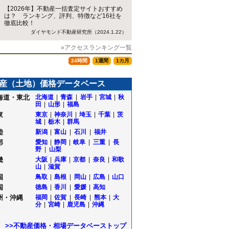
【2026年】不動産一括査定サイトおすすめ
は？ ランキング、評判、特徴など16社を
徹底比較！
ダイヤモンド不動産研究所（2024.1.22）
»アクセスランキング一覧
24時間
1週間
1カ月
産（土地）価格データベース
海道・東北
北海道
|
青森
|
岩手
|
宮城
|
秋
田
|
山形
|
福島
東
東京
|
神奈川
|
埼玉
|
千葉
|
茨
城
|
栃木
|
群馬
陸
新潟
|
富山
|
石川
|
福井
部
愛知
|
静岡
|
岐阜
|
三重
|
長
野
|
山梨
畿
大阪
|
兵庫
|
京都
|
奈良
|
和歌
山
|
滋賀
立
国
鳥取
|
島根
|
岡山
|
広島
|
山口
国
徳島
|
香川
|
愛媛
|
高知
沢
州・沖縄
福岡
|
佐賀
|
長崎
|
熊本
|
大
分
|
宮崎
|
鹿児島
|
沖縄
田
場
>>不動産価格・相場データベーストップ