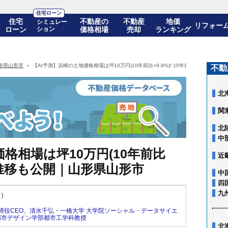
住宅ローン
住宅
不動産の
不動産
地価
シミュレー
リフォー
ローン
ション
価格相場
売却
ランキング
形県山形市
【AI予測】浜崎の土地価格相場は坪10万円(10年前比+9.8%)! 10年後の価格推移も
不動
北
関
北
中
格相場は坪10万円(10年前比
近
価格推移も公開｜山形県山形市
中
四
九
新）
締役CEO
、
清水千弘・一橋大学 大学院ソーシャル・データサイエ
都市デザイン学部都市工学科教授
北