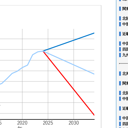
関
北
中
近
中
四
九
北
関
北
中
近
中
四