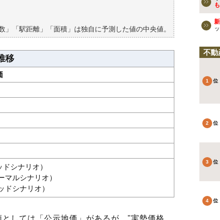
買える？
も
新
築数」「駅距離」「面積」は独自に予測した値の中央値。
ッ
不動
推移
価
グッドシナリオ）
ノーマルシナリオ）
バッドシナリオ）
としては「公示地価」があるが、"実勢価格