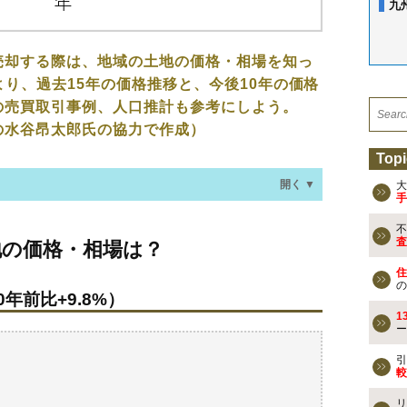
九
売却する際は、地域の土地の価格・相場を知っ
より、過去15年の価格推移と、今後10年の価格
の売買取引事例、人口推計も参考にしよう。
の水谷昂太郎氏の協力で作成）
Topi
開く ▼
大
手
不
・相場は？
査
地の価格・相場は？
年前比+9.8%）
住
の
年前比+9.8%）
なる？
1
ー
の売買事例
引
較
検討しよう
リ