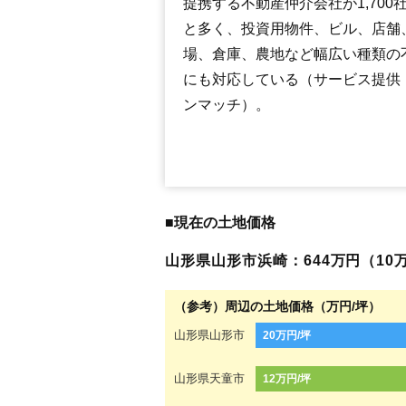
提携する不動産仲介会社が1,700
と多く、投資用物件、ビル、店舗
場、倉庫、農地など幅広い種類の
にも対応している（サービス提供
ンマッチ）。
■現在の土地価格
山形県山形市浜崎：644万円（10万
（参考）周辺の土地価格（万円/坪）
山形県山形市
20万円/坪
山形県天童市
12万円/坪