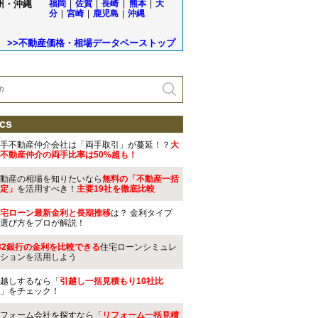
州・沖縄
福岡
|
佐賀
|
長崎
|
熊本
|
大
分
|
宮崎
|
鹿児島
|
沖縄
>>不動産価格・相場データベーストップ
cs
手不動産仲介会社は「両手取引」が蔓延！？
大
不動産仲介の両手比率は50%超も！
動産の相場を知りたいなら
無料の「不動産一括
定」
を活用すべき！
主要19社を徹底比較
宅ローン最新金利と長期推移
は？ 金利タイプ
選び方をプロが解説！
32銀行の金利を比較できる
住宅ローンシミュレ
ションを活用しよう
越しするなら「
引越し一括見積もり10社比
」をチェック！
フォーム会社を探すなら「
リフォーム一括見積