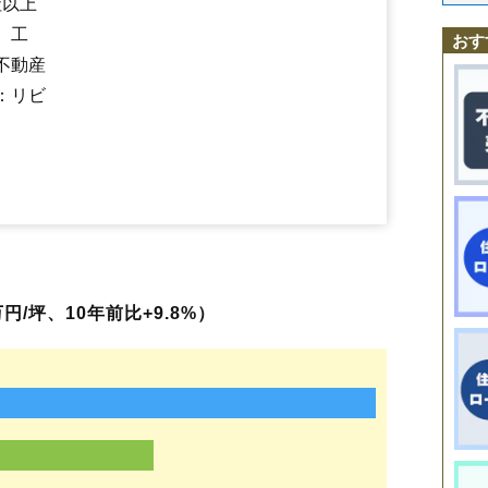
社以上
陣場新田
末広町
菅沢
鮨洗
鈴川町
砂塚
瀬波
千石
千手堂
双月町
大野
蔵王駅
山形駅
北山形駅
羽前千歳駅
南出羽駅
漆山駅
山寺駅
高瀬駅
高堂
高原町
立谷川
伊達城
近田
千歳
土坂
鉄砲町
塔の前
銅町
十日町
、工
楯山駅
東金井駅
おす
富の中
樋越
鳥居ケ丘
中桜田
中里
長苗代
中野
長町
七浦
七日町
滑川
不動産
成沢西
成安
南栄町
二位田
新山
錦町
西越
西崎
西田
沼木
灰塚
白山
長谷堂
旅篭町
花楯
浜崎
東青田
東志戸田
東原町
東山形
桧町
平久保
：リビ
平清水
深町
双葉町
船町
古館
穂積
本町
前明石
前田町
松栄
松波
松原
松見町
松山
馬見ケ崎
三日町
緑町
南一番町
南四番町
南石関
南館
南館西
南原町
美畑町
宮町
妙見寺
明神前
六日町
村木沢
元木
門伝
谷
薬師町
山寺
やよい
山家本町
八日町
芳野
吉野宿
吉原
吉原南
流通センター
若葉町
若宮
和合町
嶋北
嶋南
みはらしの丘
くぬぎざわ西
円/坪、10年前比+9.8%）