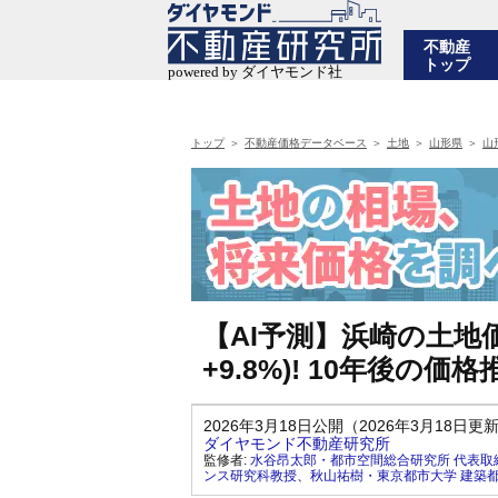
不動産
トップ
トップ
不動産価格データベース
土地
山形県
山
【AI予測】浜崎の土地価
+9.8%)! 10年後の
2026年3月18日公開（2026年3月18日更
ダイヤモンド不動産研究所
監修者:
水谷昂太郎・都市空間総合研究所 代表取
ンス研究科教授
、
秋山祐樹・東京都市大学 建築