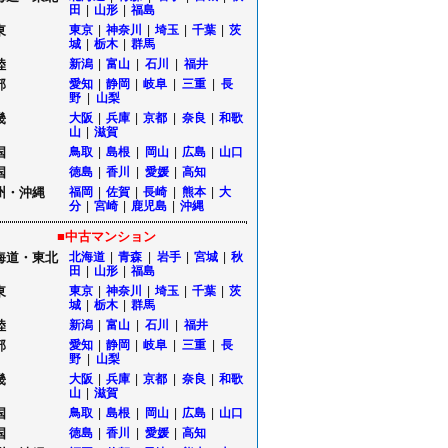
田
|
山形
|
福島
東
東京
|
神奈川
|
埼玉
|
千葉
|
茨
城
|
栃木
|
群馬
陸
新潟
|
富山
|
石川
|
福井
部
愛知
|
静岡
|
岐阜
|
三重
|
長
野
|
山梨
畿
大阪
|
兵庫
|
京都
|
奈良
|
和歌
山
|
滋賀
国
鳥取
|
島根
|
岡山
|
広島
|
山口
国
徳島
|
香川
|
愛媛
|
高知
州・沖縄
福岡
|
佐賀
|
長崎
|
熊本
|
大
分
|
宮崎
|
鹿児島
|
沖縄
■中古マンション
海道・東北
北海道
|
青森
|
岩手
|
宮城
|
秋
田
|
山形
|
福島
東
東京
|
神奈川
|
埼玉
|
千葉
|
茨
城
|
栃木
|
群馬
陸
新潟
|
富山
|
石川
|
福井
部
愛知
|
静岡
|
岐阜
|
三重
|
長
野
|
山梨
畿
大阪
|
兵庫
|
京都
|
奈良
|
和歌
山
|
滋賀
国
鳥取
|
島根
|
岡山
|
広島
|
山口
国
徳島
|
香川
|
愛媛
|
高知