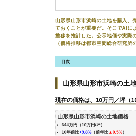
山形県山形市浜崎の土地を購入、
ておくことが重要だ。そこでAIに
推移を推計した。公示地価や実際
（価格推移は都市空間総合研究所
目次
山形県山形市浜崎の土地の価格
山形県山形市浜崎の土
現在の価格は、10万円／坪（10
価格を詳細に分析しよう
現在の価格は、10万円／坪（10
駅からの徒歩距離で価格はどう
山形県山形市浜崎の土地の過去
山形県山形市浜崎の土地価格
公示地価はいくら
644万円（10万円/坪）
エリアの将来性を人口予想から
10年前比
+9.8%
（前年比
▲0.5%
）