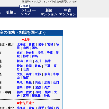
不動産
新築
中古
シミュレー
ム
引越し
ション
マンション
マンション
公開｜山形県山形市
産の価格・相場を調べよう
■土地
海道・東北
北海道
|
青森
|
岩手
|
宮城
|
秋
田
|
山形
|
福島
東
東京
|
神奈川
|
埼玉
|
千葉
|
茨
城
|
栃木
|
群馬
陸
新潟
|
富山
|
石川
|
福井
部
愛知
|
静岡
|
岐阜
|
三重
|
長
野
|
山梨
畿
大阪
|
兵庫
|
京都
|
奈良
|
和歌
山
|
滋賀
国
鳥取
|
島根
|
岡山
|
広島
|
山口
国
徳島
|
香川
|
愛媛
|
高知
州・沖縄
福岡
|
佐賀
|
長崎
|
熊本
|
大
分
|
宮崎
|
鹿児島
|
沖縄
■中古戸建て
海道・東北
北海道
|
青森
|
岩手
|
宮城
|
秋