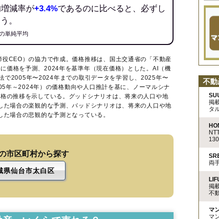
均増減率が
+3.4%
であるのに比べると、必ずし
ろう。
の単純平均
締役CEO）の協力で作成。価格推移は、国土交通省の「
不動産
に価格を予測、2024年を基準年（現在価格）とした。AI（機
法で2005年〜2024年までの取引データを学習し、2025年〜
不動
005年～2024年）の価格動向や人口推計を基に、ノーマルシナ
SU
価格の推移を示している。グッドシナリオは、将来の人口や地
掲
移した場合の楽観的な予測、バッドシナリオは、将来の人口や地
タ
移した場合の悲観的な予測となっている。
HO
N
13
の市区町村から探す
S
両
城県仙台市太白区
LIF
掲
不
マ
マ