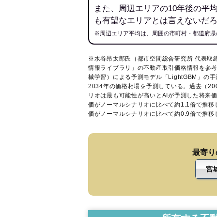
また、周辺エリアの10年後の平
も有望なエリアとは言えないだ
※周辺エリア平均は、周囲の市町村・都道府県
※水谷昂太郎氏（都市空間総合研究所 代表取
情報ライブラリ
」の不動産取引価格情報を参考
械学習）による予測モデル「LightGBM」の手
2034年の価格相場を予測している。過去（2
リオは最も可能性が高いとAIが予測した将来
価がノーマルシナリオに比べて約1.1倍で推
価がノーマルシナリオに比べて約0.9倍で推
最寄り
宮