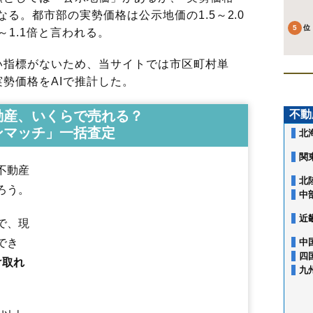
る。都市部の実勢価格は公示地価の1.5～2.0
～1.1倍と言われる。
指標がないため、当サイトでは市区町村単
勢価格をAIで推計した。
動産、いくらで売れる？
不動
ンマッチ」一括査定
北
関
不動産
北
ろう。
中
相生町
青田
青田南
青野
青柳
あかねケ丘
あこや町
旭が丘
あさひ町
近
で、現
荒楯町
飯沢
飯田
飯田西
飯塚町
五十鈴
泉町
五日町
今塚
鋳物町
岩波
印役町
内表
内表東
梅野木前
漆山
上町
江俣
円応寺町
大手町
大森
小
でき
中
落合町
表蔵王
篭田
風間
柏倉
春日町
香澄町
片谷地
上椹沢
上桜田
四
け取れ
上反田
上柳
神尾
北江俣
北町
北山形
木の実町
清住町
切畑
久保田
黒
九
江南
黄金
小姓町
小白川町
寿町
小荷駄町
幸町
蔵王上野
蔵王温泉
蔵王成沢
蔵王半郷
蔵王山田
早乙女
肴町
桜田西
桜田東
桜田南
志戸
島
下椹沢
下条町
下東山
下宝沢
十文字
城南町
城北町
城西町
新開
陣