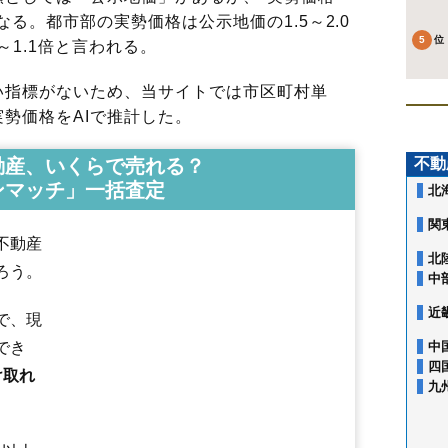
る。都市部の実勢価格は公示地価の1.5～2.0
～1.1倍と言われる。
指標がないため、当サイトでは市区町村単
勢価格をAIで推計した。
動産、いくらで売れる？
不動
ンマッチ」一括査定
北
関
不動産
北
ろう。
中
相生町
青田
青田南
青野
青柳
あかねケ丘
あこや町
旭が丘
あさひ町
近
で、現
荒楯町
飯沢
飯田
飯田西
飯塚町
五十鈴
泉町
五日町
今塚
鋳物町
岩波
印役町
内表
内表東
梅野木前
漆山
上町
江俣
円応寺町
大手町
大森
小
でき
中
落合町
表蔵王
篭田
風間
柏倉
春日町
香澄町
片谷地
上椹沢
上桜田
四
け取れ
上反田
上柳
神尾
北江俣
北町
北山形
木の実町
清住町
切畑
久保田
黒
九
江南
黄金
小姓町
小白川町
寿町
小荷駄町
幸町
蔵王上野
蔵王温泉
蔵王成沢
蔵王半郷
蔵王山田
早乙女
肴町
桜田西
桜田東
桜田南
志戸
島
下椹沢
下条町
下東山
下宝沢
十文字
城南町
城北町
城西町
新開
陣