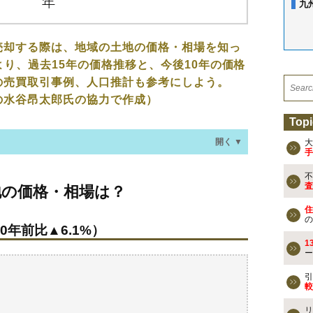
九
売却する際は、地域の土地の価格・相場を知っ
より、過去15年の価格推移と、今後10年の価格
の売買取引事例、人口推計も参考にしよう。
の水谷昂太郎氏の協力で作成）
Topi
開く ▼
大
手
不
・相場は？
査
地の価格・相場は？
0年前比▲6.1%）
住
の
0年前比▲6.1%）
なる？
1
ー
の売買事例
引
較
検討しよう
リ