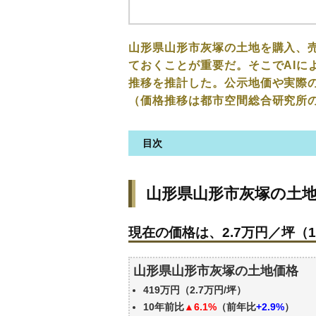
山形県山形市灰塚の土地を購入、
ておくことが重要だ。そこでAIに
推移を推計した。公示地価や実際
（価格推移は都市空間総合研究所
目次
山形県山形市灰塚の土地の価格
山形県山形市灰塚の土
現在の価格は、2.7万円／坪（1
価格を詳細に分析しよう
現在の価格は、2.7万円／坪（1
駅からの徒歩距離で価格はどう
山形県山形市灰塚の土地の過去
山形県山形市灰塚の土地価格
公示地価はいくら
419万円（2.7万円/坪）
エリアの将来性を人口予想から
10年前比
▲6.1%
（前年比
+2.9%
）