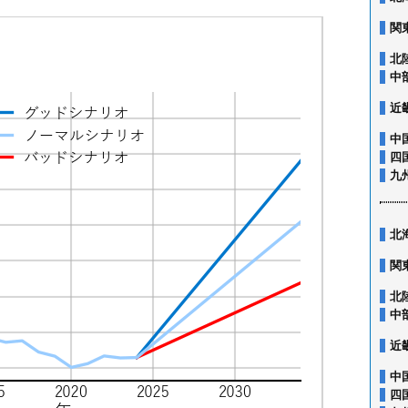
関
北
中
近
中
四
九
北
関
北
中
近
中
四