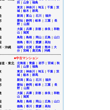
田
|
山形
|
福島
東
東京
|
神奈川
|
埼玉
|
千葉
|
茨
城
|
栃木
|
群馬
陸
新潟
|
富山
|
石川
|
福井
部
愛知
|
静岡
|
岐阜
|
三重
|
長
野
|
山梨
畿
大阪
|
兵庫
|
京都
|
奈良
|
和歌
山
|
滋賀
国
鳥取
|
島根
|
岡山
|
広島
|
山口
国
徳島
|
香川
|
愛媛
|
高知
州・沖縄
福岡
|
佐賀
|
長崎
|
熊本
|
大
分
|
宮崎
|
鹿児島
|
沖縄
■中古マンション
海道・東北
北海道
|
青森
|
岩手
|
宮城
|
秋
田
|
山形
|
福島
東
東京
|
神奈川
|
埼玉
|
千葉
|
茨
城
|
栃木
|
群馬
陸
新潟
|
富山
|
石川
|
福井
部
愛知
|
静岡
|
岐阜
|
三重
|
長
野
|
山梨
畿
大阪
|
兵庫
|
京都
|
奈良
|
和歌
山
|
滋賀
国
鳥取
|
島根
|
岡山
|
広島
|
山口
国
徳島
|
香川
|
愛媛
|
高知