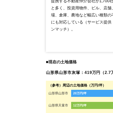
提携する不動産仲介会社が1,700
と多く、投資用物件、ビル、店舗
場、倉庫、農地など幅広い種類の
にも対応している（サービス提供
ンマッチ）。
■現在の土地価格
山形県山形市灰塚：419万円（2.7万
（参考）周辺の土地価格（万円/坪）
山形県山形市
20万円/坪
山形県天童市
12万円/坪