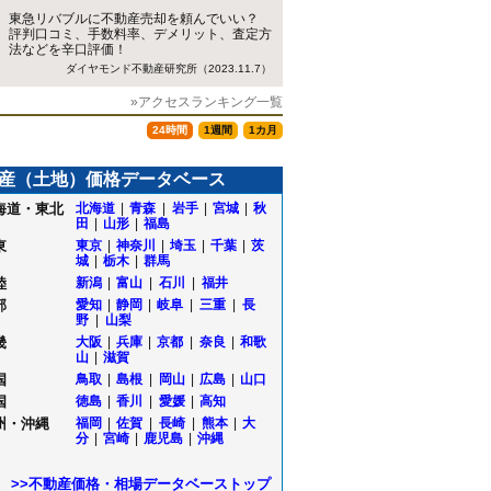
東急リバブルに不動産売却を頼んでいい？
評判口コミ、手数料率、デメリット、査定方
法などを辛口評価！
ダイヤモンド不動産研究所（2023.11.7）
»アクセスランキング一覧
24時間
1週間
1カ月
産（土地）価格データベース
海道・東北
北海道
|
青森
|
岩手
|
宮城
|
秋
田
|
山形
|
福島
東
東京
|
神奈川
|
埼玉
|
千葉
|
茨
城
|
栃木
|
群馬
陸
新潟
|
富山
|
石川
|
福井
部
愛知
|
静岡
|
岐阜
|
三重
|
長
野
|
山梨
畿
大阪
|
兵庫
|
京都
|
奈良
|
和歌
山
|
滋賀
立
国
鳥取
|
島根
|
岡山
|
広島
|
山口
国
徳島
|
香川
|
愛媛
|
高知
沢
州・沖縄
福岡
|
佐賀
|
長崎
|
熊本
|
大
分
|
宮崎
|
鹿児島
|
沖縄
田
場
>>不動産価格・相場データベーストップ