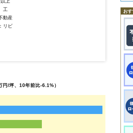
社以上
陣場新田
末広町
菅沢
鮨洗
鈴川町
砂塚
瀬波
千石
千手堂
双月町
大野
蔵王駅
山形駅
北山形駅
羽前千歳駅
南出羽駅
漆山駅
山寺駅
高瀬駅
高堂
高原町
立谷川
伊達城
近田
千歳
土坂
鉄砲町
塔の前
銅町
十日町
、工
楯山駅
東金井駅
おす
富の中
樋越
鳥居ケ丘
中桜田
中里
長苗代
中野
長町
七浦
七日町
滑川
不動産
成沢西
成安
南栄町
二位田
新山
錦町
西越
西崎
西田
沼木
灰塚
白山
長谷堂
旅篭町
花楯
浜崎
東青田
東志戸田
東原町
東山形
桧町
平久保
：リビ
平清水
深町
双葉町
船町
古館
穂積
本町
前明石
前田町
松栄
松波
松原
松見町
松山
馬見ケ崎
三日町
緑町
南一番町
南四番町
南石関
南館
南館西
南原町
美畑町
宮町
妙見寺
明神前
六日町
村木沢
元木
門伝
谷
薬師町
山寺
やよい
山家本町
八日町
芳野
吉野宿
吉原
吉原南
流通センター
若葉町
若宮
和合町
嶋北
嶋南
みはらしの丘
くぬぎざわ西
円/坪、10年前比-6.1%）