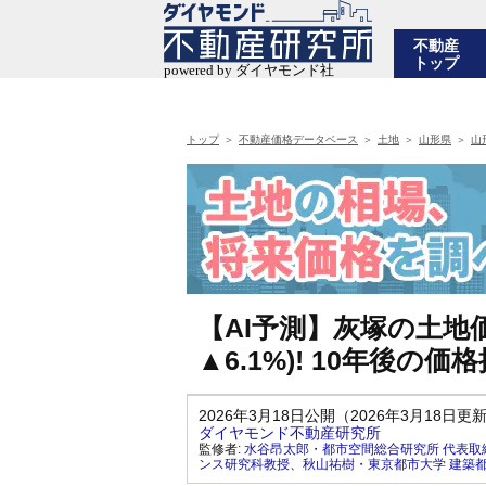
不動産
トップ
トップ
不動産価格データベース
土地
山形県
山
【AI予測】灰塚の土地価
▲6.1%)! 10年後
2026年3月18日公開（2026年3月18日更
ダイヤモンド不動産研究所
監修者:
水谷昂太郎・都市空間総合研究所 代表取
ンス研究科教授
、
秋山祐樹・東京都市大学 建築