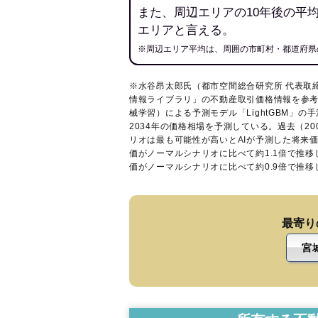
また、周辺エリアの10年後の平
エリアと言える。
※周辺エリア平均は、周囲の市町村・都道府県
※水谷昂太郎氏（都市空間総合研究所 代表取
情報ライブラリ
」の不動産取引価格情報を参考
械学習）による予測モデル「LightGBM」の手
2034年の価格相場を予測している。過去（2
リオは最も可能性が高いとAIが予測した将来
価がノーマルシナリオに比べて約1.1倍で推
価がノーマルシナリオに比べて約0.9倍で推
最寄り
宮