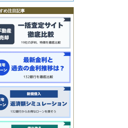
目
すめ注目記事
柏