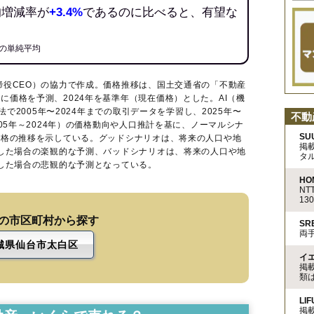
均増減率が
+3.4%
であるのに比べると、有望な
の単純平均
締役CEO）の協力で作成。価格推移は、国土交通省の「
不動産
に価格を予測、2024年を基準年（現在価格）とした。AI（機
法で2005年〜2024年までの取引データを学習し、2025年〜
不動
005年～2024年）の価格動向や人口推計を基に、ノーマルシナ
SU
価格の推移を示している。グッドシナリオは、将来の人口や地
掲
移した場合の楽観的な予測、バッドシナリオは、将来の人口や地
タ
移した場合の悲観的な予測となっている。
HO
N
13
の市区町村から探す
S
両
城県仙台市太白区
イ
掲
類
LIF
掲