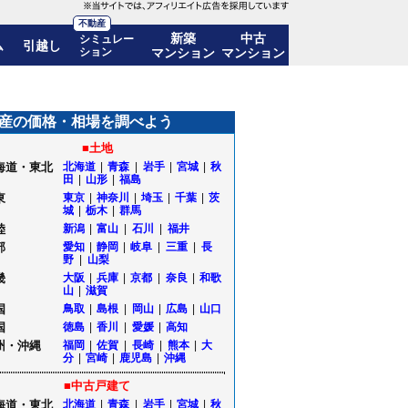
不動産
新築
中古
シミュレー
ム
引越し
ション
マンション
マンション
も公開｜山形県山形市
産の価格・相場を調べよう
■土地
海道・東北
北海道
|
青森
|
岩手
|
宮城
|
秋
田
|
山形
|
福島
東
東京
|
神奈川
|
埼玉
|
千葉
|
茨
城
|
栃木
|
群馬
陸
新潟
|
富山
|
石川
|
福井
部
愛知
|
静岡
|
岐阜
|
三重
|
長
野
|
山梨
畿
大阪
|
兵庫
|
京都
|
奈良
|
和歌
山
|
滋賀
国
鳥取
|
島根
|
岡山
|
広島
|
山口
国
徳島
|
香川
|
愛媛
|
高知
州・沖縄
福岡
|
佐賀
|
長崎
|
熊本
|
大
分
|
宮崎
|
鹿児島
|
沖縄
■中古戸建て
海道・東北
北海道
|
青森
|
岩手
|
宮城
|
秋