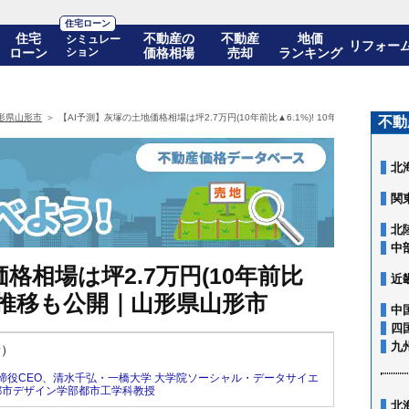
住宅ローン
住宅
不動産の
不動産
地価
シミュレー
リフォー
ローン
ション
価格相場
売却
ランキング
形県山形市
【AI予測】灰塚の土地価格相場は坪2.7万円(10年前比▲6.1%)! 10年後の価格推移
不動
北
関
北
中
格相場は坪2.7万円(10年前比
近
の価格推移も公開｜山形県山形市
中
四
九
新）
締役CEO
、
清水千弘・一橋大学 大学院ソーシャル・データサイエ
都市デザイン学部都市工学科教授
北