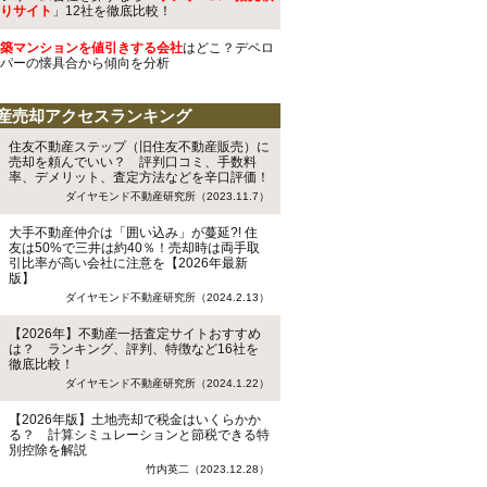
りサイト
」12社を徹底比較！
築マンションを値引きする会社
はどこ？デベロ
パーの懐具合から傾向を分析
産売却アクセスランキング
住友不動産ステップ（旧住友不動産販売）に
売却を頼んでいい？ 評判口コミ、手数料
率、デメリット、査定方法などを辛口評価！
ダイヤモンド不動産研究所（2023.11.7）
大手不動産仲介は「囲い込み」が蔓延?! 住
友は50%で三井は約40％！売却時は両手取
引比率が高い会社に注意を【2026年最新
版】
ダイヤモンド不動産研究所（2024.2.13）
【2026年】不動産一括査定サイトおすすめ
は？ ランキング、評判、特徴など16社を
徹底比較！
ダイヤモンド不動産研究所（2024.1.22）
【2026年版】土地売却で税金はいくらかか
る？ 計算シミュレーションと節税できる特
別控除を解説
竹内英二（2023.12.28）