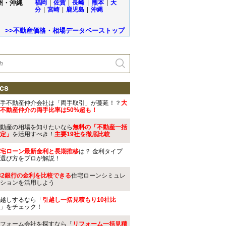
州・沖縄
福岡
|
佐賀
|
長崎
|
熊本
|
大
分
|
宮崎
|
鹿児島
|
沖縄
>>不動産価格・相場データベーストップ
cs
手不動産仲介会社は「両手取引」が蔓延！？
大
不動産仲介の両手比率は50%超も！
動産の相場を知りたいなら
無料の「不動産一括
定」
を活用すべき！
主要19社を徹底比較
宅ローン最新金利と長期推移
は？ 金利タイプ
選び方をプロが解説！
32銀行の金利を比較できる
住宅ローンシミュレ
ションを活用しよう
越しするなら「
引越し一括見積もり10社比
」をチェック！
フォーム会社を探すなら「
リフォーム一括見積