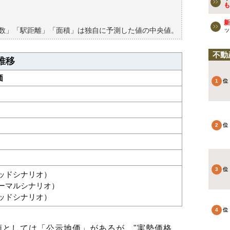
買える？
も
新
築数」「駅距離」「面積」は独自に予測した値の中央値。
ッ
不動
推移
価
グッドシナリオ）
ノーマルシナリオ）
バッドシナリオ）
としては「公示地価」があるが、"実勢価格