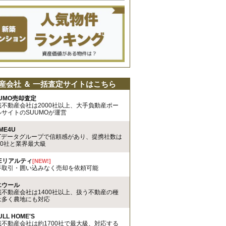
産会社 ＆ 一括査定サイトはこちら
UMO売却査定
載不動産会社は2000社以上、大手負動産ポー
ルサイトのSUUMOが運営
ME4U
TTデータグループで信頼感があり、提携社数は
00社と業界最大級
REリアルティ
[NEW!]
手取引・囲い込みなく売却を依頼可能
エウール
載不動産会社は1400社以上、扱う不動産の種
は多く農地にも対応
ULL HOME'S
載不動産会社は約1700社で最大級、対応する