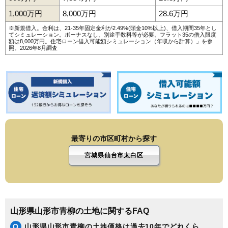
176
表蔵王
4.0万円
959万円
-4.9%
1,000万円
8,000万円
28.6万円
177
門伝
3.6万円
313万円
-12.6%
※新規借入。金利は、21-35年固定金利が2.49%(頭金10%以上)、借入期間35年とし
178
くぬぎざわ西
3.5万円
2,104万円
-0.7%
てシミュレーション。ボーナスなし、別途手数料等が必要。フラット35の借入限度
額は8,000万円。
住宅ローン借入可能額シミュレーション（年収から計算）
」を参
照。2026年8月調査
179
西越
3.4万円
1,065万円
-4.1%
180
二位田
3.3万円
554万円
0.9%
181
千石
3.3万円
1,507万円
-9.1%
182
新山
3.3万円
83万円
-15.0%
183
神尾
2.9万円
387万円
16.4%
184
灰塚
2.7万円
419万円
-6.1%
185
土坂
2.6万円
865万円
12.7%
最寄りの市区町村から探す
宮城県仙台市太白区
山形県山形市青柳の土地に関するFAQ
Q
山形県山形市青柳の土地価格は過去10年でどれくら