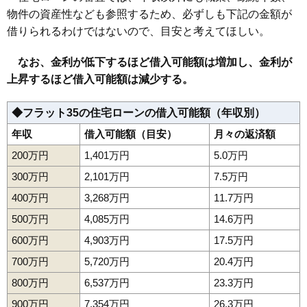
物件の資産性なども参照するため、必ずしも下記の金額が
161
上反田
5.0万円
708万円
1.1%
借りられるわけではないので、目安と考えてほしい。
162
内表
5.0万円
476万円
-2.6%
163
蔵王上野
4.9万円
533万円
-1.6%
なお、金利が低下するほど借入可能額は増加し、金利が
164
山寺
4.9万円
132万円
-4.3%
上昇するほど借入可能額は減少する。
165
青野
4.8万円
422万円
0.5%
◆フラット35の住宅ローンの借入可能額（年収別）
166
十文字
4.8万円
705万円
5.1%
年収
借入可能額（目安）
月々の返済額
167
蔵王温泉
4.7万円
285万円
-6.5%
168
塔の前
4.7万円
631万円
-3.3%
200万円
1,401万円
5.0万円
169
志戸田
4.4万円
655万円
-1.9%
300万円
2,101万円
7.5万円
170
下東山
4.4万円
71万円
-3.5%
400万円
3,268万円
11.7万円
171
近田
4.4万円
864万円
-0.5%
500万円
4,085万円
14.6万円
172
陣場新田
4.3万円
941万円
16.7%
600万円
4,903万円
17.5万円
173
村木沢
4.2万円
275万円
-10.5%
700万円
5,720万円
20.4万円
174
蔵王山田
4.1万円
417万円
-1.3%
800万円
6,537万円
23.3万円
175
切畑
4.0万円
210万円
7.3%
900万円
7,354万円
26.3万円