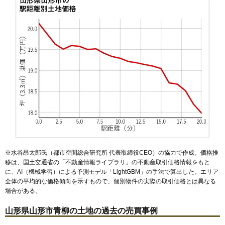
53
東青田
25万円
1,768万円
22.1%
54
飯田西
25万円
1,547万円
21.4%
55
吉原
25万円
1,803万円
17.5%
56
南四番町
25万円
2,205万円
23.6%
57
大野目
25万円
1,469万円
22.2%
58
飯田
24万円
1,682万円
21.9%
59
青田
24万円
1,960万円
16.4%
60
五十鈴
24万円
1,664万円
19.5%
61
東山形
24万円
1,714万円
15.3%
62
桜田南
24万円
1,852万円
21.4%
※水谷昂太郎氏（都市空間総合研究所 代表取締役CEO）の協力で作成。価格推
63
梅野木前
23万円
1,758万円
29.4%
移は、国土交通省の「
不動産情報ライブラリ
」の不動産取引価格情報をもと
に、AI（機械学習）による予測モデル「LightGBM」の手法で算出した。エリア
64
成沢西
23万円
1,756万円
21.4%
全体の平均的な価格傾向を示すもので、個別物件の実際の取引価格とは異なる
65
桜田西
23万円
1,925万円
18.5%
場合がある。
66
馬見ケ崎
23万円
2,408万円
17.4%
山形県山形市青柳の土地の過去の売買事例
67
島
23万円
1,719万円
31.1%