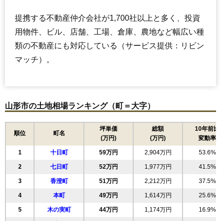
提携する不動産仲介会社が1,700社以上と多く、投資
用物件、ビル、店舗、工場、倉庫、農地など幅広い種
類の不動産にも対応している（サービス提供：リビン
マッチ）。
山形市の土地相場ランキング（町＝大字）
坪単価
総額
10年前比
順位
町名
(万円)
(万円)
変動率
1
十日町
59万円
2,904万円
53.6%
2
七日町
52万円
1,977万円
41.5%
3
香澄町
51万円
2,212万円
37.5%
4
本町
49万円
1,614万円
25.6%
5
木の実町
44万円
1,174万円
16.9%