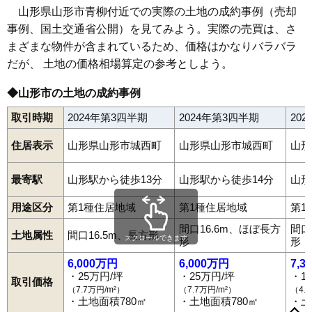
68
城北町
23万円
1,032万円
9.9%
山形県山形市青柳付近での実際の土地の成約事例（売却
事例、国土交通省公開）を見てみよう。実際の売買は、さ
69
肴町
23万円
1,247万円
10.7%
まざまな物件が含まれているため、価格はかなりバラバラ
70
南館
23万円
1,502万円
20.5%
だが、 土地の価格相場算定の参考としよう。
71
富の中
23万円
1,421万円
16.1%
72
江南
23万円
1,552万円
24.7%
◆山形市の土地の成約事例
73
白山
22万円
1,531万円
17.2%
取引時期
2024年第3四半期
2024年第3四半期
20
74
嶋南
22万円
1,731万円
29.5%
住居表示
山形県山形市城西町
山形県山形市城西町
山形
75
平清水
22万円
1,721万円
26.2%
76
松山
22万円
1,646万円
26.5%
最寄駅
山形駅から徒歩13分
山形駅から徒歩14分
山形
77
早乙女
22万円
1,627万円
20.7%
用途区分
第1種住居地域
第1種住居地域
第1
78
陣場
21万円
1,379万円
18.9%
相生町
青田
青田南
青野
青柳
あかねケ丘
あこや町
旭が丘
間口16.6m、ほぼ長方
間口
あさひ町
荒楯町
飯沢
飯田
飯田西
飯塚町
五十鈴
泉町
五日町
79
瀬波
21万円
1,340万円
19.8%
土地属性
間口16.5m、長方形
スクロールできます
今塚
鋳物町
岩波
印役町
内表
内表東
梅野木前
漆山
上町
江俣
形
形
円応寺町
大手町
大森
小立
落合町
表蔵王
篭田
風間
柏倉
春日町
80
下条町
21万円
1,517万円
15.1%
香澄町
片谷地
上椹沢
上桜田
上反田
上柳
神尾
北江俣
北町
6,000万円
6,000万円
7,3
81
鳥居ケ丘
21万円
1,571万円
16.9%
北山形
木の実町
清住町
切畑
久保田
黒沢
江南
黄金
小姓町
・25万円/坪
・25万円/坪
・1
取引価格
小白川町
寿町
小荷駄町
幸町
蔵王上野
蔵王温泉
蔵王成沢
（7.7万円/m²）
（7.7万円/m²）
（4.
82
嶋北
21万円
1,807万円
31.0%
蔵王半郷
蔵王山田
早乙女
肴町
桜田西
桜田東
桜田南
志戸田
島
・土地面積780㎡
・土地面積780㎡
・土
下椹沢
下条町
下東山
下宝沢
十文字
城南町
城北町
城西町
新開
83
北山形
21万円
1,366万円
11.3%