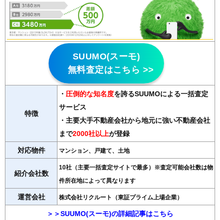
SUUMO(スーモ)
無料査定はこちら >>
・
圧倒的な知名度
を誇るSUUMOによる一括査定
サービス
特徴
・主要大手不動産会社から地元に強い不動産会社
まで
2000社以上
が登録
対応物件
マンション、戸建て、土地
10社（主要一括査定サイトで最多）※査定可能会社数は物
紹介会社数
件所在地によって異なります
運営会社
株式会社リクルート（東証プライム上場企業）
＞＞SUUMO(スーモ)の詳細記事はこちら