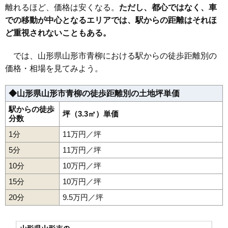
37
篭田
26万円
1,971万円
23.4%
離れるほど、価格は安くなる。
ただし、都心ではなく、車
での移動が中心となるエリアでは、駅からの距離はそれほ
38
松波
26万円
2,401万円
28.3%
ど重視されないこともある。
39
鉄砲町
26万円
1,539万円
23.0%
40
高堂
26万円
1,768万円
36.8%
では、山形県山形市青柳における駅からの徒歩距離別の
41
花楯
26万円
1,604万円
22.2%
価格・相場を見てみよう。
42
旭が丘
25万円
1,603万円
17.0%
◆山形県山形市青柳の徒歩距離別の土地坪単価
43
小白川町
25万円
1,677万円
24.7%
44
上町
25万円
1,890万円
25.6%
駅からの徒歩
坪（3.3㎡）単価
分数
45
小立
25万円
1,885万円
26.6%
1分
11万円／坪
46
美畑町
25万円
1,885万円
19.1%
5分
11万円／坪
47
桜田東
25万円
1,498万円
23.6%
10分
10万円／坪
48
あさひ町
25万円
2,092万円
28.6%
15分
10万円／坪
49
薬師町
25万円
894万円
6.6%
20分
50
西田
9.5万円／坪
25万円
1,700万円
19.7%
51
深町
25万円
1,479万円
17.6%
52
上桜田
25万円
1,879万円
31.6%