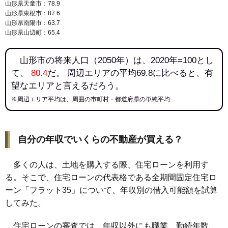
145
新開
7.2万円
911万円
7.7%
山形県天童市：78.9
山形県東根市：87.6
146
黒沢
7.1万円
152万円
-4.1%
山形県南陽市：63.7
147
谷柏
6.6万円
102万円
-3.8%
山形県山辺町：65.4
148
大森
6.5万円
234万円
-5.7%
山形市の将来人口（2050年）は、2020年=100とし
149
中野
6.3万円
585万円
3.0%
て、
80.4
だ。 周辺エリアの平均69.8に比べると、有
150
下宝沢
6.0万円
562万円
25.8%
望なエリアと言えるだろう。
151
樋越
6.0万円
2,270万円
8.5%
※周辺エリア平均は、周囲の市町村・都道府県の単純平均
152
立谷川
6.0万円
2,877万円
1.2%
153
上柳
5.7万円
672万円
2.3%
154
長谷堂
5.7万円
527万円
-0.8%
自分の年収でいくらの不動産が買える？
155
西崎
5.7万円
1,539万円
0.6%
多くの人は、土地を購入する際、住宅ローンを利用す
156
柏倉
5.6万円
505万円
-5.7%
る。そこで、住宅ローンの代表格である全期間固定住宅ロ
157
前明石
5.6万円
996万円
5.6%
ーン「フラット35」について、年収別の借入可能額を試算
158
成安
5.5万円
529万円
1.4%
してみた。
159
鋳物町
5.5万円
3,321万円
6.2%
160
鮨洗
5.2万円
230万円
3.3%
住宅ローンの審査では、年収以外にも職業、勤続年数、