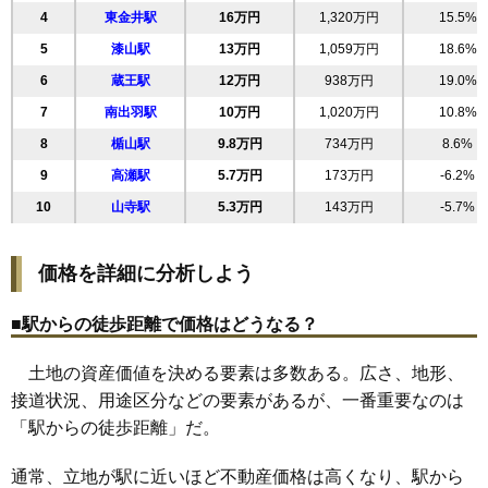
4
東金井駅
16万円
1,320万円
15.5%
22
末広町
31万円
1,464万円
21.4%
5
漆山駅
13万円
1,059万円
18.6%
23
相生町
30万円
1,962万円
14.1%
6
蔵王駅
12万円
938万円
19.0%
24
錦町
30万円
1,477万円
31.9%
7
南出羽駅
10万円
1,020万円
10.8%
25
荒楯町
30万円
1,962万円
22.8%
8
楯山駅
9.8万円
734万円
8.6%
26
松見町
30万円
2,051万円
25.8%
9
高瀬駅
5.7万円
173万円
-6.2%
27
寿町
30万円
1,956万円
28.7%
10
山寺駅
5.3万円
143万円
-5.7%
28
大手町
29万円
1,489万円
21.5%
29
円応寺町
28万円
1,443万円
20.1%
価格を詳細に分析しよう
30
南一番町
28万円
3,018万円
25.8%
31
久保田
28万円
2,243万円
34.0%
■駅からの徒歩距離で価格はどうなる？
32
南原町
28万円
1,735万円
19.1%
土地の資産価値を決める要素は多数ある。広さ、地形、
33
小荷駄町
28万円
1,814万円
19.6%
接道状況、用途区分などの要素があるが、一番重要なのは
34
前田町
27万円
1,933万円
20.6%
「駅からの徒歩距離」だ。
35
宮町
27万円
1,599万円
18.5%
36
南栄町
26万円
1,983万円
24.8%
通常、立地が駅に近いほど不動産価格は高くなり、駅から