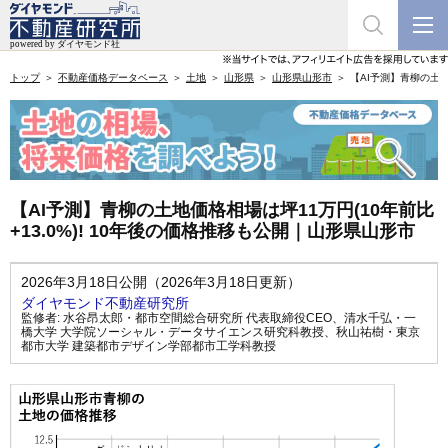
トップ
不動産価格データベース
土地
山形県
山形県山形市
【AI予測】青柳の土地
【AI予測】青柳の土地価格相場は坪11万円(10年前比
+13.0%)! 10年後の価格推移も公開｜山形県山形市
2026年3月18日公開（2026年3月18日更新）
ダイヤモンド不動産研究所
監修者:
水谷昂太郎・都市空間総合研究所 代表取締役CEO
、
清水千弘・一
橋大学 大学院ソーシャル・データサイエンス研究科教授
、
秋山祐樹・東京
都市大学 建築都市デザイン学部都市工学科教授