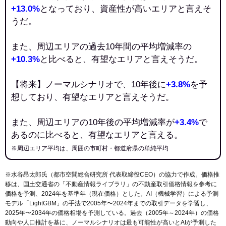
+13.0%
となっており、資産性が高いエリアと言えそ
うだ。
また、周辺エリアの過去10年間の平均増減率の
+10.3%
と比べると、有望なエリアと言えそうだ。
【将来】ノーマルシナリオで、10年後に
+3.8%
を予
想しており、有望なエリアと言えそうだ。
また、周辺エリアの10年後の平均増減率が
+3.4%
で
あるのに比べると、有望なエリアと言える。
※周辺エリア平均は、周囲の市町村・都道府県の単純平均
※水谷昂太郎氏（都市空間総合研究所 代表取締役CEO）の協力で作成。価格推
移は、国土交通省の「
不動産情報ライブラリ
」の不動産取引価格情報を参考に
価格を予測、2024年を基準年（現在価格）とした。AI（機械学習）による予測
モデル「LightGBM」の手法で2005年〜2024年までの取引データを学習し、
2025年〜2034年の価格相場を予測している。過去（2005年～2024年）の価格
動向や人口推計を基に、ノーマルシナリオは最も可能性が高いとAIが予測した