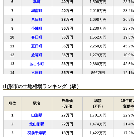
6
幸町
40万円
1,508万円
28.7%
7
城南町
40万円
2,019万円
23.2%
8
八日町
38万円
1,698万円
26.9%
9
小姓町
36万円
1,230万円
23.7%
10
春日町
36万円
1,552万円
19.3%
11
五日町
36万円
2,250万円
45.2%
12
旅篭町
36万円
1,279万円
10.9%
13
あこや町
36万円
2,660万円
43.5%
14
六日町
35万円
866万円
12.1%
15
清住町
33万円
1,801万円
21.9%
山形市の土地相場ランキング（駅）
16
緑町
33万円
1,966万円
36.4%
17
三日町
33万円
2,057万円
42.3%
坪単価
総額
10年前比
順位
駅名
(万円)
(万円)
変動率
18
双葉町
32万円
2,037万円
36.1%
1
山形駅
27万円
1,701万円
22.9%
19
東原町
32万円
2,023万円
29.1%
2
北山形駅
22万円
1,474万円
21.4%
20
若葉町
32万円
1,855万円
42.8%
3
羽前千歳駅
18万円
1,422万円
17.2%
21
城西町
31万円
2,117万円
42.5%