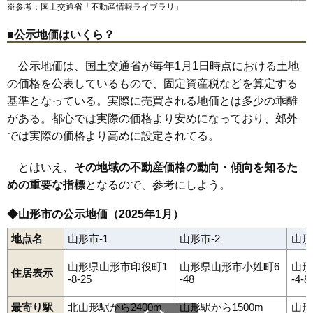
陣場
陣場新田
末広町
菅沢
鮨洗
鈴川町
砂塚
瀬波
千石
千手堂
※参考：国土交通省「
不動産情報ライブラリ
」
蔵王駅
山形駅
北山形駅
羽前千歳駅
南出羽駅
漆山駅
山寺駅
双月町
大野目
高堂
高原町
立谷川
伊達城
近田
千歳
土坂
鉄砲町
84
千歳
21万円
1,353万円
22.3%
高瀬駅
楯山駅
東金井駅
塔の前
銅町
十日町
富の中
樋越
鳥居ケ丘
中桜田
中里
長苗代
■公示地価はいくら？
中野
長町
七浦
七日町
滑川
成沢西
成安
南栄町
二位田
新山
錦町
85
江俣
20万円
1,711万円
21.6%
西越
西崎
西田
沼木
灰塚
白山
長谷堂
旅篭町
花楯
浜崎
東青田
86
南館西
20万円
1,640万円
10.8%
東志戸田
東原町
東山形
桧町
平久保
平清水
深町
双葉町
船町
公示地価は、国土交通省が毎年1月1日時点における土地
古館
穂積
本町
前明石
前田町
松栄
松波
松原
松見町
松山
87
若宮
20万円
1,724万円
13.0%
の価格を公表しているもので、固定資産税などを算定する
馬見ケ崎
三日町
緑町
南一番町
南四番町
南石関
南館
南館西
南原町
美畑町
宮町
妙見寺
明神前
六日町
村木沢
元木
門伝
谷柏
基準となっている。実際に売買される地価とは多少の乖離
88
芳野
19万円
2,023万円
18.0%
薬師町
山寺
やよい
山家本町
八日町
芳野
吉野宿
吉原
吉原南
流通センター
若葉町
若宮
和合町
嶋北
嶋南
みはらしの丘
がある。都心では実際の価格より安めになっており、郊外
89
あかねケ丘
19万円
1,621万円
27.0%
くぬぎざわ西
では実際の価格より高めに設定されてる。
90
妙見寺
19万円
1,131万円
15.7%
91
双月町
19万円
1,081万円
16.8%
とはいえ、
その地域の不動産価格の動向・傾向を知るた
92
中桜田
19万円
1,452万円
12.2%
めの重要な指標
となるので、参考にしよう。
93
銅町
19万円
1,280万円
10.5%
◆山形市の公示地価（2025年1月）
94
泉町
19万円
1,073万円
15.5%
地点名
山形市-1
山形市-2
山形
95
松栄
19万円
3,371万円
12.3%
96
鈴川町
18万円
1,271万円
10.8%
山形県山形市印役町1
山形県山形市小姓町6
山形
住居表示
-8-25
-48
-4-8
97
片谷地
18万円
1,136万円
18.6%
98
桧町
18万円
1,402万円
10.2%
最寄り駅
北山形駅から2400m
山形駅から1500m
山形