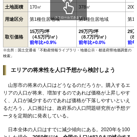
99
北町
18万円
1,557万円
11.5%
土地面積
170㎡
378㎡
200
100
元木
18万円
1,181万円
12.9%
スクロールできます
用途区分
第1種住居地域
第1種住居地域
第1
101
青田南
18万円
1,174万円
12.8%
15万円/坪
29万円/坪
29
102
長町
17万円
1,117万円
16.5%
取引価格
（4.5万円/㎡）
（8.7万円/㎡）
（8
103
やよい
17万円
1,064万円
12.2%
前年比+0.9%
前年比+0.0%
前年
104
落合町
17万円
1,614万円
19.9%
※出所：国土交通省「
不動産情報ライブラリ・地価公示・都道府県地価調査の
検索
」
105
吉原南
16万円
1,042万円
11.9%
106
印役町
16万円
845万円
9.3%
エリアの将来性を人口予想から検討しよう
107
和合町
16万円
1,254万円
12.9%
108
黄金
15万円
1,078万円
13.9%
山形市の将来の人口はどうなるのだろうか。購入するエ
リアの人口が将来、増加するのであれば価格が上昇しやす
109
松原
15万円
963万円
19.6%
く、人口が減少するのであれば価格が下落しやすいといえ
110
山家本町
14万円
958万円
20.9%
るだろう。人口推計は、政府系の人口問題研究所が予想デ
111
砂塚
13万円
949万円
8.3%
ータを定期的に発表している。
112
蔵王成沢
13万円
898万円
13.3%
113
長苗代
12万円
1,299万円
10.2%
日本全体の人口はすでに減少傾向にある。2020年を100