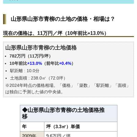
山形県山形市青柳の土地の価格・相場は？
山形県山形市青柳の土地の価格・相場は？
現在の価格は、11万円／坪（10年前比+13.0%）
価格を詳細に分析しよう
現在の価格は、11万円／坪（10年前比+13.0%）
駅からの徒歩距離で価格はどうなる？
山形県山形市青柳の土地価格
山形県山形市青柳の土地の過去の売買事例
782万円（11万円/坪）
公示地価はいくら
10年前比
+13.0%
（前年比
+0.4%
）
エリアの将来性を人口予想から検討しよう
駅距離 : 10.0分
自分の年収でいくらの不動産が買える？
土地面積 : 238.0㎡（72.0坪）
※2024年時点の価格相場。「価格」「築数」「駅距離」「面積」
は独自に予測した値の中央値。
◆山形県山形市青柳の土地価格推
移
年
坪（3.3㎡）単価
2009年
9.6万円／坪