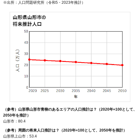
※出所：人口問題研究所（
令和5・2023年推計
）
130
船町
9.1万円
682万円
5.3%
131
北江俣
8.8万円
843万円
0.1%
132
平久保
8.4万円
629万円
7.0%
133
みはらしの丘
8.3万円
773万円
31.1%
134
古館
8.3万円
771万円
4.2%
135
穂積
8.2万円
841万円
5.2%
136
伊達城
8.2万円
398万円
11.8%
137
中里
7.9万円
544万円
9.2%
138
内表東
7.8万円
564万円
6.5%
139
吉野宿
7.8万円
999万円
17.5%
140
上椹沢
7.7万円
735万円
5.5%
141
明神前
7.6万円
595万円
1.7%
（参考）山形県山形市青柳のあるエリアの人口推計は？（2020年=100として、
142
蔵王半郷
7.4万円
511万円
2.9%
2050年を推計）
山形市：80.4
143
南石関
7.3万円
4,425万円
8.2%
（参考）周囲の将来人口推計は？（2020年=100として、2050年を推計）
144
沼木
7.2万円
880万円
3.6%
山形県上山市：53.4