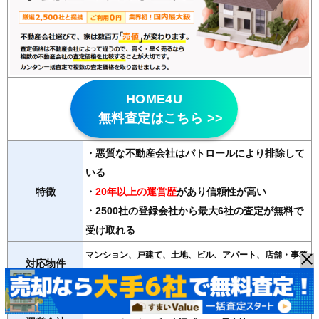
HOME4U
無料査定はこちら >>
・悪質な不動産会社はパトロールにより排除して
いる
特徴
・
20年以上の運営歴
があり信頼性が高い
・2500社の登録会社から最大6社の査定が無料で
受け取れる
マンション、戸建て、土地、ビル、アパート、店舗・事務
対応物件
所
紹介会社数
最大6社