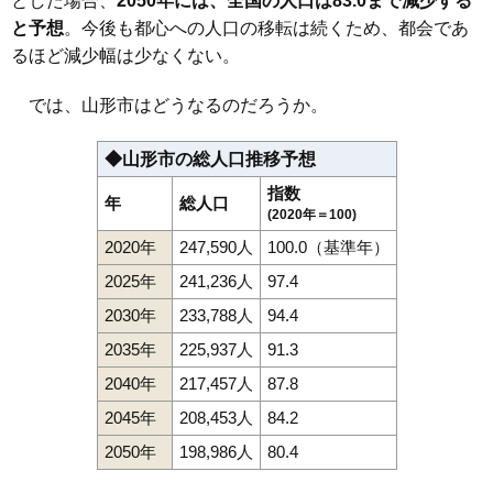
とした場合、
2050年には、全国の人口は83.0まで減少する
114
東志戸田
12万円
1,113万円
17.3%
と予想
。今後も都心への人口の移転は続くため、都会であ
115
飯塚町
12万円
721万円
12.2%
るほど減少幅は少なくない。
116
漆山
11万円
893万円
14.8%
117
下椹沢
11万円
807万円
8.5%
では、山形市はどうなるのだろうか。
118
七浦
11万円
1,189万円
15.7%
◆山形市の総人口推移予想
119
高原町
11万円
408万円
15.5%
指数
120
青柳
11万円
782万円
13.0%
年
総人口
(2020年＝100)
121
岩波
11万円
845万円
6.5%
2020年
247,590人
100.0（基準年）
122
風間
10万円
744万円
10.8%
2025年
241,236人
97.4
123
千手堂
10万円
984万円
10.8%
2030年
233,788人
94.4
124
浜崎
10万円
644万円
9.8%
2035年
225,937人
91.3
125
今塚
9.9万円
786万円
12.7%
2040年
217,457人
87.8
126
菅沢
9.9万円
682万円
5.9%
2045年
208,453人
84.2
127
滑川
9.8万円
792万円
11.1%
128
流通センター
9.5万円
3,432万円
1.1%
2050年
198,986人
80.4
129
飯沢
9.3万円
4,374万円
18.0%