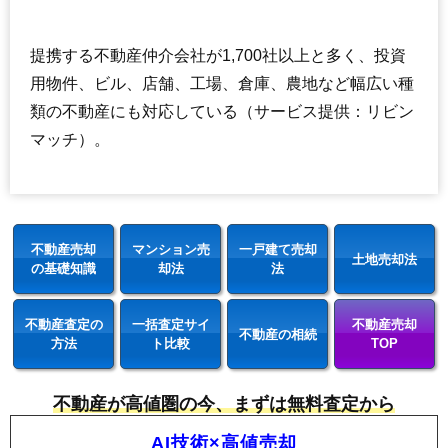
提携する不動産仲介会社が1,700社以上と多く、投資
用物件、ビル、店舗、工場、倉庫、農地など幅広い種
類の不動産にも対応している（サービス提供：リビン
マッチ）。
不動産売却
マンション売
一戸建て売却
土地売却法
の基礎知識
却法
法
不動産査定の
一括査定サイ
不動産売却
不動産の相続
方法
ト比較
TOP
不動産が高値圏の今、まずは無料査定から
AI技術×高値売却