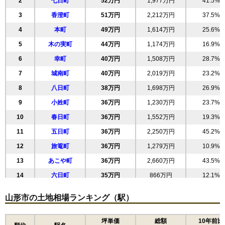
2
七日町
52万円
1,977万円
41.5%
3
香澄町
51万円
2,212万円
37.5%
4
本町
49万円
1,614万円
25.6%
5
木の実町
44万円
1,174万円
16.9%
6
幸町
40万円
1,508万円
28.7%
7
城南町
40万円
2,019万円
23.2%
8
八日町
38万円
1,698万円
26.9%
9
小姓町
36万円
1,230万円
23.7%
10
春日町
36万円
1,552万円
19.3%
11
五日町
36万円
2,250万円
45.2%
12
旅篭町
36万円
1,279万円
10.9%
13
あこや町
36万円
2,660万円
43.5%
14
六日町
35万円
866万円
12.1%
15
清住町
33万円
1,801万円
21.9%
山形市の土地相場ランキング（駅）
16
緑町
33万円
1,966万円
36.4%
17
三日町
33万円
2,057万円
42.3%
坪単価
総額
10年前比