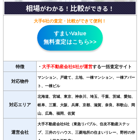
大手6社の査定・比較ができて便利！
すまいValue
無料査定はこちら>>
特徴
・
大手不動産会社6社が運営
する一括査定サイト
マンション、戸建て、土地、一棟マンション、一棟アパー
対応物件
ト、一棟ビル
北海道、宮城、東京、神奈川、埼玉、千葉、茨城、愛知、
対応エリア
岐阜、三重、大阪、兵庫、京都、滋賀、奈良、和歌山、岡
山、広島、福岡、佐賀
大手不動産会社6社（東急リバブル、住友不動産ステッ
運営会社
プ、三井のリハウス、三菱地所の住まいリレー、野村の仲