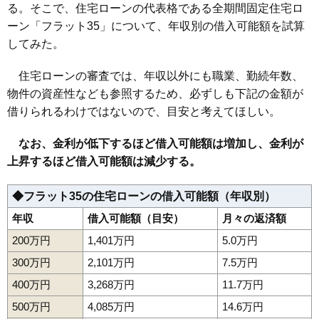
る。そこで、住宅ローンの代表格である全期間固定住宅ロ
157
前明石
5.6万円
996万円
5.6%
ーン「フラット35」について、年収別の借入可能額を試算
158
成安
5.5万円
529万円
1.4%
してみた。
159
鋳物町
5.5万円
3,321万円
6.2%
160
鮨洗
5.2万円
230万円
3.3%
住宅ローンの審査では、年収以外にも職業、勤続年数、
物件の資産性なども参照するため、必ずしも下記の金額が
161
上反田
5.0万円
708万円
1.1%
借りられるわけではないので、目安と考えてほしい。
162
内表
5.0万円
476万円
-2.6%
163
蔵王上野
4.9万円
533万円
-1.6%
なお、金利が低下するほど借入可能額は増加し、金利が
164
山寺
4.9万円
132万円
-4.3%
上昇するほど借入可能額は減少する。
165
青野
4.8万円
422万円
0.5%
◆フラット35の住宅ローンの借入可能額（年収別）
166
十文字
4.8万円
705万円
5.1%
年収
借入可能額（目安）
月々の返済額
167
蔵王温泉
4.7万円
285万円
-6.5%
168
塔の前
4.7万円
631万円
-3.3%
200万円
1,401万円
5.0万円
169
志戸田
4.4万円
655万円
-1.9%
300万円
2,101万円
7.5万円
170
下東山
4.4万円
71万円
-3.5%
400万円
3,268万円
11.7万円
171
近田
4.4万円
864万円
-0.5%
500万円
4,085万円
14.6万円