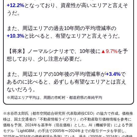
+12.2%
となっており、資産性が高いエリアと言えそ
うだ。
また、周辺エリアの過去10年間の平均増減率の
+10.3%
と比べると、有望なエリアと言えそうだ。
【将来】ノーマルシナリオで、10年後に
▲9.7%
を予
想しており、少し注意が必要だ。
また、周辺エリアの10年後の平均増減率が
+3.4%
で
あるのに比べると、必ずしも有望なエリアとは言え
ないだろう。
※周辺エリア平均は、周囲の市町村・都道府県の単純平均
※水谷昂太郎氏（都市空間総合研究所 代表取締役CEO）の協力で作成。価格推
移は、国土交通省の「
不動産情報ライブラリ
」の不動産取引価格情報を参考に
価格を予測、2024年を基準年（現在価格）とした。AI（機械学習）による予測
モデル「LightGBM」の手法で2005年〜2024年までの取引データを学習し、
2025年〜2034年の価格相場を予測している。過去（2005年～2024年）の価格