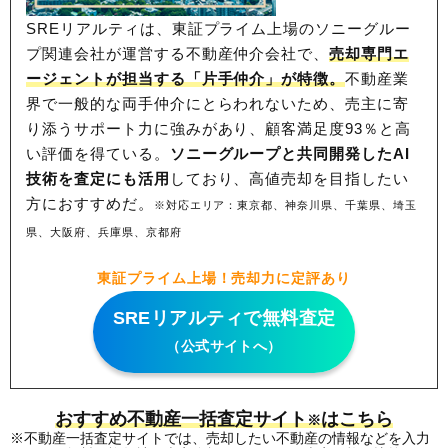
SREリアルティは、東証プライム上場のソニーグルー
プ関連会社が運営する不動産仲介会社で、
売却専門エ
ージェントが担当する「片手仲介」が特徴。
不動産業
界で一般的な両手仲介にとらわれないため、
売主に寄
り添うサポート力に強みがあり、顧客満足度93％と高
い評価を得ている。
ソニーグループと共同開発したAI
技術を査定にも活用
しており、高値売却を目指したい
方におすすめだ。
※対応エリア：東京都、神奈川県、千葉県、埼玉
県、大阪府、兵庫県、京都府
東証プライム上場！売却力に定評あり
SREリアルティで無料査定
（公式サイトへ）
おすすめ不動産一括査定サイト
はこちら
※
※不動産一括査定サイトでは、売却したい不動産の情報などを入力