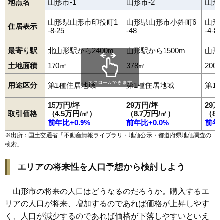
地点名
山形市-1
山形市-2
山形
95
松栄
19万円
3,371万円
12.3%
96
鈴川町
18万円
1,271万円
10.8%
山形県山形市印役町1
山形県山形市小姓町6
山形
住居表示
-8-25
-48
-4-8
97
片谷地
18万円
1,136万円
18.6%
98
桧町
18万円
1,402万円
10.2%
最寄り駅
北山形駅から2400m
山形駅から1500m
山形
99
北町
18万円
1,557万円
11.5%
土地面積
170㎡
378㎡
200
100
元木
18万円
1,181万円
12.9%
スクロールできます
用途区分
第1種住居地域
第1種住居地域
第1
101
青田南
18万円
1,174万円
12.8%
15万円/坪
29万円/坪
29
102
長町
17万円
1,117万円
16.5%
取引価格
（4.5万円/㎡）
（8.7万円/㎡）
（8
103
やよい
17万円
1,064万円
12.2%
前年比+0.9%
前年比+0.0%
前年
104
落合町
17万円
1,614万円
19.9%
※出所：国土交通省「
不動産情報ライブラリ・地価公示・都道府県地価調査の
検索
」
105
吉原南
16万円
1,042万円
11.9%
106
印役町
16万円
845万円
9.3%
エリアの将来性を人口予想から検討しよう
107
和合町
16万円
1,254万円
12.9%
108
黄金
15万円
1,078万円
13.9%
山形市の将来の人口はどうなるのだろうか。購入するエ
リアの人口が将来、増加するのであれば価格が上昇しやす
109
松原
15万円
963万円
19.6%
く、人口が減少するのであれば価格が下落しやすいといえ
110
山家本町
14万円
958万円
20.9%