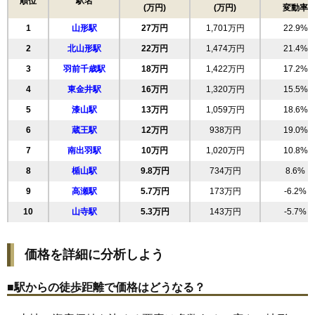
順位
駅名
(万円)
(万円)
変動率
18
双葉町
32万円
2,037万円
36.1%
1
山形駅
27万円
1,701万円
22.9%
19
東原町
32万円
2,023万円
29.1%
2
北山形駅
22万円
1,474万円
21.4%
20
若葉町
32万円
1,855万円
42.8%
3
羽前千歳駅
18万円
1,422万円
17.2%
21
城西町
31万円
2,117万円
42.5%
4
東金井駅
16万円
1,320万円
15.5%
22
末広町
31万円
1,464万円
21.4%
5
漆山駅
13万円
1,059万円
18.6%
23
相生町
30万円
1,962万円
14.1%
6
蔵王駅
12万円
938万円
19.0%
24
錦町
30万円
1,477万円
31.9%
7
南出羽駅
10万円
1,020万円
10.8%
25
荒楯町
30万円
1,962万円
22.8%
8
楯山駅
9.8万円
734万円
8.6%
26
松見町
30万円
2,051万円
25.8%
9
高瀬駅
5.7万円
173万円
-6.2%
27
寿町
30万円
1,956万円
28.7%
10
山寺駅
5.3万円
143万円
-5.7%
28
大手町
29万円
1,489万円
21.5%
29
円応寺町
28万円
1,443万円
20.1%
価格を詳細に分析しよう
30
南一番町
28万円
3,018万円
25.8%
31
久保田
28万円
2,243万円
34.0%
■駅からの徒歩距離で価格はどうなる？
32
南原町
28万円
1,735万円
19.1%