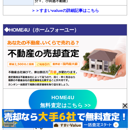
介＋、小田急不動産）
＞＞すまいvalueの詳細記事はこちら
◆HOME4U（ホームフォーユー）
HOME4U
無料査定はこちら >>
・悪質な不動産会社はパトロールにより排除して
いる