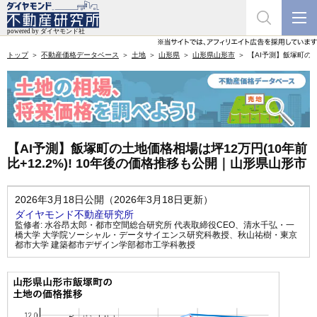
トップ
不動産価格データベース
土地
山形県
山形県山形市
【AI予測】飯塚町の土
【AI予測】飯塚町の土地価格相場は坪12万円(10年前
比+12.2%)! 10年後の価格推移も公開｜山形県山形市
2026年3月18日公開（2026年3月18日更新）
ダイヤモンド不動産研究所
監修者:
水谷昂太郎・都市空間総合研究所 代表取締役CEO
、
清水千弘・一
橋大学 大学院ソーシャル・データサイエンス研究科教授
、
秋山祐樹・東京
都市大学 建築都市デザイン学部都市工学科教授