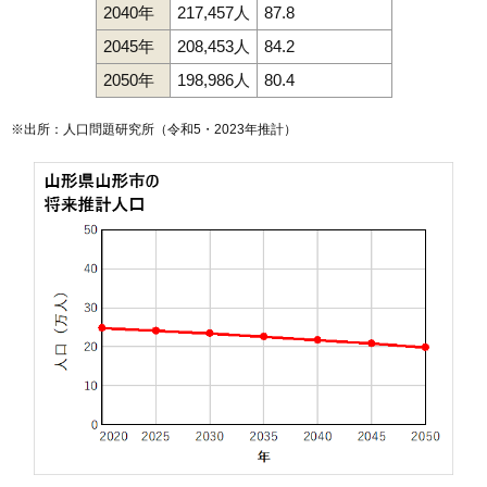
2040年
217,457人
87.8
126
菅沢
9.9万円
682万円
5.9%
2045年
208,453人
84.2
127
滑川
9.8万円
792万円
11.1%
128
流通センター
9.5万円
3,432万円
1.1%
2050年
198,986人
80.4
129
飯沢
9.3万円
4,374万円
18.0%
※出所：人口問題研究所（
令和5・2023年推計
）
130
船町
9.1万円
682万円
5.3%
131
北江俣
8.8万円
843万円
0.1%
132
平久保
8.4万円
629万円
7.0%
133
みはらしの丘
8.3万円
773万円
31.1%
134
古館
8.3万円
771万円
4.2%
135
穂積
8.2万円
841万円
5.2%
136
伊達城
8.2万円
398万円
11.8%
137
中里
7.9万円
544万円
9.2%
138
内表東
7.8万円
564万円
6.5%
139
吉野宿
7.8万円
999万円
17.5%
140
上椹沢
7.7万円
735万円
5.5%