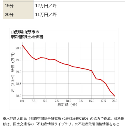
15分
12万円／坪
49
薬師町
25万円
894万円
6.6%
20分
50
西田
11万円／坪
25万円
1,700万円
19.7%
51
深町
25万円
1,479万円
17.6%
52
上桜田
25万円
1,879万円
31.6%
53
東青田
25万円
1,768万円
22.1%
54
飯田西
25万円
1,547万円
21.4%
55
吉原
25万円
1,803万円
17.5%
56
南四番町
25万円
2,205万円
23.6%
57
大野目
25万円
1,469万円
22.2%
58
飯田
24万円
1,682万円
21.9%
59
青田
24万円
1,960万円
16.4%
60
五十鈴
24万円
1,664万円
19.5%
61
東山形
24万円
1,714万円
15.3%
62
桜田南
24万円
1,852万円
21.4%
※水谷昂太郎氏（都市空間総合研究所 代表取締役CEO）の協力で作成。価格推
63
梅野木前
23万円
1,758万円
29.4%
移は、国土交通省の「
不動産情報ライブラリ
」の不動産取引価格情報をもと