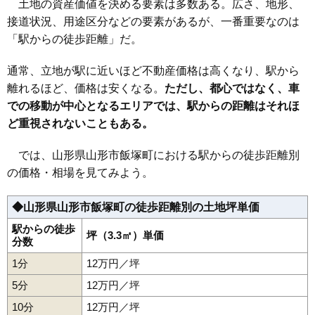
土地の資産価値を決める要素は多数ある。広さ、地形、
33
小荷駄町
28万円
1,814万円
19.6%
接道状況、用途区分などの要素があるが、一番重要なのは
34
前田町
27万円
1,933万円
20.6%
「駅からの徒歩距離」だ。
35
宮町
27万円
1,599万円
18.5%
36
南栄町
26万円
1,983万円
24.8%
通常、立地が駅に近いほど不動産価格は高くなり、駅から
37
篭田
26万円
1,971万円
23.4%
離れるほど、価格は安くなる。
ただし、都心ではなく、車
での移動が中心となるエリアでは、駅からの距離はそれほ
38
松波
26万円
2,401万円
28.3%
ど重視されないこともある。
39
鉄砲町
26万円
1,539万円
23.0%
40
高堂
26万円
1,768万円
36.8%
では、山形県山形市飯塚町における駅からの徒歩距離別
41
花楯
26万円
1,604万円
22.2%
の価格・相場を見てみよう。
42
旭が丘
25万円
1,603万円
17.0%
◆山形県山形市飯塚町の徒歩距離別の土地坪単価
43
小白川町
25万円
1,677万円
24.7%
44
上町
25万円
1,890万円
25.6%
駅からの徒歩
坪（3.3㎡）単価
分数
45
小立
25万円
1,885万円
26.6%
1分
12万円／坪
46
美畑町
25万円
1,885万円
19.1%
5分
12万円／坪
47
桜田東
25万円
1,498万円
23.6%
10分
12万円／坪
48
あさひ町
25万円
2,092万円
28.6%