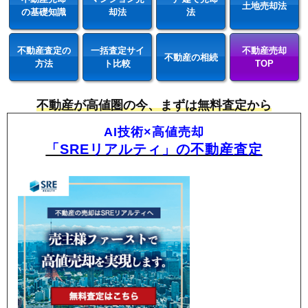
土地売却法
の基礎知識
却法
法
不動産査定の
一括査定サイ
不動産売却
不動産の相続
方法
ト比較
TOP
不動産が高値圏の今、まずは無料査定から
AI技術×高値売却
「SREリアルティ」の不動産査定