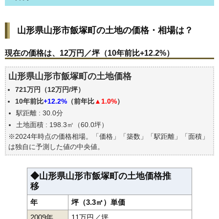
山形県山形市飯塚町の土地の価格・相場は？
山形県山形市飯塚町の土地の価格・相場は？
現在の価格は、12万円／坪（10年前比+12.2%）
価格を詳細に分析しよう
現在の価格は、12万円／坪（10年前比+12.2%）
駅からの徒歩距離で価格はどうなる？
山形県山形市飯塚町の土地価格
山形県山形市飯塚町の土地の過去の売買事例
721万円（12万円/坪）
公示地価はいくら
10年前比
+12.2%
（前年比
▲1.0%
）
エリアの将来性を人口予想から検討しよう
駅距離 : 30.0分
自分の年収でいくらの不動産が買える？
土地面積 : 198.3㎡（60.0坪）
※2024年時点の価格相場。「価格」「築数」「駅距離」「面積」
は独自に予測した値の中央値。
◆山形県山形市飯塚町の土地価格推
移
年
坪（3.3㎡）単価
2009年
11万円／坪