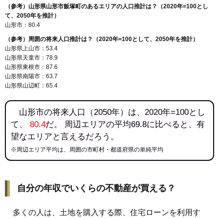
141
明神前
7.6万円
595万円
1.7%
（参考）山形県山形市飯塚町のあるエリアの人口推計は？（2020年=100とし
142
蔵王半郷
7.4万円
511万円
2.9%
て、2050年を推計）
山形市：80.4
143
南石関
7.3万円
4,425万円
8.2%
（参考）周囲の将来人口推計は？（2020年=100として、2050年を推計）
144
沼木
7.2万円
880万円
3.6%
山形県上山市：53.4
145
新開
7.2万円
911万円
7.7%
山形県天童市：78.9
山形県東根市：87.6
146
黒沢
7.1万円
152万円
-4.1%
山形県南陽市：63.7
147
谷柏
6.6万円
102万円
-3.8%
山形県山辺町：65.4
148
大森
6.5万円
234万円
-5.7%
山形市の将来人口（2050年）は、2020年=100とし
149
中野
6.3万円
585万円
3.0%
て、
80.4
だ。 周辺エリアの平均69.8に比べると、有
150
下宝沢
6.0万円
562万円
25.8%
望なエリアと言えるだろう。
151
樋越
6.0万円
2,270万円
8.5%
※周辺エリア平均は、周囲の市町村・都道府県の単純平均
152
立谷川
6.0万円
2,877万円
1.2%
153
上柳
5.7万円
672万円
2.3%
154
長谷堂
5.7万円
527万円
-0.8%
自分の年収でいくらの不動産が買える？
155
西崎
5.7万円
1,539万円
0.6%
多くの人は、土地を購入する際、住宅ローンを利用す
156
柏倉
5.6万円
505万円
-5.7%