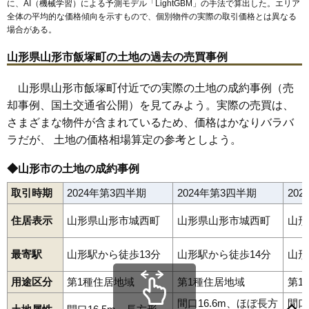
に、AI（機械学習）による予測モデル「LightGBM」の手法で算出した。エリア
64
成沢西
23万円
1,756万円
21.4%
全体の平均的な価格傾向を示すもので、個別物件の実際の取引価格とは異なる
65
桜田西
23万円
1,925万円
18.5%
場合がある。
66
馬見ケ崎
23万円
2,408万円
17.4%
山形県山形市飯塚町の土地の過去の売買事例
67
島
23万円
1,719万円
31.1%
68
城北町
23万円
1,032万円
9.9%
山形県山形市飯塚町付近での実際の土地の成約事例（売
却事例、国土交通省公開）を見てみよう。実際の売買は、
69
肴町
23万円
1,247万円
10.7%
さまざまな物件が含まれているため、価格はかなりバラバ
70
南館
23万円
1,502万円
20.5%
ラだが、 土地の価格相場算定の参考としよう。
71
富の中
23万円
1,421万円
16.1%
72
江南
23万円
1,552万円
24.7%
◆山形市の土地の成約事例
73
白山
22万円
1,531万円
17.2%
取引時期
2024年第3四半期
2024年第3四半期
20
74
嶋南
22万円
1,731万円
29.5%
相生町
青田
青田南
青野
青柳
あかねケ丘
あこや町
旭が丘
住居表示
山形県山形市城西町
山形県山形市城西町
山形
75
平清水
22万円
1,721万円
26.2%
あさひ町
荒楯町
飯沢
飯田
飯田西
飯塚町
五十鈴
泉町
五日町
今塚
鋳物町
岩波
印役町
内表
内表東
梅野木前
漆山
上町
江俣
76
松山
22万円
1,646万円
26.5%
円応寺町
大手町
大森
小立
落合町
表蔵王
篭田
風間
柏倉
春日町
最寄駅
山形駅から徒歩13分
山形駅から徒歩14分
山形
香澄町
片谷地
上椹沢
上桜田
上反田
上柳
神尾
北江俣
北町
77
早乙女
22万円
1,627万円
20.7%
北山形
木の実町
清住町
切畑
久保田
黒沢
江南
黄金
小姓町
用途区分
第1種住居地域
第1種住居地域
第1
小白川町
寿町
小荷駄町
幸町
蔵王上野
蔵王温泉
蔵王成沢
78
陣場
21万円
1,379万円
18.9%
蔵王半郷
蔵王山田
早乙女
肴町
桜田西
桜田東
桜田南
志戸田
島
間口16.6m、ほぼ長方
間口
下椹沢
下条町
下東山
下宝沢
十文字
城南町
城北町
城西町
新開
79
瀬波
21万円
1,340万円
19.8%