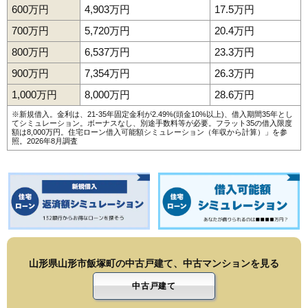
172
陣場新田
4.3万円
941万円
16.7%
600万円
4,903万円
17.5万円
173
村木沢
4.2万円
275万円
-10.5%
700万円
5,720万円
20.4万円
174
蔵王山田
4.1万円
417万円
-1.3%
800万円
6,537万円
23.3万円
175
切畑
4.0万円
210万円
7.3%
900万円
7,354万円
26.3万円
176
表蔵王
4.0万円
959万円
-4.9%
1,000万円
8,000万円
28.6万円
177
門伝
3.6万円
313万円
-12.6%
※新規借入。金利は、21-35年固定金利が2.49%(頭金10%以上)、借入期間35年とし
178
くぬぎざわ西
3.5万円
2,104万円
-0.7%
てシミュレーション。ボーナスなし、別途手数料等が必要。フラット35の借入限度
額は8,000万円。
住宅ローン借入可能額シミュレーション（年収から計算）
」を参
照。2026年8月調査
179
西越
3.4万円
1,065万円
-4.1%
180
二位田
3.3万円
554万円
0.9%
181
千石
3.3万円
1,507万円
-9.1%
182
新山
3.3万円
83万円
-15.0%
183
神尾
2.9万円
387万円
16.4%
184
灰塚
2.7万円
419万円
-6.1%
185
土坂
2.6万円
865万円
12.7%
山形県山形市飯塚町の中古戸建て、中古マンションを見る
中古戸建て