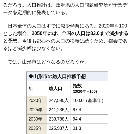
るだろう。人口推計は、政府系の人口問題研究所が予想デ
111
砂塚
13万円
949万円
8.3%
ータを定期的に発表している。
112
蔵王成沢
13万円
898万円
13.3%
113
長苗代
12万円
1,299万円
10.2%
日本全体の人口はすでに減少傾向にある。2020年を100
とした場合、
2050年には、全国の人口は83.0まで減少する
114
東志戸田
12万円
1,113万円
17.3%
と予想
。今後も都心への人口の移転は続くため、都会であ
115
飯塚町
12万円
721万円
12.2%
るほど減少幅は少なくない。
116
漆山
11万円
893万円
14.8%
117
下椹沢
11万円
807万円
8.5%
では、山形市はどうなるのだろうか。
118
七浦
11万円
1,189万円
15.7%
◆山形市の総人口推移予想
119
高原町
11万円
408万円
15.5%
指数
120
青柳
11万円
782万円
13.0%
年
総人口
(2020年＝100)
121
岩波
11万円
845万円
6.5%
2020年
247,590人
100.0（基準年）
122
風間
10万円
744万円
10.8%
2025年
241,236人
97.4
123
千手堂
10万円
984万円
10.8%
2030年
233,788人
94.4
124
浜崎
10万円
644万円
9.8%
2035年
225,937人
91.3
125
今塚
9.9万円
786万円
12.7%