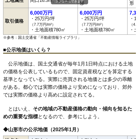
土地属性
間口16.5m、長方形
スクロールできます
陣場
陣場新田
末広町
菅沢
鮨洗
鈴川町
砂塚
瀬波
千石
千手堂
形
形
蔵王駅
山形駅
北山形駅
羽前千歳駅
南出羽駅
漆山駅
山寺駅
80
下条町
21万円
1,517万円
15.1%
双月町
大野目
高堂
高原町
立谷川
伊達城
近田
千歳
土坂
鉄砲町
高瀬駅
楯山駅
東金井駅
塔の前
銅町
十日町
富の中
樋越
鳥居ケ丘
中桜田
中里
長苗代
6,000万円
6,000万円
7,3
81
鳥居ケ丘
21万円
1,571万円
16.9%
中野
長町
七浦
七日町
滑川
成沢西
成安
南栄町
二位田
新山
錦町
・25万円/坪
・25万円/坪
・1
取引価格
西越
西崎
西田
沼木
灰塚
白山
長谷堂
旅篭町
花楯
浜崎
東青田
（7.7万円/m²）
（7.7万円/m²）
（4.
82
嶋北
21万円
1,807万円
31.0%
東志戸田
東原町
東山形
桧町
平久保
平清水
深町
双葉町
船町
・土地面積780㎡
・土地面積780㎡
・土
古館
穂積
本町
前明石
前田町
松栄
松波
松原
松見町
松山
83
北山形
21万円
1,366万円
11.3%
馬見ケ崎
三日町
緑町
南一番町
南四番町
南石関
南館
南館西
※参考：国土交通省「
不動産情報ライブラリ
」
南原町
美畑町
宮町
妙見寺
明神前
六日町
村木沢
元木
門伝
谷柏
84
千歳
21万円
1,353万円
22.3%
薬師町
山寺
やよい
山家本町
八日町
芳野
吉野宿
吉原
吉原南
■公示地価はいくら？
流通センター
若葉町
若宮
和合町
嶋北
嶋南
みはらしの丘
85
江俣
20万円
1,711万円
21.6%
くぬぎざわ西
86
南館西
20万円
1,640万円
10.8%
公示地価は、国土交通省が毎年1月1日時点における土地
87
若宮
20万円
1,724万円
13.0%
の価格を公表しているもので、固定資産税などを算定する
基準となっている。実際に売買される地価とは多少の乖離
88
芳野
19万円
2,023万円
18.0%
がある。都心では実際の価格より安めになっており、郊外
89
あかねケ丘
19万円
1,621万円
27.0%
では実際の価格より高めに設定されてる。
90
妙見寺
19万円
1,131万円
15.7%
91
双月町
19万円
1,081万円
16.8%
とはいえ、
その地域の不動産価格の動向・傾向を知るた
92
中桜田
19万円
1,452万円
12.2%
めの重要な指標
となるので、参考にしよう。
93
銅町
19万円
1,280万円
10.5%
◆山形市の公示地価（2025年1月）
94
泉町
19万円
1,073万円
15.5%