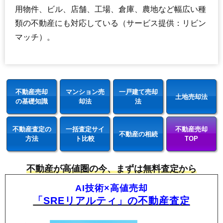
用物件、ビル、店舗、工場、倉庫、農地など幅広い種
類の不動産にも対応している（サービス提供：リビン
マッチ）。
不動産売却
マンション売
一戸建て売却
土地売却法
の基礎知識
却法
法
不動産査定の
一括査定サイ
不動産売却
不動産の相続
方法
ト比較
TOP
不動産が高値圏の今、まずは無料査定から
AI技術×高値売却
「SREリアルティ」の不動産査定