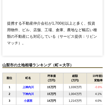
提携する不動産仲介会社が1,700社以上と多く、投資
用物件、ビル、店舗、工場、倉庫、農地など幅広い種
類の不動産にも対応している（サービス提供：リビン
マッチ）。
山梨市の土地相場ランキング（町＝大字）
坪単価
総額
10年前比
順位
町名
(万円)
(万円)
変動率
1
上神内川
15万円
1,039万円
-0.8%
2
下神内川
15万円
1,004万円
4.1%
3
小原西
14万円
1,214万円
4.0%