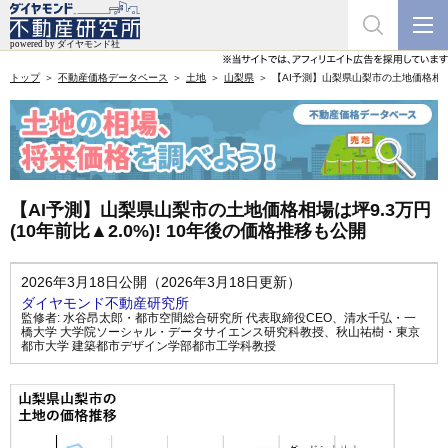
トップ
不動産価格データベース
土地
山梨県
【AI予測】山梨県山梨市の土地価格相場は坪
【AI予測】山梨県山梨市の土地価格相場は坪9.3万円
(10年前比▲2.0%)! 10年後の価格推移も公開
2026年3月18日公開（2026年3月18日更新）
ダイヤモンド不動産研究所
監修者:
水谷昂太郎・都市空間総合研究所 代表取締役CEO
、
清水千弘・一
橋大学 大学院ソーシャル・データサイエンス研究科教授
、
秋山祐樹・東京
都市大学 建築都市デザイン学部都市工学科教授