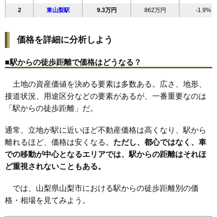
2
東山梨駅
9.3万円
862万円
-1.9%
20
牧丘町窪平
6.0万円
450万円
3.5%
21
下栗原
5.9万円
853万円
4.4%
価格を詳細に分析しよう
22
大野
5.1万円
758万円
-4.0%
23
東
4.7万円
817万円
4.7%
■駅からの徒歩距離で価格はどうなる？
24
大工
4.1万円
475万円
-2.2%
土地の資産価値を決める要素は多数ある。広さ、地形、
25
上栗原
3.9万円
248万円
-9.0%
接道状況、用途区分などの要素があるが、一番重要なのは
26
鴨居寺
3.4万円
650万円
-4.7%
「駅からの徒歩距離」だ。
27
牧丘町室伏
2.5万円
357万円
-7.0%
28
市川
2.2万円
228万円
-15.1%
通常、立地が駅に近いほど不動産価格は高くなり、駅から
29
牧丘町隼
1.8万円
380万円
-7.8%
離れるほど、価格は安くなる。
ただし、都心ではなく、車
での移動が中心となるエリアでは、駅からの距離はそれほ
30
牧丘町杣口
1.5万円
164万円
-21.6%
ど重視されないこともある。
31
牧丘町西保下
1.5万円
102万円
-19.0%
32
三富徳和
1.3万円
148万円
-27.4%
では、山梨県山梨市における駅からの徒歩距離別の価
33
牧丘町西保中
1.2万円
243万円
-13.9%
格・相場を見てみよう。
34
牧丘町倉科
1.2万円
103万円
-13.7%