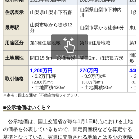
山梨県山梨市下神内
住居表示
山梨県山梨市下石森
山梨
川
山梨市駅から徒歩13
最寄駅
山梨市駅から徒歩6分
東山
分
用途区分
第1種住居地域
第1種住居地域
第1
間口
スクロールできます
土地属性
間口19.5m、ほぼ台形
間口2m、ほぼ長方形
形
1,200万円
270万円
44
・9.2万円/坪
・9.9万円/坪
・3
取引価格
（2.8万円/m²）
（3.0万円/m²）
（0.
・土地面積430㎡
・土地面積90㎡
・土
※参考：国土交通省「
不動産情報ライブラリ
」
■公示地価はいくら？
公示地価は、国土交通省が毎年1月1日時点における土地
の価格を公表しているもので、固定資産税などを算定する
市川
一町田中
歌田
大野
落合
上石森
上岩下
上神内川
上栗原
基準となっている。実際に売買される地価とは多少の乖離