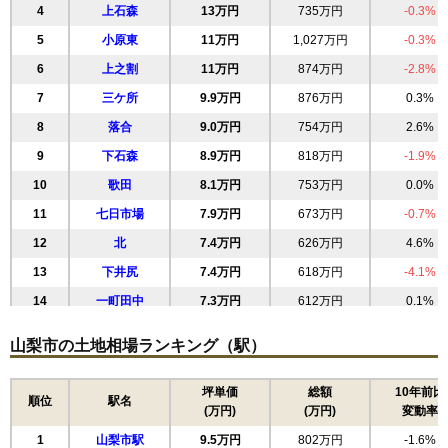
4
上石森
13万円
735万円
-0.3%
5
小原東
11万円
1,027万円
-0.3%
6
上之割
11万円
874万円
-2.8%
7
三ケ所
9.9万円
876万円
0.3%
8
落合
9.0万円
754万円
2.6%
9
下石森
8.9万円
818万円
-1.9%
10
歌田
8.1万円
753万円
0.0%
11
七日市場
7.9万円
673万円
-0.7%
12
北
7.4万円
626万円
4.6%
13
下井尻
7.4万円
618万円
-4.1%
14
一町田中
7.3万円
612万円
0.1%
15
上岩下
7.2万円
585万円
-1.8%
山梨市の土地相場ランキング（駅）
16
東後屋敷
7.2万円
788万円
1.4%
17
正徳寺
6.9万円
571万円
-7.3%
坪単価
総額
10年前比
順位
駅名
(万円)
(万円)
変動率
18
万力
6.4万円
787万円
-1.5%
1
山梨市駅
9.5万円
802万円
-1.6%
19
南
6.1万円
551万円
-3.7%