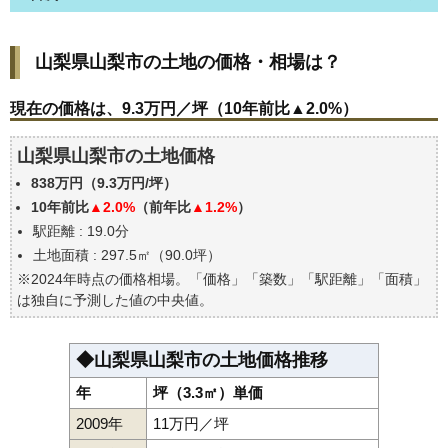
山梨県山梨市の土地の価格・相場は？
山梨県山梨市の土地の価格・相場は？
現在の価格は、9.3万円／坪（10年前比▲2.0%）
価格を詳細に分析しよう
現在の価格は、9.3万円／坪（10年前比▲2.0%）
駅からの徒歩距離で価格はどうなる？
山梨県山梨市の土地価格
山梨県山梨市の土地の過去の売買事例
838万円（9.3万円/坪）
公示地価はいくら
10年前比
▲2.0%
（前年比
▲1.2%
）
エリアの将来性を人口予想から検討しよう
駅距離 : 19.0分
自分の年収でいくらの不動産が買える？
土地面積 : 297.5㎡（90.0坪）
※2024年時点の価格相場。「価格」「築数」「駅距離」「面積」
は独自に予測した値の中央値。
◆山梨県山梨市の土地価格推移
年
坪（3.3㎡）単価
2009年
11万円／坪