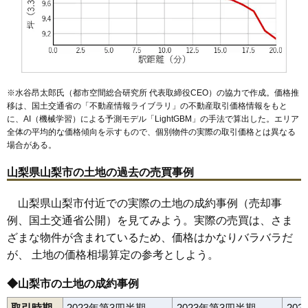
※水谷昂太郎氏（都市空間総合研究所 代表取締役CEO）の協力で作成。価格推
移は、国土交通省の「
不動産情報ライブラリ
」の不動産取引価格情報をもと
に、AI（機械学習）による予測モデル「LightGBM」の手法で算出した。エリア
全体の平均的な価格傾向を示すもので、個別物件の実際の取引価格とは異なる
場合がある。
山梨県山梨市の土地の過去の売買事例
山梨県山梨市付近での実際の土地の成約事例（売却事
例、国土交通省公開）を見てみよう。実際の売買は、さま
ざまな物件が含まれているため、価格はかなりバラバラだ
が、 土地の価格相場算定の参考としよう。
◆山梨市の土地の成約事例
取引時期
2023年第3四半期
2023年第3四半期
20