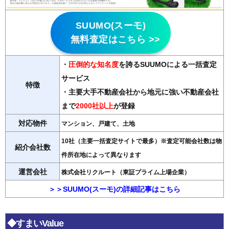
SUUMO(スーモ)
無料査定はこちら >>
・
圧倒的な知名度
を誇るSUUMOによる一括査定
サービス
特徴
・主要大手不動産会社から地元に強い不動産会社
まで
2000社以上
が登録
対応物件
マンション、戸建て、土地
10社（主要一括査定サイトで最多）※査定可能会社数は物
紹介会社数
件所在地によって異なります
運営会社
株式会社リクルート（東証プライム上場企業）
＞＞SUUMO(スーモ)の詳細記事はこちら
◆すまいValue