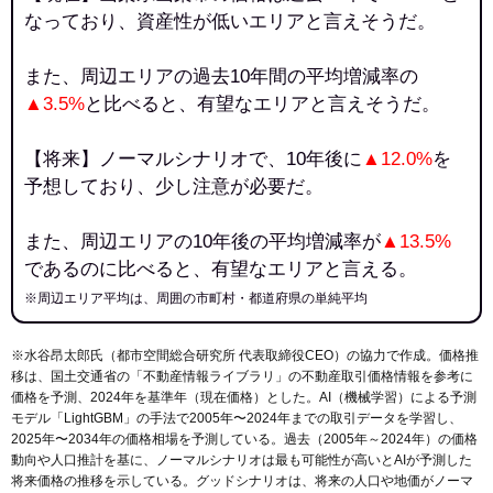
なっており、資産性が低いエリアと言えそうだ。
また、周辺エリアの過去10年間の平均増減率の
▲3.5%
と比べると、有望なエリアと言えそうだ。
【将来】ノーマルシナリオで、10年後に
▲12.0%
を
予想しており、少し注意が必要だ。
また、周辺エリアの10年後の平均増減率が
▲13.5%
であるのに比べると、有望なエリアと言える。
※周辺エリア平均は、周囲の市町村・都道府県の単純平均
※水谷昂太郎氏（都市空間総合研究所 代表取締役CEO）の協力で作成。価格推
移は、国土交通省の「
不動産情報ライブラリ
」の不動産取引価格情報を参考に
価格を予測、2024年を基準年（現在価格）とした。AI（機械学習）による予測
モデル「LightGBM」の手法で2005年〜2024年までの取引データを学習し、
2025年〜2034年の価格相場を予測している。過去（2005年～2024年）の価格
動向や人口推計を基に、ノーマルシナリオは最も可能性が高いとAIが予測した
将来価格の推移を示している。グッドシナリオは、将来の人口や地価がノーマ