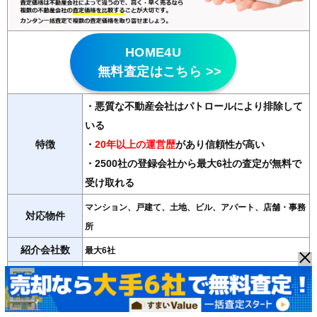
HOME4U
無料査定はこちら >>
・悪質な不動産会社はパトロールにより排除して
いる
特徴
・
20年以上の運営歴
があり信頼性が高い
・2500社の登録会社から最大6社の査定が無料で
受け取れる
マンション、戸建て、土地、ビル、アパート、店舗・事務
対応物件
所
紹介会社数
最大6社
運営会社
NTTデータ・ウィズ（東証プライム子会社）
＞＞HOME4Uの詳細記事はこちら