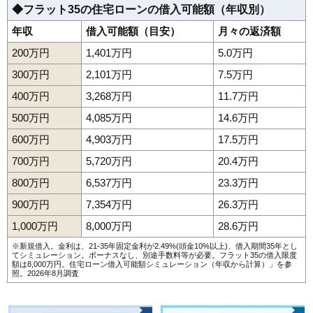
◆フラット35の住宅ローンの借入可能額（年収別）
年収
借入可能額（目安）
月々の返済額
200万円
1,401万円
5.0万円
300万円
2,101万円
7.5万円
400万円
3,268万円
11.7万円
500万円
4,085万円
14.6万円
600万円
4,903万円
17.5万円
700万円
5,720万円
20.4万円
800万円
6,537万円
23.3万円
900万円
7,354万円
26.3万円
1,000万円
8,000万円
28.6万円
※新規借入。金利は、21-35年固定金利が2.49%(頭金10%以上)、借入期間35年とし
てシミュレーション。ボーナスなし、別途手数料等が必要。フラット35の借入限度
額は8,000万円。
住宅ローン借入可能額シミュレーション（年収から計算）
」を参
照。2026年8月調査