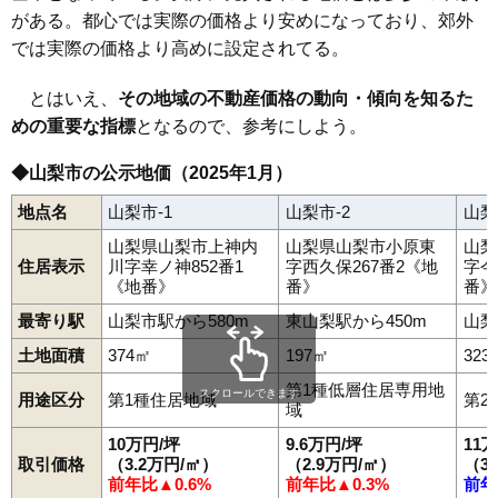
上之割
鴨居寺
北
小原西
小原東
三ケ所
下石森
下井尻
下神内川
がある。都心では実際の価格より安めになっており、郊外
下栗原
東山梨駅
正徳寺
山梨市駅
大工
七日市場
東
東後屋敷
牧丘町窪平
牧丘町倉科
牧丘町杣口
牧丘町西保下
牧丘町西保中
牧丘町隼
では実際の価格より高めに設定されてる。
牧丘町室伏
万力
三富川浦
三富徳和
南
とはいえ、
その地域の不動産価格の動向・傾向を知るた
めの重要な指標
となるので、参考にしよう。
◆山梨市の公示地価（2025年1月）
地点名
山梨市-1
山梨市-2
山梨
山梨県山梨市上神内
山梨県山梨市小原東
山梨
住居表示
川字幸ノ神852番1
字西久保267番2《地
字今
《地番》
番》
番》
最寄り駅
山梨市駅から580m
東山梨駅から450m
山梨
土地面積
374㎡
197㎡
323
第1種低層住居専用地
スクロールできます
用途区分
第1種住居地域
第2
域
10万円/坪
9.6万円/坪
11
取引価格
（3.2万円/㎡）
（2.9万円/㎡）
（3
前年比▲0.6%
前年比▲0.3%
前年