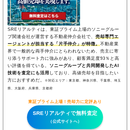
SREリアルティは、東証プライム上場のソニーグルー
プ関連会社が運営する不動産仲介会社で、
売却専門エ
ージェントが担当する「片手仲介」が特徴。
不動産業
界で一般的な両手仲介にとらわれないため、
売主に寄
り添うサポート力に強みがあり、顧客満足度93％と高
い評価を得ている。
ソニーグループと共同開発したAI
技術を査定にも活用
しており、高値売却を目指したい
方におすすめだ。
※対応エリア：東京都、神奈川県、千葉県、埼玉
県、大阪府、兵庫県、京都府
東証プライム上場！売却力に定評あり
SREリアルティで無料査定
（公式サイトへ）