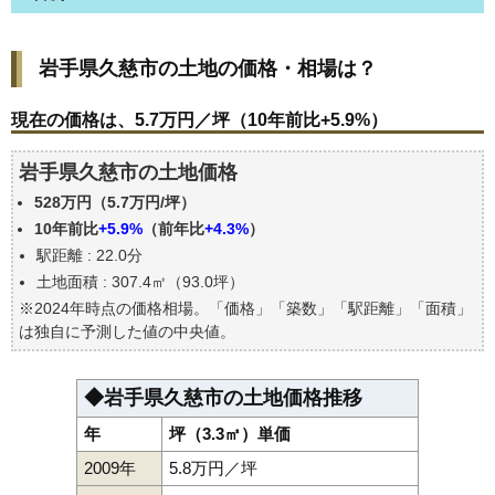
岩手県久慈市の土地の価格・相場は？
岩手県久慈市の土地の価格・相場は？
現在の価格は、5.7万円／坪（10年前比+5.9%）
価格を詳細に分析しよう
現在の価格は、5.7万円／坪（10年前比+5.9%）
駅からの徒歩距離で価格はどうなる？
岩手県久慈市の土地価格
岩手県久慈市の土地の過去の売買事例
528万円（5.7万円/坪）
公示地価はいくら
10年前比
+5.9%
（前年比
+4.3%
）
エリアの将来性を人口予想から検討しよう
駅距離 : 22.0分
自分の年収でいくらの不動産が買える？
土地面積 : 307.4㎡（93.0坪）
※2024年時点の価格相場。「価格」「築数」「駅距離」「面積」
は独自に予測した値の中央値。
◆岩手県久慈市の土地価格推移
年
坪（3.3㎡）単価
2009年
5.8万円／坪