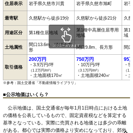
住居表示
岩手県久慈市川貫
岩手県久慈市旭町
岩手
最寄駅
久慈駅から徒歩19分
久慈駅から徒歩21分
久慈
第1種中高層住居専用
第1
用途区分
第1種住居地域
地域
域
間口13.6m、ほぼ正方
スクロールできます
土地属性
間口9.8m、長方形
間口
形
200万円
750万円
95
・3.9万円/坪
・10万円/坪
・5
取引価格
（1.2万円/m²）
（3.1万円/m²）
（1.
・土地面積170㎡
・土地面積240㎡
・土
※参考：国土交通省「
不動産情報ライブラリ
」
■公示地価はいくら？
公示地価は、国土交通省が毎年1月1日時点における土地
の価格を公表しているもので、固定資産税などを算定する
基準となっている。実際に売買される地価とは多少の乖離
がある。都心では実際の価格より安めになっており、郊外