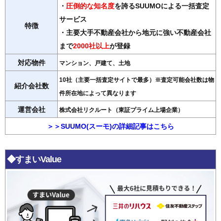
・
圧倒的な知名度
を誇るSUUMOによる一括査定
サービス
特徴
・主要大手不動産会社から地元に強い不動産会社
まで
2000社以上
が登録
対応物件
マンション、戸建て、土地
10社（主要一括査定サイトで最多）※査定可能会社数は物
紹介会社数
件所在地によって異なります
運営会社
株式会社リクルート（東証プライム上場企業）
＞＞SUUMO(スーモ)の詳細記事はこちら
◆すまいValue