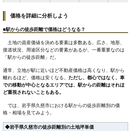
23
宇部町
3.1万円
308万円
-14.9%
価格を詳細に分析しよう
24
大川目町
2.8万円
291万円
-18.5%
25
夏井町
2.6万円
300万円
-17.0%
■駅からの徒歩距離で価格はどうなる？
26
枝成沢
1.9万円
268万円
-27.2%
土地の資産価値を決める要素は多数ある。広さ、地形、
27
山形町川井
1.4万円
77万円
-16.7%
接道状況、用途区分などの要素があるが、一番重要なのは
28
侍浜町
0.9万円
121万円
-37.6%
「駅からの徒歩距離」だ。
通常、立地が駅に近いほど不動産価格は高くなり、駅から
離れるほど、価格は安くなる。
ただし、都心ではなく、車
での移動が中心となるエリアでは、駅からの距離はそれほ
ど重視されないこともある。
では、岩手県久慈市における駅からの徒歩距離別の価
格・相場を見てみよう。
◆岩手県久慈市の徒歩距離別の土地坪単価