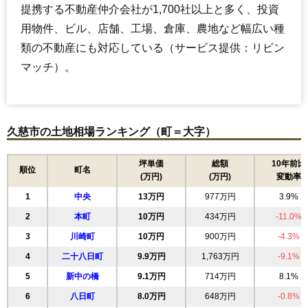
提携する不動産仲介会社が1,700社以上と多く、投資
用物件、ビル、店舗、工場、倉庫、農地など幅広い種
類の不動産にも対応している（サービス提供：リビン
マッチ）。
久慈市の土地相場ランキング（町＝大字）
坪単価
総額
10年前比
順位
町名
(万円)
(万円)
変動率
1
中央
13万円
977万円
3.9%
2
本町
10万円
434万円
-11.0%
3
川崎町
10万円
900万円
-4.3%
4
二十八日町
9.9万円
1,763万円
-9.1%
5
新中の橋
9.1万円
714万円
8.1%
6
八日町
8.0万円
648万円
-0.8%