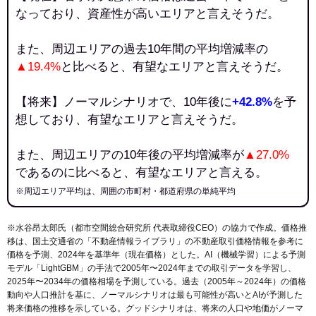
なっており、資産性が高いエリアと言えそうだ。
また、周辺エリアの過去10年間の平均増減率の
▲19.4%
と比べると、有望なエリアと言えそうだ。
【将来】ノーマルシナリオで、10年後に
+42.8%
を予
想しており、有望なエリアと言えそうだ。
また、周辺エリアの10年後の平均増減率が
▲27.0%
であるのに比べると、有望なエリアと言える。
※周辺エリア平均は、周囲の市町村・都道府県の単純平均
※水谷昂太郎氏（都市空間総合研究所 代表取締役CEO）の協力で作成。価格推
移は、国土交通省の「
不動産情報ライブラリ
」の不動産取引価格情報を参考に
価格を予測、2024年を基準年（現在価格）とした。AI（機械学習）による予測
モデル「LightGBM」の手法で2005年〜2024年までの取引データを学習し、
2025年〜2034年の価格相場を予測している。過去（2005年～2024年）の価格
動向や人口推計を基に、ノーマルシナリオは最も可能性が高いとAIが予測した
将来価格の推移を示している。グッドシナリオは、将来の人口や地価がノーマ