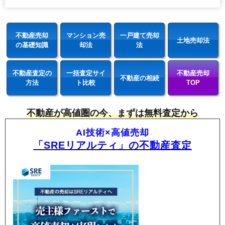
不動産売却
マンション売
一戸建て売却
土地売却法
の基礎知識
却法
法
不動産査定の
一括査定サイ
不動産売却
不動産の相続
方法
ト比較
TOP
不動産が高値圏の今、まずは無料査定から
AI技術×高値売却
「SREリアルティ」の不動産査定