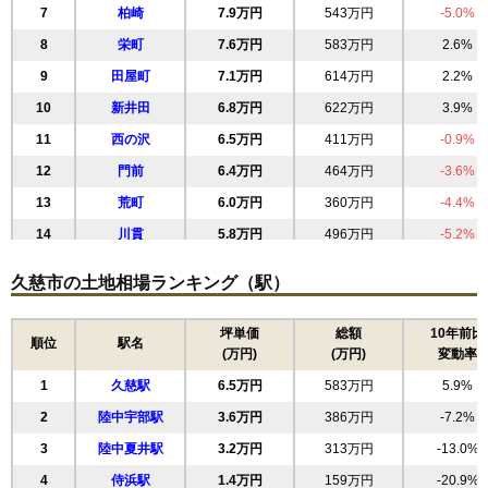
7
柏崎
7.9万円
543万円
-5.0%
8
栄町
7.6万円
583万円
2.6%
9
田屋町
7.1万円
614万円
2.2%
10
新井田
6.8万円
622万円
3.9%
11
西の沢
6.5万円
411万円
-0.9%
12
門前
6.4万円
464万円
-3.6%
13
荒町
6.0万円
360万円
-4.4%
14
川貫
5.8万円
496万円
-5.2%
15
天神堂
5.8万円
553万円
0.6%
久慈市の土地相場ランキング（駅）
16
畑田
5.3万円
538万円
5.4%
17
寺里
5.3万円
521万円
-8.0%
坪単価
総額
10年前比
順位
駅名
(万円)
(万円)
変動率
18
湊町
5.0万円
465万円
-0.4%
1
久慈駅
6.5万円
583万円
5.9%
19
小久慈町
4.7万円
412万円
7.1%
2
陸中宇部駅
3.6万円
386万円
-7.2%
20
長内町
4.6万円
458万円
-7.0%
3
陸中夏井駅
3.2万円
313万円
-13.0%
21
旭町
4.4万円
855万円
0.3%
4
侍浜駅
1.4万円
159万円
-20.9%
22
源道
3.4万円
328万円
-14.2%