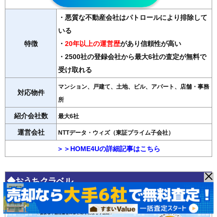
・悪質な不動産会社はパトロールにより排除して
いる
特徴
・
20年以上の運営歴
があり信頼性が高い
・2500社の登録会社から最大6社の査定が無料で
受け取れる
マンション、戸建て、土地、ビル、アパート、店舗・事務
対応物件
所
紹介会社数
最大6社
運営会社
NTTデータ・ウィズ（東証プライム子会社）
＞＞HOME4Uの詳細記事はこちら
◆おうちクラベル