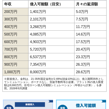
年収
借入可能額（目安）
月々の返済額
200万円
1,401万円
5.0万円
300万円
2,101万円
7.5万円
400万円
3,268万円
11.7万円
500万円
4,085万円
14.6万円
600万円
4,903万円
17.5万円
700万円
5,720万円
20.4万円
800万円
6,537万円
23.3万円
900万円
7,354万円
26.3万円
1,000万円
8,000万円
28.6万円
※新規借入。金利は、21-35年固定金利が2.49%(頭金10%以上)、借入期間35年とし
てシミュレーション。ボーナスなし、別途手数料等が必要。フラット35の借入限度
額は8,000万円。
住宅ローン借入可能額シミュレーション（年収から計算）
」を参
照。2026年8月調査