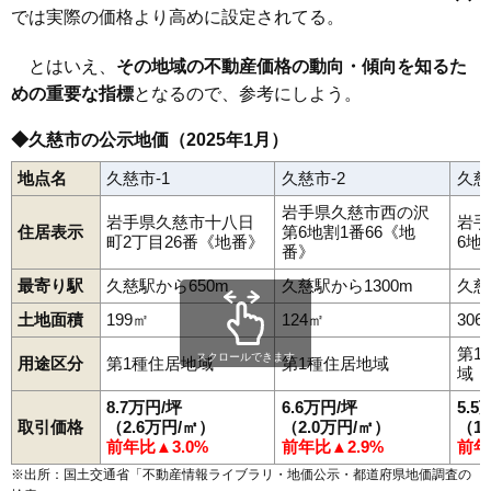
旭町
荒町
宇部町
枝成沢
大川目町
長内町
柏崎
川崎町
川貫
源道
では実際の価格より高めに設定されてる。
小久慈町
栄町
侍浜町
新中の橋
田屋町
中央
寺里
天神堂
夏井町
侍浜駅
陸中夏井駅
久慈駅
陸中宇部駅
新井田
西の沢
二十八日町
畑田
本町
湊町
門前
山形町川井
八日町
とはいえ、
その地域の不動産価格の動向・傾向を知るた
めの重要な指標
となるので、参考にしよう。
◆久慈市の公示地価（2025年1月）
地点名
久慈市-1
久慈市-2
久慈
岩手県久慈市西の沢
岩手県久慈市十八日
岩手
住居表示
第6地割1番66《地
町2丁目26番《地番》
6地
番》
最寄り駅
久慈駅から650m
久慈駅から1300m
久慈
土地面積
199㎡
124㎡
306
第1
スクロールできます
用途区分
第1種住居地域
第1種住居地域
域
8.7万円/坪
6.6万円/坪
5.5
取引価格
（2.6万円/㎡）
（2.0万円/㎡）
（1
前年比▲3.0%
前年比▲2.9%
前年
※出所：国土交通省「
不動産情報ライブラリ・地価公示・都道府県地価調査の