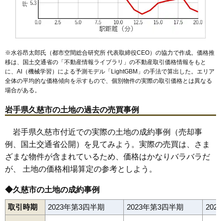
※水谷昂太郎氏（都市空間総合研究所 代表取締役CEO）の協力で作成。価格推
移は、国土交通省の「
不動産情報ライブラリ
」の不動産取引価格情報をもと
に、AI（機械学習）による予測モデル「LightGBM」の手法で算出した。エリア
全体の平均的な価格傾向を示すもので、個別物件の実際の取引価格とは異なる
場合がある。
岩手県久慈市の土地の過去の売買事例
岩手県久慈市付近での実際の土地の成約事例（売却事
例、国土交通省公開）を見てみよう。実際の売買は、さま
ざまな物件が含まれているため、価格はかなりバラバラだ
が、 土地の価格相場算定の参考としよう。
◆久慈市の土地の成約事例
取引時期
2023年第3四半期
2023年第3四半期
20