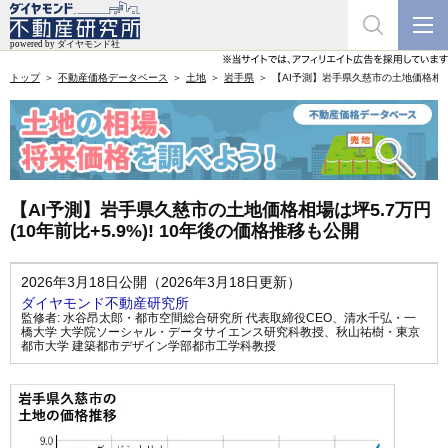
トップ
不動産価格データベース
土地
岩手県
【AI予測】岩手県久慈市の土地価格相場は坪
【AI予測】岩手県久慈市の土地価格相場は坪5.7万円
(10年前比+5.9%)! 10年後の価格推移も公開
2026年3月18日公開（2026年3月18日更新）
ダイヤモンド不動産研究所
監修者:
水谷昂太郎・都市空間総合研究所 代表取締役CEO
、
清水千弘・一
橋大学 大学院ソーシャル・データサイエンス研究科教授
、
秋山祐樹・東京
都市大学 建築都市デザイン学部都市工学科教授