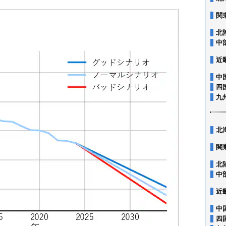
関
北
中
近
中
四
九
北
関
北
中
近
中
四