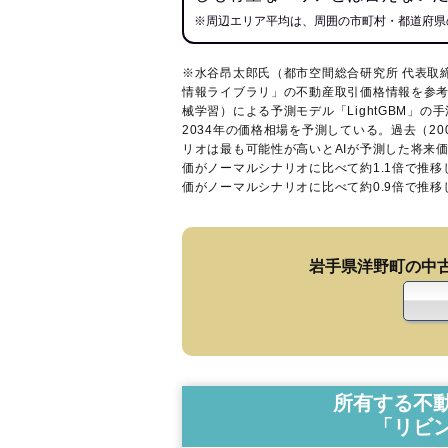
※周辺エリア平均は、周囲の市町村・都道府県
※水谷昂太郎氏（都市空間総合研究所 代表取
情報ライブラリ
」の不動産取引価格情報を参考
械学習）による予測モデル「LightGBM」の手
2034年の価格相場を予測している。過去（2
リオは最も可能性が高いとAIが予測した将来
価がノーマルシナリオに比べて約1.1倍で推
価がノーマルシナリオに比べて約0.9倍で推
岩手県洋野町の中
所有する不
「リビ