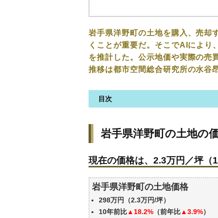
岩手県洋野町の土地を購入、売却
くことが重要だ。そこでAIにより
を推計した。公示地価や実際の売
推移は都市空間総合研究所の水谷
目次
岩手県洋野町の土地の価格・相
岩手県洋野町の土地の
現在の価格は、2.3万円／坪（1
価格を詳細に分析しよう
現在の価格は、2.3万円／坪（1
駅からの徒歩距離で価格はどう
岩手県洋野町の土地の過去の売
岩手県洋野町の土地価格
エリアの将来性を人口予想から
298万円（2.3万円/坪）
自分の年収でいくらの不動産が
10年前比
▲18.2%
（前年比
▲3.9%
）