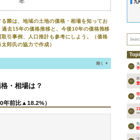
九
する際は、地域の土地の価格・相場を知ってお
、過去15年の価格推移と、今後10年の価格推移
買取引事例、人口推計も参考にしよう。（価格
昂太郎氏の協力で作成）
Topi
開く ▼
大
手
不
場は？
査
価格・相場は？
0年前比▲18.2%）
住
の
0年前比▲18.2%）
なる？
1
ー
買事例
検討しよう
引
較
買える？
リ