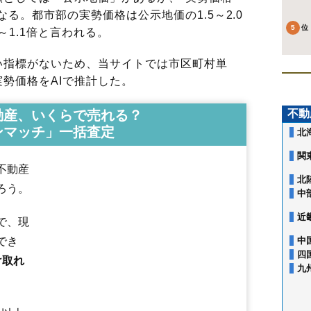
る。都市部の実勢価格は公示地価の1.5～2.0
～1.1倍と言われる。
指標がないため、当サイトでは市区町村単
勢価格をAIで推計した。
動産、いくらで売れる？
不動
ンマッチ」一括査定
北
関
不動産
北
ろう。
中
近
で、現
でき
中
四
け取れ
九