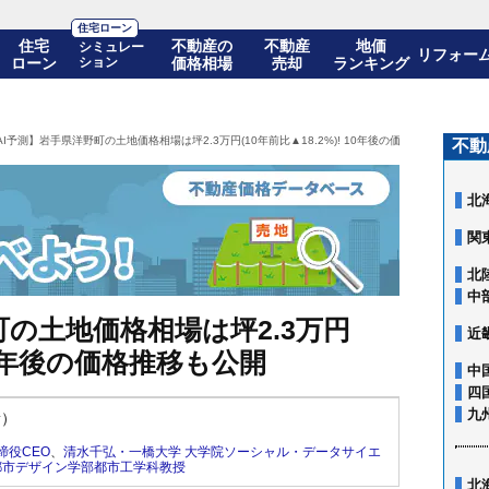
住宅ローン
住宅
不動産の
不動産
地価
シミュレー
リフォー
ローン
ション
価格相場
売却
ランキング
AI予測】岩手県洋野町の土地価格相場は坪2.3万円(10年前比▲18.2%)! 10年後の価格推移も公開
不動
北
関
北
中
町の土地価格相場は坪2.3万円
近
 10年後の価格推移も公開
中
四
九
新）
締役CEO
、
清水千弘・一橋大学 大学院ソーシャル・データサイエ
都市デザイン学部都市工学科教授
北