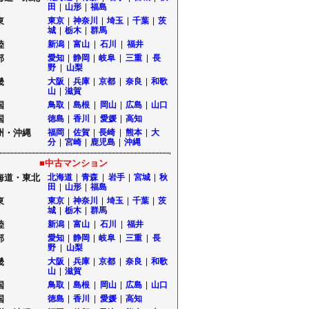
田
|
山形
|
福島
東
東京
|
神奈川
|
埼玉
|
千葉
|
茨
城
|
栃木
|
群馬
陸
新潟
|
富山
|
石川
|
福井
部
愛知
|
静岡
|
岐阜
|
三重
|
長
野
|
山梨
畿
大阪
|
兵庫
|
京都
|
奈良
|
和歌
山
|
滋賀
国
鳥取
|
島根
|
岡山
|
広島
|
山口
国
徳島
|
香川
|
愛媛
|
高知
州・沖縄
福岡
|
佐賀
|
長崎
|
熊本
|
大
分
|
宮崎
|
鹿児島
|
沖縄
■中古マンション
海道・東北
北海道
|
青森
|
岩手
|
宮城
|
秋
田
|
山形
|
福島
東
東京
|
神奈川
|
埼玉
|
千葉
|
茨
城
|
栃木
|
群馬
陸
新潟
|
富山
|
石川
|
福井
部
愛知
|
静岡
|
岐阜
|
三重
|
長
野
|
山梨
畿
大阪
|
兵庫
|
京都
|
奈良
|
和歌
山
|
滋賀
国
鳥取
|
島根
|
岡山
|
広島
|
山口
国
徳島
|
香川
|
愛媛
|
高知