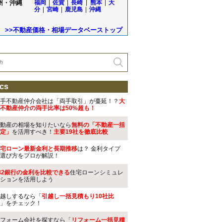
州・沖縄
福岡
|
佐賀
|
長崎
|
熊本
|
大
分
|
宮崎
|
鹿児島
|
沖縄
>>不動産価格・相場データベーストップ
cs
手不動産仲介会社は「両手取引」が蔓延！？
大
不動産仲介の両手比率は50%超も！
動産の相場を知りたいなら
無料の「不動産一括
定」
を活用すべき！
主要19社を徹底比較
宅ローン最新金利と長期推移
は？ 金利タイプ
選び方をプロが解説！
32銀行の金利を比較できる
住宅ローンシミュレ
ションを活用しよう
越しするなら「
引越し一括見積もり10社比
」をチェック！
フォーム会社を探すなら「
リフォーム一括見積