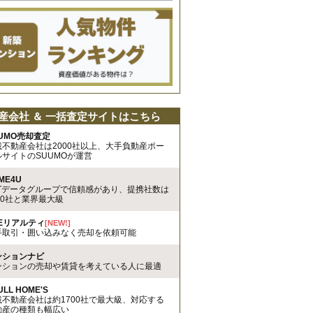
産会社 ＆ 一括査定サイトはこちら
UMO売却査定
載不動産会社は2000社以上、大手負動産ポー
ルサイトのSUUMOが運営
ME4U
TTデータグループで信頼感があり、提携社数は
00社と業界最大級
REリアルティ
[NEW!]
手取引・囲い込みなく売却を依頼可能
ンションナビ
ンションの売却や賃貸を考えている人に最適
ULL HOME'S
載不動産会社は約1700社で最大級、対応する
動産の種類も幅広い