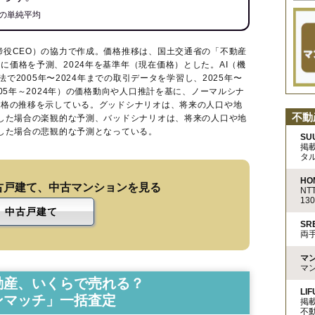
の単純平均
締役CEO）の協力で作成。価格推移は、国土交通省の「
不動産
に価格を予測、2024年を基準年（現在価格）とした。AI（機
法で2005年〜2024年までの取引データを学習し、2025年〜
005年～2024年）の価格動向や人口推計を基に、ノーマルシナ
価格の推移を示している。グッドシナリオは、将来の人口や地
不動
移した場合の楽観的な予測、バッドシナリオは、将来の人口や地
移した場合の悲観的な予測となっている。
SU
掲
タ
HO
古戸建て、中古マンションを見る
N
13
中古戸建て
S
両
マ
マ
動産、いくらで売れる？
LIF
ンマッチ」一括査定
掲
不