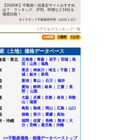
【2026年】不動産一括査定サイトおすすめ
は？ ランキング、評判、特徴など16社を
徹底比較！
ダイヤモンド不動産研究所（2024.1.22）
»アクセスランキング一覧
24時間
1週間
1カ月
産（土地）価格データベース
海道・東北
北海道
|
青森
|
岩手
|
宮城
|
秋
田
|
山形
|
福島
東
東京
|
神奈川
|
埼玉
|
千葉
|
茨
城
|
栃木
|
群馬
陸
新潟
|
富山
|
石川
|
福井
部
愛知
|
静岡
|
岐阜
|
三重
|
長
野
|
山梨
畿
大阪
|
兵庫
|
京都
|
奈良
|
和歌
山
|
滋賀
国
鳥取
|
島根
|
岡山
|
広島
|
山口
国
徳島
|
香川
|
愛媛
|
高知
州・沖縄
福岡
|
佐賀
|
長崎
|
熊本
|
大
分
|
宮崎
|
鹿児島
|
沖縄
>>不動産価格・相場データベーストップ