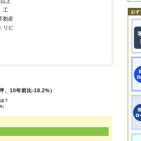
社以上
阿子木
角の浜駅
有家
平内駅
大野
小子内
種市駅
帯島
玉川駅
種市
陸中八木駅
中野
有家駅
陸中中野駅
、工
おす
不動産
：リビ
坪、10年前比-18.2%）
格は？
8%
）