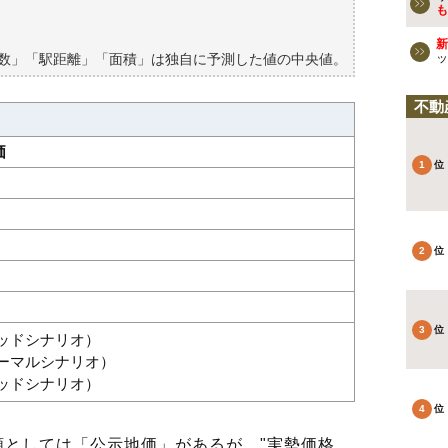
も
新
築数」「駅距離」「面積」は独自に予測した値の中央値。
ッ
不動
価
グッドシナリオ）
ノーマルシナリオ）
バッドシナリオ）
としては「公示地価」があるが、"実勢価格