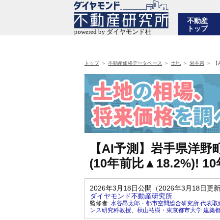
不動産
トップ
トップ
不動産価格データベース
土地
岩手県
【
【AI予測】岩手県洋野
(10年前比▲18.2%)!
2026年3月18日公開（2026年3月18日更
ダイヤモンド不動産研究所
監修者:
水谷昂太郎・都市空間総合研究所 代表取
ンス研究科教授
、
秋山祐樹・東京都市大学 建築