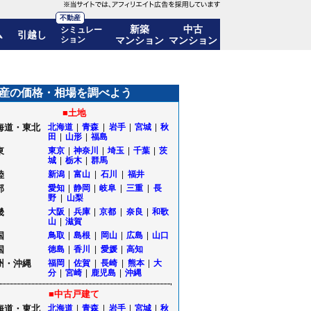
不動産
新築
中古
シミュレー
ム
引越し
ション
マンション
マンション
産の価格・相場を調べよう
■土地
海道・東北
北海道
|
青森
|
岩手
|
宮城
|
秋
田
|
山形
|
福島
東
東京
|
神奈川
|
埼玉
|
千葉
|
茨
城
|
栃木
|
群馬
陸
新潟
|
富山
|
石川
|
福井
部
愛知
|
静岡
|
岐阜
|
三重
|
長
野
|
山梨
畿
大阪
|
兵庫
|
京都
|
奈良
|
和歌
山
|
滋賀
国
鳥取
|
島根
|
岡山
|
広島
|
山口
国
徳島
|
香川
|
愛媛
|
高知
州・沖縄
福岡
|
佐賀
|
長崎
|
熊本
|
大
分
|
宮崎
|
鹿児島
|
沖縄
■中古戸建て
海道・東北
北海道
|
青森
|
岩手
|
宮城
|
秋