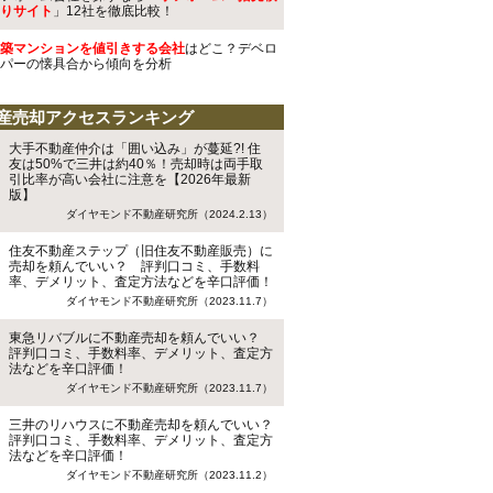
りサイト
」12社を徹底比較！
築マンションを値引きする会社
はどこ？デベロ
パーの懐具合から傾向を分析
産売却アクセスランキング
大手不動産仲介は「囲い込み」が蔓延?! 住
友は50%で三井は約40％！売却時は両手取
引比率が高い会社に注意を【2026年最新
版】
ダイヤモンド不動産研究所（2024.2.13）
住友不動産ステップ（旧住友不動産販売）に
売却を頼んでいい？ 評判口コミ、手数料
率、デメリット、査定方法などを辛口評価！
ダイヤモンド不動産研究所（2023.11.7）
東急リバブルに不動産売却を頼んでいい？
評判口コミ、手数料率、デメリット、査定方
法などを辛口評価！
ダイヤモンド不動産研究所（2023.11.7）
三井のリハウスに不動産売却を頼んでいい？
評判口コミ、手数料率、デメリット、査定方
法などを辛口評価！
ダイヤモンド不動産研究所（2023.11.2）