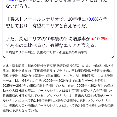
ないだろう。
【将来】ノーマルシナリオで、10年後に
+0.6%
を予
想しており、有望なエリアと言えそうだ。
また、周辺エリアの10年後の平均増減率が
▲10.3%
であるのに比べると、有望なエリアと言える。
※周辺エリア平均は、周囲の市町村・都道府県の単純平均
※水谷昂太郎氏（都市空間総合研究所 代表取締役CEO）の協力で作成。価格推
移は、国土交通省の「
不動産情報ライブラリ
」の不動産取引価格情報を参考に
価格を予測、2024年を基準年（現在価格）とした。AI（機械学習）による予測
モデル「LightGBM」の手法で2005年〜2024年までの取引データを学習し、
2025年〜2034年の価格相場を予測している。過去（2005年～2024年）の価格
動向や人口推計を基に、ノーマルシナリオは最も可能性が高いとAIが予測した
将来価格の推移を示している。グッドシナリオは、将来の人口や地価がノーマ
ルシナリオに比べて約1.1倍で推移した場合の楽観的な予測、バッドシナリオ
は、将来の人口や地価がノーマルシナリオに比べて約0.9倍で推移した場合の悲
観的な予測となっている。