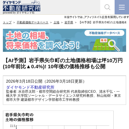
トップ
不動産価格データベース
土地
岩手県
【AI予測】岩手県矢巾町の土地価格相場は
【AI予測】岩手県矢巾町の土地価格相場は坪10万円
(10年前比▲0.4%)! 10年後の価格推移も公開
2026年3月18日公開（2026年3月18日更新）
ダイヤモンド不動産研究所
監修者:
水谷昂太郎・都市空間総合研究所 代表取締役CEO
、
清水千弘・一
橋大学 大学院ソーシャル・データサイエンス研究科教授
、
秋山祐樹・東京
都市大学 建築都市デザイン学部都市工学科教授