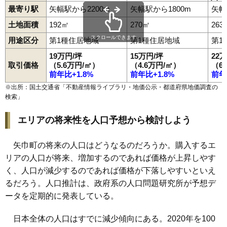
北矢幅
白沢
高田
西徳田
広宮沢
藤沢
又兵エ新田
南矢幅
最寄り駅
矢幅駅から2200m
矢幅駅から1800m
矢幅
矢幅駅
流通センター南
土地面積
192㎡
270㎡
263
スクロールできます
用途区分
第1種住居地域
第1種住居地域
第1
19万円/坪
15万円/坪
22
取引価格
（5.6万円/㎡）
（4.6万円/㎡）
（6
前年比+1.8%
前年比+1.8%
前年
※出所：国土交通省「
不動産情報ライブラリ・地価公示・都道府県地価調査の
検索
」
エリアの将来性を人口予想から検討しよう
矢巾町の将来の人口はどうなるのだろうか。購入するエ
リアの人口が将来、増加するのであれば価格が上昇しやす
く、人口が減少するのであれば価格が下落しやすいといえ
るだろう。人口推計は、政府系の人口問題研究所が予想デ
ータを定期的に発表している。
日本全体の人口はすでに減少傾向にある。2020年を100