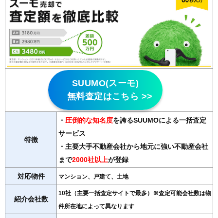
SUUMO(スーモ)
無料査定はこちら >>
・
圧倒的な知名度
を誇るSUUMOによる一括査定
サービス
特徴
・主要大手不動産会社から地元に強い不動産会社
まで
2000社以上
が登録
対応物件
マンション、戸建て、土地
10社（主要一括査定サイトで最多）※査定可能会社数は物
紹介会社数
件所在地によって異なります