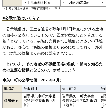
・土地面積210㎡
・土地面積210㎡
・土
※参考：国土交通省「
不動産情報ライブラリ
」
■公示地価はいくら？
公示地価は、国土交通省が毎年1月1日時点における土地
の価格を公表しているもので、固定資産税などを算定する
基準となっている。実際に売買される地価とは多少の乖離
がある。都心では実際の価格より安めになっており、郊外
では実際の価格より高めに設定されてる。
とはいえ、
その地域の不動産価格の動向・傾向を知るた
めの重要な指標
となるので、参考にしよう。
◆矢巾町の公示地価（2025年1月）
地点名
矢巾町-1
矢巾町-2
矢巾
岩手県矢巾町大字藤
岩手県矢巾町大字南
岩手
住居表示
沢第6地割6番15《地
矢幅第15地割104番13
矢幅
番》
《地番》
《地