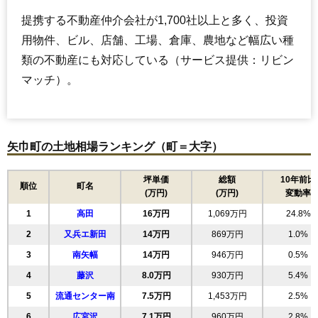
提携する不動産仲介会社が1,700社以上と多く、投資
用物件、ビル、店舗、工場、倉庫、農地など幅広い種
類の不動産にも対応している（サービス提供：リビン
マッチ）。
矢巾町の土地相場ランキング（町＝大字）
坪単価
総額
10年前比
順位
町名
(万円)
(万円)
変動率
1
高田
16万円
1,069万円
24.8%
2
又兵エ新田
14万円
869万円
1.0%
3
南矢幅
14万円
946万円
0.5%
4
藤沢
8.0万円
930万円
5.4%
5
流通センター南
7.5万円
1,453万円
2.5%
6
広宮沢
7.1万円
960万円
2.8%