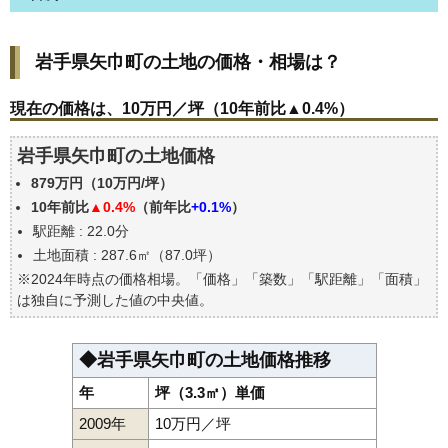
岩手県矢巾町の土地の価格・相場は？
岩手県矢巾町の土地の価格・相場は？
現在の価格は、10万円／坪（10年前比▲0.4%）
価格を詳細に分析しよう
現在の価格は、10万円／坪（10年前比▲0.4%）
駅からの徒歩距離で価格はどうなる？
岩手県矢巾町の土地価格
岩手県矢巾町の土地の過去の売買事例
879万円（10万円/坪）
公示地価はいくら
10年前比
▲0.4%
（前年比
+0.1%
）
エリアの将来性を人口予想から検討しよう
駅距離 : 22.0分
自分の年収でいくらの不動産が買える？
土地面積 : 287.6㎡（87.0坪）
※2024年時点の価格相場。「価格」「築数」「駅距離」「面積」
は独自に予測した値の中央値。
◆岩手県矢巾町の土地価格推移
年
坪（3.3㎡）単価
2009年
10万円／坪