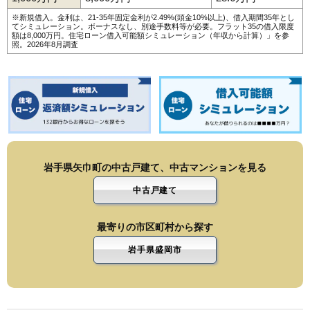
※新規借入。金利は、21-35年固定金利が2.49%(頭金10%以上)、借入期間35年とし
てシミュレーション。ボーナスなし、別途手数料等が必要。フラット35の借入限度
額は8,000万円。
住宅ローン借入可能額シミュレーション（年収から計算）
」を参
照。2026年8月調査
岩手県矢巾町の中古戸建て、中古マンションを見る
中古戸建て
最寄りの市区町村から探す
岩手県盛岡市