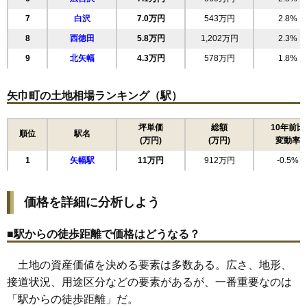
7
白沢
7.0万円
543万円
2.8%
8
西徳田
5.8万円
1,202万円
2.3%
9
北矢幅
4.3万円
578万円
1.8%
矢巾町の土地相場ランキング（駅）
坪単価
総額
10年前比
順位
駅名
(万円)
(万円)
変動率
1
矢幅駅
11万円
912万円
-0.5%
価格を詳細に分析しよう
■駅からの徒歩距離で価格はどうなる？
土地の資産価値を決める要素は多数ある。広さ、地形、
接道状況、用途区分などの要素があるが、一番重要なのは
「駅からの徒歩距離」だ。