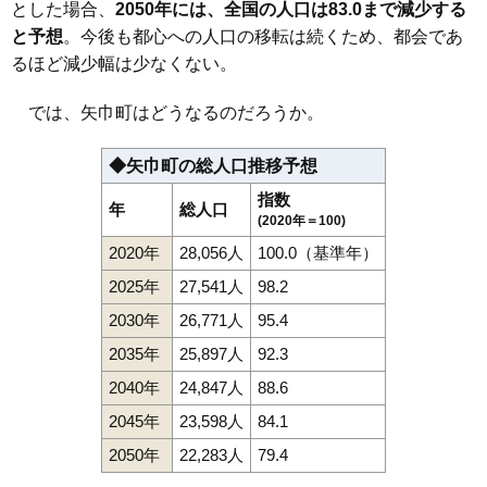
とした場合、
2050年には、全国の人口は83.0まで減少する
と予想
。今後も都心への人口の移転は続くため、都会であ
るほど減少幅は少なくない。
では、矢巾町はどうなるのだろうか。
◆矢巾町の総人口推移予想
指数
年
総人口
(2020年＝100)
2020年
28,056人
100.0（基準年）
2025年
27,541人
98.2
2030年
26,771人
95.4
2035年
25,897人
92.3
2040年
24,847人
88.6
2045年
23,598人
84.1
2050年
22,283人
79.4