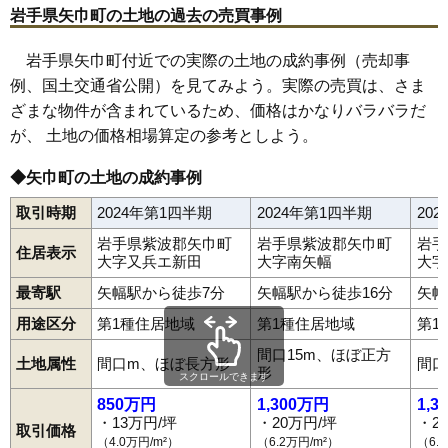
岩手県矢巾町の土地の過去の売買事例
岩手県矢巾町付近での実際の土地の成約事例（売却事
例、国土交通省公開）を見てみよう。実際の売買は、さま
ざまな物件が含まれているため、価格はかなりバラバラだ
が、 土地の価格相場算定の参考としよう。
◆矢巾町の土地の成約事例
取引時期
2024年第1四半期
2024年第1四半期
20
岩手県紫波郡矢巾町
岩手県紫波郡矢巾町
岩手
住居表示
大字又兵エ新田
大字南矢幅
大字
最寄駅
矢幅駅から徒歩7分
矢幅駅から徒歩16分
矢幅
用途区分
第1種住居地域
第1種住居地域
第1
間口15m、ほぼ正方
土地属性
間口m、ほぼ長方形
間口
形
スクロールできます
850万円
1,300万円
1,3
・13万円/坪
・20万円/坪
・2
取引価格
（4.0万円/m²）
（6.2万円/m²）
（6.