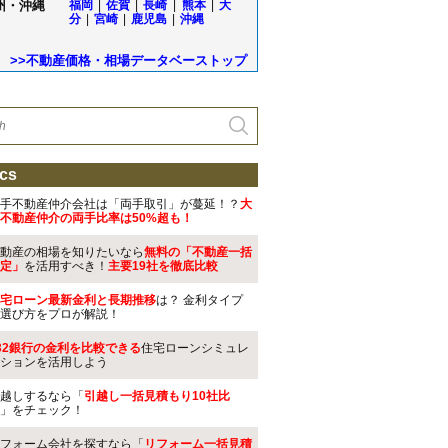
州・沖縄
福岡
|
佐賀
|
長崎
|
熊本
|
大
分
|
宮崎
|
鹿児島
|
沖縄
>>不動産価格・相場データベーストップ
cs
手不動産仲介会社は「両手取引」が蔓延！？
大
不動産仲介の両手比率は50%超も！
動産の相場を知りたいなら
無料の「不動産一括
定」
を活用すべき！
主要19社を徹底比較
宅ローン最新金利と長期推移
は？ 金利タイプ
選び方をプロが解説！
32銀行の金利を比較できる
住宅ローンシミュレ
ションを活用しよう
越しするなら「
引越し一括見積もり10社比
」をチェック！
フォーム会社を探すなら「
リフォーム一括見積