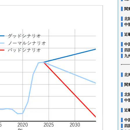
関
北
中
近
中
四
九
北
関
北
中
近
中
四