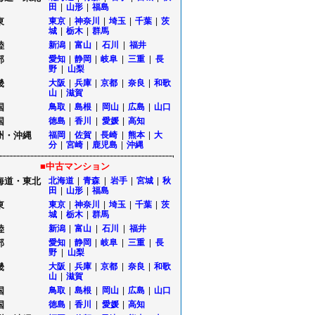
田
|
山形
|
福島
東
東京
|
神奈川
|
埼玉
|
千葉
|
茨
城
|
栃木
|
群馬
陸
新潟
|
富山
|
石川
|
福井
部
愛知
|
静岡
|
岐阜
|
三重
|
長
野
|
山梨
畿
大阪
|
兵庫
|
京都
|
奈良
|
和歌
山
|
滋賀
国
鳥取
|
島根
|
岡山
|
広島
|
山口
国
徳島
|
香川
|
愛媛
|
高知
州・沖縄
福岡
|
佐賀
|
長崎
|
熊本
|
大
分
|
宮崎
|
鹿児島
|
沖縄
■中古マンション
海道・東北
北海道
|
青森
|
岩手
|
宮城
|
秋
田
|
山形
|
福島
東
東京
|
神奈川
|
埼玉
|
千葉
|
茨
城
|
栃木
|
群馬
陸
新潟
|
富山
|
石川
|
福井
部
愛知
|
静岡
|
岐阜
|
三重
|
長
野
|
山梨
畿
大阪
|
兵庫
|
京都
|
奈良
|
和歌
山
|
滋賀
国
鳥取
|
島根
|
岡山
|
広島
|
山口
国
徳島
|
香川
|
愛媛
|
高知