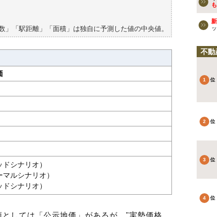
買える？
も
新
築数」「駅距離」「面積」は独自に予測した値の中央値。
ッ
不動
価
グッドシナリオ）
ノーマルシナリオ）
バッドシナリオ）
としては「公示地価」があるが、"実勢価格