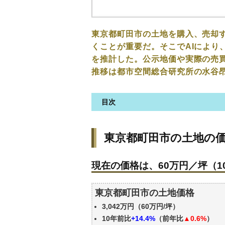
東京都町田市の土地を購入、売却
くことが重要だ。そこでAIにより
を推計した。公示地価や実際の売
推移は都市空間総合研究所の水谷
目次
東京都町田市の土地の価格・相
東京都町田市の土地の
現在の価格は、60万円／坪（10
価格を詳細に分析しよう
現在の価格は、60万円／坪（10
駅からの徒歩距離で価格はどう
東京都町田市の土地の過去の売
東京都町田市の土地価格
公示地価はいくら
3,042万円（60万円/坪）
エリアの将来性を人口予想から
10年前比
+14.4%
（前年比
▲0.6%
）