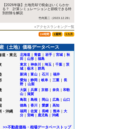
【2026年版】土地売却で税金はいくらかか
る？ 計算シミュレーションと節税できる特
別控除を解説
竹内英二（2023.12.28）
»アクセスランキング一覧
24時間
1週間
1カ月
産（土地）価格データベース
海道・東北
北海道
|
青森
|
岩手
|
宮城
|
秋
田
|
山形
|
福島
東
東京
|
神奈川
|
埼玉
|
千葉
|
茨
城
|
栃木
|
群馬
陸
新潟
|
富山
|
石川
|
福井
部
愛知
|
静岡
|
岐阜
|
三重
|
長
野
|
山梨
畿
大阪
|
兵庫
|
京都
|
奈良
|
和歌
山
|
滋賀
国
鳥取
|
島根
|
岡山
|
広島
|
山口
国
徳島
|
香川
|
愛媛
|
高知
州・沖縄
福岡
|
佐賀
|
長崎
|
熊本
|
大
分
|
宮崎
|
鹿児島
|
沖縄
>>不動産価格・相場データベーストップ
町