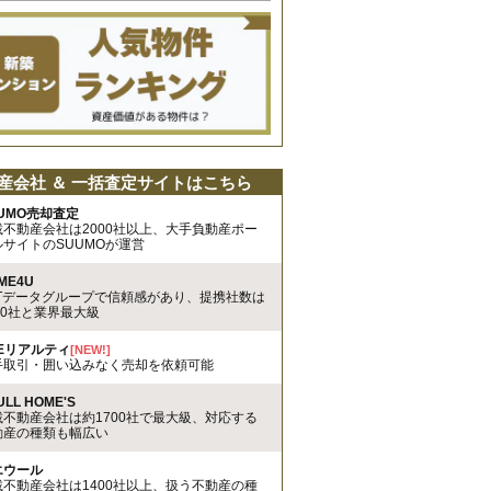
産会社 ＆ 一括査定サイトはこちら
UMO売却査定
載不動産会社は2000社以上、大手負動産ポー
ルサイトのSUUMOが運営
ME4U
TTデータグループで信頼感があり、提携社数は
00社と業界最大級
REリアルティ
[NEW!]
手取引・囲い込みなく売却を依頼可能
ULL HOME'S
載不動産会社は約1700社で最大級、対応する
動産の種類も幅広い
エウール
載不動産会社は1400社以上、扱う不動産の種