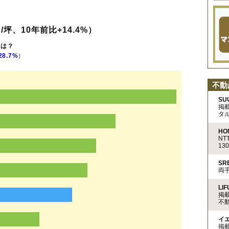
/坪、10年前比+14.4%）
格は？
28.7%
）
不動
SU
掲
タ
HO
N
13
S
両
LIF
掲
不
イ
掲