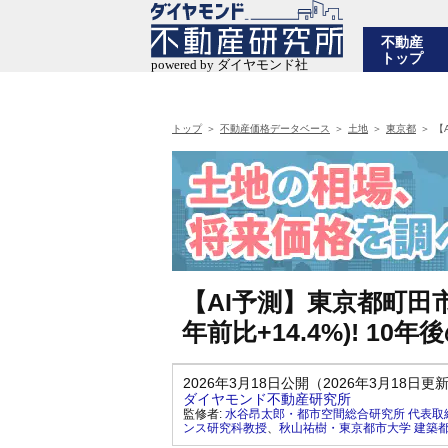
不動産
トップ
トップ
不動産価格データベース
土地
東京都
【
【AI予測】東京都町田市
年前比+14.4%)! 1
2026年3月18日公開（2026年3月18日更
ダイヤモンド不動産研究所
監修者:
水谷昂太郎・都市空間総合研究所 代表取
ンス研究科教授
、
秋山祐樹・東京都市大学 建築