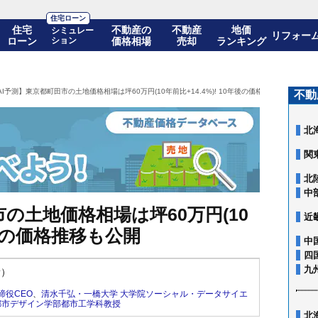
住宅ローン
住宅
不動産の
不動産
地価
シミュレー
リフォー
ローン
ション
価格相場
売却
ランキング
AI予測】東京都町田市の土地価格相場は坪60万円(10年前比+14.4%)! 10年後の価格推移も公開
不動
北
関
北
中
の土地価格相場は坪60万円(10
近
0年後の価格推移も公開
中
四
九
新）
締役CEO
、
清水千弘・一橋大学 大学院ソーシャル・データサイエ
都市デザイン学部都市工学科教授
北