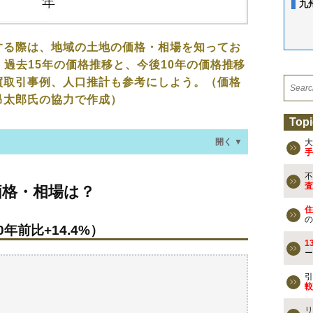
九
する際は、地域の土地の価格・相場を知ってお
、過去15年の価格推移と、今後10年の価格推移
買取引事例、人口推計も参考にしよう。（価格
昂太郎氏の協力で作成）
Topi
開く ▼
大
手
不
場は？
査
価格・相場は？
年前比+14.4%）
住
の
年前比+14.4%）
なる？
1
ー
買事例
引
較
検討しよう
リ