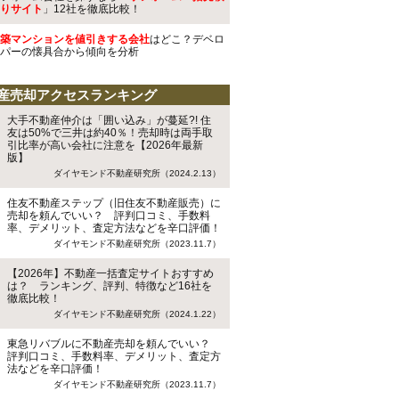
りサイト
」12社を徹底比較！
築マンションを値引きする会社
はどこ？デベロ
パーの懐具合から傾向を分析
産売却アクセスランキング
大手不動産仲介は「囲い込み」が蔓延?! 住
友は50%で三井は約40％！売却時は両手取
引比率が高い会社に注意を【2026年最新
版】
ダイヤモンド不動産研究所（2024.2.13）
住友不動産ステップ（旧住友不動産販売）に
売却を頼んでいい？ 評判口コミ、手数料
率、デメリット、査定方法などを辛口評価！
ダイヤモンド不動産研究所（2023.11.7）
【2026年】不動産一括査定サイトおすすめ
は？ ランキング、評判、特徴など16社を
徹底比較！
ダイヤモンド不動産研究所（2024.1.22）
東急リバブルに不動産売却を頼んでいい？
評判口コミ、手数料率、デメリット、査定方
法などを辛口評価！
ダイヤモンド不動産研究所（2023.11.7）