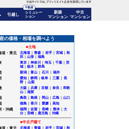
不動産
新築
中古
シミュレー
ム
引越し
ション
マンション
マンション
産の価格・相場を調べよう
■土地
海道・東北
北海道
|
青森
|
岩手
|
宮城
|
秋
田
|
山形
|
福島
東
東京
|
神奈川
|
埼玉
|
千葉
|
茨
城
|
栃木
|
群馬
陸
新潟
|
富山
|
石川
|
福井
部
愛知
|
静岡
|
岐阜
|
三重
|
長
野
|
山梨
畿
大阪
|
兵庫
|
京都
|
奈良
|
和歌
山
|
滋賀
国
鳥取
|
島根
|
岡山
|
広島
|
山口
国
徳島
|
香川
|
愛媛
|
高知
州・沖縄
福岡
|
佐賀
|
長崎
|
熊本
|
大
分
|
宮崎
|
鹿児島
|
沖縄
■中古戸建て
海道・東北
北海道
|
青森
|
岩手
|
宮城
|
秋