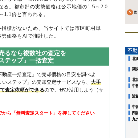
る。都市部の実勢価格は公示地価の1.5～2.0
～1.1倍と言われる。
指標がないため、当サイトでは市区町村単
勢価格をAIで推計した。
不動
売るなら複数社の査定を
北
ステップ」一括査定
関
不動産一括査定」で売却価格の目安を調べよ
北
まいステップ」の売却査定サービスなら、
大手
中
して査定依頼ができる
ので、ぜひ活用しよう（サ
近
中
選んでから「無料査定スタート」を押してください
四
九
相原町
旭町
大蔵町
小川
小野路町
小山ケ丘
小山町
金井
金井町
金森
上小山田町
木曽西
木曽東
木曽町
高ケ坂
下小山田町
真光寺
真光寺