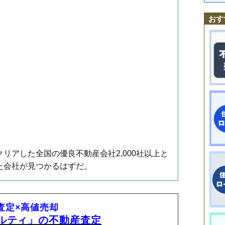
図師町
成瀬駅
忠生
町田駅
玉川学園
相原駅
つくし野
多摩境駅
鶴川
鶴川駅
鶴間
玉川学園前駅
常盤町
中町
成瀬
つくし野駅
成瀬が丘
成瀬台
すずかけ台駅
根岸
根岸町
南町田グランベリーパーク駅
野津田町
原町田
東玉川学園
広袴
広袴町
本町田
おす
南大谷
南つくし野
南成瀬
三輪町
三輪緑山
森野
薬師台
矢部町
山崎
能ケ谷
金森東
西成瀬
南町田
金井ケ丘
リアした全国の優良不動産会社2,000社以上と
た会社が見つかるはずだ。
I査定×高値売却
アルティ」の不動産査定