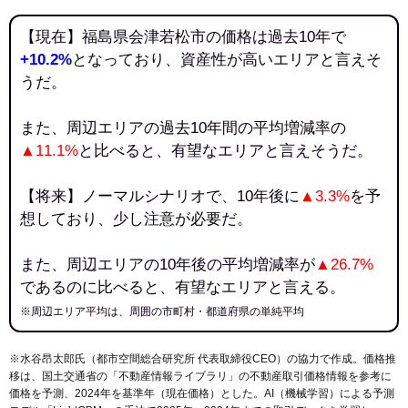
【現在】福島県会津若松市の価格は過去10年で
+10.2%
となっており、資産性が高いエリアと言えそ
うだ。
また、周辺エリアの過去10年間の平均増減率の
▲11.1%
と比べると、有望なエリアと言えそうだ。
【将来】ノーマルシナリオで、10年後に
▲3.3%
を予
想しており、少し注意が必要だ。
また、周辺エリアの10年後の平均増減率が
▲26.7%
であるのに比べると、有望なエリアと言える。
※周辺エリア平均は、周囲の市町村・都道府県の単純平均
※水谷昂太郎氏（都市空間総合研究所 代表取締役CEO）の協力で作成。価格推
移は、国土交通省の「
不動産情報ライブラリ
」の不動産取引価格情報を参考に
価格を予測、2024年を基準年（現在価格）とした。AI（機械学習）による予測