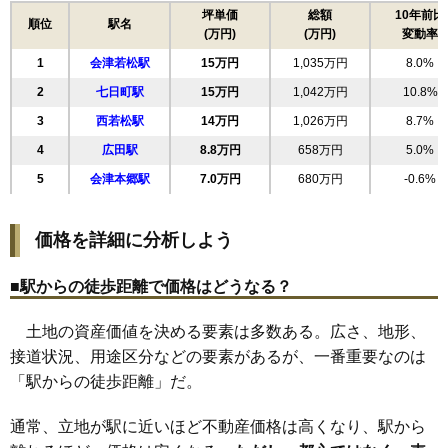
17
大町
18万円
1,470万円
8.9%
坪単価
総額
10年前比
順位
駅名
(万円)
(万円)
変動率
18
館脇町
18万円
982万円
14.1%
1
会津若松駅
15万円
1,035万円
8.0%
19
桜町
18万円
1,015万円
16.6%
2
七日町駅
15万円
1,042万円
10.8%
20
行仁町
18万円
1,276万円
9.7%
3
西若松駅
14万円
1,026万円
8.7%
21
相生町
18万円
1,399万円
10.7%
4
広田駅
8.8万円
658万円
5.0%
22
天神町
17万円
967万円
8.8%
5
会津本郷駅
7.0万円
680万円
-0.6%
23
山見町
17万円
1,168万円
14.3%
24
飯寺北
17万円
1,112万円
18.3%
価格を詳細に分析しよう
25
本町
17万円
1,058万円
9.8%
26
新横町
17万円
912万円
12.3%
■駅からの徒歩距離で価格はどうなる？
27
西年貢
16万円
987万円
11.2%
土地の資産価値を決める要素は多数ある。広さ、地形、
28
滝沢町
16万円
1,209万円
12.3%
接道状況、用途区分などの要素があるが、一番重要なのは
29
城北町
16万円
1,021万円
5.2%
「駅からの徒歩距離」だ。
30
古川町
16万円
967万円
14.1%
31
町北町上荒久田
16万円
1,060万円
11.2%
通常、立地が駅に近いほど不動産価格は高くなり、駅から
32
表町
16万円
1,092万円
11.8%