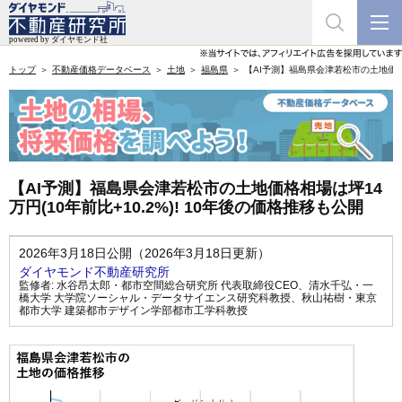
トップ
不動産価格データベース
土地
福島県
【AI予測】福島県会津若松市の土地価格相
【AI予測】福島県会津若松市の土地価格相場は坪14
万円(10年前比+10.2%)! 10年後の価格推移も公開
2026年3月18日公開（2026年3月18日更新）
ダイヤモンド不動産研究所
監修者:
水谷昂太郎・都市空間総合研究所 代表取締役CEO
、
清水千弘・一
橋大学 大学院ソーシャル・データサイエンス研究科教授
、
秋山祐樹・東京
都市大学 建築都市デザイン学部都市工学科教授