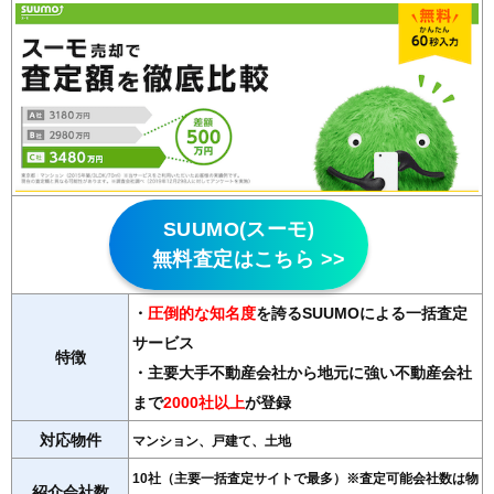
SUUMO(スーモ)
無料査定はこちら >>
・
圧倒的な知名度
を誇るSUUMOによる一括査定
サービス
特徴
・主要大手不動産会社から地元に強い不動産会社
まで
2000社以上
が登録
対応物件
マンション、戸建て、土地
10社（主要一括査定サイトで最多）※査定可能会社数は物
紹介会社数