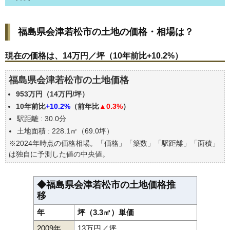
福島県会津若松市の土地の価格・相場は？
福島県会津若松市の土地の価格・相場は？
現在の価格は、14万円／坪（10年前比+10.2%）
価格を詳細に分析しよう
現在の価格は、14万円／坪（10年前比+10.2%）
駅からの徒歩距離で価格はどうなる？
福島県会津若松市の土地価格
福島県会津若松市の土地の過去の売買事例
953万円（14万円/坪）
公示地価はいくら
10年前比
+10.2%
（前年比
▲0.3%
）
エリアの将来性を人口予想から検討しよう
駅距離 : 30.0分
自分の年収でいくらの不動産が買える？
土地面積 : 228.1㎡（69.0坪）
※2024年時点の価格相場。「価格」「築数」「駅距離」「面積」
は独自に予測した値の中央値。
◆福島県会津若松市の土地価格推
移
年
坪（3.3㎡）単価
2009年
13万円／坪