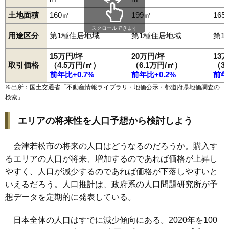
94
河東町郡山
2.5万円
114万円
-14.1%
土地面積
160㎡
199㎡
165
95
門田町堤沢
2.4万円
432万円
-7.6%
スクロールできます
用途区分
第1種住居地域
第1種住居地域
第1
96
河東町工業団地
2.0万円
1,182万円
-7.8%
15万円/坪
20万円/坪
13
97
神指町北四合
1.9万円
782万円
-6.6%
取引価格
（4.5万円/㎡）
（6.1万円/㎡）
（3
98
北会津町上米塚
1.7万円
840万円
-18.9%
前年比+0.7%
前年比+0.2%
前年
99
北会津町下米塚
1.6万円
270万円
-16.0%
※出所：国土交通省「
不動産情報ライブラリ・地価公示・都道府県地価調査の
検索
」
100
北会津町蟹川
1.5万円
66万円
-19.2%
エリアの将来性を人口予想から検討しよう
会津若松市の将来の人口はどうなるのだろうか。購入す
るエリアの人口が将来、増加するのであれば価格が上昇し
やすく、人口が減少するのであれば価格が下落しやすいと
いえるだろう。人口推計は、政府系の人口問題研究所が予
想データを定期的に発表している。
日本全体の人口はすでに減少傾向にある。2020年を100