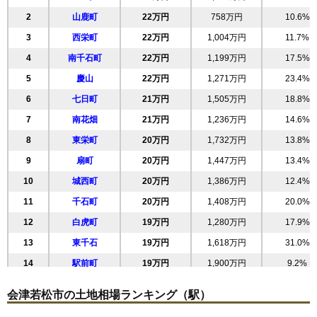
2
山鹿町
22万円
758万円
10.6%
3
西栄町
22万円
1,004万円
11.7%
4
南千石町
22万円
1,199万円
17.5%
5
慶山
22万円
1,271万円
23.4%
6
七日町
21万円
1,505万円
18.8%
7
南花畑
21万円
1,236万円
14.6%
8
東栄町
20万円
1,732万円
13.8%
9
扇町
20万円
1,447万円
13.4%
10
城西町
20万円
1,386万円
12.4%
11
千石町
20万円
1,408万円
20.0%
12
白虎町
19万円
1,280万円
17.9%
13
東千石
19万円
1,618万円
31.0%
14
駅前町
19万円
1,900万円
9.2%
15
中央
19万円
1,233万円
10.9%
会津若松市の土地相場ランキング（駅）
16
和田
19万円
1,114万円
15.8%