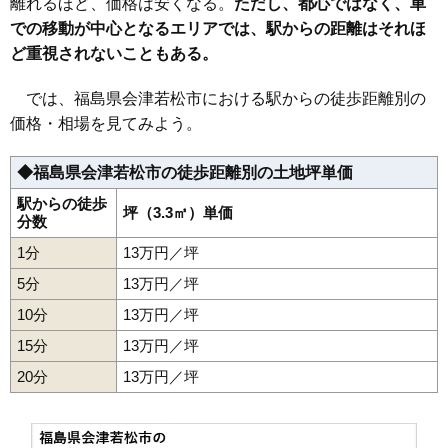
離れるほど、価格は安くなる。
ただし、都心ではなく、車
での移動が中心となるエリアでは、駅からの距離はそれほ
33
東年貢
16万円
1,043万円
11.6%
ど重視されないこともある。
34
米代
16万円
1,320万円
13.9%
35
一箕町八幡
16万円
1,025万円
11.3%
では、福島県会津若松市における駅からの徒歩距離別の
36
飯盛
16万円
1,113万円
19.8%
価格・相場を見てみよう。
37
一箕町亀賀
15万円
1,294万円
7.9%
◆福島県会津若松市の徒歩距離別の土地坪単価
38
門田町黒岩
15万円
1,011万円
8.9%
39
石堂町
15万円
622万円
7.4%
駅からの徒歩
坪（3.3㎡）単価
分数
40
宮町
14万円
1,340万円
6.9%
1分
13万円／坪
41
材木町
14万円
805万円
11.6%
5分
13万円／坪
42
北滝沢
14万円
1,164万円
10.2%
10分
13万円／坪
43
五月町
14万円
790万円
13.4%
15分
13万円／坪
44
西七日町
14万円
939万円
7.2%
20分
45
門田町飯寺
13万円／坪
14万円
937万円
12.4%
46
明和町
14万円
1,233万円
10.5%
47
川原町
14万円
896万円
10.6%