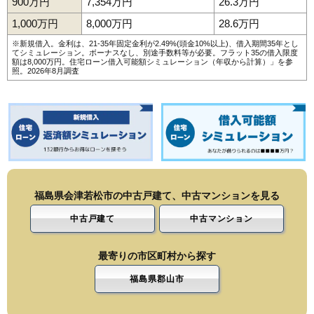
900万円
7,354万円
26.3万円
1,000万円
8,000万円
28.6万円
※新規借入。金利は、21-35年固定金利が2.49%(頭金10%以上)、借入期間35年とし
てシミュレーション。ボーナスなし、別途手数料等が必要。フラット35の借入限度
額は8,000万円。
住宅ローン借入可能額シミュレーション（年収から計算）
」を参
照。2026年8月調査
福島県会津若松市の中古戸建て、中古マンションを見る
中古戸建て
中古マンション
最寄りの市区町村から探す
福島県郡山市