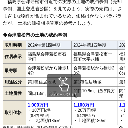
63
宝町
12万円
645万円
8.5%
福島県会津若松市付近での実際の土地の成約事例（売却
事例、国土交通省公開）を見てみよう。実際の売買は、さ
64
蚕養町
12万円
1,062万円
2.8%
まざまな物件が含まれているため、価格はかなりバラバラ
65
天寧寺町
12万円
731万円
6.3%
だが、 土地の価格相場算定の参考としよう。
66
栄町
11万円
757万円
6.1%
67
門田町徳久
11万円
1,131万円
7.3%
◆会津若松市の土地の成約事例
68
東山町石山
11万円
651万円
4.2%
取引時期
2024年第1四半期
2024年第1四半期
20
69
日吉町
11万円
668万円
6.8%
福島県会津若松市石
福島県会津若松市一
福島
住居表示
70
鶴賀町
9.9万円
835万円
0.9%
堂町
箕町大字八幡
川町
71
門田町御山
9.6万円
806万円
2.9%
会津若松駅から徒歩1
会津若松駅から徒歩2
会津
最寄駅
4分
3分
8分
72
門田町年貢町
8.4万円
527万円
0.3%
用途区分
第1種住居地域
第1種住居地域
第1
北会津町水季の
73
8.1万円
704万円
1.9%
里
間口10.8m、ほぼ長方
間口
土地属性
間口13m、台形
スクロールできます
形
形
74
河東町浅山
7.7万円
544万円
0.0%
相生町
旭町
飯盛
石堂町
一箕町亀賀
一箕町鶴賀
一箕町八幡
インター西
駅前町
大塚
大戸町芦牧
大戸町上三寄
大町
御旗町
1,000万円
1,100万円
1,1
75
真宮新町南
7.1万円
707万円
4.2%
表町
金川町
河東町浅山
河東町金田
河東町郡山
河東町東長原
・18万円/坪
・20万円/坪
・1
河東町広田
河東町南高野
川原町
北会津町蟹川
取引価格
76
河東町広田
7.0万円
565万円
3.4%
（5.4万円/m²）
（6.1万円/m²）
（4.
北会津町上米塚
北会津町下米塚
北会津町水季の里
北滝沢
・土地面積185㎡
・土地面積180㎡
・土
行仁町
慶山
神指町北四合
神指町黒川
神指町南四合
77
神指町南四合
6.6万円
477万円
-0.8%
高野町上高野
高野町中沼
蚕養町
材木町
栄町
桜町
五月町
※参考：国土交通省「
不動産情報ライブラリ
」