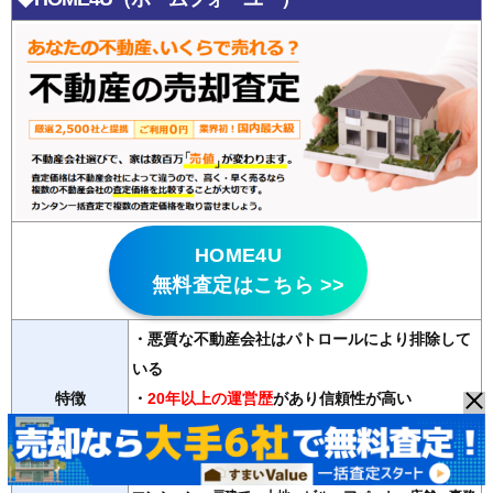
HOME4U
無料査定はこちら >>
・悪質な不動産会社はパトロールにより排除して
いる
特徴
・
20年以上の運営歴
があり信頼性が高い
・2500社の登録会社から最大6社の査定が無料で
受け取れる