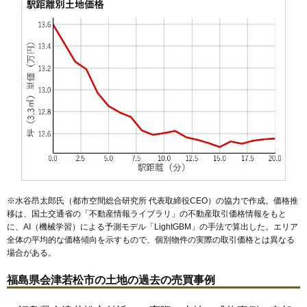
48
湯川町
14万円
1,213万円
9.8%
49
八日町
13万円
789万円
9.3%
50
門田町日吉
13万円
994万円
2.7%
51
金川町
13万円
869万円
10.1%
52
日新町
13万円
838万円
7.3%
53
城東町
13万円
584万円
8.2%
54
幕内東町
13万円
765万円
17.0%
55
中島町
13万円
1,511万円
7.6%
56
御旗町
13万円
688万円
13.1%
57
住吉町
13万円
835万円
12.0%
※水谷昂太郎氏（都市空間総合研究所 代表取締役CEO）の協力で作成。価格推
58
花春町
13万円
1,011万円
11.4%
移は、国土交通省の「
不動産情報ライブラリ
」の不動産取引価格情報をもと
に、AI（機械学習）による予測モデル「LightGBM」の手法で算出した。エリア
59
インター西
13万円
6,776万円
10.1%
全体の平均的な価格傾向を示すもので、個別物件の実際の取引価格とは異なる
60
柳原町
12万円
747万円
12.4%
場合がある。
61
門田町中野
12万円
554万円
-2.2%
福島県会津若松市の土地の過去の売買事例
62
大塚
12万円
763万円
8.3%