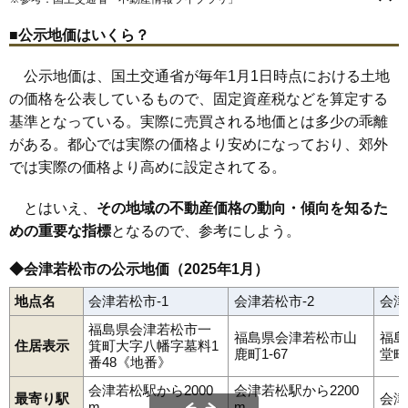
78
大戸町芦牧
6.6万円
335万円
4.6%
城西町
城東町
城北町
新横町
住吉町
千石町
宝町
滝沢町
館脇町
中央
広田駅
鶴賀町
会津若松駅
天神町
天寧寺町
七日町駅
中島町
西若松駅
七日町
会津本郷駅
西栄町
西七日町
79
東山町湯本
6.6万円
316万円
-10.5%
■公示地価はいくら？
西年貢
日新町
花春町
東栄町
東千石
東年貢
東山町石山
東山町湯本
日吉町
古川町
本町
幕内東町
町北町上荒久田
80
町北町谷地
6.5万円
144万円
-6.5%
町北町始
町北町藤室
町北町谷地
真宮新町北
真宮新町南
公示地価は、国土交通省が毎年1月1日時点における土地
南千石町
南花畑
宮町
明和町
門田町一ノ堰
門田町御山
81
河東町南高野
6.2万円
454万円
-0.4%
門田町黒岩
門田町工業団地
門田町堤沢
門田町徳久
の価格を公表しているもので、固定資産税などを算定する
門田町中野
門田町飯寺
門田町年貢町
門田町日吉
柳原町
82
河東町金田
5.7万円
377万円
-1.8%
基準となっている。実際に売買される地価とは多少の乖離
山鹿町
湯川町
八日町
米代
和田
河東町工業団地
飯寺北
扇町
白虎町
山見町
83
町北町始
5.6万円
691万円
1.5%
がある。都心では実際の価格より安めになっており、郊外
84
門田町工業団地
5.2万円
3,145万円
5.2%
では実際の価格より高めに設定されてる。
85
河東町東長原
5.1万円
321万円
-10.0%
とはいえ、
その地域の不動産価格の動向・傾向を知るた
86
真宮新町北
5.1万円
1,005万円
0.3%
めの重要な指標
となるので、参考にしよう。
87
一箕町鶴賀
4.8万円
714万円
0.7%
◆会津若松市の公示地価（2025年1月）
88
門田町一ノ堰
4.7万円
1,097万円
0.8%
89
神指町黒川
4.0万円
405万円
-4.4%
地点名
会津若松市-1
会津若松市-2
会津
90
高野町上高野
3.5万円
731万円
3.0%
福島県会津若松市一
福島県会津若松市山
福島
住居表示
箕町大字八幡字墓料1
91
高野町中沼
3.0万円
584万円
-7.2%
鹿町1-67
堂町6
番48《地番》
92
大戸町上三寄
2.9万円
120万円
-8.4%
会津若松駅から2000
会津若松駅から2200
最寄り駅
会津
93
町北町藤室
2.8万円
183万円
-6.6%
m
m