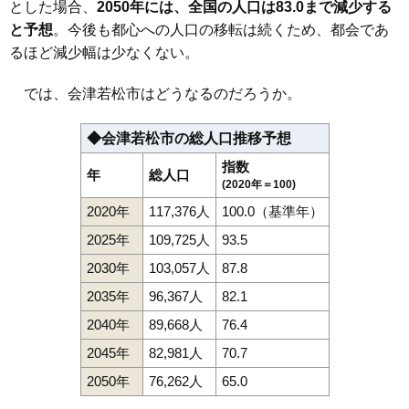
とした場合、
2050年には、全国の人口は83.0まで減少する
と予想
。今後も都心への人口の移転は続くため、都会であ
るほど減少幅は少なくない。
では、会津若松市はどうなるのだろうか。
◆会津若松市の総人口推移予想
指数
年
総人口
(2020年＝100)
2020年
117,376人
100.0（基準年）
2025年
109,725人
93.5
2030年
103,057人
87.8
2035年
96,367人
82.1
2040年
89,668人
76.4
2045年
82,981人
70.7
2050年
76,262人
65.0