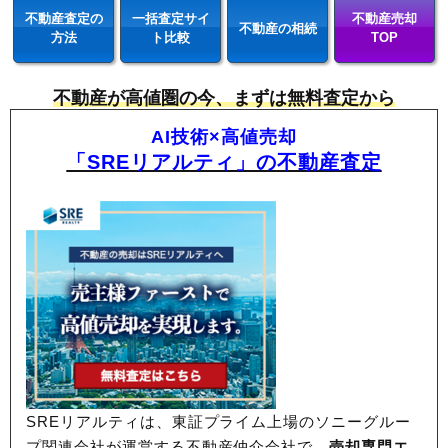
不動産査定の
一括査定サイ
不動産売却
不動産の相続
方法
ト比較
TOP
不動産が高値圏の今、まずは無料査定から
AI技術×高値売却
「SREリアルティ」の不動産査定
SREリアルティは、東証プライム上場のソニーグルー
プ関連会社が運営する不動産仲介会社で、
売却専門エ