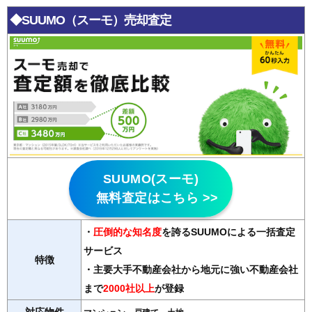
◆SUUMO（スーモ）売却査定
SUUMO(スーモ)
無料査定はこちら >>
・
圧倒的な知名度
を誇るSUUMOによる一括査定
サービス
特徴
・主要大手不動産会社から地元に強い不動産会社
まで
2000社以上
が登録