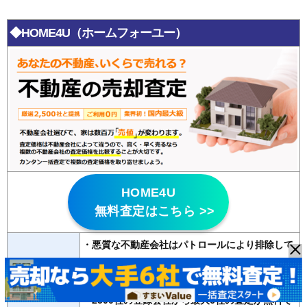
◆HOME4U（ホームフォーユー）
HOME4U
無料査定はこちら >>
・悪質な不動産会社はパトロールにより排除して
いる
特徴
・
20年以上の運営歴
があり信頼性が高い
・2500社の登録会社から最大6社の査定が無料で