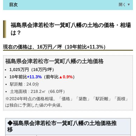
目次
開く ▼
福島県会津若松市一箕町八幡の土地の価格・相場
福島県会津若松市一箕町八幡の土地の価格・相場
は？
は？
現在の価格は、16万円／坪（10年前比+11.3%）
価格を詳細に分析しよう
現在の価格は、16万円／坪（10年前比+11.3%）
駅からの徒歩距離で価格はどうなる？
福島県会津若松市一箕町八幡の土地価格
福島県会津若松市一箕町八幡の土地の過去の売買事
例
1,025万円（16万円/坪）
公示地価はいくら
10年前比
+11.3%
（前年比
▲0.9%
）
駅距離 : 24.0分
エリアの将来性を人口予想から検討しよう
土地面積 : 218.2㎡（66.0坪）
自分の年収でいくらの不動産が買える？
※2024年時点の価格相場。「価格」「築数」「駅距離」「面積」
は独自に予測した値の中央値。
◆福島県会津若松市一箕町八幡の土地価格推
移