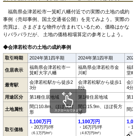
63
宝町
12万円
645万円
8.5%
福島県会津若松市一箕町八幡付近での実際の土地の成約
64
蚕養町
12万円
1,062万円
2.8%
事例（売却事例、国土交通省公開）を見てみよう。実際の
65
天寧寺町
12万円
731万円
6.3%
売買は、さまざまな物件が含まれているため、価格はかな
66
栄町
11万円
757万円
6.1%
りバラバラだが、 土地の価格相場算定の参考としよう。
67
門田町徳久
11万円
1,131万円
7.3%
◆会津若松市の土地の成約事例
68
東山町石山
11万円
651万円
4.2%
取引時期
2024年第1四半期
2024年第1四半期
20
69
日吉町
11万円
668万円
6.8%
70
鶴賀町
9.9万円
835万円
0.9%
福島県会津若松市一
福島県会津若松市金
福島
住居表示
箕町大字八幡
川町
堂町
71
門田町御山
9.6万円
806万円
2.9%
会津若松駅から徒歩2
会津若松駅から徒歩1
会津
72
門田町年貢町
8.4万円
527万円
0.3%
最寄駅
3分
8分
4分
北会津町水季の
73
8.1万円
704万円
1.9%
用途区分
第1種住居地域
第1種住居地域
第1
里
相生町
旭町
飯盛
石堂町
一箕町亀賀
一箕町鶴賀
一箕町八幡
間口10.8m、ほぼ長方
間口15.9m、ほぼ長方
74
河東町浅山
7.7万円
544万円
0.0%
土地属性
間口
インター西
駅前町
大塚
大戸町芦牧
大戸町上三寄
大町
御旗町
スクロールできます
形
形
表町
金川町
河東町浅山
河東町金田
河東町郡山
河東町東長原
75
真宮新町南
7.1万円
707万円
4.2%
河東町広田
河東町南高野
川原町
北会津町蟹川
1,100万円
1,100万円
1,0
北会津町上米塚
北会津町下米塚
北会津町水季の里
北滝沢
76
河東町広田
7.0万円
565万円
3.4%
・20万円/坪
・16万円/坪
・1
行仁町
慶山
神指町北四合
神指町黒川
神指町南四合
取引価格
（6.1万円/m²）
（4.8万円/m²）
（5.
高野町上高野
高野町中沼
蚕養町
材木町
栄町
桜町
五月町
77
神指町南四合
6.6万円
477万円
-0.8%