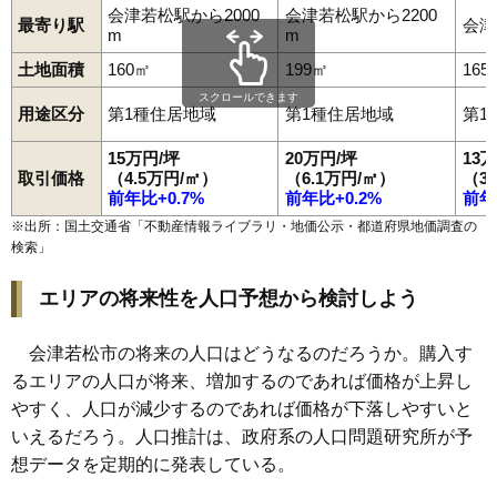
93
町北町藤室
2.8万円
183万円
-6.6%
会津若松駅から2000
会津若松駅から2200
最寄り駅
会津
m
m
94
河東町郡山
2.5万円
114万円
-14.1%
土地面積
160㎡
199㎡
165
95
門田町堤沢
2.4万円
432万円
-7.6%
スクロールできます
96
河東町工業団地
2.0万円
1,182万円
-7.8%
用途区分
第1種住居地域
第1種住居地域
第1
97
神指町北四合
1.9万円
782万円
-6.6%
15万円/坪
20万円/坪
13
98
北会津町上米塚
1.7万円
840万円
-18.9%
取引価格
（4.5万円/㎡）
（6.1万円/㎡）
（3
前年比+0.7%
前年比+0.2%
前年
99
北会津町下米塚
1.6万円
270万円
-16.0%
※出所：国土交通省「
不動産情報ライブラリ・地価公示・都道府県地価調査の
100
北会津町蟹川
1.5万円
66万円
-19.2%
検索
」
エリアの将来性を人口予想から検討しよう
会津若松市の将来の人口はどうなるのだろうか。購入す
るエリアの人口が将来、増加するのであれば価格が上昇し
やすく、人口が減少するのであれば価格が下落しやすいと
いえるだろう。人口推計は、政府系の人口問題研究所が予
想データを定期的に発表している。