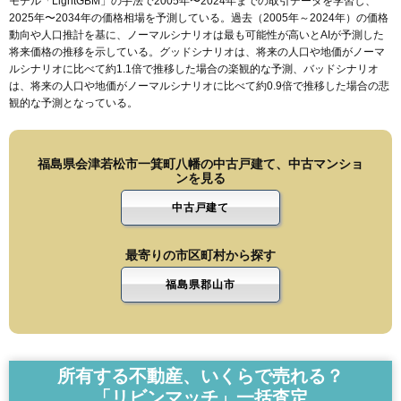
モデル「LightGBM」の手法で2005年〜2024年までの取引データを学習し、
2025年〜2034年の価格相場を予測している。過去（2005年～2024年）の価格
動向や人口推計を基に、ノーマルシナリオは最も可能性が高いとAIが予測した
将来価格の推移を示している。グッドシナリオは、将来の人口や地価がノーマ
ルシナリオに比べて約1.1倍で推移した場合の楽観的な予測、バッドシナリオ
は、将来の人口や地価がノーマルシナリオに比べて約0.9倍で推移した場合の悲
観的な予測となっている。
福島県会津若松市一箕町八幡の中古戸建て、中古マンショ
ンを見る
中古戸建て
最寄りの市区町村から探す
福島県郡山市
所有する不動産、いくらで売れる？
「リビンマッチ」一括査定