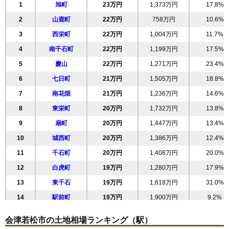
1
旭町
23万円
1,373万円
17.8%
2
山鹿町
22万円
758万円
10.6%
3
西栄町
22万円
1,004万円
11.7%
4
南千石町
22万円
1,199万円
17.5%
5
慶山
22万円
1,271万円
23.4%
6
七日町
21万円
1,505万円
18.8%
7
南花畑
21万円
1,236万円
14.6%
8
東栄町
20万円
1,732万円
13.8%
9
扇町
20万円
1,447万円
13.4%
10
城西町
20万円
1,386万円
12.4%
11
千石町
20万円
1,408万円
20.0%
12
白虎町
19万円
1,280万円
17.9%
13
東千石
19万円
1,618万円
31.0%
14
駅前町
19万円
1,900万円
9.2%
15
中央
19万円
1,233万円
10.9%
会津若松市の土地相場ランキング（駅）
16
和田
19万円
1,114万円
15.8%