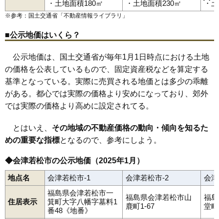
・土地面積180㎡
・土地面積230㎡
・土
城西町
城東町
城北町
新横町
住吉町
千石町
宝町
滝沢町
館脇町
78
大戸町芦牧
6.6万円
335万円
4.6%
中央
広田駅
鶴賀町
会津若松駅
天神町
天寧寺町
七日町駅
中島町
西若松駅
七日町
会津本郷駅
西栄町
西七日町
※参考：国土交通省「
不動産情報ライブラリ
」
西年貢
日新町
花春町
東栄町
東千石
東年貢
東山町石山
79
東山町湯本
6.6万円
316万円
-10.5%
東山町湯本
日吉町
古川町
本町
幕内東町
町北町上荒久田
■公示地価はいくら？
町北町始
町北町藤室
町北町谷地
真宮新町北
真宮新町南
80
町北町谷地
6.5万円
144万円
-6.5%
南千石町
南花畑
宮町
明和町
門田町一ノ堰
門田町御山
門田町黒岩
門田町工業団地
門田町堤沢
門田町徳久
81
河東町南高野
6.2万円
454万円
-0.4%
公示地価は、国土交通省が毎年1月1日時点における土地
門田町中野
門田町飯寺
門田町年貢町
門田町日吉
柳原町
山鹿町
湯川町
八日町
米代
和田
河東町工業団地
飯寺北
扇町
82
河東町金田
5.7万円
377万円
-1.8%
の価格を公表しているもので、固定資産税などを算定する
白虎町
山見町
基準となっている。実際に売買される地価とは多少の乖離
83
町北町始
5.6万円
691万円
1.5%
がある。都心では実際の価格より安めになっており、郊外
84
門田町工業団地
5.2万円
3,145万円
5.2%
では実際の価格より高めに設定されてる。
85
河東町東長原
5.1万円
321万円
-10.0%
86
真宮新町北
5.1万円
1,005万円
0.3%
とはいえ、
その地域の不動産価格の動向・傾向を知るた
87
一箕町鶴賀
4.8万円
714万円
0.7%
めの重要な指標
となるので、参考にしよう。
88
門田町一ノ堰
4.7万円
1,097万円
0.8%
◆会津若松市の公示地価（2025年1月）
89
神指町黒川
4.0万円
405万円
-4.4%
地点名
会津若松市-1
会津若松市-2
会津
90
高野町上高野
3.5万円
731万円
3.0%
福島県会津若松市一
91
高野町中沼
3.0万円
584万円
-7.2%
福島県会津若松市山
福島
住居表示
箕町大字八幡字墓料1
鹿町1-67
堂町6
92
大戸町上三寄
2.9万円
120万円
-8.4%
番48《地番》