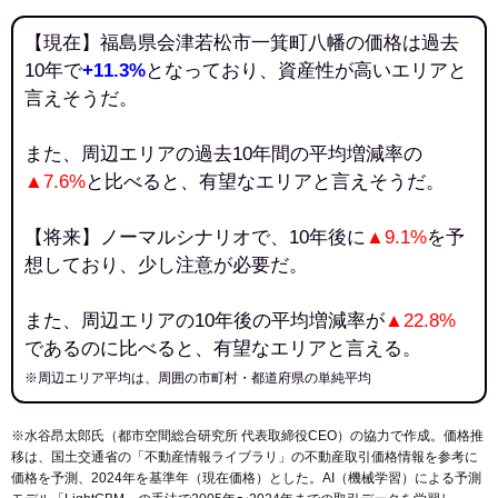
【現在】福島県会津若松市一箕町八幡の価格は過去
10年で
+11.3%
となっており、資産性が高いエリアと
言えそうだ。
また、周辺エリアの過去10年間の平均増減率の
▲7.6%
と比べると、有望なエリアと言えそうだ。
【将来】ノーマルシナリオで、10年後に
▲9.1%
を予
想しており、少し注意が必要だ。
また、周辺エリアの10年後の平均増減率が
▲22.8%
であるのに比べると、有望なエリアと言える。
※周辺エリア平均は、周囲の市町村・都道府県の単純平均
※水谷昂太郎氏（都市空間総合研究所 代表取締役CEO）の協力で作成。価格推
移は、国土交通省の「
不動産情報ライブラリ
」の不動産取引価格情報を参考に
価格を予測、2024年を基準年（現在価格）とした。AI（機械学習）による予測