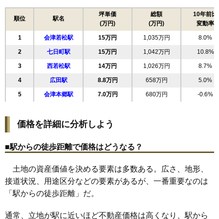
17
大町
18万円
1,470万円
8.9%
坪単価
総額
10年前比
順位
駅名
(万円)
(万円)
変動率
18
館脇町
18万円
982万円
14.1%
1
会津若松駅
15万円
1,035万円
8.0%
19
桜町
18万円
1,015万円
16.6%
2
七日町駅
15万円
1,042万円
10.8%
20
行仁町
18万円
1,276万円
9.7%
3
西若松駅
14万円
1,026万円
8.7%
21
相生町
18万円
1,399万円
10.7%
4
広田駅
8.8万円
658万円
5.0%
22
天神町
17万円
967万円
8.8%
5
会津本郷駅
7.0万円
680万円
-0.6%
23
山見町
17万円
1,168万円
14.3%
24
飯寺北
17万円
1,112万円
18.3%
価格を詳細に分析しよう
25
本町
17万円
1,058万円
9.8%
26
新横町
17万円
912万円
12.3%
■駅からの徒歩距離で価格はどうなる？
27
西年貢
16万円
987万円
11.2%
土地の資産価値を決める要素は多数ある。広さ、地形、
28
滝沢町
16万円
1,209万円
12.3%
接道状況、用途区分などの要素があるが、一番重要なのは
29
城北町
16万円
1,021万円
5.2%
「駅からの徒歩距離」だ。
30
古川町
16万円
967万円
14.1%
31
町北町上荒久田
16万円
1,060万円
11.2%
通常、立地が駅に近いほど不動産価格は高くなり、駅から