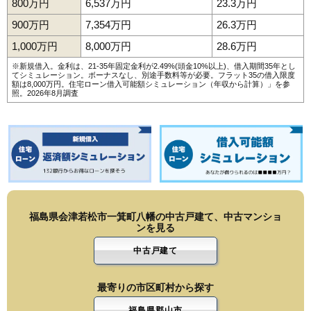
800万円
6,537万円
23.3万円
900万円
7,354万円
26.3万円
1,000万円
8,000万円
28.6万円
※新規借入。金利は、21-35年固定金利が2.49%(頭金10%以上)、借入期間35年とし
てシミュレーション。ボーナスなし、別途手数料等が必要。フラット35の借入限度
額は8,000万円。
住宅ローン借入可能額シミュレーション（年収から計算）
」を参
照。2026年8月調査
福島県会津若松市一箕町八幡の中古戸建て、中古マンショ
ンを見る
中古戸建て
最寄りの市区町村から探す
福島県郡山市