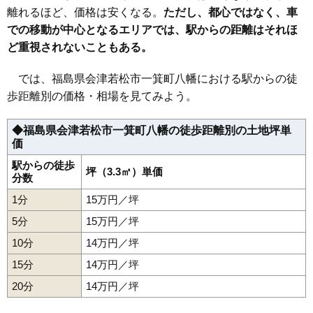
32
表町
16万円
1,092万円
11.8%
離れるほど、価格は安くなる。
ただし、都心ではなく、車
での移動が中心となるエリアでは、駅からの距離はそれほ
33
東年貢
16万円
1,043万円
11.6%
ど重視されないこともある。
34
米代
16万円
1,320万円
13.9%
35
一箕町八幡
16万円
1,025万円
11.3%
では、福島県会津若松市一箕町八幡における駅からの徒
36
飯盛
16万円
1,113万円
19.8%
歩距離別の価格・相場を見てみよう。
37
一箕町亀賀
15万円
1,294万円
7.9%
◆福島県会津若松市一箕町八幡の徒歩距離別の土地坪単
38
門田町黒岩
15万円
1,011万円
8.9%
価
39
石堂町
15万円
622万円
7.4%
駅からの徒歩
40
宮町
坪（3.3㎡）単価
14万円
1,340万円
6.9%
分数
41
材木町
14万円
805万円
11.6%
1分
15万円／坪
42
北滝沢
14万円
1,164万円
10.2%
5分
15万円／坪
43
五月町
14万円
790万円
13.4%
10分
14万円／坪
44
西七日町
14万円
939万円
7.2%
15分
14万円／坪
45
門田町飯寺
14万円
937万円
12.4%
20分
14万円／坪
46
明和町
14万円
1,233万円
10.5%
47
川原町
14万円
896万円
10.6%