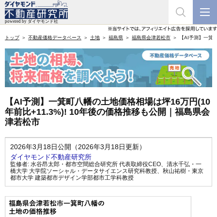
トップ
不動産価格データベース
土地
福島県
福島県会津若松市
【AI予測】一箕町
【AI予測】一箕町八幡の土地価格相場は坪16万円(10
年前比+11.3%)! 10年後の価格推移も公開｜福島県会
津若松市
2026年3月18日公開（2026年3月18日更新）
ダイヤモンド不動産研究所
監修者:
水谷昂太郎・都市空間総合研究所 代表取締役CEO
、
清水千弘・一
橋大学 大学院ソーシャル・データサイエンス研究科教授
、
秋山祐樹・東京
都市大学 建築都市デザイン学部都市工学科教授