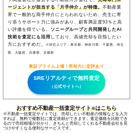
ージェントが担当する「片手仲介」が特徴。
不動産業
界で一般的な両手仲介にとらわれないため、
売主に寄
り添うサポート力に強みがあり、顧客満足度93％と高
い評価を得ている。
ソニーグループと共同開発したAI
技術を査定にも活用
しており、高値売却を目指したい
方におすすめだ。
※対応エリア：東京都、神奈川県、千葉県、埼玉
県、大阪府、兵庫県、京都府
東証プライム上場！売却力に定評あり
SREリアルティで無料査定
（公式サイトへ）
おすすめ不動産一括査定サイト
はこちら
※
※不動産一括査定サイトでは、売却したい不動産の情報などを入力
すれば、無料で複数社に査定依頼ができます。査定価格を比較でき
るので売却相場が分かり、きちんと売却してくれる不動産会社を見
つけやすくなる便利なサービスです。