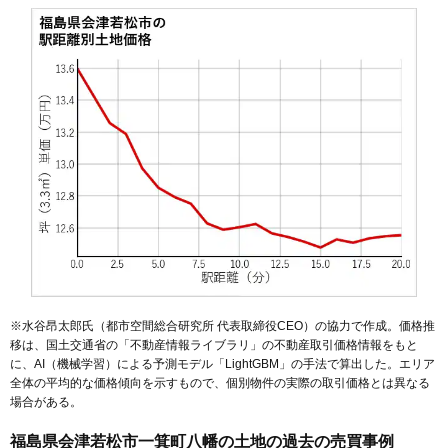
48
湯川町
14万円
1,213万円
9.8%
49
八日町
13万円
789万円
9.3%
50
門田町日吉
13万円
994万円
2.7%
51
金川町
13万円
869万円
10.1%
52
日新町
13万円
838万円
7.3%
53
城東町
13万円
584万円
8.2%
54
幕内東町
13万円
765万円
17.0%
55
中島町
13万円
1,511万円
7.6%
56
御旗町
13万円
688万円
13.1%
57
住吉町
13万円
835万円
12.0%
58
花春町
13万円
1,011万円
11.4%
※水谷昂太郎氏（都市空間総合研究所 代表取締役CEO）の協力で作成。価格推
移は、国土交通省の「
不動産情報ライブラリ
」の不動産取引価格情報をもと
59
インター西
13万円
6,776万円
10.1%
に、AI（機械学習）による予測モデル「LightGBM」の手法で算出した。エリア
60
柳原町
12万円
747万円
12.4%
全体の平均的な価格傾向を示すもので、個別物件の実際の取引価格とは異なる
場合がある。
61
門田町中野
12万円
554万円
-2.2%
62
大塚
12万円
763万円
8.3%
福島県会津若松市一箕町八幡の土地の過去の売買事例