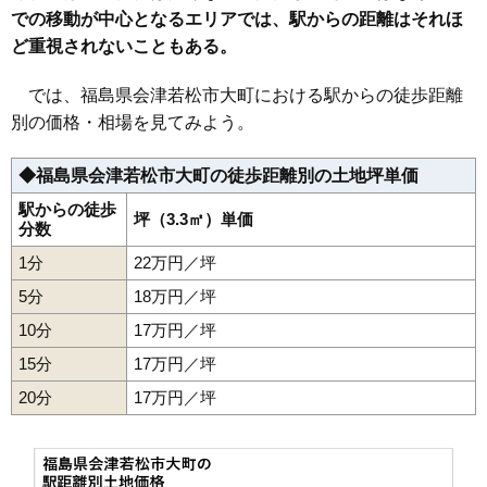
での移動が中心となるエリアでは、駅からの距離はそれほ
33
東年貢
16万円
1,043万円
11.6%
ど重視されないこともある。
34
米代
16万円
1,320万円
13.9%
35
一箕町八幡
16万円
1,025万円
11.3%
では、福島県会津若松市大町における駅からの徒歩距離
36
飯盛
16万円
1,113万円
19.8%
別の価格・相場を見てみよう。
37
一箕町亀賀
15万円
1,294万円
7.9%
◆福島県会津若松市大町の徒歩距離別の土地坪単価
38
門田町黒岩
15万円
1,011万円
8.9%
39
石堂町
15万円
622万円
7.4%
駅からの徒歩
坪（3.3㎡）単価
分数
40
宮町
14万円
1,340万円
6.9%
1分
22万円／坪
41
材木町
14万円
805万円
11.6%
5分
18万円／坪
42
北滝沢
14万円
1,164万円
10.2%
10分
17万円／坪
43
五月町
14万円
790万円
13.4%
15分
17万円／坪
44
西七日町
14万円
939万円
7.2%
20分
45
門田町飯寺
17万円／坪
14万円
937万円
12.4%
46
明和町
14万円
1,233万円
10.5%
47
川原町
14万円
896万円
10.6%