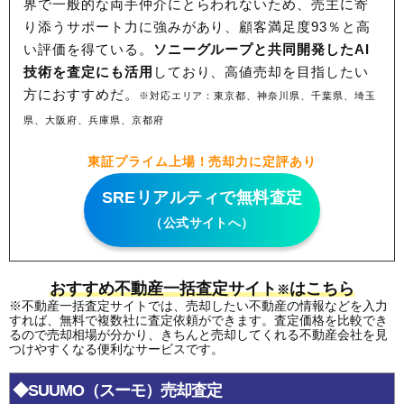
界で一般的な両手仲介にとらわれないため、
売主に寄
り添うサポート力に強みがあり、顧客満足度93％と高
い評価を得ている。
ソニーグループと共同開発したAI
技術を査定にも活用
しており、高値売却を目指したい
方におすすめだ。
※対応エリア：東京都、神奈川県、千葉県、埼玉
県、大阪府、兵庫県、京都府
東証プライム上場！売却力に定評あり
SREリアルティで無料査定
（公式サイトへ）
おすすめ不動産一括査定サイト
はこちら
※
※不動産一括査定サイトでは、売却したい不動産の情報などを入力
すれば、無料で複数社に査定依頼ができます。査定価格を比較でき
るので売却相場が分かり、きちんと売却してくれる不動産会社を見
つけやすくなる便利なサービスです。
◆SUUMO（スーモ）売却査定