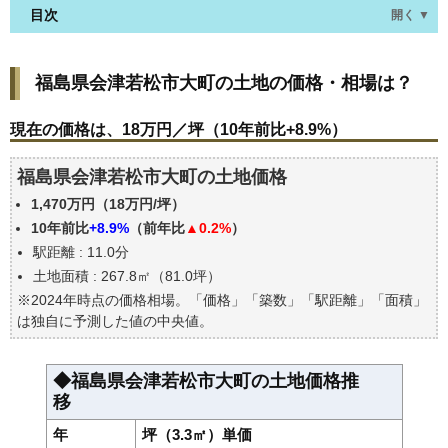
目次
開く ▼
福島県会津若松市大町の土地の価格・相場は？
福島県会津若松市大町の土地の価格・相場は？
現在の価格は、18万円／坪（10年前比+8.9%）
価格を詳細に分析しよう
現在の価格は、18万円／坪（10年前比+8.9%）
駅からの徒歩距離で価格はどうなる？
福島県会津若松市大町の土地価格
福島県会津若松市大町の土地の過去の売買事例
1,470万円（18万円/坪）
公示地価はいくら
10年前比
+8.9%
（前年比
▲0.2%
）
エリアの将来性を人口予想から検討しよう
駅距離 : 11.0分
自分の年収でいくらの不動産が買える？
土地面積 : 267.8㎡（81.0坪）
※2024年時点の価格相場。「価格」「築数」「駅距離」「面積」
は独自に予測した値の中央値。
◆福島県会津若松市大町の土地価格推
移
年
坪（3.3㎡）単価