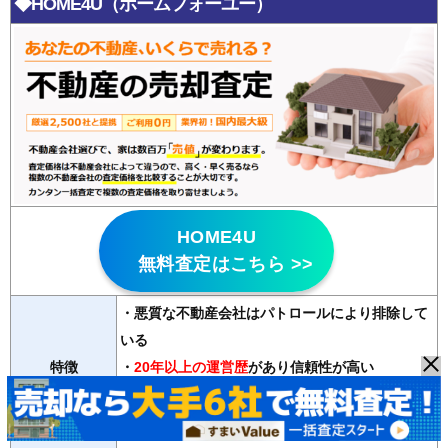
◆HOME4U（ホームフォーユー）
HOME4U
無料査定はこちら >>
・悪質な不動産会社はパトロールにより排除して
いる
特徴
・
20年以上の運営歴
があり信頼性が高い
・2500社の登録会社から最大6社の査定が無料で
受け取れる