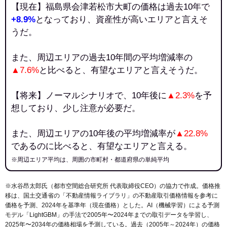
【現在】福島県会津若松市大町の価格は過去10年で
+8.9%
となっており、資産性が高いエリアと言えそ
うだ。
また、周辺エリアの過去10年間の平均増減率の
▲7.6%
と比べると、有望なエリアと言えそうだ。
【将来】ノーマルシナリオで、10年後に
▲2.3%
を予
想しており、少し注意が必要だ。
また、周辺エリアの10年後の平均増減率が
▲22.8%
であるのに比べると、有望なエリアと言える。
※周辺エリア平均は、周囲の市町村・都道府県の単純平均
※水谷昂太郎氏（都市空間総合研究所 代表取締役CEO）の協力で作成。価格推
移は、国土交通省の「
不動産情報ライブラリ
」の不動産取引価格情報を参考に
価格を予測、2024年を基準年（現在価格）とした。AI（機械学習）による予測
モデル「LightGBM」の手法で2005年〜2024年までの取引データを学習し、
2025年〜2034年の価格相場を予測している。過去（2005年～2024年）の価格