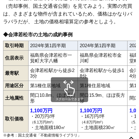
（売却事例、国土交通省公開）を見てみよう。実際の売買
64
蚕養町
12万円
1,062万円
2.8%
は、さまざまな物件が含まれているため、価格はかなりバ
65
天寧寺町
12万円
731万円
6.3%
ラバラだが、 土地の価格相場算定の参考としよう。
66
栄町
11万円
757万円
6.1%
67
門田町徳久
11万円
1,131万円
7.3%
◆会津若松市の土地の成約事例
68
東山町石山
11万円
651万円
4.2%
取引時期
2024年第1四半期
2024年第1四半期
20
69
日吉町
11万円
668万円
6.8%
福島県会津若松市一
福島県会津若松市金
福島
住居表示
70
鶴賀町
9.9万円
835万円
0.9%
箕町大字八幡
川町
堂町
71
門田町御山
9.6万円
806万円
2.9%
会津若松駅から徒歩2
会津若松駅から徒歩1
会津
最寄駅
3分
8分
4分
72
門田町年貢町
8.4万円
527万円
0.3%
用途区分
第1種住居地域
第1種住居地域
第1
北会津町水季の
73
8.1万円
704万円
1.9%
里
間口10.8m、ほぼ長方
間口15.9m、ほぼ長方
土地属性
間口
スクロールできます
形
形
74
河東町浅山
7.7万円
544万円
0.0%
相生町
旭町
飯盛
石堂町
一箕町亀賀
一箕町鶴賀
一箕町八幡
1,100万円
1,100万円
1,0
75
真宮新町南
7.1万円
707万円
4.2%
インター西
駅前町
大塚
大戸町芦牧
大戸町上三寄
大町
御旗町
・20万円/坪
・16万円/坪
・1
表町
金川町
河東町浅山
河東町金田
河東町郡山
河東町東長原
取引価格
76
河東町広田
7.0万円
565万円
3.4%
河東町広田
河東町南高野
川原町
北会津町蟹川
（6.1万円/m²）
（4.8万円/m²）
（5.
北会津町上米塚
北会津町下米塚
北会津町水季の里
北滝沢
・土地面積180㎡
・土地面積230㎡
・土
77
神指町南四合
6.6万円
477万円
-0.8%
行仁町
慶山
神指町北四合
神指町黒川
神指町南四合
※参考：国土交通省「
不動産情報ライブラリ
」
高野町上高野
高野町中沼
蚕養町
材木町
栄町
桜町
五月町
78
大戸町芦牧
6.6万円
335万円
4.6%