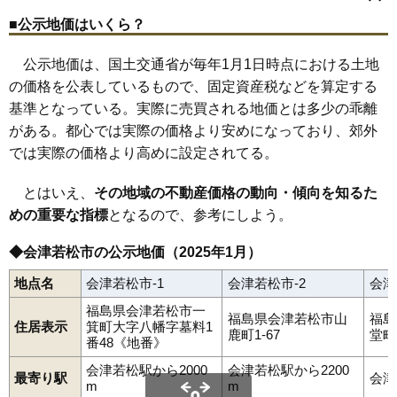
城西町
城東町
城北町
新横町
住吉町
千石町
宝町
滝沢町
館脇町
中央
広田駅
鶴賀町
会津若松駅
天神町
天寧寺町
七日町駅
中島町
西若松駅
七日町
会津本郷駅
西栄町
西七日町
79
東山町湯本
6.6万円
316万円
-10.5%
■公示地価はいくら？
西年貢
日新町
花春町
東栄町
東千石
東年貢
東山町石山
80
町北町谷地
6.5万円
144万円
-6.5%
東山町湯本
日吉町
古川町
本町
幕内東町
町北町上荒久田
公示地価は、国土交通省が毎年1月1日時点における土地
町北町始
町北町藤室
町北町谷地
真宮新町北
真宮新町南
81
河東町南高野
6.2万円
454万円
-0.4%
南千石町
南花畑
宮町
明和町
門田町一ノ堰
門田町御山
の価格を公表しているもので、固定資産税などを算定する
門田町黒岩
門田町工業団地
門田町堤沢
門田町徳久
82
河東町金田
5.7万円
377万円
-1.8%
門田町中野
門田町飯寺
門田町年貢町
門田町日吉
柳原町
基準となっている。実際に売買される地価とは多少の乖離
山鹿町
湯川町
八日町
米代
和田
河東町工業団地
飯寺北
扇町
83
町北町始
5.6万円
691万円
1.5%
がある。都心では実際の価格より安めになっており、郊外
白虎町
山見町
84
門田町工業団地
5.2万円
3,145万円
5.2%
では実際の価格より高めに設定されてる。
85
河東町東長原
5.1万円
321万円
-10.0%
とはいえ、
その地域の不動産価格の動向・傾向を知るた
86
真宮新町北
5.1万円
1,005万円
0.3%
めの重要な指標
となるので、参考にしよう。
87
一箕町鶴賀
4.8万円
714万円
0.7%
◆会津若松市の公示地価（2025年1月）
88
門田町一ノ堰
4.7万円
1,097万円
0.8%
89
神指町黒川
4.0万円
405万円
-4.4%
地点名
会津若松市-1
会津若松市-2
会津
90
高野町上高野
3.5万円
731万円
3.0%
福島県会津若松市一
福島県会津若松市山
福島
住居表示
箕町大字八幡字墓料1
91
高野町中沼
3.0万円
584万円
-7.2%
鹿町1-67
堂町6
番48《地番》
92
大戸町上三寄
2.9万円
120万円
-8.4%
会津若松駅から2000
会津若松駅から2200
最寄り駅
会津
93
町北町藤室
2.8万円
183万円
-6.6%
m
m