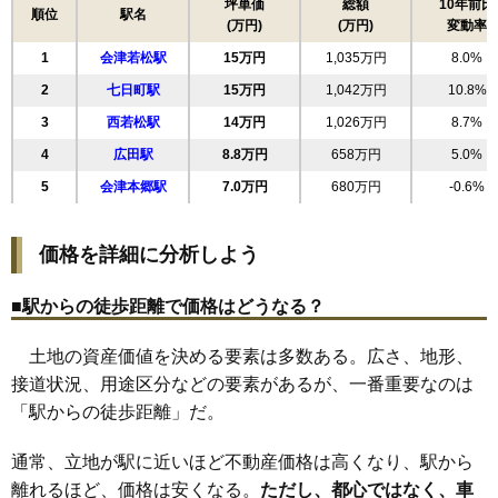
17
大町
18万円
1,470万円
8.9%
坪単価
総額
10年前比
順位
駅名
(万円)
(万円)
変動率
18
館脇町
18万円
982万円
14.1%
1
会津若松駅
15万円
1,035万円
8.0%
19
桜町
18万円
1,015万円
16.6%
2
七日町駅
15万円
1,042万円
10.8%
20
行仁町
18万円
1,276万円
9.7%
3
西若松駅
14万円
1,026万円
8.7%
21
相生町
18万円
1,399万円
10.7%
4
広田駅
8.8万円
658万円
5.0%
22
天神町
17万円
967万円
8.8%
5
会津本郷駅
7.0万円
680万円
-0.6%
23
山見町
17万円
1,168万円
14.3%
24
飯寺北
17万円
1,112万円
18.3%
価格を詳細に分析しよう
25
本町
17万円
1,058万円
9.8%
26
新横町
17万円
912万円
12.3%
■駅からの徒歩距離で価格はどうなる？
27
西年貢
16万円
987万円
11.2%
土地の資産価値を決める要素は多数ある。広さ、地形、
28
滝沢町
16万円
1,209万円
12.3%
接道状況、用途区分などの要素があるが、一番重要なのは
29
城北町
16万円
1,021万円
5.2%
「駅からの徒歩距離」だ。
30
古川町
16万円
967万円
14.1%
31
町北町上荒久田
16万円
1,060万円
11.2%
通常、立地が駅に近いほど不動産価格は高くなり、駅から
32
表町
16万円
1,092万円
11.8%
離れるほど、価格は安くなる。
ただし、都心ではなく、車