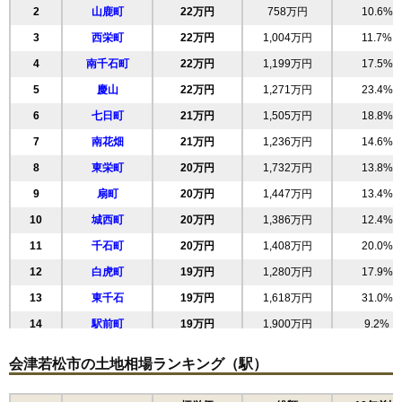
2
山鹿町
22万円
758万円
10.6%
3
西栄町
22万円
1,004万円
11.7%
4
南千石町
22万円
1,199万円
17.5%
5
慶山
22万円
1,271万円
23.4%
6
七日町
21万円
1,505万円
18.8%
7
南花畑
21万円
1,236万円
14.6%
8
東栄町
20万円
1,732万円
13.8%
9
扇町
20万円
1,447万円
13.4%
10
城西町
20万円
1,386万円
12.4%
11
千石町
20万円
1,408万円
20.0%
12
白虎町
19万円
1,280万円
17.9%
13
東千石
19万円
1,618万円
31.0%
14
駅前町
19万円
1,900万円
9.2%
15
中央
19万円
1,233万円
10.9%
会津若松市の土地相場ランキング（駅）
16
和田
19万円
1,114万円
15.8%