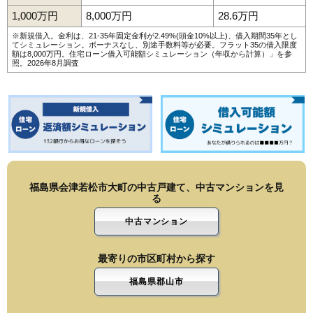
1,000万円
8,000万円
28.6万円
※新規借入。金利は、21-35年固定金利が2.49%(頭金10%以上)、借入期間35年とし
てシミュレーション。ボーナスなし、別途手数料等が必要。フラット35の借入限度
額は8,000万円。
住宅ローン借入可能額シミュレーション（年収から計算）
」を参
照。2026年8月調査
福島県会津若松市大町の中古戸建て、中古マンションを見
る
中古マンション
最寄りの市区町村から探す
福島県郡山市