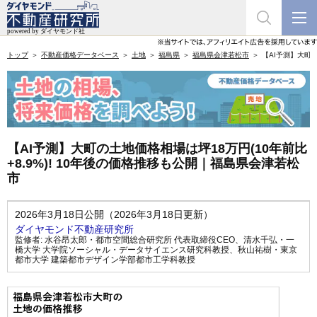
トップ
不動産価格データベース
土地
福島県
福島県会津若松市
【AI予測】大町の
【AI予測】大町の土地価格相場は坪18万円(10年前比
+8.9%)! 10年後の価格推移も公開｜福島県会津若松
市
2026年3月18日公開（2026年3月18日更新）
ダイヤモンド不動産研究所
監修者:
水谷昂太郎・都市空間総合研究所 代表取締役CEO
、
清水千弘・一
橋大学 大学院ソーシャル・データサイエンス研究科教授
、
秋山祐樹・東京
都市大学 建築都市デザイン学部都市工学科教授