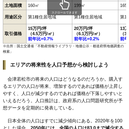
94
河東町郡山
2.5万円
114万円
-14.1%
土地面積
160㎡
199㎡
165
95
門田町堤沢
2.4万円
432万円
-7.6%
スクロールできます
用途区分
第1種住居地域
第1種住居地域
第1
96
河東町工業団地
2.0万円
1,182万円
-7.8%
15万円/坪
20万円/坪
13
97
神指町北四合
1.9万円
782万円
-6.6%
取引価格
（4.5万円/㎡）
（6.1万円/㎡）
（3
98
北会津町上米塚
1.7万円
840万円
-18.9%
前年比+0.7%
前年比+0.2%
前年
99
北会津町下米塚
1.6万円
270万円
-16.0%
※出所：国土交通省「
不動産情報ライブラリ・地価公示・都道府県地価調査の
検索
」
100
北会津町蟹川
1.5万円
66万円
-19.2%
エリアの将来性を人口予想から検討しよう
会津若松市の将来の人口はどうなるのだろうか。購入す
るエリアの人口が将来、増加するのであれば価格が上昇し
やすく、人口が減少するのであれば価格が下落しやすいと
いえるだろう。人口推計は、政府系の人口問題研究所が予
想データを定期的に発表している。
日本全体の人口はすでに減少傾向にある。2020年を100
とした場合、
2050年には、全国の人口は83.0まで減少する