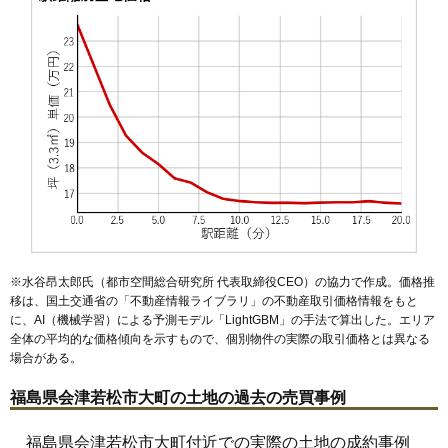
48
湯川町
14万円
1,213万円
9.8%
49
八日町
13万円
789万円
9.3%
50
門田町日吉
13万円
994万円
2.7%
51
金川町
13万円
869万円
10.1%
52
日新町
13万円
838万円
7.3%
53
城東町
13万円
584万円
8.2%
54
幕内東町
13万円
765万円
17.0%
55
中島町
13万円
1,511万円
7.6%
56
御旗町
13万円
688万円
13.1%
57
住吉町
13万円
835万円
12.0%
※水谷昂太郎氏（都市空間総合研究所 代表取締役CEO）の協力で作成。価格推
58
花春町
13万円
1,011万円
11.4%
移は、国土交通省の「
不動産情報ライブラリ
」の不動産取引価格情報をもと
に、AI（機械学習）による予測モデル「LightGBM」の手法で算出した。エリア
59
インター西
13万円
6,776万円
10.1%
全体の平均的な価格傾向を示すもので、個別物件の実際の取引価格とは異なる
60
柳原町
12万円
747万円
12.4%
場合がある。
61
門田町中野
12万円
554万円
-2.2%
福島県会津若松市大町の土地の過去の売買事例
62
大塚
12万円
763万円
8.3%
63
宝町
12万円
645万円
8.5%
福島県会津若松市大町付近での実際の土地の成約事例