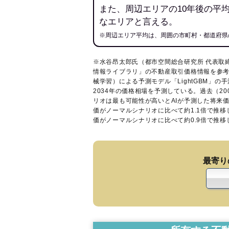
また、周辺エリアの10年後の平
なエリアと言える。
※周辺エリア平均は、周囲の市町村・都道府県
※水谷昂太郎氏（都市空間総合研究所 代表取
情報ライブラリ
」の不動産取引価格情報を参考
械学習）による予測モデル「LightGBM」の手
2034年の価格相場を予測している。過去（2
リオは最も可能性が高いとAIが予測した将来
価がノーマルシナリオに比べて約1.1倍で推
価がノーマルシナリオに比べて約0.9倍で推
最寄り