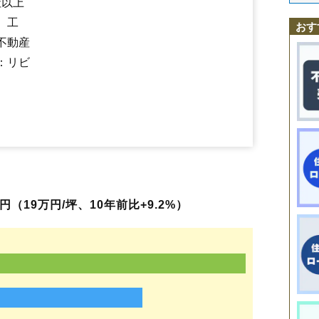
社以上
五月町
城西町
城東町
城北町
新横町
住吉町
千石町
宝町
滝沢町
館脇
中央
広田駅
鶴賀町
会津若松駅
天神町
天寧寺町
七日町駅
中島町
西若松駅
七日町
会津本郷駅
西栄町
西七日町
西年貢
、工
おす
日新町
花春町
東栄町
東千石
東年貢
東山町石山
東山町湯本
日吉町
不動産
古川町
本町
幕内東町
町北町上荒久田
町北町始
町北町藤室
町北町谷地
真宮新町北
真宮新町南
南千石町
南花畑
宮町
明和町
：リビ
門田町一ノ堰
門田町御山
門田町黒岩
門田町工業団地
門田町堤沢
門田町徳久
門田町中野
門田町飯寺
門田町年貢町
門田町日吉
柳原
山鹿町
湯川町
八日町
米代
和田
河東町工業団地
飯寺北
扇町
白虎町
山見町
（19万円/坪、10年前比+9.2%）