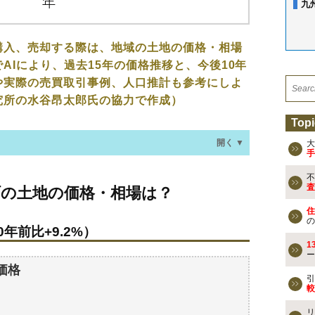
九
購入、売却する際は、地域の土地の価格・相場
AIにより、過去15年の価格推移と、今後10年
や実際の売買取引事例、人口推計も参考にしよ
究所の水谷昂太郎氏の協力で作成）
Topi
開く ▼
大
手
不
の価格・相場は？
査
町の土地の価格・相場は？
年前比+9.2%）
住
の
年前比+9.2%）
なる？
1
ー
の過去の売買事例
価格
引
較
検討しよう
リ