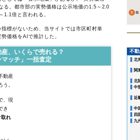
る。都市部の実勢価格は公示地価の1.5～2.0
～1.1倍と言われる。
指標がないため、当サイトでは市区町村単
勢価格をAIで推計した。
動産、いくらで売れる？
不動
ンマッチ」一括査定
北
関
不動産
北
ろう。
中
近
で、現
相生町
旭町
飯盛
石堂町
一箕町亀賀
一箕町鶴賀
一箕町八幡
でき
中
インター西
駅前町
大塚
大戸町芦牧
大戸町上三寄
大町
御旗町
表町
四
け取れ
金川町
河東町浅山
河東町金田
河東町郡山
河東町東長原
河東町広
九
河東町南高野
川原町
北会津町蟹川
北会津町上米塚
北会津町下米
北会津町水季の里
北滝沢
行仁町
慶山
神指町北四合
神指町黒川
神指町南四合
高野町上高野
高野町中沼
蚕養町
材木町
栄町
桜町