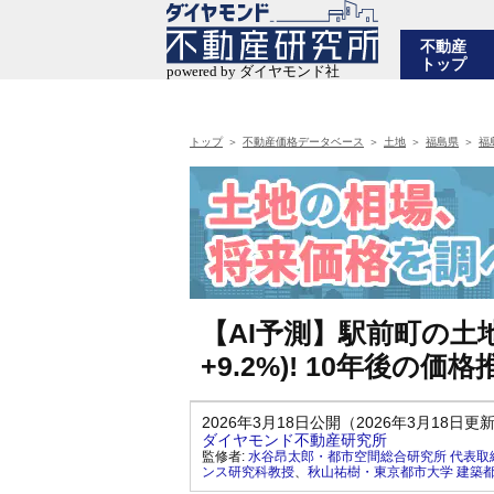
不動産
トップ
トップ
不動産価格データベース
土地
福島県
福
【AI予測】駅前町の土地
+9.2%)! 10年後
2026年3月18日公開（2026年3月18日更
ダイヤモンド不動産研究所
監修者:
水谷昂太郎・都市空間総合研究所 代表取
ンス研究科教授
、
秋山祐樹・東京都市大学 建築