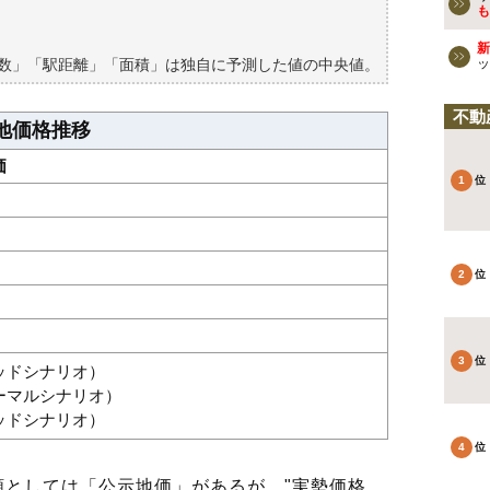
買える？
も
新
築数」「駅距離」「面積」は独自に予測した値の中央値。
ッ
不動
地価格推移
価
グッドシナリオ）
ノーマルシナリオ）
バッドシナリオ）
としては「公示地価」があるが、"実勢価格