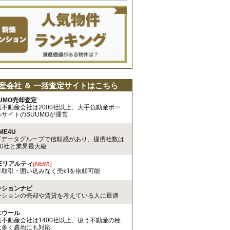
産会社 ＆ 一括査定サイトはこちら
UMO売却査定
載不動産会社は2000社以上、大手負動産ポー
ルサイトのSUUMOが運営
ME4U
TTデータグループで信頼感があり、提携社数は
00社と業界最大級
REリアルティ
[NEW!]
手取引・囲い込みなく売却を依頼可能
ンションナビ
ンションの売却や賃貸を考えている人に最適
エウール
載不動産会社は1400社以上、扱う不動産の種
は多く農地にも対応