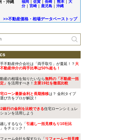
州・沖縄
福岡
|
佐賀
|
長崎
|
熊本
|
大
分
|
宮崎
|
鹿児島
|
沖縄
>>不動産価格・相場データベーストップ
cs
手不動産仲介会社は「両手取引」が蔓延！？
大
不動産仲介の両手比率は50%超も！
動産の相場を知りたいなら
無料の「不動産一括
定」
を活用すべき！
主要19社を徹底比較
宅ローン最新金利と長期推移
は？ 金利タイプ
選び方をプロが解説！
32銀行の金利を比較できる
住宅ローンシミュレ
ションを活用しよう
越しするなら「
引越し一括見積もり10社比
」をチェック！
フォーム会社を探すなら「
リフォーム一括見積