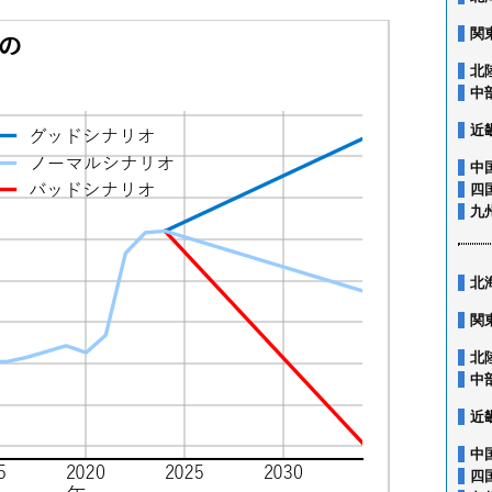
関
北
中
近
中
四
九
北
関
北
中
近
中
四