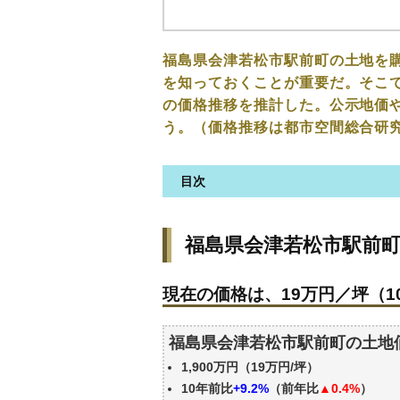
福島県会津若松市駅前町の土地を
を知っておくことが重要だ。そこで
の価格推移を推計した。公示地価
う。（価格推移は都市空間総合研
目次
福島県会津若松市駅前町の土地
福島県会津若松市駅前
現在の価格は、19万円／坪（10
価格を詳細に分析しよう
現在の価格は、19万円／坪（10
駅からの徒歩距離で価格はどう
福島県会津若松市駅前町の土地
福島県会津若松市駅前町の土地
公示地価はいくら
1,900万円（19万円/坪）
エリアの将来性を人口予想から
10年前比
+9.2%
（前年比
▲0.4%
）