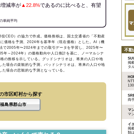
均増減率が
▲22.8%
であるのに比べると、有望
の単純平均
締役CEO）の協力で作成。価格推移は、国土交通省の「
不動産
に価格を予測、2024年を基準年（現在価格）とした。AI（機
法で2005年〜2024年までの取引データを学習し、2025年〜
不動
005年～2024年）の価格動向や人口推計を基に、ノーマルシナ
SU
価格の推移を示している。グッドシナリオは、将来の人口や地
掲
移した場合の楽観的な予測、バッドシナリオは、将来の人口や地
タ
移した場合の悲観的な予測となっている。
HO
N
13
の市区町村から探す
S
両
福島県郡山市
マ
マ
イ
掲
類