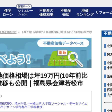
住宅ローン
住宅
不動産の
不動産
地価
シミュレー
リフォー
ローン
ション
価格相場
売却
ランキング
島県会津若松市
【AI予測】駅前町の土地価格相場は坪19万円(10年前比+9.2%)! 10年後の価
不動
北
関
北
中
価格相場は坪19万円(10年前比
近
の価格推移も公開｜福島県会津若松市
中
四
九
新）
締役CEO
、
清水千弘・一橋大学 大学院ソーシャル・データサイエ
都市デザイン学部都市工学科教授
北