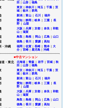
田
|
山形
|
福島
東
東京
|
神奈川
|
埼玉
|
千葉
|
茨
城
|
栃木
|
群馬
陸
新潟
|
富山
|
石川
|
福井
部
愛知
|
静岡
|
岐阜
|
三重
|
長
野
|
山梨
畿
大阪
|
兵庫
|
京都
|
奈良
|
和歌
山
|
滋賀
国
鳥取
|
島根
|
岡山
|
広島
|
山口
国
徳島
|
香川
|
愛媛
|
高知
州・沖縄
福岡
|
佐賀
|
長崎
|
熊本
|
大
分
|
宮崎
|
鹿児島
|
沖縄
■中古マンション
海道・東北
北海道
|
青森
|
岩手
|
宮城
|
秋
田
|
山形
|
福島
東
東京
|
神奈川
|
埼玉
|
千葉
|
茨
城
|
栃木
|
群馬
陸
新潟
|
富山
|
石川
|
福井
部
愛知
|
静岡
|
岐阜
|
三重
|
長
野
|
山梨
畿
大阪
|
兵庫
|
京都
|
奈良
|
和歌
山
|
滋賀
国
鳥取
|
島根
|
岡山
|
広島
|
山口
国
徳島
|
香川
|
愛媛
|
高知