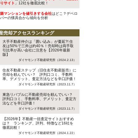
りサイト
」12社を徹底比較！
築マンションを値引きする会社
はどこ？デベロ
パーの懐具合から傾向を分析
産売却アクセスランキング
大手不動産仲介は「囲い込み」が蔓延?! 住
友は50%で三井は約40％！売却時は両手取
引比率が高い会社に注意を【2026年最新
版】
ダイヤモンド不動産研究所（2024.2.13）
住友不動産ステップ（旧住友不動産販売）に
売却を頼んでいい？ 評判口コミ、手数料
率、デメリット、査定方法などを辛口評価！
ダイヤモンド不動産研究所（2023.11.7）
東急リバブルに不動産売却を頼んでいい？
評判口コミ、手数料率、デメリット、査定方
法などを辛口評価！
ダイヤモンド不動産研究所（2023.11.7）
【2026年】不動産一括査定サイトおすすめ
は？ ランキング、評判、特徴など16社を
徹底比較！
ダイヤモンド不動産研究所（2024.1.22）