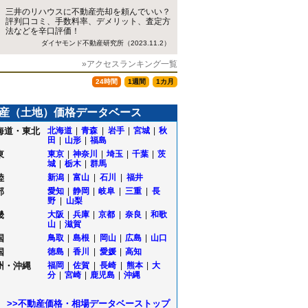
三井のリハウスに不動産売却を頼んでいい？
評判口コミ、手数料率、デメリット、査定方
法などを辛口評価！
ダイヤモンド不動産研究所（2023.11.2）
»アクセスランキング一覧
24時間
1週間
1カ月
産（土地）価格データベース
海道・東北
北海道
|
青森
|
岩手
|
宮城
|
秋
田
|
山形
|
福島
東
東京
|
神奈川
|
埼玉
|
千葉
|
茨
城
|
栃木
|
群馬
陸
新潟
|
富山
|
石川
|
福井
部
愛知
|
静岡
|
岐阜
|
三重
|
長
野
|
山梨
畿
大阪
|
兵庫
|
京都
|
奈良
|
和歌
山
|
滋賀
国
鳥取
|
島根
|
岡山
|
広島
|
山口
国
徳島
|
香川
|
愛媛
|
高知
田
州・沖縄
福岡
|
佐賀
|
長崎
|
熊本
|
大
塚
分
|
宮崎
|
鹿児島
|
沖縄
>>不動産価格・相場データベーストップ