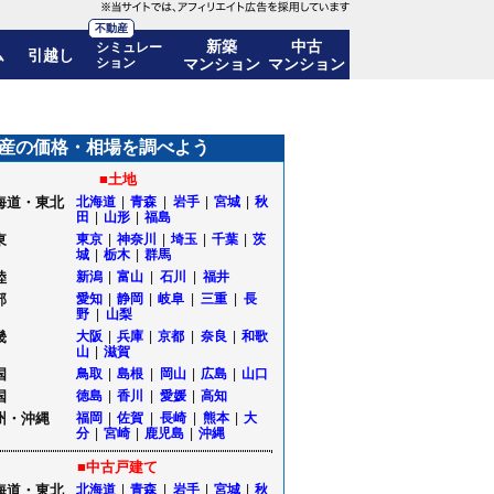
不動産
新築
中古
シミュレー
ム
引越し
ション
マンション
マンション
格推移も公開｜福島県会津若松市
産の価格・相場を調べよう
■土地
海道・東北
北海道
|
青森
|
岩手
|
宮城
|
秋
田
|
山形
|
福島
東
東京
|
神奈川
|
埼玉
|
千葉
|
茨
城
|
栃木
|
群馬
陸
新潟
|
富山
|
石川
|
福井
部
愛知
|
静岡
|
岐阜
|
三重
|
長
野
|
山梨
畿
大阪
|
兵庫
|
京都
|
奈良
|
和歌
山
|
滋賀
国
鳥取
|
島根
|
岡山
|
広島
|
山口
国
徳島
|
香川
|
愛媛
|
高知
州・沖縄
福岡
|
佐賀
|
長崎
|
熊本
|
大
分
|
宮崎
|
鹿児島
|
沖縄
■中古戸建て
海道・東北
北海道
|
青森
|
岩手
|
宮城
|
秋