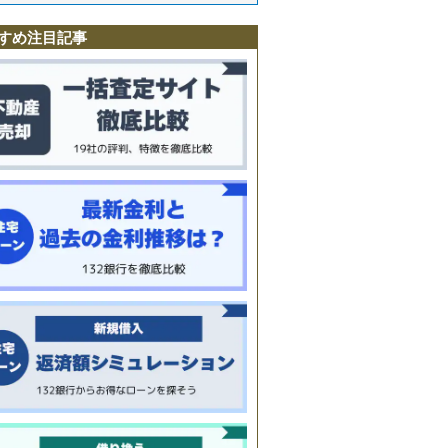
町
すめ注目記事
町