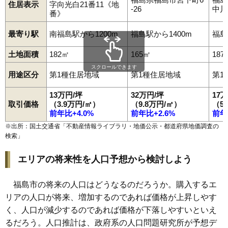
100
立子山
2.3万円
40万円
-9.6%
住居表示
字向光白21番11《地
-26
中川
番》
101
大笹生
1.9万円
359万円
-4.3%
最寄り駅
南福島駅から1200m
福島駅から1400m
福島
土地面積
182㎡
165㎡
187
スクロールできます
用途区分
第1種住居地域
第1種住居地域
第1
13万円/坪
32万円/坪
17
取引価格
（3.9万円/㎡）
（9.8万円/㎡）
（5
前年比+4.0%
前年比+2.6%
前年
※出所：国土交通省「
不動産情報ライブラリ・地価公示・都道府県地価調査の
検索
」
エリアの将来性を人口予想から検討しよう
福島市の将来の人口はどうなるのだろうか。購入するエ
リアの人口が将来、増加するのであれば価格が上昇しやす
く、人口が減少するのであれば価格が下落しやすいといえ
るだろう。人口推計は、政府系の人口問題研究所が予想デ