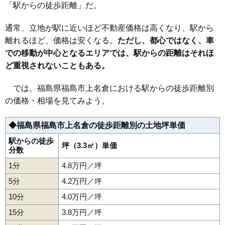
19
庭坂駅
7.9万円
719万円
2.4%
「駅からの徒歩距離」だ。
39
西中央
22万円
1,942万円
29.4%
20
金谷川駅
7.2万円
581万円
12.8%
通常、立地が駅に近いほど不動産価格は高くなり、駅から
40
松山町
22万円
1,487万円
20.1%
21
松川駅
5.9万円
585万円
2.3%
離れるほど、価格は安くなる。
ただし、都心ではなく、車
41
御山
21万円
1,510万円
17.6%
22
向瀬上駅
5.5万円
307万円
7.5%
での移動が中心となるエリアでは、駅からの距離はそれほ
42
八木田
20万円
1,393万円
19.4%
ど重視されないこともある。
43
腰浜町
20万円
1,966万円
24.8%
44
松浪町
20万円
1,692万円
22.2%
では、福島県福島市上名倉における駅からの徒歩距離別
の価格・相場を見てみよう。
45
南沢又
19万円
1,507万円
12.7%
46
宮代
19万円
1,274万円
14.8%
◆福島県福島市上名倉の徒歩距離別の土地坪単価
47
本内
19万円
1,441万円
24.0%
駅からの徒歩
48
伏拝
坪（3.3㎡）単価
19万円
1,482万円
25.9%
分数
49
霞町
19万円
1,336万円
15.0%
1分
4.8万円／坪
50
北沢又
18万円
1,359万円
10.6%
5分
4.2万円／坪
51
鳥谷野
18万円
1,321万円
17.8%
10分
4.0万円／坪
52
御山町
18万円
1,469万円
10.6%
15分
3.8万円／坪
53
永井川
17万円
1,139万円
8.3%