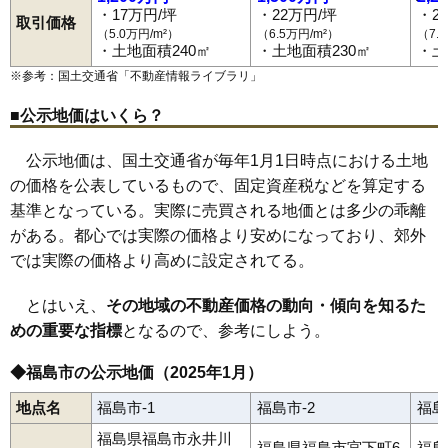
黒岩
福島駅
郷野目
笹木野駅
腰浜町
庭坂駅
五老内町
松川駅
栄町
金谷川駅
さくら
佐倉下
南福島駅
桜本
東福島駅
笹木野
・17万円/坪
・22万円/坪
・2
笹谷
卸町駅
五月町
福島学院前駅
清水町
下飯坂
瀬上駅
下鳥渡
向瀬上駅
下野寺
曽根田駅
新町
清明町
瀬上町
85
清水町
5.1万円
583万円
6.1%
取引価格
太平寺
美術館図書館前駅
田沢
立子山
仲間町
岩代清水駅
天神町
泉〔福島交通〕駅
鳥谷野
豊田町
永井川
上松川駅
成川
（5.0万円/m²）
（6.5万円/m²）
（7.
86
松川町金沢
5.0万円
3,011万円
12.5%
南向台
笹谷駅
仁井田
桜水駅
西中央
平野駅
野田町
医王寺前駅
浜田町
花水坂駅
万世町
東中央
飯坂温泉駅
東浜町
伏拝
・土地面積240㎡
・土地面積230㎡
・土
方木田
蓬莱町
堀河町
町庭坂
松川町
松川町浅川
松川町金沢
87
飯坂町東湯野
4.8万円
216万円
9.4%
※参考：国土交通省「
不動産情報ライブラリ
」
松川町関谷
松川町沼袋
松川町美郷
松木町
松浪町
松山町
丸子
南沢又
南中央
南町
南矢野目
宮下町
宮代
宮町
本内
森合
森合町
88
小田
4.8万円
557万円
4.0%
八木田
八島田
八島町
柳町
山口
吉倉
早稲町
渡利
■公示地価はいくら？
89
飯坂町中野
4.7万円
228万円
9.9%
公示地価は、国土交通省が毎年1月1日時点における土地
90
下飯坂
4.5万円
81万円
-6.3%
の価格を公表しているもので、固定資産税などを算定する
91
岡島
4.1万円
1,616万円
3.7%
基準となっている。実際に売買される地価とは多少の乖離
92
下野寺
4.1万円
361万円
4.8%
がある。都心では実際の価格より安めになっており、郊外
93
山口
3.7万円
607万円
9.1%
では実際の価格より高めに設定されてる。
94
上名倉
3.6万円
841万円
-0.4%
とはいえ、
その地域の不動産価格の動向・傾向を知るた
95
飯野町大久保
3.5万円
455万円
-2.8%
めの重要な指標
となるので、参考にしよう。
96
飯野町
3.0万円
391万円
-10.3%
97
荒井
2.8万円
375万円
-2.9%
◆福島市の公示地価（2025年1月）
98
松川町浅川
2.7万円
319万円
-0.1%
地点名
福島市-1
福島市-2
福島
99
桜本
2.5万円
163万円
-8.2%
福島県福島市永井川
福島県福島市宮下町6
福島