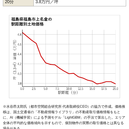
20分
3.8万円／坪
54
瀬上町
17万円
1,382万円
22.8%
55
笹木野
17万円
1,376万円
16.8%
56
丸子
17万円
1,219万円
10.5%
57
鎌田
17万円
1,626万円
13.2%
58
飯坂町平野
16万円
1,216万円
18.7%
59
黒岩
15万円
1,061万円
56.7%
60
笹谷
15万円
1,144万円
5.3%
61
南向台
15万円
1,026万円
22.3%
62
成川
14万円
1,269万円
8.2%
63
飯坂町
14万円
1,019万円
15.8%
64
岡部
13万円
1,294万円
8.4%
65
さくら
13万円
977万円
11.7%
66
蓬莱町
13万円
1,045万円
4.4%
※水谷昂太郎氏（都市空間総合研究所 代表取締役CEO）の協力で作成。価格推
移は、国土交通省の「
不動産情報ライブラリ
」の不動産取引価格情報をもと
67
小倉寺
13万円
1,284万円
13.5%
に、AI（機械学習）による予測モデル「LightGBM」の手法で算出した。エリア
68
南町
12万円
382万円
5.9%
全体の平均的な価格傾向を示すもので、個別物件の実際の取引価格とは異なる
場合がある。