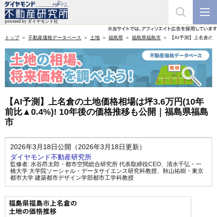
トップ
不動産価格データベース
土地
福島県
福島県福島市
【AI予測】上名倉の土
【AI予測】上名倉の土地価格相場は坪3.6万円(10年
前比▲0.4%)! 10年後の価格推移も公開｜福島県福島
市
2026年3月18日公開（2026年3月18日更新）
ダイヤモンド不動産研究所
監修者:
水谷昂太郎・都市空間総合研究所 代表取締役CEO
、
清水千弘・一
橋大学 大学院ソーシャル・データサイエンス研究科教授
、
秋山祐樹・東京
都市大学 建築都市デザイン学部都市工学科教授