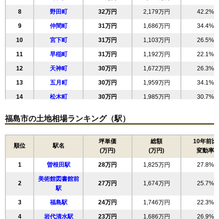
8
野田町
32万円
2,179万円
42.2%
9
仲間町
31万円
1,686万円
34.4%
10
宮下町
31万円
1,103万円
26.5%
11
早稲町
31万円
1,192万円
22.1%
12
天神町
30万円
1,672万円
26.3%
13
五月町
30万円
1,959万円
34.1%
14
松木町
30万円
1,985万円
30.7%
15
浜田町
29万円
1,468万円
28.5%
福島市の土地相場ランキング（駅）
16
五老内町
29万円
2,173万円
23.1%
17
森合
29万円
1,797万円
29.0%
坪単価
総額
10年前比
順位
駅名
(万円)
(万円)
変動率
18
柳町
27万円
3,019万円
29.9%
1
曽根田駅
28万円
1,825万円
27.8%
19
南中央
27万円
2,449万円
34.5%
美術館図書館前
20
旭町
26万円
1,848万円
24.8%
2
27万円
1,674万円
25.7%
駅
21
上浜町
26万円
1,479万円
27.4%
3
福島駅
24万円
1,746万円
22.3%
22
東中央
26万円
2,326万円
41.9%
4
岩代清水駅
23万円
1,686万円
26.9%