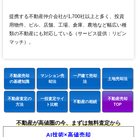
提携する不動産仲介会社が1,700社以上と多く、投資
用物件、ビル、店舗、工場、倉庫、農地など幅広い種
類の不動産にも対応している（サービス提供：リビン
マッチ）。
不動産売却
マンション売
一戸建て売却
土地売却法
の基礎知識
却法
法
不動産査定の
一括査定サイ
不動産売却
不動産の相続
方法
ト比較
TOP
不動産が高値圏の今、まずは無料査定から
AI技術×高値売却