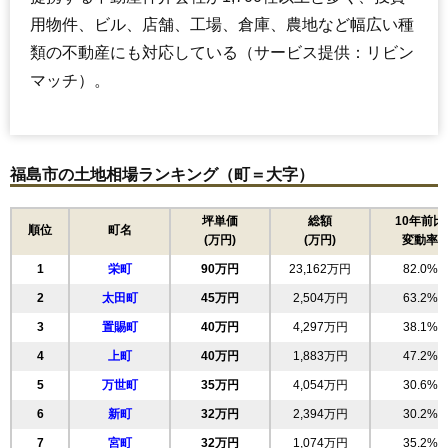
用物件、ビル、店舗、工場、倉庫、農地など幅広い種
類の不動産にも対応している（サービス提供：リビン
マッチ）。
福島市の土地相場ランキング（町＝大字）
坪単価
総額
10年前比
順位
町名
(万円)
(万円)
変動率
1
栄町
90万円
23,162万円
82.0%
2
太田町
45万円
2,504万円
63.2%
3
置賜町
40万円
4,297万円
38.1%
4
上町
40万円
1,883万円
47.2%
5
万世町
35万円
4,054万円
30.6%
6
新町
32万円
2,394万円
30.2%
7
宮町
32万円
1,074万円
35.2%