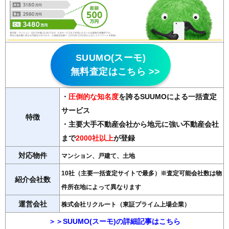
SUUMO(スーモ)
無料査定はこちら >>
・
圧倒的な知名度
を誇るSUUMOによる一括査定
サービス
特徴
・主要大手不動産会社から地元に強い不動産会社
まで
2000社以上
が登録
対応物件
マンション、戸建て、土地
10社（主要一括査定サイトで最多）※査定可能会社数は物
紹介会社数
件所在地によって異なります
運営会社
株式会社リクルート（東証プライム上場企業）
＞＞SUUMO(スーモ)の詳細記事はこちら