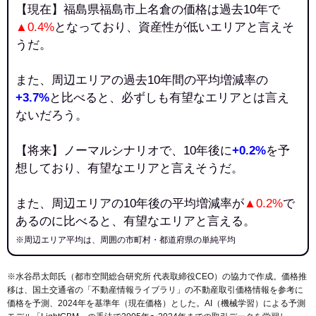
【現在】福島県福島市上名倉の価格は過去10年で
▲0.4%
となっており、資産性が低いエリアと言えそ
うだ。
また、周辺エリアの過去10年間の平均増減率の
+3.7%
と比べると、必ずしも有望なエリアとは言え
ないだろう。
【将来】ノーマルシナリオで、10年後に
+0.2%
を予
想しており、有望なエリアと言えそうだ。
また、周辺エリアの10年後の平均増減率が
▲0.2%
で
あるのに比べると、有望なエリアと言える。
※周辺エリア平均は、周囲の市町村・都道府県の単純平均
※水谷昂太郎氏（都市空間総合研究所 代表取締役CEO）の協力で作成。価格推
移は、国土交通省の「
不動産情報ライブラリ
」の不動産取引価格情報を参考に
価格を予測、2024年を基準年（現在価格）とした。AI（機械学習）による予測