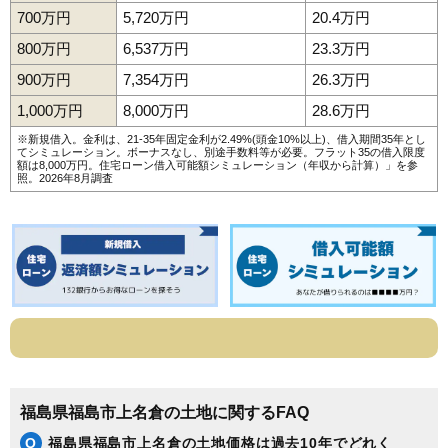
700万円
5,720万円
20.4万円
800万円
6,537万円
23.3万円
900万円
7,354万円
26.3万円
1,000万円
8,000万円
28.6万円
※新規借入。金利は、21-35年固定金利が2.49%(頭金10%以上)、借入期間35年とし
てシミュレーション。ボーナスなし、別途手数料等が必要。フラット35の借入限度
額は8,000万円。
住宅ローン借入可能額シミュレーション（年収から計算）
」を参
照。2026年8月調査
福島県福島市上名倉の土地に関するFAQ
Q
福島県福島市上名倉の土地価格は過去10年でどれく