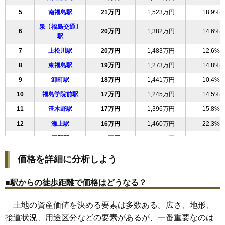
23
清明町
25万円
566万円
22.8%
5
南福島駅
21万円
1,523万円
18.9%
24
荒町
25万円
475万円
16.1%
泉〔福島交通〕
6
20万円
1,382万円
14.6%
25
春日町
25万円
1,442万円
28.8%
駅
26
方木田
25万円
1,824万円
22.4%
7
上松川駅
20万円
1,483万円
12.6%
27
大森
25万円
1,835万円
22.5%
8
東福島駅
19万円
1,273万円
14.8%
28
太平寺
24万円
1,611万円
37.5%
9
卸町駅
18万円
1,441万円
10.4%
29
吉倉
24万円
1,648万円
22.8%
10
福島学院前駅
17万円
1,245万円
14.5%
30
八島町
24万円
1,432万円
20.8%
11
笹木野駅
17万円
1,396万円
15.8%
31
豊田町
23万円
1,078万円
15.0%
12
瀬上駅
16万円
1,460万円
22.3%
32
森合町
23万円
1,493万円
26.0%
13
平野駅
15万円
1,242万円
19.8%
33
八島田
23万円
1,964万円
26.6%
14
医王寺前駅
15万円
956万円
18.3%
価格を詳細に分析しよう
34
泉
22万円
1,491万円
23.8%
15
飯坂温泉駅
14万円
924万円
17.8%
35
堀河町
22万円
1,717万円
24.9%
■駅からの徒歩距離で価格はどうなる？
16
笹谷駅
14万円
1,103万円
5.2%
36
南矢野目
22万円
1,840万円
28.2%
17
花水坂駅
13万円
1,022万円
16.3%
土地の資産価値を決める要素は多数ある。広さ、地形、
37
郷野目
22万円
1,673万円
23.1%
18
桜水駅
12万円
980万円
10.7%
接道状況、用途区分などの要素があるが、一番重要なのは
38
東浜町
22万円
1,659万円
20.0%