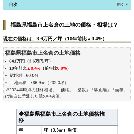
目次
開く ▼
福島県福島市上名倉の土地の価格・相場は？
福島県福島市上名倉の土地の価格・相場は？
現在の価格は、3.6万円／坪（10年前比▲0.4%）
価格を詳細に分析しよう
現在の価格は、3.6万円／坪（10年前比▲0.4%）
駅からの徒歩距離で価格はどうなる？
福島県福島市上名倉の土地価格
福島県福島市上名倉の土地の過去の売買事例
841万円（3.6万円/坪）
公示地価はいくら
10年前比
▲0.4%
（前年比
0.0%
）
エリアの将来性を人口予想から検討しよう
駅距離 : 60.0分
自分の年収でいくらの不動産が買える？
土地面積 : 766.9㎡（232.0坪）
※2024年時点の価格相場。「価格」「築数」「駅距離」「面積」
は独自に予測した値の中央値。
◆福島県福島市上名倉の土地価格推
移
年
坪（3.3㎡）単価