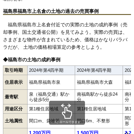
69
松川町
12万円
889万円
7.6%
70
沖高
12万円
637万円
9.8%
福島県福島市上名倉の土地の過去の売買事例
71
飯坂町湯野
12万円
679万円
13.3%
福島県福島市上名倉付近での実際の土地の成約事例（売
72
下鳥渡
12万円
1,422万円
6.1%
却事例、国土交通省公開）を見てみよう。実際の売買は、
73
渡利
11万円
768万円
3.1%
さまざまな物件が含まれているため、価格はかなりバラバ
74
北矢野目
11万円
876万円
10.7%
ラだが、 土地の価格相場算定の参考としよう。
75
田沢
11万円
773万円
10.8%
◆福島市の土地の成約事例
76
町庭坂
10万円
816万円
-0.2%
取引時期
2024年第4四半期
2024年第4四半期
20
77
松川町美郷
9.3万円
895万円
6.0%
78
仁井田
9.3万円
1,431万円
15.5%
住居表示
福島県福島市泉
福島県福島市大森
福島
79
上鳥渡
9.2万円
635万円
12.6%
泉（福島交通）駅か
南福島駅から徒歩24
南福
80
松川町関谷
7.2万円
673万円
1.3%
最寄駅
ら徒歩5分
分
分
81
荒井北
7.1万円
964万円
10.0%
用途区分
第1種住居地域
第1種住居地域
第1
82
佐倉下
7.0万円
547万円
5.3%
旭町
荒井
荒井北
荒町
飯坂町
飯坂町中野
飯坂町東湯野
間口
飯坂町平野
飯坂町湯野
飯野町
飯野町大久保
泉
上町
大笹生
土地属性
間口m、袋地等
間口6m、不整形
83
松川町沼袋
6.8万円
681万円
4.7%
スクロールできます
形
太田町
大森
岡島
岡部
沖高
置賜町
小倉寺
小田
御山
御山町
春日町
霞町
鎌田
上鳥渡
上名倉
上野寺
上浜町
北沢又
北矢野目
84
上野寺
6.7万円
686万円
13.5%
1,200万円
1,500万円
2,2