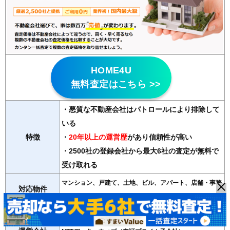
HOME4U
無料査定はこちら >>
・悪質な不動産会社はパトロールにより排除して
いる
特徴
・
20年以上の運営歴
があり信頼性が高い
・2500社の登録会社から最大6社の査定が無料で
受け取れる
マンション、戸建て、土地、ビル、アパート、店舗・事務
対応物件
所
紹介会社数
最大6社