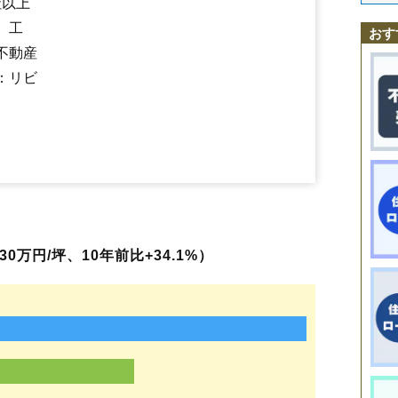
社以上
さくら
佐倉下
桜本
笹木野
笹谷
五月町
清水町
下飯坂
下鳥渡
下野寺
福島学院前駅
瀬上駅
向瀬上駅
曽根田駅
美術館図書館前駅
新町
清明町
瀬上町
太平寺
田沢
立子山
仲間町
天神町
鳥谷野
豊田町
、工
岩代清水駅
泉〔福島交通〕駅
上松川駅
笹谷駅
桜水駅
平野駅
おす
永井川
成川
南向台
仁井田
西中央
野田町
浜田町
万世町
東中央
東浜
医王寺前駅
花水坂駅
飯坂温泉駅
不動産
伏拝
方木田
蓬莱町
堀河町
町庭坂
松川町
松川町浅川
松川町金沢
松川町関谷
松川町沼袋
松川町美郷
松木町
松浪町
松山町
丸子
南沢
：リビ
南中央
南町
南矢野目
宮下町
宮代
宮町
本内
森合
森合町
八木田
八島
八島町
柳町
山口
吉倉
早稲町
渡利
0万円/坪、10年前比+34.1%）