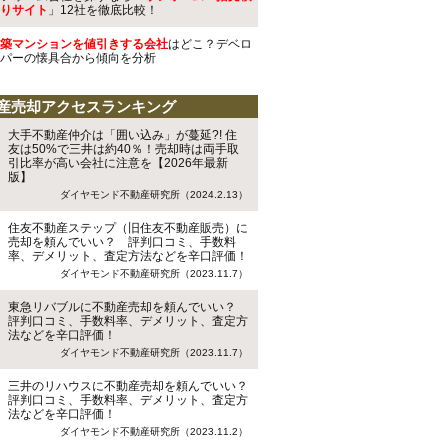
りサイト
」12社を徹底比較！
築マンションを値引きする会社
はどこ？デベロ
パーの懐具合から傾向を分析
産売却アクセスランキング
大手不動産仲介は「囲い込み」が蔓延?! 住
友は50%で三井は約40％！売却時は両手取
引比率が高い会社に注意を【2026年最新
版】
ダイヤモンド不動産研究所（2024.2.13）
住友不動産ステップ（旧住友不動産販売）に
売却を頼んでいい？ 評判口コミ、手数料
率、デメリット、査定方法などを辛口評価！
ダイヤモンド不動産研究所（2023.11.7）
東急リバブルに不動産売却を頼んでいい？
評判口コミ、手数料率、デメリット、査定方
法などを辛口評価！
ダイヤモンド不動産研究所（2023.11.7）
三井のリハウスに不動産売却を頼んでいい？
評判口コミ、手数料率、デメリット、査定方
法などを辛口評価！
ダイヤモンド不動産研究所（2023.11.2）