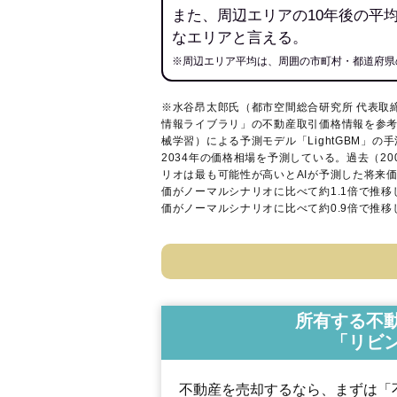
また、周辺エリアの10年後の平
なエリアと言える。
※周辺エリア平均は、周囲の市町村・都道府県
※水谷昂太郎氏（都市空間総合研究所 代表取
情報ライブラリ
」の不動産取引価格情報を参考
械学習）による予測モデル「LightGBM」の手
2034年の価格相場を予測している。過去（2
リオは最も可能性が高いとAIが予測した将来
価がノーマルシナリオに比べて約1.1倍で推
価がノーマルシナリオに比べて約0.9倍で推
所有する不
「リビ
不動産を売却するなら、まずは「