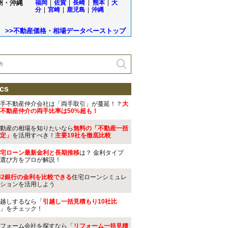
州・沖縄
福岡
|
佐賀
|
長崎
|
熊本
|
大
分
|
宮崎
|
鹿児島
|
沖縄
>>不動産価格・相場データベーストップ
cs
手不動産仲介会社は「両手取引」が蔓延！？
大
不動産仲介の両手比率は50%超も！
動産の相場を知りたいなら
無料の「不動産一括
定」
を活用すべき！
主要19社を徹底比較
宅ローン最新金利と長期推移
は？ 金利タイプ
選び方をプロが解説！
32銀行の金利を比較できる
住宅ローンシミュレ
ションを活用しよう
越しするなら「
引越し一括見積もり10社比
」をチェック！
フォーム会社を探すなら「
リフォーム一括見積