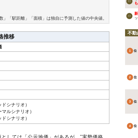
買える？
も
新
築数」「駅距離」「面積」は独自に予測した値の中央値。
ッ
不動
格推移
価
グッドシナリオ）
ノーマルシナリオ）
バッドシナリオ）
としては「公示地価」があるが、"実勢価格