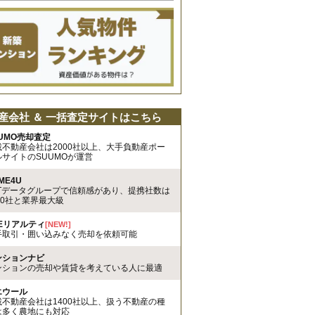
産会社 ＆ 一括査定サイトはこちら
UMO売却査定
載不動産会社は2000社以上、大手負動産ポー
ルサイトのSUUMOが運営
ME4U
TTデータグループで信頼感があり、提携社数は
00社と業界最大級
REリアルティ
[NEW!]
手取引・囲い込みなく売却を依頼可能
ンションナビ
ンションの売却や賃貸を考えている人に最適
エウール
載不動産会社は1400社以上、扱う不動産の種
は多く農地にも対応