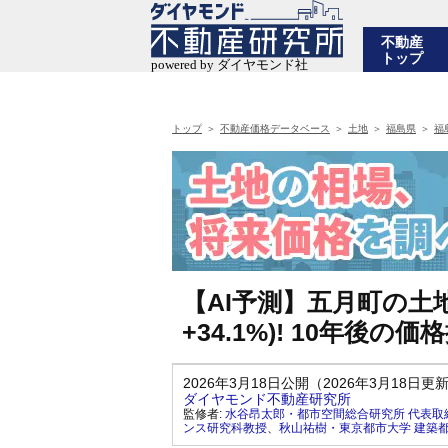
不動産
トップ
トップ
不動産価格データベース
土地
福島県
福
【AI予測】五月町の土地
+34.1%)! 10年後
2026年3月18日公開（2026年3月18日更
ダイヤモンド不動産研究所
監修者:
水谷昂太郎・都市空間総合研究所 代表取
ンス研究科教授
、
秋山祐樹・東京都市大学 建築