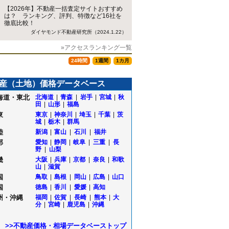
【2026年】不動産一括査定サイトおすすめ
は？ ランキング、評判、特徴など16社を
徹底比較！
ダイヤモンド不動産研究所（2024.1.22）
»アクセスランキング一覧
24時間
1週間
1カ月
産（土地）価格データベース
海道・東北
北海道
|
青森
|
岩手
|
宮城
|
秋
田
|
山形
|
福島
東
東京
|
神奈川
|
埼玉
|
千葉
|
茨
城
|
栃木
|
群馬
陸
新潟
|
富山
|
石川
|
福井
部
愛知
|
静岡
|
岐阜
|
三重
|
長
野
|
山梨
畿
大阪
|
兵庫
|
京都
|
奈良
|
和歌
山
|
滋賀
国
鳥取
|
島根
|
岡山
|
広島
|
山口
国
徳島
|
香川
|
愛媛
|
高知
州・沖縄
福岡
|
佐賀
|
長崎
|
熊本
|
大
部
分
|
宮崎
|
鹿児島
|
沖縄
>>不動産価格・相場データベーストップ