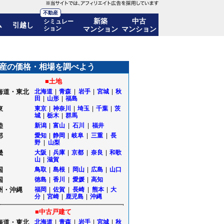
不動産
新築
中古
シミュレー
ム
引越し
ション
マンション
マンション
移も公開｜福島県福島市
産の価格・相場を調べよう
■土地
海道・東北
北海道
|
青森
|
岩手
|
宮城
|
秋
田
|
山形
|
福島
東
東京
|
神奈川
|
埼玉
|
千葉
|
茨
城
|
栃木
|
群馬
陸
新潟
|
富山
|
石川
|
福井
部
愛知
|
静岡
|
岐阜
|
三重
|
長
野
|
山梨
畿
大阪
|
兵庫
|
京都
|
奈良
|
和歌
山
|
滋賀
国
鳥取
|
島根
|
岡山
|
広島
|
山口
国
徳島
|
香川
|
愛媛
|
高知
州・沖縄
福岡
|
佐賀
|
長崎
|
熊本
|
大
分
|
宮崎
|
鹿児島
|
沖縄
■中古戸建て
海道・東北
北海道
|
青森
|
岩手
|
宮城
|
秋