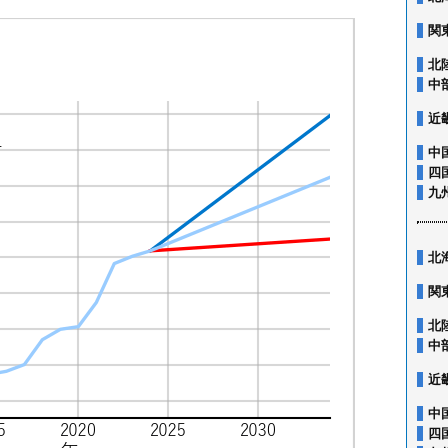
関
北
中
近
中
四
九
北
関
北
中
近
中
四