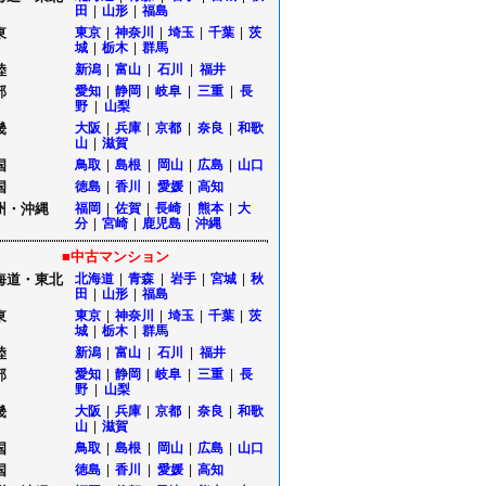
田
|
山形
|
福島
東
東京
|
神奈川
|
埼玉
|
千葉
|
茨
城
|
栃木
|
群馬
陸
新潟
|
富山
|
石川
|
福井
部
愛知
|
静岡
|
岐阜
|
三重
|
長
野
|
山梨
畿
大阪
|
兵庫
|
京都
|
奈良
|
和歌
山
|
滋賀
国
鳥取
|
島根
|
岡山
|
広島
|
山口
国
徳島
|
香川
|
愛媛
|
高知
州・沖縄
福岡
|
佐賀
|
長崎
|
熊本
|
大
分
|
宮崎
|
鹿児島
|
沖縄
■中古マンション
海道・東北
北海道
|
青森
|
岩手
|
宮城
|
秋
田
|
山形
|
福島
東
東京
|
神奈川
|
埼玉
|
千葉
|
茨
城
|
栃木
|
群馬
陸
新潟
|
富山
|
石川
|
福井
部
愛知
|
静岡
|
岐阜
|
三重
|
長
野
|
山梨
畿
大阪
|
兵庫
|
京都
|
奈良
|
和歌
山
|
滋賀
国
鳥取
|
島根
|
岡山
|
広島
|
山口
国
徳島
|
香川
|
愛媛
|
高知