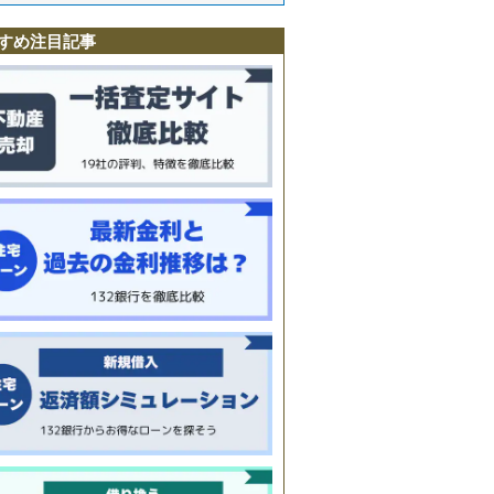
すめ注目記事
町
又
田