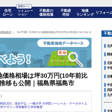
住宅ローン
住宅
不動産の
不動産
地価
シミュレー
リフォー
ローン
ション
価格相場
売却
ランキング
島県福島市
【AI予測】五月町の土地価格相場は坪30万円(10年前比+34.1%)! 10年後の価格推
不動
北
関
北
中
価格相場は坪30万円(10年前比
近
の価格推移も公開｜福島県福島市
中
四
九
新）
締役CEO
、
清水千弘・一橋大学 大学院ソーシャル・データサイエ
都市デザイン学部都市工学科教授
北