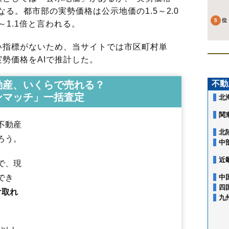
る。都市部の実勢価格は公示地価の1.5～2.0
～1.1倍と言われる。
指標がないため、当サイトでは市区町村単
勢価格をAIで推計した。
動産、いくらで売れる？
不動
ンマッチ」一括査定
北
関
不動産
北
ろう。
中
近
で、現
でき
中
四
け取れ
旭町
荒井
荒井北
荒町
飯坂町
飯坂町中野
飯坂町東湯野
飯坂町平野
九
飯坂町湯野
飯野町
飯野町大久保
泉
上町
大笹生
太田町
大森
岡島
岡
沖高
置賜町
小倉寺
小田
御山
御山町
春日町
霞町
鎌田
上鳥渡
上名倉
上野寺
上浜町
北沢又
北矢野目
黒岩
郷野目
腰浜町
五老内町
栄町
福島駅
笹木野駅
庭坂駅
松川駅
金谷川駅
南福島駅
東福島駅
卸町駅