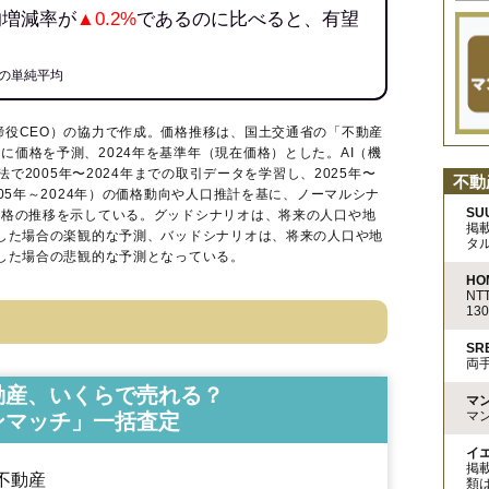
均増減率が
▲0.2%
であるのに比べると、有望
の単純平均
締役CEO）の協力で作成。価格推移は、国土交通省の「
不動産
に価格を予測、2024年を基準年（現在価格）とした。AI（機
法で2005年〜2024年までの取引データを学習し、2025年〜
不動
005年～2024年）の価格動向や人口推計を基に、ノーマルシナ
SU
価格の推移を示している。グッドシナリオは、将来の人口や地
掲
移した場合の楽観的な予測、バッドシナリオは、将来の人口や地
タ
移した場合の悲観的な予測となっている。
HO
N
13
S
両
動産、いくらで売れる？
マ
マ
ンマッチ」一括査定
イ
掲
不動産
類