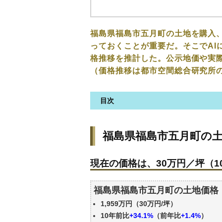
福島県福島市五月町の土地を購入
っておくことが重要だ。そこでAI
格推移を推計した。公示地価や実
（価格推移は都市空間総合研究所
目次
福島県福島市五月町の土地の価
福島県福島市五月町の
現在の価格は、30万円／坪（10
価格を詳細に分析しよう
現在の価格は、30万円／坪（10
駅からの徒歩距離で価格はどう
福島県福島市五月町の土地の過
福島県福島市五月町の土地価格
公示地価はいくら
1,959万円（30万円/坪）
エリアの将来性を人口予想から
10年前比
+34.1%
（前年比
+1.4%
）