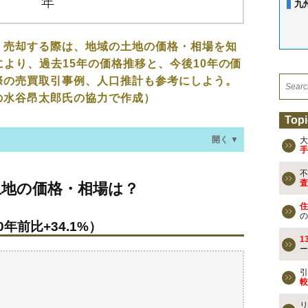
九
、売却する際は、地域の土地の価格・相場を知
により、過去15年の価格推移と、今後10年の価
際の売買取引事例、人口推計も参考にしよう。
の水谷昂太郎氏の協力で作成）
Topi
開く ▼
大
手
不
格・相場は？
査
土地の価格・相場は？
年前比+34.1%）
住
の
年前比+34.1%）
なる？
1
ー
去の売買事例
引
較
検討しよう
リ