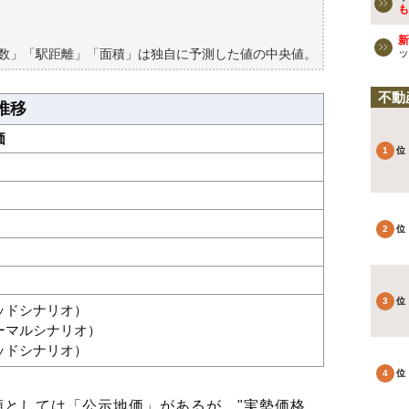
買える？
も
新
築数」「駅距離」「面積」は独自に予測した値の中央値。
ッ
不動
推移
価
グッドシナリオ）
ノーマルシナリオ）
バッドシナリオ）
としては「公示地価」があるが、"実勢価格