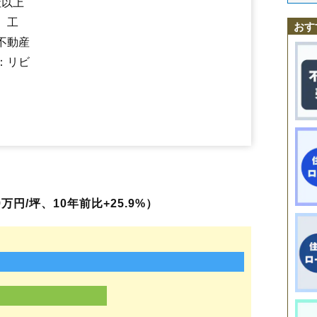
社以上
さくら
佐倉下
桜本
笹木野
笹谷
五月町
清水町
下飯坂
下鳥渡
下野寺
福島学院前駅
瀬上駅
向瀬上駅
曽根田駅
美術館図書館前駅
新町
清明町
瀬上町
太平寺
田沢
立子山
仲間町
天神町
鳥谷野
豊田町
、工
岩代清水駅
泉〔福島交通〕駅
上松川駅
笹谷駅
桜水駅
平野駅
おす
永井川
成川
南向台
仁井田
西中央
野田町
浜田町
万世町
東中央
東浜
医王寺前駅
花水坂駅
飯坂温泉駅
不動産
伏拝
方木田
蓬莱町
堀河町
町庭坂
松川町
松川町浅川
松川町金沢
松川町関谷
松川町沼袋
松川町美郷
松木町
松浪町
松山町
丸子
南沢
：リビ
南中央
南町
南矢野目
宮下町
宮代
宮町
本内
森合
森合町
八木田
八島
八島町
柳町
山口
吉倉
早稲町
渡利
万円/坪、10年前比+25.9%）