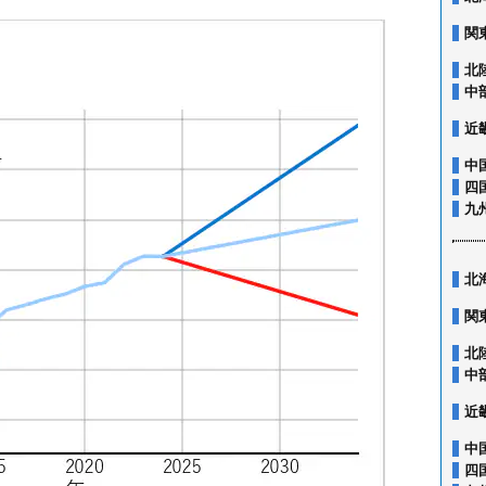
関
北
中
近
中
四
九
北
関
北
中
近
中
四