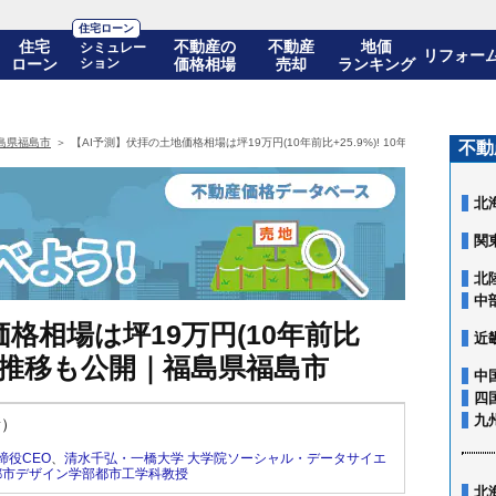
住宅ローン
住宅
不動産の
不動産
地価
シミュレー
リフォー
ローン
ション
価格相場
売却
ランキング
島県福島市
【AI予測】伏拝の土地価格相場は坪19万円(10年前比+25.9%)! 10年後の価格推移
不動
北
関
北
中
格相場は坪19万円(10年前比
近
の価格推移も公開｜福島県福島市
中
四
九
新）
締役CEO
、
清水千弘・一橋大学 大学院ソーシャル・データサイエ
都市デザイン学部都市工学科教授
北