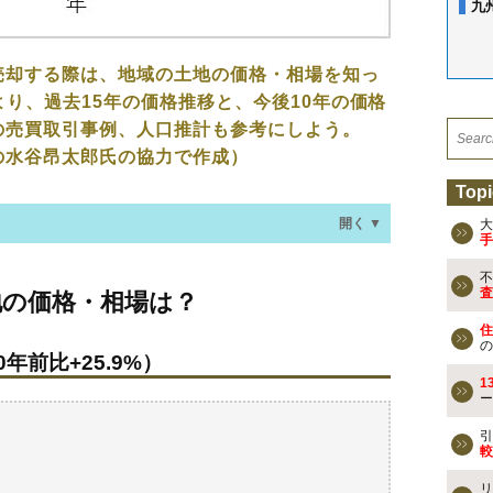
九
売却する際は、地域の土地の価格・相場を知っ
より、過去15年の価格推移と、今後10年の価格
の売買取引事例、人口推計も参考にしよう。
の水谷昂太郎氏の協力で作成）
Topi
開く ▼
大
手
不
・相場は？
査
地の価格・相場は？
年前比+25.9%）
住
の
年前比+25.9%）
なる？
1
ー
の売買事例
引
較
検討しよう
リ