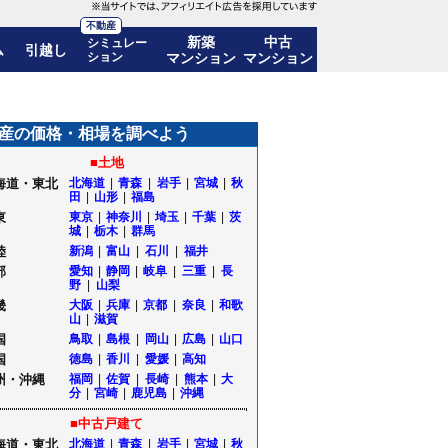
不動産
新築
中古
シミュレー
ム
引越し
ション
マンション
マンション
も公開｜福島県福島市
産の価格・相場を調べよう
■土地
海道・東北
北海道
|
青森
|
岩手
|
宮城
|
秋
田
|
山形
|
福島
東
東京
|
神奈川
|
埼玉
|
千葉
|
茨
城
|
栃木
|
群馬
陸
新潟
|
富山
|
石川
|
福井
部
愛知
|
静岡
|
岐阜
|
三重
|
長
野
|
山梨
畿
大阪
|
兵庫
|
京都
|
奈良
|
和歌
山
|
滋賀
国
鳥取
|
島根
|
岡山
|
広島
|
山口
国
徳島
|
香川
|
愛媛
|
高知
州・沖縄
福岡
|
佐賀
|
長崎
|
熊本
|
大
分
|
宮崎
|
鹿児島
|
沖縄
■中古戸建て
海道・東北
北海道
|
青森
|
岩手
|
宮城
|
秋