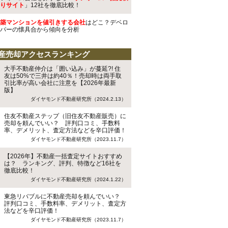
りサイト
」12社を徹底比較！
築マンションを値引きする会社
はどこ？デベロ
パーの懐具合から傾向を分析
産売却アクセスランキング
大手不動産仲介は「囲い込み」が蔓延?! 住
友は50%で三井は約40％！売却時は両手取
引比率が高い会社に注意を【2026年最新
版】
ダイヤモンド不動産研究所（2024.2.13）
住友不動産ステップ（旧住友不動産販売）に
売却を頼んでいい？ 評判口コミ、手数料
率、デメリット、査定方法などを辛口評価！
ダイヤモンド不動産研究所（2023.11.7）
【2026年】不動産一括査定サイトおすすめ
は？ ランキング、評判、特徴など16社を
徹底比較！
ダイヤモンド不動産研究所（2024.1.22）
東急リバブルに不動産売却を頼んでいい？
評判口コミ、手数料率、デメリット、査定方
法などを辛口評価！
ダイヤモンド不動産研究所（2023.11.7）