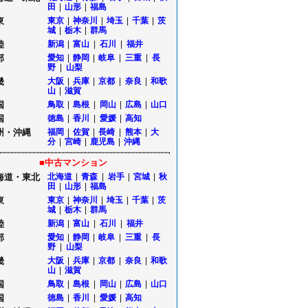
田
|
山形
|
福島
東
東京
|
神奈川
|
埼玉
|
千葉
|
茨
城
|
栃木
|
群馬
陸
新潟
|
富山
|
石川
|
福井
部
愛知
|
静岡
|
岐阜
|
三重
|
長
野
|
山梨
畿
大阪
|
兵庫
|
京都
|
奈良
|
和歌
山
|
滋賀
国
鳥取
|
島根
|
岡山
|
広島
|
山口
国
徳島
|
香川
|
愛媛
|
高知
州・沖縄
福岡
|
佐賀
|
長崎
|
熊本
|
大
分
|
宮崎
|
鹿児島
|
沖縄
■中古マンション
海道・東北
北海道
|
青森
|
岩手
|
宮城
|
秋
田
|
山形
|
福島
東
東京
|
神奈川
|
埼玉
|
千葉
|
茨
城
|
栃木
|
群馬
陸
新潟
|
富山
|
石川
|
福井
部
愛知
|
静岡
|
岐阜
|
三重
|
長
野
|
山梨
畿
大阪
|
兵庫
|
京都
|
奈良
|
和歌
山
|
滋賀
国
鳥取
|
島根
|
岡山
|
広島
|
山口
国
徳島
|
香川
|
愛媛
|
高知