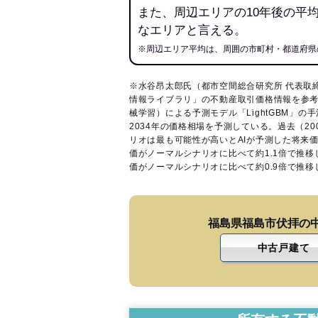
また、周辺エリアの10年後の平
なエリアと言える。
※周辺エリア平均は、周囲の市町村・都道府県
※水谷昂太郎氏（都市空間総合研究所 代表取
情報ライブラリ
」の不動産取引価格情報を参考
械学習）による予測モデル「LightGBM」の手
2034年の価格相場を予測している。過去（2
リオは最も可能性が高いとAIが予測した将来
価がノーマルシナリオに比べて約1.1倍で推
価がノーマルシナリオに比べて約0.9倍で推
福島県福島市伏拝の
中古戸建て