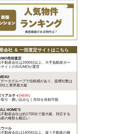
産会社 ＆ 一括査定サイトはこちら
UMO売却査定
載不動産会社は2000社以上、大手負動産ポー
ルサイトのSUUMOが運営
ME4U
TTデータグループで信頼感があり、提携社数は
00社と業界最大級
REリアルティ
[NEW!]
手取引・囲い込みなく売却を依頼可能
ULL HOME'S
載不動産会社は約1700社で最大級、対応する
動産の種類も幅広い
エウール
載不動産会社は1400社以上、扱う不動産の種