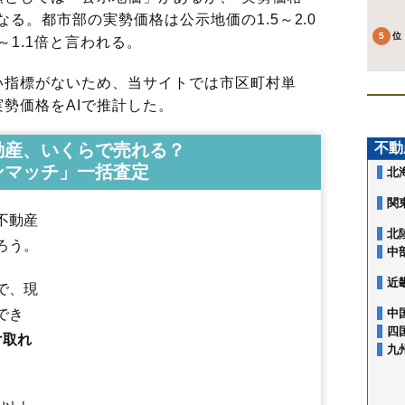
る。都市部の実勢価格は公示地価の1.5～2.0
～1.1倍と言われる。
指標がないため、当サイトでは市区町村単
勢価格をAIで推計した。
動産、いくらで売れる？
不動
ンマッチ」一括査定
北
関
不動産
北
ろう。
中
近
で、現
でき
中
四
け取れ
旭町
荒井
荒井北
荒町
飯坂町
飯坂町中野
飯坂町東湯野
飯坂町平野
九
飯坂町湯野
飯野町
飯野町大久保
泉
上町
大笹生
太田町
大森
岡島
岡
沖高
置賜町
小倉寺
小田
御山
御山町
春日町
霞町
鎌田
上鳥渡
上名倉
上野寺
上浜町
北沢又
北矢野目
黒岩
郷野目
腰浜町
五老内町
栄町
福島駅
笹木野駅
庭坂駅
松川駅
金谷川駅
南福島駅
東福島駅
卸町駅