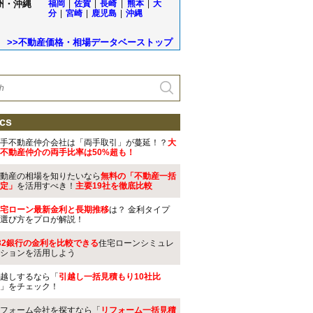
州・沖縄
福岡
|
佐賀
|
長崎
|
熊本
|
大
分
|
宮崎
|
鹿児島
|
沖縄
>>不動産価格・相場データベーストップ
cs
手不動産仲介会社は「両手取引」が蔓延！？
大
不動産仲介の両手比率は50%超も！
動産の相場を知りたいなら
無料の「不動産一括
定」
を活用すべき！
主要19社を徹底比較
宅ローン最新金利と長期推移
は？ 金利タイプ
選び方をプロが解説！
32銀行の金利を比較できる
住宅ローンシミュレ
ションを活用しよう
越しするなら「
引越し一括見積もり10社比
」をチェック！
フォーム会社を探すなら「
リフォーム一括見積