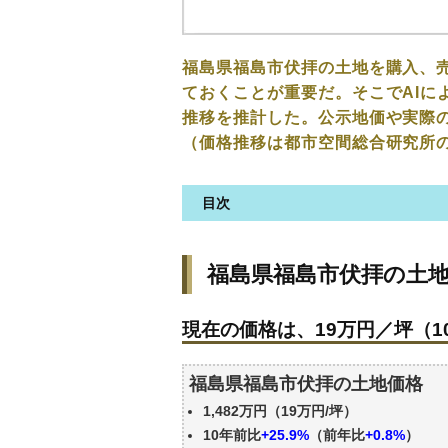
福島県福島市伏拝の土地を購入、
ておくことが重要だ。そこでAIに
推移を推計した。公示地価や実際
（価格推移は都市空間総合研究所
目次
福島県福島市伏拝の土地の価格
福島県福島市伏拝の土
現在の価格は、19万円／坪（10
価格を詳細に分析しよう
現在の価格は、19万円／坪（10
駅からの徒歩距離で価格はどう
福島県福島市伏拝の土地の過去
福島県福島市伏拝の土地価格
公示地価はいくら
1,482万円（19万円/坪）
エリアの将来性を人口予想から
10年前比
+25.9%
（前年比
+0.8%
）