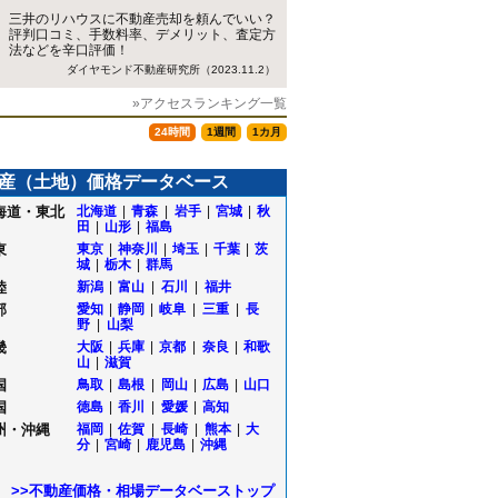
三井のリハウスに不動産売却を頼んでいい？
評判口コミ、手数料率、デメリット、査定方
法などを辛口評価！
ダイヤモンド不動産研究所（2023.11.2）
»アクセスランキング一覧
24時間
1週間
1カ月
産（土地）価格データベース
海道・東北
北海道
|
青森
|
岩手
|
宮城
|
秋
田
|
山形
|
福島
東
東京
|
神奈川
|
埼玉
|
千葉
|
茨
城
|
栃木
|
群馬
陸
新潟
|
富山
|
石川
|
福井
部
愛知
|
静岡
|
岐阜
|
三重
|
長
野
|
山梨
畿
大阪
|
兵庫
|
京都
|
奈良
|
和歌
山
|
滋賀
国
鳥取
|
島根
|
岡山
|
広島
|
山口
国
徳島
|
香川
|
愛媛
|
高知
州・沖縄
福岡
|
佐賀
|
長崎
|
熊本
|
大
部
分
|
宮崎
|
鹿児島
|
沖縄
>>不動産価格・相場データベーストップ