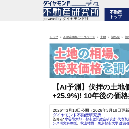
不動産
トップ
トップ
不動産価格データベース
土地
福島県
福
【AI予測】伏拝の土地価
+25.9%)! 10年後
2026年3月18日公開（2026年3月18日更
ダイヤモンド不動産研究所
監修者:
水谷昂太郎・都市空間総合研究所 代表取
ンス研究科教授
、
秋山祐樹・東京都市大学 建築