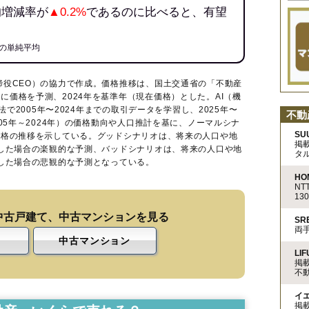
均増減率が
▲0.2%
であるのに比べると、有望
の単純平均
締役CEO）の協力で作成。価格推移は、国土交通省の「
不動産
に価格を予測、2024年を基準年（現在価格）とした。AI（機
法で2005年〜2024年までの取引データを学習し、2025年〜
不動
005年～2024年）の価格動向や人口推計を基に、ノーマルシナ
SU
価格の推移を示している。グッドシナリオは、将来の人口や地
掲
移した場合の楽観的な予測、バッドシナリオは、将来の人口や地
タ
移した場合の悲観的な予測となっている。
HO
N
13
中古戸建て、中古マンションを見る
S
両
中古マンション
LIF
掲
不
イ
掲