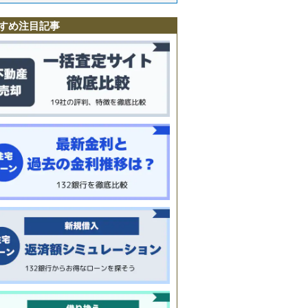
すめ注目記事
町
又
田