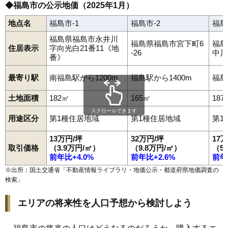
97
荒井
2.8万円
375万円
-2.9%
◆福島市の公示地価（2025年1月）
98
松川町浅川
2.7万円
319万円
-0.1%
地点名
福島市-1
福島市-2
福島
99
桜本
2.5万円
163万円
-8.2%
福島県福島市永井川
福島県福島市宮下町6
福島
100
立子山
2.3万円
40万円
-9.6%
住居表示
字向光白21番11《地
-26
中川
番》
101
大笹生
1.9万円
359万円
-4.3%
最寄り駅
南福島駅から1200m
福島駅から1400m
福島
土地面積
182㎡
165㎡
187
スクロールできます
用途区分
第1種住居地域
第1種住居地域
第1
13万円/坪
32万円/坪
17
取引価格
（3.9万円/㎡）
（9.8万円/㎡）
（5
前年比+4.0%
前年比+2.6%
前年
※出所：国土交通省「
不動産情報ライブラリ・地価公示・都道府県地価調査の
検索
」
エリアの将来性を人口予想から検討しよう