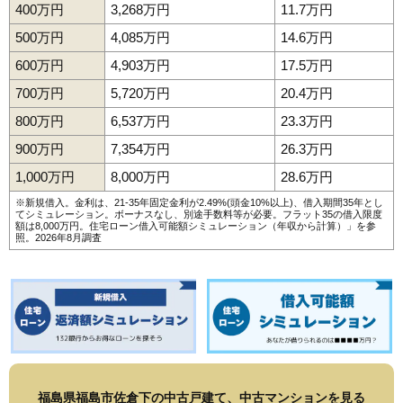
400万円
3,268万円
11.7万円
500万円
4,085万円
14.6万円
600万円
4,903万円
17.5万円
700万円
5,720万円
20.4万円
800万円
6,537万円
23.3万円
900万円
7,354万円
26.3万円
1,000万円
8,000万円
28.6万円
※新規借入。金利は、21-35年固定金利が2.49%(頭金10%以上)、借入期間35年とし
てシミュレーション。ボーナスなし、別途手数料等が必要。フラット35の借入限度
額は8,000万円。
住宅ローン借入可能額シミュレーション（年収から計算）
」を参
照。2026年8月調査
福島県福島市佐倉下の中古戸建て、中古マンションを見る