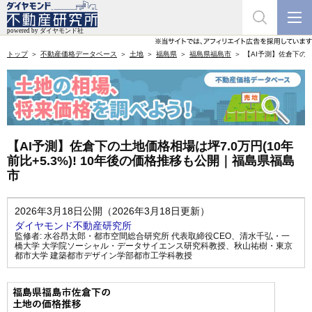
トップ
不動産価格データベース
土地
福島県
福島県福島市
【AI予測】佐倉下の土
【AI予測】佐倉下の土地価格相場は坪7.0万円(10年
前比+5.3%)! 10年後の価格推移も公開｜福島県福島
市
2026年3月18日公開（2026年3月18日更新）
ダイヤモンド不動産研究所
監修者:
水谷昂太郎・都市空間総合研究所 代表取締役CEO
、
清水千弘・一
橋大学 大学院ソーシャル・データサイエンス研究科教授
、
秋山祐樹・東京
都市大学 建築都市デザイン学部都市工学科教授