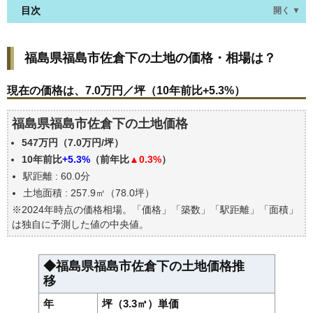
目次
開く ▼
福島県福島市佐倉下の土地の価格・相場は？
福島県福島市佐倉下の土地の価格・相場は？
現在の価格は、7.0万円／坪（10年前比+5.3%）
価格を詳細に分析しよう
現在の価格は、7.0万円／坪（10年前比+5.3%）
駅からの徒歩距離で価格はどうなる？
福島県福島市佐倉下の土地価格
福島県福島市佐倉下の土地の過去の売買事例
547万円（7.0万円/坪）
公示地価はいくら
10年前比
+5.3%
（前年比
▲0.3%
）
エリアの将来性を人口予想から検討しよう
駅距離 : 60.0分
自分の年収でいくらの不動産が買える？
土地面積 : 257.9㎡（78.0坪）
※2024年時点の価格相場。「価格」「築数」「駅距離」「面積」
は独自に予測した値の中央値。
◆福島県福島市佐倉下の土地価格推
移
年
坪（3.3㎡）単価