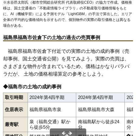
66
蓬莱町
13万円
1,045万円
4.4%
※水谷昂太郎氏（都市空間総合研究所 代表取締役CEO）の協力で作成。価格推
移は、国土交通省の「
不動産情報ライブラリ
」の不動産取引価格情報をもと
67
小倉寺
13万円
1,284万円
13.5%
に、AI（機械学習）による予測モデル「LightGBM」の手法で算出した。エリア
68
南町
12万円
382万円
5.9%
全体の平均的な価格傾向を示すもので、個別物件の実際の取引価格とは異なる
場合がある。
69
松川町
12万円
889万円
7.6%
70
沖高
12万円
637万円
9.8%
福島県福島市佐倉下の土地の過去の売買事例
71
飯坂町湯野
12万円
679万円
13.3%
福島県福島市佐倉下付近での実際の土地の成約事例（売
72
下鳥渡
12万円
1,422万円
6.1%
却事例、国土交通省公開）を見てみよう。実際の売買は、
73
渡利
11万円
768万円
3.1%
さまざまな物件が含まれているため、価格はかなりバラバ
74
北矢野目
11万円
876万円
10.7%
ラだが、 土地の価格相場算定の参考としよう。
75
田沢
11万円
773万円
10.8%
◆福島市の土地の成約事例
76
町庭坂
10万円
816万円
-0.2%
取引時期
2024年第4四半期
2024年第4四半期
20
77
松川町美郷
9.3万円
895万円
6.0%
78
仁井田
9.3万円
1,431万円
15.5%
住居表示
福島県福島市泉
福島県福島市大森
福島
79
上鳥渡
9.2万円
635万円
12.6%
旭町
荒井
荒井北
荒町
飯坂町
飯坂町中野
飯坂町東湯野
泉（福島交通）駅か
南福島駅から徒歩24
南福
飯坂町平野
飯坂町湯野
飯野町
飯野町大久保
泉
上町
大笹生
80
松川町関谷
7.2万円
673万円
1.3%
最寄駅
太田町
大森
岡島
岡部
沖高
置賜町
小倉寺
小田
御山
御山町
ら徒歩5分
分
分
春日町
霞町
鎌田
上鳥渡
上名倉
上野寺
上浜町
北沢又
北矢野目
81
荒井北
7.1万円
964万円
10.0%