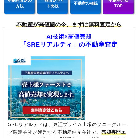
不動産査定の
一括査定サイ
不動産売却
不動産の相続
方法
ト比較
TOP
不動産が高値圏の今、まずは無料査定から
AI技術×高値売却
「SREリアルティ」の不動産査定
SREリアルティは、東証プライム上場のソニーグルー
プ関連会社が運営する不動産仲介会社で、
売却専門エ