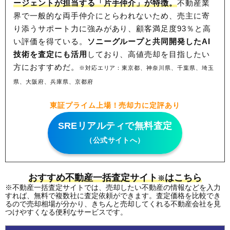
ージェントが担当する「片手仲介」が特徴。
不動産業
界で一般的な両手仲介にとらわれないため、
売主に寄
り添うサポート力に強みがあり、顧客満足度93％と高
い評価を得ている。
ソニーグループと共同開発したAI
技術を査定にも活用
しており、高値売却を目指したい
方におすすめだ。
※対応エリア：東京都、神奈川県、千葉県、埼玉
県、大阪府、兵庫県、京都府
東証プライム上場！売却力に定評あり
SREリアルティで無料査定
（公式サイトへ）
おすすめ不動産一括査定サイト
はこちら
※
※不動産一括査定サイトでは、売却したい不動産の情報などを入力
すれば、無料で複数社に査定依頼ができます。査定価格を比較でき
るので売却相場が分かり、きちんと売却してくれる不動産会社を見
つけやすくなる便利なサービスです。