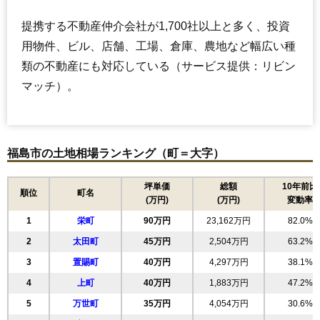
提携する不動産仲介会社が1,700社以上と多く、投資
用物件、ビル、店舗、工場、倉庫、農地など幅広い種
類の不動産にも対応している（サービス提供：リビン
マッチ）。
福島市の土地相場ランキング（町＝大字）
坪単価
総額
10年前比
順位
町名
(万円)
(万円)
変動率
1
栄町
90万円
23,162万円
82.0%
2
太田町
45万円
2,504万円
63.2%
3
置賜町
40万円
4,297万円
38.1%
4
上町
40万円
1,883万円
47.2%
5
万世町
35万円
4,054万円
30.6%