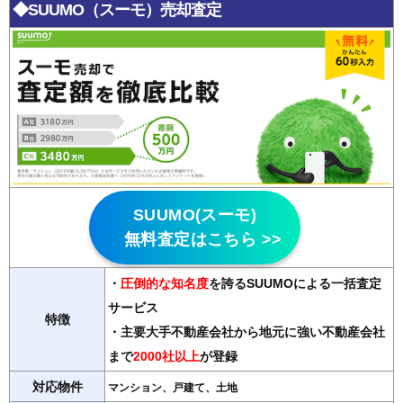
◆SUUMO（スーモ）売却査定
SUUMO(スーモ)
無料査定はこちら >>
・
圧倒的な知名度
を誇るSUUMOによる一括査定
サービス
特徴
・主要大手不動産会社から地元に強い不動産会社
まで
2000社以上
が登録
対応物件
マンション、戸建て、土地