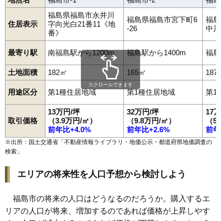
99
桜本
2.5万円
163万円
-8.2%
福島県福島市永井川
福島県福島市宮下町6
福島
100
立子山
2.3万円
40万円
-9.6%
住居表示
字向光白21番11《地
-26
中川
番》
101
大笹生
1.9万円
359万円
-4.3%
最寄り駅
南福島駅から1200m
福島駅から1400m
福島
土地面積
182㎡
165㎡
187
スクロールできます
用途区分
第1種住居地域
第1種住居地域
第1
13万円/坪
32万円/坪
17
取引価格
（3.9万円/㎡）
（9.8万円/㎡）
（5
前年比+4.0%
前年比+2.6%
前年
※出所：国土交通省「
不動産情報ライブラリ・地価公示・都道府県地価調査の
検索
」
エリアの将来性を人口予想から検討しよう
福島市の将来の人口はどうなるのだろうか。購入するエ
リアの人口が将来、増加するのであれば価格が上昇しやす