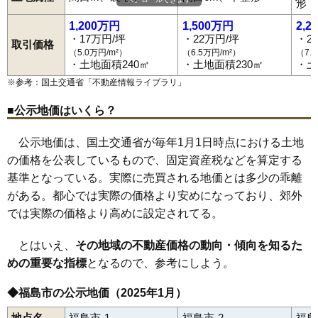
黒岩
福島駅
郷野目
笹木野駅
腰浜町
庭坂駅
五老内町
松川駅
栄町
金谷川駅
さくら
佐倉下
南福島駅
桜本
東福島駅
笹木野
形
笹谷
卸町駅
五月町
福島学院前駅
清水町
下飯坂
瀬上駅
下鳥渡
向瀬上駅
下野寺
曽根田駅
新町
清明町
瀬上町
84
上野寺
6.7万円
686万円
13.5%
太平寺
美術館図書館前駅
田沢
立子山
仲間町
岩代清水駅
天神町
泉〔福島交通〕駅
鳥谷野
豊田町
永井川
上松川駅
成川
1,200万円
1,500万円
2,2
南向台
笹谷駅
仁井田
桜水駅
西中央
平野駅
野田町
医王寺前駅
浜田町
花水坂駅
万世町
東中央
飯坂温泉駅
東浜町
伏拝
・17万円/坪
・22万円/坪
・2
85
清水町
5.1万円
583万円
6.1%
取引価格
方木田
蓬莱町
堀河町
町庭坂
松川町
松川町浅川
松川町金沢
（5.0万円/m²）
（6.5万円/m²）
（7.
松川町関谷
松川町沼袋
松川町美郷
松木町
松浪町
松山町
丸子
86
松川町金沢
5.0万円
3,011万円
12.5%
・土地面積240㎡
・土地面積230㎡
・土
南沢又
南中央
南町
南矢野目
宮下町
宮代
宮町
本内
森合
森合町
八木田
八島田
八島町
柳町
山口
吉倉
早稲町
渡利
87
飯坂町東湯野
4.8万円
216万円
9.4%
※参考：国土交通省「
不動産情報ライブラリ
」
88
小田
4.8万円
557万円
4.0%
■公示地価はいくら？
89
飯坂町中野
4.7万円
228万円
9.9%
公示地価は、国土交通省が毎年1月1日時点における土地
90
下飯坂
4.5万円
81万円
-6.3%
の価格を公表しているもので、固定資産税などを算定する
91
岡島
4.1万円
1,616万円
3.7%
基準となっている。実際に売買される地価とは多少の乖離
92
下野寺
4.1万円
361万円
4.8%
がある。都心では実際の価格より安めになっており、郊外
93
山口
3.7万円
607万円
9.1%
では実際の価格より高めに設定されてる。
94
上名倉
3.6万円
841万円
-0.4%
とはいえ、
その地域の不動産価格の動向・傾向を知るた
95
飯野町大久保
3.5万円
455万円
-2.8%
めの重要な指標
となるので、参考にしよう。
96
飯野町
3.0万円
391万円
-10.3%
97
荒井
2.8万円
375万円
-2.9%
◆福島市の公示地価（2025年1月）
98
松川町浅川
2.7万円
319万円
-0.1%
地点名
福島市-1
福島市-2
福島