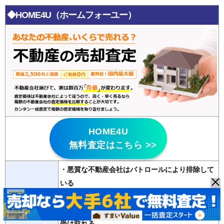
◆HOME4U（ホームフォーユー）
HOME4U
無料査定はこちら >>
・悪質な不動産会社はパトロールにより排除して
いる
特徴
・
20年以上の運営歴
があり信頼性が高い
・2500社の登録会社から最大6社の査定が無料で
受け取れる