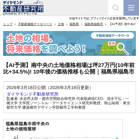
トップ
不動産価格データベース
土地
福島県
福島県福島市
【AI予測】南中央の土
【AI予測】南中央の土地価格相場は坪27万円(10年前
比+34.5%)! 10年後の価格推移も公開｜福島県福島市
2026年3月18日公開（2026年3月18日更新）
ダイヤモンド不動産研究所
監修者:
水谷昂太郎・都市空間総合研究所 代表取締役CEO
、
清水千弘・一
橋大学 大学院ソーシャル・データサイエンス研究科教授
、
秋山祐樹・東京
都市大学 建築都市デザイン学部都市工学科教授