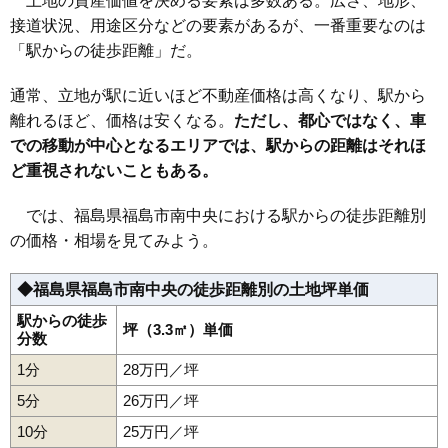
土地の資産価値を決める要素は多数ある。広さ、地形、
37
郷野目
22万円
1,673万円
23.1%
18
桜水駅
12万円
980万円
10.7%
接道状況、用途区分などの要素があるが、一番重要なのは
38
東浜町
22万円
1,659万円
20.0%
19
庭坂駅
7.9万円
719万円
2.4%
「駅からの徒歩距離」だ。
39
西中央
22万円
1,942万円
29.4%
20
金谷川駅
7.2万円
581万円
12.8%
通常、立地が駅に近いほど不動産価格は高くなり、駅から
40
松山町
22万円
1,487万円
20.1%
21
松川駅
5.9万円
585万円
2.3%
離れるほど、価格は安くなる。
ただし、都心ではなく、車
41
御山
21万円
1,510万円
17.6%
22
向瀬上駅
5.5万円
307万円
7.5%
での移動が中心となるエリアでは、駅からの距離はそれほ
42
八木田
20万円
1,393万円
19.4%
ど重視されないこともある。
43
腰浜町
20万円
1,966万円
24.8%
44
松浪町
20万円
1,692万円
22.2%
では、福島県福島市南中央における駅からの徒歩距離別
の価格・相場を見てみよう。
45
南沢又
19万円
1,507万円
12.7%
46
宮代
19万円
1,274万円
14.8%
◆福島県福島市南中央の徒歩距離別の土地坪単価
47
本内
19万円
1,441万円
24.0%
駅からの徒歩
48
伏拝
坪（3.3㎡）単価
19万円
1,482万円
25.9%
分数
49
霞町
19万円
1,336万円
15.0%
1分
28万円／坪
50
北沢又
18万円
1,359万円
10.6%
5分
26万円／坪
51
鳥谷野
18万円
1,321万円
17.8%
10分
25万円／坪
52
御山町
18万円
1,469万円
10.6%