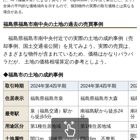
68
南町
12万円
382万円
5.9%
全体の平均的な価格傾向を示すもので、個別物件の実際の取引価格とは異なる
場合がある。
69
松川町
12万円
889万円
7.6%
70
沖高
12万円
637万円
9.8%
福島県福島市南中央の土地の過去の売買事例
71
飯坂町湯野
12万円
679万円
13.3%
福島県福島市南中央付近での実際の土地の成約事例（売
72
下鳥渡
12万円
1,422万円
6.1%
却事例、国土交通省公開）を見てみよう。実際の売買は、
73
渡利
11万円
768万円
3.1%
さまざまな物件が含まれているため、価格はかなりバラバ
74
北矢野目
11万円
876万円
10.7%
ラだが、 土地の価格相場算定の参考としよう。
75
田沢
11万円
773万円
10.8%
◆福島市の土地の成約事例
76
町庭坂
10万円
816万円
-0.2%
取引時期
2024年第4四半期
2024年第4四半期
20
77
松川町美郷
9.3万円
895万円
6.0%
78
仁井田
9.3万円
1,431万円
15.5%
住居表示
福島県福島市泉
福島県福島市大森
福島
79
上鳥渡
9.2万円
635万円
12.6%
泉（福島交通）駅か
南福島駅から徒歩24
南福
80
松川町関谷
7.2万円
673万円
1.3%
最寄駅
ら徒歩5分
分
分
旭町
荒井
荒井北
荒町
飯坂町
飯坂町中野
飯坂町東湯野
81
荒井北
7.1万円
964万円
10.0%
飯坂町平野
飯坂町湯野
飯野町
飯野町大久保
泉
上町
大笹生
用途区分
第1種住居地域
第1種住居地域
第1
太田町
大森
岡島
岡部
沖高
置賜町
小倉寺
小田
御山
御山町
82
佐倉下
7.0万円
547万円
5.3%
春日町
霞町
鎌田
上鳥渡
上名倉
上野寺
上浜町
北沢又
北矢野目
間口
土地属性
間口m、袋地等
間口6m、不整形
83
松川町沼袋
6.8万円
681万円
4.7%
スクロールできます