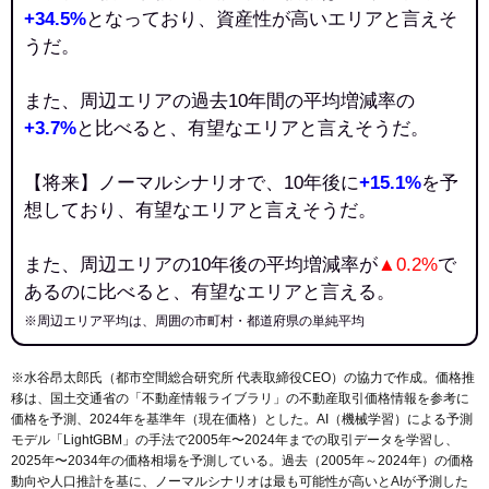
+34.5%
となっており、資産性が高いエリアと言えそ
うだ。
また、周辺エリアの過去10年間の平均増減率の
+3.7%
と比べると、有望なエリアと言えそうだ。
【将来】ノーマルシナリオで、10年後に
+15.1%
を予
想しており、有望なエリアと言えそうだ。
また、周辺エリアの10年後の平均増減率が
▲0.2%
で
あるのに比べると、有望なエリアと言える。
※周辺エリア平均は、周囲の市町村・都道府県の単純平均
※水谷昂太郎氏（都市空間総合研究所 代表取締役CEO）の協力で作成。価格推
移は、国土交通省の「
不動産情報ライブラリ
」の不動産取引価格情報を参考に
価格を予測、2024年を基準年（現在価格）とした。AI（機械学習）による予測
モデル「LightGBM」の手法で2005年〜2024年までの取引データを学習し、
2025年〜2034年の価格相場を予測している。過去（2005年～2024年）の価格
動向や人口推計を基に、ノーマルシナリオは最も可能性が高いとAIが予測した