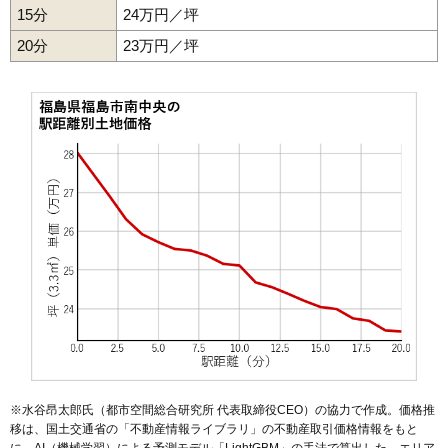
15分
24万円／坪
53
永井川
17万円
1,139万円
8.3%
20分
23万円／坪
54
瀬上町
17万円
1,382万円
22.8%
55
笹木野
17万円
1,376万円
16.8%
56
丸子
17万円
1,219万円
10.5%
57
鎌田
17万円
1,626万円
13.2%
58
飯坂町平野
16万円
1,216万円
18.7%
59
黒岩
15万円
1,061万円
56.7%
60
笹谷
15万円
1,144万円
5.3%
61
南向台
15万円
1,026万円
22.3%
62
成川
14万円
1,269万円
8.2%
63
飯坂町
14万円
1,019万円
15.8%
64
岡部
13万円
1,294万円
8.4%
65
さくら
13万円
977万円
11.7%
66
蓬莱町
13万円
1,045万円
4.4%
※水谷昂太郎氏（都市空間総合研究所 代表取締役CEO）の協力で作成。価格推
移は、国土交通省の「
不動産情報ライブラリ
」の不動産取引価格情報をもと
67
小倉寺
13万円
1,284万円
13.5%
に、AI（機械学習）による予測モデル「LightGBM」の手法で算出した。エリア