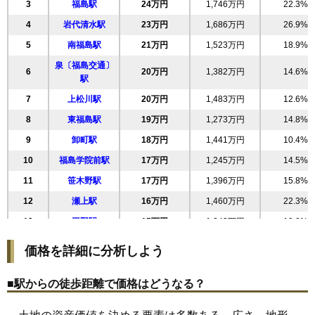
3
福島駅
24万円
1,746万円
22.3%
22
東中央
26万円
2,326万円
41.9%
4
岩代清水駅
23万円
1,686万円
26.9%
23
清明町
25万円
566万円
22.8%
5
南福島駅
21万円
1,523万円
18.9%
24
荒町
25万円
475万円
16.1%
泉〔福島交通〕
6
20万円
1,382万円
14.6%
25
春日町
25万円
1,442万円
28.8%
駅
26
方木田
25万円
1,824万円
22.4%
7
上松川駅
20万円
1,483万円
12.6%
27
大森
25万円
1,835万円
22.5%
8
東福島駅
19万円
1,273万円
14.8%
28
太平寺
24万円
1,611万円
37.5%
9
卸町駅
18万円
1,441万円
10.4%
29
吉倉
24万円
1,648万円
22.8%
10
福島学院前駅
17万円
1,245万円
14.5%
30
八島町
24万円
1,432万円
20.8%
11
笹木野駅
17万円
1,396万円
15.8%
31
豊田町
23万円
1,078万円
15.0%
12
瀬上駅
16万円
1,460万円
22.3%
32
森合町
23万円
1,493万円
26.0%
13
平野駅
15万円
1,242万円
19.8%
33
八島田
23万円
1,964万円
26.6%
14
医王寺前駅
15万円
956万円
18.3%
価格を詳細に分析しよう
34
泉
22万円
1,491万円
23.8%
15
飯坂温泉駅
14万円
924万円
17.8%
35
堀河町
22万円
1,717万円
24.9%
■駅からの徒歩距離で価格はどうなる？
16
笹谷駅
14万円
1,103万円
5.2%
36
南矢野目
22万円
1,840万円
28.2%
17
花水坂駅
13万円
1,022万円
16.3%