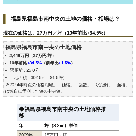
福島県福島市南中央の土地の価格・相場は？
福島県福島市南中央の土地の価格・相場は？
現在の価格は、27万円／坪（10年前比+34.5%）
価格を詳細に分析しよう
現在の価格は、27万円／坪（10年前比+34.5%）
駅からの徒歩距離で価格はどうなる？
福島県福島市南中央の土地価格
福島県福島市南中央の土地の過去の売買事例
2,449万円（27万円/坪）
公示地価はいくら
10年前比
+34.5%
（前年比
+1.5%
）
エリアの将来性を人口予想から検討しよう
駅距離 : 25.0分
自分の年収でいくらの不動産が買える？
土地面積 : 302.5㎡（91.5坪）
※2024年時点の価格相場。「価格」「築数」「駅距離」「面積」
は独自に予測した値の中央値。
◆福島県福島市南中央の土地価格推
移
年
坪（3.3㎡）単価
2009年
19万円／坪