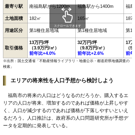
最寄り駅
南福島駅から1200m
福島駅から1400m
福島
土地面積
182㎡
165㎡
187
スクロールできます
用途区分
第1種住居地域
第1種住居地域
第1
13万円/坪
32万円/坪
17
取引価格
（3.9万円/㎡）
（9.8万円/㎡）
（5
前年比+4.0%
前年比+2.6%
前年
※出所：国土交通省「
不動産情報ライブラリ・地価公示・都道府県地価調査の
検索
」
エリアの将来性を人口予想から検討しよう
福島市の将来の人口はどうなるのだろうか。購入するエ
リアの人口が将来、増加するのであれば価格が上昇しやす
く、人口が減少するのであれば価格が下落しやすいといえ
るだろう。人口推計は、政府系の人口問題研究所が予想デ
ータを定期的に発表している。