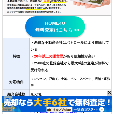
HOME4U
無料査定はこちら >>
・悪質な不動産会社はパトロールにより排除して
いる
特徴
・
20年以上の運営歴
があり信頼性が高い
・2500社の登録会社から最大6社の査定が無料で
受け取れる
マンション、戸建て、土地、ビル、アパート、店舗・事務
対応物件
所
紹介会社数
最大6社
運営会社
NTTデータ・ウィズ（東証プライム子会社）
＞＞HOME4Uの詳細記事はこちら