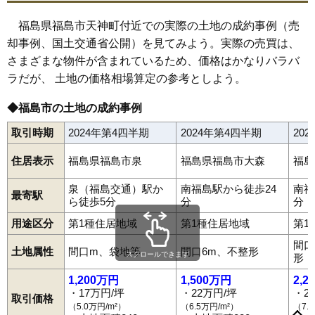
71
飯坂町湯野
12万円
679万円
13.3%
福島県福島市天神町付近での実際の土地の成約事例（売
72
下鳥渡
12万円
1,422万円
6.1%
却事例、国土交通省公開）を見てみよう。実際の売買は、
73
渡利
11万円
768万円
3.1%
さまざまな物件が含まれているため、価格はかなりバラバ
74
北矢野目
11万円
876万円
10.7%
ラだが、 土地の価格相場算定の参考としよう。
75
田沢
11万円
773万円
10.8%
◆福島市の土地の成約事例
76
町庭坂
10万円
816万円
-0.2%
取引時期
2024年第4四半期
2024年第4四半期
20
77
松川町美郷
9.3万円
895万円
6.0%
78
仁井田
9.3万円
1,431万円
15.5%
住居表示
福島県福島市泉
福島県福島市大森
福島
79
上鳥渡
9.2万円
635万円
12.6%
泉（福島交通）駅か
南福島駅から徒歩24
南福
80
松川町関谷
7.2万円
673万円
1.3%
最寄駅
ら徒歩5分
分
分
81
荒井北
7.1万円
964万円
10.0%
用途区分
第1種住居地域
第1種住居地域
第1
82
佐倉下
7.0万円
547万円
5.3%
間口
土地属性
間口m、袋地等
間口6m、不整形
83
松川町沼袋
6.8万円
681万円
4.7%
スクロールできます
形
旭町
荒井
荒井北
荒町
飯坂町
飯坂町中野
飯坂町東湯野
84
上野寺
6.7万円
686万円
13.5%
1,200万円
1,500万円
2,2
飯坂町平野
飯坂町湯野
飯野町
飯野町大久保
泉
上町
大笹生
・17万円/坪
・22万円/坪
・2
太田町
大森
岡島
岡部
沖高
置賜町
小倉寺
小田
御山
御山町
85
清水町
5.1万円
583万円
6.1%
取引価格
春日町
霞町
鎌田
上鳥渡
上名倉
上野寺
上浜町
北沢又
北矢野目
（5.0万円/m²）
（6.5万円/m²）
（7.