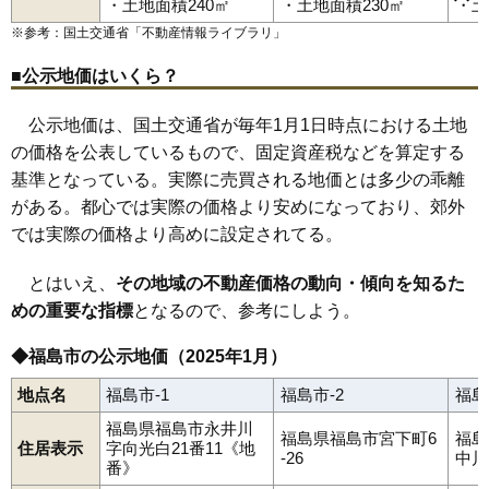
黒岩
福島駅
郷野目
笹木野駅
腰浜町
庭坂駅
五老内町
松川駅
栄町
金谷川駅
さくら
佐倉下
南福島駅
桜本
東福島駅
笹木野
86
松川町金沢
5.0万円
3,011万円
12.5%
・土地面積240㎡
・土地面積230㎡
・土
笹谷
卸町駅
五月町
福島学院前駅
清水町
下飯坂
瀬上駅
下鳥渡
向瀬上駅
下野寺
曽根田駅
新町
清明町
瀬上町
87
飯坂町東湯野
4.8万円
216万円
9.4%
※参考：国土交通省「
不動産情報ライブラリ
」
太平寺
美術館図書館前駅
田沢
立子山
仲間町
岩代清水駅
天神町
泉〔福島交通〕駅
鳥谷野
豊田町
永井川
上松川駅
成川
南向台
笹谷駅
仁井田
桜水駅
西中央
平野駅
野田町
医王寺前駅
浜田町
花水坂駅
万世町
東中央
飯坂温泉駅
東浜町
伏拝
88
小田
4.8万円
557万円
4.0%
方木田
蓬莱町
堀河町
町庭坂
松川町
松川町浅川
松川町金沢
■公示地価はいくら？
松川町関谷
松川町沼袋
松川町美郷
松木町
松浪町
松山町
丸子
89
飯坂町中野
4.7万円
228万円
9.9%
南沢又
南中央
南町
南矢野目
宮下町
宮代
宮町
本内
森合
森合町
八木田
八島田
八島町
柳町
山口
吉倉
早稲町
渡利
公示地価は、国土交通省が毎年1月1日時点における土地
90
下飯坂
4.5万円
81万円
-6.3%
の価格を公表しているもので、固定資産税などを算定する
91
岡島
4.1万円
1,616万円
3.7%
基準となっている。実際に売買される地価とは多少の乖離
92
下野寺
4.1万円
361万円
4.8%
がある。都心では実際の価格より安めになっており、郊外
93
山口
3.7万円
607万円
9.1%
では実際の価格より高めに設定されてる。
94
上名倉
3.6万円
841万円
-0.4%
とはいえ、
その地域の不動産価格の動向・傾向を知るた
95
飯野町大久保
3.5万円
455万円
-2.8%
めの重要な指標
となるので、参考にしよう。
96
飯野町
3.0万円
391万円
-10.3%
97
荒井
2.8万円
375万円
-2.9%
◆福島市の公示地価（2025年1月）
98
松川町浅川
2.7万円
319万円
-0.1%
地点名
福島市-1
福島市-2
福島
99
桜本
2.5万円
163万円
-8.2%
福島県福島市永井川
福島県福島市宮下町6
福島
100
立子山
2.3万円
40万円
-9.6%
住居表示
字向光白21番11《地
-26
中川
番》
101
大笹生
1.9万円
359万円
-4.3%