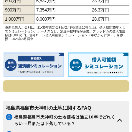
800万円
6,537万円
23.3万円
900万円
7,354万円
26.3万円
1,000万円
8,000万円
28.6万円
※新規借入。金利は、21-35年固定金利が2.49%(頭金10%以上)、借入期間35年とし
てシミュレーション。ボーナスなし、別途手数料等が必要。フラット35の借入限度
額は8,000万円。
住宅ローン借入可能額シミュレーション（年収から計算）
」を参
照。2026年8月調査
福島県福島市天神町の土地に関するFAQ
Q
福島県福島市天神町の土地価格は過去10年でどれく
らい上昇または下落している？