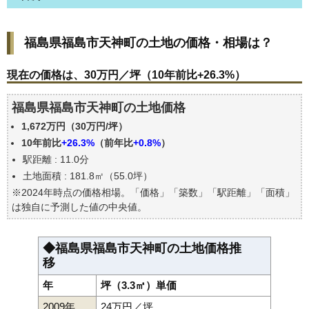
福島県福島市天神町の土地の価格・相場は？
福島県福島市天神町の土地の価格・相場は？
現在の価格は、30万円／坪（10年前比+26.3%）
価格を詳細に分析しよう
現在の価格は、30万円／坪（10年前比+26.3%）
駅からの徒歩距離で価格はどうなる？
福島県福島市天神町の土地価格
福島県福島市天神町の土地の過去の売買事例
1,672万円（30万円/坪）
公示地価はいくら
10年前比
+26.3%
（前年比
+0.8%
）
エリアの将来性を人口予想から検討しよう
駅距離 : 11.0分
自分の年収でいくらの不動産が買える？
土地面積 : 181.8㎡（55.0坪）
※2024年時点の価格相場。「価格」「築数」「駅距離」「面積」
は独自に予測した値の中央値。
◆福島県福島市天神町の土地価格推
移
年
坪（3.3㎡）単価
2009年
24万円／坪