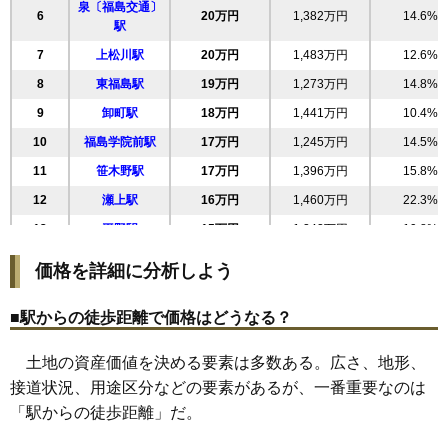
泉〔福島交通〕
6
20万円
1,382万円
14.6%
25
春日町
25万円
1,442万円
28.8%
駅
26
方木田
25万円
1,824万円
22.4%
7
上松川駅
20万円
1,483万円
12.6%
27
大森
25万円
1,835万円
22.5%
8
東福島駅
19万円
1,273万円
14.8%
28
太平寺
24万円
1,611万円
37.5%
9
卸町駅
18万円
1,441万円
10.4%
29
吉倉
24万円
1,648万円
22.8%
10
福島学院前駅
17万円
1,245万円
14.5%
30
八島町
24万円
1,432万円
20.8%
11
笹木野駅
17万円
1,396万円
15.8%
31
豊田町
23万円
1,078万円
15.0%
12
瀬上駅
16万円
1,460万円
22.3%
32
森合町
23万円
1,493万円
26.0%
13
平野駅
15万円
1,242万円
19.8%
33
八島田
23万円
1,964万円
26.6%
14
医王寺前駅
15万円
956万円
18.3%
価格を詳細に分析しよう
34
泉
22万円
1,491万円
23.8%
15
飯坂温泉駅
14万円
924万円
17.8%
35
堀河町
22万円
1,717万円
24.9%
■駅からの徒歩距離で価格はどうなる？
16
笹谷駅
14万円
1,103万円
5.2%
36
南矢野目
22万円
1,840万円
28.2%
17
花水坂駅
13万円
1,022万円
16.3%
土地の資産価値を決める要素は多数ある。広さ、地形、
37
郷野目
22万円
1,673万円
23.1%
18
桜水駅
12万円
980万円
10.7%
接道状況、用途区分などの要素があるが、一番重要なのは
38
東浜町
22万円
1,659万円
20.0%
19
庭坂駅
7.9万円
719万円
2.4%
「駅からの徒歩距離」だ。
39
西中央
22万円
1,942万円
29.4%
20
金谷川駅
7.2万円
581万円
12.8%