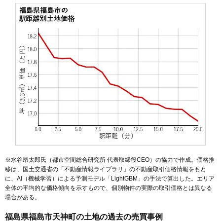
56
丸子
17万円
1,219万円
10.5%
57
鎌田
17万円
1,626万円
13.2%
58
飯坂町平野
16万円
1,216万円
18.7%
59
黒岩
15万円
1,061万円
56.7%
60
笹谷
15万円
1,144万円
5.3%
61
南向台
15万円
1,026万円
22.3%
62
成川
14万円
1,269万円
8.2%
63
飯坂町
14万円
1,019万円
15.8%
64
岡部
13万円
1,294万円
8.4%
65
さくら
13万円
977万円
11.7%
66
蓬莱町
13万円
1,045万円
4.4%
※水谷昂太郎氏（都市空間総合研究所 代表取締役CEO）の協力で作成。価格推
移は、国土交通省の「
不動産情報ライブラリ
」の不動産取引価格情報をもと
67
小倉寺
13万円
1,284万円
13.5%
に、AI（機械学習）による予測モデル「LightGBM」の手法で算出した。エリア
68
南町
12万円
382万円
5.9%
全体の平均的な価格傾向を示すもので、個別物件の実際の取引価格とは異なる
場合がある。
69
松川町
12万円
889万円
7.6%
70
沖高
12万円
637万円
9.8%
福島県福島市天神町の土地の過去の売買事例