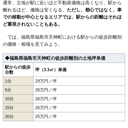
通常、立地が駅に近いほど不動産価格は高くなり、駅から
40
松山町
22万円
1,487万円
20.1%
21
松川駅
5.9万円
585万円
2.3%
離れるほど、価格は安くなる。
ただし、都心ではなく、車
41
御山
21万円
1,510万円
17.6%
22
向瀬上駅
5.5万円
307万円
7.5%
での移動が中心となるエリアでは、駅からの距離はそれほ
42
八木田
20万円
1,393万円
19.4%
ど重視されないこともある。
43
腰浜町
20万円
1,966万円
24.8%
44
松浪町
20万円
1,692万円
22.2%
では、福島県福島市天神町における駅からの徒歩距離別
の価格・相場を見てみよう。
45
南沢又
19万円
1,507万円
12.7%
46
宮代
19万円
1,274万円
14.8%
◆福島県福島市天神町の徒歩距離別の土地坪単価
47
本内
19万円
1,441万円
24.0%
駅からの徒歩
48
伏拝
坪（3.3㎡）単価
19万円
1,482万円
25.9%
分数
49
霞町
19万円
1,336万円
15.0%
1分
29万円／坪
50
北沢又
18万円
1,359万円
10.6%
5分
26万円／坪
51
鳥谷野
18万円
1,321万円
17.8%
10分
26万円／坪
52
御山町
18万円
1,469万円
10.6%
15分
26万円／坪
53
永井川
17万円
1,139万円
8.3%
20分
25万円／坪
54
瀬上町
17万円
1,382万円
22.8%
55
笹木野
17万円
1,376万円
16.8%