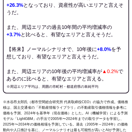
+26.3%
となっており、資産性が高いエリアと言えそ
うだ。
また、周辺エリアの過去10年間の平均増減率の
+3.7%
と比べると、有望なエリアと言えそうだ。
【将来】ノーマルシナリオで、10年後に
+8.0%
を予
想しており、有望なエリアと言えそうだ。
また、周辺エリアの10年後の平均増減率が
▲0.2%
で
あるのに比べると、有望なエリアと言える。
※周辺エリア平均は、周囲の市町村・都道府県の単純平均
※水谷昂太郎氏（都市空間総合研究所 代表取締役CEO）の協力で作成。価格推
移は、国土交通省の「
不動産情報ライブラリ
」の不動産取引価格情報を参考に
価格を予測、2024年を基準年（現在価格）とした。AI（機械学習）による予測
モデル「LightGBM」の手法で2005年〜2024年までの取引データを学習し、
2025年〜2034年の価格相場を予測している。過去（2005年～2024年）の価格
動向や人口推計を基に、ノーマルシナリオは最も可能性が高いとAIが予測した