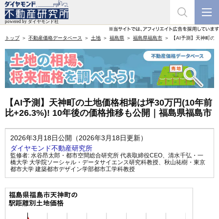
トップ
不動産価格データベース
土地
福島県
福島県福島市
【AI予測】天神町の土
【AI予測】天神町の土地価格相場は坪30万円(10年前
比+26.3%)! 10年後の価格推移も公開｜福島県福島市
2026年3月18日公開（2026年3月18日更新）
ダイヤモンド不動産研究所
監修者:
水谷昂太郎・都市空間総合研究所 代表取締役CEO
、
清水千弘・一
橋大学 大学院ソーシャル・データサイエンス研究科教授
、
秋山祐樹・東京
都市大学 建築都市デザイン学部都市工学科教授