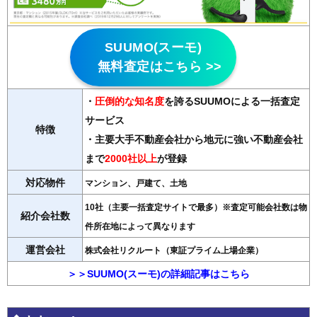
SUUMO(スーモ)
無料査定はこちら >>
・
圧倒的な知名度
を誇るSUUMOによる一括査定
サービス
特徴
・主要大手不動産会社から地元に強い不動産会社
まで
2000社以上
が登録
対応物件
マンション、戸建て、土地
10社（主要一括査定サイトで最多）※査定可能会社数は物
紹介会社数
件所在地によって異なります
運営会社
株式会社リクルート（東証プライム上場企業）
＞＞SUUMO(スーモ)の詳細記事はこちら