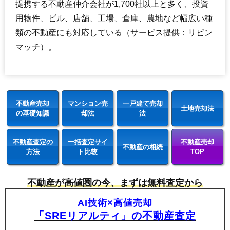
提携する不動産仲介会社が1,700社以上と多く、投資
用物件、ビル、店舗、工場、倉庫、農地など幅広い種
類の不動産にも対応している（サービス提供：リビン
マッチ）。
不動産売却
マンション売
一戸建て売却
土地売却法
の基礎知識
却法
法
不動産査定の
一括査定サイ
不動産売却
不動産の相続
方法
ト比較
TOP
不動産が高値圏の今、まずは無料査定から
AI技術×高値売却
「SREリアルティ」の不動産査定