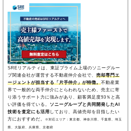
SREリアルティは、東証プライム上場のソニーグルー
プ関連会社が運営する不動産仲介会社で、
売却専門エ
ージェントが担当する「片手仲介」が特徴。
不動産業
界で一般的な両手仲介にとらわれないため、
売主に寄
り添うサポート力に強みがあり、顧客満足度93％と高
い評価を得ている。
ソニーグループと共同開発したAI
技術を査定にも活用
しており、高値売却を目指したい
方におすすめだ。
※対応エリア：東京都、神奈川県、千葉県、埼玉
県、大阪府、兵庫県、京都府