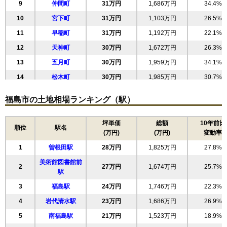
9
仲間町
31万円
1,686万円
34.4%
10
宮下町
31万円
1,103万円
26.5%
11
早稲町
31万円
1,192万円
22.1%
12
天神町
30万円
1,672万円
26.3%
13
五月町
30万円
1,959万円
34.1%
14
松木町
30万円
1,985万円
30.7%
15
浜田町
29万円
1,468万円
28.5%
福島市の土地相場ランキング（駅）
16
五老内町
29万円
2,173万円
23.1%
17
森合
29万円
1,797万円
29.0%
坪単価
総額
10年前比
順位
駅名
(万円)
(万円)
変動率
18
柳町
27万円
3,019万円
29.9%
1
曽根田駅
28万円
1,825万円
27.8%
19
南中央
27万円
2,449万円
34.5%
美術館図書館前
20
旭町
26万円
1,848万円
24.8%
2
27万円
1,674万円
25.7%
駅
21
上浜町
26万円
1,479万円
27.4%
3
福島駅
24万円
1,746万円
22.3%
22
東中央
26万円
2,326万円
41.9%
4
岩代清水駅
23万円
1,686万円
26.9%
23
清明町
25万円
566万円
22.8%
5
南福島駅
21万円
1,523万円
18.9%
24
荒町
25万円
475万円
16.1%